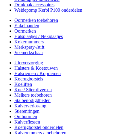
Drinkbak accessoires
Weidepomp Kerbl P100 onderdelen
Oormerken toebehoren
Enkelbanden
Oormerken
Halsplaatjes / Nekplaatjes
Kokernummers
Merkspray-/stift
Veemerkschaar
Uierverzorging
Halsters & Koetouwen
Halsriemen / Kopriemen
Koerugborstels
Koeliften
Koe / Stier diversen
Melkers toebehoren
Stalbenodigdheden
Kalververlossing
Stierenringen
Onthoornen
Kalverflessen
Koerugborstel onderdelen
Kalveremmers / toebehoren