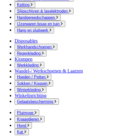
Ketting
Slijpschijven & laselektroden
Handgereedschappen
IJzerwaren bouw en tuin
Hang en sluitwerk
Disposables
Werkhandschoenen
Regenkleding
Klompen
Werkkleding
Wandel-/ Werkschoenen & Laarzen
Hoeden / Petten
Sokken / Kousen
Winterkleding
Winkelinrichting
Gelaatsbescherming
Pluimvee
Knaagdieren
Hond
Kat