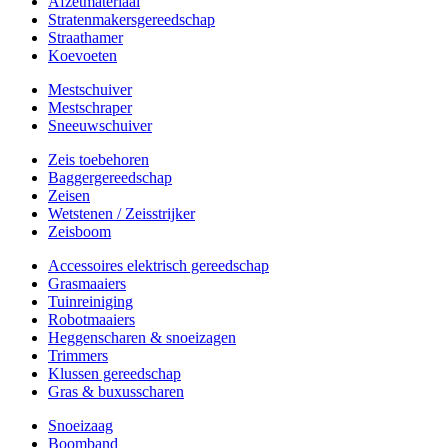
Afzetmateriaal
Stratenmakersgereedschap
Straathamer
Koevoeten
Mestschuiver
Mestschraper
Sneeuwschuiver
Zeis toebehoren
Baggergereedschap
Zeisen
Wetstenen / Zeisstrijker
Zeisboom
Accessoires elektrisch gereedschap
Grasmaaiers
Tuinreiniging
Robotmaaiers
Heggenscharen & snoeizagen
Trimmers
Klussen gereedschap
Gras & buxusscharen
Snoeizaag
Boomband