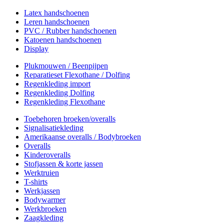
Latex handschoenen
Leren handschoenen
PVC / Rubber handschoenen
Katoenen handschoenen
Display
Plukmouwen / Beenpijpen
Reparatieset Flexothane / Dolfing
Regenkleding import
Regenkleding Dolfing
Regenkleding Flexothane
Toebehoren broeken/overalls
Signalisatiekleding
Amerikaanse overalls / Bodybroeken
Overalls
Kinderoveralls
Stofjassen & korte jassen
Werktruien
T-shirts
Werkjassen
Bodywarmer
Werkbroeken
Zaagkleding