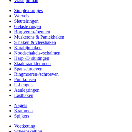
Waslijndraad
Simplexknipjes
Wervels
Sleutelringen
Gelaste ringen
Borgveren-/pennen
Musketons & Paniekhaken
S-haken & vleeshaken
Karabijnhaken
Noodschakels-/schalmen
Harp-/D-sluitingen
Staaldraadklemmen
Spanschroeven
Ringmoeren-/schroeven
Puntkousen
U-beugels
Aanlegringen
Lasthaken
Nagels
Krammen
Spijkers
Voetketting
Scheepsketting