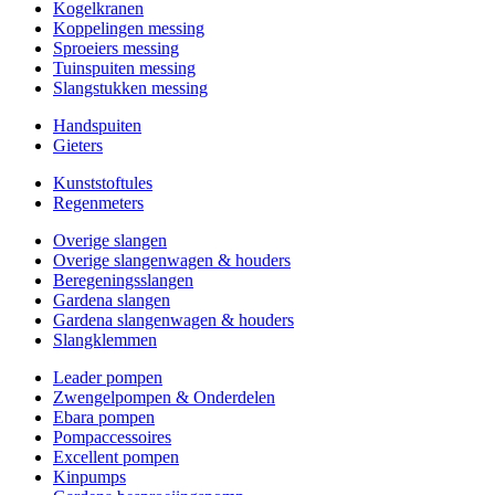
Kogelkranen
Koppelingen messing
Sproeiers messing
Tuinspuiten messing
Slangstukken messing
Handspuiten
Gieters
Kunststoftules
Regenmeters
Overige slangen
Overige slangenwagen & houders
Beregeningsslangen
Gardena slangen
Gardena slangenwagen & houders
Slangklemmen
Leader pompen
Zwengelpompen & Onderdelen
Ebara pompen
Pompaccessoires
Excellent pompen
Kinpumps