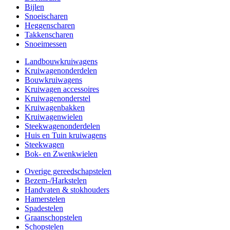
Bijlen
Snoeischaren
Heggenscharen
Takkenscharen
Snoeimessen
Landbouwkruiwagens
Kruiwagenonderdelen
Bouwkruiwagens
Kruiwagen accessoires
Kruiwagenonderstel
Kruiwagenbakken
Kruiwagenwielen
Steekwagenonderdelen
Huis en Tuin kruiwagens
Steekwagen
Bok- en Zwenkwielen
Overige gereedschapstelen
Bezem-/Harkstelen
Handvaten & stokhouders
Hamerstelen
Spadestelen
Graanschopstelen
Schopstelen