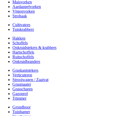
Maisvorken
Aardappelvorken
Vijgenvorken
Strohaak
Cultivators
Tuinkrabbers
Hakken
Schoffels
Onkruidstekers & krabbers
Hartschoffels
Ruitschoffels
Onkruidbranders
Graskantstekers
Verticuteren
Strooiwagen / Zaaivat
Grasmaaier
Grasscharen
Gazonrol
Trimmer
Grondboor
Tuinhamer