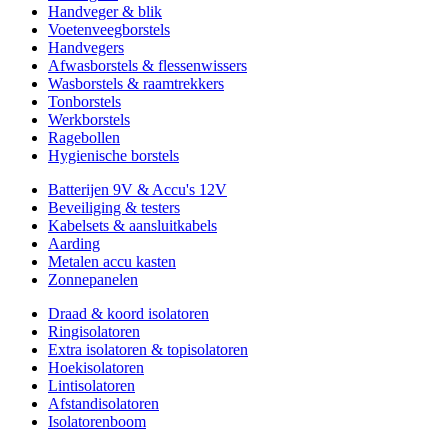
Handveger & blik
Voetenveegborstels
Handvegers
Afwasborstels & flessenwissers
Wasborstels & raamtrekkers
Tonborstels
Werkborstels
Ragebollen
Hygienische borstels
Batterijen 9V & Accu's 12V
Beveiliging & testers
Kabelsets & aansluitkabels
Aarding
Metalen accu kasten
Zonnepanelen
Draad & koord isolatoren
Ringisolatoren
Extra isolatoren & topisolatoren
Hoekisolatoren
Lintisolatoren
Afstandisolatoren
Isolatorenboom