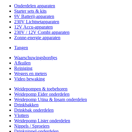
Onderdelen apparaten
Starter sets & kits
9V Batterij-apparaten
230V Lichtnetapparaten
12V Accu-apparaten
230V / 12V Combi apparaten
Zonne-energie apparaten
Tangen
Waarschuwingsbordjes
Afkuilen
Reiniging
Wegers en meters
Video bewaking
Weidepompen & toebehoren
Weidepomp Eider onderdelen
Weidepomp Utina & Ipsam onderdelen
Drinkbakken
Drinkbak onderdelen
Vlotters
Weidepomp Lister onderdelen
Nippels / Sproeiers
Drinknippel-onderdelen