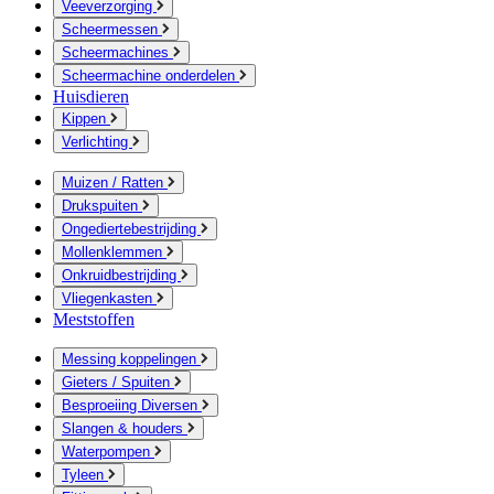
Veeverzorging
Scheermessen
Scheermachines
Scheermachine onderdelen
Huisdieren
Kippen
Verlichting
Muizen / Ratten
Drukspuiten
Ongediertebestrijding
Mollenklemmen
Onkruidbestrijding
Vliegenkasten
Meststoffen
Messing koppelingen
Gieters / Spuiten
Besproeiing Diversen
Slangen & houders
Waterpompen
Tyleen