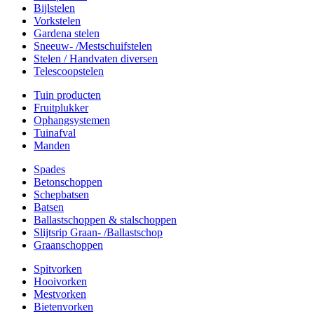
Bijlstelen
Vorkstelen
Gardena stelen
Sneeuw- /Mestschuifstelen
Stelen / Handvaten diversen
Telescoopstelen
Tuin producten
Fruitplukker
Ophangsystemen
Tuinafval
Manden
Spades
Betonschoppen
Schepbatsen
Batsen
Ballastschoppen & stalschoppen
Slijtsrip Graan- /Ballastschop
Graanschoppen
Spitvorken
Hooivorken
Mestvorken
Bietenvorken