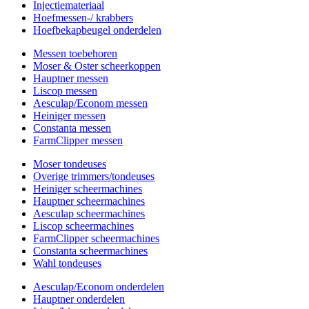
Injectiemateriaal
Hoefmessen-/ krabbers
Hoefbekapbeugel onderdelen
Messen toebehoren
Moser & Oster scheerkoppen
Hauptner messen
Liscop messen
Aesculap/Econom messen
Heiniger messen
Constanta messen
FarmClipper messen
Moser tondeuses
Overige trimmers/tondeuses
Heiniger scheermachines
Hauptner scheermachines
Aesculap scheermachines
Liscop scheermachines
FarmClipper scheermachines
Constanta scheermachines
Wahl tondeuses
Aesculap/Econom onderdelen
Hauptner onderdelen