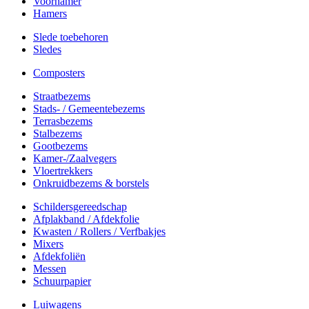
Voorhamer
Hamers
Slede toebehoren
Sledes
Composters
Straatbezems
Stads- / Gemeentebezems
Terrasbezems
Stalbezems
Gootbezems
Kamer-/Zaalvegers
Vloertrekkers
Onkruidbezems & borstels
Schildersgereedschap
Afplakband / Afdekfolie
Kwasten / Rollers / Verfbakjes
Mixers
Afdekfoliën
Messen
Schuurpapier
Luiwagens