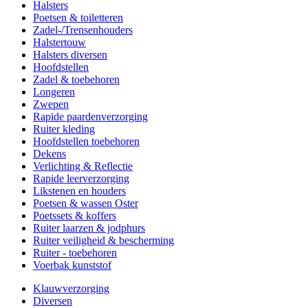
Halsters
Poetsen & toiletteren
Zadel-/Trensenhouders
Halstertouw
Halsters diversen
Hoofdstellen
Zadel & toebehoren
Longeren
Zwepen
Rapide paardenverzorging
Ruiter kleding
Hoofdstellen toebehoren
Dekens
Verlichting & Reflectie
Rapide leerverzorging
Likstenen en houders
Poetsen & wassen Oster
Poetssets & koffers
Ruiter laarzen & jodphurs
Ruiter veiligheid & bescherming
Ruiter - toebehoren
Voerbak kunststof
Klauwverzorging
Diversen