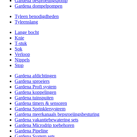
Gardena besproeiingspomp
Gardena dompelpompen
Tyleen benodigdheden
Tyleenslang
Lange bocht
Knie
T-stuk
Sok
Verloop
Nippels
Stop
Gardena afdichtingen
Gardena sproeiers
Gardena Profi system
Gardena koppelingen
Gardena tuinspuiten
Gardena timers & sensoren
Gardena Sprinklersysteem
Gardena meerkanaals bepsroeiingsbesturing
Gardena vakantiebewatering sets
Gardena Microdrip toebehoren
Gardena Pipeline
Gardena System sets