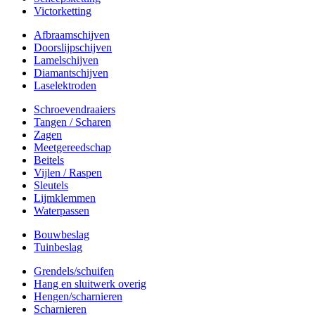
Victorketting
Afbraamschijven
Doorslijpschijven
Lamelschijven
Diamantschijven
Laselektroden
Schroevendraaiers
Tangen / Scharen
Zagen
Meetgereedschap
Beitels
Vijlen / Raspen
Sleutels
Lijmklemmen
Waterpassen
Bouwbeslag
Tuinbeslag
Grendels/schuifen
Hang en sluitwerk overig
Hengen/scharnieren
Scharnieren