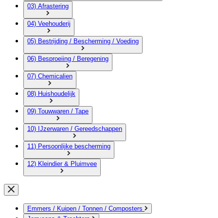
03) Afrastering
04) Veehouderij
05) Bestrijding / Bescherming / Voeding
06) Besproeiing / Beregening
07) Chemicalien
08) Huishoudelijk
09) Touwwaren / Tape
10) IJzerwaren / Gereedschappen
11) Persoonlijke bescherming
12) Kleindier & Pluimvee
Emmers / Kuipen / Tonnen / Composters