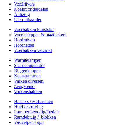
Veedrijvers
Koelift onderdelen
Antizuig
Uieronthaarder
Voerbakken kunststof
Voerscheppen & maatbekers
Hooiruiven
Hooinetten
Voerbakken verzinkt
Warmtelampen
Staartcoupeerder
Biggenkappen
Neuskrammen
Varken diversen
Zeugeband
Varkensbakken
Halsters / Halsriemen
Hoefverzorging
Lammer benodigdheden
Ramdektuig / -blokken
Vastzetpen / spit