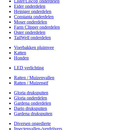
Lister/Liscop onderdelen
Eider onderdelen
Heiniger onderdelen
Constanta onderdelen
Moser onderdelen
Farm Clipper onderdelen
Oster onderdelen
TailWell onderdelen
Voerbakken pluimvee
Katten
Honden
LED verlichting
Ratten / Muizenvallen
Ratten / Muizengif
Gloria drukspuiten
Gloria onderdelen
Gardena onderdelen
Dario drukspuiten
Gardena drukspuiten
Diversen ongedierte
Insectenvallen-/verdrijvers