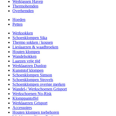
Werkjassen Havep
Thermohemden
Overhemden
Hoeden
Petten
Werksokken
Schoenklompen Sika
Thermo sokken / kousen
Lieslaarzen & waadbroeken
Houten klompen
Wandelsokken
Laarzen vrije tijd
Werklaarzen Dunlop
Kunststof klompen
Schoenklompen Simson
Schoenklompen Strovels
Schoenklompen overige merken
Wandel-/ Werkschoenen Grisport
Werkschoenen No-Risk
Klomppantoffel
Werklaarzen Grisport
Accessoires
Houten klompen toebehoren