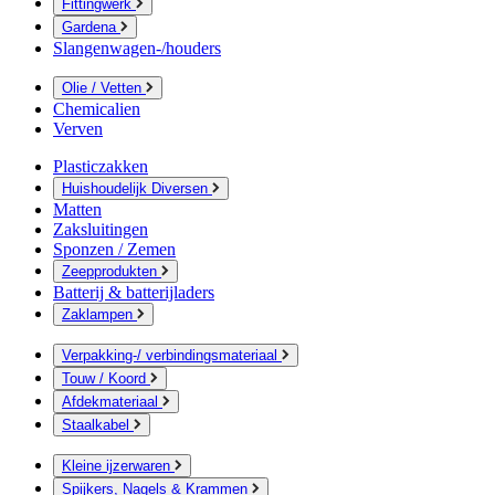
Fittingwerk
Gardena
Slangenwagen-/houders
Olie / Vetten
Chemicalien
Verven
Plasticzakken
Huishoudelijk Diversen
Matten
Zaksluitingen
Sponzen / Zemen
Zeepprodukten
Batterij & batterijladers
Zaklampen
Verpakking-/ verbindingsmateriaal
Touw / Koord
Afdekmateriaal
Staalkabel
Kleine ijzerwaren
Spijkers, Nagels & Krammen