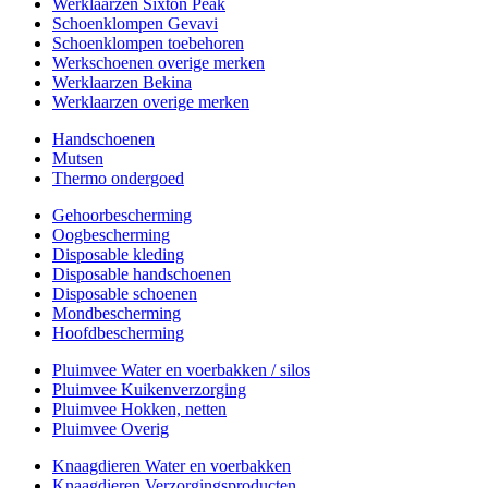
Werklaarzen Sixton Peak
Schoenklompen Gevavi
Schoenklompen toebehoren
Werkschoenen overige merken
Werklaarzen Bekina
Werklaarzen overige merken
Handschoenen
Mutsen
Thermo ondergoed
Gehoorbescherming
Oogbescherming
Disposable kleding
Disposable handschoenen
Disposable schoenen
Mondbescherming
Hoofdbescherming
Pluimvee Water en voerbakken / silos
Pluimvee Kuikenverzorging
Pluimvee Hokken, netten
Pluimvee Overig
Knaagdieren Water en voerbakken
Knaagdieren Verzorgingsproducten