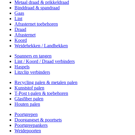
Metaal draad & prikkeldraad
Binddraad & spandraad
Gaas
Lint
Afrasternet toebehoren
Draad
Afrasternet
Koord
Weidehekken / Landhekken
Spanners en tangen
Lint / Koord / Draad verbinders
Haspels
Litzclip verbinders
Recycling palen & metalen palen
Kunststof palen
T-Post t-palen & toebehoren
Glasfiber palen
Houten palen
Poortgrepen
Doorgangset & poortsets
Poortgreepankers
Weidepoorten