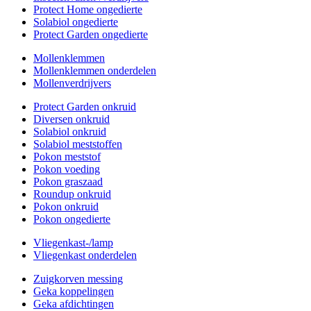
Protect Home ongedierte
Solabiol ongedierte
Protect Garden ongedierte
Mollenklemmen
Mollenklemmen onderdelen
Mollenverdrijvers
Protect Garden onkruid
Diversen onkruid
Solabiol onkruid
Solabiol meststoffen
Pokon meststof
Pokon voeding
Pokon graszaad
Roundup onkruid
Pokon onkruid
Pokon ongedierte
Vliegenkast-/lamp
Vliegenkast onderdelen
Zuigkorven messing
Geka koppelingen
Geka afdichtingen