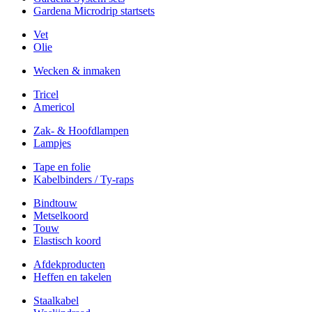
Gardena Microdrip startsets
Vet
Olie
Wecken & inmaken
Tricel
Americol
Zak- & Hoofdlampen
Lampjes
Tape en folie
Kabelbinders / Ty-raps
Bindtouw
Metselkoord
Touw
Elastisch koord
Afdekproducten
Heffen en takelen
Staalkabel