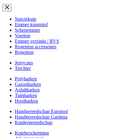
Speciekuip
Emmer kunststof
Schepemmer
Voerton
Emmer verzinkt / RVS
Regenton accessoires
Regenton
Jerrycans
Trechter
Polyharken
Gazonharken
Asfaltharken
Tuinharken
Hooiharken
Handgereedschap Eurotool
Handgereedschap Gardena
Kindergereedschap
Kniebescherming