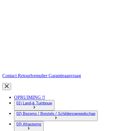
Contact
Retourformulier
Garantieaanvraag
OPRUIMING !!
01) Land-& Tuinbouw
02) Bezems / Borstels / Schildersgereedschap
03) Afrastering