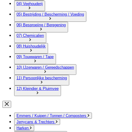
04) Veehouderij
05) Bestrijding / Bescherming / Voeding
06) Besproeiing / Beregening
07) Chemicalien
08) Huishoudelijk
09) Touwwaren / Tape
10) IJzerwaren / Gereedschappen
11) Persoonlijke bescherming
12) Kleindier & Pluimvee
Emmers / Kuipen / Tonnen / Composters
Jerrycans & Trechters
Harken