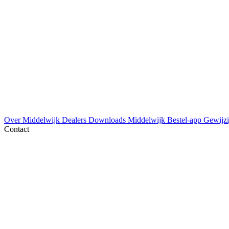
Over Middelwijk
Dealers
Downloads
Middelwijk Bestel-app
Gewijzi
Contact