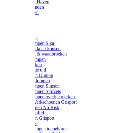
Werkjassen Havep
Thermohemden
Overhemden
Hoeden
Petten
Werksokken
Schoenklompen Sika
Thermo sokken / kousen
Lieslaarzen & waadbroeken
Houten klompen
Wandelsokken
Laarzen vrije tijd
Werklaarzen Dunlop
Kunststof klompen
Schoenklompen Simson
Schoenklompen Strovels
Schoenklompen overige merken
Wandel-/ Werkschoenen Grisport
Werkschoenen No-Risk
Klomppantoffel
Werklaarzen Grisport
Accessoires
Houten klompen toebehoren