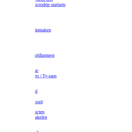
Gardena Microdrip startsets
Vet
Olie
Wecken & inmaken
Tricel
Americol
Zak- & Hoofdlampen
Lampjes
Tape en folie
Kabelbinders / Ty-raps
Bindtouw
Metselkoord
Touw
Elastisch koord
Afdekproducten
Heffen en takelen
Staalkabel