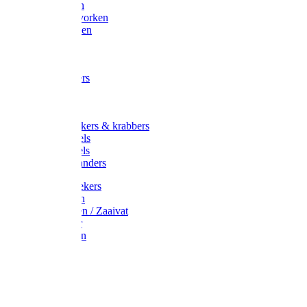
Maisvorken
Aardappelvorken
Vijgenvorken
Strohaak
Cultivators
Tuinkrabbers
Hakken
Schoffels
Onkruidstekers & krabbers
Hartschoffels
Ruitschoffels
Onkruidbranders
Graskantstekers
Verticuteren
Strooiwagen / Zaaivat
Grasmaaier
Grasscharen
Gazonrol
Trimmer
Grondboor
Tuinhamer