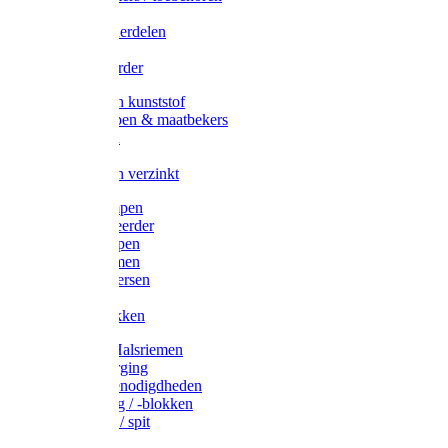
Veedrijvers
Koelift onderdelen
Antizuig
Uieronthaarder
Voerbakken kunststof
Voerscheppen & maatbekers
Hooiruiven
Hooinetten
Voerbakken verzinkt
Warmtelampen
Staartcoupeerder
Biggenkappen
Neuskrammen
Varken diversen
Zeugeband
Varkensbakken
Halsters / Halsriemen
Hoefverzorging
Lammer benodigdheden
Ramdektuig / -blokken
Vastzetpen / spit