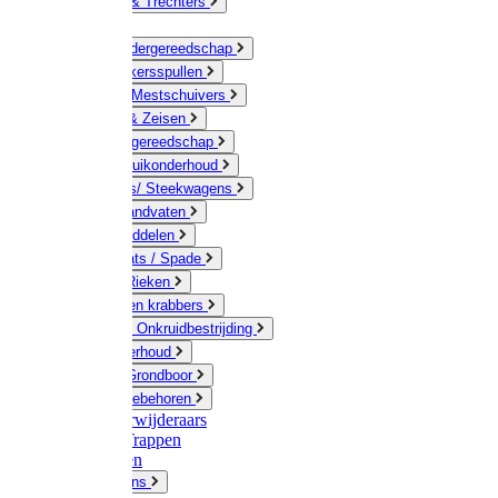
Jerrycans & Trechters
Harken
Hand-/ Kindergereedschap
Stratenmakersspullen
Sneeuw- / Mestschuivers
Baggeren & Zeisen
Elektrisch gereedschap
Boom / Struikonderhoud
Kruiwagens/ Steekwagens
Stelen / Handvaten
Tuinhulpmiddelen
Schop / Bats / Spade
Vorken & Rieken
Cultivator en krabbers
Schoffels / Onkruidbestrijding
Gazononderhoud
Hamers / Grondboor
Sledes / toebehoren
Onkruidverwijderaars
Ladders / Trappen
Werkbanken
Betonmolens