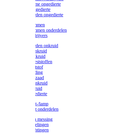
Protect Home ongedierte
Solabiol ongedierte
Protect Garden ongedierte
Mollenklemmen
Mollenklemmen onderdelen
Mollenverdrijvers
Protect Garden onkruid
Diversen onkruid
Solabiol onkruid
Solabiol meststoffen
Pokon meststof
Pokon voeding
Pokon graszaad
Roundup onkruid
Pokon onkruid
Pokon ongedierte
Vliegenkast-/lamp
Vliegenkast onderdelen
Zuigkorven messing
Geka koppelingen
Geka afdichtingen