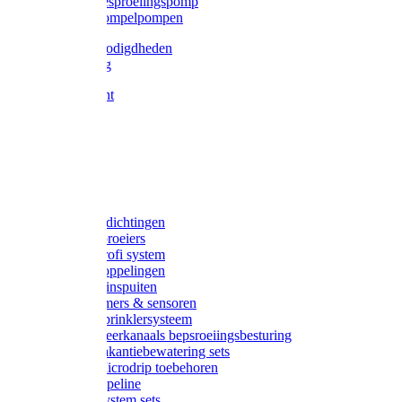
Gardena besproeiingspomp
Gardena dompelpompen
Tyleen benodigdheden
Tyleenslang
Lange bocht
Knie
T-stuk
Sok
Verloop
Nippels
Stop
Gardena afdichtingen
Gardena sproeiers
Gardena Profi system
Gardena koppelingen
Gardena tuinspuiten
Gardena timers & sensoren
Gardena Sprinklersysteem
Gardena meerkanaals bepsroeiingsbesturing
Gardena vakantiebewatering sets
Gardena Microdrip toebehoren
Gardena Pipeline
Gardena System sets