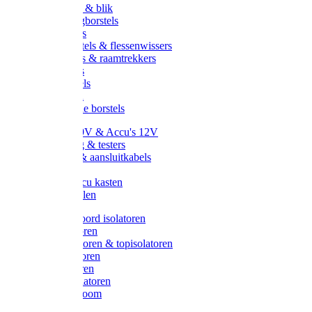
Handveger & blik
Voetenveegborstels
Handvegers
Afwasborstels & flessenwissers
Wasborstels & raamtrekkers
Tonborstels
Werkborstels
Ragebollen
Hygienische borstels
Batterijen 9V & Accu's 12V
Beveiliging & testers
Kabelsets & aansluitkabels
Aarding
Metalen accu kasten
Zonnepanelen
Draad & koord isolatoren
Ringisolatoren
Extra isolatoren & topisolatoren
Hoekisolatoren
Lintisolatoren
Afstandisolatoren
Isolatorenboom