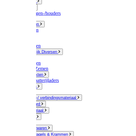
Fittingwerk
Gardena
Slangenwagen-/houders
Olie / Vetten
Chemicalien
Verven
Plasticzakken
Huishoudelijk Diversen
Matten
Zaksluitingen
Sponzen / Zemen
Zeepprodukten
Batterij & batterijladers
Zaklampen
Verpakking-/ verbindingsmateriaal
Touw / Koord
Afdekmateriaal
Staalkabel
Kleine ijzerwaren
Spijkers, Nagels & Krammen