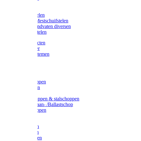
Bijlstelen
Vorkstelen
Gardena stelen
Sneeuw- /Mestschuifstelen
Stelen / Handvaten diversen
Telescoopstelen
Tuin producten
Fruitplukker
Ophangsystemen
Tuinafval
Manden
Spades
Betonschoppen
Schepbatsen
Batsen
Ballastschoppen & stalschoppen
Slijtsrip Graan- /Ballastschop
Graanschoppen
Spitvorken
Hooivorken
Mestvorken
Bietenvorken