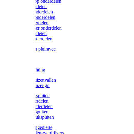
Lister/Liscop onderdelen
Eider onderdelen
Heiniger onderdelen
Constanta onderdelen
Moser onderdelen
Farm Clipper onderdelen
Oster onderdelen
TailWell onderdelen
Voerbakken pluimvee
Katten
Honden
LED verlichting
Ratten / Muizenvallen
Ratten / Muizengif
Gloria drukspuiten
Gloria onderdelen
Gardena onderdelen
Dario drukspuiten
Gardena drukspuiten
Diversen ongedierte
Insectenvallen-/verdrijvers