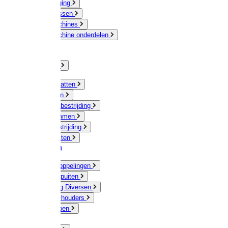
Veeverzorging
Scheermessen
Scheermachines
Scheermachine onderdelen
Huisdieren
Kippen
Verlichting
Muizen / Ratten
Drukspuiten
Ongediertebestrijding
Mollenklemmen
Onkruidbestrijding
Vliegenkasten
Meststoffen
Messing koppelingen
Gieters / Spuiten
Besproeiing Diversen
Slangen & houders
Waterpompen
Tyleen