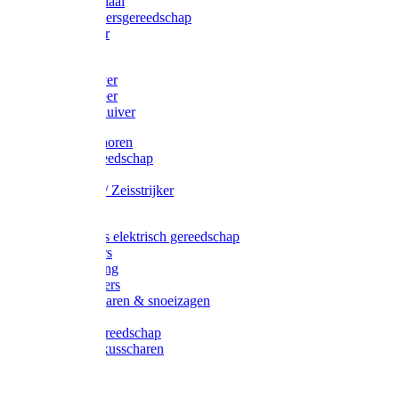
Afzetmateriaal
Stratenmakersgereedschap
Straathamer
Koevoeten
Mestschuiver
Mestschraper
Sneeuwschuiver
Zeis toebehoren
Baggergereedschap
Zeisen
Wetstenen / Zeisstrijker
Zeisboom
Accessoires elektrisch gereedschap
Grasmaaiers
Tuinreiniging
Robotmaaiers
Heggenscharen & snoeizagen
Trimmers
Klussen gereedschap
Gras & buxusscharen
Snoeizaag
Boomband