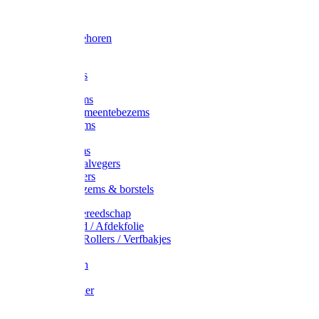
Voorhamer
Hamers
Slede toebehoren
Sledes
Composters
Straatbezems
Stads- / Gemeentebezems
Terrasbezems
Stalbezems
Gootbezems
Kamer-/Zaalvegers
Vloertrekkers
Onkruidbezems & borstels
Schildersgereedschap
Afplakband / Afdekfolie
Kwasten / Rollers / Verfbakjes
Mixers
Afdekfoliën
Messen
Schuurpapier
Luiwagens