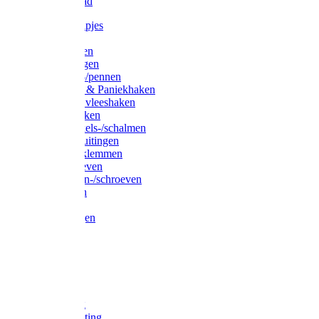
Waslijndraad
Simplexknipjes
Wervels
Sleutelringen
Gelaste ringen
Borgveren-/pennen
Musketons & Paniekhaken
S-haken & vleeshaken
Karabijnhaken
Noodschakels-/schalmen
Harp-/D-sluitingen
Staaldraadklemmen
Spanschroeven
Ringmoeren-/schroeven
Puntkousen
U-beugels
Aanlegringen
Lasthaken
Nagels
Krammen
Spijkers
Voetketting
Scheepsketting