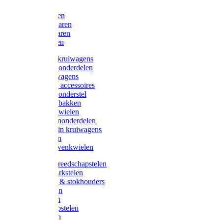
Bijlen
Snoeischaren
Heggenscharen
Takkenscharen
Snoeimessen
Landbouwkruiwagens
Kruiwagenonderdelen
Bouwkruiwagens
Kruiwagen accessoires
Kruiwagenonderstel
Kruiwagenbakken
Kruiwagenwielen
Steekwagenonderdelen
Huis en Tuin kruiwagens
Steekwagen
Bok- en Zwenkwielen
Overige gereedschapstelen
Bezem-/Harkstelen
Handvaten & stokhouders
Hamerstelen
Spadestelen
Graanschopstelen
Schopstelen