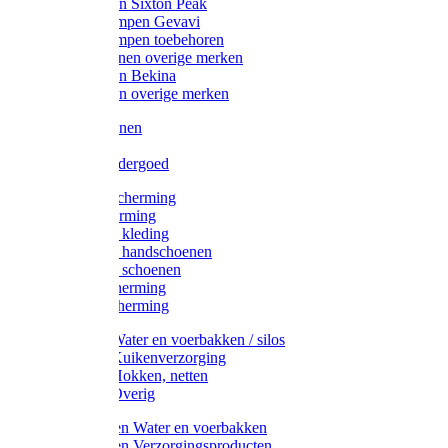
Werklaarzen Sixton Peak
Schoenklompen Gevavi
Schoenklompen toebehoren
Werkschoenen overige merken
Werklaarzen Bekina
Werklaarzen overige merken
Handschoenen
Mutsen
Thermo ondergoed
Gehoorbescherming
Oogbescherming
Disposable kleding
Disposable handschoenen
Disposable schoenen
Mondbescherming
Hoofdbescherming
Pluimvee Water en voerbakken / silos
Pluimvee Kuikenverzorging
Pluimvee Hokken, netten
Pluimvee Overig
Knaagdieren Water en voerbakken
Knaagdieren Verzorgingsproducten