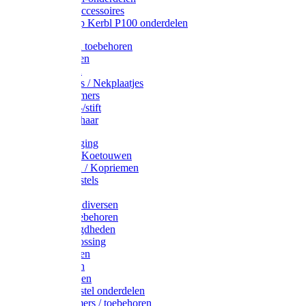
Drinkbak accessoires
Weidepomp Kerbl P100 onderdelen
Oormerken toebehoren
Enkelbanden
Oormerken
Halsplaatjes / Nekplaatjes
Kokernummers
Merkspray-/stift
Veemerkschaar
Uierverzorging
Halsters & Koetouwen
Halsriemen / Kopriemen
Koerugborstels
Koeliften
Koe / Stier diversen
Melkers toebehoren
Stalbenodigdheden
Kalververlossing
Stierenringen
Onthoornen
Kalverflessen
Koerugborstel onderdelen
Kalveremmers / toebehoren