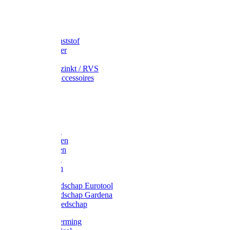
Speciekuip
Emmer kunststof
Schepemmer
Voerton
Emmer verzinkt / RVS
Regenton accessoires
Regenton
Jerrycans
Trechter
Polyharken
Gazonharken
Asfaltharken
Tuinharken
Hooiharken
Handgereedschap Eurotool
Handgereedschap Gardena
Kindergereedschap
Kniebescherming