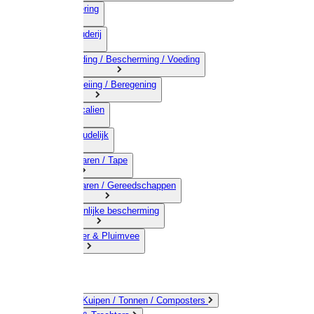
03) Afrastering
04) Veehouderij
05) Bestrijding / Bescherming / Voeding
06) Besproeiing / Beregening
07) Chemicalien
08) Huishoudelijk
09) Touwwaren / Tape
10) IJzerwaren / Gereedschappen
11) Persoonlijke bescherming
12) Kleindier & Pluimvee
Emmers / Kuipen / Tonnen / Composters