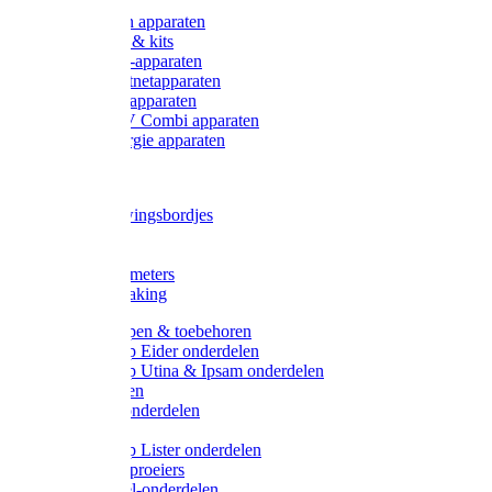
Onderdelen apparaten
Starter sets & kits
9V Batterij-apparaten
230V Lichtnetapparaten
12V Accu-apparaten
230V / 12V Combi apparaten
Zonne-energie apparaten
Tangen
Waarschuwingsbordjes
Afkuilen
Reiniging
Wegers en meters
Video bewaking
Weidepompen & toebehoren
Weidepomp Eider onderdelen
Weidepomp Utina & Ipsam onderdelen
Drinkbakken
Drinkbak onderdelen
Vlotters
Weidepomp Lister onderdelen
Nippels / Sproeiers
Drinknippel-onderdelen