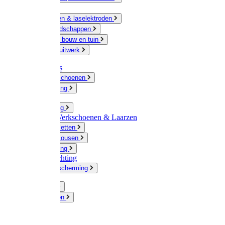
Ketting
Slijpschijven & laselektroden
Handgereedschappen
IJzerwaren bouw en tuin
Hang en sluitwerk
Disposables
Werkhandschoenen
Regenkleding
Klompen
Werkkleding
Wandel-/ Werkschoenen & Laarzen
Hoeden / Petten
Sokken / Kousen
Winterkleding
Winkelinrichting
Gelaatsbescherming
Pluimvee
Knaagdieren
Hond
Kat