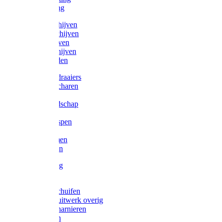
Victorketting
Afbraamschijven
Doorslijpschijven
Lamelschijven
Diamantschijven
Laselektroden
Schroevendraaiers
Tangen / Scharen
Zagen
Meetgereedschap
Beitels
Vijlen / Raspen
Sleutels
Lijmklemmen
Waterpassen
Bouwbeslag
Tuinbeslag
Grendels/schuifen
Hang en sluitwerk overig
Hengen/scharnieren
Scharnieren