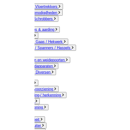
Bezems & Vloertrekkers
Schildersbenodigdheden
Borstels / Schrobbers
Accessoires & aarding
Isolatoren
Geleiders / Gaas / Hekwerk
Verbinders / Spanners / Haspels
Palen
Doorgangen en weidepoorten
Schrikdraadapparaten
Afrastering Diversen
Erf & Stal
Drinkwatervoorziening
Veemarkering-/ herkenning
Koe / Stier
Voervoorziening
Varken
Schaap / Geit
Paard & Ruiter