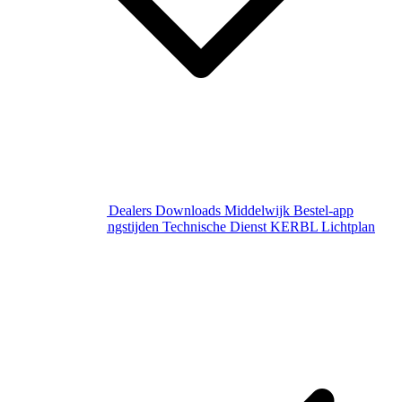
Over Middelwijk
Dealers
Downloads
Middelwijk Bestel-app
Gewijzigde openingstijden
Technische Dienst
KERBL Lichtplan
Aanvraag
Contact