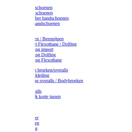
Latex handschoenen
Leren handschoenen
PVC / Rubber handschoenen
Katoenen handschoenen
Display
Plukmouwen / Beenpijpen
Reparatieset Flexothane / Dolfing
Regenkleding import
Regenkleding Dolfing
Regenkleding Flexothane
Toebehoren broeken/overalls
Signalisatiekleding
Amerikaanse overalls / Bodybroeken
Overalls
Kinderoveralls
Stofjassen & korte jassen
Werktruien
T-shirts
Werkjassen
Bodywarmer
Werkbroeken
Zaagkleding