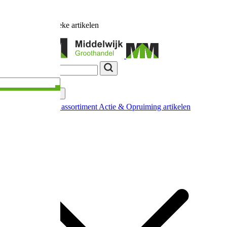
Ruim
17.000
unieke artikelen
Categorieën
Nieuw in ons assortiment
Actie & Opruiming artikelen
Extra