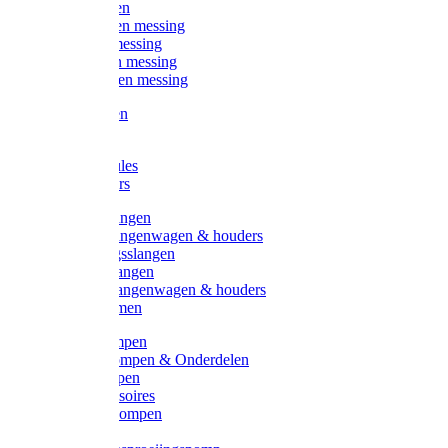
Kogelkranen
Koppelingen messing
Sproeiers messing
Tuinspuiten messing
Slangstukken messing
Handspuiten
Gieters
Kunststoftules
Regenmeters
Overige slangen
Overige slangenwagen & houders
Beregeningsslangen
Gardena slangen
Gardena slangenwagen & houders
Slangklemmen
Leader pompen
Zwengelpompen & Onderdelen
Ebara pompen
Pompaccessoires
Excellent pompen
Kinpumps