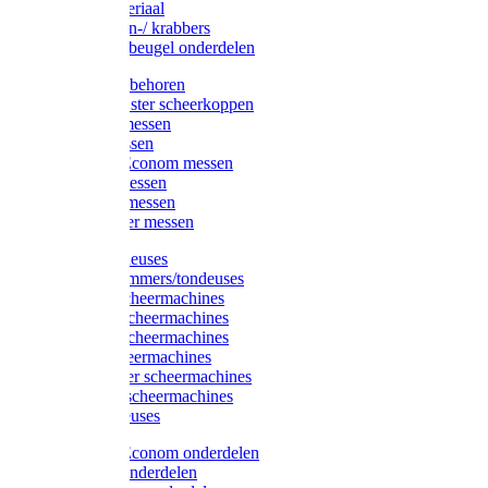
Injectiemateriaal
Hoefmessen-/ krabbers
Hoefbekapbeugel onderdelen
Messen toebehoren
Moser & Oster scheerkoppen
Hauptner messen
Liscop messen
Aesculap/Econom messen
Heiniger messen
Constanta messen
FarmClipper messen
Moser tondeuses
Overige trimmers/tondeuses
Heiniger scheermachines
Hauptner scheermachines
Aesculap scheermachines
Liscop scheermachines
FarmClipper scheermachines
Constanta scheermachines
Wahl tondeuses
Aesculap/Econom onderdelen
Hauptner onderdelen