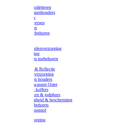
Halsters
Poetsen & toiletteren
Zadel-/Trensenhouders
Halstertouw
Halsters diversen
Hoofdstellen
Zadel & toebehoren
Longeren
Zwepen
Rapide paardenverzorging
Ruiter kleding
Hoofdstellen toebehoren
Dekens
Verlichting & Reflectie
Rapide leerverzorging
Likstenen en houders
Poetsen & wassen Oster
Poetssets & koffers
Ruiter laarzen & jodphurs
Ruiter veiligheid & bescherming
Ruiter - toebehoren
Voerbak kunststof
Klauwverzorging
Diversen