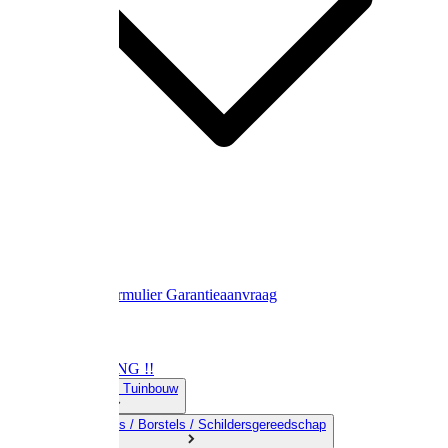
Contact
Retourformulier
Garantieaanvraag
OPRUIMING !!
01) Land-& Tuinbouw
02) Bezems / Borstels / Schildersgereedschap