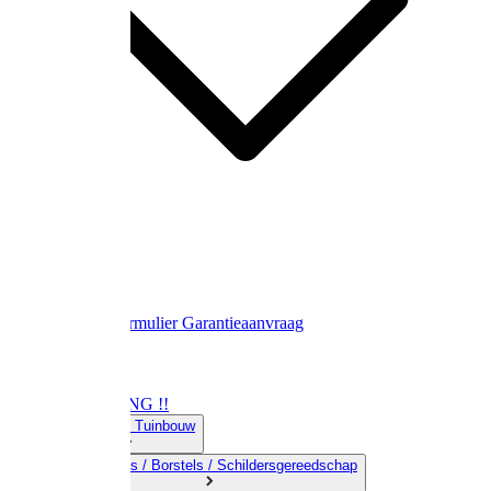
Contact
Retourformulier
Garantieaanvraag
OPRUIMING !!
01) Land-& Tuinbouw
02) Bezems / Borstels / Schildersgereedschap