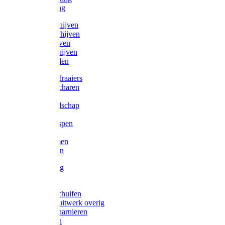
Victorketting
Afbraamschijven
Doorslijpschijven
Lamelschijven
Diamantschijven
Laselektroden
Schroevendraaiers
Tangen / Scharen
Zagen
Meetgereedschap
Beitels
Vijlen / Raspen
Sleutels
Lijmklemmen
Waterpassen
Bouwbeslag
Tuinbeslag
Grendels/schuifen
Hang en sluitwerk overig
Hengen/scharnieren
Scharnieren