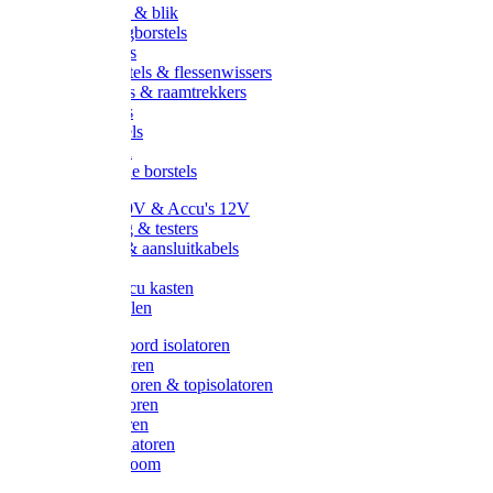
Handveger & blik
Voetenveegborstels
Handvegers
Afwasborstels & flessenwissers
Wasborstels & raamtrekkers
Tonborstels
Werkborstels
Ragebollen
Hygienische borstels
Batterijen 9V & Accu's 12V
Beveiliging & testers
Kabelsets & aansluitkabels
Aarding
Metalen accu kasten
Zonnepanelen
Draad & koord isolatoren
Ringisolatoren
Extra isolatoren & topisolatoren
Hoekisolatoren
Lintisolatoren
Afstandisolatoren
Isolatorenboom