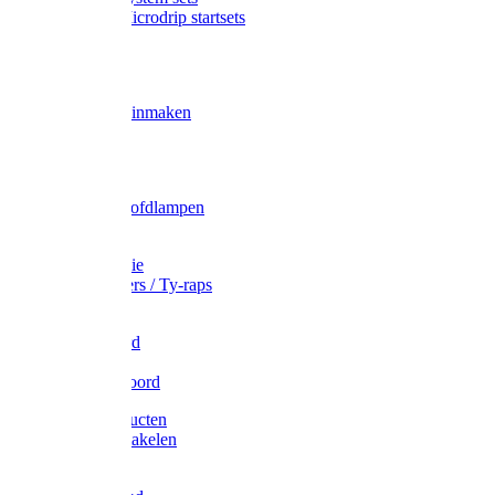
Gardena Microdrip startsets
Vet
Olie
Wecken & inmaken
Tricel
Americol
Zak- & Hoofdlampen
Lampjes
Tape en folie
Kabelbinders / Ty-raps
Bindtouw
Metselkoord
Touw
Elastisch koord
Afdekproducten
Heffen en takelen
Staalkabel