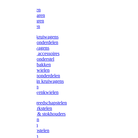
Bijlen
Snoeischaren
Heggenscharen
Takkenscharen
Snoeimessen
Landbouwkruiwagens
Kruiwagenonderdelen
Bouwkruiwagens
Kruiwagen accessoires
Kruiwagenonderstel
Kruiwagenbakken
Kruiwagenwielen
Steekwagenonderdelen
Huis en Tuin kruiwagens
Steekwagen
Bok- en Zwenkwielen
Overige gereedschapstelen
Bezem-/Harkstelen
Handvaten & stokhouders
Hamerstelen
Spadestelen
Graanschopstelen
Schopstelen