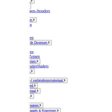
Fittingwerk
Gardena
Slangenwagen-/houders
Olie / Vetten
Chemicalien
Verven
Plasticzakken
Huishoudelijk Diversen
Matten
Zaksluitingen
Sponzen / Zemen
Zeepprodukten
Batterij & batterijladers
Zaklampen
Verpakking-/ verbindingsmateriaal
Touw / Koord
Afdekmateriaal
Staalkabel
Kleine ijzerwaren
Spijkers, Nagels & Krammen