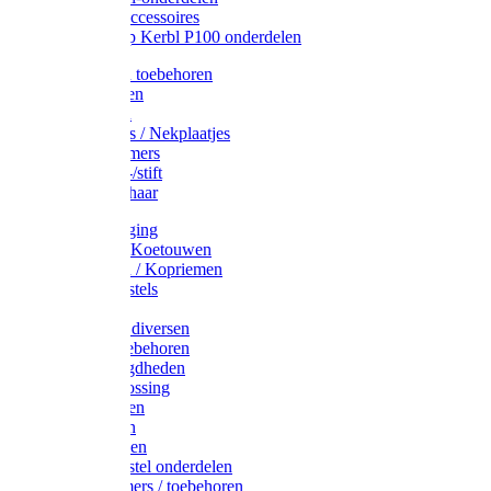
Drinkbak accessoires
Weidepomp Kerbl P100 onderdelen
Oormerken toebehoren
Enkelbanden
Oormerken
Halsplaatjes / Nekplaatjes
Kokernummers
Merkspray-/stift
Veemerkschaar
Uierverzorging
Halsters & Koetouwen
Halsriemen / Kopriemen
Koerugborstels
Koeliften
Koe / Stier diversen
Melkers toebehoren
Stalbenodigdheden
Kalververlossing
Stierenringen
Onthoornen
Kalverflessen
Koerugborstel onderdelen
Kalveremmers / toebehoren