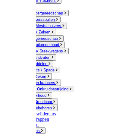
Jerrycans & Trechters
Harken
Hand-/ Kindergereedschap
Stratenmakersspullen
Sneeuw- / Mestschuivers
Baggeren & Zeisen
Elektrisch gereedschap
Boom / Struikonderhoud
Kruiwagens/ Steekwagens
Stelen / Handvaten
Tuinhulpmiddelen
Schop / Bats / Spade
Vorken & Rieken
Cultivator en krabbers
Schoffels / Onkruidbestrijding
Gazononderhoud
Hamers / Grondboor
Sledes / toebehoren
Onkruidverwijderaars
Ladders / Trappen
Werkbanken
Betonmolens