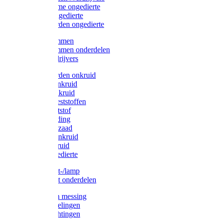
Protect Home ongedierte
Solabiol ongedierte
Protect Garden ongedierte
Mollenklemmen
Mollenklemmen onderdelen
Mollenverdrijvers
Protect Garden onkruid
Diversen onkruid
Solabiol onkruid
Solabiol meststoffen
Pokon meststof
Pokon voeding
Pokon graszaad
Roundup onkruid
Pokon onkruid
Pokon ongedierte
Vliegenkast-/lamp
Vliegenkast onderdelen
Zuigkorven messing
Geka koppelingen
Geka afdichtingen