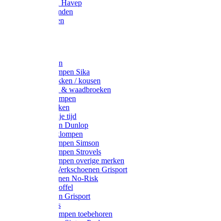
Werkjassen Havep
Thermohemden
Overhemden
Hoeden
Petten
Werksokken
Schoenklompen Sika
Thermo sokken / kousen
Lieslaarzen & waadbroeken
Houten klompen
Wandelsokken
Laarzen vrije tijd
Werklaarzen Dunlop
Kunststof klompen
Schoenklompen Simson
Schoenklompen Strovels
Schoenklompen overige merken
Wandel-/ Werkschoenen Grisport
Werkschoenen No-Risk
Klomppantoffel
Werklaarzen Grisport
Accessoires
Houten klompen toebehoren