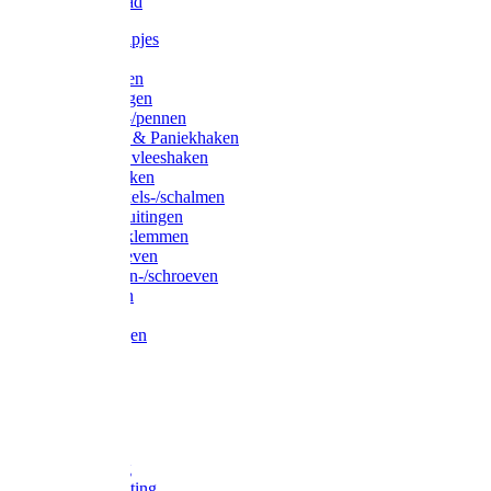
Waslijndraad
Simplexknipjes
Wervels
Sleutelringen
Gelaste ringen
Borgveren-/pennen
Musketons & Paniekhaken
S-haken & vleeshaken
Karabijnhaken
Noodschakels-/schalmen
Harp-/D-sluitingen
Staaldraadklemmen
Spanschroeven
Ringmoeren-/schroeven
Puntkousen
U-beugels
Aanlegringen
Lasthaken
Nagels
Krammen
Spijkers
Voetketting
Scheepsketting