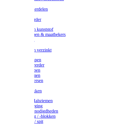
Veedrijvers
Koelift onderdelen
Antizuig
Uieronthaarder
Voerbakken kunststof
Voerscheppen & maatbekers
Hooiruiven
Hooinetten
Voerbakken verzinkt
Warmtelampen
Staartcoupeerder
Biggenkappen
Neuskrammen
Varken diversen
Zeugeband
Varkensbakken
Halsters / Halsriemen
Hoefverzorging
Lammer benodigdheden
Ramdektuig / -blokken
Vastzetpen / spit