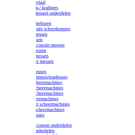
Injectiemateriaal
Hoefmessen-/ krabbers
Hoefbekapbeugel onderdelen
Messen toebehoren
Moser & Oster scheerkoppen
Hauptner messen
Liscop messen
Aesculap/Econom messen
Heiniger messen
Constanta messen
FarmClipper messen
Moser tondeuses
Overige trimmers/tondeuses
Heiniger scheermachines
Hauptner scheermachines
Aesculap scheermachines
Liscop scheermachines
FarmClipper scheermachines
Constanta scheermachines
Wahl tondeuses
Aesculap/Econom onderdelen
Hauptner onderdelen