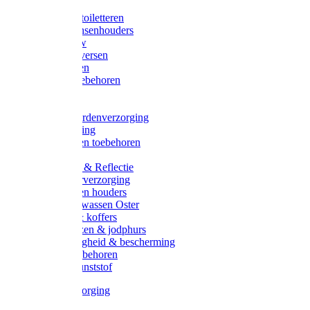
Halsters
Poetsen & toiletteren
Zadel-/Trensenhouders
Halstertouw
Halsters diversen
Hoofdstellen
Zadel & toebehoren
Longeren
Zwepen
Rapide paardenverzorging
Ruiter kleding
Hoofdstellen toebehoren
Dekens
Verlichting & Reflectie
Rapide leerverzorging
Likstenen en houders
Poetsen & wassen Oster
Poetssets & koffers
Ruiter laarzen & jodphurs
Ruiter veiligheid & bescherming
Ruiter - toebehoren
Voerbak kunststof
Klauwverzorging
Diversen