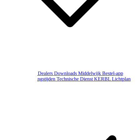
Over Middelwijk
Dealers
Downloads
Middelwijk Bestel-app
Gewijzigde openingstijden
Technische Dienst
KERBL Lichtplan
Aanvraag
Contact