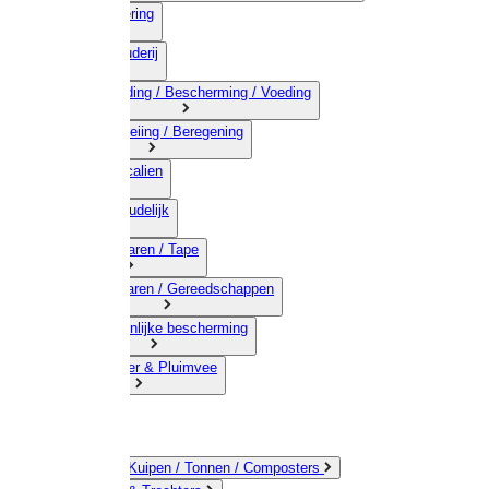
03) Afrastering
04) Veehouderij
05) Bestrijding / Bescherming / Voeding
06) Besproeiing / Beregening
07) Chemicalien
08) Huishoudelijk
09) Touwwaren / Tape
10) IJzerwaren / Gereedschappen
11) Persoonlijke bescherming
12) Kleindier & Pluimvee
Emmers / Kuipen / Tonnen / Composters