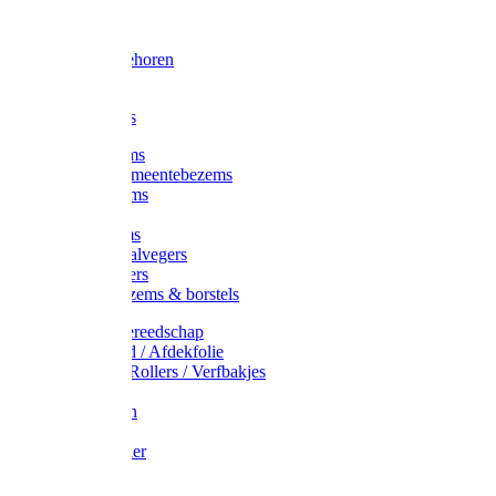
Voorhamer
Hamers
Slede toebehoren
Sledes
Composters
Straatbezems
Stads- / Gemeentebezems
Terrasbezems
Stalbezems
Gootbezems
Kamer-/Zaalvegers
Vloertrekkers
Onkruidbezems & borstels
Schildersgereedschap
Afplakband / Afdekfolie
Kwasten / Rollers / Verfbakjes
Mixers
Afdekfoliën
Messen
Schuurpapier
Luiwagens