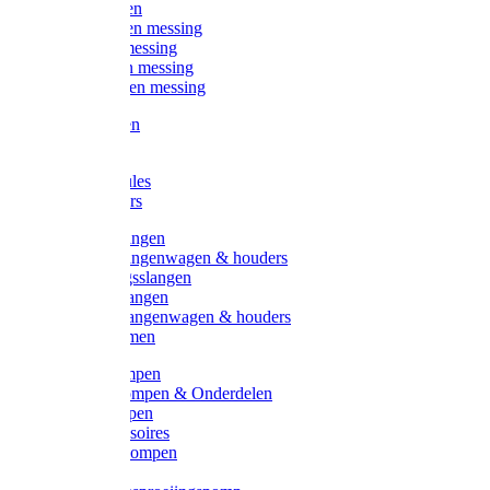
Kogelkranen
Koppelingen messing
Sproeiers messing
Tuinspuiten messing
Slangstukken messing
Handspuiten
Gieters
Kunststoftules
Regenmeters
Overige slangen
Overige slangenwagen & houders
Beregeningsslangen
Gardena slangen
Gardena slangenwagen & houders
Slangklemmen
Leader pompen
Zwengelpompen & Onderdelen
Ebara pompen
Pompaccessoires
Excellent pompen
Kinpumps