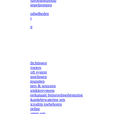
Gardena besproeiingspomp
Gardena dompelpompen
Tyleen benodigdheden
Tyleenslang
Lange bocht
Knie
T-stuk
Sok
Verloop
Nippels
Stop
Gardena afdichtingen
Gardena sproeiers
Gardena Profi system
Gardena koppelingen
Gardena tuinspuiten
Gardena timers & sensoren
Gardena Sprinklersysteem
Gardena meerkanaals bepsroeiingsbesturing
Gardena vakantiebewatering sets
Gardena Microdrip toebehoren
Gardena Pipeline
Gardena System sets