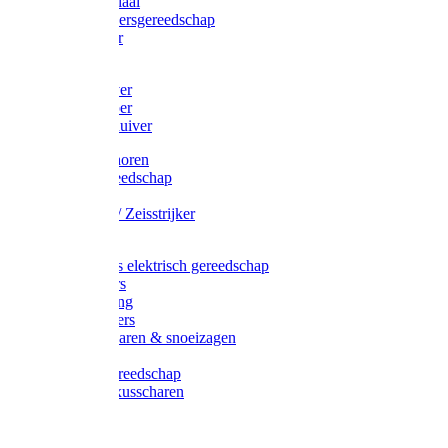
Afzetmateriaal
Stratenmakersgereedschap
Straathamer
Koevoeten
Mestschuiver
Mestschraper
Sneeuwschuiver
Zeis toebehoren
Baggergereedschap
Zeisen
Wetstenen / Zeisstrijker
Zeisboom
Accessoires elektrisch gereedschap
Grasmaaiers
Tuinreiniging
Robotmaaiers
Heggenscharen & snoeizagen
Trimmers
Klussen gereedschap
Gras & buxusscharen
Snoeizaag
Boomband