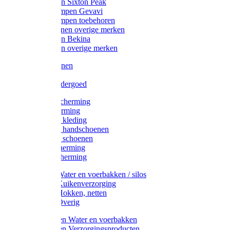
Werklaarzen Sixton Peak
Schoenklompen Gevavi
Schoenklompen toebehoren
Werkschoenen overige merken
Werklaarzen Bekina
Werklaarzen overige merken
Handschoenen
Mutsen
Thermo ondergoed
Gehoorbescherming
Oogbescherming
Disposable kleding
Disposable handschoenen
Disposable schoenen
Mondbescherming
Hoofdbescherming
Pluimvee Water en voerbakken / silos
Pluimvee Kuikenverzorging
Pluimvee Hokken, netten
Pluimvee Overig
Knaagdieren Water en voerbakken
Knaagdieren Verzorgingsproducten