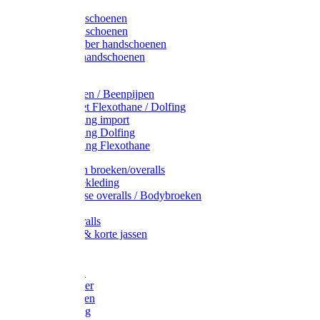
Latex handschoenen
Leren handschoenen
PVC / Rubber handschoenen
Katoenen handschoenen
Display
Plukmouwen / Beenpijpen
Reparatieset Flexothane / Dolfing
Regenkleding import
Regenkleding Dolfing
Regenkleding Flexothane
Toebehoren broeken/overalls
Signalisatiekleding
Amerikaanse overalls / Bodybroeken
Overalls
Kinderoveralls
Stofjassen & korte jassen
Werktruien
T-shirts
Werkjassen
Bodywarmer
Werkbroeken
Zaagkleding