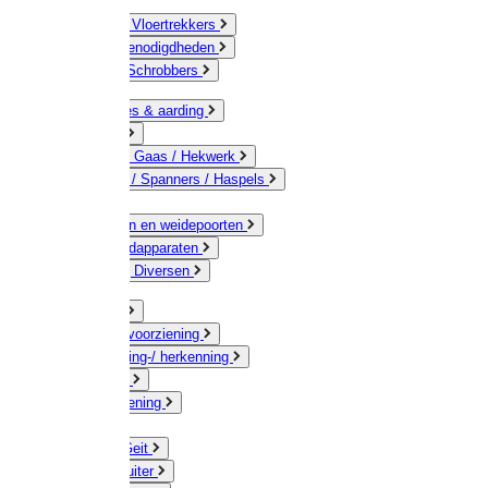
Bezems & Vloertrekkers
Schildersbenodigdheden
Borstels / Schrobbers
Accessoires & aarding
Isolatoren
Geleiders / Gaas / Hekwerk
Verbinders / Spanners / Haspels
Palen
Doorgangen en weidepoorten
Schrikdraadapparaten
Afrastering Diversen
Erf & Stal
Drinkwatervoorziening
Veemarkering-/ herkenning
Koe / Stier
Voervoorziening
Varken
Schaap / Geit
Paard & Ruiter