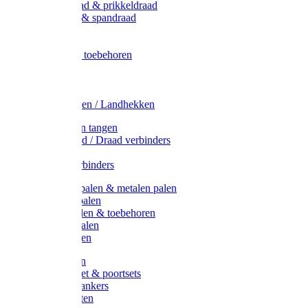
Metaal draad & prikkeldraad
Binddraad & spandraad
Gaas
Lint
Afrasternet toebehoren
Draad
Afrasternet
Koord
Weidehekken / Landhekken
Spanners en tangen
Lint / Koord / Draad verbinders
Haspels
Litzclip verbinders
Recycling palen & metalen palen
Kunststof palen
T-Post t-palen & toebehoren
Glasfiber palen
Houten palen
Poortgrepen
Doorgangset & poortsets
Poortgreepankers
Weidepoorten