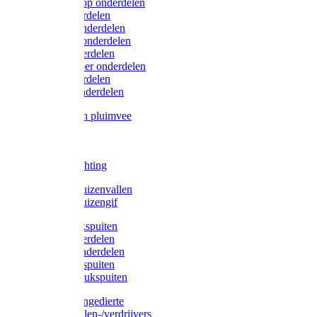
Lister/Liscop onderdelen
Eider onderdelen
Heiniger onderdelen
Constanta onderdelen
Moser onderdelen
Farm Clipper onderdelen
Oster onderdelen
TailWell onderdelen
Voerbakken pluimvee
Katten
Honden
LED verlichting
Ratten / Muizenvallen
Ratten / Muizengif
Gloria drukspuiten
Gloria onderdelen
Gardena onderdelen
Dario drukspuiten
Gardena drukspuiten
Diversen ongedierte
Insectenvallen-/verdrijvers