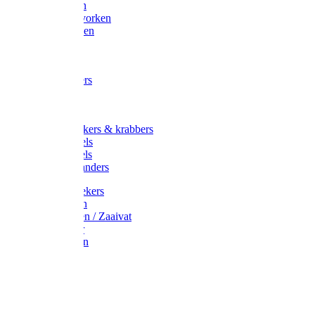
Maisvorken
Aardappelvorken
Vijgenvorken
Strohaak
Cultivators
Tuinkrabbers
Hakken
Schoffels
Onkruidstekers & krabbers
Hartschoffels
Ruitschoffels
Onkruidbranders
Graskantstekers
Verticuteren
Strooiwagen / Zaaivat
Grasmaaier
Grasscharen
Gazonrol
Trimmer
Grondboor
Tuinhamer