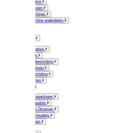
Veeverzorging
Scheermessen
Scheermachines
Scheermachine onderdelen
Huisdieren
Kippen
Verlichting
Muizen / Ratten
Drukspuiten
Ongediertebestrijding
Mollenklemmen
Onkruidbestrijding
Vliegenkasten
Meststoffen
Messing koppelingen
Gieters / Spuiten
Besproeiing Diversen
Slangen & houders
Waterpompen
Tyleen