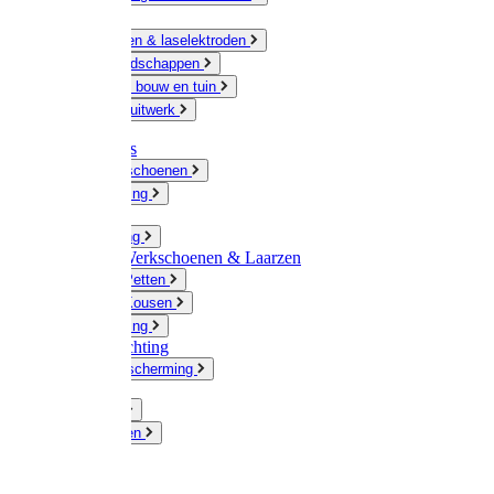
Ketting
Slijpschijven & laselektroden
Handgereedschappen
IJzerwaren bouw en tuin
Hang en sluitwerk
Disposables
Werkhandschoenen
Regenkleding
Klompen
Werkkleding
Wandel-/ Werkschoenen & Laarzen
Hoeden / Petten
Sokken / Kousen
Winterkleding
Winkelinrichting
Gelaatsbescherming
Pluimvee
Knaagdieren
Hond
Kat