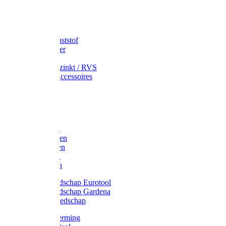
Speciekuip
Emmer kunststof
Schepemmer
Voerton
Emmer verzinkt / RVS
Regenton accessoires
Regenton
Jerrycans
Trechter
Polyharken
Gazonharken
Asfaltharken
Tuinharken
Hooiharken
Handgereedschap Eurotool
Handgereedschap Gardena
Kindergereedschap
Kniebescherming