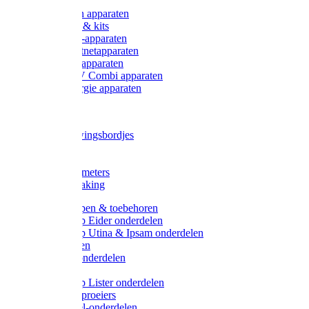
Onderdelen apparaten
Starter sets & kits
9V Batterij-apparaten
230V Lichtnetapparaten
12V Accu-apparaten
230V / 12V Combi apparaten
Zonne-energie apparaten
Tangen
Waarschuwingsbordjes
Afkuilen
Reiniging
Wegers en meters
Video bewaking
Weidepompen & toebehoren
Weidepomp Eider onderdelen
Weidepomp Utina & Ipsam onderdelen
Drinkbakken
Drinkbak onderdelen
Vlotters
Weidepomp Lister onderdelen
Nippels / Sproeiers
Drinknippel-onderdelen