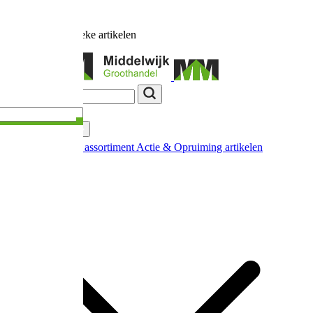
Ruim
17.000
unieke artikelen
Categorieën
Nieuw in ons assortiment
Actie & Opruiming artikelen
Extra