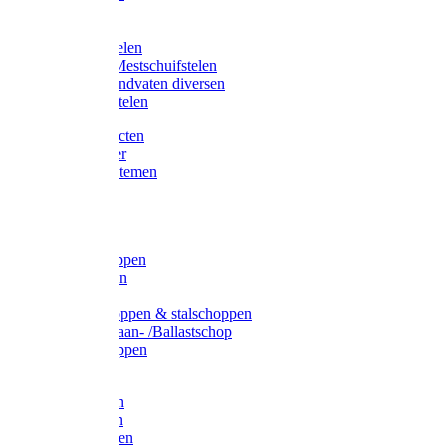
Bijlstelen
Vorkstelen
Gardena stelen
Sneeuw- /Mestschuifstelen
Stelen / Handvaten diversen
Telescoopstelen
Tuin producten
Fruitplukker
Ophangsystemen
Tuinafval
Manden
Spades
Betonschoppen
Schepbatsen
Batsen
Ballastschoppen & stalschoppen
Slijtsrip Graan- /Ballastschop
Graanschoppen
Spitvorken
Hooivorken
Mestvorken
Bietenvorken