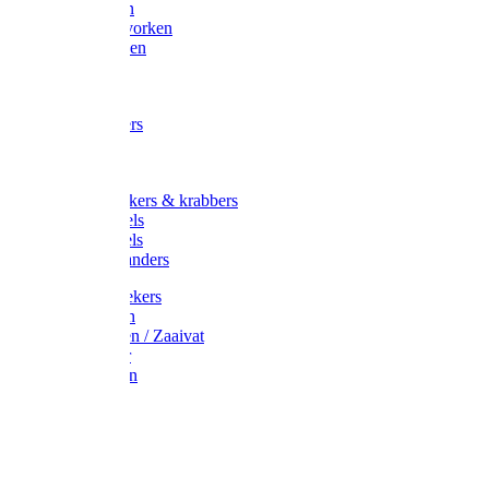
Maisvorken
Aardappelvorken
Vijgenvorken
Strohaak
Cultivators
Tuinkrabbers
Hakken
Schoffels
Onkruidstekers & krabbers
Hartschoffels
Ruitschoffels
Onkruidbranders
Graskantstekers
Verticuteren
Strooiwagen / Zaaivat
Grasmaaier
Grasscharen
Gazonrol
Trimmer
Grondboor
Tuinhamer