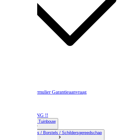
Contact
Retourformulier
Garantieaanvraag
OPRUIMING !!
01) Land-& Tuinbouw
02) Bezems / Borstels / Schildersgereedschap