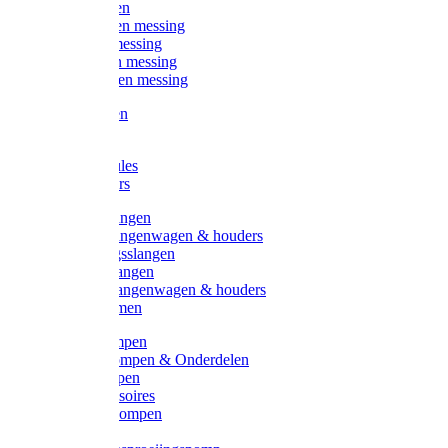
Kogelkranen
Koppelingen messing
Sproeiers messing
Tuinspuiten messing
Slangstukken messing
Handspuiten
Gieters
Kunststoftules
Regenmeters
Overige slangen
Overige slangenwagen & houders
Beregeningsslangen
Gardena slangen
Gardena slangenwagen & houders
Slangklemmen
Leader pompen
Zwengelpompen & Onderdelen
Ebara pompen
Pompaccessoires
Excellent pompen
Kinpumps