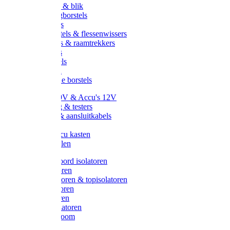
Handveger & blik
Voetenveegborstels
Handvegers
Afwasborstels & flessenwissers
Wasborstels & raamtrekkers
Tonborstels
Werkborstels
Ragebollen
Hygienische borstels
Batterijen 9V & Accu's 12V
Beveiliging & testers
Kabelsets & aansluitkabels
Aarding
Metalen accu kasten
Zonnepanelen
Draad & koord isolatoren
Ringisolatoren
Extra isolatoren & topisolatoren
Hoekisolatoren
Lintisolatoren
Afstandisolatoren
Isolatorenboom