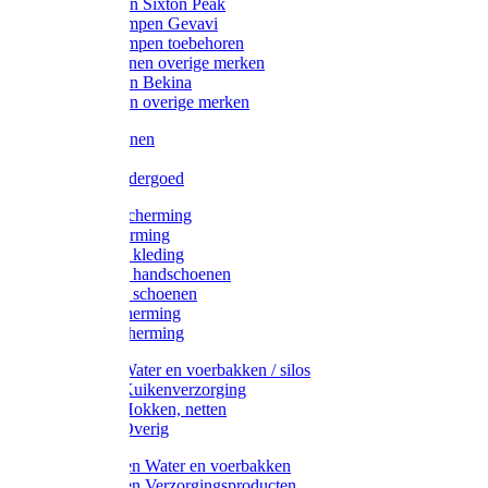
Werklaarzen Sixton Peak
Schoenklompen Gevavi
Schoenklompen toebehoren
Werkschoenen overige merken
Werklaarzen Bekina
Werklaarzen overige merken
Handschoenen
Mutsen
Thermo ondergoed
Gehoorbescherming
Oogbescherming
Disposable kleding
Disposable handschoenen
Disposable schoenen
Mondbescherming
Hoofdbescherming
Pluimvee Water en voerbakken / silos
Pluimvee Kuikenverzorging
Pluimvee Hokken, netten
Pluimvee Overig
Knaagdieren Water en voerbakken
Knaagdieren Verzorgingsproducten