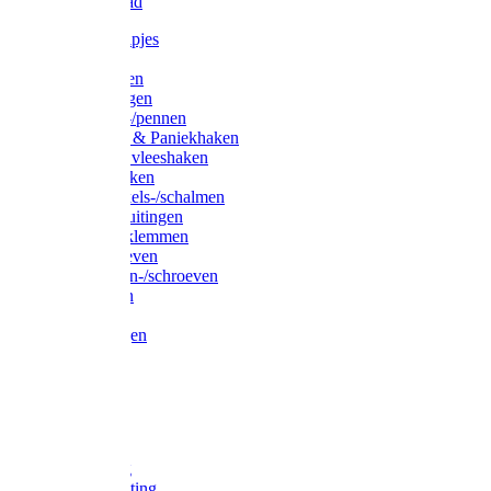
Waslijndraad
Simplexknipjes
Wervels
Sleutelringen
Gelaste ringen
Borgveren-/pennen
Musketons & Paniekhaken
S-haken & vleeshaken
Karabijnhaken
Noodschakels-/schalmen
Harp-/D-sluitingen
Staaldraadklemmen
Spanschroeven
Ringmoeren-/schroeven
Puntkousen
U-beugels
Aanlegringen
Lasthaken
Nagels
Krammen
Spijkers
Voetketting
Scheepsketting