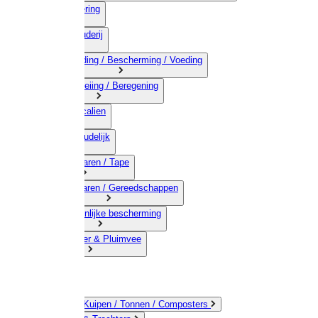
03) Afrastering
04) Veehouderij
05) Bestrijding / Bescherming / Voeding
06) Besproeiing / Beregening
07) Chemicalien
08) Huishoudelijk
09) Touwwaren / Tape
10) IJzerwaren / Gereedschappen
11) Persoonlijke bescherming
12) Kleindier & Pluimvee
Emmers / Kuipen / Tonnen / Composters