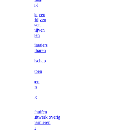
Victorketting
Afbraamschijven
Doorslijpschijven
Lamelschijven
Diamantschijven
Laselektroden
Schroevendraaiers
Tangen / Scharen
Zagen
Meetgereedschap
Beitels
Vijlen / Raspen
Sleutels
Lijmklemmen
Waterpassen
Bouwbeslag
Tuinbeslag
Grendels/schuifen
Hang en sluitwerk overig
Hengen/scharnieren
Scharnieren