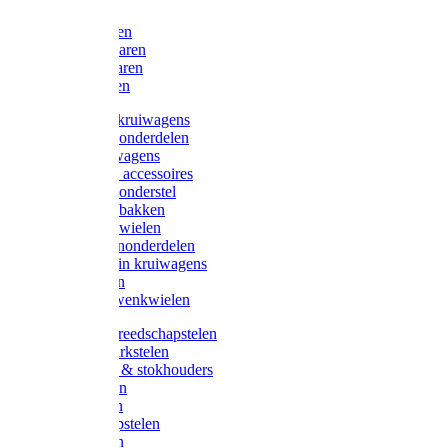
Bijlen
Snoeischaren
Heggenscharen
Takkenscharen
Snoeimessen
Landbouwkruiwagens
Kruiwagenonderdelen
Bouwkruiwagens
Kruiwagen accessoires
Kruiwagenonderstel
Kruiwagenbakken
Kruiwagenwielen
Steekwagenonderdelen
Huis en Tuin kruiwagens
Steekwagen
Bok- en Zwenkwielen
Overige gereedschapstelen
Bezem-/Harkstelen
Handvaten & stokhouders
Hamerstelen
Spadestelen
Graanschopstelen
Schopstelen