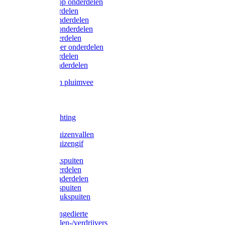
Lister/Liscop onderdelen
Eider onderdelen
Heiniger onderdelen
Constanta onderdelen
Moser onderdelen
Farm Clipper onderdelen
Oster onderdelen
TailWell onderdelen
Voerbakken pluimvee
Katten
Honden
LED verlichting
Ratten / Muizenvallen
Ratten / Muizengif
Gloria drukspuiten
Gloria onderdelen
Gardena onderdelen
Dario drukspuiten
Gardena drukspuiten
Diversen ongedierte
Insectenvallen-/verdrijvers