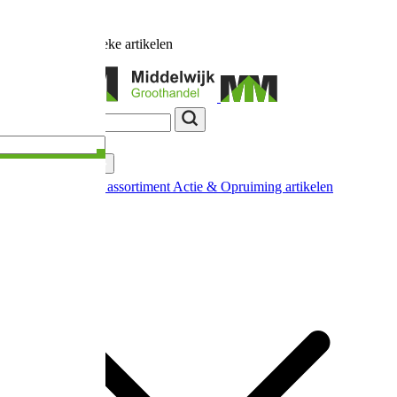
Ruim
17.000
unieke artikelen
Categorieën
Nieuw in ons assortiment
Actie & Opruiming artikelen
Extra