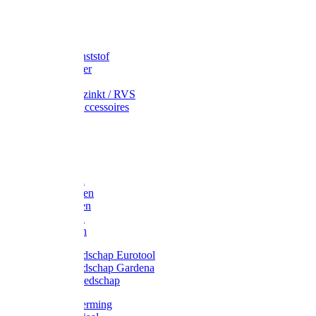
Speciekuip
Emmer kunststof
Schepemmer
Voerton
Emmer verzinkt / RVS
Regenton accessoires
Regenton
Jerrycans
Trechter
Polyharken
Gazonharken
Asfaltharken
Tuinharken
Hooiharken
Handgereedschap Eurotool
Handgereedschap Gardena
Kindergereedschap
Kniebescherming