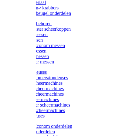
Injectiemateriaal
Hoefmessen-/ krabbers
Hoefbekapbeugel onderdelen
Messen toebehoren
Moser & Oster scheerkoppen
Hauptner messen
Liscop messen
Aesculap/Econom messen
Heiniger messen
Constanta messen
FarmClipper messen
Moser tondeuses
Overige trimmers/tondeuses
Heiniger scheermachines
Hauptner scheermachines
Aesculap scheermachines
Liscop scheermachines
FarmClipper scheermachines
Constanta scheermachines
Wahl tondeuses
Aesculap/Econom onderdelen
Hauptner onderdelen