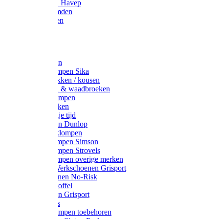
Werkjassen Havep
Thermohemden
Overhemden
Hoeden
Petten
Werksokken
Schoenklompen Sika
Thermo sokken / kousen
Lieslaarzen & waadbroeken
Houten klompen
Wandelsokken
Laarzen vrije tijd
Werklaarzen Dunlop
Kunststof klompen
Schoenklompen Simson
Schoenklompen Strovels
Schoenklompen overige merken
Wandel-/ Werkschoenen Grisport
Werkschoenen No-Risk
Klomppantoffel
Werklaarzen Grisport
Accessoires
Houten klompen toebehoren