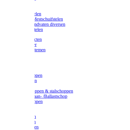
Bijlstelen
Vorkstelen
Gardena stelen
Sneeuw- /Mestschuifstelen
Stelen / Handvaten diversen
Telescoopstelen
Tuin producten
Fruitplukker
Ophangsystemen
Tuinafval
Manden
Spades
Betonschoppen
Schepbatsen
Batsen
Ballastschoppen & stalschoppen
Slijtsrip Graan- /Ballastschop
Graanschoppen
Spitvorken
Hooivorken
Mestvorken
Bietenvorken