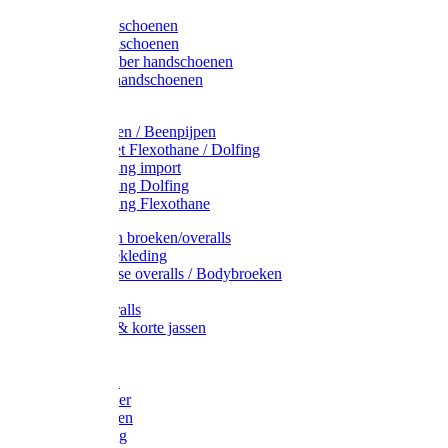
Latex handschoenen
Leren handschoenen
PVC / Rubber handschoenen
Katoenen handschoenen
Display
Plukmouwen / Beenpijpen
Reparatieset Flexothane / Dolfing
Regenkleding import
Regenkleding Dolfing
Regenkleding Flexothane
Toebehoren broeken/overalls
Signalisatiekleding
Amerikaanse overalls / Bodybroeken
Overalls
Kinderoveralls
Stofjassen & korte jassen
Werktruien
T-shirts
Werkjassen
Bodywarmer
Werkbroeken
Zaagkleding