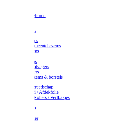
Voorhamer
Hamers
Slede toebehoren
Sledes
Composters
Straatbezems
Stads- / Gemeentebezems
Terrasbezems
Stalbezems
Gootbezems
Kamer-/Zaalvegers
Vloertrekkers
Onkruidbezems & borstels
Schildersgereedschap
Afplakband / Afdekfolie
Kwasten / Rollers / Verfbakjes
Mixers
Afdekfoliën
Messen
Schuurpapier
Luiwagens