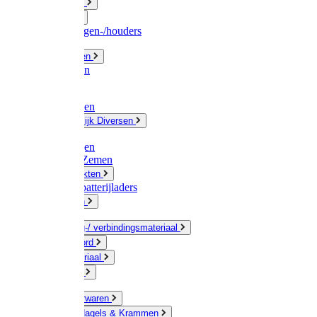
Fittingwerk
Gardena
Slangenwagen-/houders
Olie / Vetten
Chemicalien
Verven
Plasticzakken
Huishoudelijk Diversen
Matten
Zaksluitingen
Sponzen / Zemen
Zeepprodukten
Batterij & batterijladers
Zaklampen
Verpakking-/ verbindingsmateriaal
Touw / Koord
Afdekmateriaal
Staalkabel
Kleine ijzerwaren
Spijkers, Nagels & Krammen