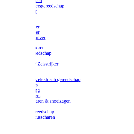
Afzetmateriaal
Stratenmakersgereedschap
Straathamer
Koevoeten
Mestschuiver
Mestschraper
Sneeuwschuiver
Zeis toebehoren
Baggergereedschap
Zeisen
Wetstenen / Zeisstrijker
Zeisboom
Accessoires elektrisch gereedschap
Grasmaaiers
Tuinreiniging
Robotmaaiers
Heggenscharen & snoeizagen
Trimmers
Klussen gereedschap
Gras & buxusscharen
Snoeizaag
Boomband