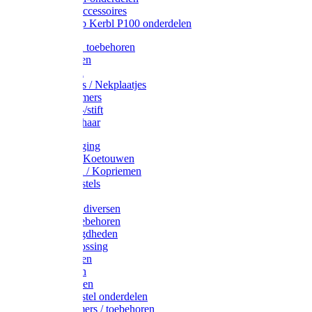
Drinkbak accessoires
Weidepomp Kerbl P100 onderdelen
Oormerken toebehoren
Enkelbanden
Oormerken
Halsplaatjes / Nekplaatjes
Kokernummers
Merkspray-/stift
Veemerkschaar
Uierverzorging
Halsters & Koetouwen
Halsriemen / Kopriemen
Koerugborstels
Koeliften
Koe / Stier diversen
Melkers toebehoren
Stalbenodigdheden
Kalververlossing
Stierenringen
Onthoornen
Kalverflessen
Koerugborstel onderdelen
Kalveremmers / toebehoren