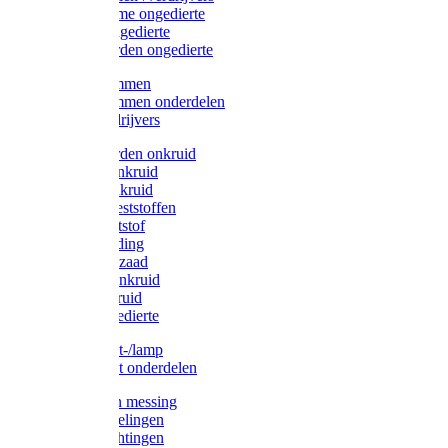
Protect Home ongedierte
Solabiol ongedierte
Protect Garden ongedierte
Mollenklemmen
Mollenklemmen onderdelen
Mollenverdrijvers
Protect Garden onkruid
Diversen onkruid
Solabiol onkruid
Solabiol meststoffen
Pokon meststof
Pokon voeding
Pokon graszaad
Roundup onkruid
Pokon onkruid
Pokon ongedierte
Vliegenkast-/lamp
Vliegenkast onderdelen
Zuigkorven messing
Geka koppelingen
Geka afdichtingen