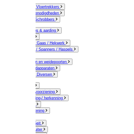
Bezems & Vloertrekkers
Schildersbenodigdheden
Borstels / Schrobbers
Accessoires & aarding
Isolatoren
Geleiders / Gaas / Hekwerk
Verbinders / Spanners / Haspels
Palen
Doorgangen en weidepoorten
Schrikdraadapparaten
Afrastering Diversen
Erf & Stal
Drinkwatervoorziening
Veemarkering-/ herkenning
Koe / Stier
Voervoorziening
Varken
Schaap / Geit
Paard & Ruiter