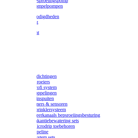
Gardena besproeiingspomp
Gardena dompelpompen
Tyleen benodigdheden
Tyleenslang
Lange bocht
Knie
T-stuk
Sok
Verloop
Nippels
Stop
Gardena afdichtingen
Gardena sproeiers
Gardena Profi system
Gardena koppelingen
Gardena tuinspuiten
Gardena timers & sensoren
Gardena Sprinklersysteem
Gardena meerkanaals bepsroeiingsbesturing
Gardena vakantiebewatering sets
Gardena Microdrip toebehoren
Gardena Pipeline
Gardena System sets