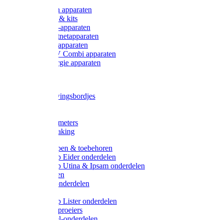
Onderdelen apparaten
Starter sets & kits
9V Batterij-apparaten
230V Lichtnetapparaten
12V Accu-apparaten
230V / 12V Combi apparaten
Zonne-energie apparaten
Tangen
Waarschuwingsbordjes
Afkuilen
Reiniging
Wegers en meters
Video bewaking
Weidepompen & toebehoren
Weidepomp Eider onderdelen
Weidepomp Utina & Ipsam onderdelen
Drinkbakken
Drinkbak onderdelen
Vlotters
Weidepomp Lister onderdelen
Nippels / Sproeiers
Drinknippel-onderdelen