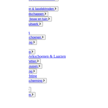
Ketting
Slijpschijven & laselektroden
Handgereedschappen
IJzerwaren bouw en tuin
Hang en sluitwerk
Disposables
Werkhandschoenen
Regenkleding
Klompen
Werkkleding
Wandel-/ Werkschoenen & Laarzen
Hoeden / Petten
Sokken / Kousen
Winterkleding
Winkelinrichting
Gelaatsbescherming
Pluimvee
Knaagdieren
Hond
Kat