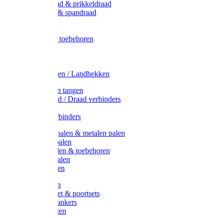
Metaal draad & prikkeldraad
Binddraad & spandraad
Gaas
Lint
Afrasternet toebehoren
Draad
Afrasternet
Koord
Weidehekken / Landhekken
Spanners en tangen
Lint / Koord / Draad verbinders
Haspels
Litzclip verbinders
Recycling palen & metalen palen
Kunststof palen
T-Post t-palen & toebehoren
Glasfiber palen
Houten palen
Poortgrepen
Doorgangset & poortsets
Poortgreepankers
Weidepoorten