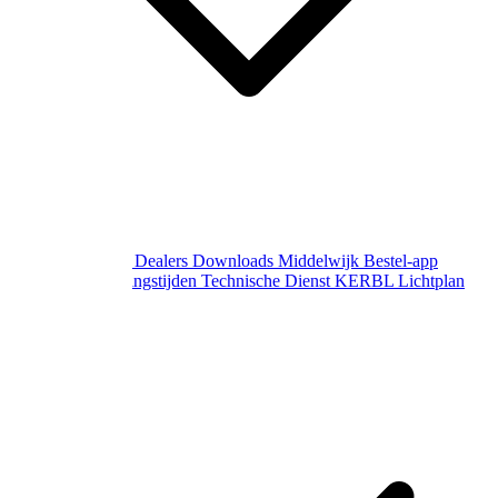
Over Middelwijk
Dealers
Downloads
Middelwijk Bestel-app
Gewijzigde openingstijden
Technische Dienst
KERBL Lichtplan
Aanvraag
Contact