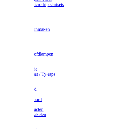
Gardena Microdrip startsets
Vet
Olie
Wecken & inmaken
Tricel
Americol
Zak- & Hoofdlampen
Lampjes
Tape en folie
Kabelbinders / Ty-raps
Bindtouw
Metselkoord
Touw
Elastisch koord
Afdekproducten
Heffen en takelen
Staalkabel