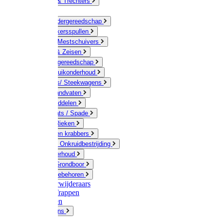
Jerrycans & Trechters
Harken
Hand-/ Kindergereedschap
Stratenmakersspullen
Sneeuw- / Mestschuivers
Baggeren & Zeisen
Elektrisch gereedschap
Boom / Struikonderhoud
Kruiwagens/ Steekwagens
Stelen / Handvaten
Tuinhulpmiddelen
Schop / Bats / Spade
Vorken & Rieken
Cultivator en krabbers
Schoffels / Onkruidbestrijding
Gazononderhoud
Hamers / Grondboor
Sledes / toebehoren
Onkruidverwijderaars
Ladders / Trappen
Werkbanken
Betonmolens