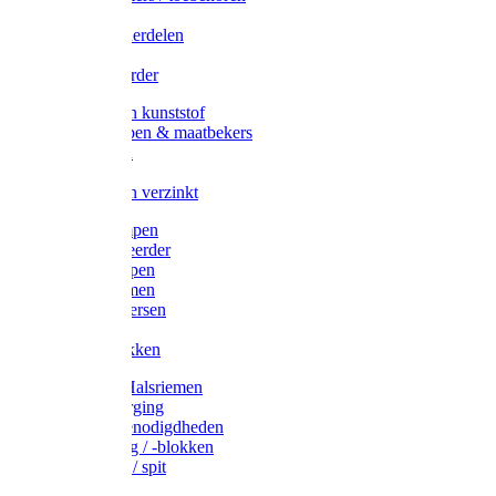
Veedrijvers
Koelift onderdelen
Antizuig
Uieronthaarder
Voerbakken kunststof
Voerscheppen & maatbekers
Hooiruiven
Hooinetten
Voerbakken verzinkt
Warmtelampen
Staartcoupeerder
Biggenkappen
Neuskrammen
Varken diversen
Zeugeband
Varkensbakken
Halsters / Halsriemen
Hoefverzorging
Lammer benodigdheden
Ramdektuig / -blokken
Vastzetpen / spit