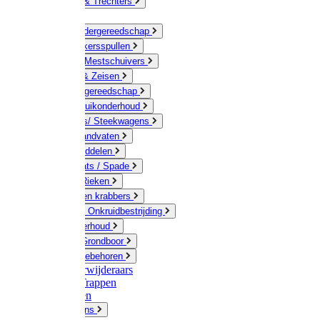
Jerrycans & Trechters
Harken
Hand-/ Kindergereedschap
Stratenmakersspullen
Sneeuw- / Mestschuivers
Baggeren & Zeisen
Elektrisch gereedschap
Boom / Struikonderhoud
Kruiwagens/ Steekwagens
Stelen / Handvaten
Tuinhulpmiddelen
Schop / Bats / Spade
Vorken & Rieken
Cultivator en krabbers
Schoffels / Onkruidbestrijding
Gazononderhoud
Hamers / Grondboor
Sledes / toebehoren
Onkruidverwijderaars
Ladders / Trappen
Werkbanken
Betonmolens