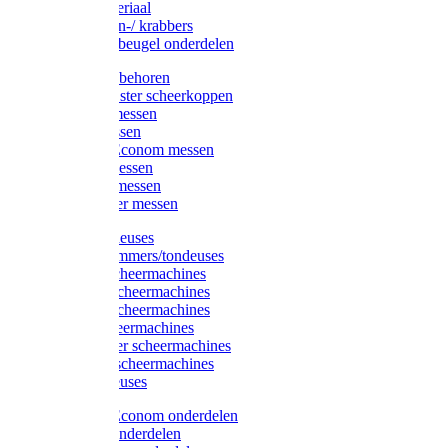
Injectiemateriaal
Hoefmessen-/ krabbers
Hoefbekapbeugel onderdelen
Messen toebehoren
Moser & Oster scheerkoppen
Hauptner messen
Liscop messen
Aesculap/Econom messen
Heiniger messen
Constanta messen
FarmClipper messen
Moser tondeuses
Overige trimmers/tondeuses
Heiniger scheermachines
Hauptner scheermachines
Aesculap scheermachines
Liscop scheermachines
FarmClipper scheermachines
Constanta scheermachines
Wahl tondeuses
Aesculap/Econom onderdelen
Hauptner onderdelen