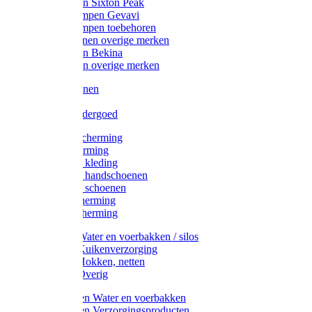
Werklaarzen Sixton Peak
Schoenklompen Gevavi
Schoenklompen toebehoren
Werkschoenen overige merken
Werklaarzen Bekina
Werklaarzen overige merken
Handschoenen
Mutsen
Thermo ondergoed
Gehoorbescherming
Oogbescherming
Disposable kleding
Disposable handschoenen
Disposable schoenen
Mondbescherming
Hoofdbescherming
Pluimvee Water en voerbakken / silos
Pluimvee Kuikenverzorging
Pluimvee Hokken, netten
Pluimvee Overig
Knaagdieren Water en voerbakken
Knaagdieren Verzorgingsproducten