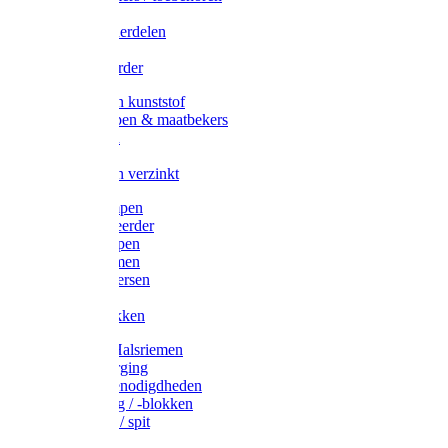
Veedrijvers
Koelift onderdelen
Antizuig
Uieronthaarder
Voerbakken kunststof
Voerscheppen & maatbekers
Hooiruiven
Hooinetten
Voerbakken verzinkt
Warmtelampen
Staartcoupeerder
Biggenkappen
Neuskrammen
Varken diversen
Zeugeband
Varkensbakken
Halsters / Halsriemen
Hoefverzorging
Lammer benodigdheden
Ramdektuig / -blokken
Vastzetpen / spit