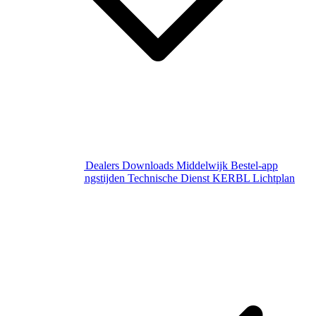
Over Middelwijk
Dealers
Downloads
Middelwijk Bestel-app
Gewijzigde openingstijden
Technische Dienst
KERBL Lichtplan
Aanvraag
Contact