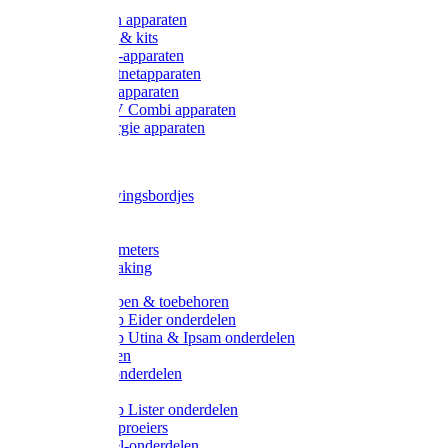
Onderdelen apparaten
Starter sets & kits
9V Batterij-apparaten
230V Lichtnetapparaten
12V Accu-apparaten
230V / 12V Combi apparaten
Zonne-energie apparaten
Tangen
Waarschuwingsbordjes
Afkuilen
Reiniging
Wegers en meters
Video bewaking
Weidepompen & toebehoren
Weidepomp Eider onderdelen
Weidepomp Utina & Ipsam onderdelen
Drinkbakken
Drinkbak onderdelen
Vlotters
Weidepomp Lister onderdelen
Nippels / Sproeiers
Drinknippel-onderdelen