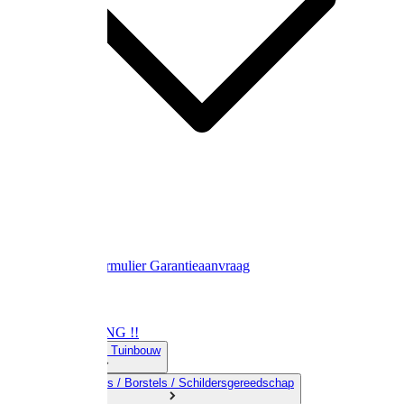
Contact
Retourformulier
Garantieaanvraag
OPRUIMING !!
01) Land-& Tuinbouw
02) Bezems / Borstels / Schildersgereedschap