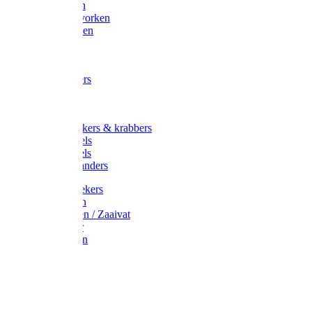
Maisvorken
Aardappelvorken
Vijgenvorken
Strohaak
Cultivators
Tuinkrabbers
Hakken
Schoffels
Onkruidstekers & krabbers
Hartschoffels
Ruitschoffels
Onkruidbranders
Graskantstekers
Verticuteren
Strooiwagen / Zaaivat
Grasmaaier
Grasscharen
Gazonrol
Trimmer
Grondboor
Tuinhamer