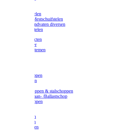
Bijlstelen
Vorkstelen
Gardena stelen
Sneeuw- /Mestschuifstelen
Stelen / Handvaten diversen
Telescoopstelen
Tuin producten
Fruitplukker
Ophangsystemen
Tuinafval
Manden
Spades
Betonschoppen
Schepbatsen
Batsen
Ballastschoppen & stalschoppen
Slijtsrip Graan- /Ballastschop
Graanschoppen
Spitvorken
Hooivorken
Mestvorken
Bietenvorken