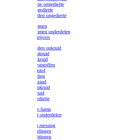
Protect Home ongedierte
Solabiol ongedierte
Protect Garden ongedierte
Mollenklemmen
Mollenklemmen onderdelen
Mollenverdrijvers
Protect Garden onkruid
Diversen onkruid
Solabiol onkruid
Solabiol meststoffen
Pokon meststof
Pokon voeding
Pokon graszaad
Roundup onkruid
Pokon onkruid
Pokon ongedierte
Vliegenkast-/lamp
Vliegenkast onderdelen
Zuigkorven messing
Geka koppelingen
Geka afdichtingen