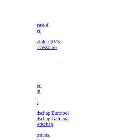
Speciekuip
Emmer kunststof
Schepemmer
Voerton
Emmer verzinkt / RVS
Regenton accessoires
Regenton
Jerrycans
Trechter
Polyharken
Gazonharken
Asfaltharken
Tuinharken
Hooiharken
Handgereedschap Eurotool
Handgereedschap Gardena
Kindergereedschap
Kniebescherming