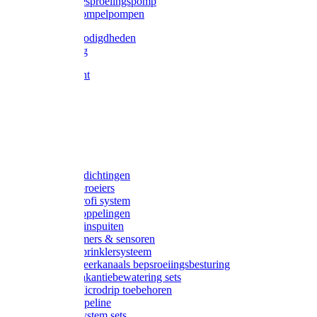
Gardena besproeiingspomp
Gardena dompelpompen
Tyleen benodigdheden
Tyleenslang
Lange bocht
Knie
T-stuk
Sok
Verloop
Nippels
Stop
Gardena afdichtingen
Gardena sproeiers
Gardena Profi system
Gardena koppelingen
Gardena tuinspuiten
Gardena timers & sensoren
Gardena Sprinklersysteem
Gardena meerkanaals bepsroeiingsbesturing
Gardena vakantiebewatering sets
Gardena Microdrip toebehoren
Gardena Pipeline
Gardena System sets