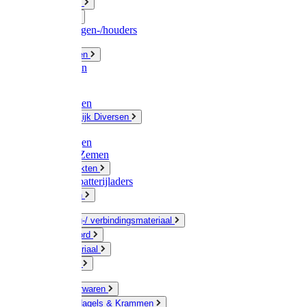
Fittingwerk
Gardena
Slangenwagen-/houders
Olie / Vetten
Chemicalien
Verven
Plasticzakken
Huishoudelijk Diversen
Matten
Zaksluitingen
Sponzen / Zemen
Zeepprodukten
Batterij & batterijladers
Zaklampen
Verpakking-/ verbindingsmateriaal
Touw / Koord
Afdekmateriaal
Staalkabel
Kleine ijzerwaren
Spijkers, Nagels & Krammen