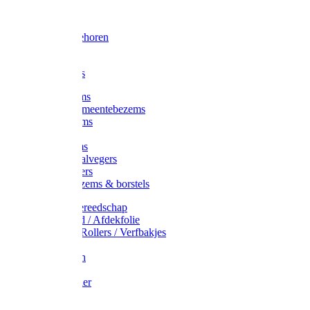
Voorhamer
Hamers
Slede toebehoren
Sledes
Composters
Straatbezems
Stads- / Gemeentebezems
Terrasbezems
Stalbezems
Gootbezems
Kamer-/Zaalvegers
Vloertrekkers
Onkruidbezems & borstels
Schildersgereedschap
Afplakband / Afdekfolie
Kwasten / Rollers / Verfbakjes
Mixers
Afdekfoliën
Messen
Schuurpapier
Luiwagens