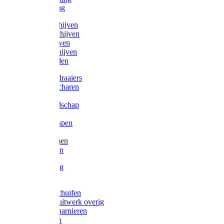
Victorketting
Afbraamschijven
Doorslijpschijven
Lamelschijven
Diamantschijven
Laselektroden
Schroevendraaiers
Tangen / Scharen
Zagen
Meetgereedschap
Beitels
Vijlen / Raspen
Sleutels
Lijmklemmen
Waterpassen
Bouwbeslag
Tuinbeslag
Grendels/schuifen
Hang en sluitwerk overig
Hengen/scharnieren
Scharnieren