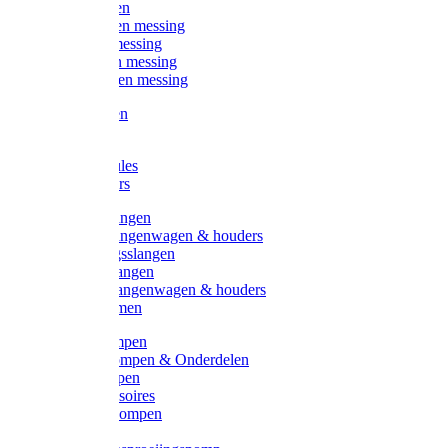
Kogelkranen
Koppelingen messing
Sproeiers messing
Tuinspuiten messing
Slangstukken messing
Handspuiten
Gieters
Kunststoftules
Regenmeters
Overige slangen
Overige slangenwagen & houders
Beregeningsslangen
Gardena slangen
Gardena slangenwagen & houders
Slangklemmen
Leader pompen
Zwengelpompen & Onderdelen
Ebara pompen
Pompaccessoires
Excellent pompen
Kinpumps