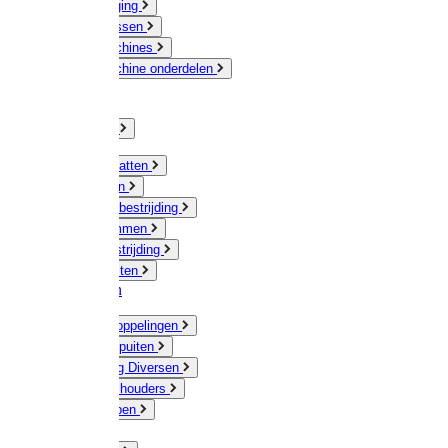
Veeverzorging
Scheermessen
Scheermachines
Scheermachine onderdelen
Huisdieren
Kippen
Verlichting
Muizen / Ratten
Drukspuiten
Ongediertebestrijding
Mollenklemmen
Onkruidbestrijding
Vliegenkasten
Meststoffen
Messing koppelingen
Gieters / Spuiten
Besproeiing Diversen
Slangen & houders
Waterpompen
Tyleen