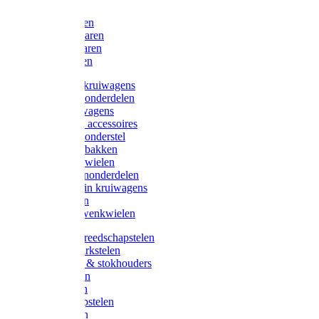
Bijlen
Snoeischaren
Heggenscharen
Takkenscharen
Snoeimessen
Landbouwkruiwagens
Kruiwagenonderdelen
Bouwkruiwagens
Kruiwagen accessoires
Kruiwagenonderstel
Kruiwagenbakken
Kruiwagenwielen
Steekwagenonderdelen
Huis en Tuin kruiwagens
Steekwagen
Bok- en Zwenkwielen
Overige gereedschapstelen
Bezem-/Harkstelen
Handvaten & stokhouders
Hamerstelen
Spadestelen
Graanschopstelen
Schopstelen