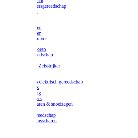
Afzetmateriaal
Stratenmakersgereedschap
Straathamer
Koevoeten
Mestschuiver
Mestschraper
Sneeuwschuiver
Zeis toebehoren
Baggergereedschap
Zeisen
Wetstenen / Zeisstrijker
Zeisboom
Accessoires elektrisch gereedschap
Grasmaaiers
Tuinreiniging
Robotmaaiers
Heggenscharen & snoeizagen
Trimmers
Klussen gereedschap
Gras & buxusscharen
Snoeizaag
Boomband