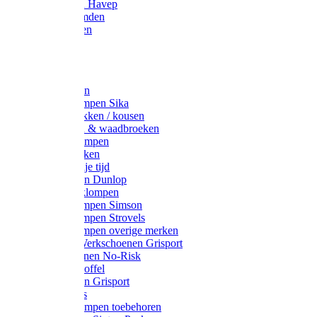
Werkjassen Havep
Thermohemden
Overhemden
Hoeden
Petten
Werksokken
Schoenklompen Sika
Thermo sokken / kousen
Lieslaarzen & waadbroeken
Houten klompen
Wandelsokken
Laarzen vrije tijd
Werklaarzen Dunlop
Kunststof klompen
Schoenklompen Simson
Schoenklompen Strovels
Schoenklompen overige merken
Wandel-/ Werkschoenen Grisport
Werkschoenen No-Risk
Klomppantoffel
Werklaarzen Grisport
Accessoires
Houten klompen toebehoren