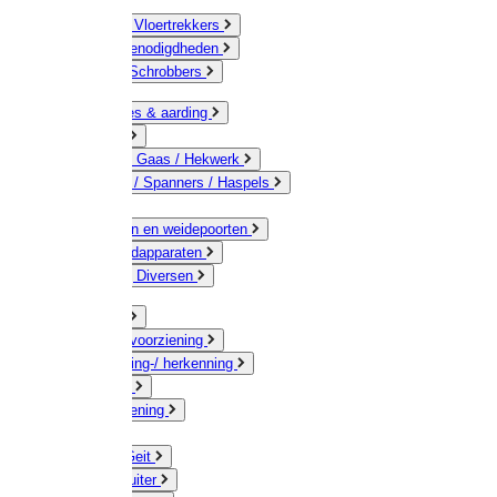
Bezems & Vloertrekkers
Schildersbenodigdheden
Borstels / Schrobbers
Accessoires & aarding
Isolatoren
Geleiders / Gaas / Hekwerk
Verbinders / Spanners / Haspels
Palen
Doorgangen en weidepoorten
Schrikdraadapparaten
Afrastering Diversen
Erf & Stal
Drinkwatervoorziening
Veemarkering-/ herkenning
Koe / Stier
Voervoorziening
Varken
Schaap / Geit
Paard & Ruiter