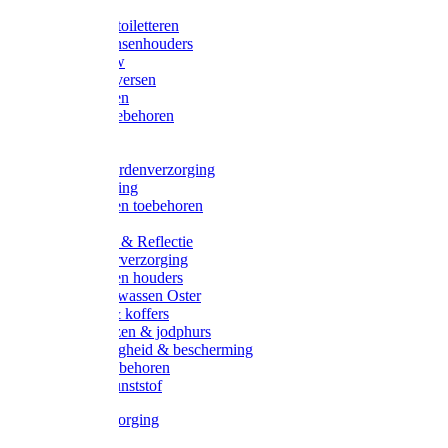
Halsters
Poetsen & toiletteren
Zadel-/Trensenhouders
Halstertouw
Halsters diversen
Hoofdstellen
Zadel & toebehoren
Longeren
Zwepen
Rapide paardenverzorging
Ruiter kleding
Hoofdstellen toebehoren
Dekens
Verlichting & Reflectie
Rapide leerverzorging
Likstenen en houders
Poetsen & wassen Oster
Poetssets & koffers
Ruiter laarzen & jodphurs
Ruiter veiligheid & bescherming
Ruiter - toebehoren
Voerbak kunststof
Klauwverzorging
Diversen