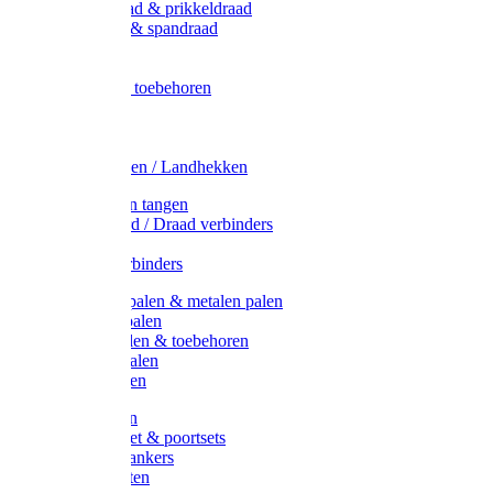
Metaal draad & prikkeldraad
Binddraad & spandraad
Gaas
Lint
Afrasternet toebehoren
Draad
Afrasternet
Koord
Weidehekken / Landhekken
Spanners en tangen
Lint / Koord / Draad verbinders
Haspels
Litzclip verbinders
Recycling palen & metalen palen
Kunststof palen
T-Post t-palen & toebehoren
Glasfiber palen
Houten palen
Poortgrepen
Doorgangset & poortsets
Poortgreepankers
Weidepoorten