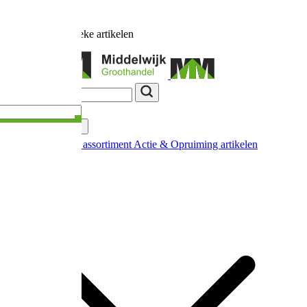
Ruim
17.000
unieke artikelen
Categorieën
Nieuw in ons assortiment
Actie & Opruiming artikelen
Extra