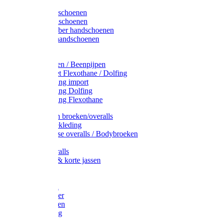
Latex handschoenen
Leren handschoenen
PVC / Rubber handschoenen
Katoenen handschoenen
Display
Plukmouwen / Beenpijpen
Reparatieset Flexothane / Dolfing
Regenkleding import
Regenkleding Dolfing
Regenkleding Flexothane
Toebehoren broeken/overalls
Signalisatiekleding
Amerikaanse overalls / Bodybroeken
Overalls
Kinderoveralls
Stofjassen & korte jassen
Werktruien
T-shirts
Werkjassen
Bodywarmer
Werkbroeken
Zaagkleding