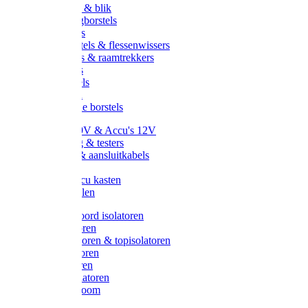
Handveger & blik
Voetenveegborstels
Handvegers
Afwasborstels & flessenwissers
Wasborstels & raamtrekkers
Tonborstels
Werkborstels
Ragebollen
Hygienische borstels
Batterijen 9V & Accu's 12V
Beveiliging & testers
Kabelsets & aansluitkabels
Aarding
Metalen accu kasten
Zonnepanelen
Draad & koord isolatoren
Ringisolatoren
Extra isolatoren & topisolatoren
Hoekisolatoren
Lintisolatoren
Afstandisolatoren
Isolatorenboom