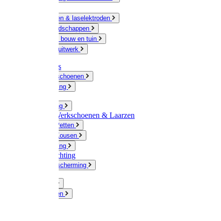
Ketting
Slijpschijven & laselektroden
Handgereedschappen
IJzerwaren bouw en tuin
Hang en sluitwerk
Disposables
Werkhandschoenen
Regenkleding
Klompen
Werkkleding
Wandel-/ Werkschoenen & Laarzen
Hoeden / Petten
Sokken / Kousen
Winterkleding
Winkelinrichting
Gelaatsbescherming
Pluimvee
Knaagdieren
Hond
Kat