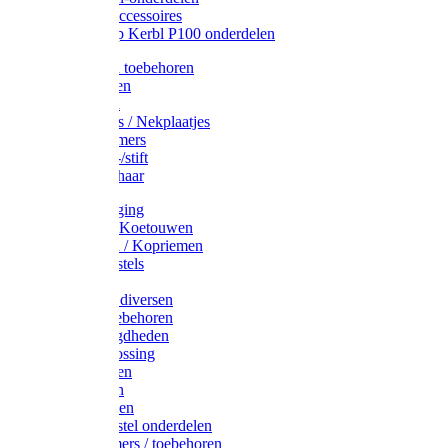
Drinkbak accessoires
Weidepomp Kerbl P100 onderdelen
Oormerken toebehoren
Enkelbanden
Oormerken
Halsplaatjes / Nekplaatjes
Kokernummers
Merkspray-/stift
Veemerkschaar
Uierverzorging
Halsters & Koetouwen
Halsriemen / Kopriemen
Koerugborstels
Koeliften
Koe / Stier diversen
Melkers toebehoren
Stalbenodigdheden
Kalververlossing
Stierenringen
Onthoornen
Kalverflessen
Koerugborstel onderdelen
Kalveremmers / toebehoren