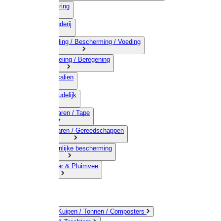
03) Afrastering
04) Veehouderij
05) Bestrijding / Bescherming / Voeding
06) Besproeiing / Beregening
07) Chemicalien
08) Huishoudelijk
09) Touwwaren / Tape
10) IJzerwaren / Gereedschappen
11) Persoonlijke bescherming
12) Kleindier & Pluimvee
Emmers / Kuipen / Tonnen / Composters