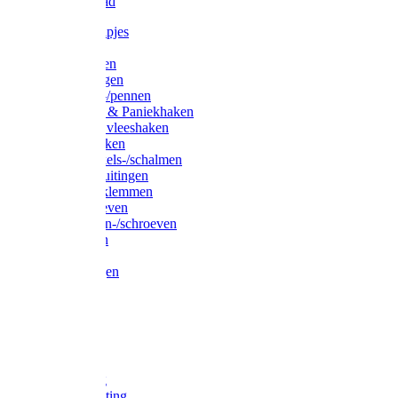
Waslijndraad
Simplexknipjes
Wervels
Sleutelringen
Gelaste ringen
Borgveren-/pennen
Musketons & Paniekhaken
S-haken & vleeshaken
Karabijnhaken
Noodschakels-/schalmen
Harp-/D-sluitingen
Staaldraadklemmen
Spanschroeven
Ringmoeren-/schroeven
Puntkousen
U-beugels
Aanlegringen
Lasthaken
Nagels
Krammen
Spijkers
Voetketting
Scheepsketting