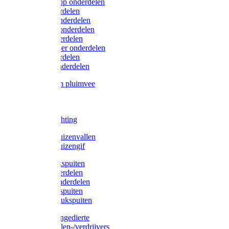
Lister/Liscop onderdelen
Eider onderdelen
Heiniger onderdelen
Constanta onderdelen
Moser onderdelen
Farm Clipper onderdelen
Oster onderdelen
TailWell onderdelen
Voerbakken pluimvee
Katten
Honden
LED verlichting
Ratten / Muizenvallen
Ratten / Muizengif
Gloria drukspuiten
Gloria onderdelen
Gardena onderdelen
Dario drukspuiten
Gardena drukspuiten
Diversen ongedierte
Insectenvallen-/verdrijvers