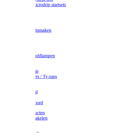
Gardena Microdrip startsets
Vet
Olie
Wecken & inmaken
Tricel
Americol
Zak- & Hoofdlampen
Lampjes
Tape en folie
Kabelbinders / Ty-raps
Bindtouw
Metselkoord
Touw
Elastisch koord
Afdekproducten
Heffen en takelen
Staalkabel