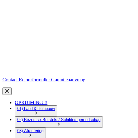
Contact
Retourformulier
Garantieaanvraag
OPRUIMING !!
01) Land-& Tuinbouw
02) Bezems / Borstels / Schildersgereedschap
03) Afrastering