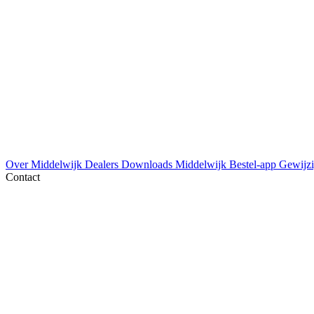
Over Middelwijk
Dealers
Downloads
Middelwijk Bestel-app
Gewijzi
Contact