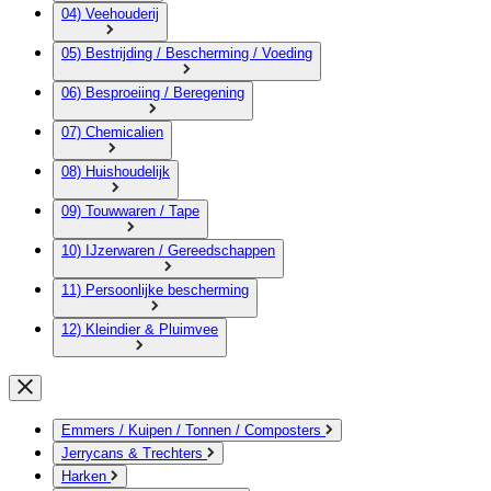
04) Veehouderij
05) Bestrijding / Bescherming / Voeding
06) Besproeiing / Beregening
07) Chemicalien
08) Huishoudelijk
09) Touwwaren / Tape
10) IJzerwaren / Gereedschappen
11) Persoonlijke bescherming
12) Kleindier & Pluimvee
Emmers / Kuipen / Tonnen / Composters
Jerrycans & Trechters
Harken