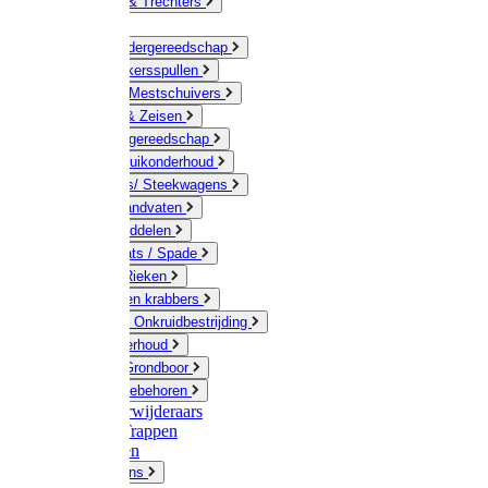
Jerrycans & Trechters
Harken
Hand-/ Kindergereedschap
Stratenmakersspullen
Sneeuw- / Mestschuivers
Baggeren & Zeisen
Elektrisch gereedschap
Boom / Struikonderhoud
Kruiwagens/ Steekwagens
Stelen / Handvaten
Tuinhulpmiddelen
Schop / Bats / Spade
Vorken & Rieken
Cultivator en krabbers
Schoffels / Onkruidbestrijding
Gazononderhoud
Hamers / Grondboor
Sledes / toebehoren
Onkruidverwijderaars
Ladders / Trappen
Werkbanken
Betonmolens