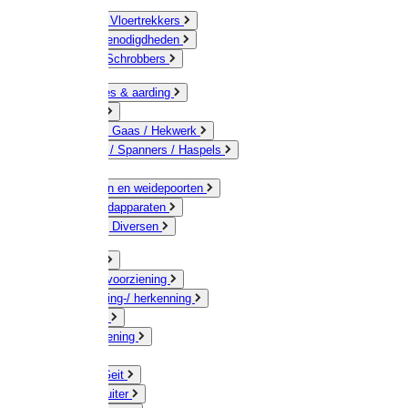
Bezems & Vloertrekkers
Schildersbenodigdheden
Borstels / Schrobbers
Accessoires & aarding
Isolatoren
Geleiders / Gaas / Hekwerk
Verbinders / Spanners / Haspels
Palen
Doorgangen en weidepoorten
Schrikdraadapparaten
Afrastering Diversen
Erf & Stal
Drinkwatervoorziening
Veemarkering-/ herkenning
Koe / Stier
Voervoorziening
Varken
Schaap / Geit
Paard & Ruiter