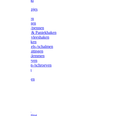
Waslijndraad
Simplexknipjes
Wervels
Sleutelringen
Gelaste ringen
Borgveren-/pennen
Musketons & Paniekhaken
S-haken & vleeshaken
Karabijnhaken
Noodschakels-/schalmen
Harp-/D-sluitingen
Staaldraadklemmen
Spanschroeven
Ringmoeren-/schroeven
Puntkousen
U-beugels
Aanlegringen
Lasthaken
Nagels
Krammen
Spijkers
Voetketting
Scheepsketting