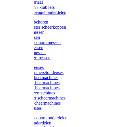
Injectiemateriaal
Hoefmessen-/ krabbers
Hoefbekapbeugel onderdelen
Messen toebehoren
Moser & Oster scheerkoppen
Hauptner messen
Liscop messen
Aesculap/Econom messen
Heiniger messen
Constanta messen
FarmClipper messen
Moser tondeuses
Overige trimmers/tondeuses
Heiniger scheermachines
Hauptner scheermachines
Aesculap scheermachines
Liscop scheermachines
FarmClipper scheermachines
Constanta scheermachines
Wahl tondeuses
Aesculap/Econom onderdelen
Hauptner onderdelen