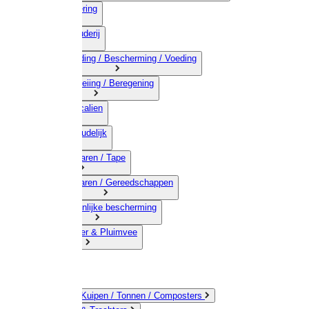
03) Afrastering
04) Veehouderij
05) Bestrijding / Bescherming / Voeding
06) Besproeiing / Beregening
07) Chemicalien
08) Huishoudelijk
09) Touwwaren / Tape
10) IJzerwaren / Gereedschappen
11) Persoonlijke bescherming
12) Kleindier & Pluimvee
Emmers / Kuipen / Tonnen / Composters