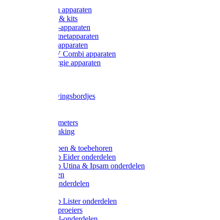
Onderdelen apparaten
Starter sets & kits
9V Batterij-apparaten
230V Lichtnetapparaten
12V Accu-apparaten
230V / 12V Combi apparaten
Zonne-energie apparaten
Tangen
Waarschuwingsbordjes
Afkuilen
Reiniging
Wegers en meters
Video bewaking
Weidepompen & toebehoren
Weidepomp Eider onderdelen
Weidepomp Utina & Ipsam onderdelen
Drinkbakken
Drinkbak onderdelen
Vlotters
Weidepomp Lister onderdelen
Nippels / Sproeiers
Drinknippel-onderdelen