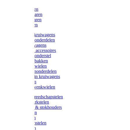
Bijlen
Snoeischaren
Heggenscharen
Takkenscharen
Snoeimessen
Landbouwkruiwagens
Kruiwagenonderdelen
Bouwkruiwagens
Kruiwagen accessoires
Kruiwagenonderstel
Kruiwagenbakken
Kruiwagenwielen
Steekwagenonderdelen
Huis en Tuin kruiwagens
Steekwagen
Bok- en Zwenkwielen
Overige gereedschapstelen
Bezem-/Harkstelen
Handvaten & stokhouders
Hamerstelen
Spadestelen
Graanschopstelen
Schopstelen