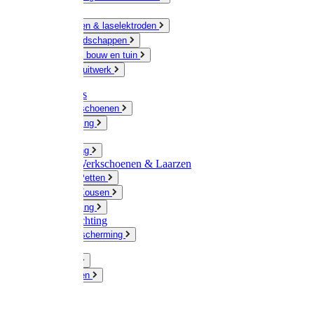
Ketting
Slijpschijven & laselektroden
Handgereedschappen
IJzerwaren bouw en tuin
Hang en sluitwerk
Disposables
Werkhandschoenen
Regenkleding
Klompen
Werkkleding
Wandel-/ Werkschoenen & Laarzen
Hoeden / Petten
Sokken / Kousen
Winterkleding
Winkelinrichting
Gelaatsbescherming
Pluimvee
Knaagdieren
Hond
Kat