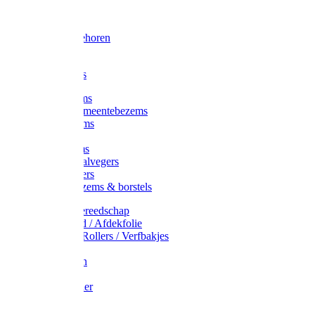
Voorhamer
Hamers
Slede toebehoren
Sledes
Composters
Straatbezems
Stads- / Gemeentebezems
Terrasbezems
Stalbezems
Gootbezems
Kamer-/Zaalvegers
Vloertrekkers
Onkruidbezems & borstels
Schildersgereedschap
Afplakband / Afdekfolie
Kwasten / Rollers / Verfbakjes
Mixers
Afdekfoliën
Messen
Schuurpapier
Luiwagens