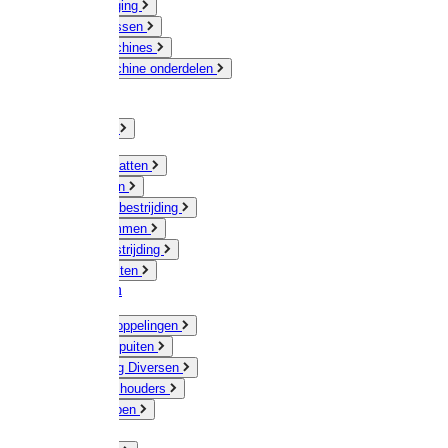
Veeverzorging
Scheermessen
Scheermachines
Scheermachine onderdelen
Huisdieren
Kippen
Verlichting
Muizen / Ratten
Drukspuiten
Ongediertebestrijding
Mollenklemmen
Onkruidbestrijding
Vliegenkasten
Meststoffen
Messing koppelingen
Gieters / Spuiten
Besproeiing Diversen
Slangen & houders
Waterpompen
Tyleen