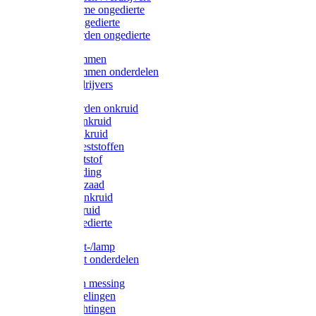
Protect Home ongedierte
Solabiol ongedierte
Protect Garden ongedierte
Mollenklemmen
Mollenklemmen onderdelen
Mollenverdrijvers
Protect Garden onkruid
Diversen onkruid
Solabiol onkruid
Solabiol meststoffen
Pokon meststof
Pokon voeding
Pokon graszaad
Roundup onkruid
Pokon onkruid
Pokon ongedierte
Vliegenkast-/lamp
Vliegenkast onderdelen
Zuigkorven messing
Geka koppelingen
Geka afdichtingen