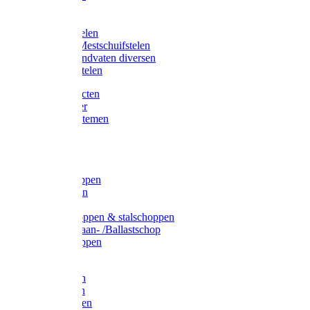
Bijlstelen
Vorkstelen
Gardena stelen
Sneeuw- /Mestschuifstelen
Stelen / Handvaten diversen
Telescoopstelen
Tuin producten
Fruitplukker
Ophangsystemen
Tuinafval
Manden
Spades
Betonschoppen
Schepbatsen
Batsen
Ballastschoppen & stalschoppen
Slijtsrip Graan- /Ballastschop
Graanschoppen
Spitvorken
Hooivorken
Mestvorken
Bietenvorken