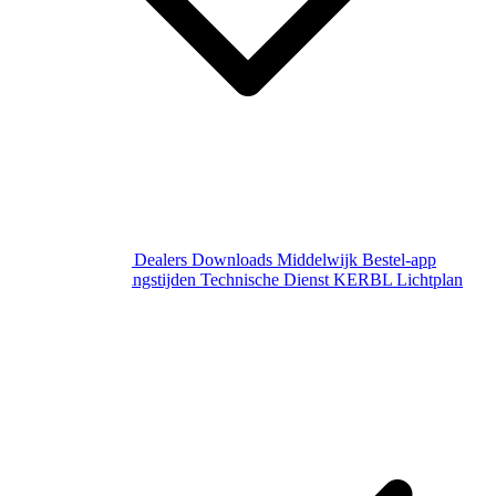
Over Middelwijk
Dealers
Downloads
Middelwijk Bestel-app
Gewijzigde openingstijden
Technische Dienst
KERBL Lichtplan
Aanvraag
Contact