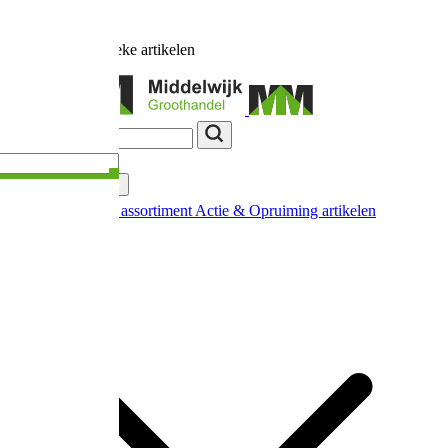
Ruim
17.000
unieke artikelen
Categorieën
Nieuw in ons assortiment
Actie & Opruiming artikelen
Extra