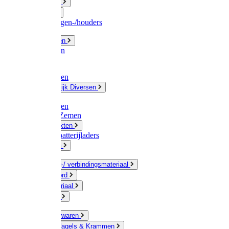
Fittingwerk
Gardena
Slangenwagen-/houders
Olie / Vetten
Chemicalien
Verven
Plasticzakken
Huishoudelijk Diversen
Matten
Zaksluitingen
Sponzen / Zemen
Zeepprodukten
Batterij & batterijladers
Zaklampen
Verpakking-/ verbindingsmateriaal
Touw / Koord
Afdekmateriaal
Staalkabel
Kleine ijzerwaren
Spijkers, Nagels & Krammen