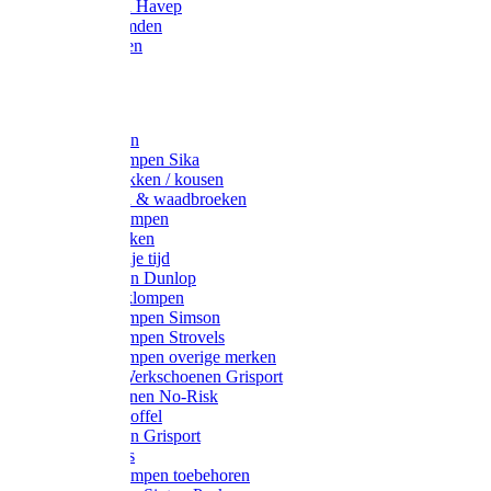
Werkjassen Havep
Thermohemden
Overhemden
Hoeden
Petten
Werksokken
Schoenklompen Sika
Thermo sokken / kousen
Lieslaarzen & waadbroeken
Houten klompen
Wandelsokken
Laarzen vrije tijd
Werklaarzen Dunlop
Kunststof klompen
Schoenklompen Simson
Schoenklompen Strovels
Schoenklompen overige merken
Wandel-/ Werkschoenen Grisport
Werkschoenen No-Risk
Klomppantoffel
Werklaarzen Grisport
Accessoires
Houten klompen toebehoren