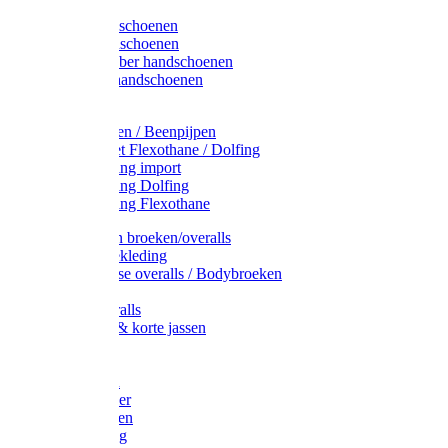
Latex handschoenen
Leren handschoenen
PVC / Rubber handschoenen
Katoenen handschoenen
Display
Plukmouwen / Beenpijpen
Reparatieset Flexothane / Dolfing
Regenkleding import
Regenkleding Dolfing
Regenkleding Flexothane
Toebehoren broeken/overalls
Signalisatiekleding
Amerikaanse overalls / Bodybroeken
Overalls
Kinderoveralls
Stofjassen & korte jassen
Werktruien
T-shirts
Werkjassen
Bodywarmer
Werkbroeken
Zaagkleding