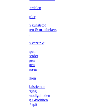
Veedrijvers
Koelift onderdelen
Antizuig
Uieronthaarder
Voerbakken kunststof
Voerscheppen & maatbekers
Hooiruiven
Hooinetten
Voerbakken verzinkt
Warmtelampen
Staartcoupeerder
Biggenkappen
Neuskrammen
Varken diversen
Zeugeband
Varkensbakken
Halsters / Halsriemen
Hoefverzorging
Lammer benodigdheden
Ramdektuig / -blokken
Vastzetpen / spit