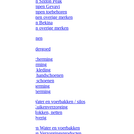
Werklaarzen Sixton Peak
Schoenklompen Gevavi
Schoenklompen toebehoren
Werkschoenen overige merken
Werklaarzen Bekina
Werklaarzen overige merken
Handschoenen
Mutsen
Thermo ondergoed
Gehoorbescherming
Oogbescherming
Disposable kleding
Disposable handschoenen
Disposable schoenen
Mondbescherming
Hoofdbescherming
Pluimvee Water en voerbakken / silos
Pluimvee Kuikenverzorging
Pluimvee Hokken, netten
Pluimvee Overig
Knaagdieren Water en voerbakken
Knaagdieren Verzorgingsproducten