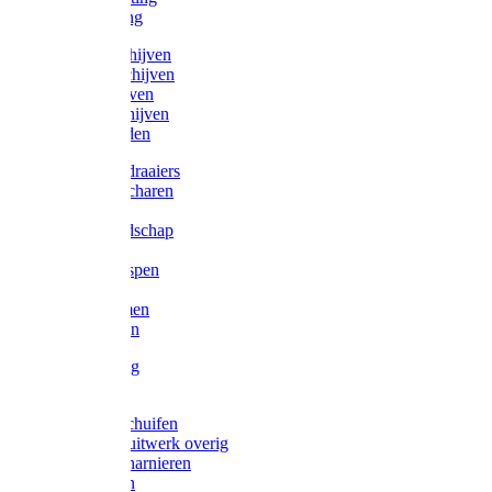
Victorketting
Afbraamschijven
Doorslijpschijven
Lamelschijven
Diamantschijven
Laselektroden
Schroevendraaiers
Tangen / Scharen
Zagen
Meetgereedschap
Beitels
Vijlen / Raspen
Sleutels
Lijmklemmen
Waterpassen
Bouwbeslag
Tuinbeslag
Grendels/schuifen
Hang en sluitwerk overig
Hengen/scharnieren
Scharnieren