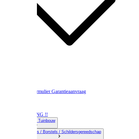
Contact
Retourformulier
Garantieaanvraag
OPRUIMING !!
01) Land-& Tuinbouw
02) Bezems / Borstels / Schildersgereedschap