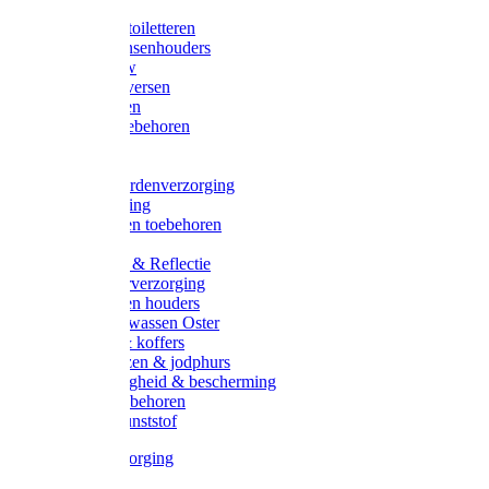
Halsters
Poetsen & toiletteren
Zadel-/Trensenhouders
Halstertouw
Halsters diversen
Hoofdstellen
Zadel & toebehoren
Longeren
Zwepen
Rapide paardenverzorging
Ruiter kleding
Hoofdstellen toebehoren
Dekens
Verlichting & Reflectie
Rapide leerverzorging
Likstenen en houders
Poetsen & wassen Oster
Poetssets & koffers
Ruiter laarzen & jodphurs
Ruiter veiligheid & bescherming
Ruiter - toebehoren
Voerbak kunststof
Klauwverzorging
Diversen