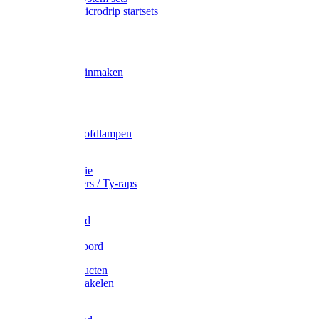
Gardena Microdrip startsets
Vet
Olie
Wecken & inmaken
Tricel
Americol
Zak- & Hoofdlampen
Lampjes
Tape en folie
Kabelbinders / Ty-raps
Bindtouw
Metselkoord
Touw
Elastisch koord
Afdekproducten
Heffen en takelen
Staalkabel