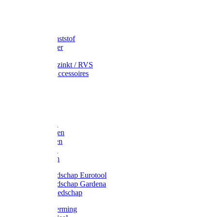
Speciekuip
Emmer kunststof
Schepemmer
Voerton
Emmer verzinkt / RVS
Regenton accessoires
Regenton
Jerrycans
Trechter
Polyharken
Gazonharken
Asfaltharken
Tuinharken
Hooiharken
Handgereedschap Eurotool
Handgereedschap Gardena
Kindergereedschap
Kniebescherming