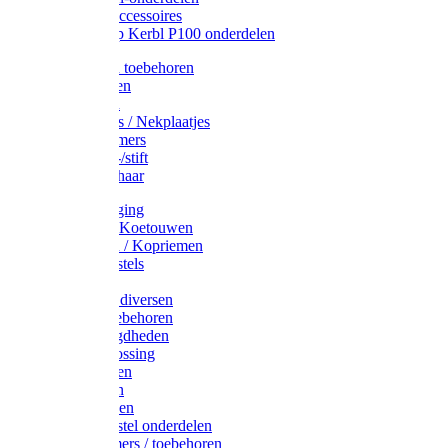
Drinkbak accessoires
Weidepomp Kerbl P100 onderdelen
Oormerken toebehoren
Enkelbanden
Oormerken
Halsplaatjes / Nekplaatjes
Kokernummers
Merkspray-/stift
Veemerkschaar
Uierverzorging
Halsters & Koetouwen
Halsriemen / Kopriemen
Koerugborstels
Koeliften
Koe / Stier diversen
Melkers toebehoren
Stalbenodigdheden
Kalververlossing
Stierenringen
Onthoornen
Kalverflessen
Koerugborstel onderdelen
Kalveremmers / toebehoren