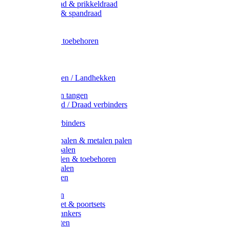
Metaal draad & prikkeldraad
Binddraad & spandraad
Gaas
Lint
Afrasternet toebehoren
Draad
Afrasternet
Koord
Weidehekken / Landhekken
Spanners en tangen
Lint / Koord / Draad verbinders
Haspels
Litzclip verbinders
Recycling palen & metalen palen
Kunststof palen
T-Post t-palen & toebehoren
Glasfiber palen
Houten palen
Poortgrepen
Doorgangset & poortsets
Poortgreepankers
Weidepoorten