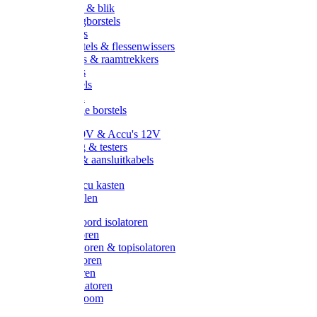
Handveger & blik
Voetenveegborstels
Handvegers
Afwasborstels & flessenwissers
Wasborstels & raamtrekkers
Tonborstels
Werkborstels
Ragebollen
Hygienische borstels
Batterijen 9V & Accu's 12V
Beveiliging & testers
Kabelsets & aansluitkabels
Aarding
Metalen accu kasten
Zonnepanelen
Draad & koord isolatoren
Ringisolatoren
Extra isolatoren & topisolatoren
Hoekisolatoren
Lintisolatoren
Afstandisolatoren
Isolatorenboom