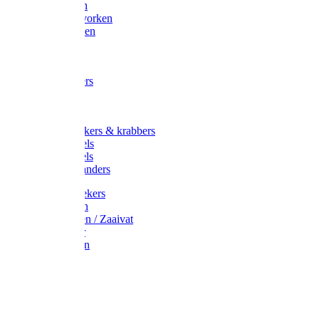
Maisvorken
Aardappelvorken
Vijgenvorken
Strohaak
Cultivators
Tuinkrabbers
Hakken
Schoffels
Onkruidstekers & krabbers
Hartschoffels
Ruitschoffels
Onkruidbranders
Graskantstekers
Verticuteren
Strooiwagen / Zaaivat
Grasmaaier
Grasscharen
Gazonrol
Trimmer
Grondboor
Tuinhamer