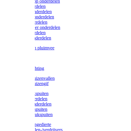
Lister/Liscop onderdelen
Eider onderdelen
Heiniger onderdelen
Constanta onderdelen
Moser onderdelen
Farm Clipper onderdelen
Oster onderdelen
TailWell onderdelen
Voerbakken pluimvee
Katten
Honden
LED verlichting
Ratten / Muizenvallen
Ratten / Muizengif
Gloria drukspuiten
Gloria onderdelen
Gardena onderdelen
Dario drukspuiten
Gardena drukspuiten
Diversen ongedierte
Insectenvallen-/verdrijvers