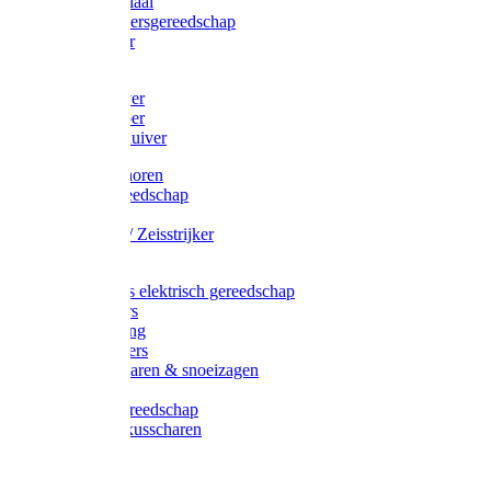
Afzetmateriaal
Stratenmakersgereedschap
Straathamer
Koevoeten
Mestschuiver
Mestschraper
Sneeuwschuiver
Zeis toebehoren
Baggergereedschap
Zeisen
Wetstenen / Zeisstrijker
Zeisboom
Accessoires elektrisch gereedschap
Grasmaaiers
Tuinreiniging
Robotmaaiers
Heggenscharen & snoeizagen
Trimmers
Klussen gereedschap
Gras & buxusscharen
Snoeizaag
Boomband