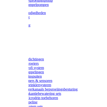
Gardena besproeiingspomp
Gardena dompelpompen
Tyleen benodigdheden
Tyleenslang
Lange bocht
Knie
T-stuk
Sok
Verloop
Nippels
Stop
Gardena afdichtingen
Gardena sproeiers
Gardena Profi system
Gardena koppelingen
Gardena tuinspuiten
Gardena timers & sensoren
Gardena Sprinklersysteem
Gardena meerkanaals bepsroeiingsbesturing
Gardena vakantiebewatering sets
Gardena Microdrip toebehoren
Gardena Pipeline
Gardena System sets