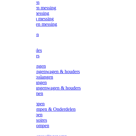
Kogelkranen
Koppelingen messing
Sproeiers messing
Tuinspuiten messing
Slangstukken messing
Handspuiten
Gieters
Kunststoftules
Regenmeters
Overige slangen
Overige slangenwagen & houders
Beregeningsslangen
Gardena slangen
Gardena slangenwagen & houders
Slangklemmen
Leader pompen
Zwengelpompen & Onderdelen
Ebara pompen
Pompaccessoires
Excellent pompen
Kinpumps