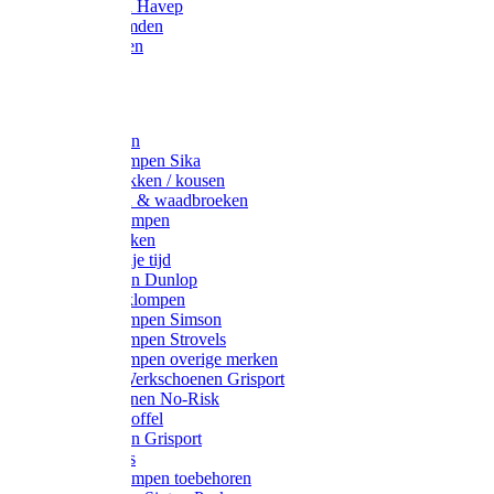
Werkjassen Havep
Thermohemden
Overhemden
Hoeden
Petten
Werksokken
Schoenklompen Sika
Thermo sokken / kousen
Lieslaarzen & waadbroeken
Houten klompen
Wandelsokken
Laarzen vrije tijd
Werklaarzen Dunlop
Kunststof klompen
Schoenklompen Simson
Schoenklompen Strovels
Schoenklompen overige merken
Wandel-/ Werkschoenen Grisport
Werkschoenen No-Risk
Klomppantoffel
Werklaarzen Grisport
Accessoires
Houten klompen toebehoren