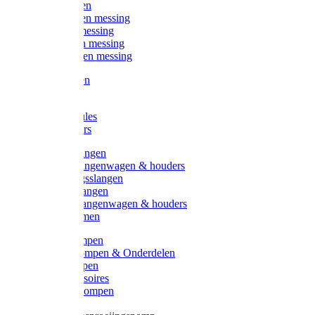
Kogelkranen
Koppelingen messing
Sproeiers messing
Tuinspuiten messing
Slangstukken messing
Handspuiten
Gieters
Kunststoftules
Regenmeters
Overige slangen
Overige slangenwagen & houders
Beregeningsslangen
Gardena slangen
Gardena slangenwagen & houders
Slangklemmen
Leader pompen
Zwengelpompen & Onderdelen
Ebara pompen
Pompaccessoires
Excellent pompen
Kinpumps