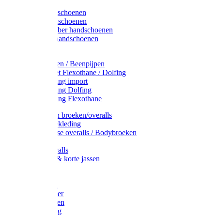
Latex handschoenen
Leren handschoenen
PVC / Rubber handschoenen
Katoenen handschoenen
Display
Plukmouwen / Beenpijpen
Reparatieset Flexothane / Dolfing
Regenkleding import
Regenkleding Dolfing
Regenkleding Flexothane
Toebehoren broeken/overalls
Signalisatiekleding
Amerikaanse overalls / Bodybroeken
Overalls
Kinderoveralls
Stofjassen & korte jassen
Werktruien
T-shirts
Werkjassen
Bodywarmer
Werkbroeken
Zaagkleding