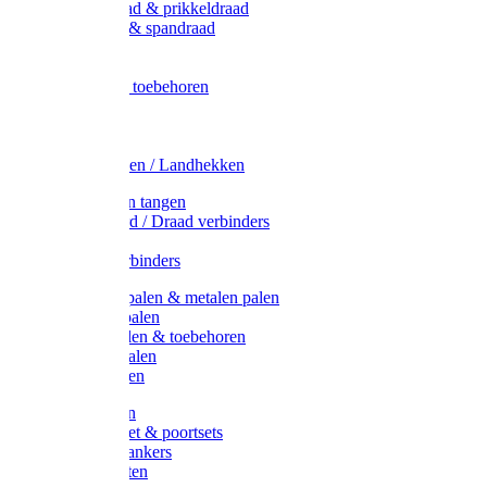
Metaal draad & prikkeldraad
Binddraad & spandraad
Gaas
Lint
Afrasternet toebehoren
Draad
Afrasternet
Koord
Weidehekken / Landhekken
Spanners en tangen
Lint / Koord / Draad verbinders
Haspels
Litzclip verbinders
Recycling palen & metalen palen
Kunststof palen
T-Post t-palen & toebehoren
Glasfiber palen
Houten palen
Poortgrepen
Doorgangset & poortsets
Poortgreepankers
Weidepoorten