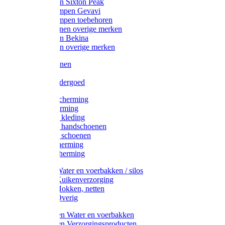
Werklaarzen Sixton Peak
Schoenklompen Gevavi
Schoenklompen toebehoren
Werkschoenen overige merken
Werklaarzen Bekina
Werklaarzen overige merken
Handschoenen
Mutsen
Thermo ondergoed
Gehoorbescherming
Oogbescherming
Disposable kleding
Disposable handschoenen
Disposable schoenen
Mondbescherming
Hoofdbescherming
Pluimvee Water en voerbakken / silos
Pluimvee Kuikenverzorging
Pluimvee Hokken, netten
Pluimvee Overig
Knaagdieren Water en voerbakken
Knaagdieren Verzorgingsproducten