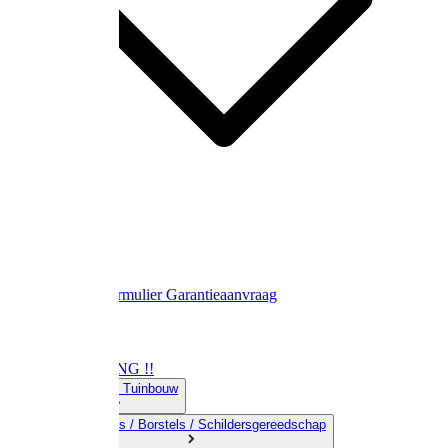
Contact
Retourformulier
Garantieaanvraag
OPRUIMING !!
01) Land-& Tuinbouw
02) Bezems / Borstels / Schildersgereedschap