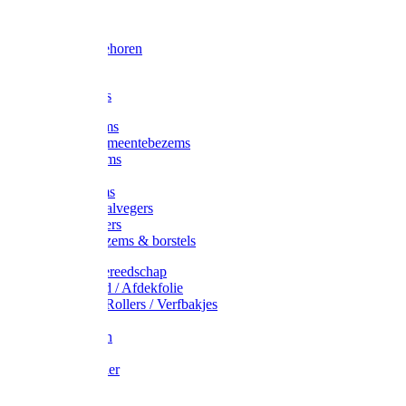
Voorhamer
Hamers
Slede toebehoren
Sledes
Composters
Straatbezems
Stads- / Gemeentebezems
Terrasbezems
Stalbezems
Gootbezems
Kamer-/Zaalvegers
Vloertrekkers
Onkruidbezems & borstels
Schildersgereedschap
Afplakband / Afdekfolie
Kwasten / Rollers / Verfbakjes
Mixers
Afdekfoliën
Messen
Schuurpapier
Luiwagens