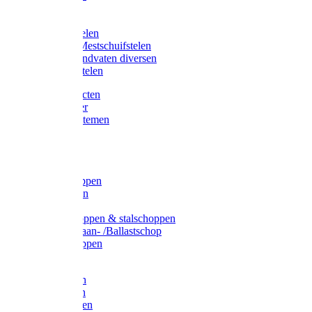
Bijlstelen
Vorkstelen
Gardena stelen
Sneeuw- /Mestschuifstelen
Stelen / Handvaten diversen
Telescoopstelen
Tuin producten
Fruitplukker
Ophangsystemen
Tuinafval
Manden
Spades
Betonschoppen
Schepbatsen
Batsen
Ballastschoppen & stalschoppen
Slijtsrip Graan- /Ballastschop
Graanschoppen
Spitvorken
Hooivorken
Mestvorken
Bietenvorken