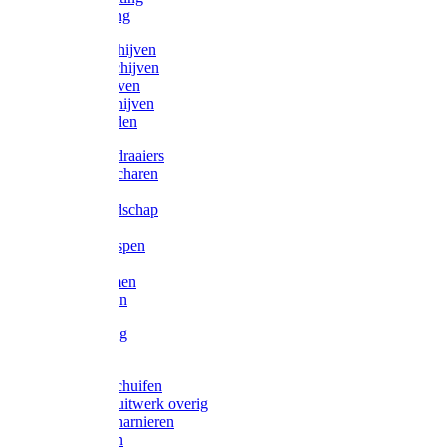
Victorketting
Afbraamschijven
Doorslijpschijven
Lamelschijven
Diamantschijven
Laselektroden
Schroevendraaiers
Tangen / Scharen
Zagen
Meetgereedschap
Beitels
Vijlen / Raspen
Sleutels
Lijmklemmen
Waterpassen
Bouwbeslag
Tuinbeslag
Grendels/schuifen
Hang en sluitwerk overig
Hengen/scharnieren
Scharnieren