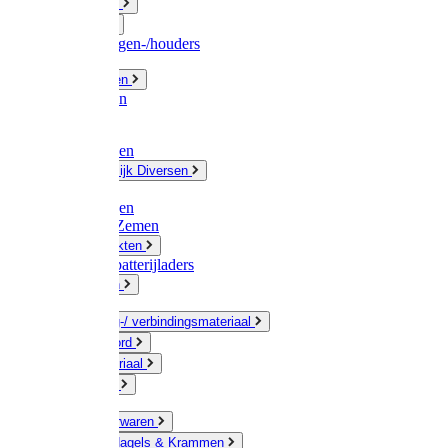
Fittingwerk
Gardena
Slangenwagen-/houders
Olie / Vetten
Chemicalien
Verven
Plasticzakken
Huishoudelijk Diversen
Matten
Zaksluitingen
Sponzen / Zemen
Zeepprodukten
Batterij & batterijladers
Zaklampen
Verpakking-/ verbindingsmateriaal
Touw / Koord
Afdekmateriaal
Staalkabel
Kleine ijzerwaren
Spijkers, Nagels & Krammen