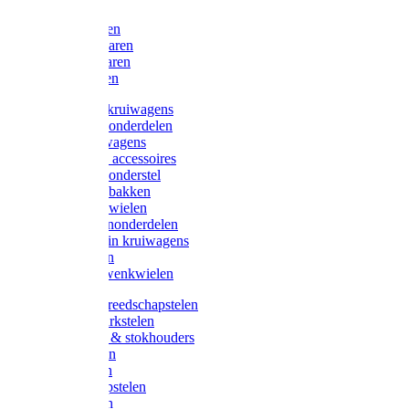
Bijlen
Snoeischaren
Heggenscharen
Takkenscharen
Snoeimessen
Landbouwkruiwagens
Kruiwagenonderdelen
Bouwkruiwagens
Kruiwagen accessoires
Kruiwagenonderstel
Kruiwagenbakken
Kruiwagenwielen
Steekwagenonderdelen
Huis en Tuin kruiwagens
Steekwagen
Bok- en Zwenkwielen
Overige gereedschapstelen
Bezem-/Harkstelen
Handvaten & stokhouders
Hamerstelen
Spadestelen
Graanschopstelen
Schopstelen