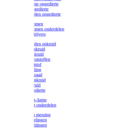
Protect Home ongedierte
Solabiol ongedierte
Protect Garden ongedierte
Mollenklemmen
Mollenklemmen onderdelen
Mollenverdrijvers
Protect Garden onkruid
Diversen onkruid
Solabiol onkruid
Solabiol meststoffen
Pokon meststof
Pokon voeding
Pokon graszaad
Roundup onkruid
Pokon onkruid
Pokon ongedierte
Vliegenkast-/lamp
Vliegenkast onderdelen
Zuigkorven messing
Geka koppelingen
Geka afdichtingen