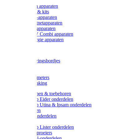
Onderdelen apparaten
Starter sets & kits
9V Batterij-apparaten
230V Lichtnetapparaten
12V Accu-apparaten
230V / 12V Combi apparaten
Zonne-energie apparaten
Tangen
Waarschuwingsbordjes
Afkuilen
Reiniging
Wegers en meters
Video bewaking
Weidepompen & toebehoren
Weidepomp Eider onderdelen
Weidepomp Utina & Ipsam onderdelen
Drinkbakken
Drinkbak onderdelen
Vlotters
Weidepomp Lister onderdelen
Nippels / Sproeiers
Drinknippel-onderdelen