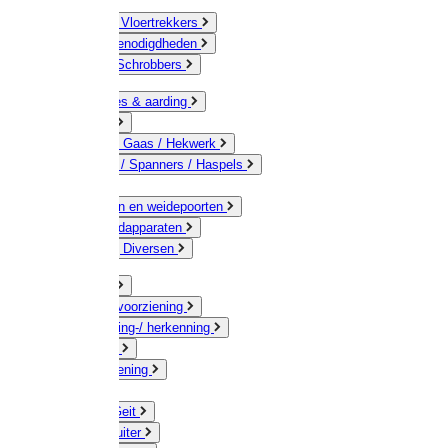
Bezems & Vloertrekkers
Schildersbenodigdheden
Borstels / Schrobbers
Accessoires & aarding
Isolatoren
Geleiders / Gaas / Hekwerk
Verbinders / Spanners / Haspels
Palen
Doorgangen en weidepoorten
Schrikdraadapparaten
Afrastering Diversen
Erf & Stal
Drinkwatervoorziening
Veemarkering-/ herkenning
Koe / Stier
Voervoorziening
Varken
Schaap / Geit
Paard & Ruiter