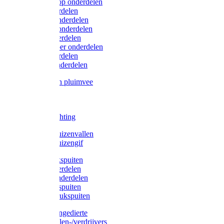
Lister/Liscop onderdelen
Eider onderdelen
Heiniger onderdelen
Constanta onderdelen
Moser onderdelen
Farm Clipper onderdelen
Oster onderdelen
TailWell onderdelen
Voerbakken pluimvee
Katten
Honden
LED verlichting
Ratten / Muizenvallen
Ratten / Muizengif
Gloria drukspuiten
Gloria onderdelen
Gardena onderdelen
Dario drukspuiten
Gardena drukspuiten
Diversen ongedierte
Insectenvallen-/verdrijvers