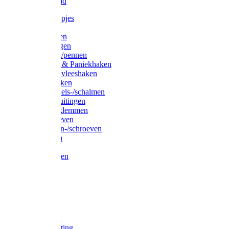
Waslijndraad
Simplexknipjes
Wervels
Sleutelringen
Gelaste ringen
Borgveren-/pennen
Musketons & Paniekhaken
S-haken & vleeshaken
Karabijnhaken
Noodschakels-/schalmen
Harp-/D-sluitingen
Staaldraadklemmen
Spanschroeven
Ringmoeren-/schroeven
Puntkousen
U-beugels
Aanlegringen
Lasthaken
Nagels
Krammen
Spijkers
Voetketting
Scheepsketting