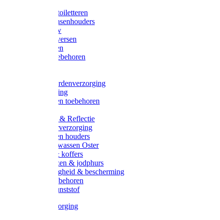
Halsters
Poetsen & toiletteren
Zadel-/Trensenhouders
Halstertouw
Halsters diversen
Hoofdstellen
Zadel & toebehoren
Longeren
Zwepen
Rapide paardenverzorging
Ruiter kleding
Hoofdstellen toebehoren
Dekens
Verlichting & Reflectie
Rapide leerverzorging
Likstenen en houders
Poetsen & wassen Oster
Poetssets & koffers
Ruiter laarzen & jodphurs
Ruiter veiligheid & bescherming
Ruiter - toebehoren
Voerbak kunststof
Klauwverzorging
Diversen