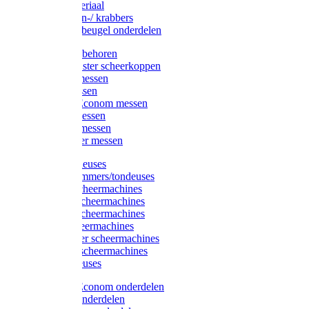
Injectiemateriaal
Hoefmessen-/ krabbers
Hoefbekapbeugel onderdelen
Messen toebehoren
Moser & Oster scheerkoppen
Hauptner messen
Liscop messen
Aesculap/Econom messen
Heiniger messen
Constanta messen
FarmClipper messen
Moser tondeuses
Overige trimmers/tondeuses
Heiniger scheermachines
Hauptner scheermachines
Aesculap scheermachines
Liscop scheermachines
FarmClipper scheermachines
Constanta scheermachines
Wahl tondeuses
Aesculap/Econom onderdelen
Hauptner onderdelen