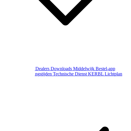
Over Middelwijk
Dealers
Downloads
Middelwijk Bestel-app
Gewijzigde openingstijden
Technische Dienst
KERBL Lichtplan
Aanvraag
Contact