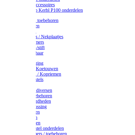
Drinkbak accessoires
Weidepomp Kerbl P100 onderdelen
Oormerken toebehoren
Enkelbanden
Oormerken
Halsplaatjes / Nekplaatjes
Kokernummers
Merkspray-/stift
Veemerkschaar
Uierverzorging
Halsters & Koetouwen
Halsriemen / Kopriemen
Koerugborstels
Koeliften
Koe / Stier diversen
Melkers toebehoren
Stalbenodigdheden
Kalververlossing
Stierenringen
Onthoornen
Kalverflessen
Koerugborstel onderdelen
Kalveremmers / toebehoren