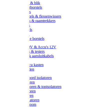
Handveger & blik
Voetenveegborstels
Handvegers
Afwasborstels & flessenwissers
Wasborstels & raamtrekkers
Tonborstels
Werkborstels
Ragebollen
Hygienische borstels
Batterijen 9V & Accu's 12V
Beveiliging & testers
Kabelsets & aansluitkabels
Aarding
Metalen accu kasten
Zonnepanelen
Draad & koord isolatoren
Ringisolatoren
Extra isolatoren & topisolatoren
Hoekisolatoren
Lintisolatoren
Afstandisolatoren
Isolatorenboom