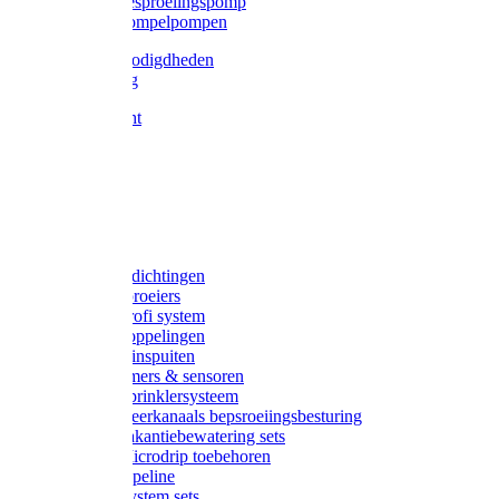
Gardena besproeiingspomp
Gardena dompelpompen
Tyleen benodigdheden
Tyleenslang
Lange bocht
Knie
T-stuk
Sok
Verloop
Nippels
Stop
Gardena afdichtingen
Gardena sproeiers
Gardena Profi system
Gardena koppelingen
Gardena tuinspuiten
Gardena timers & sensoren
Gardena Sprinklersysteem
Gardena meerkanaals bepsroeiingsbesturing
Gardena vakantiebewatering sets
Gardena Microdrip toebehoren
Gardena Pipeline
Gardena System sets