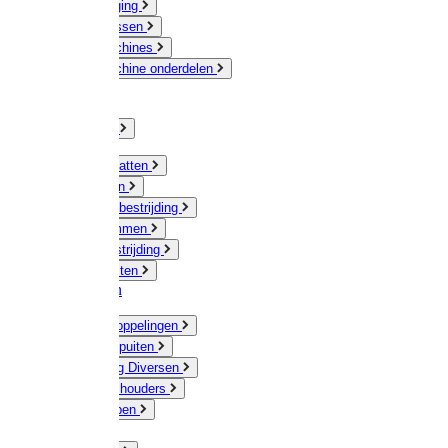
Veeverzorging
Scheermessen
Scheermachines
Scheermachine onderdelen
Huisdieren
Kippen
Verlichting
Muizen / Ratten
Drukspuiten
Ongediertebestrijding
Mollenklemmen
Onkruidbestrijding
Vliegenkasten
Meststoffen
Messing koppelingen
Gieters / Spuiten
Besproeiing Diversen
Slangen & houders
Waterpompen
Tyleen