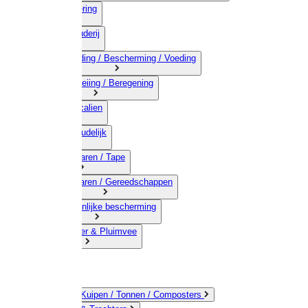
03) Afrastering
04) Veehouderij
05) Bestrijding / Bescherming / Voeding
06) Besproeiing / Beregening
07) Chemicalien
08) Huishoudelijk
09) Touwwaren / Tape
10) IJzerwaren / Gereedschappen
11) Persoonlijke bescherming
12) Kleindier & Pluimvee
Emmers / Kuipen / Tonnen / Composters