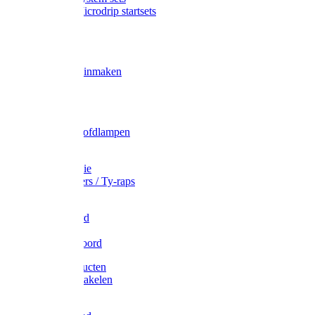
Gardena Microdrip startsets
Vet
Olie
Wecken & inmaken
Tricel
Americol
Zak- & Hoofdlampen
Lampjes
Tape en folie
Kabelbinders / Ty-raps
Bindtouw
Metselkoord
Touw
Elastisch koord
Afdekproducten
Heffen en takelen
Staalkabel