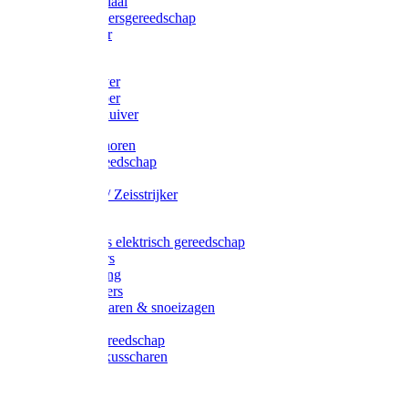
Afzetmateriaal
Stratenmakersgereedschap
Straathamer
Koevoeten
Mestschuiver
Mestschraper
Sneeuwschuiver
Zeis toebehoren
Baggergereedschap
Zeisen
Wetstenen / Zeisstrijker
Zeisboom
Accessoires elektrisch gereedschap
Grasmaaiers
Tuinreiniging
Robotmaaiers
Heggenscharen & snoeizagen
Trimmers
Klussen gereedschap
Gras & buxusscharen
Snoeizaag
Boomband