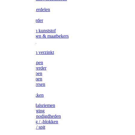
Veedrijvers
Koelift onderdelen
Antizuig
Uieronthaarder
Voerbakken kunststof
Voerscheppen & maatbekers
Hooiruiven
Hooinetten
Voerbakken verzinkt
Warmtelampen
Staartcoupeerder
Biggenkappen
Neuskrammen
Varken diversen
Zeugeband
Varkensbakken
Halsters / Halsriemen
Hoefverzorging
Lammer benodigdheden
Ramdektuig / -blokken
Vastzetpen / spit