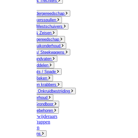
Jerrycans & Trechters
Harken
Hand-/ Kindergereedschap
Stratenmakersspullen
Sneeuw- / Mestschuivers
Baggeren & Zeisen
Elektrisch gereedschap
Boom / Struikonderhoud
Kruiwagens/ Steekwagens
Stelen / Handvaten
Tuinhulpmiddelen
Schop / Bats / Spade
Vorken & Rieken
Cultivator en krabbers
Schoffels / Onkruidbestrijding
Gazononderhoud
Hamers / Grondboor
Sledes / toebehoren
Onkruidverwijderaars
Ladders / Trappen
Werkbanken
Betonmolens