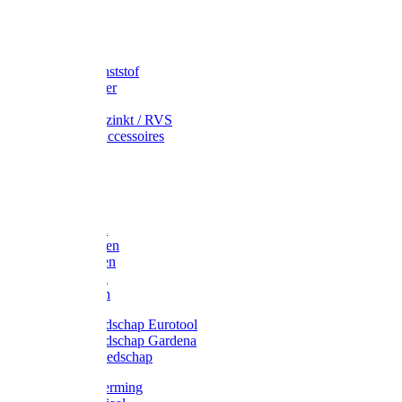
Speciekuip
Emmer kunststof
Schepemmer
Voerton
Emmer verzinkt / RVS
Regenton accessoires
Regenton
Jerrycans
Trechter
Polyharken
Gazonharken
Asfaltharken
Tuinharken
Hooiharken
Handgereedschap Eurotool
Handgereedschap Gardena
Kindergereedschap
Kniebescherming