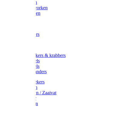
Maisvorken
Aardappelvorken
Vijgenvorken
Strohaak
Cultivators
Tuinkrabbers
Hakken
Schoffels
Onkruidstekers & krabbers
Hartschoffels
Ruitschoffels
Onkruidbranders
Graskantstekers
Verticuteren
Strooiwagen / Zaaivat
Grasmaaier
Grasscharen
Gazonrol
Trimmer
Grondboor
Tuinhamer