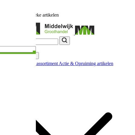
Ruim
17.000
unieke artikelen
Categorieën
Nieuw in ons assortiment
Actie & Opruiming artikelen
Extra