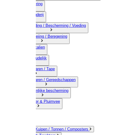
03) Afrastering
04) Veehouderij
05) Bestrijding / Bescherming / Voeding
06) Besproeiing / Beregening
07) Chemicalien
08) Huishoudelijk
09) Touwwaren / Tape
10) IJzerwaren / Gereedschappen
11) Persoonlijke bescherming
12) Kleindier & Pluimvee
Emmers / Kuipen / Tonnen / Composters