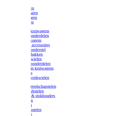
Bijlen
Snoeischaren
Heggenscharen
Takkenscharen
Snoeimessen
Landbouwkruiwagens
Kruiwagenonderdelen
Bouwkruiwagens
Kruiwagen accessoires
Kruiwagenonderstel
Kruiwagenbakken
Kruiwagenwielen
Steekwagenonderdelen
Huis en Tuin kruiwagens
Steekwagen
Bok- en Zwenkwielen
Overige gereedschapstelen
Bezem-/Harkstelen
Handvaten & stokhouders
Hamerstelen
Spadestelen
Graanschopstelen
Schopstelen