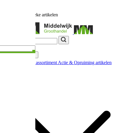
Ruim
17.000
unieke artikelen
Categorieën
Nieuw in ons assortiment
Actie & Opruiming artikelen
Extra