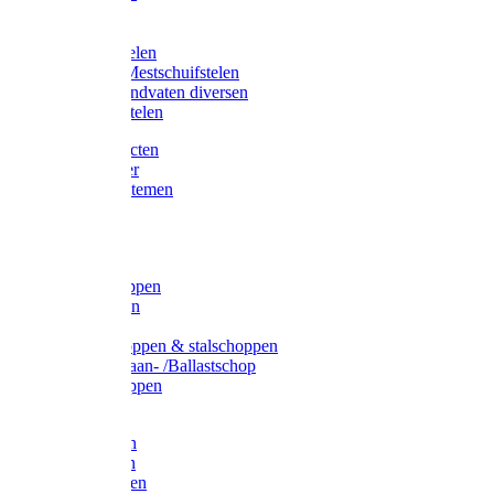
Bijlstelen
Vorkstelen
Gardena stelen
Sneeuw- /Mestschuifstelen
Stelen / Handvaten diversen
Telescoopstelen
Tuin producten
Fruitplukker
Ophangsystemen
Tuinafval
Manden
Spades
Betonschoppen
Schepbatsen
Batsen
Ballastschoppen & stalschoppen
Slijtsrip Graan- /Ballastschop
Graanschoppen
Spitvorken
Hooivorken
Mestvorken
Bietenvorken