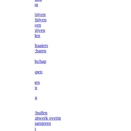
Victorketting
Afbraamschijven
Doorslijpschijven
Lamelschijven
Diamantschijven
Laselektroden
Schroevendraaiers
Tangen / Scharen
Zagen
Meetgereedschap
Beitels
Vijlen / Raspen
Sleutels
Lijmklemmen
Waterpassen
Bouwbeslag
Tuinbeslag
Grendels/schuifen
Hang en sluitwerk overig
Hengen/scharnieren
Scharnieren