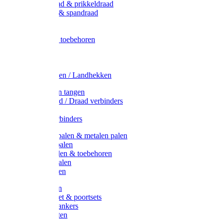
Metaal draad & prikkeldraad
Binddraad & spandraad
Gaas
Lint
Afrasternet toebehoren
Draad
Afrasternet
Koord
Weidehekken / Landhekken
Spanners en tangen
Lint / Koord / Draad verbinders
Haspels
Litzclip verbinders
Recycling palen & metalen palen
Kunststof palen
T-Post t-palen & toebehoren
Glasfiber palen
Houten palen
Poortgrepen
Doorgangset & poortsets
Poortgreepankers
Weidepoorten