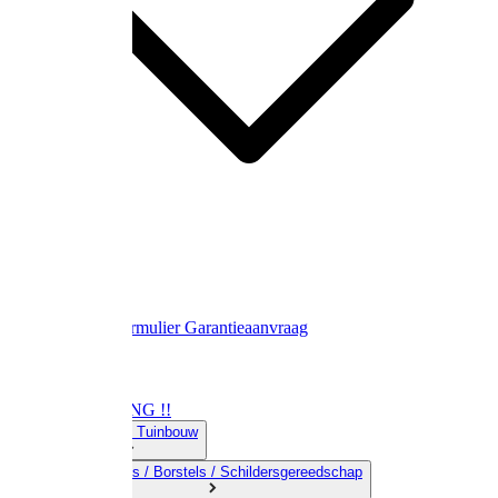
Contact
Retourformulier
Garantieaanvraag
OPRUIMING !!
01) Land-& Tuinbouw
02) Bezems / Borstels / Schildersgereedschap