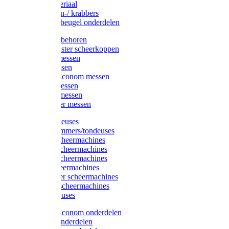
Injectiemateriaal
Hoefmessen-/ krabbers
Hoefbekapbeugel onderdelen
Messen toebehoren
Moser & Oster scheerkoppen
Hauptner messen
Liscop messen
Aesculap/Econom messen
Heiniger messen
Constanta messen
FarmClipper messen
Moser tondeuses
Overige trimmers/tondeuses
Heiniger scheermachines
Hauptner scheermachines
Aesculap scheermachines
Liscop scheermachines
FarmClipper scheermachines
Constanta scheermachines
Wahl tondeuses
Aesculap/Econom onderdelen
Hauptner onderdelen