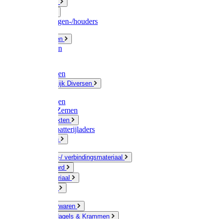
Fittingwerk
Gardena
Slangenwagen-/houders
Olie / Vetten
Chemicalien
Verven
Plasticzakken
Huishoudelijk Diversen
Matten
Zaksluitingen
Sponzen / Zemen
Zeepprodukten
Batterij & batterijladers
Zaklampen
Verpakking-/ verbindingsmateriaal
Touw / Koord
Afdekmateriaal
Staalkabel
Kleine ijzerwaren
Spijkers, Nagels & Krammen