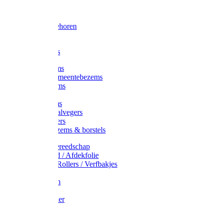
Voorhamer
Hamers
Slede toebehoren
Sledes
Composters
Straatbezems
Stads- / Gemeentebezems
Terrasbezems
Stalbezems
Gootbezems
Kamer-/Zaalvegers
Vloertrekkers
Onkruidbezems & borstels
Schildersgereedschap
Afplakband / Afdekfolie
Kwasten / Rollers / Verfbakjes
Mixers
Afdekfoliën
Messen
Schuurpapier
Luiwagens