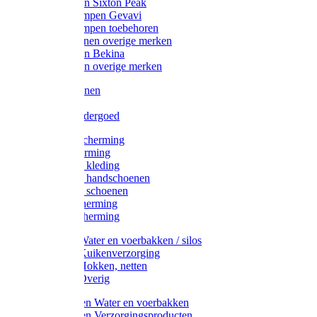
Werklaarzen Sixton Peak
Schoenklompen Gevavi
Schoenklompen toebehoren
Werkschoenen overige merken
Werklaarzen Bekina
Werklaarzen overige merken
Handschoenen
Mutsen
Thermo ondergoed
Gehoorbescherming
Oogbescherming
Disposable kleding
Disposable handschoenen
Disposable schoenen
Mondbescherming
Hoofdbescherming
Pluimvee Water en voerbakken / silos
Pluimvee Kuikenverzorging
Pluimvee Hokken, netten
Pluimvee Overig
Knaagdieren Water en voerbakken
Knaagdieren Verzorgingsproducten