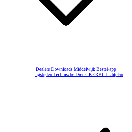
Over Middelwijk
Dealers
Downloads
Middelwijk Bestel-app
Gewijzigde openingstijden
Technische Dienst
KERBL Lichtplan
Aanvraag
Contact