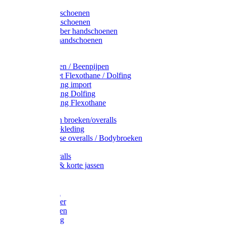
Latex handschoenen
Leren handschoenen
PVC / Rubber handschoenen
Katoenen handschoenen
Display
Plukmouwen / Beenpijpen
Reparatieset Flexothane / Dolfing
Regenkleding import
Regenkleding Dolfing
Regenkleding Flexothane
Toebehoren broeken/overalls
Signalisatiekleding
Amerikaanse overalls / Bodybroeken
Overalls
Kinderoveralls
Stofjassen & korte jassen
Werktruien
T-shirts
Werkjassen
Bodywarmer
Werkbroeken
Zaagkleding