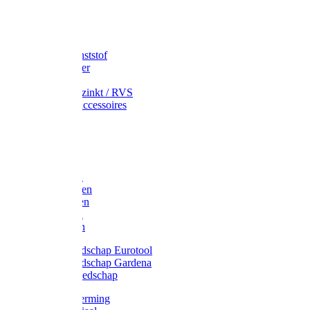
Speciekuip
Emmer kunststof
Schepemmer
Voerton
Emmer verzinkt / RVS
Regenton accessoires
Regenton
Jerrycans
Trechter
Polyharken
Gazonharken
Asfaltharken
Tuinharken
Hooiharken
Handgereedschap Eurotool
Handgereedschap Gardena
Kindergereedschap
Kniebescherming