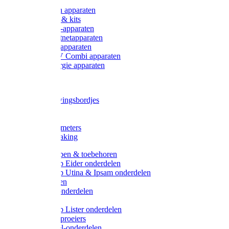
Onderdelen apparaten
Starter sets & kits
9V Batterij-apparaten
230V Lichtnetapparaten
12V Accu-apparaten
230V / 12V Combi apparaten
Zonne-energie apparaten
Tangen
Waarschuwingsbordjes
Afkuilen
Reiniging
Wegers en meters
Video bewaking
Weidepompen & toebehoren
Weidepomp Eider onderdelen
Weidepomp Utina & Ipsam onderdelen
Drinkbakken
Drinkbak onderdelen
Vlotters
Weidepomp Lister onderdelen
Nippels / Sproeiers
Drinknippel-onderdelen