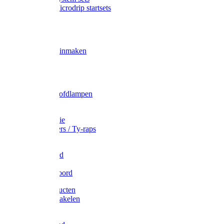
Gardena Microdrip startsets
Vet
Olie
Wecken & inmaken
Tricel
Americol
Zak- & Hoofdlampen
Lampjes
Tape en folie
Kabelbinders / Ty-raps
Bindtouw
Metselkoord
Touw
Elastisch koord
Afdekproducten
Heffen en takelen
Staalkabel