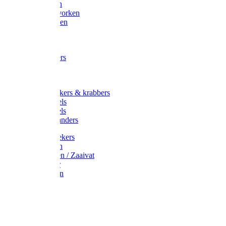
Maisvorken
Aardappelvorken
Vijgenvorken
Strohaak
Cultivators
Tuinkrabbers
Hakken
Schoffels
Onkruidstekers & krabbers
Hartschoffels
Ruitschoffels
Onkruidbranders
Graskantstekers
Verticuteren
Strooiwagen / Zaaivat
Grasmaaier
Grasscharen
Gazonrol
Trimmer
Grondboor
Tuinhamer