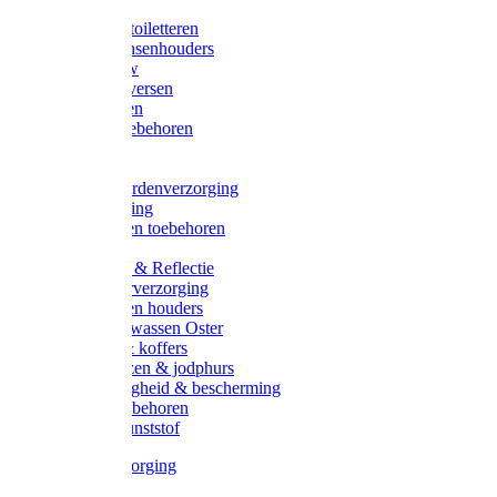
Halsters
Poetsen & toiletteren
Zadel-/Trensenhouders
Halstertouw
Halsters diversen
Hoofdstellen
Zadel & toebehoren
Longeren
Zwepen
Rapide paardenverzorging
Ruiter kleding
Hoofdstellen toebehoren
Dekens
Verlichting & Reflectie
Rapide leerverzorging
Likstenen en houders
Poetsen & wassen Oster
Poetssets & koffers
Ruiter laarzen & jodphurs
Ruiter veiligheid & bescherming
Ruiter - toebehoren
Voerbak kunststof
Klauwverzorging
Diversen