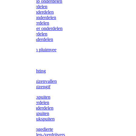
Lister/Liscop onderdelen
Eider onderdelen
Heiniger onderdelen
Constanta onderdelen
Moser onderdelen
Farm Clipper onderdelen
Oster onderdelen
TailWell onderdelen
Voerbakken pluimvee
Katten
Honden
LED verlichting
Ratten / Muizenvallen
Ratten / Muizengif
Gloria drukspuiten
Gloria onderdelen
Gardena onderdelen
Dario drukspuiten
Gardena drukspuiten
Diversen ongedierte
Insectenvallen-/verdrijvers