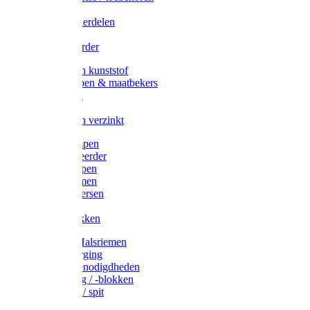
Veedrijvers
Koelift onderdelen
Antizuig
Uieronthaarder
Voerbakken kunststof
Voerscheppen & maatbekers
Hooiruiven
Hooinetten
Voerbakken verzinkt
Warmtelampen
Staartcoupeerder
Biggenkappen
Neuskrammen
Varken diversen
Zeugeband
Varkensbakken
Halsters / Halsriemen
Hoefverzorging
Lammer benodigdheden
Ramdektuig / -blokken
Vastzetpen / spit