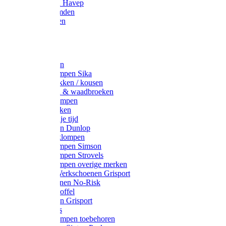
Werkjassen Havep
Thermohemden
Overhemden
Hoeden
Petten
Werksokken
Schoenklompen Sika
Thermo sokken / kousen
Lieslaarzen & waadbroeken
Houten klompen
Wandelsokken
Laarzen vrije tijd
Werklaarzen Dunlop
Kunststof klompen
Schoenklompen Simson
Schoenklompen Strovels
Schoenklompen overige merken
Wandel-/ Werkschoenen Grisport
Werkschoenen No-Risk
Klomppantoffel
Werklaarzen Grisport
Accessoires
Houten klompen toebehoren