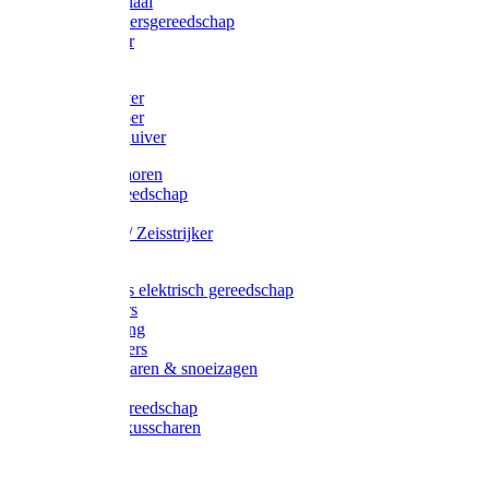
Afzetmateriaal
Stratenmakersgereedschap
Straathamer
Koevoeten
Mestschuiver
Mestschraper
Sneeuwschuiver
Zeis toebehoren
Baggergereedschap
Zeisen
Wetstenen / Zeisstrijker
Zeisboom
Accessoires elektrisch gereedschap
Grasmaaiers
Tuinreiniging
Robotmaaiers
Heggenscharen & snoeizagen
Trimmers
Klussen gereedschap
Gras & buxusscharen
Snoeizaag
Boomband