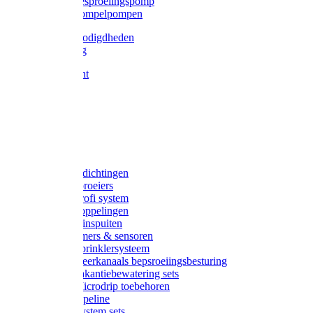
Gardena besproeiingspomp
Gardena dompelpompen
Tyleen benodigdheden
Tyleenslang
Lange bocht
Knie
T-stuk
Sok
Verloop
Nippels
Stop
Gardena afdichtingen
Gardena sproeiers
Gardena Profi system
Gardena koppelingen
Gardena tuinspuiten
Gardena timers & sensoren
Gardena Sprinklersysteem
Gardena meerkanaals bepsroeiingsbesturing
Gardena vakantiebewatering sets
Gardena Microdrip toebehoren
Gardena Pipeline
Gardena System sets