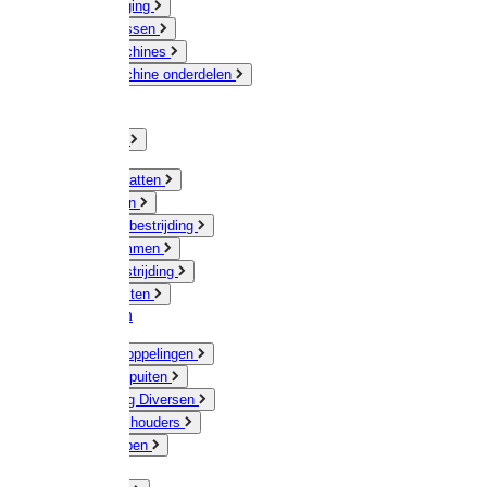
Veeverzorging
Scheermessen
Scheermachines
Scheermachine onderdelen
Huisdieren
Kippen
Verlichting
Muizen / Ratten
Drukspuiten
Ongediertebestrijding
Mollenklemmen
Onkruidbestrijding
Vliegenkasten
Meststoffen
Messing koppelingen
Gieters / Spuiten
Besproeiing Diversen
Slangen & houders
Waterpompen
Tyleen