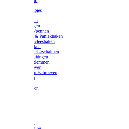
Waslijndraad
Simplexknipjes
Wervels
Sleutelringen
Gelaste ringen
Borgveren-/pennen
Musketons & Paniekhaken
S-haken & vleeshaken
Karabijnhaken
Noodschakels-/schalmen
Harp-/D-sluitingen
Staaldraadklemmen
Spanschroeven
Ringmoeren-/schroeven
Puntkousen
U-beugels
Aanlegringen
Lasthaken
Nagels
Krammen
Spijkers
Voetketting
Scheepsketting