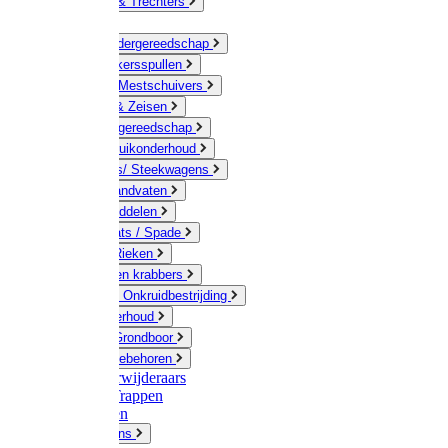
Jerrycans & Trechters
Harken
Hand-/ Kindergereedschap
Stratenmakersspullen
Sneeuw- / Mestschuivers
Baggeren & Zeisen
Elektrisch gereedschap
Boom / Struikonderhoud
Kruiwagens/ Steekwagens
Stelen / Handvaten
Tuinhulpmiddelen
Schop / Bats / Spade
Vorken & Rieken
Cultivator en krabbers
Schoffels / Onkruidbestrijding
Gazononderhoud
Hamers / Grondboor
Sledes / toebehoren
Onkruidverwijderaars
Ladders / Trappen
Werkbanken
Betonmolens