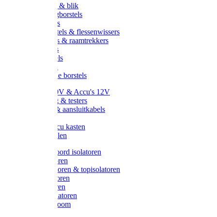
Handveger & blik
Voetenveegborstels
Handvegers
Afwasborstels & flessenwissers
Wasborstels & raamtrekkers
Tonborstels
Werkborstels
Ragebollen
Hygienische borstels
Batterijen 9V & Accu's 12V
Beveiliging & testers
Kabelsets & aansluitkabels
Aarding
Metalen accu kasten
Zonnepanelen
Draad & koord isolatoren
Ringisolatoren
Extra isolatoren & topisolatoren
Hoekisolatoren
Lintisolatoren
Afstandisolatoren
Isolatorenboom