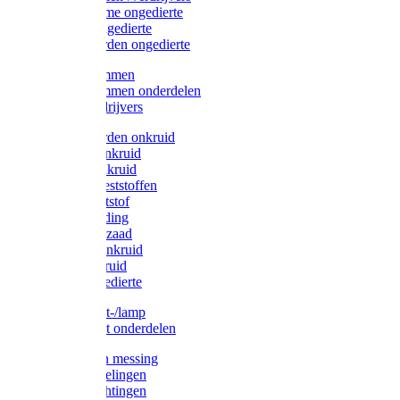
Protect Home ongedierte
Solabiol ongedierte
Protect Garden ongedierte
Mollenklemmen
Mollenklemmen onderdelen
Mollenverdrijvers
Protect Garden onkruid
Diversen onkruid
Solabiol onkruid
Solabiol meststoffen
Pokon meststof
Pokon voeding
Pokon graszaad
Roundup onkruid
Pokon onkruid
Pokon ongedierte
Vliegenkast-/lamp
Vliegenkast onderdelen
Zuigkorven messing
Geka koppelingen
Geka afdichtingen