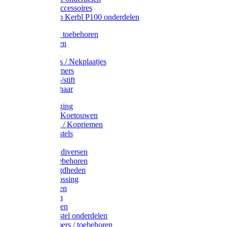
Drinkbak accessoires
Weidepomp Kerbl P100 onderdelen
Oormerken toebehoren
Enkelbanden
Oormerken
Halsplaatjes / Nekplaatjes
Kokernummers
Merkspray-/stift
Veemerkschaar
Uierverzorging
Halsters & Koetouwen
Halsriemen / Kopriemen
Koerugborstels
Koeliften
Koe / Stier diversen
Melkers toebehoren
Stalbenodigdheden
Kalververlossing
Stierenringen
Onthoornen
Kalverflessen
Koerugborstel onderdelen
Kalveremmers / toebehoren