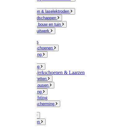
Ketting
Slijpschijven & laselektroden
Handgereedschappen
IJzerwaren bouw en tuin
Hang en sluitwerk
Disposables
Werkhandschoenen
Regenkleding
Klompen
Werkkleding
Wandel-/ Werkschoenen & Laarzen
Hoeden / Petten
Sokken / Kousen
Winterkleding
Winkelinrichting
Gelaatsbescherming
Pluimvee
Knaagdieren
Hond
Kat