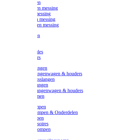
Kogelkranen
Koppelingen messing
Sproeiers messing
Tuinspuiten messing
Slangstukken messing
Handspuiten
Gieters
Kunststoftules
Regenmeters
Overige slangen
Overige slangenwagen & houders
Beregeningsslangen
Gardena slangen
Gardena slangenwagen & houders
Slangklemmen
Leader pompen
Zwengelpompen & Onderdelen
Ebara pompen
Pompaccessoires
Excellent pompen
Kinpumps