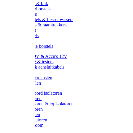
Handveger & blik
Voetenveegborstels
Handvegers
Afwasborstels & flessenwissers
Wasborstels & raamtrekkers
Tonborstels
Werkborstels
Ragebollen
Hygienische borstels
Batterijen 9V & Accu's 12V
Beveiliging & testers
Kabelsets & aansluitkabels
Aarding
Metalen accu kasten
Zonnepanelen
Draad & koord isolatoren
Ringisolatoren
Extra isolatoren & topisolatoren
Hoekisolatoren
Lintisolatoren
Afstandisolatoren
Isolatorenboom