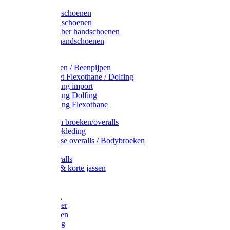
Latex handschoenen
Leren handschoenen
PVC / Rubber handschoenen
Katoenen handschoenen
Display
Plukmouwen / Beenpijpen
Reparatieset Flexothane / Dolfing
Regenkleding import
Regenkleding Dolfing
Regenkleding Flexothane
Toebehoren broeken/overalls
Signalisatiekleding
Amerikaanse overalls / Bodybroeken
Overalls
Kinderoveralls
Stofjassen & korte jassen
Werktruien
T-shirts
Werkjassen
Bodywarmer
Werkbroeken
Zaagkleding