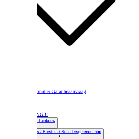
Contact
Retourformulier
Garantieaanvraag
OPRUIMING !!
01) Land-& Tuinbouw
02) Bezems / Borstels / Schildersgereedschap