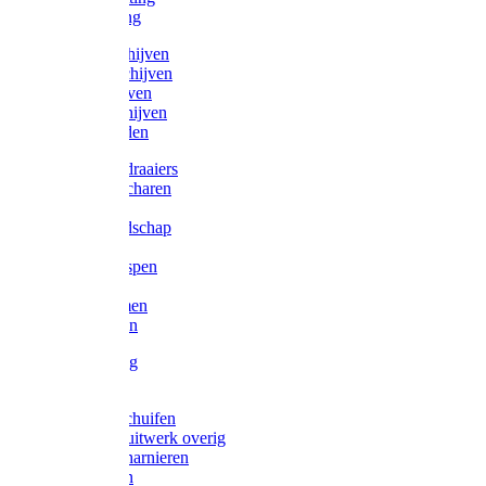
Victorketting
Afbraamschijven
Doorslijpschijven
Lamelschijven
Diamantschijven
Laselektroden
Schroevendraaiers
Tangen / Scharen
Zagen
Meetgereedschap
Beitels
Vijlen / Raspen
Sleutels
Lijmklemmen
Waterpassen
Bouwbeslag
Tuinbeslag
Grendels/schuifen
Hang en sluitwerk overig
Hengen/scharnieren
Scharnieren