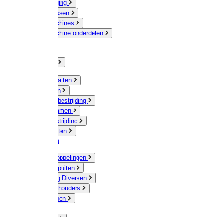
Veeverzorging
Scheermessen
Scheermachines
Scheermachine onderdelen
Huisdieren
Kippen
Verlichting
Muizen / Ratten
Drukspuiten
Ongediertebestrijding
Mollenklemmen
Onkruidbestrijding
Vliegenkasten
Meststoffen
Messing koppelingen
Gieters / Spuiten
Besproeiing Diversen
Slangen & houders
Waterpompen
Tyleen