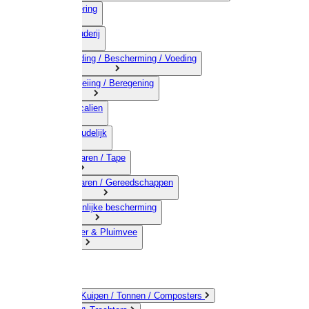
03) Afrastering
04) Veehouderij
05) Bestrijding / Bescherming / Voeding
06) Besproeiing / Beregening
07) Chemicalien
08) Huishoudelijk
09) Touwwaren / Tape
10) IJzerwaren / Gereedschappen
11) Persoonlijke bescherming
12) Kleindier & Pluimvee
Emmers / Kuipen / Tonnen / Composters