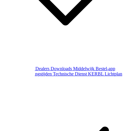
Over Middelwijk
Dealers
Downloads
Middelwijk Bestel-app
Gewijzigde openingstijden
Technische Dienst
KERBL Lichtplan
Aanvraag
Contact