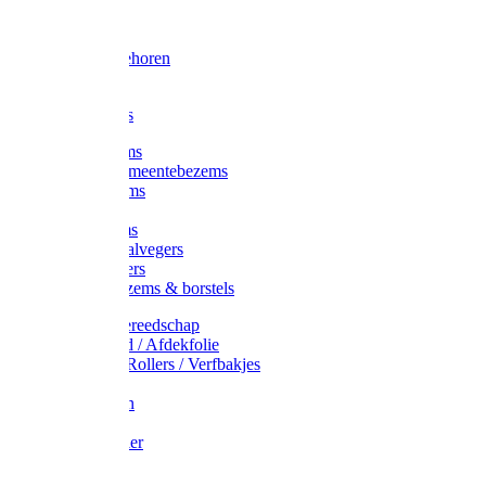
Voorhamer
Hamers
Slede toebehoren
Sledes
Composters
Straatbezems
Stads- / Gemeentebezems
Terrasbezems
Stalbezems
Gootbezems
Kamer-/Zaalvegers
Vloertrekkers
Onkruidbezems & borstels
Schildersgereedschap
Afplakband / Afdekfolie
Kwasten / Rollers / Verfbakjes
Mixers
Afdekfoliën
Messen
Schuurpapier
Luiwagens