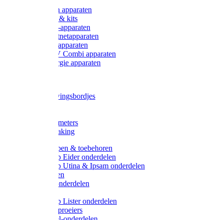
Onderdelen apparaten
Starter sets & kits
9V Batterij-apparaten
230V Lichtnetapparaten
12V Accu-apparaten
230V / 12V Combi apparaten
Zonne-energie apparaten
Tangen
Waarschuwingsbordjes
Afkuilen
Reiniging
Wegers en meters
Video bewaking
Weidepompen & toebehoren
Weidepomp Eider onderdelen
Weidepomp Utina & Ipsam onderdelen
Drinkbakken
Drinkbak onderdelen
Vlotters
Weidepomp Lister onderdelen
Nippels / Sproeiers
Drinknippel-onderdelen