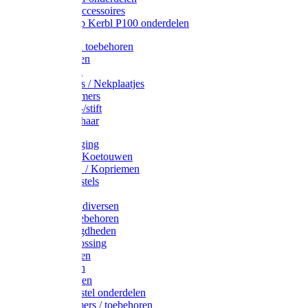
Drinkbak accessoires
Weidepomp Kerbl P100 onderdelen
Oormerken toebehoren
Enkelbanden
Oormerken
Halsplaatjes / Nekplaatjes
Kokernummers
Merkspray-/stift
Veemerkschaar
Uierverzorging
Halsters & Koetouwen
Halsriemen / Kopriemen
Koerugborstels
Koeliften
Koe / Stier diversen
Melkers toebehoren
Stalbenodigdheden
Kalververlossing
Stierenringen
Onthoornen
Kalverflessen
Koerugborstel onderdelen
Kalveremmers / toebehoren