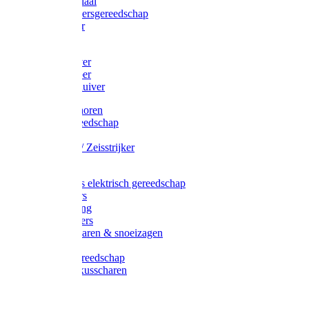
Afzetmateriaal
Stratenmakersgereedschap
Straathamer
Koevoeten
Mestschuiver
Mestschraper
Sneeuwschuiver
Zeis toebehoren
Baggergereedschap
Zeisen
Wetstenen / Zeisstrijker
Zeisboom
Accessoires elektrisch gereedschap
Grasmaaiers
Tuinreiniging
Robotmaaiers
Heggenscharen & snoeizagen
Trimmers
Klussen gereedschap
Gras & buxusscharen
Snoeizaag
Boomband