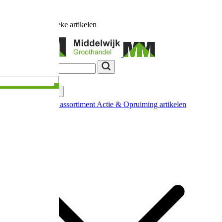
Ruim
17.000
unieke artikelen
Categorieën
Nieuw in ons assortiment
Actie & Opruiming artikelen
Extra