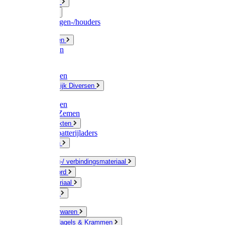
Fittingwerk
Gardena
Slangenwagen-/houders
Olie / Vetten
Chemicalien
Verven
Plasticzakken
Huishoudelijk Diversen
Matten
Zaksluitingen
Sponzen / Zemen
Zeepprodukten
Batterij & batterijladers
Zaklampen
Verpakking-/ verbindingsmateriaal
Touw / Koord
Afdekmateriaal
Staalkabel
Kleine ijzerwaren
Spijkers, Nagels & Krammen