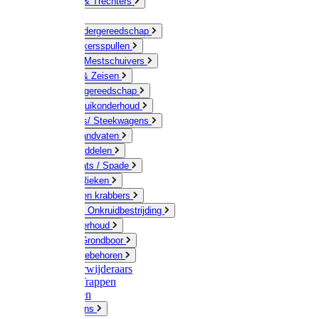
Jerrycans & Trechters
Harken
Hand-/ Kindergereedschap
Stratenmakersspullen
Sneeuw- / Mestschuivers
Baggeren & Zeisen
Elektrisch gereedschap
Boom / Struikonderhoud
Kruiwagens/ Steekwagens
Stelen / Handvaten
Tuinhulpmiddelen
Schop / Bats / Spade
Vorken & Rieken
Cultivator en krabbers
Schoffels / Onkruidbestrijding
Gazononderhoud
Hamers / Grondboor
Sledes / toebehoren
Onkruidverwijderaars
Ladders / Trappen
Werkbanken
Betonmolens