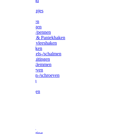
Waslijndraad
Simplexknipjes
Wervels
Sleutelringen
Gelaste ringen
Borgveren-/pennen
Musketons & Paniekhaken
S-haken & vleeshaken
Karabijnhaken
Noodschakels-/schalmen
Harp-/D-sluitingen
Staaldraadklemmen
Spanschroeven
Ringmoeren-/schroeven
Puntkousen
U-beugels
Aanlegringen
Lasthaken
Nagels
Krammen
Spijkers
Voetketting
Scheepsketting