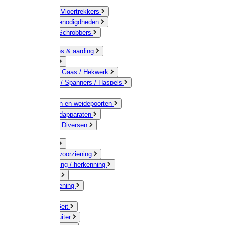
Bezems & Vloertrekkers
Schildersbenodigdheden
Borstels / Schrobbers
Accessoires & aarding
Isolatoren
Geleiders / Gaas / Hekwerk
Verbinders / Spanners / Haspels
Palen
Doorgangen en weidepoorten
Schrikdraadapparaten
Afrastering Diversen
Erf & Stal
Drinkwatervoorziening
Veemarkering-/ herkenning
Koe / Stier
Voervoorziening
Varken
Schaap / Geit
Paard & Ruiter