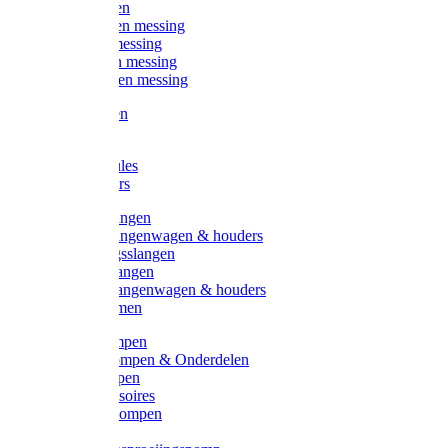
Kogelkranen
Koppelingen messing
Sproeiers messing
Tuinspuiten messing
Slangstukken messing
Handspuiten
Gieters
Kunststoftules
Regenmeters
Overige slangen
Overige slangenwagen & houders
Beregeningsslangen
Gardena slangen
Gardena slangenwagen & houders
Slangklemmen
Leader pompen
Zwengelpompen & Onderdelen
Ebara pompen
Pompaccessoires
Excellent pompen
Kinpumps