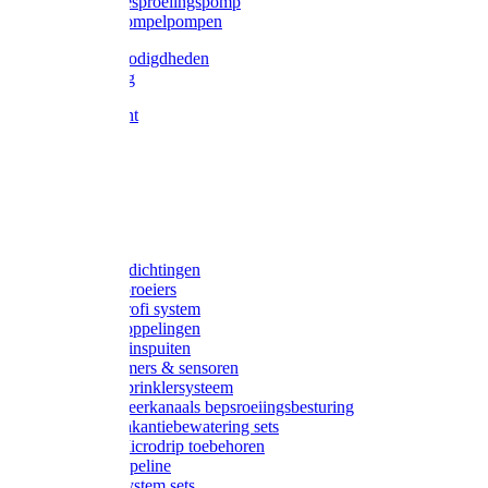
Gardena besproeiingspomp
Gardena dompelpompen
Tyleen benodigdheden
Tyleenslang
Lange bocht
Knie
T-stuk
Sok
Verloop
Nippels
Stop
Gardena afdichtingen
Gardena sproeiers
Gardena Profi system
Gardena koppelingen
Gardena tuinspuiten
Gardena timers & sensoren
Gardena Sprinklersysteem
Gardena meerkanaals bepsroeiingsbesturing
Gardena vakantiebewatering sets
Gardena Microdrip toebehoren
Gardena Pipeline
Gardena System sets