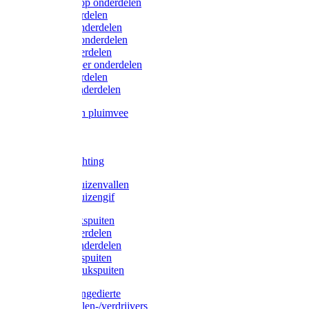
Lister/Liscop onderdelen
Eider onderdelen
Heiniger onderdelen
Constanta onderdelen
Moser onderdelen
Farm Clipper onderdelen
Oster onderdelen
TailWell onderdelen
Voerbakken pluimvee
Katten
Honden
LED verlichting
Ratten / Muizenvallen
Ratten / Muizengif
Gloria drukspuiten
Gloria onderdelen
Gardena onderdelen
Dario drukspuiten
Gardena drukspuiten
Diversen ongedierte
Insectenvallen-/verdrijvers