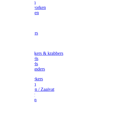
Maisvorken
Aardappelvorken
Vijgenvorken
Strohaak
Cultivators
Tuinkrabbers
Hakken
Schoffels
Onkruidstekers & krabbers
Hartschoffels
Ruitschoffels
Onkruidbranders
Graskantstekers
Verticuteren
Strooiwagen / Zaaivat
Grasmaaier
Grasscharen
Gazonrol
Trimmer
Grondboor
Tuinhamer