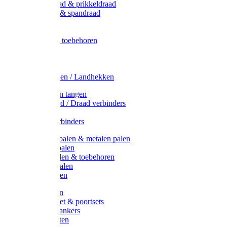
Metaal draad & prikkeldraad
Binddraad & spandraad
Gaas
Lint
Afrasternet toebehoren
Draad
Afrasternet
Koord
Weidehekken / Landhekken
Spanners en tangen
Lint / Koord / Draad verbinders
Haspels
Litzclip verbinders
Recycling palen & metalen palen
Kunststof palen
T-Post t-palen & toebehoren
Glasfiber palen
Houten palen
Poortgrepen
Doorgangset & poortsets
Poortgreepankers
Weidepoorten