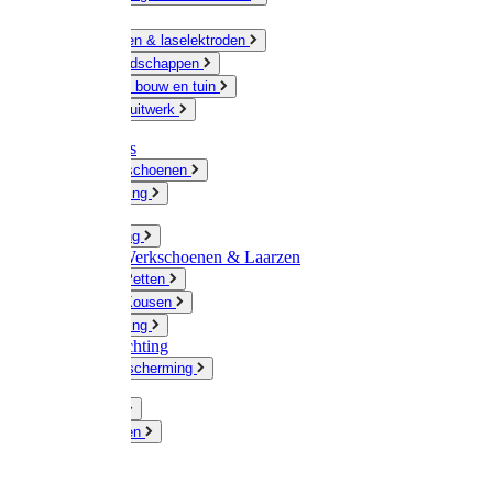
Ketting
Slijpschijven & laselektroden
Handgereedschappen
IJzerwaren bouw en tuin
Hang en sluitwerk
Disposables
Werkhandschoenen
Regenkleding
Klompen
Werkkleding
Wandel-/ Werkschoenen & Laarzen
Hoeden / Petten
Sokken / Kousen
Winterkleding
Winkelinrichting
Gelaatsbescherming
Pluimvee
Knaagdieren
Hond
Kat