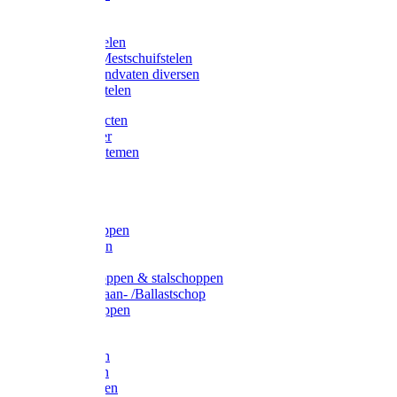
Bijlstelen
Vorkstelen
Gardena stelen
Sneeuw- /Mestschuifstelen
Stelen / Handvaten diversen
Telescoopstelen
Tuin producten
Fruitplukker
Ophangsystemen
Tuinafval
Manden
Spades
Betonschoppen
Schepbatsen
Batsen
Ballastschoppen & stalschoppen
Slijtsrip Graan- /Ballastschop
Graanschoppen
Spitvorken
Hooivorken
Mestvorken
Bietenvorken