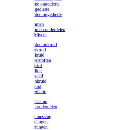
Protect Home ongedierte
Solabiol ongedierte
Protect Garden ongedierte
Mollenklemmen
Mollenklemmen onderdelen
Mollenverdrijvers
Protect Garden onkruid
Diversen onkruid
Solabiol onkruid
Solabiol meststoffen
Pokon meststof
Pokon voeding
Pokon graszaad
Roundup onkruid
Pokon onkruid
Pokon ongedierte
Vliegenkast-/lamp
Vliegenkast onderdelen
Zuigkorven messing
Geka koppelingen
Geka afdichtingen