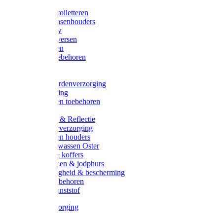
Halsters
Poetsen & toiletteren
Zadel-/Trensenhouders
Halstertouw
Halsters diversen
Hoofdstellen
Zadel & toebehoren
Longeren
Zwepen
Rapide paardenverzorging
Ruiter kleding
Hoofdstellen toebehoren
Dekens
Verlichting & Reflectie
Rapide leerverzorging
Likstenen en houders
Poetsen & wassen Oster
Poetssets & koffers
Ruiter laarzen & jodphurs
Ruiter veiligheid & bescherming
Ruiter - toebehoren
Voerbak kunststof
Klauwverzorging
Diversen