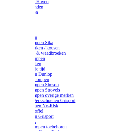
Werkjassen Havep
Thermohemden
Overhemden
Hoeden
Petten
Werksokken
Schoenklompen Sika
Thermo sokken / kousen
Lieslaarzen & waadbroeken
Houten klompen
Wandelsokken
Laarzen vrije tijd
Werklaarzen Dunlop
Kunststof klompen
Schoenklompen Simson
Schoenklompen Strovels
Schoenklompen overige merken
Wandel-/ Werkschoenen Grisport
Werkschoenen No-Risk
Klomppantoffel
Werklaarzen Grisport
Accessoires
Houten klompen toebehoren