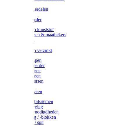
Veedrijvers
Koelift onderdelen
Antizuig
Uieronthaarder
Voerbakken kunststof
Voerscheppen & maatbekers
Hooiruiven
Hooinetten
Voerbakken verzinkt
Warmtelampen
Staartcoupeerder
Biggenkappen
Neuskrammen
Varken diversen
Zeugeband
Varkensbakken
Halsters / Halsriemen
Hoefverzorging
Lammer benodigdheden
Ramdektuig / -blokken
Vastzetpen / spit