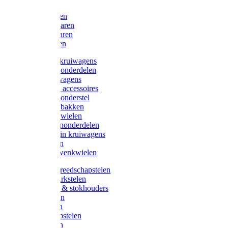
Bijlen
Snoeischaren
Heggenscharen
Takkenscharen
Snoeimessen
Landbouwkruiwagens
Kruiwagenonderdelen
Bouwkruiwagens
Kruiwagen accessoires
Kruiwagenonderstel
Kruiwagenbakken
Kruiwagenwielen
Steekwagenonderdelen
Huis en Tuin kruiwagens
Steekwagen
Bok- en Zwenkwielen
Overige gereedschapstelen
Bezem-/Harkstelen
Handvaten & stokhouders
Hamerstelen
Spadestelen
Graanschopstelen
Schopstelen