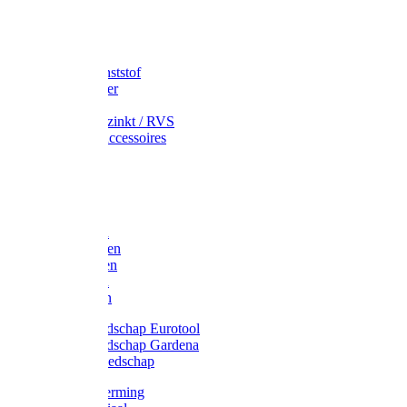
Speciekuip
Emmer kunststof
Schepemmer
Voerton
Emmer verzinkt / RVS
Regenton accessoires
Regenton
Jerrycans
Trechter
Polyharken
Gazonharken
Asfaltharken
Tuinharken
Hooiharken
Handgereedschap Eurotool
Handgereedschap Gardena
Kindergereedschap
Kniebescherming