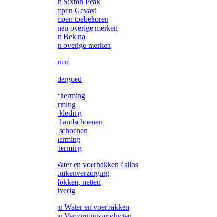
Werklaarzen Sixton Peak
Schoenklompen Gevavi
Schoenklompen toebehoren
Werkschoenen overige merken
Werklaarzen Bekina
Werklaarzen overige merken
Handschoenen
Mutsen
Thermo ondergoed
Gehoorbescherming
Oogbescherming
Disposable kleding
Disposable handschoenen
Disposable schoenen
Mondbescherming
Hoofdbescherming
Pluimvee Water en voerbakken / silos
Pluimvee Kuikenverzorging
Pluimvee Hokken, netten
Pluimvee Overig
Knaagdieren Water en voerbakken
Knaagdieren Verzorgingsproducten