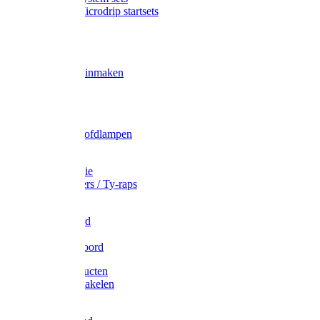
Gardena Microdrip startsets
Vet
Olie
Wecken & inmaken
Tricel
Americol
Zak- & Hoofdlampen
Lampjes
Tape en folie
Kabelbinders / Ty-raps
Bindtouw
Metselkoord
Touw
Elastisch koord
Afdekproducten
Heffen en takelen
Staalkabel