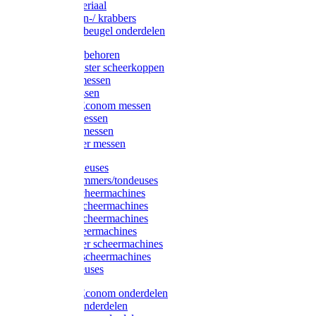
Injectiemateriaal
Hoefmessen-/ krabbers
Hoefbekapbeugel onderdelen
Messen toebehoren
Moser & Oster scheerkoppen
Hauptner messen
Liscop messen
Aesculap/Econom messen
Heiniger messen
Constanta messen
FarmClipper messen
Moser tondeuses
Overige trimmers/tondeuses
Heiniger scheermachines
Hauptner scheermachines
Aesculap scheermachines
Liscop scheermachines
FarmClipper scheermachines
Constanta scheermachines
Wahl tondeuses
Aesculap/Econom onderdelen
Hauptner onderdelen