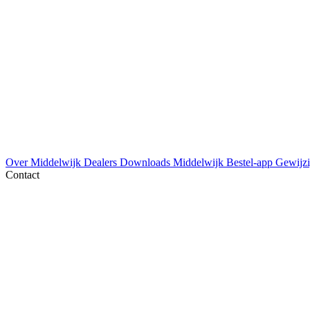
Over Middelwijk
Dealers
Downloads
Middelwijk Bestel-app
Gewijzi
Contact