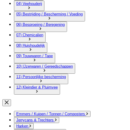
04) Veehouderij
05) Bestrijding / Bescherming / Voeding
06) Besproeiing / Beregening
07) Chemicalien
08) Huishoudelijk
09) Touwwaren / Tape
10) IJzerwaren / Gereedschappen
11) Persoonlijke bescherming
12) Kleindier & Pluimvee
Emmers / Kuipen / Tonnen / Composters
Jerrycans & Trechters
Harken