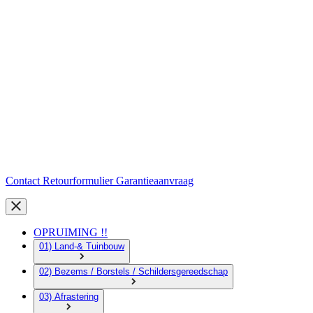
Contact
Retourformulier
Garantieaanvraag
OPRUIMING !!
01) Land-& Tuinbouw
02) Bezems / Borstels / Schildersgereedschap
03) Afrastering