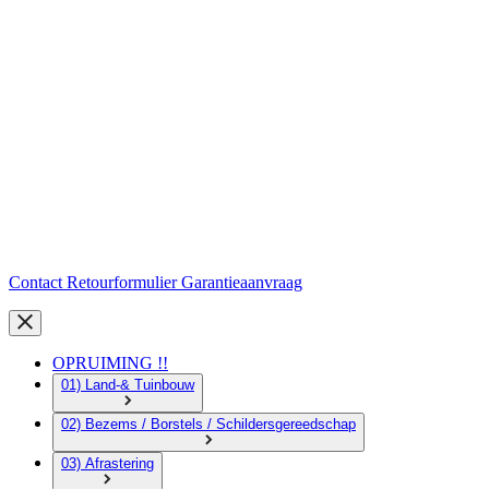
Contact
Retourformulier
Garantieaanvraag
OPRUIMING !!
01) Land-& Tuinbouw
02) Bezems / Borstels / Schildersgereedschap
03) Afrastering