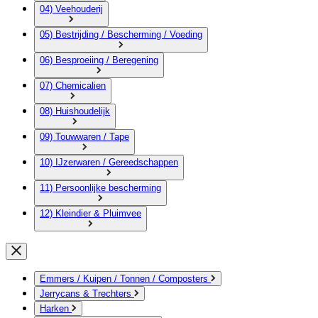
04) Veehouderij
05) Bestrijding / Bescherming / Voeding
06) Besproeiing / Beregening
07) Chemicalien
08) Huishoudelijk
09) Touwwaren / Tape
10) IJzerwaren / Gereedschappen
11) Persoonlijke bescherming
12) Kleindier & Pluimvee
Emmers / Kuipen / Tonnen / Composters
Jerrycans & Trechters
Harken