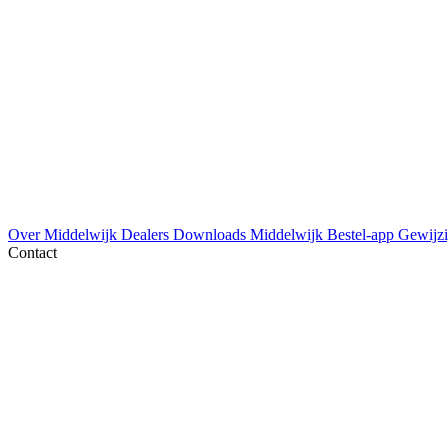
Over Middelwijk
Dealers
Downloads
Middelwijk Bestel-app
Gewijzi
Contact