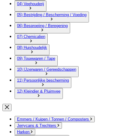
04) Veehouderij
05) Bestrijding / Bescherming / Voeding
06) Besproeiing / Beregening
07) Chemicalien
08) Huishoudelijk
09) Touwwaren / Tape
10) IJzerwaren / Gereedschappen
11) Persoonlijke bescherming
12) Kleindier & Pluimvee
Emmers / Kuipen / Tonnen / Composters
Jerrycans & Trechters
Harken