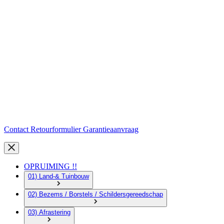
Contact
Retourformulier
Garantieaanvraag
OPRUIMING !!
01) Land-& Tuinbouw
02) Bezems / Borstels / Schildersgereedschap
03) Afrastering