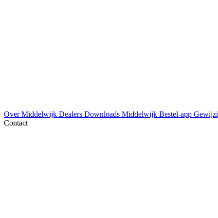
Over Middelwijk
Dealers
Downloads
Middelwijk Bestel-app
Gewijzi
Contact