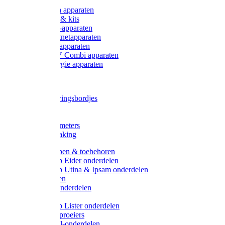
Onderdelen apparaten
Starter sets & kits
9V Batterij-apparaten
230V Lichtnetapparaten
12V Accu-apparaten
230V / 12V Combi apparaten
Zonne-energie apparaten
Tangen
Waarschuwingsbordjes
Afkuilen
Reiniging
Wegers en meters
Video bewaking
Weidepompen & toebehoren
Weidepomp Eider onderdelen
Weidepomp Utina & Ipsam onderdelen
Drinkbakken
Drinkbak onderdelen
Vlotters
Weidepomp Lister onderdelen
Nippels / Sproeiers
Drinknippel-onderdelen