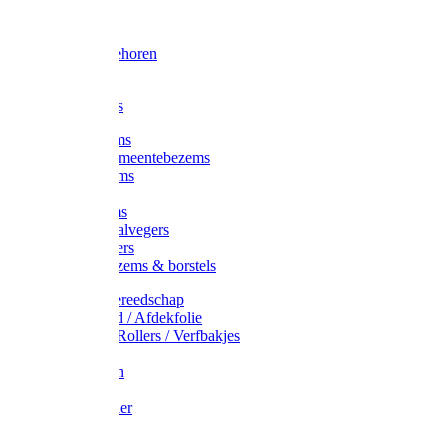
Voorhamer
Hamers
Slede toebehoren
Sledes
Composters
Straatbezems
Stads- / Gemeentebezems
Terrasbezems
Stalbezems
Gootbezems
Kamer-/Zaalvegers
Vloertrekkers
Onkruidbezems & borstels
Schildersgereedschap
Afplakband / Afdekfolie
Kwasten / Rollers / Verfbakjes
Mixers
Afdekfoliën
Messen
Schuurpapier
Luiwagens