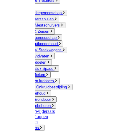
Jerrycans & Trechters
Harken
Hand-/ Kindergereedschap
Stratenmakersspullen
Sneeuw- / Mestschuivers
Baggeren & Zeisen
Elektrisch gereedschap
Boom / Struikonderhoud
Kruiwagens/ Steekwagens
Stelen / Handvaten
Tuinhulpmiddelen
Schop / Bats / Spade
Vorken & Rieken
Cultivator en krabbers
Schoffels / Onkruidbestrijding
Gazononderhoud
Hamers / Grondboor
Sledes / toebehoren
Onkruidverwijderaars
Ladders / Trappen
Werkbanken
Betonmolens