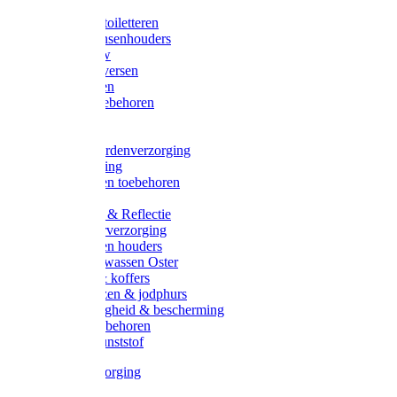
Halsters
Poetsen & toiletteren
Zadel-/Trensenhouders
Halstertouw
Halsters diversen
Hoofdstellen
Zadel & toebehoren
Longeren
Zwepen
Rapide paardenverzorging
Ruiter kleding
Hoofdstellen toebehoren
Dekens
Verlichting & Reflectie
Rapide leerverzorging
Likstenen en houders
Poetsen & wassen Oster
Poetssets & koffers
Ruiter laarzen & jodphurs
Ruiter veiligheid & bescherming
Ruiter - toebehoren
Voerbak kunststof
Klauwverzorging
Diversen