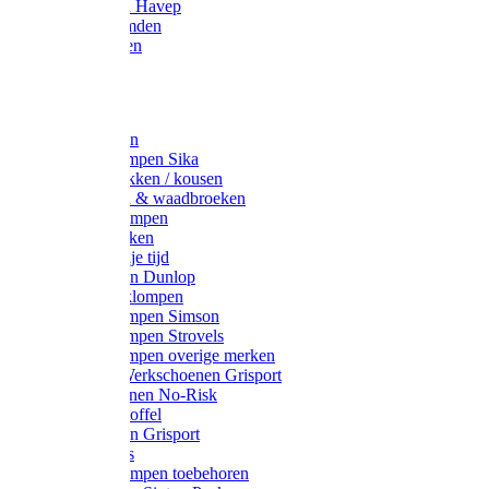
Werkjassen Havep
Thermohemden
Overhemden
Hoeden
Petten
Werksokken
Schoenklompen Sika
Thermo sokken / kousen
Lieslaarzen & waadbroeken
Houten klompen
Wandelsokken
Laarzen vrije tijd
Werklaarzen Dunlop
Kunststof klompen
Schoenklompen Simson
Schoenklompen Strovels
Schoenklompen overige merken
Wandel-/ Werkschoenen Grisport
Werkschoenen No-Risk
Klomppantoffel
Werklaarzen Grisport
Accessoires
Houten klompen toebehoren