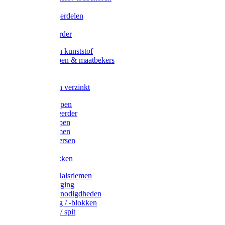
Veedrijvers
Koelift onderdelen
Antizuig
Uieronthaarder
Voerbakken kunststof
Voerscheppen & maatbekers
Hooiruiven
Hooinetten
Voerbakken verzinkt
Warmtelampen
Staartcoupeerder
Biggenkappen
Neuskrammen
Varken diversen
Zeugeband
Varkensbakken
Halsters / Halsriemen
Hoefverzorging
Lammer benodigdheden
Ramdektuig / -blokken
Vastzetpen / spit