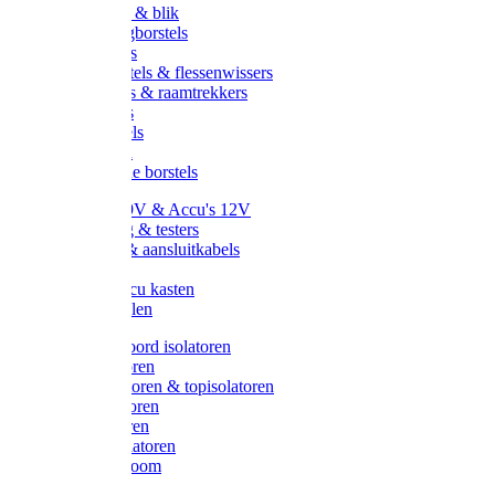
Handveger & blik
Voetenveegborstels
Handvegers
Afwasborstels & flessenwissers
Wasborstels & raamtrekkers
Tonborstels
Werkborstels
Ragebollen
Hygienische borstels
Batterijen 9V & Accu's 12V
Beveiliging & testers
Kabelsets & aansluitkabels
Aarding
Metalen accu kasten
Zonnepanelen
Draad & koord isolatoren
Ringisolatoren
Extra isolatoren & topisolatoren
Hoekisolatoren
Lintisolatoren
Afstandisolatoren
Isolatorenboom