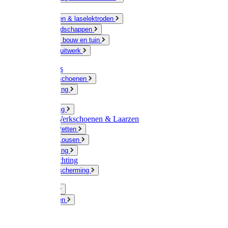
Ketting
Slijpschijven & laselektroden
Handgereedschappen
IJzerwaren bouw en tuin
Hang en sluitwerk
Disposables
Werkhandschoenen
Regenkleding
Klompen
Werkkleding
Wandel-/ Werkschoenen & Laarzen
Hoeden / Petten
Sokken / Kousen
Winterkleding
Winkelinrichting
Gelaatsbescherming
Pluimvee
Knaagdieren
Hond
Kat