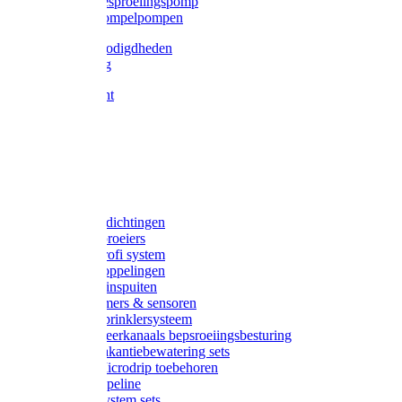
Gardena besproeiingspomp
Gardena dompelpompen
Tyleen benodigdheden
Tyleenslang
Lange bocht
Knie
T-stuk
Sok
Verloop
Nippels
Stop
Gardena afdichtingen
Gardena sproeiers
Gardena Profi system
Gardena koppelingen
Gardena tuinspuiten
Gardena timers & sensoren
Gardena Sprinklersysteem
Gardena meerkanaals bepsroeiingsbesturing
Gardena vakantiebewatering sets
Gardena Microdrip toebehoren
Gardena Pipeline
Gardena System sets