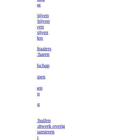
Victorketting
Afbraamschijven
Doorslijpschijven
Lamelschijven
Diamantschijven
Laselektroden
Schroevendraaiers
Tangen / Scharen
Zagen
Meetgereedschap
Beitels
Vijlen / Raspen
Sleutels
Lijmklemmen
Waterpassen
Bouwbeslag
Tuinbeslag
Grendels/schuifen
Hang en sluitwerk overig
Hengen/scharnieren
Scharnieren