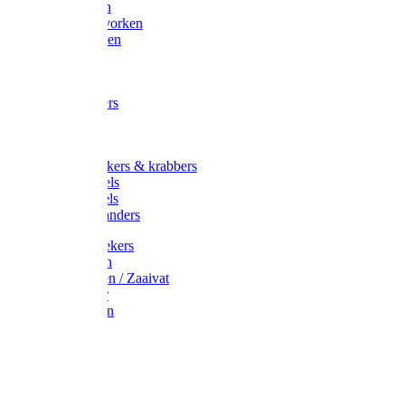
Maisvorken
Aardappelvorken
Vijgenvorken
Strohaak
Cultivators
Tuinkrabbers
Hakken
Schoffels
Onkruidstekers & krabbers
Hartschoffels
Ruitschoffels
Onkruidbranders
Graskantstekers
Verticuteren
Strooiwagen / Zaaivat
Grasmaaier
Grasscharen
Gazonrol
Trimmer
Grondboor
Tuinhamer