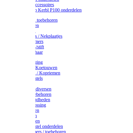
Drinkbak accessoires
Weidepomp Kerbl P100 onderdelen
Oormerken toebehoren
Enkelbanden
Oormerken
Halsplaatjes / Nekplaatjes
Kokernummers
Merkspray-/stift
Veemerkschaar
Uierverzorging
Halsters & Koetouwen
Halsriemen / Kopriemen
Koerugborstels
Koeliften
Koe / Stier diversen
Melkers toebehoren
Stalbenodigdheden
Kalververlossing
Stierenringen
Onthoornen
Kalverflessen
Koerugborstel onderdelen
Kalveremmers / toebehoren