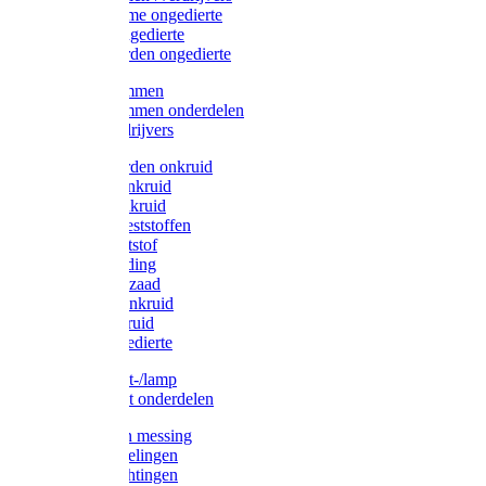
Protect Home ongedierte
Solabiol ongedierte
Protect Garden ongedierte
Mollenklemmen
Mollenklemmen onderdelen
Mollenverdrijvers
Protect Garden onkruid
Diversen onkruid
Solabiol onkruid
Solabiol meststoffen
Pokon meststof
Pokon voeding
Pokon graszaad
Roundup onkruid
Pokon onkruid
Pokon ongedierte
Vliegenkast-/lamp
Vliegenkast onderdelen
Zuigkorven messing
Geka koppelingen
Geka afdichtingen