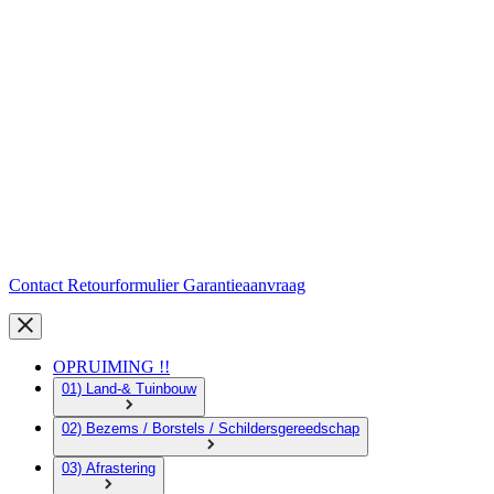
Contact
Retourformulier
Garantieaanvraag
OPRUIMING !!
01) Land-& Tuinbouw
02) Bezems / Borstels / Schildersgereedschap
03) Afrastering