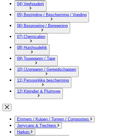
04) Veehouderij
05) Bestrijding / Bescherming / Voeding
06) Besproeiing / Beregening
07) Chemicalien
08) Huishoudelijk
09) Touwwaren / Tape
10) IJzerwaren / Gereedschappen
11) Persoonlijke bescherming
12) Kleindier & Pluimvee
Emmers / Kuipen / Tonnen / Composters
Jerrycans & Trechters
Harken