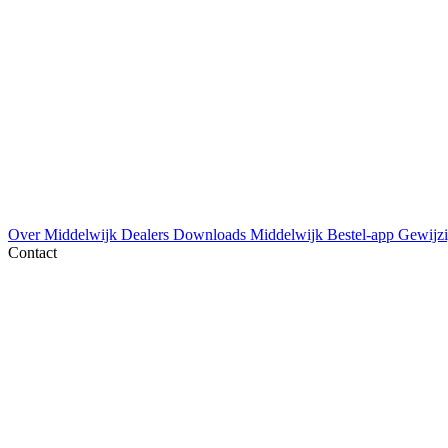
Over Middelwijk
Dealers
Downloads
Middelwijk Bestel-app
Gewijzi
Contact