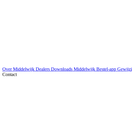
Over Middelwijk
Dealers
Downloads
Middelwijk Bestel-app
Gewijzi
Contact