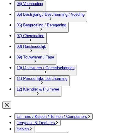
04) Veehouderij
05) Bestrijding / Bescherming / Voeding
06) Besproeiing / Beregening
07) Chemicalien
08) Huishoudelijk
09) Touwwaren / Tape
10) IJzerwaren / Gereedschappen
11) Persoonlijke bescherming
12) Kleindier & Pluimvee
Emmers / Kuipen / Tonnen / Composters
Jerrycans & Trechters
Harken