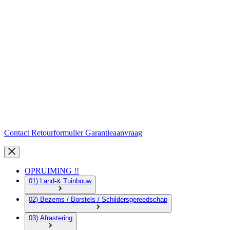
Contact
Retourformulier
Garantieaanvraag
OPRUIMING !!
01) Land-& Tuinbouw
02) Bezems / Borstels / Schildersgereedschap
03) Afrastering