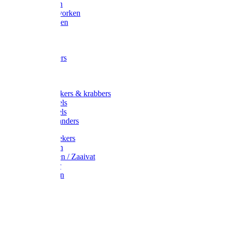
Maisvorken
Aardappelvorken
Vijgenvorken
Strohaak
Cultivators
Tuinkrabbers
Hakken
Schoffels
Onkruidstekers & krabbers
Hartschoffels
Ruitschoffels
Onkruidbranders
Graskantstekers
Verticuteren
Strooiwagen / Zaaivat
Grasmaaier
Grasscharen
Gazonrol
Trimmer
Grondboor
Tuinhamer