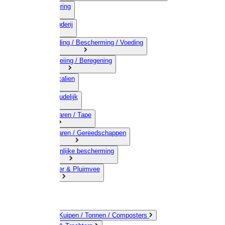
03) Afrastering
04) Veehouderij
05) Bestrijding / Bescherming / Voeding
06) Besproeiing / Beregening
07) Chemicalien
08) Huishoudelijk
09) Touwwaren / Tape
10) IJzerwaren / Gereedschappen
11) Persoonlijke bescherming
12) Kleindier & Pluimvee
Emmers / Kuipen / Tonnen / Composters