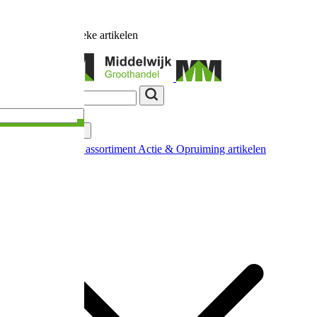
Ruim
17.000
unieke artikelen
Categorieën
Nieuw in ons assortiment
Actie & Opruiming artikelen
Extra