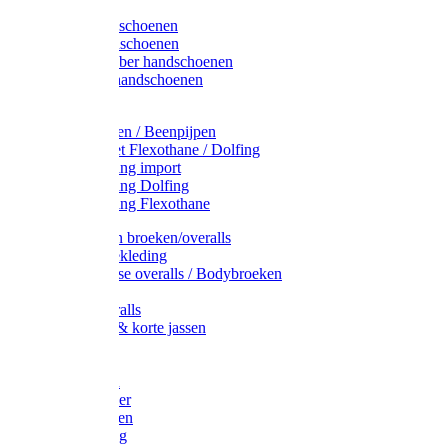
Latex handschoenen
Leren handschoenen
PVC / Rubber handschoenen
Katoenen handschoenen
Display
Plukmouwen / Beenpijpen
Reparatieset Flexothane / Dolfing
Regenkleding import
Regenkleding Dolfing
Regenkleding Flexothane
Toebehoren broeken/overalls
Signalisatiekleding
Amerikaanse overalls / Bodybroeken
Overalls
Kinderoveralls
Stofjassen & korte jassen
Werktruien
T-shirts
Werkjassen
Bodywarmer
Werkbroeken
Zaagkleding