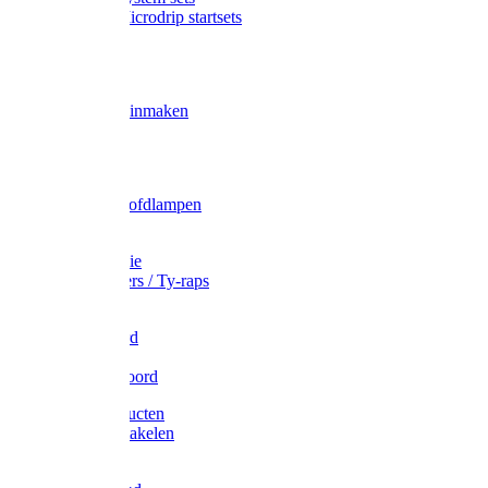
Gardena Microdrip startsets
Vet
Olie
Wecken & inmaken
Tricel
Americol
Zak- & Hoofdlampen
Lampjes
Tape en folie
Kabelbinders / Ty-raps
Bindtouw
Metselkoord
Touw
Elastisch koord
Afdekproducten
Heffen en takelen
Staalkabel