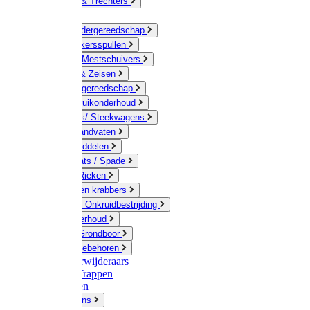
Jerrycans & Trechters
Harken
Hand-/ Kindergereedschap
Stratenmakersspullen
Sneeuw- / Mestschuivers
Baggeren & Zeisen
Elektrisch gereedschap
Boom / Struikonderhoud
Kruiwagens/ Steekwagens
Stelen / Handvaten
Tuinhulpmiddelen
Schop / Bats / Spade
Vorken & Rieken
Cultivator en krabbers
Schoffels / Onkruidbestrijding
Gazononderhoud
Hamers / Grondboor
Sledes / toebehoren
Onkruidverwijderaars
Ladders / Trappen
Werkbanken
Betonmolens