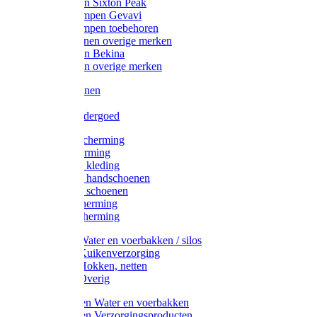
Werklaarzen Sixton Peak
Schoenklompen Gevavi
Schoenklompen toebehoren
Werkschoenen overige merken
Werklaarzen Bekina
Werklaarzen overige merken
Handschoenen
Mutsen
Thermo ondergoed
Gehoorbescherming
Oogbescherming
Disposable kleding
Disposable handschoenen
Disposable schoenen
Mondbescherming
Hoofdbescherming
Pluimvee Water en voerbakken / silos
Pluimvee Kuikenverzorging
Pluimvee Hokken, netten
Pluimvee Overig
Knaagdieren Water en voerbakken
Knaagdieren Verzorgingsproducten