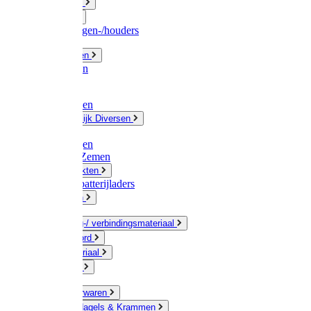
Fittingwerk
Gardena
Slangenwagen-/houders
Olie / Vetten
Chemicalien
Verven
Plasticzakken
Huishoudelijk Diversen
Matten
Zaksluitingen
Sponzen / Zemen
Zeepprodukten
Batterij & batterijladers
Zaklampen
Verpakking-/ verbindingsmateriaal
Touw / Koord
Afdekmateriaal
Staalkabel
Kleine ijzerwaren
Spijkers, Nagels & Krammen