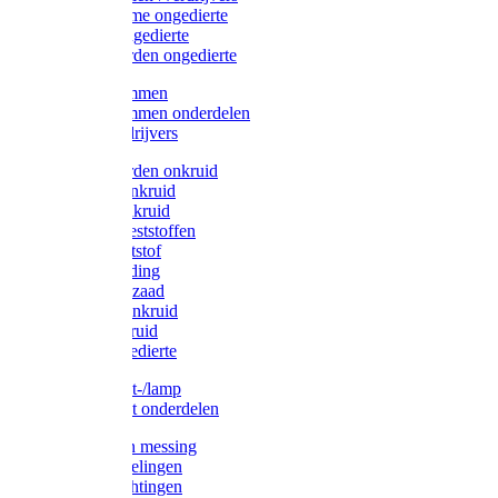
Protect Home ongedierte
Solabiol ongedierte
Protect Garden ongedierte
Mollenklemmen
Mollenklemmen onderdelen
Mollenverdrijvers
Protect Garden onkruid
Diversen onkruid
Solabiol onkruid
Solabiol meststoffen
Pokon meststof
Pokon voeding
Pokon graszaad
Roundup onkruid
Pokon onkruid
Pokon ongedierte
Vliegenkast-/lamp
Vliegenkast onderdelen
Zuigkorven messing
Geka koppelingen
Geka afdichtingen