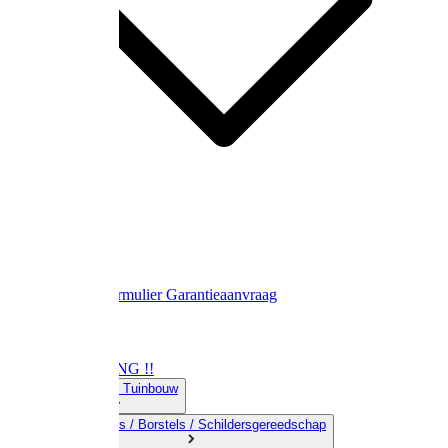
Contact
Retourformulier
Garantieaanvraag
OPRUIMING !!
01) Land-& Tuinbouw
02) Bezems / Borstels / Schildersgereedschap