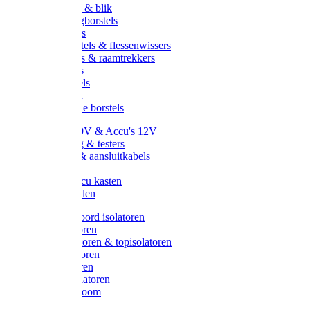
Handveger & blik
Voetenveegborstels
Handvegers
Afwasborstels & flessenwissers
Wasborstels & raamtrekkers
Tonborstels
Werkborstels
Ragebollen
Hygienische borstels
Batterijen 9V & Accu's 12V
Beveiliging & testers
Kabelsets & aansluitkabels
Aarding
Metalen accu kasten
Zonnepanelen
Draad & koord isolatoren
Ringisolatoren
Extra isolatoren & topisolatoren
Hoekisolatoren
Lintisolatoren
Afstandisolatoren
Isolatorenboom