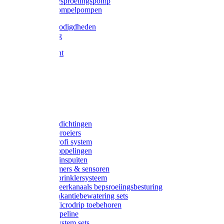
Gardena besproeiingspomp
Gardena dompelpompen
Tyleen benodigdheden
Tyleenslang
Lange bocht
Knie
T-stuk
Sok
Verloop
Nippels
Stop
Gardena afdichtingen
Gardena sproeiers
Gardena Profi system
Gardena koppelingen
Gardena tuinspuiten
Gardena timers & sensoren
Gardena Sprinklersysteem
Gardena meerkanaals bepsroeiingsbesturing
Gardena vakantiebewatering sets
Gardena Microdrip toebehoren
Gardena Pipeline
Gardena System sets