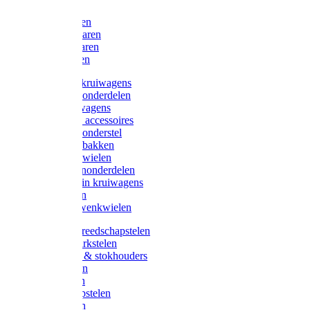
Bijlen
Snoeischaren
Heggenscharen
Takkenscharen
Snoeimessen
Landbouwkruiwagens
Kruiwagenonderdelen
Bouwkruiwagens
Kruiwagen accessoires
Kruiwagenonderstel
Kruiwagenbakken
Kruiwagenwielen
Steekwagenonderdelen
Huis en Tuin kruiwagens
Steekwagen
Bok- en Zwenkwielen
Overige gereedschapstelen
Bezem-/Harkstelen
Handvaten & stokhouders
Hamerstelen
Spadestelen
Graanschopstelen
Schopstelen