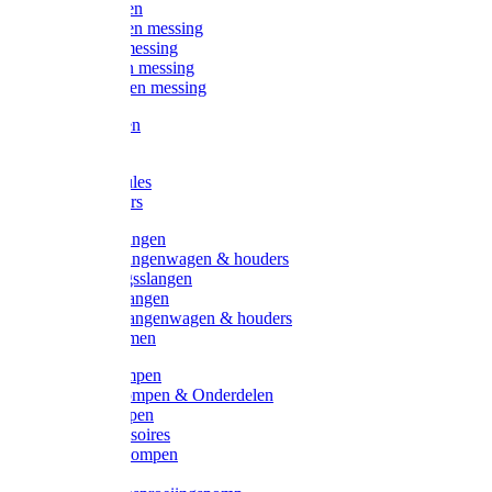
Kogelkranen
Koppelingen messing
Sproeiers messing
Tuinspuiten messing
Slangstukken messing
Handspuiten
Gieters
Kunststoftules
Regenmeters
Overige slangen
Overige slangenwagen & houders
Beregeningsslangen
Gardena slangen
Gardena slangenwagen & houders
Slangklemmen
Leader pompen
Zwengelpompen & Onderdelen
Ebara pompen
Pompaccessoires
Excellent pompen
Kinpumps