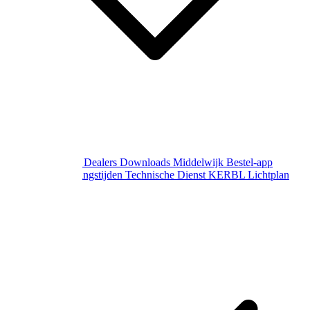
Over Middelwijk
Dealers
Downloads
Middelwijk Bestel-app
Gewijzigde openingstijden
Technische Dienst
KERBL Lichtplan
Aanvraag
Contact