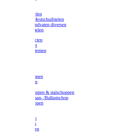
Bijlstelen
Vorkstelen
Gardena stelen
Sneeuw- /Mestschuifstelen
Stelen / Handvaten diversen
Telescoopstelen
Tuin producten
Fruitplukker
Ophangsystemen
Tuinafval
Manden
Spades
Betonschoppen
Schepbatsen
Batsen
Ballastschoppen & stalschoppen
Slijtsrip Graan- /Ballastschop
Graanschoppen
Spitvorken
Hooivorken
Mestvorken
Bietenvorken