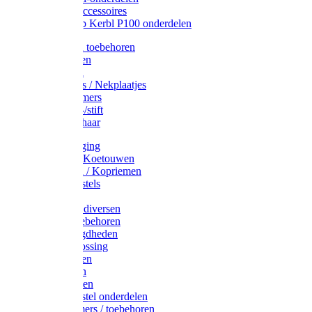
Drinkbak accessoires
Weidepomp Kerbl P100 onderdelen
Oormerken toebehoren
Enkelbanden
Oormerken
Halsplaatjes / Nekplaatjes
Kokernummers
Merkspray-/stift
Veemerkschaar
Uierverzorging
Halsters & Koetouwen
Halsriemen / Kopriemen
Koerugborstels
Koeliften
Koe / Stier diversen
Melkers toebehoren
Stalbenodigdheden
Kalververlossing
Stierenringen
Onthoornen
Kalverflessen
Koerugborstel onderdelen
Kalveremmers / toebehoren