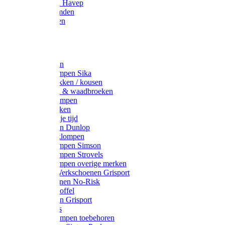
Werkjassen Havep
Thermohemden
Overhemden
Hoeden
Petten
Werksokken
Schoenklompen Sika
Thermo sokken / kousen
Lieslaarzen & waadbroeken
Houten klompen
Wandelsokken
Laarzen vrije tijd
Werklaarzen Dunlop
Kunststof klompen
Schoenklompen Simson
Schoenklompen Strovels
Schoenklompen overige merken
Wandel-/ Werkschoenen Grisport
Werkschoenen No-Risk
Klomppantoffel
Werklaarzen Grisport
Accessoires
Houten klompen toebehoren