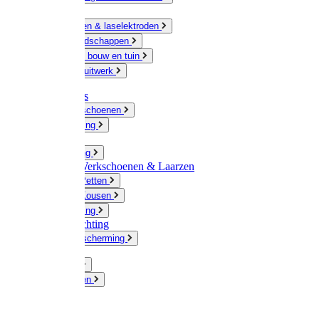
Ketting
Slijpschijven & laselektroden
Handgereedschappen
IJzerwaren bouw en tuin
Hang en sluitwerk
Disposables
Werkhandschoenen
Regenkleding
Klompen
Werkkleding
Wandel-/ Werkschoenen & Laarzen
Hoeden / Petten
Sokken / Kousen
Winterkleding
Winkelinrichting
Gelaatsbescherming
Pluimvee
Knaagdieren
Hond
Kat