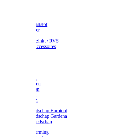
Speciekuip
Emmer kunststof
Schepemmer
Voerton
Emmer verzinkt / RVS
Regenton accessoires
Regenton
Jerrycans
Trechter
Polyharken
Gazonharken
Asfaltharken
Tuinharken
Hooiharken
Handgereedschap Eurotool
Handgereedschap Gardena
Kindergereedschap
Kniebescherming