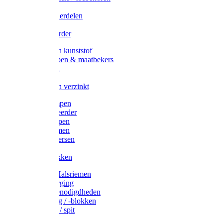
Veedrijvers
Koelift onderdelen
Antizuig
Uieronthaarder
Voerbakken kunststof
Voerscheppen & maatbekers
Hooiruiven
Hooinetten
Voerbakken verzinkt
Warmtelampen
Staartcoupeerder
Biggenkappen
Neuskrammen
Varken diversen
Zeugeband
Varkensbakken
Halsters / Halsriemen
Hoefverzorging
Lammer benodigdheden
Ramdektuig / -blokken
Vastzetpen / spit