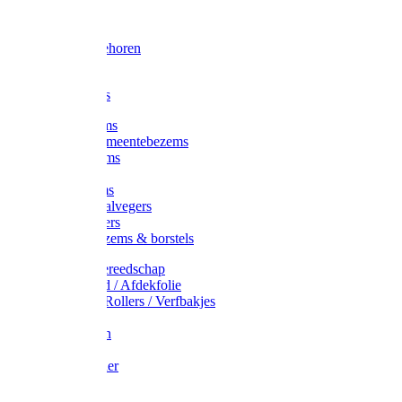
Voorhamer
Hamers
Slede toebehoren
Sledes
Composters
Straatbezems
Stads- / Gemeentebezems
Terrasbezems
Stalbezems
Gootbezems
Kamer-/Zaalvegers
Vloertrekkers
Onkruidbezems & borstels
Schildersgereedschap
Afplakband / Afdekfolie
Kwasten / Rollers / Verfbakjes
Mixers
Afdekfoliën
Messen
Schuurpapier
Luiwagens