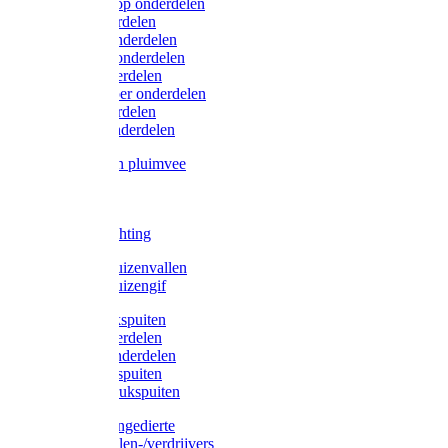
Lister/Liscop onderdelen
Eider onderdelen
Heiniger onderdelen
Constanta onderdelen
Moser onderdelen
Farm Clipper onderdelen
Oster onderdelen
TailWell onderdelen
Voerbakken pluimvee
Katten
Honden
LED verlichting
Ratten / Muizenvallen
Ratten / Muizengif
Gloria drukspuiten
Gloria onderdelen
Gardena onderdelen
Dario drukspuiten
Gardena drukspuiten
Diversen ongedierte
Insectenvallen-/verdrijvers