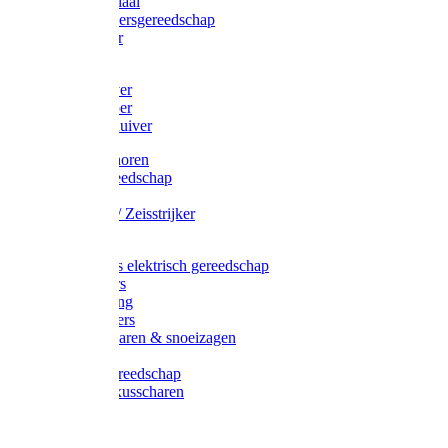
Afzetmateriaal
Stratenmakersgereedschap
Straathamer
Koevoeten
Mestschuiver
Mestschraper
Sneeuwschuiver
Zeis toebehoren
Baggergereedschap
Zeisen
Wetstenen / Zeisstrijker
Zeisboom
Accessoires elektrisch gereedschap
Grasmaaiers
Tuinreiniging
Robotmaaiers
Heggenscharen & snoeizagen
Trimmers
Klussen gereedschap
Gras & buxusscharen
Snoeizaag
Boomband