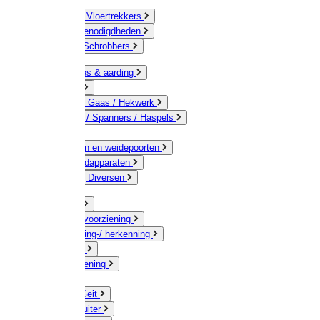
Bezems & Vloertrekkers
Schildersbenodigdheden
Borstels / Schrobbers
Accessoires & aarding
Isolatoren
Geleiders / Gaas / Hekwerk
Verbinders / Spanners / Haspels
Palen
Doorgangen en weidepoorten
Schrikdraadapparaten
Afrastering Diversen
Erf & Stal
Drinkwatervoorziening
Veemarkering-/ herkenning
Koe / Stier
Voervoorziening
Varken
Schaap / Geit
Paard & Ruiter