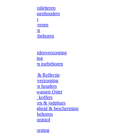
Halsters
Poetsen & toiletteren
Zadel-/Trensenhouders
Halstertouw
Halsters diversen
Hoofdstellen
Zadel & toebehoren
Longeren
Zwepen
Rapide paardenverzorging
Ruiter kleding
Hoofdstellen toebehoren
Dekens
Verlichting & Reflectie
Rapide leerverzorging
Likstenen en houders
Poetsen & wassen Oster
Poetssets & koffers
Ruiter laarzen & jodphurs
Ruiter veiligheid & bescherming
Ruiter - toebehoren
Voerbak kunststof
Klauwverzorging
Diversen