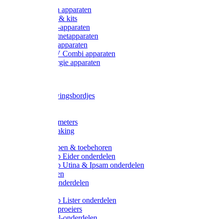
Onderdelen apparaten
Starter sets & kits
9V Batterij-apparaten
230V Lichtnetapparaten
12V Accu-apparaten
230V / 12V Combi apparaten
Zonne-energie apparaten
Tangen
Waarschuwingsbordjes
Afkuilen
Reiniging
Wegers en meters
Video bewaking
Weidepompen & toebehoren
Weidepomp Eider onderdelen
Weidepomp Utina & Ipsam onderdelen
Drinkbakken
Drinkbak onderdelen
Vlotters
Weidepomp Lister onderdelen
Nippels / Sproeiers
Drinknippel-onderdelen