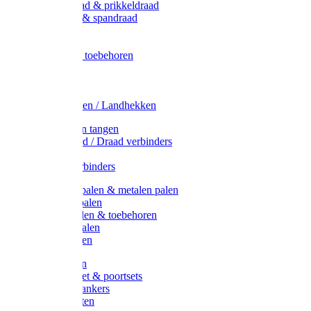
Metaal draad & prikkeldraad
Binddraad & spandraad
Gaas
Lint
Afrasternet toebehoren
Draad
Afrasternet
Koord
Weidehekken / Landhekken
Spanners en tangen
Lint / Koord / Draad verbinders
Haspels
Litzclip verbinders
Recycling palen & metalen palen
Kunststof palen
T-Post t-palen & toebehoren
Glasfiber palen
Houten palen
Poortgrepen
Doorgangset & poortsets
Poortgreepankers
Weidepoorten