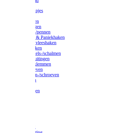
Waslijndraad
Simplexknipjes
Wervels
Sleutelringen
Gelaste ringen
Borgveren-/pennen
Musketons & Paniekhaken
S-haken & vleeshaken
Karabijnhaken
Noodschakels-/schalmen
Harp-/D-sluitingen
Staaldraadklemmen
Spanschroeven
Ringmoeren-/schroeven
Puntkousen
U-beugels
Aanlegringen
Lasthaken
Nagels
Krammen
Spijkers
Voetketting
Scheepsketting