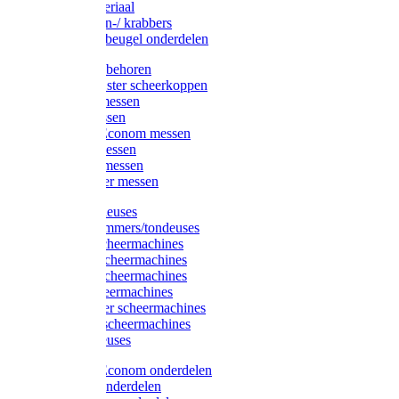
Injectiemateriaal
Hoefmessen-/ krabbers
Hoefbekapbeugel onderdelen
Messen toebehoren
Moser & Oster scheerkoppen
Hauptner messen
Liscop messen
Aesculap/Econom messen
Heiniger messen
Constanta messen
FarmClipper messen
Moser tondeuses
Overige trimmers/tondeuses
Heiniger scheermachines
Hauptner scheermachines
Aesculap scheermachines
Liscop scheermachines
FarmClipper scheermachines
Constanta scheermachines
Wahl tondeuses
Aesculap/Econom onderdelen
Hauptner onderdelen