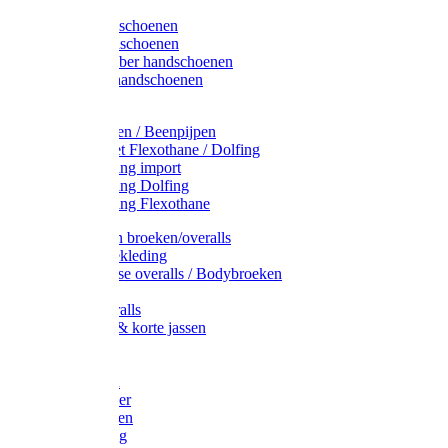
Latex handschoenen
Leren handschoenen
PVC / Rubber handschoenen
Katoenen handschoenen
Display
Plukmouwen / Beenpijpen
Reparatieset Flexothane / Dolfing
Regenkleding import
Regenkleding Dolfing
Regenkleding Flexothane
Toebehoren broeken/overalls
Signalisatiekleding
Amerikaanse overalls / Bodybroeken
Overalls
Kinderoveralls
Stofjassen & korte jassen
Werktruien
T-shirts
Werkjassen
Bodywarmer
Werkbroeken
Zaagkleding