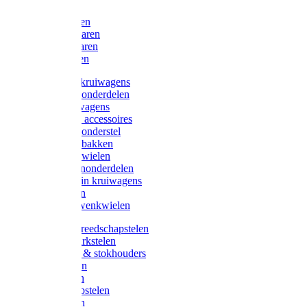
Bijlen
Snoeischaren
Heggenscharen
Takkenscharen
Snoeimessen
Landbouwkruiwagens
Kruiwagenonderdelen
Bouwkruiwagens
Kruiwagen accessoires
Kruiwagenonderstel
Kruiwagenbakken
Kruiwagenwielen
Steekwagenonderdelen
Huis en Tuin kruiwagens
Steekwagen
Bok- en Zwenkwielen
Overige gereedschapstelen
Bezem-/Harkstelen
Handvaten & stokhouders
Hamerstelen
Spadestelen
Graanschopstelen
Schopstelen