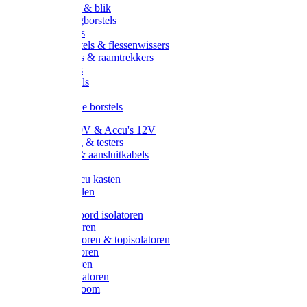
Handveger & blik
Voetenveegborstels
Handvegers
Afwasborstels & flessenwissers
Wasborstels & raamtrekkers
Tonborstels
Werkborstels
Ragebollen
Hygienische borstels
Batterijen 9V & Accu's 12V
Beveiliging & testers
Kabelsets & aansluitkabels
Aarding
Metalen accu kasten
Zonnepanelen
Draad & koord isolatoren
Ringisolatoren
Extra isolatoren & topisolatoren
Hoekisolatoren
Lintisolatoren
Afstandisolatoren
Isolatorenboom