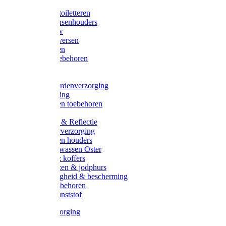
Halsters
Poetsen & toiletteren
Zadel-/Trensenhouders
Halstertouw
Halsters diversen
Hoofdstellen
Zadel & toebehoren
Longeren
Zwepen
Rapide paardenverzorging
Ruiter kleding
Hoofdstellen toebehoren
Dekens
Verlichting & Reflectie
Rapide leerverzorging
Likstenen en houders
Poetsen & wassen Oster
Poetssets & koffers
Ruiter laarzen & jodphurs
Ruiter veiligheid & bescherming
Ruiter - toebehoren
Voerbak kunststof
Klauwverzorging
Diversen