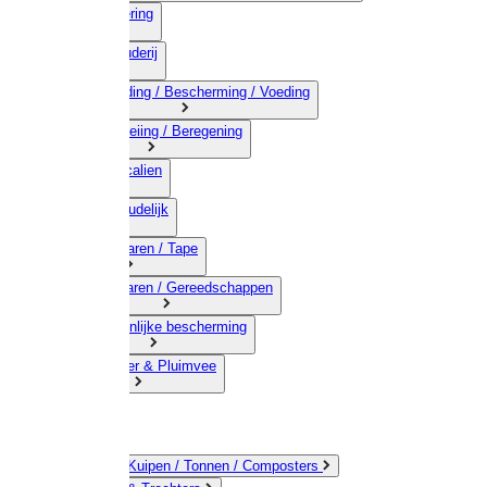
03) Afrastering
04) Veehouderij
05) Bestrijding / Bescherming / Voeding
06) Besproeiing / Beregening
07) Chemicalien
08) Huishoudelijk
09) Touwwaren / Tape
10) IJzerwaren / Gereedschappen
11) Persoonlijke bescherming
12) Kleindier & Pluimvee
Emmers / Kuipen / Tonnen / Composters