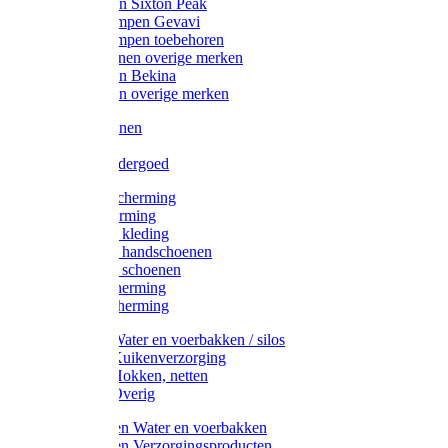
Werklaarzen Sixton Peak
Schoenklompen Gevavi
Schoenklompen toebehoren
Werkschoenen overige merken
Werklaarzen Bekina
Werklaarzen overige merken
Handschoenen
Mutsen
Thermo ondergoed
Gehoorbescherming
Oogbescherming
Disposable kleding
Disposable handschoenen
Disposable schoenen
Mondbescherming
Hoofdbescherming
Pluimvee Water en voerbakken / silos
Pluimvee Kuikenverzorging
Pluimvee Hokken, netten
Pluimvee Overig
Knaagdieren Water en voerbakken
Knaagdieren Verzorgingsproducten