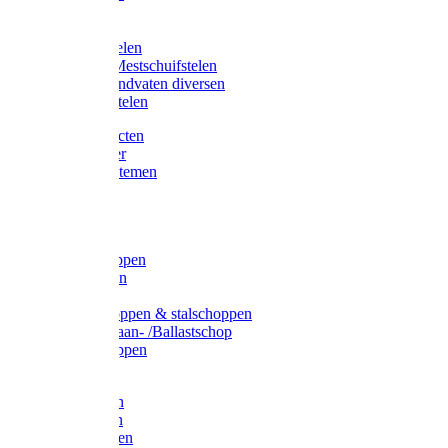
Bijlstelen
Vorkstelen
Gardena stelen
Sneeuw- /Mestschuifstelen
Stelen / Handvaten diversen
Telescoopstelen
Tuin producten
Fruitplukker
Ophangsystemen
Tuinafval
Manden
Spades
Betonschoppen
Schepbatsen
Batsen
Ballastschoppen & stalschoppen
Slijtsrip Graan- /Ballastschop
Graanschoppen
Spitvorken
Hooivorken
Mestvorken
Bietenvorken