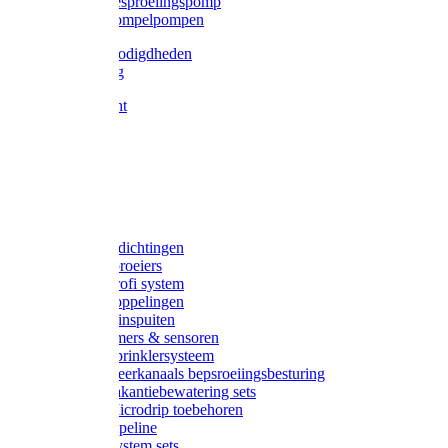
Gardena besproeiingspomp
Gardena dompelpompen
Tyleen benodigdheden
Tyleenslang
Lange bocht
Knie
T-stuk
Sok
Verloop
Nippels
Stop
Gardena afdichtingen
Gardena sproeiers
Gardena Profi system
Gardena koppelingen
Gardena tuinspuiten
Gardena timers & sensoren
Gardena Sprinklersysteem
Gardena meerkanaals bepsroeiingsbesturing
Gardena vakantiebewatering sets
Gardena Microdrip toebehoren
Gardena Pipeline
Gardena System sets