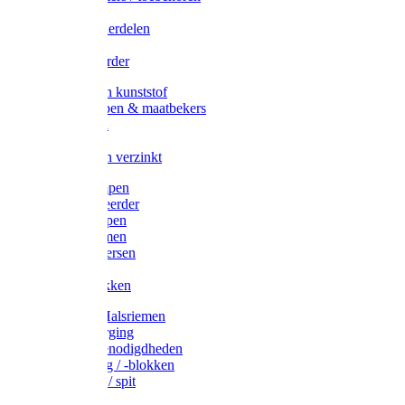
Veedrijvers
Koelift onderdelen
Antizuig
Uieronthaarder
Voerbakken kunststof
Voerscheppen & maatbekers
Hooiruiven
Hooinetten
Voerbakken verzinkt
Warmtelampen
Staartcoupeerder
Biggenkappen
Neuskrammen
Varken diversen
Zeugeband
Varkensbakken
Halsters / Halsriemen
Hoefverzorging
Lammer benodigdheden
Ramdektuig / -blokken
Vastzetpen / spit