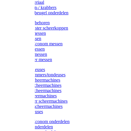
Injectiemateriaal
Hoefmessen-/ krabbers
Hoefbekapbeugel onderdelen
Messen toebehoren
Moser & Oster scheerkoppen
Hauptner messen
Liscop messen
Aesculap/Econom messen
Heiniger messen
Constanta messen
FarmClipper messen
Moser tondeuses
Overige trimmers/tondeuses
Heiniger scheermachines
Hauptner scheermachines
Aesculap scheermachines
Liscop scheermachines
FarmClipper scheermachines
Constanta scheermachines
Wahl tondeuses
Aesculap/Econom onderdelen
Hauptner onderdelen