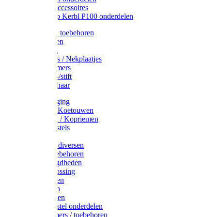
Drinkbak accessoires
Weidepomp Kerbl P100 onderdelen
Oormerken toebehoren
Enkelbanden
Oormerken
Halsplaatjes / Nekplaatjes
Kokernummers
Merkspray-/stift
Veemerkschaar
Uierverzorging
Halsters & Koetouwen
Halsriemen / Kopriemen
Koerugborstels
Koeliften
Koe / Stier diversen
Melkers toebehoren
Stalbenodigdheden
Kalververlossing
Stierenringen
Onthoornen
Kalverflessen
Koerugborstel onderdelen
Kalveremmers / toebehoren