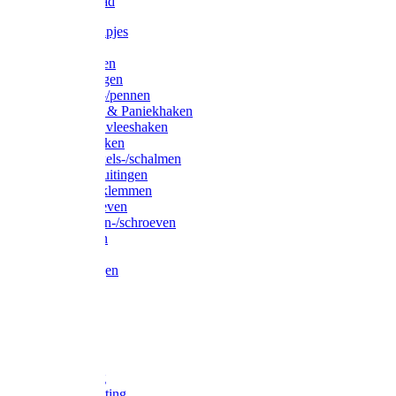
Waslijndraad
Simplexknipjes
Wervels
Sleutelringen
Gelaste ringen
Borgveren-/pennen
Musketons & Paniekhaken
S-haken & vleeshaken
Karabijnhaken
Noodschakels-/schalmen
Harp-/D-sluitingen
Staaldraadklemmen
Spanschroeven
Ringmoeren-/schroeven
Puntkousen
U-beugels
Aanlegringen
Lasthaken
Nagels
Krammen
Spijkers
Voetketting
Scheepsketting