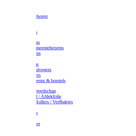
Voorhamer
Hamers
Slede toebehoren
Sledes
Composters
Straatbezems
Stads- / Gemeentebezems
Terrasbezems
Stalbezems
Gootbezems
Kamer-/Zaalvegers
Vloertrekkers
Onkruidbezems & borstels
Schildersgereedschap
Afplakband / Afdekfolie
Kwasten / Rollers / Verfbakjes
Mixers
Afdekfoliën
Messen
Schuurpapier
Luiwagens