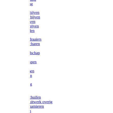
Victorketting
Afbraamschijven
Doorslijpschijven
Lamelschijven
Diamantschijven
Laselektroden
Schroevendraaiers
Tangen / Scharen
Zagen
Meetgereedschap
Beitels
Vijlen / Raspen
Sleutels
Lijmklemmen
Waterpassen
Bouwbeslag
Tuinbeslag
Grendels/schuifen
Hang en sluitwerk overig
Hengen/scharnieren
Scharnieren