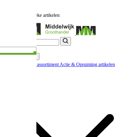
Ruim
17.000
unieke artikelen
Categorieën
Nieuw in ons assortiment
Actie & Opruiming artikelen
Extra