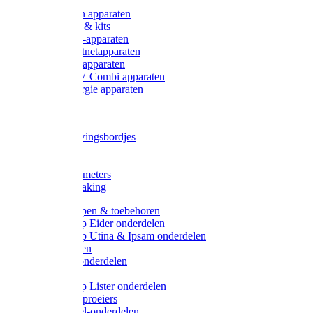
Onderdelen apparaten
Starter sets & kits
9V Batterij-apparaten
230V Lichtnetapparaten
12V Accu-apparaten
230V / 12V Combi apparaten
Zonne-energie apparaten
Tangen
Waarschuwingsbordjes
Afkuilen
Reiniging
Wegers en meters
Video bewaking
Weidepompen & toebehoren
Weidepomp Eider onderdelen
Weidepomp Utina & Ipsam onderdelen
Drinkbakken
Drinkbak onderdelen
Vlotters
Weidepomp Lister onderdelen
Nippels / Sproeiers
Drinknippel-onderdelen