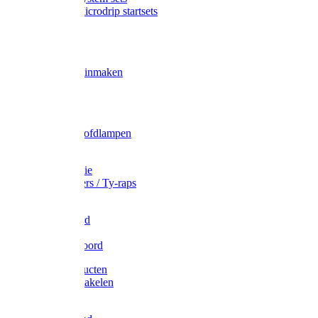
Gardena Microdrip startsets
Vet
Olie
Wecken & inmaken
Tricel
Americol
Zak- & Hoofdlampen
Lampjes
Tape en folie
Kabelbinders / Ty-raps
Bindtouw
Metselkoord
Touw
Elastisch koord
Afdekproducten
Heffen en takelen
Staalkabel