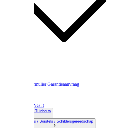
Contact
Retourformulier
Garantieaanvraag
OPRUIMING !!
01) Land-& Tuinbouw
02) Bezems / Borstels / Schildersgereedschap