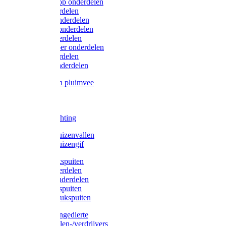
Lister/Liscop onderdelen
Eider onderdelen
Heiniger onderdelen
Constanta onderdelen
Moser onderdelen
Farm Clipper onderdelen
Oster onderdelen
TailWell onderdelen
Voerbakken pluimvee
Katten
Honden
LED verlichting
Ratten / Muizenvallen
Ratten / Muizengif
Gloria drukspuiten
Gloria onderdelen
Gardena onderdelen
Dario drukspuiten
Gardena drukspuiten
Diversen ongedierte
Insectenvallen-/verdrijvers