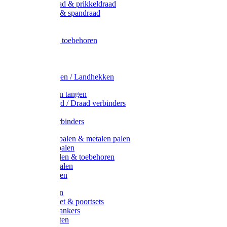
Metaal draad & prikkeldraad
Binddraad & spandraad
Gaas
Lint
Afrasternet toebehoren
Draad
Afrasternet
Koord
Weidehekken / Landhekken
Spanners en tangen
Lint / Koord / Draad verbinders
Haspels
Litzclip verbinders
Recycling palen & metalen palen
Kunststof palen
T-Post t-palen & toebehoren
Glasfiber palen
Houten palen
Poortgrepen
Doorgangset & poortsets
Poortgreepankers
Weidepoorten