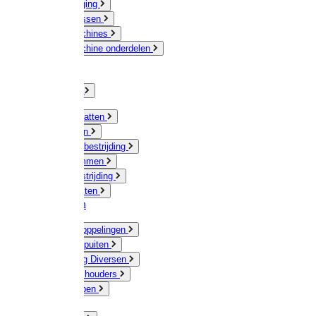
Veeverzorging
Scheermessen
Scheermachines
Scheermachine onderdelen
Huisdieren
Kippen
Verlichting
Muizen / Ratten
Drukspuiten
Ongediertebestrijding
Mollenklemmen
Onkruidbestrijding
Vliegenkasten
Meststoffen
Messing koppelingen
Gieters / Spuiten
Besproeiing Diversen
Slangen & houders
Waterpompen
Tyleen