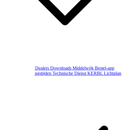
Over Middelwijk
Dealers
Downloads
Middelwijk Bestel-app
Gewijzigde openingstijden
Technische Dienst
KERBL Lichtplan
Aanvraag
Contact