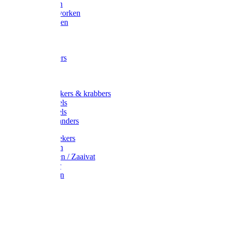
Maisvorken
Aardappelvorken
Vijgenvorken
Strohaak
Cultivators
Tuinkrabbers
Hakken
Schoffels
Onkruidstekers & krabbers
Hartschoffels
Ruitschoffels
Onkruidbranders
Graskantstekers
Verticuteren
Strooiwagen / Zaaivat
Grasmaaier
Grasscharen
Gazonrol
Trimmer
Grondboor
Tuinhamer