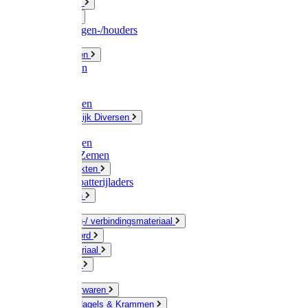
Fittingwerk
Gardena
Slangenwagen-/houders
Olie / Vetten
Chemicalien
Verven
Plasticzakken
Huishoudelijk Diversen
Matten
Zaksluitingen
Sponzen / Zemen
Zeepprodukten
Batterij & batterijladers
Zaklampen
Verpakking-/ verbindingsmateriaal
Touw / Koord
Afdekmateriaal
Staalkabel
Kleine ijzerwaren
Spijkers, Nagels & Krammen