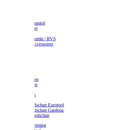
Speciekuip
Emmer kunststof
Schepemmer
Voerton
Emmer verzinkt / RVS
Regenton accessoires
Regenton
Jerrycans
Trechter
Polyharken
Gazonharken
Asfaltharken
Tuinharken
Hooiharken
Handgereedschap Eurotool
Handgereedschap Gardena
Kindergereedschap
Kniebescherming