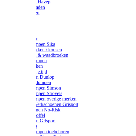
Werkjassen Havep
Thermohemden
Overhemden
Hoeden
Petten
Werksokken
Schoenklompen Sika
Thermo sokken / kousen
Lieslaarzen & waadbroeken
Houten klompen
Wandelsokken
Laarzen vrije tijd
Werklaarzen Dunlop
Kunststof klompen
Schoenklompen Simson
Schoenklompen Strovels
Schoenklompen overige merken
Wandel-/ Werkschoenen Grisport
Werkschoenen No-Risk
Klomppantoffel
Werklaarzen Grisport
Accessoires
Houten klompen toebehoren