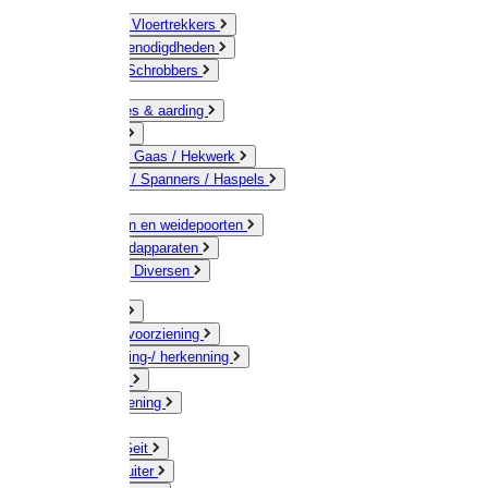
Bezems & Vloertrekkers
Schildersbenodigdheden
Borstels / Schrobbers
Accessoires & aarding
Isolatoren
Geleiders / Gaas / Hekwerk
Verbinders / Spanners / Haspels
Palen
Doorgangen en weidepoorten
Schrikdraadapparaten
Afrastering Diversen
Erf & Stal
Drinkwatervoorziening
Veemarkering-/ herkenning
Koe / Stier
Voervoorziening
Varken
Schaap / Geit
Paard & Ruiter