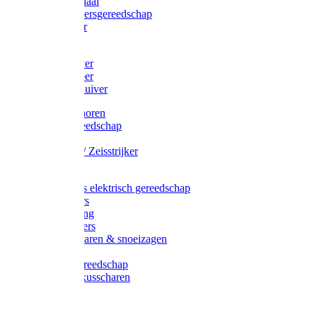
Afzetmateriaal
Stratenmakersgereedschap
Straathamer
Koevoeten
Mestschuiver
Mestschraper
Sneeuwschuiver
Zeis toebehoren
Baggergereedschap
Zeisen
Wetstenen / Zeisstrijker
Zeisboom
Accessoires elektrisch gereedschap
Grasmaaiers
Tuinreiniging
Robotmaaiers
Heggenscharen & snoeizagen
Trimmers
Klussen gereedschap
Gras & buxusscharen
Snoeizaag
Boomband