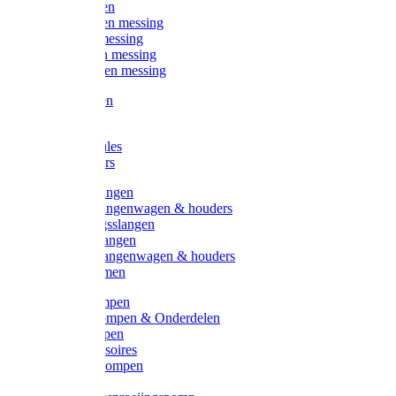
Kogelkranen
Koppelingen messing
Sproeiers messing
Tuinspuiten messing
Slangstukken messing
Handspuiten
Gieters
Kunststoftules
Regenmeters
Overige slangen
Overige slangenwagen & houders
Beregeningsslangen
Gardena slangen
Gardena slangenwagen & houders
Slangklemmen
Leader pompen
Zwengelpompen & Onderdelen
Ebara pompen
Pompaccessoires
Excellent pompen
Kinpumps