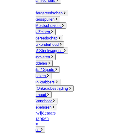
Jerrycans & Trechters
Harken
Hand-/ Kindergereedschap
Stratenmakersspullen
Sneeuw- / Mestschuivers
Baggeren & Zeisen
Elektrisch gereedschap
Boom / Struikonderhoud
Kruiwagens/ Steekwagens
Stelen / Handvaten
Tuinhulpmiddelen
Schop / Bats / Spade
Vorken & Rieken
Cultivator en krabbers
Schoffels / Onkruidbestrijding
Gazononderhoud
Hamers / Grondboor
Sledes / toebehoren
Onkruidverwijderaars
Ladders / Trappen
Werkbanken
Betonmolens