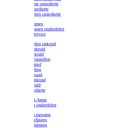
Protect Home ongedierte
Solabiol ongedierte
Protect Garden ongedierte
Mollenklemmen
Mollenklemmen onderdelen
Mollenverdrijvers
Protect Garden onkruid
Diversen onkruid
Solabiol onkruid
Solabiol meststoffen
Pokon meststof
Pokon voeding
Pokon graszaad
Roundup onkruid
Pokon onkruid
Pokon ongedierte
Vliegenkast-/lamp
Vliegenkast onderdelen
Zuigkorven messing
Geka koppelingen
Geka afdichtingen