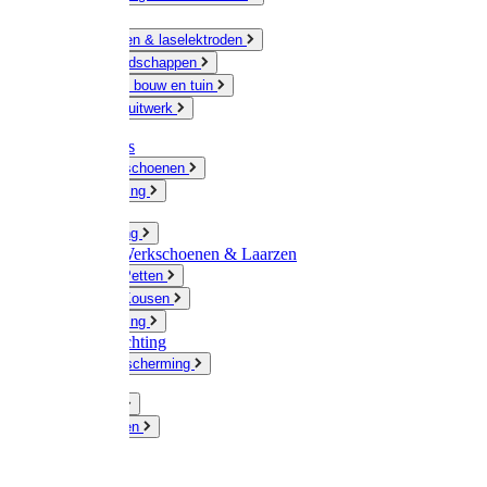
Ketting
Slijpschijven & laselektroden
Handgereedschappen
IJzerwaren bouw en tuin
Hang en sluitwerk
Disposables
Werkhandschoenen
Regenkleding
Klompen
Werkkleding
Wandel-/ Werkschoenen & Laarzen
Hoeden / Petten
Sokken / Kousen
Winterkleding
Winkelinrichting
Gelaatsbescherming
Pluimvee
Knaagdieren
Hond
Kat