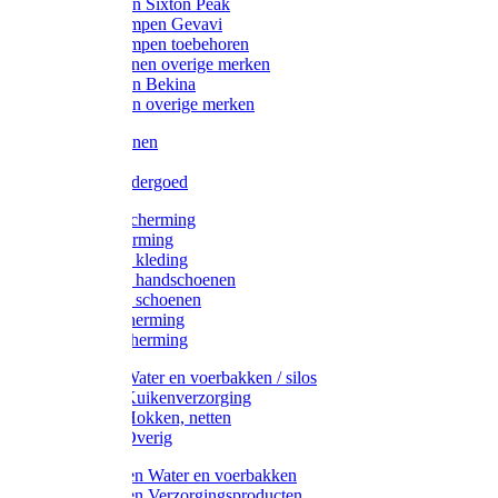
Werklaarzen Sixton Peak
Schoenklompen Gevavi
Schoenklompen toebehoren
Werkschoenen overige merken
Werklaarzen Bekina
Werklaarzen overige merken
Handschoenen
Mutsen
Thermo ondergoed
Gehoorbescherming
Oogbescherming
Disposable kleding
Disposable handschoenen
Disposable schoenen
Mondbescherming
Hoofdbescherming
Pluimvee Water en voerbakken / silos
Pluimvee Kuikenverzorging
Pluimvee Hokken, netten
Pluimvee Overig
Knaagdieren Water en voerbakken
Knaagdieren Verzorgingsproducten