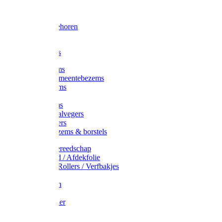
Voorhamer
Hamers
Slede toebehoren
Sledes
Composters
Straatbezems
Stads- / Gemeentebezems
Terrasbezems
Stalbezems
Gootbezems
Kamer-/Zaalvegers
Vloertrekkers
Onkruidbezems & borstels
Schildersgereedschap
Afplakband / Afdekfolie
Kwasten / Rollers / Verfbakjes
Mixers
Afdekfoliën
Messen
Schuurpapier
Luiwagens