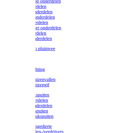
Lister/Liscop onderdelen
Eider onderdelen
Heiniger onderdelen
Constanta onderdelen
Moser onderdelen
Farm Clipper onderdelen
Oster onderdelen
TailWell onderdelen
Voerbakken pluimvee
Katten
Honden
LED verlichting
Ratten / Muizenvallen
Ratten / Muizengif
Gloria drukspuiten
Gloria onderdelen
Gardena onderdelen
Dario drukspuiten
Gardena drukspuiten
Diversen ongedierte
Insectenvallen-/verdrijvers