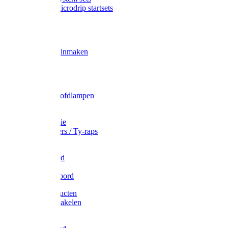
Gardena Microdrip startsets
Vet
Olie
Wecken & inmaken
Tricel
Americol
Zak- & Hoofdlampen
Lampjes
Tape en folie
Kabelbinders / Ty-raps
Bindtouw
Metselkoord
Touw
Elastisch koord
Afdekproducten
Heffen en takelen
Staalkabel