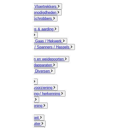
Bezems & Vloertrekkers
Schildersbenodigdheden
Borstels / Schrobbers
Accessoires & aarding
Isolatoren
Geleiders / Gaas / Hekwerk
Verbinders / Spanners / Haspels
Palen
Doorgangen en weidepoorten
Schrikdraadapparaten
Afrastering Diversen
Erf & Stal
Drinkwatervoorziening
Veemarkering-/ herkenning
Koe / Stier
Voervoorziening
Varken
Schaap / Geit
Paard & Ruiter