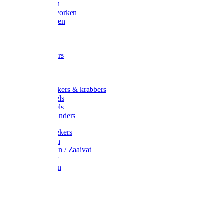
Maisvorken
Aardappelvorken
Vijgenvorken
Strohaak
Cultivators
Tuinkrabbers
Hakken
Schoffels
Onkruidstekers & krabbers
Hartschoffels
Ruitschoffels
Onkruidbranders
Graskantstekers
Verticuteren
Strooiwagen / Zaaivat
Grasmaaier
Grasscharen
Gazonrol
Trimmer
Grondboor
Tuinhamer