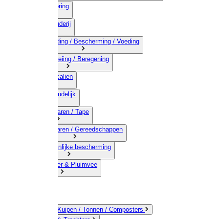
03) Afrastering
04) Veehouderij
05) Bestrijding / Bescherming / Voeding
06) Besproeiing / Beregening
07) Chemicalien
08) Huishoudelijk
09) Touwwaren / Tape
10) IJzerwaren / Gereedschappen
11) Persoonlijke bescherming
12) Kleindier & Pluimvee
Emmers / Kuipen / Tonnen / Composters