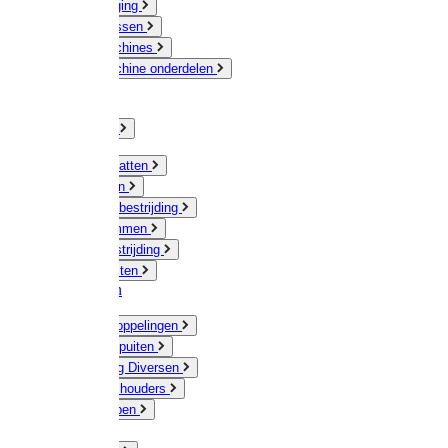
Veeverzorging
Scheermessen
Scheermachines
Scheermachine onderdelen
Huisdieren
Kippen
Verlichting
Muizen / Ratten
Drukspuiten
Ongediertebestrijding
Mollenklemmen
Onkruidbestrijding
Vliegenkasten
Meststoffen
Messing koppelingen
Gieters / Spuiten
Besproeiing Diversen
Slangen & houders
Waterpompen
Tyleen