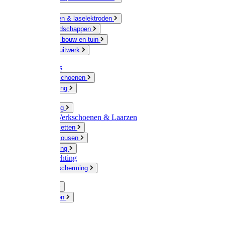
Ketting
Slijpschijven & laselektroden
Handgereedschappen
IJzerwaren bouw en tuin
Hang en sluitwerk
Disposables
Werkhandschoenen
Regenkleding
Klompen
Werkkleding
Wandel-/ Werkschoenen & Laarzen
Hoeden / Petten
Sokken / Kousen
Winterkleding
Winkelinrichting
Gelaatsbescherming
Pluimvee
Knaagdieren
Hond
Kat