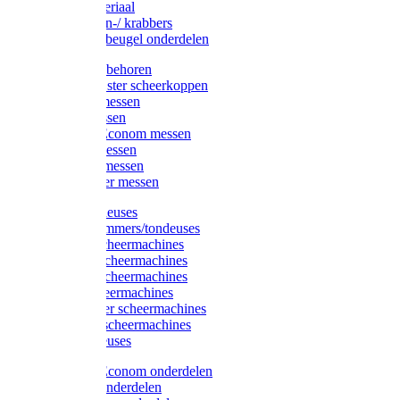
Injectiemateriaal
Hoefmessen-/ krabbers
Hoefbekapbeugel onderdelen
Messen toebehoren
Moser & Oster scheerkoppen
Hauptner messen
Liscop messen
Aesculap/Econom messen
Heiniger messen
Constanta messen
FarmClipper messen
Moser tondeuses
Overige trimmers/tondeuses
Heiniger scheermachines
Hauptner scheermachines
Aesculap scheermachines
Liscop scheermachines
FarmClipper scheermachines
Constanta scheermachines
Wahl tondeuses
Aesculap/Econom onderdelen
Hauptner onderdelen