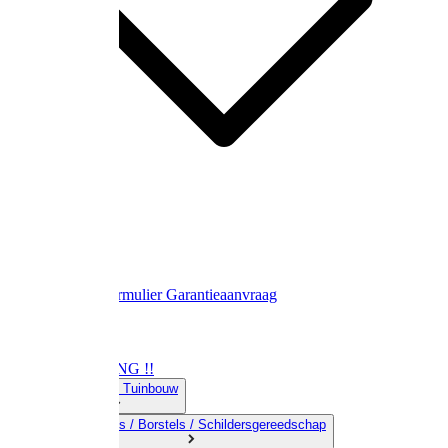
Contact
Retourformulier
Garantieaanvraag
OPRUIMING !!
01) Land-& Tuinbouw
02) Bezems / Borstels / Schildersgereedschap