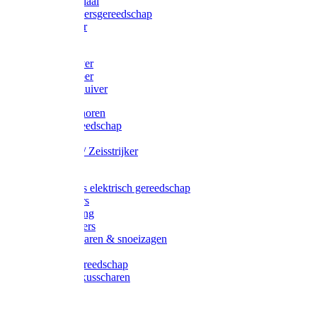
Afzetmateriaal
Stratenmakersgereedschap
Straathamer
Koevoeten
Mestschuiver
Mestschraper
Sneeuwschuiver
Zeis toebehoren
Baggergereedschap
Zeisen
Wetstenen / Zeisstrijker
Zeisboom
Accessoires elektrisch gereedschap
Grasmaaiers
Tuinreiniging
Robotmaaiers
Heggenscharen & snoeizagen
Trimmers
Klussen gereedschap
Gras & buxusscharen
Snoeizaag
Boomband