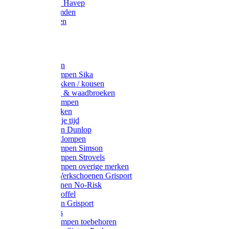
Werkjassen Havep
Thermohemden
Overhemden
Hoeden
Petten
Werksokken
Schoenklompen Sika
Thermo sokken / kousen
Lieslaarzen & waadbroeken
Houten klompen
Wandelsokken
Laarzen vrije tijd
Werklaarzen Dunlop
Kunststof klompen
Schoenklompen Simson
Schoenklompen Strovels
Schoenklompen overige merken
Wandel-/ Werkschoenen Grisport
Werkschoenen No-Risk
Klomppantoffel
Werklaarzen Grisport
Accessoires
Houten klompen toebehoren