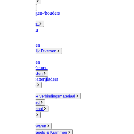
Fittingwerk
Gardena
Slangenwagen-/houders
Olie / Vetten
Chemicalien
Verven
Plasticzakken
Huishoudelijk Diversen
Matten
Zaksluitingen
Sponzen / Zemen
Zeepprodukten
Batterij & batterijladers
Zaklampen
Verpakking-/ verbindingsmateriaal
Touw / Koord
Afdekmateriaal
Staalkabel
Kleine ijzerwaren
Spijkers, Nagels & Krammen