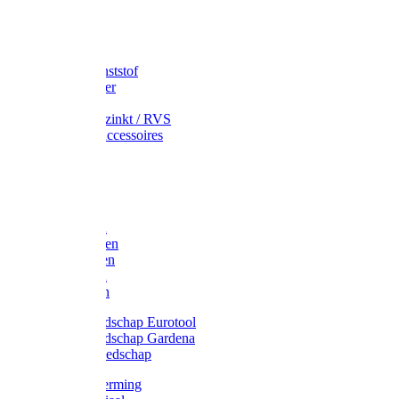
Speciekuip
Emmer kunststof
Schepemmer
Voerton
Emmer verzinkt / RVS
Regenton accessoires
Regenton
Jerrycans
Trechter
Polyharken
Gazonharken
Asfaltharken
Tuinharken
Hooiharken
Handgereedschap Eurotool
Handgereedschap Gardena
Kindergereedschap
Kniebescherming