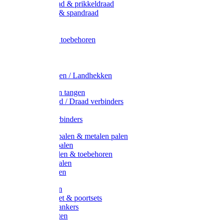
Metaal draad & prikkeldraad
Binddraad & spandraad
Gaas
Lint
Afrasternet toebehoren
Draad
Afrasternet
Koord
Weidehekken / Landhekken
Spanners en tangen
Lint / Koord / Draad verbinders
Haspels
Litzclip verbinders
Recycling palen & metalen palen
Kunststof palen
T-Post t-palen & toebehoren
Glasfiber palen
Houten palen
Poortgrepen
Doorgangset & poortsets
Poortgreepankers
Weidepoorten