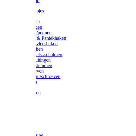
Waslijndraad
Simplexknipjes
Wervels
Sleutelringen
Gelaste ringen
Borgveren-/pennen
Musketons & Paniekhaken
S-haken & vleeshaken
Karabijnhaken
Noodschakels-/schalmen
Harp-/D-sluitingen
Staaldraadklemmen
Spanschroeven
Ringmoeren-/schroeven
Puntkousen
U-beugels
Aanlegringen
Lasthaken
Nagels
Krammen
Spijkers
Voetketting
Scheepsketting