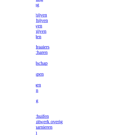
Victorketting
Afbraamschijven
Doorslijpschijven
Lamelschijven
Diamantschijven
Laselektroden
Schroevendraaiers
Tangen / Scharen
Zagen
Meetgereedschap
Beitels
Vijlen / Raspen
Sleutels
Lijmklemmen
Waterpassen
Bouwbeslag
Tuinbeslag
Grendels/schuifen
Hang en sluitwerk overig
Hengen/scharnieren
Scharnieren