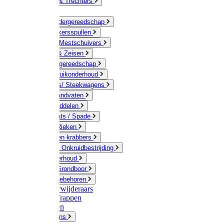
Jerrycans & Trechters
Harken
Hand-/ Kindergereedschap
Stratenmakersspullen
Sneeuw- / Mestschuivers
Baggeren & Zeisen
Elektrisch gereedschap
Boom / Struikonderhoud
Kruiwagens/ Steekwagens
Stelen / Handvaten
Tuinhulpmiddelen
Schop / Bats / Spade
Vorken & Rieken
Cultivator en krabbers
Schoffels / Onkruidbestrijding
Gazononderhoud
Hamers / Grondboor
Sledes / toebehoren
Onkruidverwijderaars
Ladders / Trappen
Werkbanken
Betonmolens