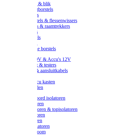
Handveger & blik
Voetenveegborstels
Handvegers
Afwasborstels & flessenwissers
Wasborstels & raamtrekkers
Tonborstels
Werkborstels
Ragebollen
Hygienische borstels
Batterijen 9V & Accu's 12V
Beveiliging & testers
Kabelsets & aansluitkabels
Aarding
Metalen accu kasten
Zonnepanelen
Draad & koord isolatoren
Ringisolatoren
Extra isolatoren & topisolatoren
Hoekisolatoren
Lintisolatoren
Afstandisolatoren
Isolatorenboom