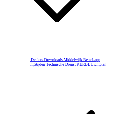
Over Middelwijk
Dealers
Downloads
Middelwijk Bestel-app
Gewijzigde openingstijden
Technische Dienst
KERBL Lichtplan
Aanvraag
Contact