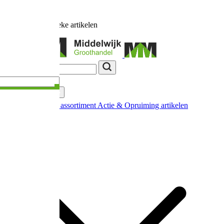
Ruim
17.000
unieke artikelen
Categorieën
Nieuw in ons assortiment
Actie & Opruiming artikelen
Extra