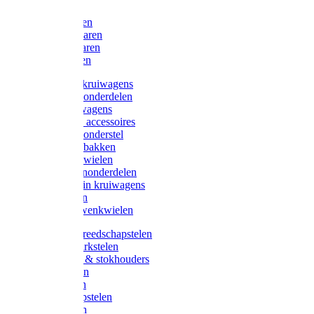
Bijlen
Snoeischaren
Heggenscharen
Takkenscharen
Snoeimessen
Landbouwkruiwagens
Kruiwagenonderdelen
Bouwkruiwagens
Kruiwagen accessoires
Kruiwagenonderstel
Kruiwagenbakken
Kruiwagenwielen
Steekwagenonderdelen
Huis en Tuin kruiwagens
Steekwagen
Bok- en Zwenkwielen
Overige gereedschapstelen
Bezem-/Harkstelen
Handvaten & stokhouders
Hamerstelen
Spadestelen
Graanschopstelen
Schopstelen