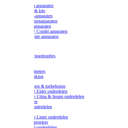
Onderdelen apparaten
Starter sets & kits
9V Batterij-apparaten
230V Lichtnetapparaten
12V Accu-apparaten
230V / 12V Combi apparaten
Zonne-energie apparaten
Tangen
Waarschuwingsbordjes
Afkuilen
Reiniging
Wegers en meters
Video bewaking
Weidepompen & toebehoren
Weidepomp Eider onderdelen
Weidepomp Utina & Ipsam onderdelen
Drinkbakken
Drinkbak onderdelen
Vlotters
Weidepomp Lister onderdelen
Nippels / Sproeiers
Drinknippel-onderdelen