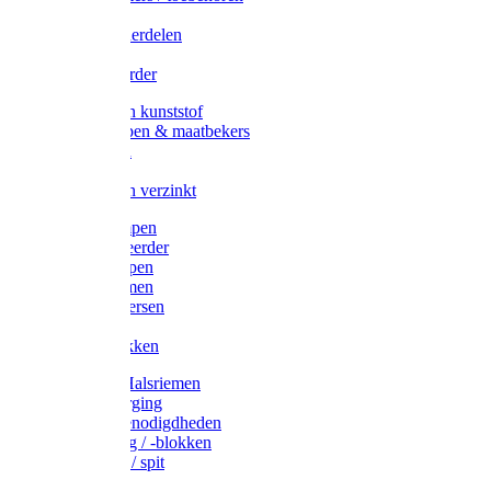
Veedrijvers
Koelift onderdelen
Antizuig
Uieronthaarder
Voerbakken kunststof
Voerscheppen & maatbekers
Hooiruiven
Hooinetten
Voerbakken verzinkt
Warmtelampen
Staartcoupeerder
Biggenkappen
Neuskrammen
Varken diversen
Zeugeband
Varkensbakken
Halsters / Halsriemen
Hoefverzorging
Lammer benodigdheden
Ramdektuig / -blokken
Vastzetpen / spit