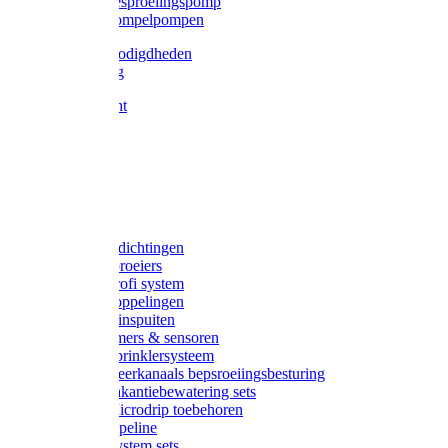
Gardena besproeiingspomp
Gardena dompelpompen
Tyleen benodigdheden
Tyleenslang
Lange bocht
Knie
T-stuk
Sok
Verloop
Nippels
Stop
Gardena afdichtingen
Gardena sproeiers
Gardena Profi system
Gardena koppelingen
Gardena tuinspuiten
Gardena timers & sensoren
Gardena Sprinklersysteem
Gardena meerkanaals bepsroeiingsbesturing
Gardena vakantiebewatering sets
Gardena Microdrip toebehoren
Gardena Pipeline
Gardena System sets