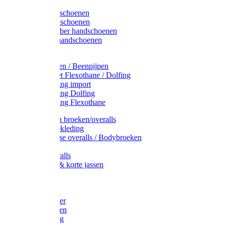
Latex handschoenen
Leren handschoenen
PVC / Rubber handschoenen
Katoenen handschoenen
Display
Plukmouwen / Beenpijpen
Reparatieset Flexothane / Dolfing
Regenkleding import
Regenkleding Dolfing
Regenkleding Flexothane
Toebehoren broeken/overalls
Signalisatiekleding
Amerikaanse overalls / Bodybroeken
Overalls
Kinderoveralls
Stofjassen & korte jassen
Werktruien
T-shirts
Werkjassen
Bodywarmer
Werkbroeken
Zaagkleding