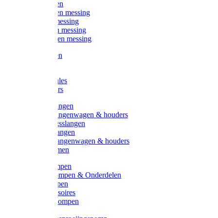
Kogelkranen
Koppelingen messing
Sproeiers messing
Tuinspuiten messing
Slangstukken messing
Handspuiten
Gieters
Kunststoftules
Regenmeters
Overige slangen
Overige slangenwagen & houders
Beregeningsslangen
Gardena slangen
Gardena slangenwagen & houders
Slangklemmen
Leader pompen
Zwengelpompen & Onderdelen
Ebara pompen
Pompaccessoires
Excellent pompen
Kinpumps