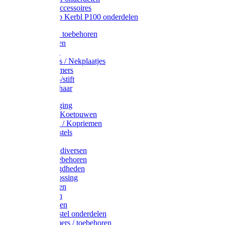
Drinkbak accessoires
Weidepomp Kerbl P100 onderdelen
Oormerken toebehoren
Enkelbanden
Oormerken
Halsplaatjes / Nekplaatjes
Kokernummers
Merkspray-/stift
Veemerkschaar
Uierverzorging
Halsters & Koetouwen
Halsriemen / Kopriemen
Koerugborstels
Koeliften
Koe / Stier diversen
Melkers toebehoren
Stalbenodigdheden
Kalververlossing
Stierenringen
Onthoornen
Kalverflessen
Koerugborstel onderdelen
Kalveremmers / toebehoren