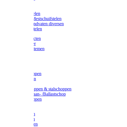
Bijlstelen
Vorkstelen
Gardena stelen
Sneeuw- /Mestschuifstelen
Stelen / Handvaten diversen
Telescoopstelen
Tuin producten
Fruitplukker
Ophangsystemen
Tuinafval
Manden
Spades
Betonschoppen
Schepbatsen
Batsen
Ballastschoppen & stalschoppen
Slijtsrip Graan- /Ballastschop
Graanschoppen
Spitvorken
Hooivorken
Mestvorken
Bietenvorken