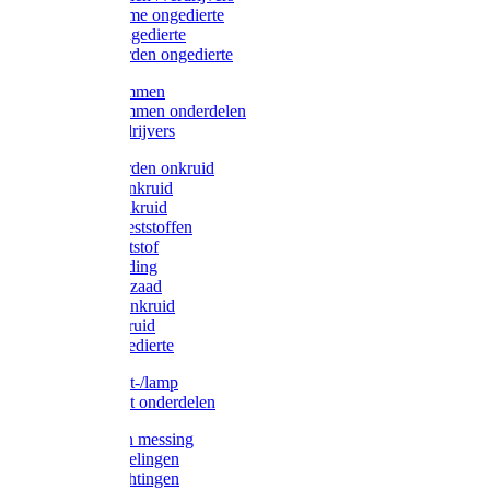
Protect Home ongedierte
Solabiol ongedierte
Protect Garden ongedierte
Mollenklemmen
Mollenklemmen onderdelen
Mollenverdrijvers
Protect Garden onkruid
Diversen onkruid
Solabiol onkruid
Solabiol meststoffen
Pokon meststof
Pokon voeding
Pokon graszaad
Roundup onkruid
Pokon onkruid
Pokon ongedierte
Vliegenkast-/lamp
Vliegenkast onderdelen
Zuigkorven messing
Geka koppelingen
Geka afdichtingen