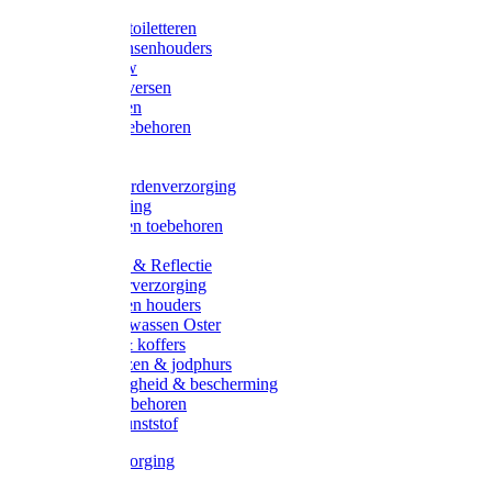
Halsters
Poetsen & toiletteren
Zadel-/Trensenhouders
Halstertouw
Halsters diversen
Hoofdstellen
Zadel & toebehoren
Longeren
Zwepen
Rapide paardenverzorging
Ruiter kleding
Hoofdstellen toebehoren
Dekens
Verlichting & Reflectie
Rapide leerverzorging
Likstenen en houders
Poetsen & wassen Oster
Poetssets & koffers
Ruiter laarzen & jodphurs
Ruiter veiligheid & bescherming
Ruiter - toebehoren
Voerbak kunststof
Klauwverzorging
Diversen