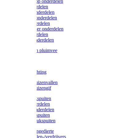
Lister/Liscop onderdelen
Eider onderdelen
Heiniger onderdelen
Constanta onderdelen
Moser onderdelen
Farm Clipper onderdelen
Oster onderdelen
TailWell onderdelen
Voerbakken pluimvee
Katten
Honden
LED verlichting
Ratten / Muizenvallen
Ratten / Muizengif
Gloria drukspuiten
Gloria onderdelen
Gardena onderdelen
Dario drukspuiten
Gardena drukspuiten
Diversen ongedierte
Insectenvallen-/verdrijvers