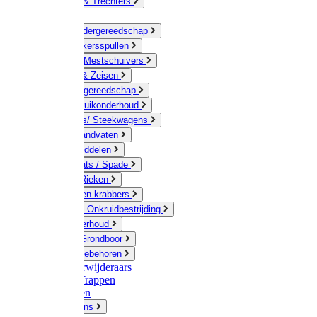
Jerrycans & Trechters
Harken
Hand-/ Kindergereedschap
Stratenmakersspullen
Sneeuw- / Mestschuivers
Baggeren & Zeisen
Elektrisch gereedschap
Boom / Struikonderhoud
Kruiwagens/ Steekwagens
Stelen / Handvaten
Tuinhulpmiddelen
Schop / Bats / Spade
Vorken & Rieken
Cultivator en krabbers
Schoffels / Onkruidbestrijding
Gazononderhoud
Hamers / Grondboor
Sledes / toebehoren
Onkruidverwijderaars
Ladders / Trappen
Werkbanken
Betonmolens