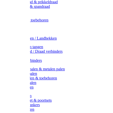
Metaal draad & prikkeldraad
Binddraad & spandraad
Gaas
Lint
Afrasternet toebehoren
Draad
Afrasternet
Koord
Weidehekken / Landhekken
Spanners en tangen
Lint / Koord / Draad verbinders
Haspels
Litzclip verbinders
Recycling palen & metalen palen
Kunststof palen
T-Post t-palen & toebehoren
Glasfiber palen
Houten palen
Poortgrepen
Doorgangset & poortsets
Poortgreepankers
Weidepoorten