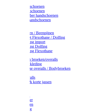
Latex handschoenen
Leren handschoenen
PVC / Rubber handschoenen
Katoenen handschoenen
Display
Plukmouwen / Beenpijpen
Reparatieset Flexothane / Dolfing
Regenkleding import
Regenkleding Dolfing
Regenkleding Flexothane
Toebehoren broeken/overalls
Signalisatiekleding
Amerikaanse overalls / Bodybroeken
Overalls
Kinderoveralls
Stofjassen & korte jassen
Werktruien
T-shirts
Werkjassen
Bodywarmer
Werkbroeken
Zaagkleding