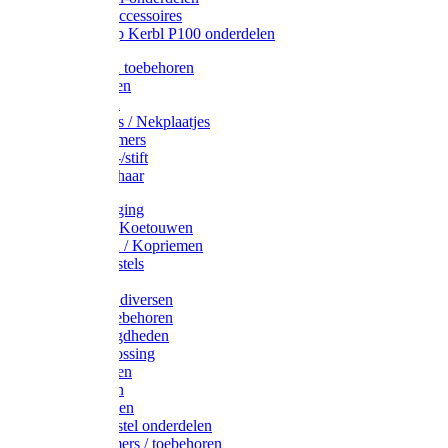
Drinkbak accessoires
Weidepomp Kerbl P100 onderdelen
Oormerken toebehoren
Enkelbanden
Oormerken
Halsplaatjes / Nekplaatjes
Kokernummers
Merkspray-/stift
Veemerkschaar
Uierverzorging
Halsters & Koetouwen
Halsriemen / Kopriemen
Koerugborstels
Koeliften
Koe / Stier diversen
Melkers toebehoren
Stalbenodigdheden
Kalververlossing
Stierenringen
Onthoornen
Kalverflessen
Koerugborstel onderdelen
Kalveremmers / toebehoren