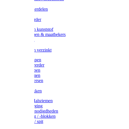
Veedrijvers
Koelift onderdelen
Antizuig
Uieronthaarder
Voerbakken kunststof
Voerscheppen & maatbekers
Hooiruiven
Hooinetten
Voerbakken verzinkt
Warmtelampen
Staartcoupeerder
Biggenkappen
Neuskrammen
Varken diversen
Zeugeband
Varkensbakken
Halsters / Halsriemen
Hoefverzorging
Lammer benodigdheden
Ramdektuig / -blokken
Vastzetpen / spit