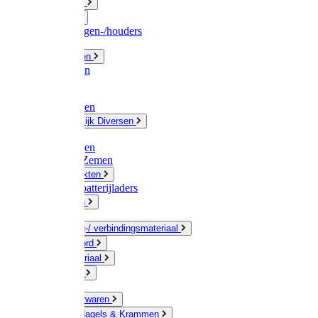
Fittingwerk
Gardena
Slangenwagen-/houders
Olie / Vetten
Chemicalien
Verven
Plasticzakken
Huishoudelijk Diversen
Matten
Zaksluitingen
Sponzen / Zemen
Zeepprodukten
Batterij & batterijladers
Zaklampen
Verpakking-/ verbindingsmateriaal
Touw / Koord
Afdekmateriaal
Staalkabel
Kleine ijzerwaren
Spijkers, Nagels & Krammen