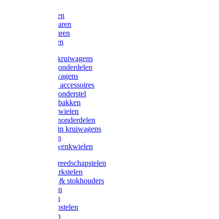
Bijlen
Snoeischaren
Heggenscharen
Takkenscharen
Snoeimessen
Landbouwkruiwagens
Kruiwagenonderdelen
Bouwkruiwagens
Kruiwagen accessoires
Kruiwagenonderstel
Kruiwagenbakken
Kruiwagenwielen
Steekwagenonderdelen
Huis en Tuin kruiwagens
Steekwagen
Bok- en Zwenkwielen
Overige gereedschapstelen
Bezem-/Harkstelen
Handvaten & stokhouders
Hamerstelen
Spadestelen
Graanschopstelen
Schopstelen