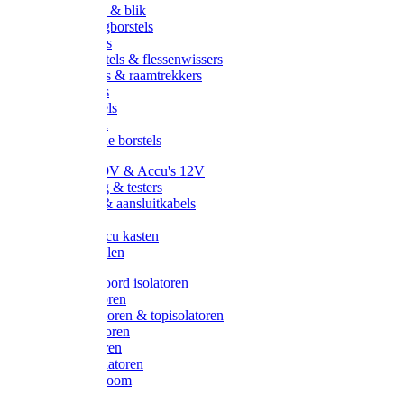
Handveger & blik
Voetenveegborstels
Handvegers
Afwasborstels & flessenwissers
Wasborstels & raamtrekkers
Tonborstels
Werkborstels
Ragebollen
Hygienische borstels
Batterijen 9V & Accu's 12V
Beveiliging & testers
Kabelsets & aansluitkabels
Aarding
Metalen accu kasten
Zonnepanelen
Draad & koord isolatoren
Ringisolatoren
Extra isolatoren & topisolatoren
Hoekisolatoren
Lintisolatoren
Afstandisolatoren
Isolatorenboom