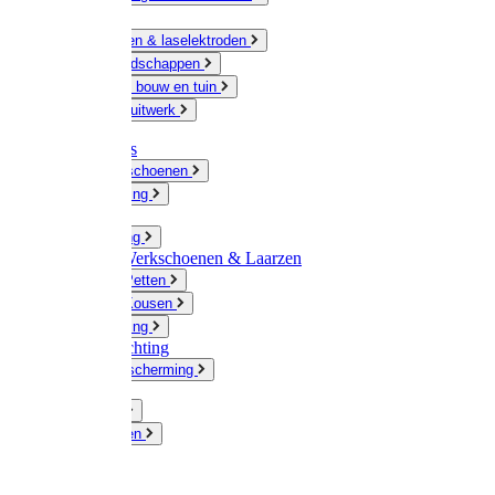
Ketting
Slijpschijven & laselektroden
Handgereedschappen
IJzerwaren bouw en tuin
Hang en sluitwerk
Disposables
Werkhandschoenen
Regenkleding
Klompen
Werkkleding
Wandel-/ Werkschoenen & Laarzen
Hoeden / Petten
Sokken / Kousen
Winterkleding
Winkelinrichting
Gelaatsbescherming
Pluimvee
Knaagdieren
Hond
Kat