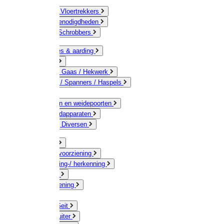
Bezems & Vloertrekkers
Schildersbenodigdheden
Borstels / Schrobbers
Accessoires & aarding
Isolatoren
Geleiders / Gaas / Hekwerk
Verbinders / Spanners / Haspels
Palen
Doorgangen en weidepoorten
Schrikdraadapparaten
Afrastering Diversen
Erf & Stal
Drinkwatervoorziening
Veemarkering-/ herkenning
Koe / Stier
Voervoorziening
Varken
Schaap / Geit
Paard & Ruiter