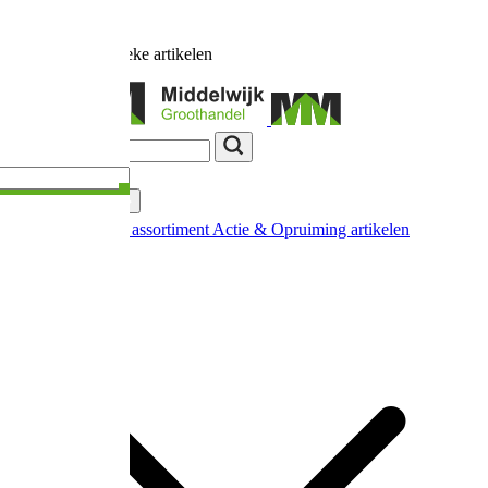
Ruim
17.000
unieke artikelen
Categorieën
Nieuw in ons assortiment
Actie & Opruiming artikelen
Extra