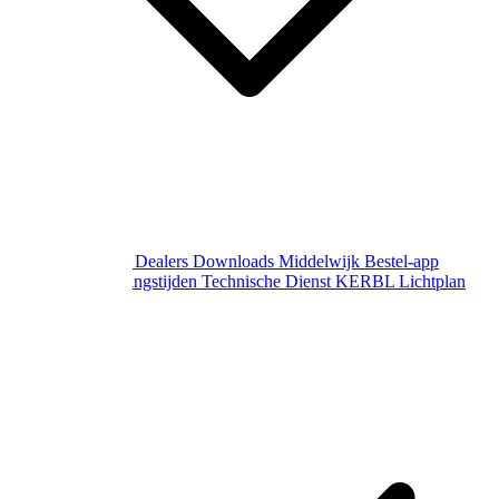
Over Middelwijk
Dealers
Downloads
Middelwijk Bestel-app
Gewijzigde openingstijden
Technische Dienst
KERBL Lichtplan
Aanvraag
Contact