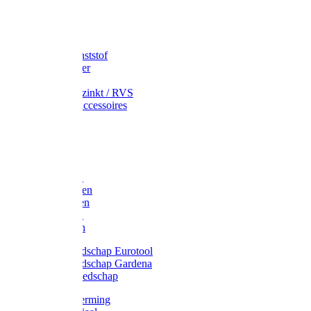
Speciekuip
Emmer kunststof
Schepemmer
Voerton
Emmer verzinkt / RVS
Regenton accessoires
Regenton
Jerrycans
Trechter
Polyharken
Gazonharken
Asfaltharken
Tuinharken
Hooiharken
Handgereedschap Eurotool
Handgereedschap Gardena
Kindergereedschap
Kniebescherming