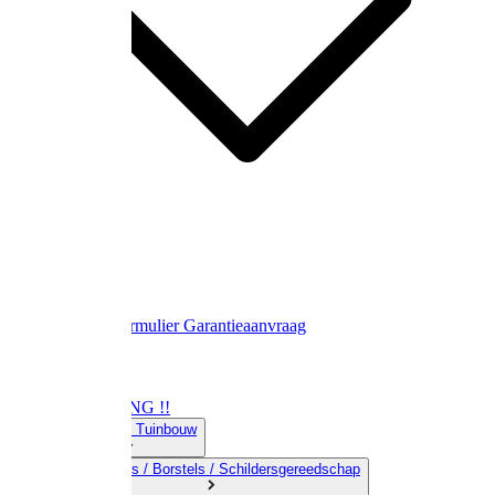
Contact
Retourformulier
Garantieaanvraag
OPRUIMING !!
01) Land-& Tuinbouw
02) Bezems / Borstels / Schildersgereedschap