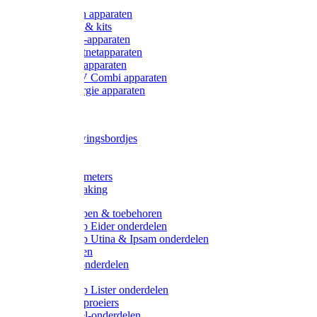
Onderdelen apparaten
Starter sets & kits
9V Batterij-apparaten
230V Lichtnetapparaten
12V Accu-apparaten
230V / 12V Combi apparaten
Zonne-energie apparaten
Tangen
Waarschuwingsbordjes
Afkuilen
Reiniging
Wegers en meters
Video bewaking
Weidepompen & toebehoren
Weidepomp Eider onderdelen
Weidepomp Utina & Ipsam onderdelen
Drinkbakken
Drinkbak onderdelen
Vlotters
Weidepomp Lister onderdelen
Nippels / Sproeiers
Drinknippel-onderdelen