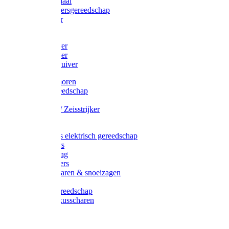
Afzetmateriaal
Stratenmakersgereedschap
Straathamer
Koevoeten
Mestschuiver
Mestschraper
Sneeuwschuiver
Zeis toebehoren
Baggergereedschap
Zeisen
Wetstenen / Zeisstrijker
Zeisboom
Accessoires elektrisch gereedschap
Grasmaaiers
Tuinreiniging
Robotmaaiers
Heggenscharen & snoeizagen
Trimmers
Klussen gereedschap
Gras & buxusscharen
Snoeizaag
Boomband