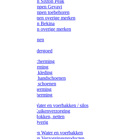
Werklaarzen Sixton Peak
Schoenklompen Gevavi
Schoenklompen toebehoren
Werkschoenen overige merken
Werklaarzen Bekina
Werklaarzen overige merken
Handschoenen
Mutsen
Thermo ondergoed
Gehoorbescherming
Oogbescherming
Disposable kleding
Disposable handschoenen
Disposable schoenen
Mondbescherming
Hoofdbescherming
Pluimvee Water en voerbakken / silos
Pluimvee Kuikenverzorging
Pluimvee Hokken, netten
Pluimvee Overig
Knaagdieren Water en voerbakken
Knaagdieren Verzorgingsproducten