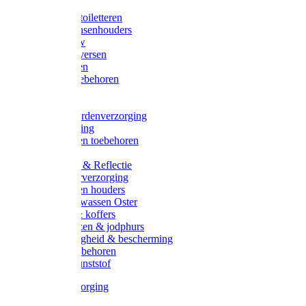
Halsters
Poetsen & toiletteren
Zadel-/Trensenhouders
Halstertouw
Halsters diversen
Hoofdstellen
Zadel & toebehoren
Longeren
Zwepen
Rapide paardenverzorging
Ruiter kleding
Hoofdstellen toebehoren
Dekens
Verlichting & Reflectie
Rapide leerverzorging
Likstenen en houders
Poetsen & wassen Oster
Poetssets & koffers
Ruiter laarzen & jodphurs
Ruiter veiligheid & bescherming
Ruiter - toebehoren
Voerbak kunststof
Klauwverzorging
Diversen