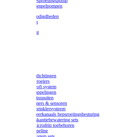
Gardena besproeiingspomp
Gardena dompelpompen
Tyleen benodigdheden
Tyleenslang
Lange bocht
Knie
T-stuk
Sok
Verloop
Nippels
Stop
Gardena afdichtingen
Gardena sproeiers
Gardena Profi system
Gardena koppelingen
Gardena tuinspuiten
Gardena timers & sensoren
Gardena Sprinklersysteem
Gardena meerkanaals bepsroeiingsbesturing
Gardena vakantiebewatering sets
Gardena Microdrip toebehoren
Gardena Pipeline
Gardena System sets