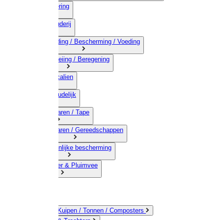
03) Afrastering
04) Veehouderij
05) Bestrijding / Bescherming / Voeding
06) Besproeiing / Beregening
07) Chemicalien
08) Huishoudelijk
09) Touwwaren / Tape
10) IJzerwaren / Gereedschappen
11) Persoonlijke bescherming
12) Kleindier & Pluimvee
Emmers / Kuipen / Tonnen / Composters