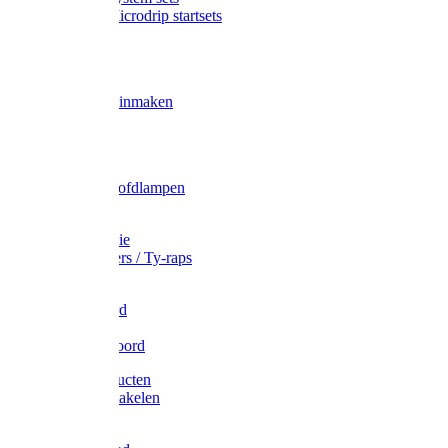
Gardena Microdrip startsets
Vet
Olie
Wecken & inmaken
Tricel
Americol
Zak- & Hoofdlampen
Lampjes
Tape en folie
Kabelbinders / Ty-raps
Bindtouw
Metselkoord
Touw
Elastisch koord
Afdekproducten
Heffen en takelen
Staalkabel