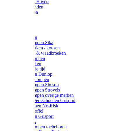
Werkjassen Havep
Thermohemden
Overhemden
Hoeden
Petten
Werksokken
Schoenklompen Sika
Thermo sokken / kousen
Lieslaarzen & waadbroeken
Houten klompen
Wandelsokken
Laarzen vrije tijd
Werklaarzen Dunlop
Kunststof klompen
Schoenklompen Simson
Schoenklompen Strovels
Schoenklompen overige merken
Wandel-/ Werkschoenen Grisport
Werkschoenen No-Risk
Klomppantoffel
Werklaarzen Grisport
Accessoires
Houten klompen toebehoren