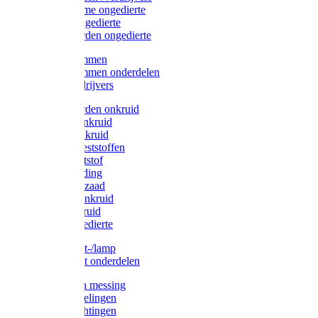
Protect Home ongedierte
Solabiol ongedierte
Protect Garden ongedierte
Mollenklemmen
Mollenklemmen onderdelen
Mollenverdrijvers
Protect Garden onkruid
Diversen onkruid
Solabiol onkruid
Solabiol meststoffen
Pokon meststof
Pokon voeding
Pokon graszaad
Roundup onkruid
Pokon onkruid
Pokon ongedierte
Vliegenkast-/lamp
Vliegenkast onderdelen
Zuigkorven messing
Geka koppelingen
Geka afdichtingen