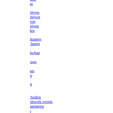
Victorketting
Afbraamschijven
Doorslijpschijven
Lamelschijven
Diamantschijven
Laselektroden
Schroevendraaiers
Tangen / Scharen
Zagen
Meetgereedschap
Beitels
Vijlen / Raspen
Sleutels
Lijmklemmen
Waterpassen
Bouwbeslag
Tuinbeslag
Grendels/schuifen
Hang en sluitwerk overig
Hengen/scharnieren
Scharnieren