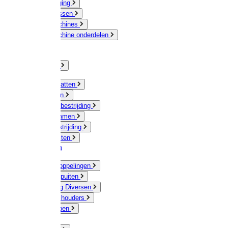
Veeverzorging
Scheermessen
Scheermachines
Scheermachine onderdelen
Huisdieren
Kippen
Verlichting
Muizen / Ratten
Drukspuiten
Ongediertebestrijding
Mollenklemmen
Onkruidbestrijding
Vliegenkasten
Meststoffen
Messing koppelingen
Gieters / Spuiten
Besproeiing Diversen
Slangen & houders
Waterpompen
Tyleen