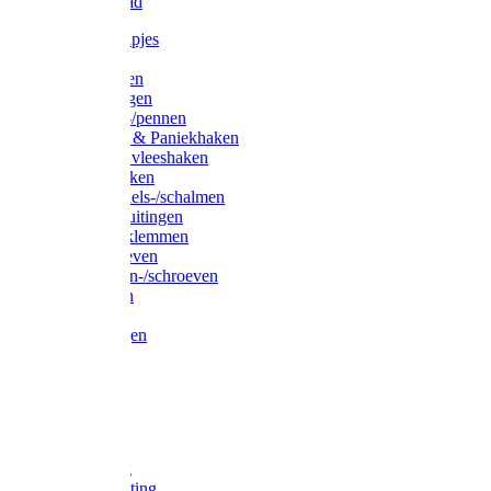
Waslijndraad
Simplexknipjes
Wervels
Sleutelringen
Gelaste ringen
Borgveren-/pennen
Musketons & Paniekhaken
S-haken & vleeshaken
Karabijnhaken
Noodschakels-/schalmen
Harp-/D-sluitingen
Staaldraadklemmen
Spanschroeven
Ringmoeren-/schroeven
Puntkousen
U-beugels
Aanlegringen
Lasthaken
Nagels
Krammen
Spijkers
Voetketting
Scheepsketting