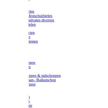
Bijlstelen
Vorkstelen
Gardena stelen
Sneeuw- /Mestschuifstelen
Stelen / Handvaten diversen
Telescoopstelen
Tuin producten
Fruitplukker
Ophangsystemen
Tuinafval
Manden
Spades
Betonschoppen
Schepbatsen
Batsen
Ballastschoppen & stalschoppen
Slijtsrip Graan- /Ballastschop
Graanschoppen
Spitvorken
Hooivorken
Mestvorken
Bietenvorken