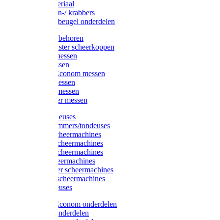
Injectiemateriaal
Hoefmessen-/ krabbers
Hoefbekapbeugel onderdelen
Messen toebehoren
Moser & Oster scheerkoppen
Hauptner messen
Liscop messen
Aesculap/Econom messen
Heiniger messen
Constanta messen
FarmClipper messen
Moser tondeuses
Overige trimmers/tondeuses
Heiniger scheermachines
Hauptner scheermachines
Aesculap scheermachines
Liscop scheermachines
FarmClipper scheermachines
Constanta scheermachines
Wahl tondeuses
Aesculap/Econom onderdelen
Hauptner onderdelen