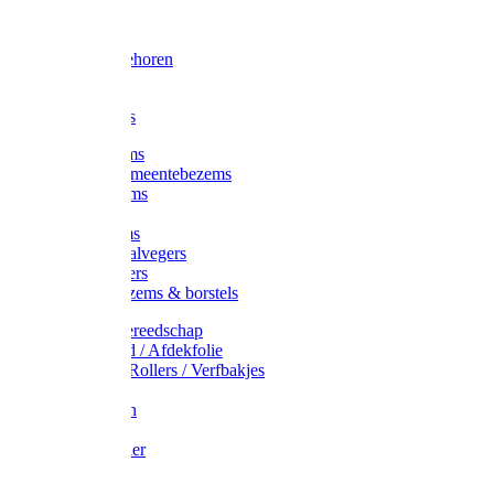
Voorhamer
Hamers
Slede toebehoren
Sledes
Composters
Straatbezems
Stads- / Gemeentebezems
Terrasbezems
Stalbezems
Gootbezems
Kamer-/Zaalvegers
Vloertrekkers
Onkruidbezems & borstels
Schildersgereedschap
Afplakband / Afdekfolie
Kwasten / Rollers / Verfbakjes
Mixers
Afdekfoliën
Messen
Schuurpapier
Luiwagens