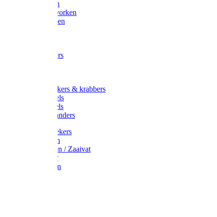
Maisvorken
Aardappelvorken
Vijgenvorken
Strohaak
Cultivators
Tuinkrabbers
Hakken
Schoffels
Onkruidstekers & krabbers
Hartschoffels
Ruitschoffels
Onkruidbranders
Graskantstekers
Verticuteren
Strooiwagen / Zaaivat
Grasmaaier
Grasscharen
Gazonrol
Trimmer
Grondboor
Tuinhamer