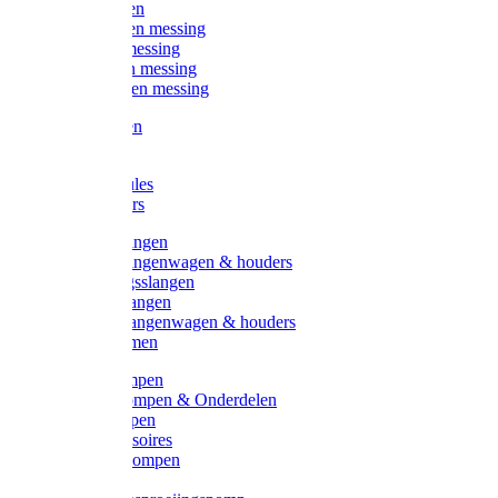
Kogelkranen
Koppelingen messing
Sproeiers messing
Tuinspuiten messing
Slangstukken messing
Handspuiten
Gieters
Kunststoftules
Regenmeters
Overige slangen
Overige slangenwagen & houders
Beregeningsslangen
Gardena slangen
Gardena slangenwagen & houders
Slangklemmen
Leader pompen
Zwengelpompen & Onderdelen
Ebara pompen
Pompaccessoires
Excellent pompen
Kinpumps