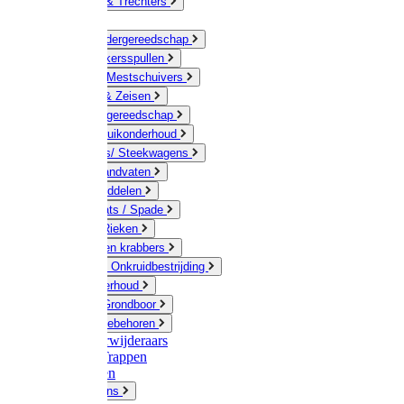
Jerrycans & Trechters
Harken
Hand-/ Kindergereedschap
Stratenmakersspullen
Sneeuw- / Mestschuivers
Baggeren & Zeisen
Elektrisch gereedschap
Boom / Struikonderhoud
Kruiwagens/ Steekwagens
Stelen / Handvaten
Tuinhulpmiddelen
Schop / Bats / Spade
Vorken & Rieken
Cultivator en krabbers
Schoffels / Onkruidbestrijding
Gazononderhoud
Hamers / Grondboor
Sledes / toebehoren
Onkruidverwijderaars
Ladders / Trappen
Werkbanken
Betonmolens