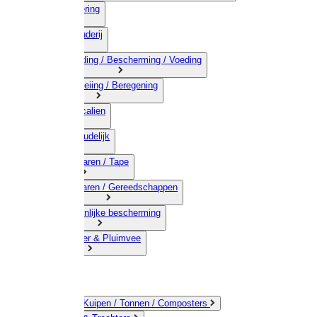
03) Afrastering
04) Veehouderij
05) Bestrijding / Bescherming / Voeding
06) Besproeiing / Beregening
07) Chemicalien
08) Huishoudelijk
09) Touwwaren / Tape
10) IJzerwaren / Gereedschappen
11) Persoonlijke bescherming
12) Kleindier & Pluimvee
Emmers / Kuipen / Tonnen / Composters