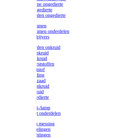
Protect Home ongedierte
Solabiol ongedierte
Protect Garden ongedierte
Mollenklemmen
Mollenklemmen onderdelen
Mollenverdrijvers
Protect Garden onkruid
Diversen onkruid
Solabiol onkruid
Solabiol meststoffen
Pokon meststof
Pokon voeding
Pokon graszaad
Roundup onkruid
Pokon onkruid
Pokon ongedierte
Vliegenkast-/lamp
Vliegenkast onderdelen
Zuigkorven messing
Geka koppelingen
Geka afdichtingen