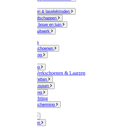
Ketting
Slijpschijven & laselektroden
Handgereedschappen
IJzerwaren bouw en tuin
Hang en sluitwerk
Disposables
Werkhandschoenen
Regenkleding
Klompen
Werkkleding
Wandel-/ Werkschoenen & Laarzen
Hoeden / Petten
Sokken / Kousen
Winterkleding
Winkelinrichting
Gelaatsbescherming
Pluimvee
Knaagdieren
Hond
Kat