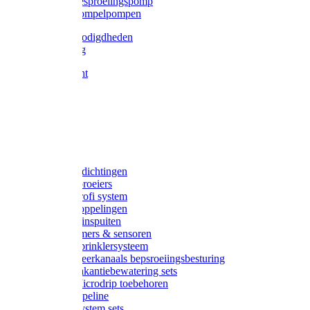
Gardena besproeiingspomp
Gardena dompelpompen
Tyleen benodigdheden
Tyleenslang
Lange bocht
Knie
T-stuk
Sok
Verloop
Nippels
Stop
Gardena afdichtingen
Gardena sproeiers
Gardena Profi system
Gardena koppelingen
Gardena tuinspuiten
Gardena timers & sensoren
Gardena Sprinklersysteem
Gardena meerkanaals bepsroeiingsbesturing
Gardena vakantiebewatering sets
Gardena Microdrip toebehoren
Gardena Pipeline
Gardena System sets