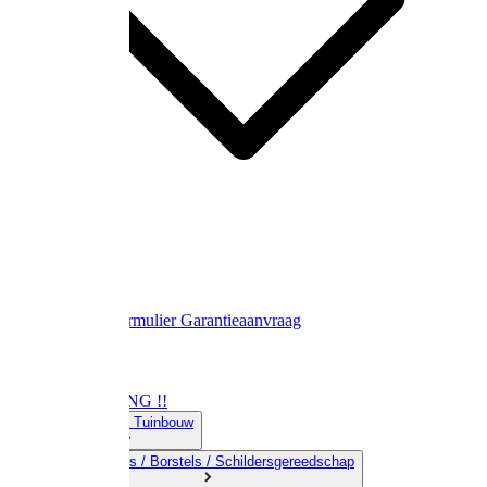
Contact
Retourformulier
Garantieaanvraag
OPRUIMING !!
01) Land-& Tuinbouw
02) Bezems / Borstels / Schildersgereedschap