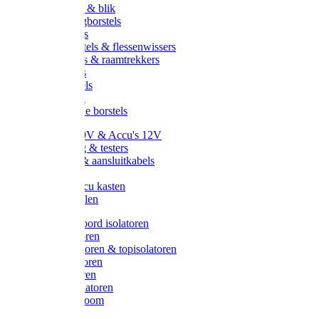
Handveger & blik
Voetenveegborstels
Handvegers
Afwasborstels & flessenwissers
Wasborstels & raamtrekkers
Tonborstels
Werkborstels
Ragebollen
Hygienische borstels
Batterijen 9V & Accu's 12V
Beveiliging & testers
Kabelsets & aansluitkabels
Aarding
Metalen accu kasten
Zonnepanelen
Draad & koord isolatoren
Ringisolatoren
Extra isolatoren & topisolatoren
Hoekisolatoren
Lintisolatoren
Afstandisolatoren
Isolatorenboom