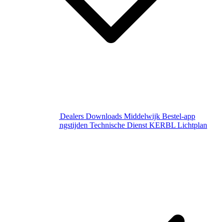
Over Middelwijk
Dealers
Downloads
Middelwijk Bestel-app
Gewijzigde openingstijden
Technische Dienst
KERBL Lichtplan
Aanvraag
Contact