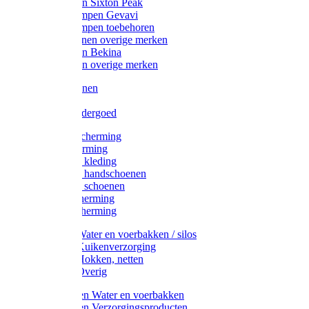
Werklaarzen Sixton Peak
Schoenklompen Gevavi
Schoenklompen toebehoren
Werkschoenen overige merken
Werklaarzen Bekina
Werklaarzen overige merken
Handschoenen
Mutsen
Thermo ondergoed
Gehoorbescherming
Oogbescherming
Disposable kleding
Disposable handschoenen
Disposable schoenen
Mondbescherming
Hoofdbescherming
Pluimvee Water en voerbakken / silos
Pluimvee Kuikenverzorging
Pluimvee Hokken, netten
Pluimvee Overig
Knaagdieren Water en voerbakken
Knaagdieren Verzorgingsproducten