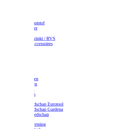
Speciekuip
Emmer kunststof
Schepemmer
Voerton
Emmer verzinkt / RVS
Regenton accessoires
Regenton
Jerrycans
Trechter
Polyharken
Gazonharken
Asfaltharken
Tuinharken
Hooiharken
Handgereedschap Eurotool
Handgereedschap Gardena
Kindergereedschap
Kniebescherming