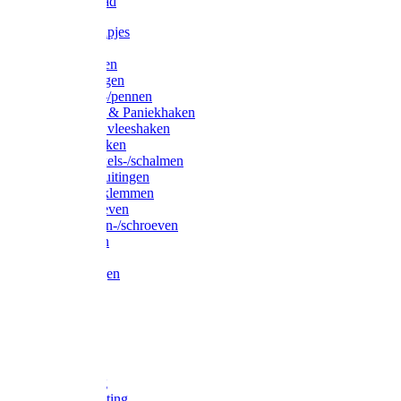
Waslijndraad
Simplexknipjes
Wervels
Sleutelringen
Gelaste ringen
Borgveren-/pennen
Musketons & Paniekhaken
S-haken & vleeshaken
Karabijnhaken
Noodschakels-/schalmen
Harp-/D-sluitingen
Staaldraadklemmen
Spanschroeven
Ringmoeren-/schroeven
Puntkousen
U-beugels
Aanlegringen
Lasthaken
Nagels
Krammen
Spijkers
Voetketting
Scheepsketting