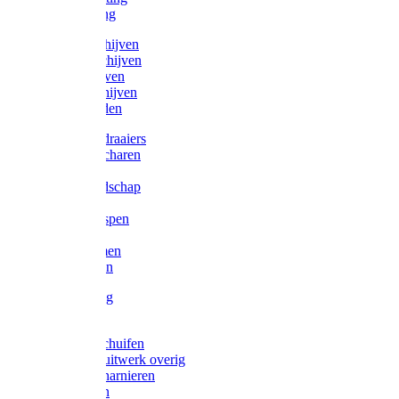
Victorketting
Afbraamschijven
Doorslijpschijven
Lamelschijven
Diamantschijven
Laselektroden
Schroevendraaiers
Tangen / Scharen
Zagen
Meetgereedschap
Beitels
Vijlen / Raspen
Sleutels
Lijmklemmen
Waterpassen
Bouwbeslag
Tuinbeslag
Grendels/schuifen
Hang en sluitwerk overig
Hengen/scharnieren
Scharnieren