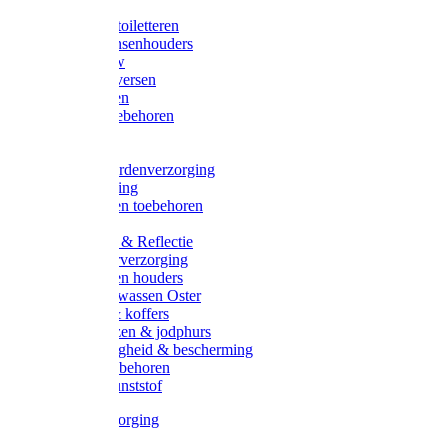
Halsters
Poetsen & toiletteren
Zadel-/Trensenhouders
Halstertouw
Halsters diversen
Hoofdstellen
Zadel & toebehoren
Longeren
Zwepen
Rapide paardenverzorging
Ruiter kleding
Hoofdstellen toebehoren
Dekens
Verlichting & Reflectie
Rapide leerverzorging
Likstenen en houders
Poetsen & wassen Oster
Poetssets & koffers
Ruiter laarzen & jodphurs
Ruiter veiligheid & bescherming
Ruiter - toebehoren
Voerbak kunststof
Klauwverzorging
Diversen