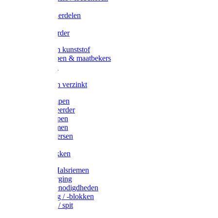
Veedrijvers
Koelift onderdelen
Antizuig
Uieronthaarder
Voerbakken kunststof
Voerscheppen & maatbekers
Hooiruiven
Hooinetten
Voerbakken verzinkt
Warmtelampen
Staartcoupeerder
Biggenkappen
Neuskrammen
Varken diversen
Zeugeband
Varkensbakken
Halsters / Halsriemen
Hoefverzorging
Lammer benodigdheden
Ramdektuig / -blokken
Vastzetpen / spit