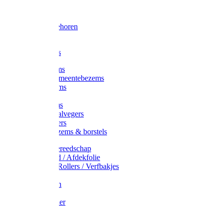
Voorhamer
Hamers
Slede toebehoren
Sledes
Composters
Straatbezems
Stads- / Gemeentebezems
Terrasbezems
Stalbezems
Gootbezems
Kamer-/Zaalvegers
Vloertrekkers
Onkruidbezems & borstels
Schildersgereedschap
Afplakband / Afdekfolie
Kwasten / Rollers / Verfbakjes
Mixers
Afdekfoliën
Messen
Schuurpapier
Luiwagens