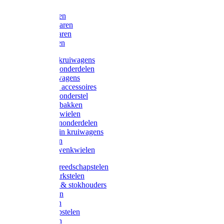
Bijlen
Snoeischaren
Heggenscharen
Takkenscharen
Snoeimessen
Landbouwkruiwagens
Kruiwagenonderdelen
Bouwkruiwagens
Kruiwagen accessoires
Kruiwagenonderstel
Kruiwagenbakken
Kruiwagenwielen
Steekwagenonderdelen
Huis en Tuin kruiwagens
Steekwagen
Bok- en Zwenkwielen
Overige gereedschapstelen
Bezem-/Harkstelen
Handvaten & stokhouders
Hamerstelen
Spadestelen
Graanschopstelen
Schopstelen