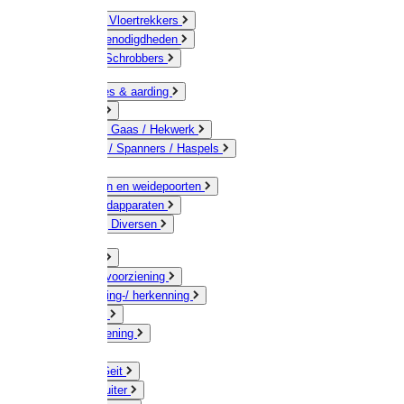
Bezems & Vloertrekkers
Schildersbenodigdheden
Borstels / Schrobbers
Accessoires & aarding
Isolatoren
Geleiders / Gaas / Hekwerk
Verbinders / Spanners / Haspels
Palen
Doorgangen en weidepoorten
Schrikdraadapparaten
Afrastering Diversen
Erf & Stal
Drinkwatervoorziening
Veemarkering-/ herkenning
Koe / Stier
Voervoorziening
Varken
Schaap / Geit
Paard & Ruiter