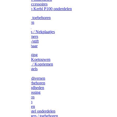
Drinkbak accessoires
Weidepomp Kerbl P100 onderdelen
Oormerken toebehoren
Enkelbanden
Oormerken
Halsplaatjes / Nekplaatjes
Kokernummers
Merkspray-/stift
Veemerkschaar
Uierverzorging
Halsters & Koetouwen
Halsriemen / Kopriemen
Koerugborstels
Koeliften
Koe / Stier diversen
Melkers toebehoren
Stalbenodigdheden
Kalververlossing
Stierenringen
Onthoornen
Kalverflessen
Koerugborstel onderdelen
Kalveremmers / toebehoren