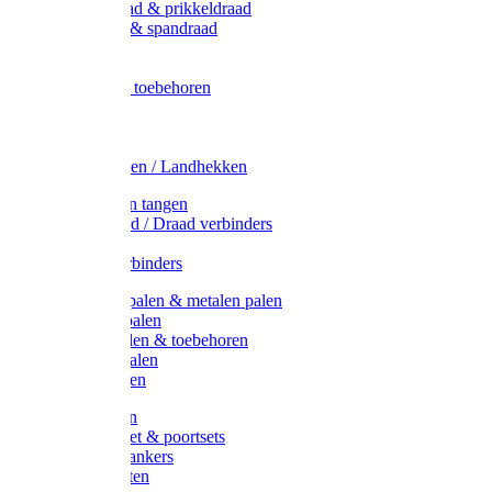
Metaal draad & prikkeldraad
Binddraad & spandraad
Gaas
Lint
Afrasternet toebehoren
Draad
Afrasternet
Koord
Weidehekken / Landhekken
Spanners en tangen
Lint / Koord / Draad verbinders
Haspels
Litzclip verbinders
Recycling palen & metalen palen
Kunststof palen
T-Post t-palen & toebehoren
Glasfiber palen
Houten palen
Poortgrepen
Doorgangset & poortsets
Poortgreepankers
Weidepoorten