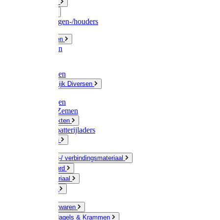
Fittingwerk
Gardena
Slangenwagen-/houders
Olie / Vetten
Chemicalien
Verven
Plasticzakken
Huishoudelijk Diversen
Matten
Zaksluitingen
Sponzen / Zemen
Zeepprodukten
Batterij & batterijladers
Zaklampen
Verpakking-/ verbindingsmateriaal
Touw / Koord
Afdekmateriaal
Staalkabel
Kleine ijzerwaren
Spijkers, Nagels & Krammen