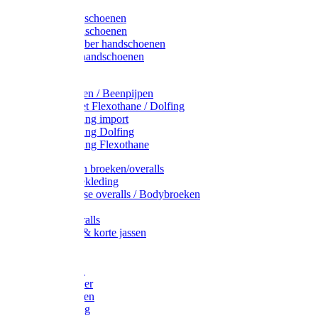
Latex handschoenen
Leren handschoenen
PVC / Rubber handschoenen
Katoenen handschoenen
Display
Plukmouwen / Beenpijpen
Reparatieset Flexothane / Dolfing
Regenkleding import
Regenkleding Dolfing
Regenkleding Flexothane
Toebehoren broeken/overalls
Signalisatiekleding
Amerikaanse overalls / Bodybroeken
Overalls
Kinderoveralls
Stofjassen & korte jassen
Werktruien
T-shirts
Werkjassen
Bodywarmer
Werkbroeken
Zaagkleding