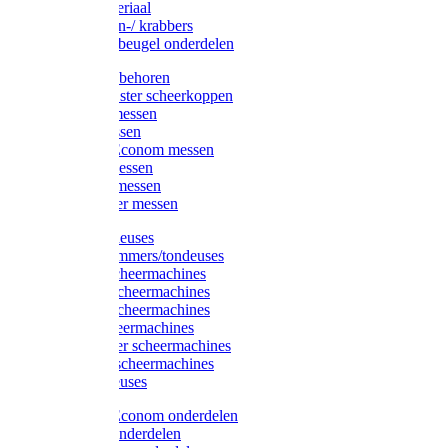
Injectiemateriaal
Hoefmessen-/ krabbers
Hoefbekapbeugel onderdelen
Messen toebehoren
Moser & Oster scheerkoppen
Hauptner messen
Liscop messen
Aesculap/Econom messen
Heiniger messen
Constanta messen
FarmClipper messen
Moser tondeuses
Overige trimmers/tondeuses
Heiniger scheermachines
Hauptner scheermachines
Aesculap scheermachines
Liscop scheermachines
FarmClipper scheermachines
Constanta scheermachines
Wahl tondeuses
Aesculap/Econom onderdelen
Hauptner onderdelen