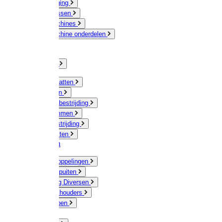
Veeverzorging
Scheermessen
Scheermachines
Scheermachine onderdelen
Huisdieren
Kippen
Verlichting
Muizen / Ratten
Drukspuiten
Ongediertebestrijding
Mollenklemmen
Onkruidbestrijding
Vliegenkasten
Meststoffen
Messing koppelingen
Gieters / Spuiten
Besproeiing Diversen
Slangen & houders
Waterpompen
Tyleen