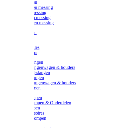
Kogelkranen
Koppelingen messing
Sproeiers messing
Tuinspuiten messing
Slangstukken messing
Handspuiten
Gieters
Kunststoftules
Regenmeters
Overige slangen
Overige slangenwagen & houders
Beregeningsslangen
Gardena slangen
Gardena slangenwagen & houders
Slangklemmen
Leader pompen
Zwengelpompen & Onderdelen
Ebara pompen
Pompaccessoires
Excellent pompen
Kinpumps