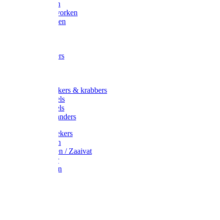
Maisvorken
Aardappelvorken
Vijgenvorken
Strohaak
Cultivators
Tuinkrabbers
Hakken
Schoffels
Onkruidstekers & krabbers
Hartschoffels
Ruitschoffels
Onkruidbranders
Graskantstekers
Verticuteren
Strooiwagen / Zaaivat
Grasmaaier
Grasscharen
Gazonrol
Trimmer
Grondboor
Tuinhamer