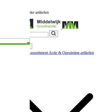
Ruim
17.000
unieke artikelen
Categorieën
Nieuw in ons assortiment
Actie & Opruiming artikelen
Extra