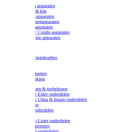
Onderdelen apparaten
Starter sets & kits
9V Batterij-apparaten
230V Lichtnetapparaten
12V Accu-apparaten
230V / 12V Combi apparaten
Zonne-energie apparaten
Tangen
Waarschuwingsbordjes
Afkuilen
Reiniging
Wegers en meters
Video bewaking
Weidepompen & toebehoren
Weidepomp Eider onderdelen
Weidepomp Utina & Ipsam onderdelen
Drinkbakken
Drinkbak onderdelen
Vlotters
Weidepomp Lister onderdelen
Nippels / Sproeiers
Drinknippel-onderdelen