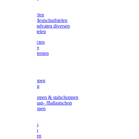
Bijlstelen
Vorkstelen
Gardena stelen
Sneeuw- /Mestschuifstelen
Stelen / Handvaten diversen
Telescoopstelen
Tuin producten
Fruitplukker
Ophangsystemen
Tuinafval
Manden
Spades
Betonschoppen
Schepbatsen
Batsen
Ballastschoppen & stalschoppen
Slijtsrip Graan- /Ballastschop
Graanschoppen
Spitvorken
Hooivorken
Mestvorken
Bietenvorken