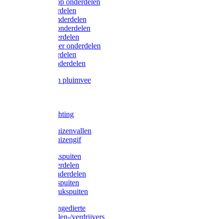
Lister/Liscop onderdelen
Eider onderdelen
Heiniger onderdelen
Constanta onderdelen
Moser onderdelen
Farm Clipper onderdelen
Oster onderdelen
TailWell onderdelen
Voerbakken pluimvee
Katten
Honden
LED verlichting
Ratten / Muizenvallen
Ratten / Muizengif
Gloria drukspuiten
Gloria onderdelen
Gardena onderdelen
Dario drukspuiten
Gardena drukspuiten
Diversen ongedierte
Insectenvallen-/verdrijvers