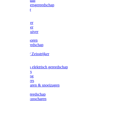
Afzetmateriaal
Stratenmakersgereedschap
Straathamer
Koevoeten
Mestschuiver
Mestschraper
Sneeuwschuiver
Zeis toebehoren
Baggergereedschap
Zeisen
Wetstenen / Zeisstrijker
Zeisboom
Accessoires elektrisch gereedschap
Grasmaaiers
Tuinreiniging
Robotmaaiers
Heggenscharen & snoeizagen
Trimmers
Klussen gereedschap
Gras & buxusscharen
Snoeizaag
Boomband