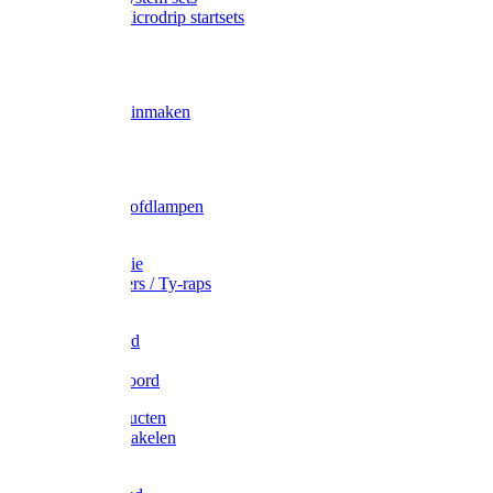
Gardena Microdrip startsets
Vet
Olie
Wecken & inmaken
Tricel
Americol
Zak- & Hoofdlampen
Lampjes
Tape en folie
Kabelbinders / Ty-raps
Bindtouw
Metselkoord
Touw
Elastisch koord
Afdekproducten
Heffen en takelen
Staalkabel