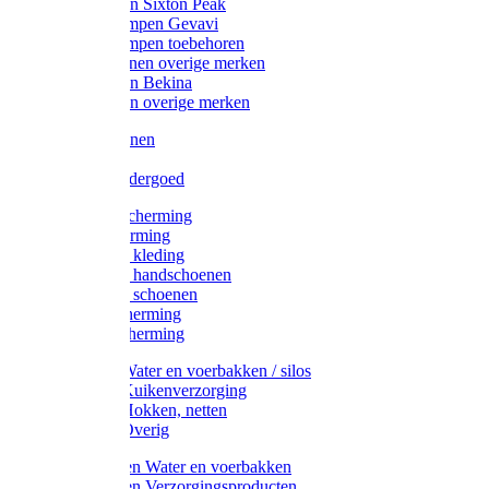
Werklaarzen Sixton Peak
Schoenklompen Gevavi
Schoenklompen toebehoren
Werkschoenen overige merken
Werklaarzen Bekina
Werklaarzen overige merken
Handschoenen
Mutsen
Thermo ondergoed
Gehoorbescherming
Oogbescherming
Disposable kleding
Disposable handschoenen
Disposable schoenen
Mondbescherming
Hoofdbescherming
Pluimvee Water en voerbakken / silos
Pluimvee Kuikenverzorging
Pluimvee Hokken, netten
Pluimvee Overig
Knaagdieren Water en voerbakken
Knaagdieren Verzorgingsproducten