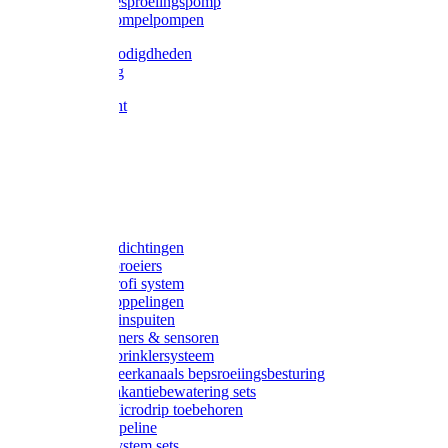
Gardena besproeiingspomp
Gardena dompelpompen
Tyleen benodigdheden
Tyleenslang
Lange bocht
Knie
T-stuk
Sok
Verloop
Nippels
Stop
Gardena afdichtingen
Gardena sproeiers
Gardena Profi system
Gardena koppelingen
Gardena tuinspuiten
Gardena timers & sensoren
Gardena Sprinklersysteem
Gardena meerkanaals bepsroeiingsbesturing
Gardena vakantiebewatering sets
Gardena Microdrip toebehoren
Gardena Pipeline
Gardena System sets