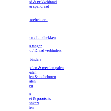
Metaal draad & prikkeldraad
Binddraad & spandraad
Gaas
Lint
Afrasternet toebehoren
Draad
Afrasternet
Koord
Weidehekken / Landhekken
Spanners en tangen
Lint / Koord / Draad verbinders
Haspels
Litzclip verbinders
Recycling palen & metalen palen
Kunststof palen
T-Post t-palen & toebehoren
Glasfiber palen
Houten palen
Poortgrepen
Doorgangset & poortsets
Poortgreepankers
Weidepoorten