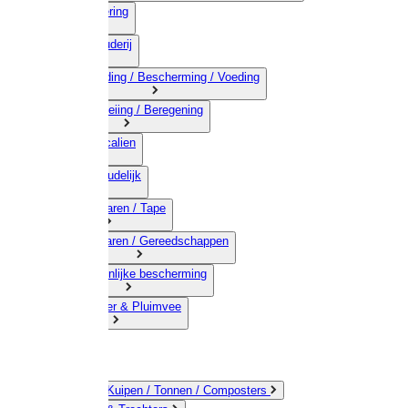
03) Afrastering
04) Veehouderij
05) Bestrijding / Bescherming / Voeding
06) Besproeiing / Beregening
07) Chemicalien
08) Huishoudelijk
09) Touwwaren / Tape
10) IJzerwaren / Gereedschappen
11) Persoonlijke bescherming
12) Kleindier & Pluimvee
Emmers / Kuipen / Tonnen / Composters