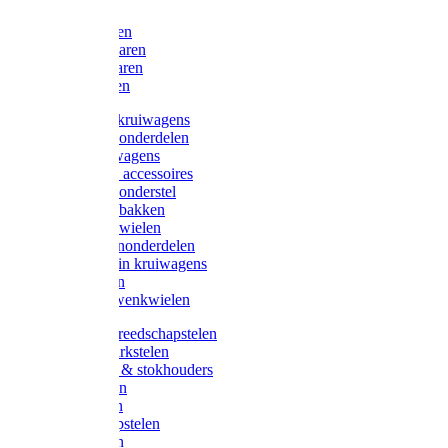
Bijlen
Snoeischaren
Heggenscharen
Takkenscharen
Snoeimessen
Landbouwkruiwagens
Kruiwagenonderdelen
Bouwkruiwagens
Kruiwagen accessoires
Kruiwagenonderstel
Kruiwagenbakken
Kruiwagenwielen
Steekwagenonderdelen
Huis en Tuin kruiwagens
Steekwagen
Bok- en Zwenkwielen
Overige gereedschapstelen
Bezem-/Harkstelen
Handvaten & stokhouders
Hamerstelen
Spadestelen
Graanschopstelen
Schopstelen