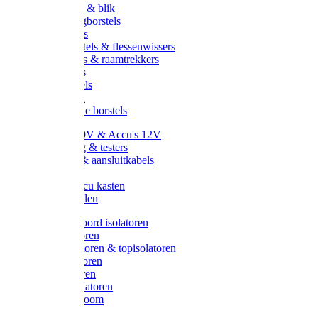
Handveger & blik
Voetenveegborstels
Handvegers
Afwasborstels & flessenwissers
Wasborstels & raamtrekkers
Tonborstels
Werkborstels
Ragebollen
Hygienische borstels
Batterijen 9V & Accu's 12V
Beveiliging & testers
Kabelsets & aansluitkabels
Aarding
Metalen accu kasten
Zonnepanelen
Draad & koord isolatoren
Ringisolatoren
Extra isolatoren & topisolatoren
Hoekisolatoren
Lintisolatoren
Afstandisolatoren
Isolatorenboom