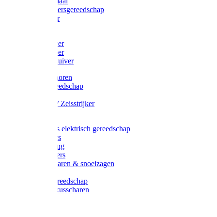
Afzetmateriaal
Stratenmakersgereedschap
Straathamer
Koevoeten
Mestschuiver
Mestschraper
Sneeuwschuiver
Zeis toebehoren
Baggergereedschap
Zeisen
Wetstenen / Zeisstrijker
Zeisboom
Accessoires elektrisch gereedschap
Grasmaaiers
Tuinreiniging
Robotmaaiers
Heggenscharen & snoeizagen
Trimmers
Klussen gereedschap
Gras & buxusscharen
Snoeizaag
Boomband