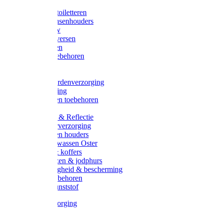
Halsters
Poetsen & toiletteren
Zadel-/Trensenhouders
Halstertouw
Halsters diversen
Hoofdstellen
Zadel & toebehoren
Longeren
Zwepen
Rapide paardenverzorging
Ruiter kleding
Hoofdstellen toebehoren
Dekens
Verlichting & Reflectie
Rapide leerverzorging
Likstenen en houders
Poetsen & wassen Oster
Poetssets & koffers
Ruiter laarzen & jodphurs
Ruiter veiligheid & bescherming
Ruiter - toebehoren
Voerbak kunststof
Klauwverzorging
Diversen