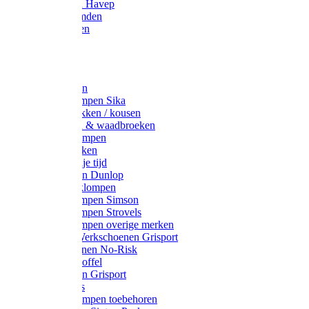
Werkjassen Havep
Thermohemden
Overhemden
Hoeden
Petten
Werksokken
Schoenklompen Sika
Thermo sokken / kousen
Lieslaarzen & waadbroeken
Houten klompen
Wandelsokken
Laarzen vrije tijd
Werklaarzen Dunlop
Kunststof klompen
Schoenklompen Simson
Schoenklompen Strovels
Schoenklompen overige merken
Wandel-/ Werkschoenen Grisport
Werkschoenen No-Risk
Klomppantoffel
Werklaarzen Grisport
Accessoires
Houten klompen toebehoren