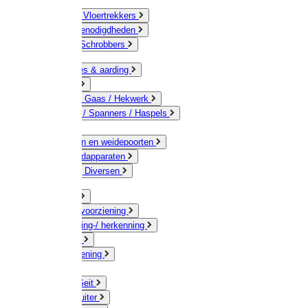
Bezems & Vloertrekkers
Schildersbenodigdheden
Borstels / Schrobbers
Accessoires & aarding
Isolatoren
Geleiders / Gaas / Hekwerk
Verbinders / Spanners / Haspels
Palen
Doorgangen en weidepoorten
Schrikdraadapparaten
Afrastering Diversen
Erf & Stal
Drinkwatervoorziening
Veemarkering-/ herkenning
Koe / Stier
Voervoorziening
Varken
Schaap / Geit
Paard & Ruiter