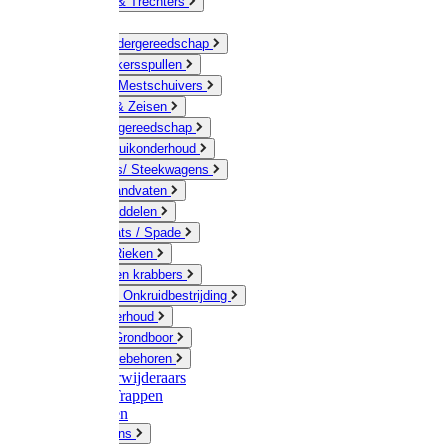
Jerrycans & Trechters
Harken
Hand-/ Kindergereedschap
Stratenmakersspullen
Sneeuw- / Mestschuivers
Baggeren & Zeisen
Elektrisch gereedschap
Boom / Struikonderhoud
Kruiwagens/ Steekwagens
Stelen / Handvaten
Tuinhulpmiddelen
Schop / Bats / Spade
Vorken & Rieken
Cultivator en krabbers
Schoffels / Onkruidbestrijding
Gazononderhoud
Hamers / Grondboor
Sledes / toebehoren
Onkruidverwijderaars
Ladders / Trappen
Werkbanken
Betonmolens