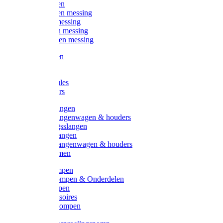
Kogelkranen
Koppelingen messing
Sproeiers messing
Tuinspuiten messing
Slangstukken messing
Handspuiten
Gieters
Kunststoftules
Regenmeters
Overige slangen
Overige slangenwagen & houders
Beregeningsslangen
Gardena slangen
Gardena slangenwagen & houders
Slangklemmen
Leader pompen
Zwengelpompen & Onderdelen
Ebara pompen
Pompaccessoires
Excellent pompen
Kinpumps