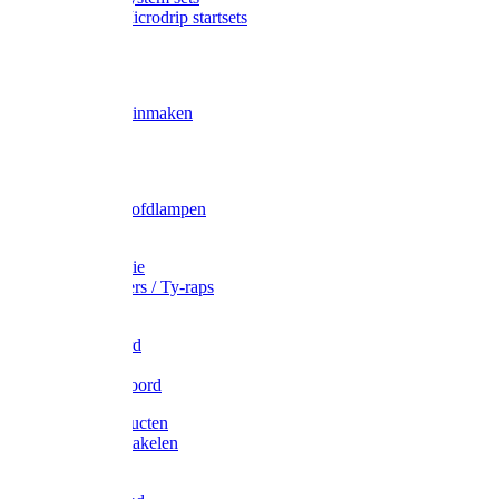
Gardena Microdrip startsets
Vet
Olie
Wecken & inmaken
Tricel
Americol
Zak- & Hoofdlampen
Lampjes
Tape en folie
Kabelbinders / Ty-raps
Bindtouw
Metselkoord
Touw
Elastisch koord
Afdekproducten
Heffen en takelen
Staalkabel