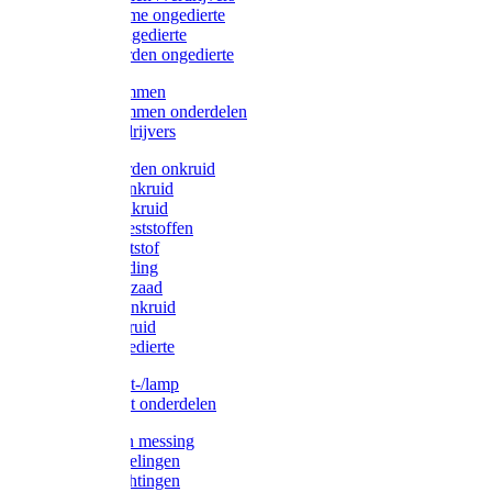
Protect Home ongedierte
Solabiol ongedierte
Protect Garden ongedierte
Mollenklemmen
Mollenklemmen onderdelen
Mollenverdrijvers
Protect Garden onkruid
Diversen onkruid
Solabiol onkruid
Solabiol meststoffen
Pokon meststof
Pokon voeding
Pokon graszaad
Roundup onkruid
Pokon onkruid
Pokon ongedierte
Vliegenkast-/lamp
Vliegenkast onderdelen
Zuigkorven messing
Geka koppelingen
Geka afdichtingen