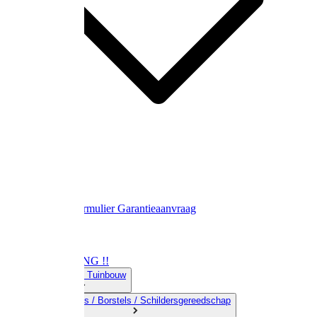
Contact
Retourformulier
Garantieaanvraag
OPRUIMING !!
01) Land-& Tuinbouw
02) Bezems / Borstels / Schildersgereedschap