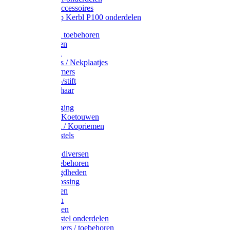
Drinkbak accessoires
Weidepomp Kerbl P100 onderdelen
Oormerken toebehoren
Enkelbanden
Oormerken
Halsplaatjes / Nekplaatjes
Kokernummers
Merkspray-/stift
Veemerkschaar
Uierverzorging
Halsters & Koetouwen
Halsriemen / Kopriemen
Koerugborstels
Koeliften
Koe / Stier diversen
Melkers toebehoren
Stalbenodigdheden
Kalververlossing
Stierenringen
Onthoornen
Kalverflessen
Koerugborstel onderdelen
Kalveremmers / toebehoren