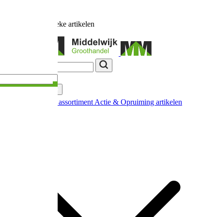
Ruim
17.000
unieke artikelen
Categorieën
Nieuw in ons assortiment
Actie & Opruiming artikelen
Extra