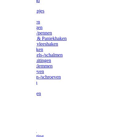
Waslijndraad
Simplexknipjes
Wervels
Sleutelringen
Gelaste ringen
Borgveren-/pennen
Musketons & Paniekhaken
S-haken & vleeshaken
Karabijnhaken
Noodschakels-/schalmen
Harp-/D-sluitingen
Staaldraadklemmen
Spanschroeven
Ringmoeren-/schroeven
Puntkousen
U-beugels
Aanlegringen
Lasthaken
Nagels
Krammen
Spijkers
Voetketting
Scheepsketting