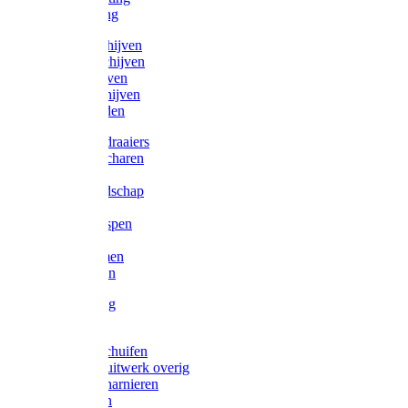
Victorketting
Afbraamschijven
Doorslijpschijven
Lamelschijven
Diamantschijven
Laselektroden
Schroevendraaiers
Tangen / Scharen
Zagen
Meetgereedschap
Beitels
Vijlen / Raspen
Sleutels
Lijmklemmen
Waterpassen
Bouwbeslag
Tuinbeslag
Grendels/schuifen
Hang en sluitwerk overig
Hengen/scharnieren
Scharnieren