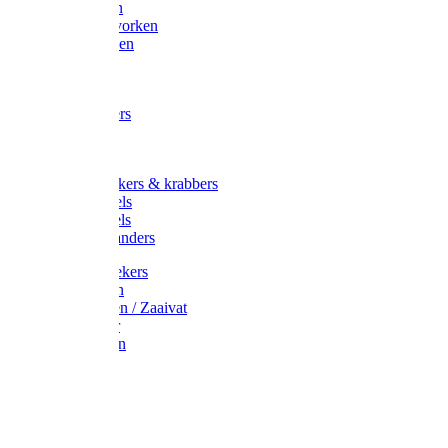
Maisvorken
Aardappelvorken
Vijgenvorken
Strohaak
Cultivators
Tuinkrabbers
Hakken
Schoffels
Onkruidstekers & krabbers
Hartschoffels
Ruitschoffels
Onkruidbranders
Graskantstekers
Verticuteren
Strooiwagen / Zaaivat
Grasmaaier
Grasscharen
Gazonrol
Trimmer
Grondboor
Tuinhamer