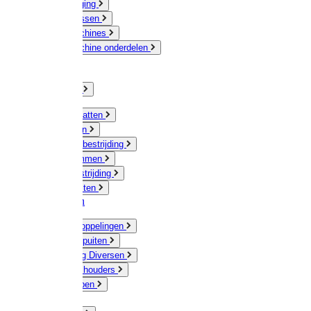
Veeverzorging
Scheermessen
Scheermachines
Scheermachine onderdelen
Huisdieren
Kippen
Verlichting
Muizen / Ratten
Drukspuiten
Ongediertebestrijding
Mollenklemmen
Onkruidbestrijding
Vliegenkasten
Meststoffen
Messing koppelingen
Gieters / Spuiten
Besproeiing Diversen
Slangen & houders
Waterpompen
Tyleen