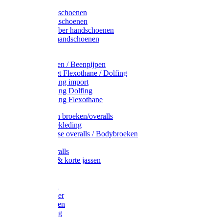
Latex handschoenen
Leren handschoenen
PVC / Rubber handschoenen
Katoenen handschoenen
Display
Plukmouwen / Beenpijpen
Reparatieset Flexothane / Dolfing
Regenkleding import
Regenkleding Dolfing
Regenkleding Flexothane
Toebehoren broeken/overalls
Signalisatiekleding
Amerikaanse overalls / Bodybroeken
Overalls
Kinderoveralls
Stofjassen & korte jassen
Werktruien
T-shirts
Werkjassen
Bodywarmer
Werkbroeken
Zaagkleding