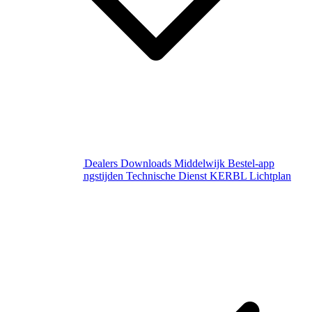
Over Middelwijk
Dealers
Downloads
Middelwijk Bestel-app
Gewijzigde openingstijden
Technische Dienst
KERBL Lichtplan
Aanvraag
Contact