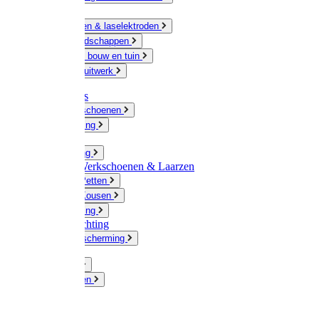
Ketting
Slijpschijven & laselektroden
Handgereedschappen
IJzerwaren bouw en tuin
Hang en sluitwerk
Disposables
Werkhandschoenen
Regenkleding
Klompen
Werkkleding
Wandel-/ Werkschoenen & Laarzen
Hoeden / Petten
Sokken / Kousen
Winterkleding
Winkelinrichting
Gelaatsbescherming
Pluimvee
Knaagdieren
Hond
Kat