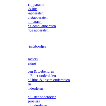
Onderdelen apparaten
Starter sets & kits
9V Batterij-apparaten
230V Lichtnetapparaten
12V Accu-apparaten
230V / 12V Combi apparaten
Zonne-energie apparaten
Tangen
Waarschuwingsbordjes
Afkuilen
Reiniging
Wegers en meters
Video bewaking
Weidepompen & toebehoren
Weidepomp Eider onderdelen
Weidepomp Utina & Ipsam onderdelen
Drinkbakken
Drinkbak onderdelen
Vlotters
Weidepomp Lister onderdelen
Nippels / Sproeiers
Drinknippel-onderdelen