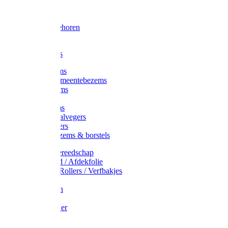
Voorhamer
Hamers
Slede toebehoren
Sledes
Composters
Straatbezems
Stads- / Gemeentebezems
Terrasbezems
Stalbezems
Gootbezems
Kamer-/Zaalvegers
Vloertrekkers
Onkruidbezems & borstels
Schildersgereedschap
Afplakband / Afdekfolie
Kwasten / Rollers / Verfbakjes
Mixers
Afdekfoliën
Messen
Schuurpapier
Luiwagens