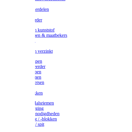
Veedrijvers
Koelift onderdelen
Antizuig
Uieronthaarder
Voerbakken kunststof
Voerscheppen & maatbekers
Hooiruiven
Hooinetten
Voerbakken verzinkt
Warmtelampen
Staartcoupeerder
Biggenkappen
Neuskrammen
Varken diversen
Zeugeband
Varkensbakken
Halsters / Halsriemen
Hoefverzorging
Lammer benodigdheden
Ramdektuig / -blokken
Vastzetpen / spit