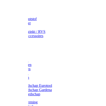
Speciekuip
Emmer kunststof
Schepemmer
Voerton
Emmer verzinkt / RVS
Regenton accessoires
Regenton
Jerrycans
Trechter
Polyharken
Gazonharken
Asfaltharken
Tuinharken
Hooiharken
Handgereedschap Eurotool
Handgereedschap Gardena
Kindergereedschap
Kniebescherming