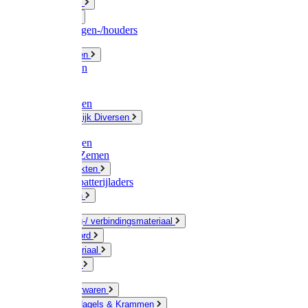
Fittingwerk
Gardena
Slangenwagen-/houders
Olie / Vetten
Chemicalien
Verven
Plasticzakken
Huishoudelijk Diversen
Matten
Zaksluitingen
Sponzen / Zemen
Zeepprodukten
Batterij & batterijladers
Zaklampen
Verpakking-/ verbindingsmateriaal
Touw / Koord
Afdekmateriaal
Staalkabel
Kleine ijzerwaren
Spijkers, Nagels & Krammen