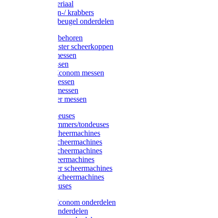
Injectiemateriaal
Hoefmessen-/ krabbers
Hoefbekapbeugel onderdelen
Messen toebehoren
Moser & Oster scheerkoppen
Hauptner messen
Liscop messen
Aesculap/Econom messen
Heiniger messen
Constanta messen
FarmClipper messen
Moser tondeuses
Overige trimmers/tondeuses
Heiniger scheermachines
Hauptner scheermachines
Aesculap scheermachines
Liscop scheermachines
FarmClipper scheermachines
Constanta scheermachines
Wahl tondeuses
Aesculap/Econom onderdelen
Hauptner onderdelen