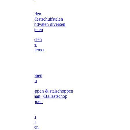
Bijlstelen
Vorkstelen
Gardena stelen
Sneeuw- /Mestschuifstelen
Stelen / Handvaten diversen
Telescoopstelen
Tuin producten
Fruitplukker
Ophangsystemen
Tuinafval
Manden
Spades
Betonschoppen
Schepbatsen
Batsen
Ballastschoppen & stalschoppen
Slijtsrip Graan- /Ballastschop
Graanschoppen
Spitvorken
Hooivorken
Mestvorken
Bietenvorken