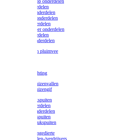
Lister/Liscop onderdelen
Eider onderdelen
Heiniger onderdelen
Constanta onderdelen
Moser onderdelen
Farm Clipper onderdelen
Oster onderdelen
TailWell onderdelen
Voerbakken pluimvee
Katten
Honden
LED verlichting
Ratten / Muizenvallen
Ratten / Muizengif
Gloria drukspuiten
Gloria onderdelen
Gardena onderdelen
Dario drukspuiten
Gardena drukspuiten
Diversen ongedierte
Insectenvallen-/verdrijvers