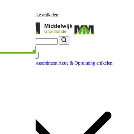
Ruim
17.000
unieke artikelen
Categorieën
Nieuw in ons assortiment
Actie & Opruiming artikelen
Extra