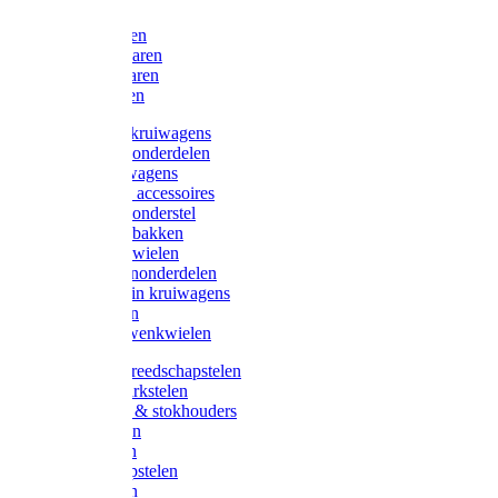
Bijlen
Snoeischaren
Heggenscharen
Takkenscharen
Snoeimessen
Landbouwkruiwagens
Kruiwagenonderdelen
Bouwkruiwagens
Kruiwagen accessoires
Kruiwagenonderstel
Kruiwagenbakken
Kruiwagenwielen
Steekwagenonderdelen
Huis en Tuin kruiwagens
Steekwagen
Bok- en Zwenkwielen
Overige gereedschapstelen
Bezem-/Harkstelen
Handvaten & stokhouders
Hamerstelen
Spadestelen
Graanschopstelen
Schopstelen