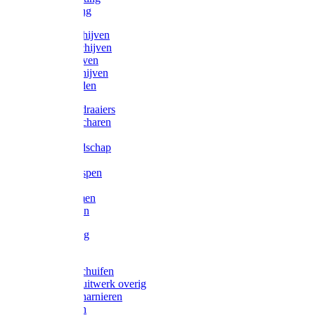
Victorketting
Afbraamschijven
Doorslijpschijven
Lamelschijven
Diamantschijven
Laselektroden
Schroevendraaiers
Tangen / Scharen
Zagen
Meetgereedschap
Beitels
Vijlen / Raspen
Sleutels
Lijmklemmen
Waterpassen
Bouwbeslag
Tuinbeslag
Grendels/schuifen
Hang en sluitwerk overig
Hengen/scharnieren
Scharnieren