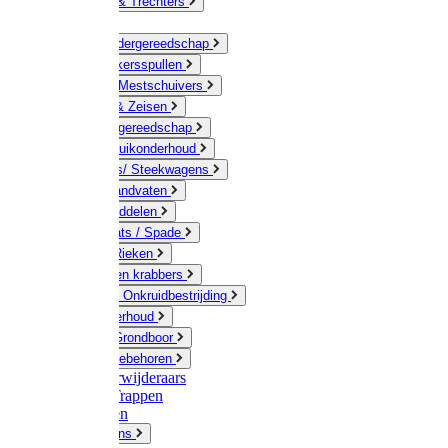
Jerrycans & Trechters
Harken
Hand-/ Kindergereedschap
Stratenmakersspullen
Sneeuw- / Mestschuivers
Baggeren & Zeisen
Elektrisch gereedschap
Boom / Struikonderhoud
Kruiwagens/ Steekwagens
Stelen / Handvaten
Tuinhulpmiddelen
Schop / Bats / Spade
Vorken & Rieken
Cultivator en krabbers
Schoffels / Onkruidbestrijding
Gazononderhoud
Hamers / Grondboor
Sledes / toebehoren
Onkruidverwijderaars
Ladders / Trappen
Werkbanken
Betonmolens