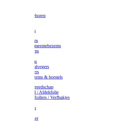
Voorhamer
Hamers
Slede toebehoren
Sledes
Composters
Straatbezems
Stads- / Gemeentebezems
Terrasbezems
Stalbezems
Gootbezems
Kamer-/Zaalvegers
Vloertrekkers
Onkruidbezems & borstels
Schildersgereedschap
Afplakband / Afdekfolie
Kwasten / Rollers / Verfbakjes
Mixers
Afdekfoliën
Messen
Schuurpapier
Luiwagens