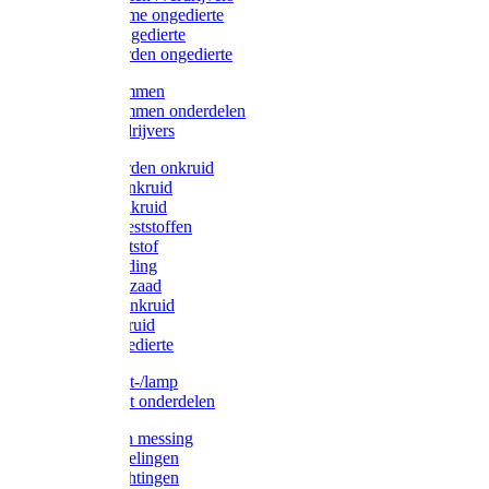
Protect Home ongedierte
Solabiol ongedierte
Protect Garden ongedierte
Mollenklemmen
Mollenklemmen onderdelen
Mollenverdrijvers
Protect Garden onkruid
Diversen onkruid
Solabiol onkruid
Solabiol meststoffen
Pokon meststof
Pokon voeding
Pokon graszaad
Roundup onkruid
Pokon onkruid
Pokon ongedierte
Vliegenkast-/lamp
Vliegenkast onderdelen
Zuigkorven messing
Geka koppelingen
Geka afdichtingen