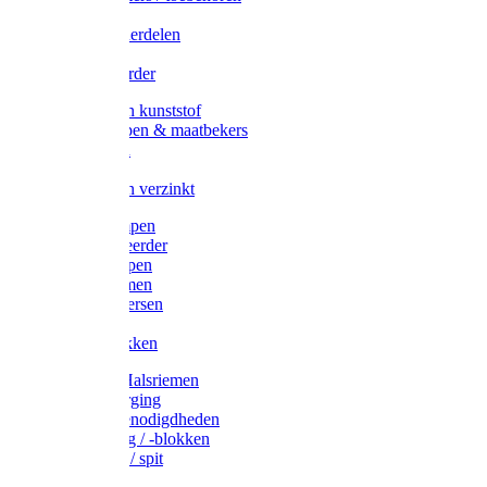
Veedrijvers
Koelift onderdelen
Antizuig
Uieronthaarder
Voerbakken kunststof
Voerscheppen & maatbekers
Hooiruiven
Hooinetten
Voerbakken verzinkt
Warmtelampen
Staartcoupeerder
Biggenkappen
Neuskrammen
Varken diversen
Zeugeband
Varkensbakken
Halsters / Halsriemen
Hoefverzorging
Lammer benodigdheden
Ramdektuig / -blokken
Vastzetpen / spit