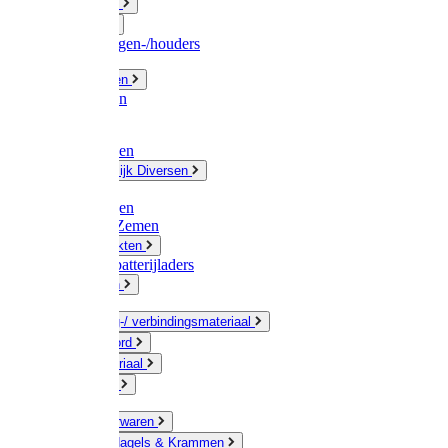
Fittingwerk
Gardena
Slangenwagen-/houders
Olie / Vetten
Chemicalien
Verven
Plasticzakken
Huishoudelijk Diversen
Matten
Zaksluitingen
Sponzen / Zemen
Zeepprodukten
Batterij & batterijladers
Zaklampen
Verpakking-/ verbindingsmateriaal
Touw / Koord
Afdekmateriaal
Staalkabel
Kleine ijzerwaren
Spijkers, Nagels & Krammen