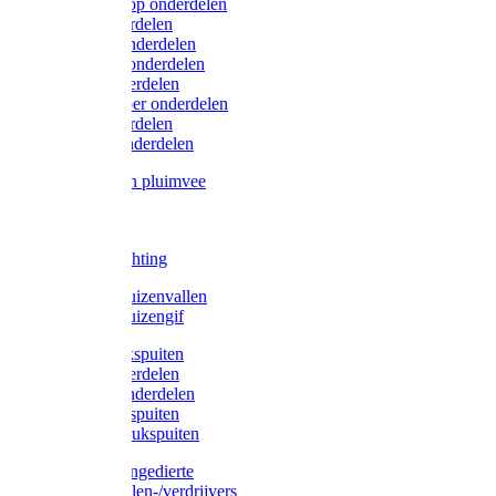
Lister/Liscop onderdelen
Eider onderdelen
Heiniger onderdelen
Constanta onderdelen
Moser onderdelen
Farm Clipper onderdelen
Oster onderdelen
TailWell onderdelen
Voerbakken pluimvee
Katten
Honden
LED verlichting
Ratten / Muizenvallen
Ratten / Muizengif
Gloria drukspuiten
Gloria onderdelen
Gardena onderdelen
Dario drukspuiten
Gardena drukspuiten
Diversen ongedierte
Insectenvallen-/verdrijvers