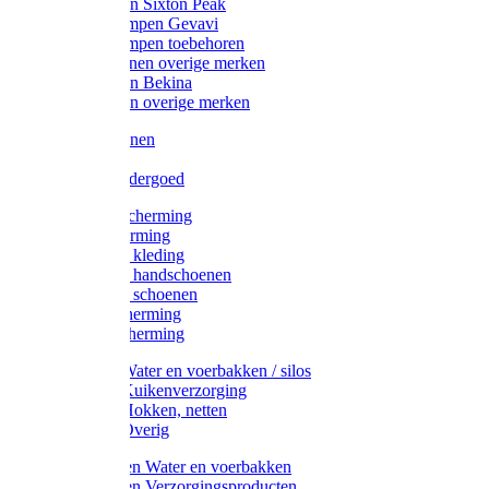
Werklaarzen Sixton Peak
Schoenklompen Gevavi
Schoenklompen toebehoren
Werkschoenen overige merken
Werklaarzen Bekina
Werklaarzen overige merken
Handschoenen
Mutsen
Thermo ondergoed
Gehoorbescherming
Oogbescherming
Disposable kleding
Disposable handschoenen
Disposable schoenen
Mondbescherming
Hoofdbescherming
Pluimvee Water en voerbakken / silos
Pluimvee Kuikenverzorging
Pluimvee Hokken, netten
Pluimvee Overig
Knaagdieren Water en voerbakken
Knaagdieren Verzorgingsproducten