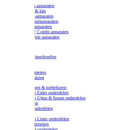
Onderdelen apparaten
Starter sets & kits
9V Batterij-apparaten
230V Lichtnetapparaten
12V Accu-apparaten
230V / 12V Combi apparaten
Zonne-energie apparaten
Tangen
Waarschuwingsbordjes
Afkuilen
Reiniging
Wegers en meters
Video bewaking
Weidepompen & toebehoren
Weidepomp Eider onderdelen
Weidepomp Utina & Ipsam onderdelen
Drinkbakken
Drinkbak onderdelen
Vlotters
Weidepomp Lister onderdelen
Nippels / Sproeiers
Drinknippel-onderdelen