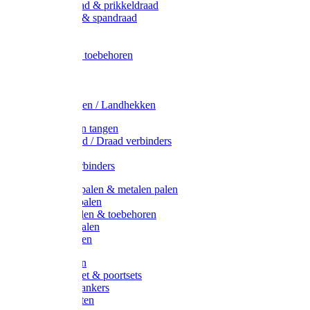
Metaal draad & prikkeldraad
Binddraad & spandraad
Gaas
Lint
Afrasternet toebehoren
Draad
Afrasternet
Koord
Weidehekken / Landhekken
Spanners en tangen
Lint / Koord / Draad verbinders
Haspels
Litzclip verbinders
Recycling palen & metalen palen
Kunststof palen
T-Post t-palen & toebehoren
Glasfiber palen
Houten palen
Poortgrepen
Doorgangset & poortsets
Poortgreepankers
Weidepoorten