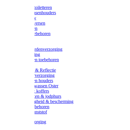
Halsters
Poetsen & toiletteren
Zadel-/Trensenhouders
Halstertouw
Halsters diversen
Hoofdstellen
Zadel & toebehoren
Longeren
Zwepen
Rapide paardenverzorging
Ruiter kleding
Hoofdstellen toebehoren
Dekens
Verlichting & Reflectie
Rapide leerverzorging
Likstenen en houders
Poetsen & wassen Oster
Poetssets & koffers
Ruiter laarzen & jodphurs
Ruiter veiligheid & bescherming
Ruiter - toebehoren
Voerbak kunststof
Klauwverzorging
Diversen