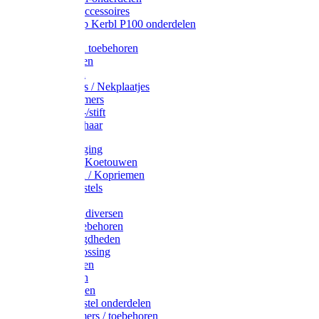
Drinkbak accessoires
Weidepomp Kerbl P100 onderdelen
Oormerken toebehoren
Enkelbanden
Oormerken
Halsplaatjes / Nekplaatjes
Kokernummers
Merkspray-/stift
Veemerkschaar
Uierverzorging
Halsters & Koetouwen
Halsriemen / Kopriemen
Koerugborstels
Koeliften
Koe / Stier diversen
Melkers toebehoren
Stalbenodigdheden
Kalververlossing
Stierenringen
Onthoornen
Kalverflessen
Koerugborstel onderdelen
Kalveremmers / toebehoren