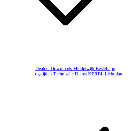
Over Middelwijk
Dealers
Downloads
Middelwijk Bestel-app
Gewijzigde openingstijden
Technische Dienst
KERBL Lichtplan
Aanvraag
Contact