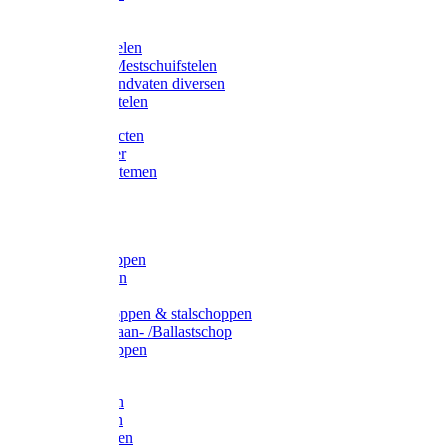
Bijlstelen
Vorkstelen
Gardena stelen
Sneeuw- /Mestschuifstelen
Stelen / Handvaten diversen
Telescoopstelen
Tuin producten
Fruitplukker
Ophangsystemen
Tuinafval
Manden
Spades
Betonschoppen
Schepbatsen
Batsen
Ballastschoppen & stalschoppen
Slijtsrip Graan- /Ballastschop
Graanschoppen
Spitvorken
Hooivorken
Mestvorken
Bietenvorken