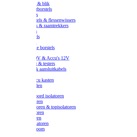
Handveger & blik
Voetenveegborstels
Handvegers
Afwasborstels & flessenwissers
Wasborstels & raamtrekkers
Tonborstels
Werkborstels
Ragebollen
Hygienische borstels
Batterijen 9V & Accu's 12V
Beveiliging & testers
Kabelsets & aansluitkabels
Aarding
Metalen accu kasten
Zonnepanelen
Draad & koord isolatoren
Ringisolatoren
Extra isolatoren & topisolatoren
Hoekisolatoren
Lintisolatoren
Afstandisolatoren
Isolatorenboom