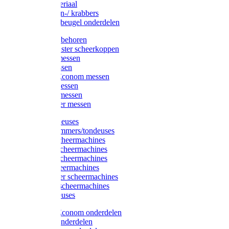
Injectiemateriaal
Hoefmessen-/ krabbers
Hoefbekapbeugel onderdelen
Messen toebehoren
Moser & Oster scheerkoppen
Hauptner messen
Liscop messen
Aesculap/Econom messen
Heiniger messen
Constanta messen
FarmClipper messen
Moser tondeuses
Overige trimmers/tondeuses
Heiniger scheermachines
Hauptner scheermachines
Aesculap scheermachines
Liscop scheermachines
FarmClipper scheermachines
Constanta scheermachines
Wahl tondeuses
Aesculap/Econom onderdelen
Hauptner onderdelen