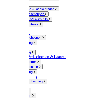
Ketting
Slijpschijven & laselektroden
Handgereedschappen
IJzerwaren bouw en tuin
Hang en sluitwerk
Disposables
Werkhandschoenen
Regenkleding
Klompen
Werkkleding
Wandel-/ Werkschoenen & Laarzen
Hoeden / Petten
Sokken / Kousen
Winterkleding
Winkelinrichting
Gelaatsbescherming
Pluimvee
Knaagdieren
Hond
Kat