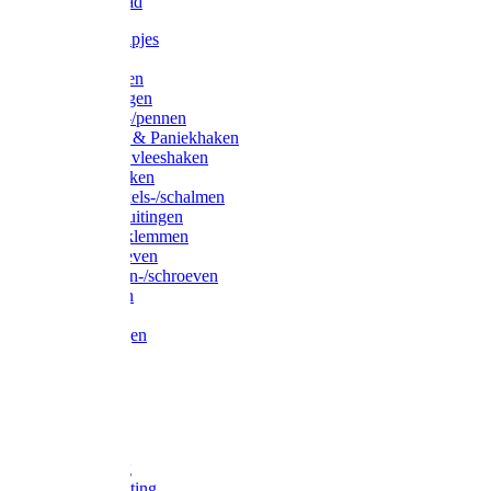
Waslijndraad
Simplexknipjes
Wervels
Sleutelringen
Gelaste ringen
Borgveren-/pennen
Musketons & Paniekhaken
S-haken & vleeshaken
Karabijnhaken
Noodschakels-/schalmen
Harp-/D-sluitingen
Staaldraadklemmen
Spanschroeven
Ringmoeren-/schroeven
Puntkousen
U-beugels
Aanlegringen
Lasthaken
Nagels
Krammen
Spijkers
Voetketting
Scheepsketting