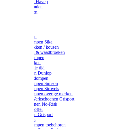
Werkjassen Havep
Thermohemden
Overhemden
Hoeden
Petten
Werksokken
Schoenklompen Sika
Thermo sokken / kousen
Lieslaarzen & waadbroeken
Houten klompen
Wandelsokken
Laarzen vrije tijd
Werklaarzen Dunlop
Kunststof klompen
Schoenklompen Simson
Schoenklompen Strovels
Schoenklompen overige merken
Wandel-/ Werkschoenen Grisport
Werkschoenen No-Risk
Klomppantoffel
Werklaarzen Grisport
Accessoires
Houten klompen toebehoren