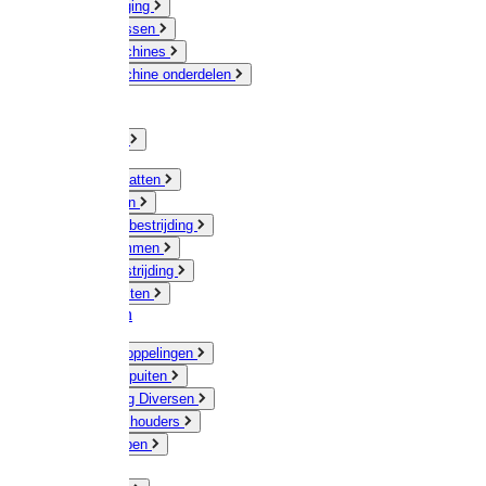
Veeverzorging
Scheermessen
Scheermachines
Scheermachine onderdelen
Huisdieren
Kippen
Verlichting
Muizen / Ratten
Drukspuiten
Ongediertebestrijding
Mollenklemmen
Onkruidbestrijding
Vliegenkasten
Meststoffen
Messing koppelingen
Gieters / Spuiten
Besproeiing Diversen
Slangen & houders
Waterpompen
Tyleen