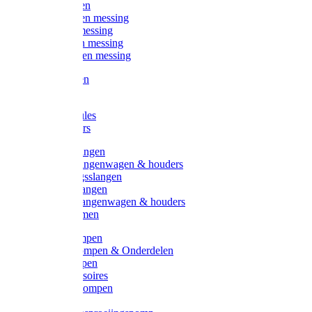
Kogelkranen
Koppelingen messing
Sproeiers messing
Tuinspuiten messing
Slangstukken messing
Handspuiten
Gieters
Kunststoftules
Regenmeters
Overige slangen
Overige slangenwagen & houders
Beregeningsslangen
Gardena slangen
Gardena slangenwagen & houders
Slangklemmen
Leader pompen
Zwengelpompen & Onderdelen
Ebara pompen
Pompaccessoires
Excellent pompen
Kinpumps