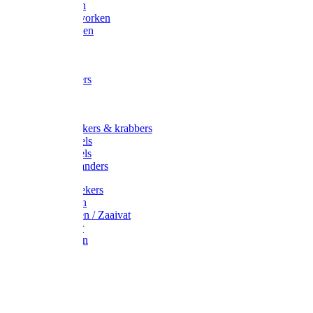
Maisvorken
Aardappelvorken
Vijgenvorken
Strohaak
Cultivators
Tuinkrabbers
Hakken
Schoffels
Onkruidstekers & krabbers
Hartschoffels
Ruitschoffels
Onkruidbranders
Graskantstekers
Verticuteren
Strooiwagen / Zaaivat
Grasmaaier
Grasscharen
Gazonrol
Trimmer
Grondboor
Tuinhamer