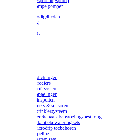
Gardena besproeiingspomp
Gardena dompelpompen
Tyleen benodigdheden
Tyleenslang
Lange bocht
Knie
T-stuk
Sok
Verloop
Nippels
Stop
Gardena afdichtingen
Gardena sproeiers
Gardena Profi system
Gardena koppelingen
Gardena tuinspuiten
Gardena timers & sensoren
Gardena Sprinklersysteem
Gardena meerkanaals bepsroeiingsbesturing
Gardena vakantiebewatering sets
Gardena Microdrip toebehoren
Gardena Pipeline
Gardena System sets