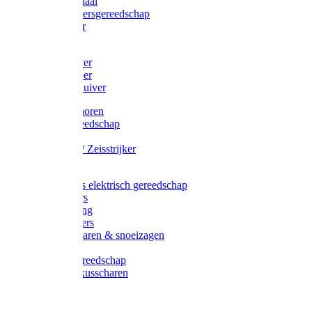
Afzetmateriaal
Stratenmakersgereedschap
Straathamer
Koevoeten
Mestschuiver
Mestschraper
Sneeuwschuiver
Zeis toebehoren
Baggergereedschap
Zeisen
Wetstenen / Zeisstrijker
Zeisboom
Accessoires elektrisch gereedschap
Grasmaaiers
Tuinreiniging
Robotmaaiers
Heggenscharen & snoeizagen
Trimmers
Klussen gereedschap
Gras & buxusscharen
Snoeizaag
Boomband