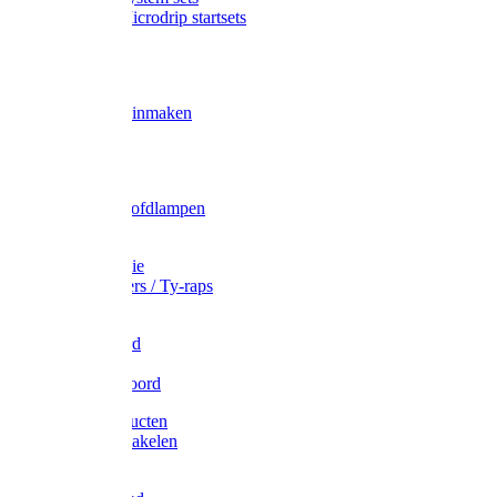
Gardena Microdrip startsets
Vet
Olie
Wecken & inmaken
Tricel
Americol
Zak- & Hoofdlampen
Lampjes
Tape en folie
Kabelbinders / Ty-raps
Bindtouw
Metselkoord
Touw
Elastisch koord
Afdekproducten
Heffen en takelen
Staalkabel