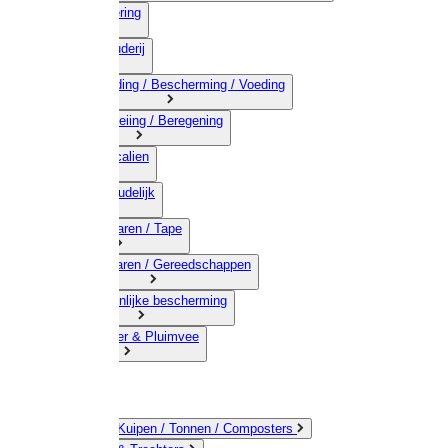
03) Afrastering
04) Veehouderij
05) Bestrijding / Bescherming / Voeding
06) Besproeiing / Beregening
07) Chemicalien
08) Huishoudelijk
09) Touwwaren / Tape
10) IJzerwaren / Gereedschappen
11) Persoonlijke bescherming
12) Kleindier & Pluimvee
Emmers / Kuipen / Tonnen / Composters