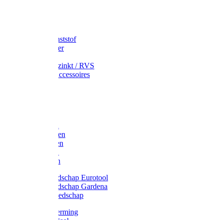
Speciekuip
Emmer kunststof
Schepemmer
Voerton
Emmer verzinkt / RVS
Regenton accessoires
Regenton
Jerrycans
Trechter
Polyharken
Gazonharken
Asfaltharken
Tuinharken
Hooiharken
Handgereedschap Eurotool
Handgereedschap Gardena
Kindergereedschap
Kniebescherming