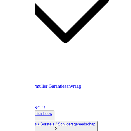
Contact
Retourformulier
Garantieaanvraag
OPRUIMING !!
01) Land-& Tuinbouw
02) Bezems / Borstels / Schildersgereedschap