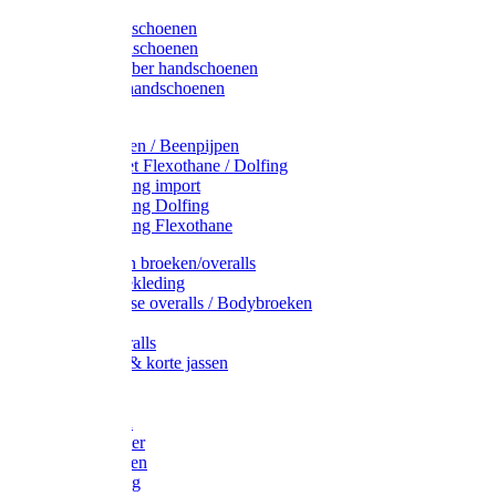
Latex handschoenen
Leren handschoenen
PVC / Rubber handschoenen
Katoenen handschoenen
Display
Plukmouwen / Beenpijpen
Reparatieset Flexothane / Dolfing
Regenkleding import
Regenkleding Dolfing
Regenkleding Flexothane
Toebehoren broeken/overalls
Signalisatiekleding
Amerikaanse overalls / Bodybroeken
Overalls
Kinderoveralls
Stofjassen & korte jassen
Werktruien
T-shirts
Werkjassen
Bodywarmer
Werkbroeken
Zaagkleding