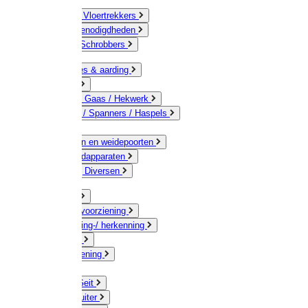
Bezems & Vloertrekkers
Schildersbenodigdheden
Borstels / Schrobbers
Accessoires & aarding
Isolatoren
Geleiders / Gaas / Hekwerk
Verbinders / Spanners / Haspels
Palen
Doorgangen en weidepoorten
Schrikdraadapparaten
Afrastering Diversen
Erf & Stal
Drinkwatervoorziening
Veemarkering-/ herkenning
Koe / Stier
Voervoorziening
Varken
Schaap / Geit
Paard & Ruiter