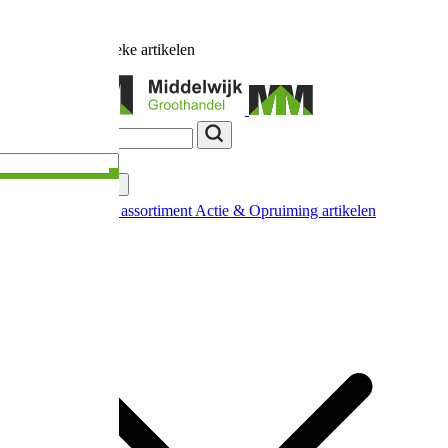
Ruim
17.000
unieke artikelen
Categorieën
Nieuw in ons assortiment
Actie & Opruiming artikelen
Extra