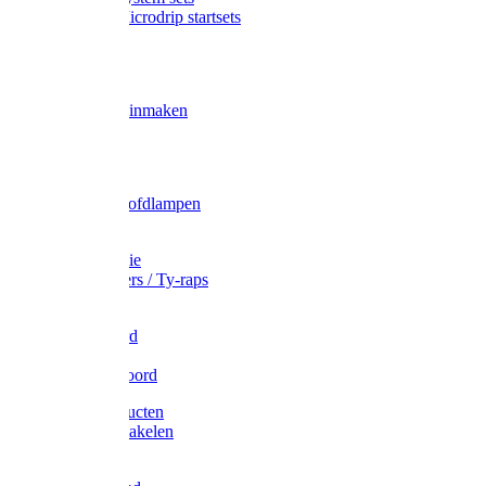
Gardena Microdrip startsets
Vet
Olie
Wecken & inmaken
Tricel
Americol
Zak- & Hoofdlampen
Lampjes
Tape en folie
Kabelbinders / Ty-raps
Bindtouw
Metselkoord
Touw
Elastisch koord
Afdekproducten
Heffen en takelen
Staalkabel