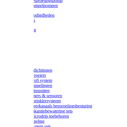
Gardena besproeiingspomp
Gardena dompelpompen
Tyleen benodigdheden
Tyleenslang
Lange bocht
Knie
T-stuk
Sok
Verloop
Nippels
Stop
Gardena afdichtingen
Gardena sproeiers
Gardena Profi system
Gardena koppelingen
Gardena tuinspuiten
Gardena timers & sensoren
Gardena Sprinklersysteem
Gardena meerkanaals bepsroeiingsbesturing
Gardena vakantiebewatering sets
Gardena Microdrip toebehoren
Gardena Pipeline
Gardena System sets