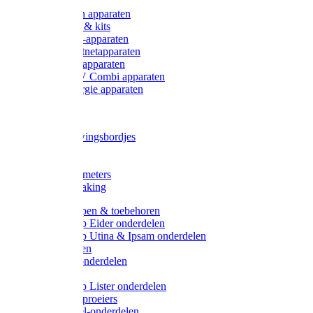
Onderdelen apparaten
Starter sets & kits
9V Batterij-apparaten
230V Lichtnetapparaten
12V Accu-apparaten
230V / 12V Combi apparaten
Zonne-energie apparaten
Tangen
Waarschuwingsbordjes
Afkuilen
Reiniging
Wegers en meters
Video bewaking
Weidepompen & toebehoren
Weidepomp Eider onderdelen
Weidepomp Utina & Ipsam onderdelen
Drinkbakken
Drinkbak onderdelen
Vlotters
Weidepomp Lister onderdelen
Nippels / Sproeiers
Drinknippel-onderdelen