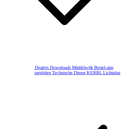
Over Middelwijk
Dealers
Downloads
Middelwijk Bestel-app
Gewijzigde openingstijden
Technische Dienst
KERBL Lichtplan
Aanvraag
Contact