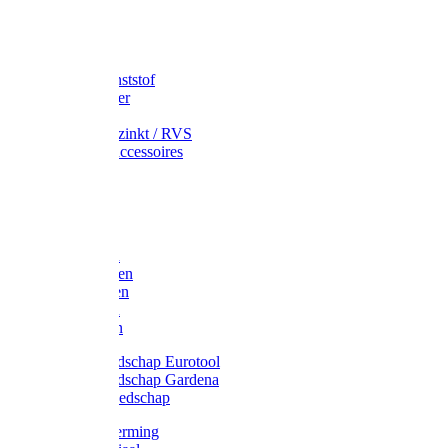
Speciekuip
Emmer kunststof
Schepemmer
Voerton
Emmer verzinkt / RVS
Regenton accessoires
Regenton
Jerrycans
Trechter
Polyharken
Gazonharken
Asfaltharken
Tuinharken
Hooiharken
Handgereedschap Eurotool
Handgereedschap Gardena
Kindergereedschap
Kniebescherming