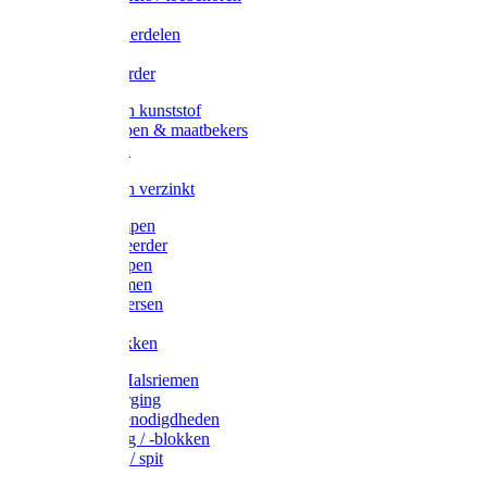
Veedrijvers
Koelift onderdelen
Antizuig
Uieronthaarder
Voerbakken kunststof
Voerscheppen & maatbekers
Hooiruiven
Hooinetten
Voerbakken verzinkt
Warmtelampen
Staartcoupeerder
Biggenkappen
Neuskrammen
Varken diversen
Zeugeband
Varkensbakken
Halsters / Halsriemen
Hoefverzorging
Lammer benodigdheden
Ramdektuig / -blokken
Vastzetpen / spit