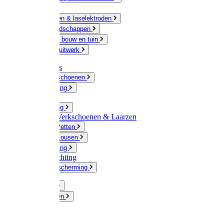
Ketting
Slijpschijven & laselektroden
Handgereedschappen
IJzerwaren bouw en tuin
Hang en sluitwerk
Disposables
Werkhandschoenen
Regenkleding
Klompen
Werkkleding
Wandel-/ Werkschoenen & Laarzen
Hoeden / Petten
Sokken / Kousen
Winterkleding
Winkelinrichting
Gelaatsbescherming
Pluimvee
Knaagdieren
Hond
Kat