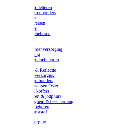
Halsters
Poetsen & toiletteren
Zadel-/Trensenhouders
Halstertouw
Halsters diversen
Hoofdstellen
Zadel & toebehoren
Longeren
Zwepen
Rapide paardenverzorging
Ruiter kleding
Hoofdstellen toebehoren
Dekens
Verlichting & Reflectie
Rapide leerverzorging
Likstenen en houders
Poetsen & wassen Oster
Poetssets & koffers
Ruiter laarzen & jodphurs
Ruiter veiligheid & bescherming
Ruiter - toebehoren
Voerbak kunststof
Klauwverzorging
Diversen