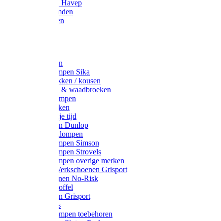
Werkjassen Havep
Thermohemden
Overhemden
Hoeden
Petten
Werksokken
Schoenklompen Sika
Thermo sokken / kousen
Lieslaarzen & waadbroeken
Houten klompen
Wandelsokken
Laarzen vrije tijd
Werklaarzen Dunlop
Kunststof klompen
Schoenklompen Simson
Schoenklompen Strovels
Schoenklompen overige merken
Wandel-/ Werkschoenen Grisport
Werkschoenen No-Risk
Klomppantoffel
Werklaarzen Grisport
Accessoires
Houten klompen toebehoren