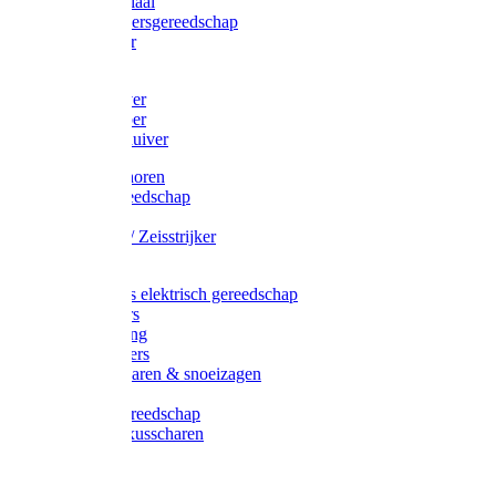
Afzetmateriaal
Stratenmakersgereedschap
Straathamer
Koevoeten
Mestschuiver
Mestschraper
Sneeuwschuiver
Zeis toebehoren
Baggergereedschap
Zeisen
Wetstenen / Zeisstrijker
Zeisboom
Accessoires elektrisch gereedschap
Grasmaaiers
Tuinreiniging
Robotmaaiers
Heggenscharen & snoeizagen
Trimmers
Klussen gereedschap
Gras & buxusscharen
Snoeizaag
Boomband