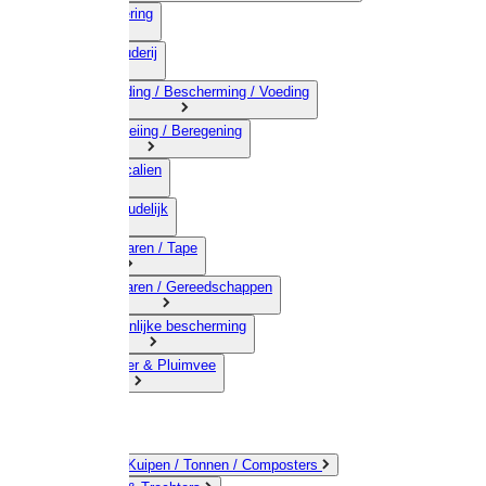
03) Afrastering
04) Veehouderij
05) Bestrijding / Bescherming / Voeding
06) Besproeiing / Beregening
07) Chemicalien
08) Huishoudelijk
09) Touwwaren / Tape
10) IJzerwaren / Gereedschappen
11) Persoonlijke bescherming
12) Kleindier & Pluimvee
Emmers / Kuipen / Tonnen / Composters