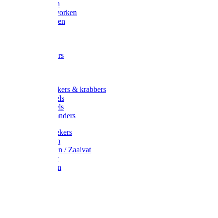
Maisvorken
Aardappelvorken
Vijgenvorken
Strohaak
Cultivators
Tuinkrabbers
Hakken
Schoffels
Onkruidstekers & krabbers
Hartschoffels
Ruitschoffels
Onkruidbranders
Graskantstekers
Verticuteren
Strooiwagen / Zaaivat
Grasmaaier
Grasscharen
Gazonrol
Trimmer
Grondboor
Tuinhamer