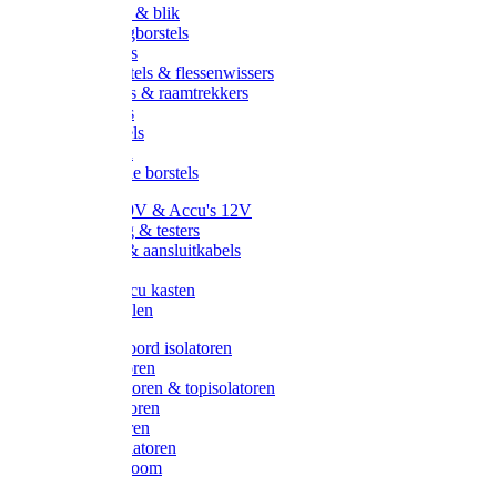
Handveger & blik
Voetenveegborstels
Handvegers
Afwasborstels & flessenwissers
Wasborstels & raamtrekkers
Tonborstels
Werkborstels
Ragebollen
Hygienische borstels
Batterijen 9V & Accu's 12V
Beveiliging & testers
Kabelsets & aansluitkabels
Aarding
Metalen accu kasten
Zonnepanelen
Draad & koord isolatoren
Ringisolatoren
Extra isolatoren & topisolatoren
Hoekisolatoren
Lintisolatoren
Afstandisolatoren
Isolatorenboom