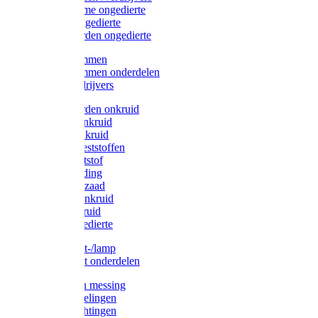
Protect Home ongedierte
Solabiol ongedierte
Protect Garden ongedierte
Mollenklemmen
Mollenklemmen onderdelen
Mollenverdrijvers
Protect Garden onkruid
Diversen onkruid
Solabiol onkruid
Solabiol meststoffen
Pokon meststof
Pokon voeding
Pokon graszaad
Roundup onkruid
Pokon onkruid
Pokon ongedierte
Vliegenkast-/lamp
Vliegenkast onderdelen
Zuigkorven messing
Geka koppelingen
Geka afdichtingen