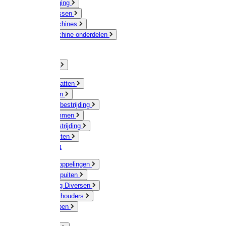
Veeverzorging
Scheermessen
Scheermachines
Scheermachine onderdelen
Huisdieren
Kippen
Verlichting
Muizen / Ratten
Drukspuiten
Ongediertebestrijding
Mollenklemmen
Onkruidbestrijding
Vliegenkasten
Meststoffen
Messing koppelingen
Gieters / Spuiten
Besproeiing Diversen
Slangen & houders
Waterpompen
Tyleen