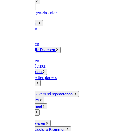
Fittingwerk
Gardena
Slangenwagen-/houders
Olie / Vetten
Chemicalien
Verven
Plasticzakken
Huishoudelijk Diversen
Matten
Zaksluitingen
Sponzen / Zemen
Zeepprodukten
Batterij & batterijladers
Zaklampen
Verpakking-/ verbindingsmateriaal
Touw / Koord
Afdekmateriaal
Staalkabel
Kleine ijzerwaren
Spijkers, Nagels & Krammen