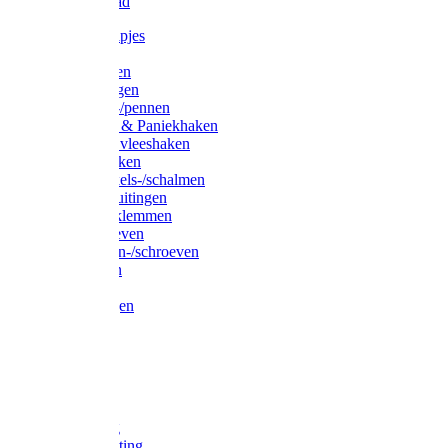
Waslijndraad
Simplexknipjes
Wervels
Sleutelringen
Gelaste ringen
Borgveren-/pennen
Musketons & Paniekhaken
S-haken & vleeshaken
Karabijnhaken
Noodschakels-/schalmen
Harp-/D-sluitingen
Staaldraadklemmen
Spanschroeven
Ringmoeren-/schroeven
Puntkousen
U-beugels
Aanlegringen
Lasthaken
Nagels
Krammen
Spijkers
Voetketting
Scheepsketting