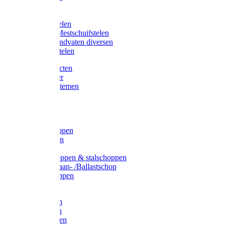
Bijlstelen
Vorkstelen
Gardena stelen
Sneeuw- /Mestschuifstelen
Stelen / Handvaten diversen
Telescoopstelen
Tuin producten
Fruitplukker
Ophangsystemen
Tuinafval
Manden
Spades
Betonschoppen
Schepbatsen
Batsen
Ballastschoppen & stalschoppen
Slijtsrip Graan- /Ballastschop
Graanschoppen
Spitvorken
Hooivorken
Mestvorken
Bietenvorken