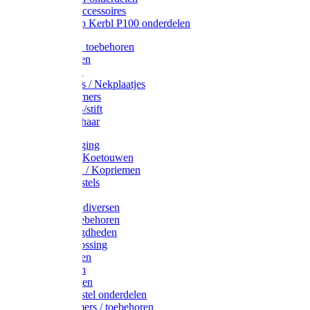
Drinkbak accessoires
Weidepomp Kerbl P100 onderdelen
Oormerken toebehoren
Enkelbanden
Oormerken
Halsplaatjes / Nekplaatjes
Kokernummers
Merkspray-/stift
Veemerkschaar
Uierverzorging
Halsters & Koetouwen
Halsriemen / Kopriemen
Koerugborstels
Koeliften
Koe / Stier diversen
Melkers toebehoren
Stalbenodigdheden
Kalververlossing
Stierenringen
Onthoornen
Kalverflessen
Koerugborstel onderdelen
Kalveremmers / toebehoren