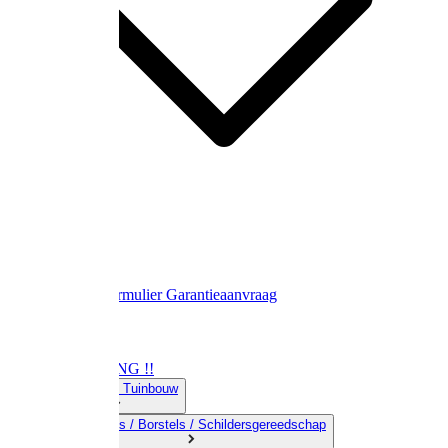
Contact
Retourformulier
Garantieaanvraag
OPRUIMING !!
01) Land-& Tuinbouw
02) Bezems / Borstels / Schildersgereedschap