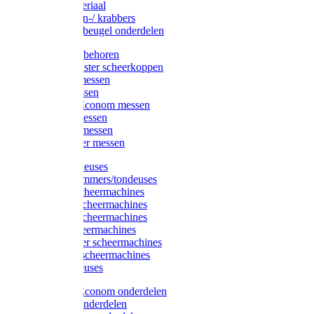
Injectiemateriaal
Hoefmessen-/ krabbers
Hoefbekapbeugel onderdelen
Messen toebehoren
Moser & Oster scheerkoppen
Hauptner messen
Liscop messen
Aesculap/Econom messen
Heiniger messen
Constanta messen
FarmClipper messen
Moser tondeuses
Overige trimmers/tondeuses
Heiniger scheermachines
Hauptner scheermachines
Aesculap scheermachines
Liscop scheermachines
FarmClipper scheermachines
Constanta scheermachines
Wahl tondeuses
Aesculap/Econom onderdelen
Hauptner onderdelen