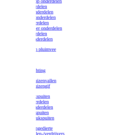
Lister/Liscop onderdelen
Eider onderdelen
Heiniger onderdelen
Constanta onderdelen
Moser onderdelen
Farm Clipper onderdelen
Oster onderdelen
TailWell onderdelen
Voerbakken pluimvee
Katten
Honden
LED verlichting
Ratten / Muizenvallen
Ratten / Muizengif
Gloria drukspuiten
Gloria onderdelen
Gardena onderdelen
Dario drukspuiten
Gardena drukspuiten
Diversen ongedierte
Insectenvallen-/verdrijvers