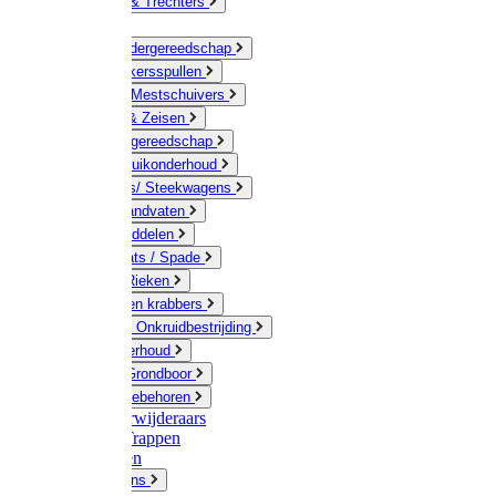
Jerrycans & Trechters
Harken
Hand-/ Kindergereedschap
Stratenmakersspullen
Sneeuw- / Mestschuivers
Baggeren & Zeisen
Elektrisch gereedschap
Boom / Struikonderhoud
Kruiwagens/ Steekwagens
Stelen / Handvaten
Tuinhulpmiddelen
Schop / Bats / Spade
Vorken & Rieken
Cultivator en krabbers
Schoffels / Onkruidbestrijding
Gazononderhoud
Hamers / Grondboor
Sledes / toebehoren
Onkruidverwijderaars
Ladders / Trappen
Werkbanken
Betonmolens