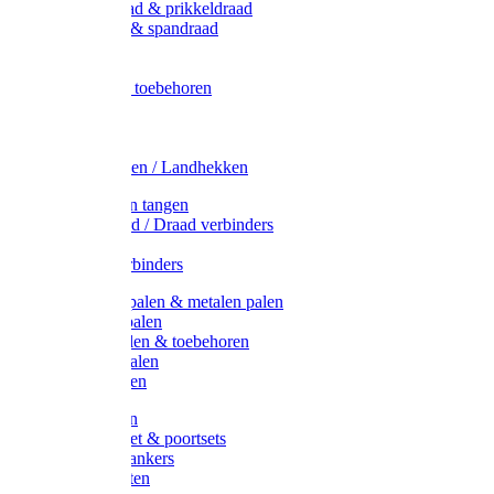
Metaal draad & prikkeldraad
Binddraad & spandraad
Gaas
Lint
Afrasternet toebehoren
Draad
Afrasternet
Koord
Weidehekken / Landhekken
Spanners en tangen
Lint / Koord / Draad verbinders
Haspels
Litzclip verbinders
Recycling palen & metalen palen
Kunststof palen
T-Post t-palen & toebehoren
Glasfiber palen
Houten palen
Poortgrepen
Doorgangset & poortsets
Poortgreepankers
Weidepoorten