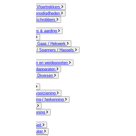
Bezems & Vloertrekkers
Schildersbenodigdheden
Borstels / Schrobbers
Accessoires & aarding
Isolatoren
Geleiders / Gaas / Hekwerk
Verbinders / Spanners / Haspels
Palen
Doorgangen en weidepoorten
Schrikdraadapparaten
Afrastering Diversen
Erf & Stal
Drinkwatervoorziening
Veemarkering-/ herkenning
Koe / Stier
Voervoorziening
Varken
Schaap / Geit
Paard & Ruiter