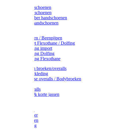
Latex handschoenen
Leren handschoenen
PVC / Rubber handschoenen
Katoenen handschoenen
Display
Plukmouwen / Beenpijpen
Reparatieset Flexothane / Dolfing
Regenkleding import
Regenkleding Dolfing
Regenkleding Flexothane
Toebehoren broeken/overalls
Signalisatiekleding
Amerikaanse overalls / Bodybroeken
Overalls
Kinderoveralls
Stofjassen & korte jassen
Werktruien
T-shirts
Werkjassen
Bodywarmer
Werkbroeken
Zaagkleding