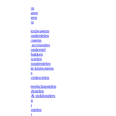
Bijlen
Snoeischaren
Heggenscharen
Takkenscharen
Snoeimessen
Landbouwkruiwagens
Kruiwagenonderdelen
Bouwkruiwagens
Kruiwagen accessoires
Kruiwagenonderstel
Kruiwagenbakken
Kruiwagenwielen
Steekwagenonderdelen
Huis en Tuin kruiwagens
Steekwagen
Bok- en Zwenkwielen
Overige gereedschapstelen
Bezem-/Harkstelen
Handvaten & stokhouders
Hamerstelen
Spadestelen
Graanschopstelen
Schopstelen