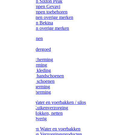
Werklaarzen Sixton Peak
Schoenklompen Gevavi
Schoenklompen toebehoren
Werkschoenen overige merken
Werklaarzen Bekina
Werklaarzen overige merken
Handschoenen
Mutsen
Thermo ondergoed
Gehoorbescherming
Oogbescherming
Disposable kleding
Disposable handschoenen
Disposable schoenen
Mondbescherming
Hoofdbescherming
Pluimvee Water en voerbakken / silos
Pluimvee Kuikenverzorging
Pluimvee Hokken, netten
Pluimvee Overig
Knaagdieren Water en voerbakken
Knaagdieren Verzorgingsproducten