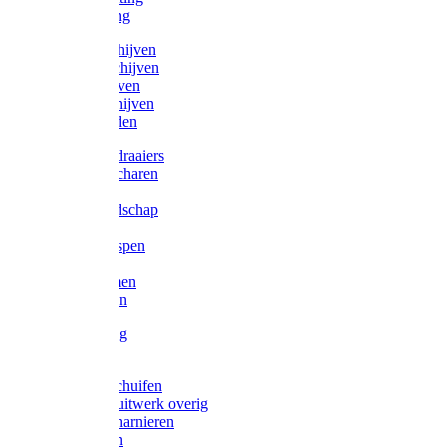
Victorketting
Afbraamschijven
Doorslijpschijven
Lamelschijven
Diamantschijven
Laselektroden
Schroevendraaiers
Tangen / Scharen
Zagen
Meetgereedschap
Beitels
Vijlen / Raspen
Sleutels
Lijmklemmen
Waterpassen
Bouwbeslag
Tuinbeslag
Grendels/schuifen
Hang en sluitwerk overig
Hengen/scharnieren
Scharnieren