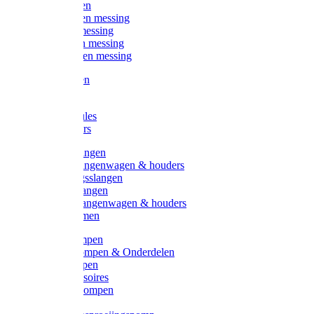
Kogelkranen
Koppelingen messing
Sproeiers messing
Tuinspuiten messing
Slangstukken messing
Handspuiten
Gieters
Kunststoftules
Regenmeters
Overige slangen
Overige slangenwagen & houders
Beregeningsslangen
Gardena slangen
Gardena slangenwagen & houders
Slangklemmen
Leader pompen
Zwengelpompen & Onderdelen
Ebara pompen
Pompaccessoires
Excellent pompen
Kinpumps