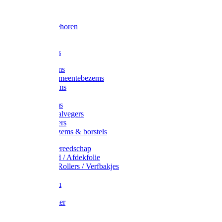
Voorhamer
Hamers
Slede toebehoren
Sledes
Composters
Straatbezems
Stads- / Gemeentebezems
Terrasbezems
Stalbezems
Gootbezems
Kamer-/Zaalvegers
Vloertrekkers
Onkruidbezems & borstels
Schildersgereedschap
Afplakband / Afdekfolie
Kwasten / Rollers / Verfbakjes
Mixers
Afdekfoliën
Messen
Schuurpapier
Luiwagens