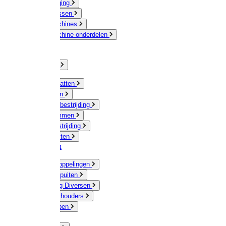
Veeverzorging
Scheermessen
Scheermachines
Scheermachine onderdelen
Huisdieren
Kippen
Verlichting
Muizen / Ratten
Drukspuiten
Ongediertebestrijding
Mollenklemmen
Onkruidbestrijding
Vliegenkasten
Meststoffen
Messing koppelingen
Gieters / Spuiten
Besproeiing Diversen
Slangen & houders
Waterpompen
Tyleen