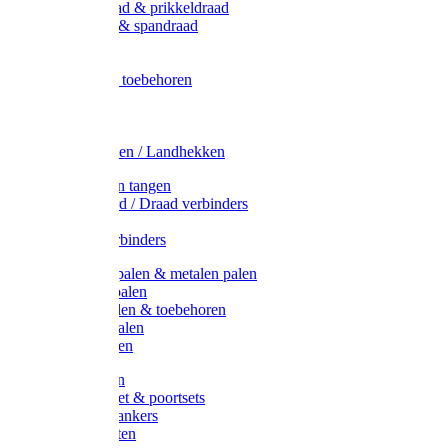
Metaal draad & prikkeldraad
Binddraad & spandraad
Gaas
Lint
Afrasternet toebehoren
Draad
Afrasternet
Koord
Weidehekken / Landhekken
Spanners en tangen
Lint / Koord / Draad verbinders
Haspels
Litzclip verbinders
Recycling palen & metalen palen
Kunststof palen
T-Post t-palen & toebehoren
Glasfiber palen
Houten palen
Poortgrepen
Doorgangset & poortsets
Poortgreepankers
Weidepoorten