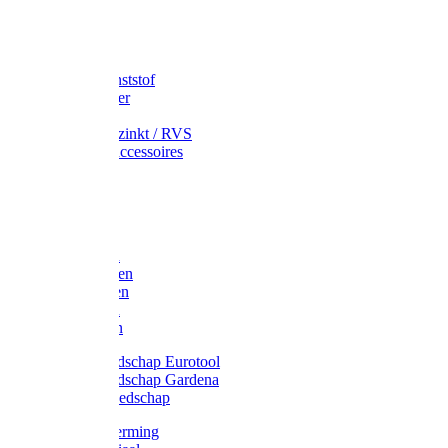
Speciekuip
Emmer kunststof
Schepemmer
Voerton
Emmer verzinkt / RVS
Regenton accessoires
Regenton
Jerrycans
Trechter
Polyharken
Gazonharken
Asfaltharken
Tuinharken
Hooiharken
Handgereedschap Eurotool
Handgereedschap Gardena
Kindergereedschap
Kniebescherming