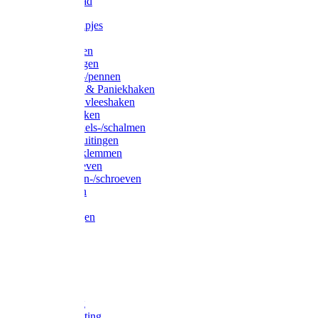
Waslijndraad
Simplexknipjes
Wervels
Sleutelringen
Gelaste ringen
Borgveren-/pennen
Musketons & Paniekhaken
S-haken & vleeshaken
Karabijnhaken
Noodschakels-/schalmen
Harp-/D-sluitingen
Staaldraadklemmen
Spanschroeven
Ringmoeren-/schroeven
Puntkousen
U-beugels
Aanlegringen
Lasthaken
Nagels
Krammen
Spijkers
Voetketting
Scheepsketting