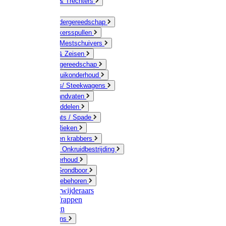
Jerrycans & Trechters
Harken
Hand-/ Kindergereedschap
Stratenmakersspullen
Sneeuw- / Mestschuivers
Baggeren & Zeisen
Elektrisch gereedschap
Boom / Struikonderhoud
Kruiwagens/ Steekwagens
Stelen / Handvaten
Tuinhulpmiddelen
Schop / Bats / Spade
Vorken & Rieken
Cultivator en krabbers
Schoffels / Onkruidbestrijding
Gazononderhoud
Hamers / Grondboor
Sledes / toebehoren
Onkruidverwijderaars
Ladders / Trappen
Werkbanken
Betonmolens