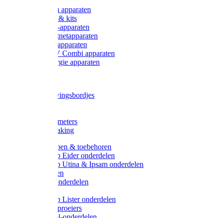
Onderdelen apparaten
Starter sets & kits
9V Batterij-apparaten
230V Lichtnetapparaten
12V Accu-apparaten
230V / 12V Combi apparaten
Zonne-energie apparaten
Tangen
Waarschuwingsbordjes
Afkuilen
Reiniging
Wegers en meters
Video bewaking
Weidepompen & toebehoren
Weidepomp Eider onderdelen
Weidepomp Utina & Ipsam onderdelen
Drinkbakken
Drinkbak onderdelen
Vlotters
Weidepomp Lister onderdelen
Nippels / Sproeiers
Drinknippel-onderdelen