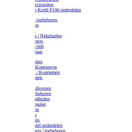
Drinkbak accessoires
Weidepomp Kerbl P100 onderdelen
Oormerken toebehoren
Enkelbanden
Oormerken
Halsplaatjes / Nekplaatjes
Kokernummers
Merkspray-/stift
Veemerkschaar
Uierverzorging
Halsters & Koetouwen
Halsriemen / Kopriemen
Koerugborstels
Koeliften
Koe / Stier diversen
Melkers toebehoren
Stalbenodigdheden
Kalververlossing
Stierenringen
Onthoornen
Kalverflessen
Koerugborstel onderdelen
Kalveremmers / toebehoren