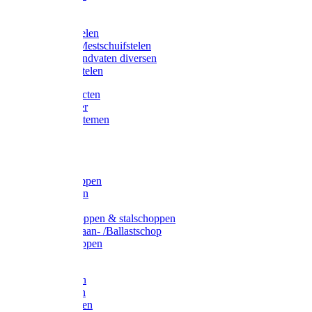
Bijlstelen
Vorkstelen
Gardena stelen
Sneeuw- /Mestschuifstelen
Stelen / Handvaten diversen
Telescoopstelen
Tuin producten
Fruitplukker
Ophangsystemen
Tuinafval
Manden
Spades
Betonschoppen
Schepbatsen
Batsen
Ballastschoppen & stalschoppen
Slijtsrip Graan- /Ballastschop
Graanschoppen
Spitvorken
Hooivorken
Mestvorken
Bietenvorken