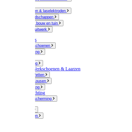
Ketting
Slijpschijven & laselektroden
Handgereedschappen
IJzerwaren bouw en tuin
Hang en sluitwerk
Disposables
Werkhandschoenen
Regenkleding
Klompen
Werkkleding
Wandel-/ Werkschoenen & Laarzen
Hoeden / Petten
Sokken / Kousen
Winterkleding
Winkelinrichting
Gelaatsbescherming
Pluimvee
Knaagdieren
Hond
Kat