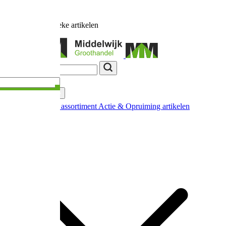
Ruim
17.000
unieke artikelen
Categorieën
Nieuw in ons assortiment
Actie & Opruiming artikelen
Extra