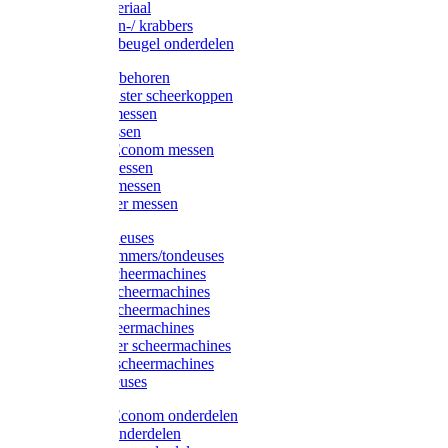
Injectiemateriaal
Hoefmessen-/ krabbers
Hoefbekapbeugel onderdelen
Messen toebehoren
Moser & Oster scheerkoppen
Hauptner messen
Liscop messen
Aesculap/Econom messen
Heiniger messen
Constanta messen
FarmClipper messen
Moser tondeuses
Overige trimmers/tondeuses
Heiniger scheermachines
Hauptner scheermachines
Aesculap scheermachines
Liscop scheermachines
FarmClipper scheermachines
Constanta scheermachines
Wahl tondeuses
Aesculap/Econom onderdelen
Hauptner onderdelen