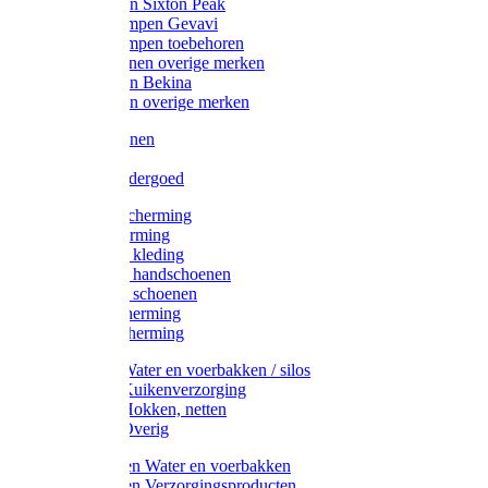
Werklaarzen Sixton Peak
Schoenklompen Gevavi
Schoenklompen toebehoren
Werkschoenen overige merken
Werklaarzen Bekina
Werklaarzen overige merken
Handschoenen
Mutsen
Thermo ondergoed
Gehoorbescherming
Oogbescherming
Disposable kleding
Disposable handschoenen
Disposable schoenen
Mondbescherming
Hoofdbescherming
Pluimvee Water en voerbakken / silos
Pluimvee Kuikenverzorging
Pluimvee Hokken, netten
Pluimvee Overig
Knaagdieren Water en voerbakken
Knaagdieren Verzorgingsproducten