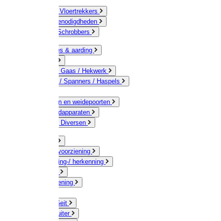
Bezems & Vloertrekkers
Schildersbenodigdheden
Borstels / Schrobbers
Accessoires & aarding
Isolatoren
Geleiders / Gaas / Hekwerk
Verbinders / Spanners / Haspels
Palen
Doorgangen en weidepoorten
Schrikdraadapparaten
Afrastering Diversen
Erf & Stal
Drinkwatervoorziening
Veemarkering-/ herkenning
Koe / Stier
Voervoorziening
Varken
Schaap / Geit
Paard & Ruiter