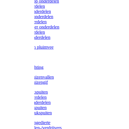
Lister/Liscop onderdelen
Eider onderdelen
Heiniger onderdelen
Constanta onderdelen
Moser onderdelen
Farm Clipper onderdelen
Oster onderdelen
TailWell onderdelen
Voerbakken pluimvee
Katten
Honden
LED verlichting
Ratten / Muizenvallen
Ratten / Muizengif
Gloria drukspuiten
Gloria onderdelen
Gardena onderdelen
Dario drukspuiten
Gardena drukspuiten
Diversen ongedierte
Insectenvallen-/verdrijvers