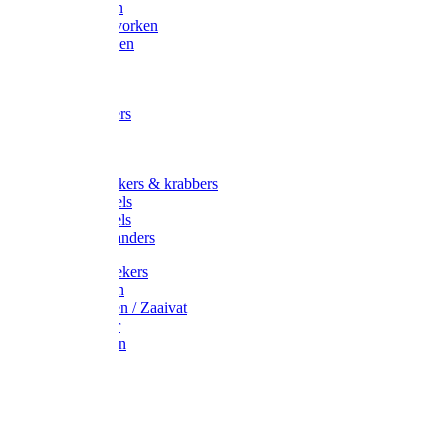
Maisvorken
Aardappelvorken
Vijgenvorken
Strohaak
Cultivators
Tuinkrabbers
Hakken
Schoffels
Onkruidstekers & krabbers
Hartschoffels
Ruitschoffels
Onkruidbranders
Graskantstekers
Verticuteren
Strooiwagen / Zaaivat
Grasmaaier
Grasscharen
Gazonrol
Trimmer
Grondboor
Tuinhamer