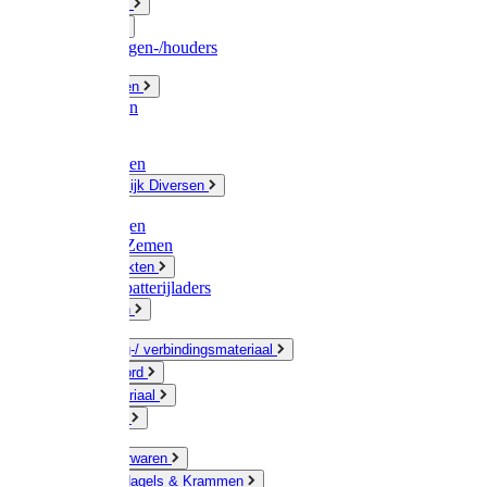
Fittingwerk
Gardena
Slangenwagen-/houders
Olie / Vetten
Chemicalien
Verven
Plasticzakken
Huishoudelijk Diversen
Matten
Zaksluitingen
Sponzen / Zemen
Zeepprodukten
Batterij & batterijladers
Zaklampen
Verpakking-/ verbindingsmateriaal
Touw / Koord
Afdekmateriaal
Staalkabel
Kleine ijzerwaren
Spijkers, Nagels & Krammen