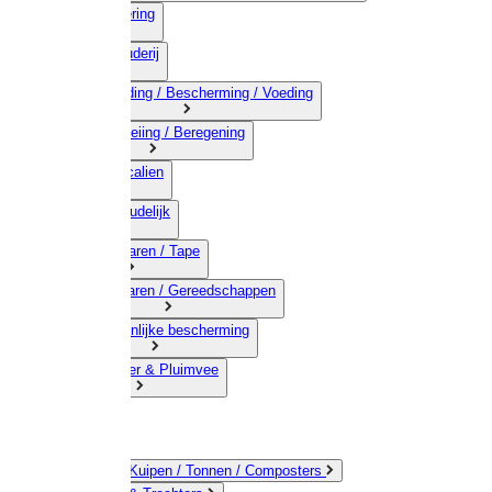
03) Afrastering
04) Veehouderij
05) Bestrijding / Bescherming / Voeding
06) Besproeiing / Beregening
07) Chemicalien
08) Huishoudelijk
09) Touwwaren / Tape
10) IJzerwaren / Gereedschappen
11) Persoonlijke bescherming
12) Kleindier & Pluimvee
Emmers / Kuipen / Tonnen / Composters