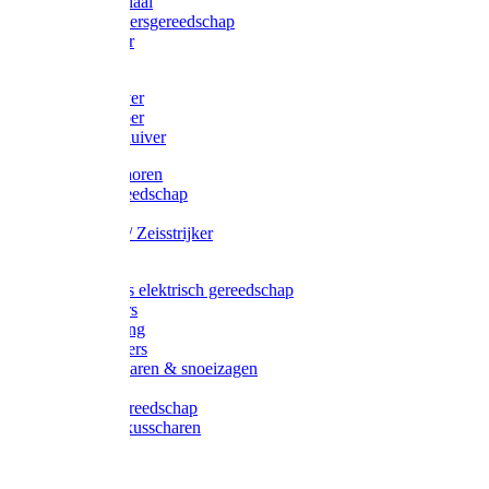
Afzetmateriaal
Stratenmakersgereedschap
Straathamer
Koevoeten
Mestschuiver
Mestschraper
Sneeuwschuiver
Zeis toebehoren
Baggergereedschap
Zeisen
Wetstenen / Zeisstrijker
Zeisboom
Accessoires elektrisch gereedschap
Grasmaaiers
Tuinreiniging
Robotmaaiers
Heggenscharen & snoeizagen
Trimmers
Klussen gereedschap
Gras & buxusscharen
Snoeizaag
Boomband