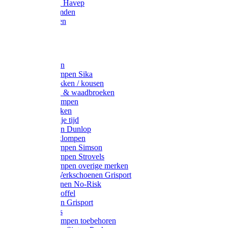
Werkjassen Havep
Thermohemden
Overhemden
Hoeden
Petten
Werksokken
Schoenklompen Sika
Thermo sokken / kousen
Lieslaarzen & waadbroeken
Houten klompen
Wandelsokken
Laarzen vrije tijd
Werklaarzen Dunlop
Kunststof klompen
Schoenklompen Simson
Schoenklompen Strovels
Schoenklompen overige merken
Wandel-/ Werkschoenen Grisport
Werkschoenen No-Risk
Klomppantoffel
Werklaarzen Grisport
Accessoires
Houten klompen toebehoren