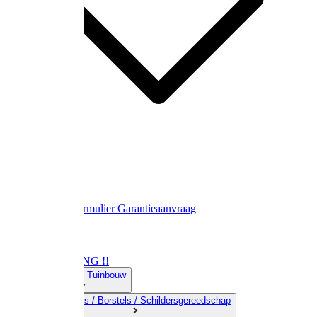
Contact
Retourformulier
Garantieaanvraag
OPRUIMING !!
01) Land-& Tuinbouw
02) Bezems / Borstels / Schildersgereedschap