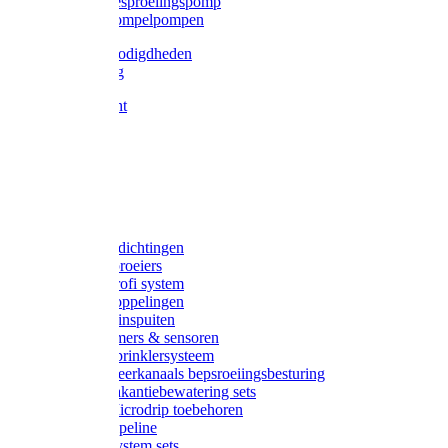
Gardena besproeiingspomp
Gardena dompelpompen
Tyleen benodigdheden
Tyleenslang
Lange bocht
Knie
T-stuk
Sok
Verloop
Nippels
Stop
Gardena afdichtingen
Gardena sproeiers
Gardena Profi system
Gardena koppelingen
Gardena tuinspuiten
Gardena timers & sensoren
Gardena Sprinklersysteem
Gardena meerkanaals bepsroeiingsbesturing
Gardena vakantiebewatering sets
Gardena Microdrip toebehoren
Gardena Pipeline
Gardena System sets