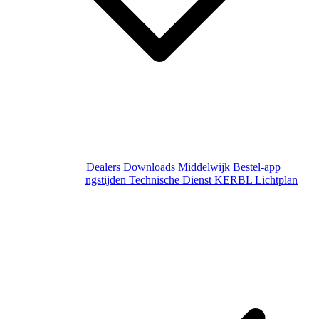
Over Middelwijk
Dealers
Downloads
Middelwijk Bestel-app
Gewijzigde openingstijden
Technische Dienst
KERBL Lichtplan
Aanvraag
Contact