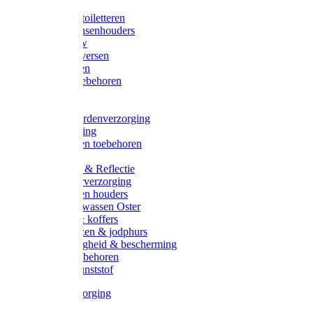
Halsters
Poetsen & toiletteren
Zadel-/Trensenhouders
Halstertouw
Halsters diversen
Hoofdstellen
Zadel & toebehoren
Longeren
Zwepen
Rapide paardenverzorging
Ruiter kleding
Hoofdstellen toebehoren
Dekens
Verlichting & Reflectie
Rapide leerverzorging
Likstenen en houders
Poetsen & wassen Oster
Poetssets & koffers
Ruiter laarzen & jodphurs
Ruiter veiligheid & bescherming
Ruiter - toebehoren
Voerbak kunststof
Klauwverzorging
Diversen