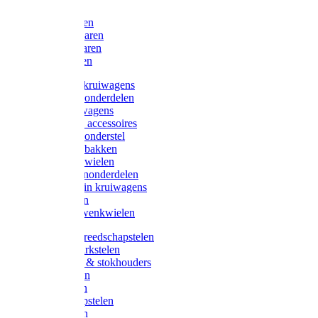
Bijlen
Snoeischaren
Heggenscharen
Takkenscharen
Snoeimessen
Landbouwkruiwagens
Kruiwagenonderdelen
Bouwkruiwagens
Kruiwagen accessoires
Kruiwagenonderstel
Kruiwagenbakken
Kruiwagenwielen
Steekwagenonderdelen
Huis en Tuin kruiwagens
Steekwagen
Bok- en Zwenkwielen
Overige gereedschapstelen
Bezem-/Harkstelen
Handvaten & stokhouders
Hamerstelen
Spadestelen
Graanschopstelen
Schopstelen