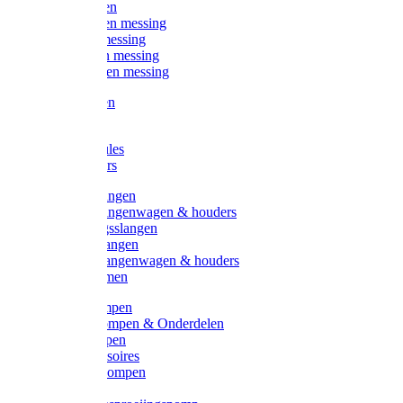
Kogelkranen
Koppelingen messing
Sproeiers messing
Tuinspuiten messing
Slangstukken messing
Handspuiten
Gieters
Kunststoftules
Regenmeters
Overige slangen
Overige slangenwagen & houders
Beregeningsslangen
Gardena slangen
Gardena slangenwagen & houders
Slangklemmen
Leader pompen
Zwengelpompen & Onderdelen
Ebara pompen
Pompaccessoires
Excellent pompen
Kinpumps