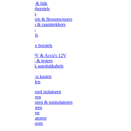
Handveger & blik
Voetenveegborstels
Handvegers
Afwasborstels & flessenwissers
Wasborstels & raamtrekkers
Tonborstels
Werkborstels
Ragebollen
Hygienische borstels
Batterijen 9V & Accu's 12V
Beveiliging & testers
Kabelsets & aansluitkabels
Aarding
Metalen accu kasten
Zonnepanelen
Draad & koord isolatoren
Ringisolatoren
Extra isolatoren & topisolatoren
Hoekisolatoren
Lintisolatoren
Afstandisolatoren
Isolatorenboom