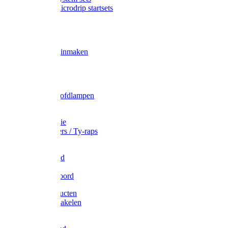
Gardena Microdrip startsets
Vet
Olie
Wecken & inmaken
Tricel
Americol
Zak- & Hoofdlampen
Lampjes
Tape en folie
Kabelbinders / Ty-raps
Bindtouw
Metselkoord
Touw
Elastisch koord
Afdekproducten
Heffen en takelen
Staalkabel