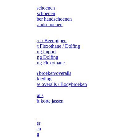
Latex handschoenen
Leren handschoenen
PVC / Rubber handschoenen
Katoenen handschoenen
Display
Plukmouwen / Beenpijpen
Reparatieset Flexothane / Dolfing
Regenkleding import
Regenkleding Dolfing
Regenkleding Flexothane
Toebehoren broeken/overalls
Signalisatiekleding
Amerikaanse overalls / Bodybroeken
Overalls
Kinderoveralls
Stofjassen & korte jassen
Werktruien
T-shirts
Werkjassen
Bodywarmer
Werkbroeken
Zaagkleding