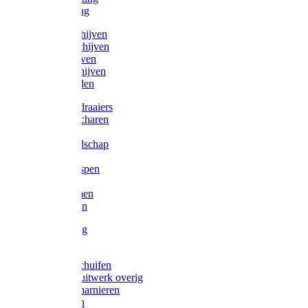
Victorketting
Afbraamschijven
Doorslijpschijven
Lamelschijven
Diamantschijven
Laselektroden
Schroevendraaiers
Tangen / Scharen
Zagen
Meetgereedschap
Beitels
Vijlen / Raspen
Sleutels
Lijmklemmen
Waterpassen
Bouwbeslag
Tuinbeslag
Grendels/schuifen
Hang en sluitwerk overig
Hengen/scharnieren
Scharnieren