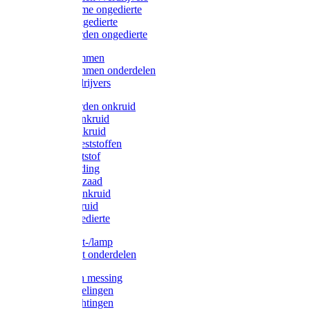
Protect Home ongedierte
Solabiol ongedierte
Protect Garden ongedierte
Mollenklemmen
Mollenklemmen onderdelen
Mollenverdrijvers
Protect Garden onkruid
Diversen onkruid
Solabiol onkruid
Solabiol meststoffen
Pokon meststof
Pokon voeding
Pokon graszaad
Roundup onkruid
Pokon onkruid
Pokon ongedierte
Vliegenkast-/lamp
Vliegenkast onderdelen
Zuigkorven messing
Geka koppelingen
Geka afdichtingen