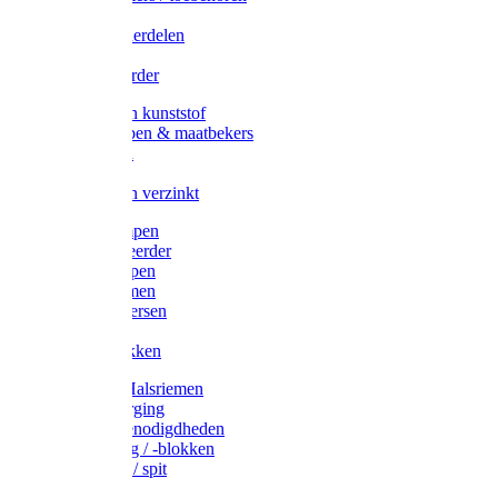
Veedrijvers
Koelift onderdelen
Antizuig
Uieronthaarder
Voerbakken kunststof
Voerscheppen & maatbekers
Hooiruiven
Hooinetten
Voerbakken verzinkt
Warmtelampen
Staartcoupeerder
Biggenkappen
Neuskrammen
Varken diversen
Zeugeband
Varkensbakken
Halsters / Halsriemen
Hoefverzorging
Lammer benodigdheden
Ramdektuig / -blokken
Vastzetpen / spit