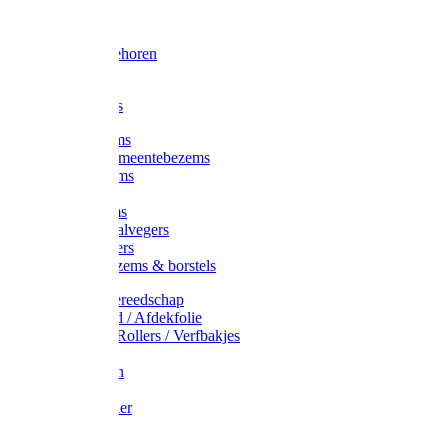
Voorhamer
Hamers
Slede toebehoren
Sledes
Composters
Straatbezems
Stads- / Gemeentebezems
Terrasbezems
Stalbezems
Gootbezems
Kamer-/Zaalvegers
Vloertrekkers
Onkruidbezems & borstels
Schildersgereedschap
Afplakband / Afdekfolie
Kwasten / Rollers / Verfbakjes
Mixers
Afdekfoliën
Messen
Schuurpapier
Luiwagens