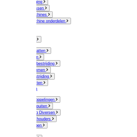
Veeverzorging
Scheermessen
Scheermachines
Scheermachine onderdelen
Huisdieren
Kippen
Verlichting
Muizen / Ratten
Drukspuiten
Ongediertebestrijding
Mollenklemmen
Onkruidbestrijding
Vliegenkasten
Meststoffen
Messing koppelingen
Gieters / Spuiten
Besproeiing Diversen
Slangen & houders
Waterpompen
Tyleen