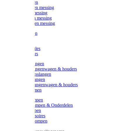
Kogelkranen
Koppelingen messing
Sproeiers messing
Tuinspuiten messing
Slangstukken messing
Handspuiten
Gieters
Kunststoftules
Regenmeters
Overige slangen
Overige slangenwagen & houders
Beregeningsslangen
Gardena slangen
Gardena slangenwagen & houders
Slangklemmen
Leader pompen
Zwengelpompen & Onderdelen
Ebara pompen
Pompaccessoires
Excellent pompen
Kinpumps