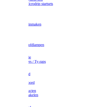
Gardena Microdrip startsets
Vet
Olie
Wecken & inmaken
Tricel
Americol
Zak- & Hoofdlampen
Lampjes
Tape en folie
Kabelbinders / Ty-raps
Bindtouw
Metselkoord
Touw
Elastisch koord
Afdekproducten
Heffen en takelen
Staalkabel