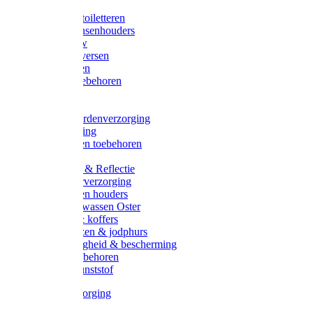
Halsters
Poetsen & toiletteren
Zadel-/Trensenhouders
Halstertouw
Halsters diversen
Hoofdstellen
Zadel & toebehoren
Longeren
Zwepen
Rapide paardenverzorging
Ruiter kleding
Hoofdstellen toebehoren
Dekens
Verlichting & Reflectie
Rapide leerverzorging
Likstenen en houders
Poetsen & wassen Oster
Poetssets & koffers
Ruiter laarzen & jodphurs
Ruiter veiligheid & bescherming
Ruiter - toebehoren
Voerbak kunststof
Klauwverzorging
Diversen