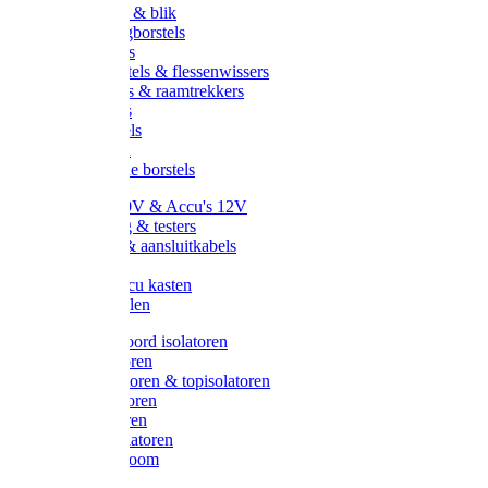
Handveger & blik
Voetenveegborstels
Handvegers
Afwasborstels & flessenwissers
Wasborstels & raamtrekkers
Tonborstels
Werkborstels
Ragebollen
Hygienische borstels
Batterijen 9V & Accu's 12V
Beveiliging & testers
Kabelsets & aansluitkabels
Aarding
Metalen accu kasten
Zonnepanelen
Draad & koord isolatoren
Ringisolatoren
Extra isolatoren & topisolatoren
Hoekisolatoren
Lintisolatoren
Afstandisolatoren
Isolatorenboom