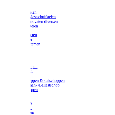
Bijlstelen
Vorkstelen
Gardena stelen
Sneeuw- /Mestschuifstelen
Stelen / Handvaten diversen
Telescoopstelen
Tuin producten
Fruitplukker
Ophangsystemen
Tuinafval
Manden
Spades
Betonschoppen
Schepbatsen
Batsen
Ballastschoppen & stalschoppen
Slijtsrip Graan- /Ballastschop
Graanschoppen
Spitvorken
Hooivorken
Mestvorken
Bietenvorken