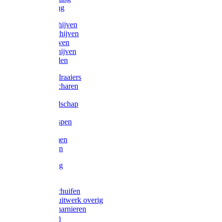
Victorketting
Afbraamschijven
Doorslijpschijven
Lamelschijven
Diamantschijven
Laselektroden
Schroevendraaiers
Tangen / Scharen
Zagen
Meetgereedschap
Beitels
Vijlen / Raspen
Sleutels
Lijmklemmen
Waterpassen
Bouwbeslag
Tuinbeslag
Grendels/schuifen
Hang en sluitwerk overig
Hengen/scharnieren
Scharnieren