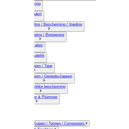
03) Afrastering
04) Veehouderij
05) Bestrijding / Bescherming / Voeding
06) Besproeiing / Beregening
07) Chemicalien
08) Huishoudelijk
09) Touwwaren / Tape
10) IJzerwaren / Gereedschappen
11) Persoonlijke bescherming
12) Kleindier & Pluimvee
Emmers / Kuipen / Tonnen / Composters