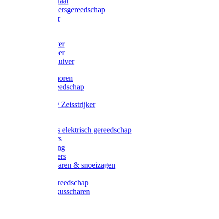
Afzetmateriaal
Stratenmakersgereedschap
Straathamer
Koevoeten
Mestschuiver
Mestschraper
Sneeuwschuiver
Zeis toebehoren
Baggergereedschap
Zeisen
Wetstenen / Zeisstrijker
Zeisboom
Accessoires elektrisch gereedschap
Grasmaaiers
Tuinreiniging
Robotmaaiers
Heggenscharen & snoeizagen
Trimmers
Klussen gereedschap
Gras & buxusscharen
Snoeizaag
Boomband