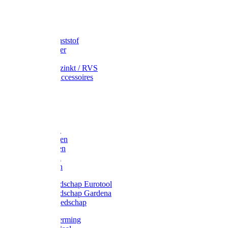
Speciekuip
Emmer kunststof
Schepemmer
Voerton
Emmer verzinkt / RVS
Regenton accessoires
Regenton
Jerrycans
Trechter
Polyharken
Gazonharken
Asfaltharken
Tuinharken
Hooiharken
Handgereedschap Eurotool
Handgereedschap Gardena
Kindergereedschap
Kniebescherming