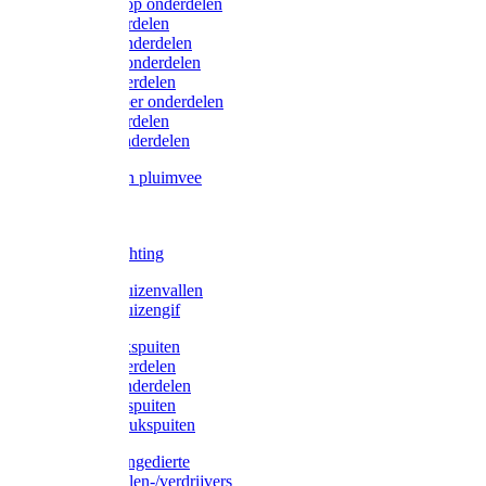
Lister/Liscop onderdelen
Eider onderdelen
Heiniger onderdelen
Constanta onderdelen
Moser onderdelen
Farm Clipper onderdelen
Oster onderdelen
TailWell onderdelen
Voerbakken pluimvee
Katten
Honden
LED verlichting
Ratten / Muizenvallen
Ratten / Muizengif
Gloria drukspuiten
Gloria onderdelen
Gardena onderdelen
Dario drukspuiten
Gardena drukspuiten
Diversen ongedierte
Insectenvallen-/verdrijvers