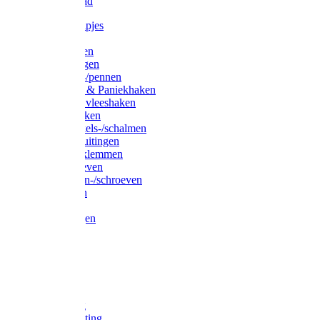
Waslijndraad
Simplexknipjes
Wervels
Sleutelringen
Gelaste ringen
Borgveren-/pennen
Musketons & Paniekhaken
S-haken & vleeshaken
Karabijnhaken
Noodschakels-/schalmen
Harp-/D-sluitingen
Staaldraadklemmen
Spanschroeven
Ringmoeren-/schroeven
Puntkousen
U-beugels
Aanlegringen
Lasthaken
Nagels
Krammen
Spijkers
Voetketting
Scheepsketting