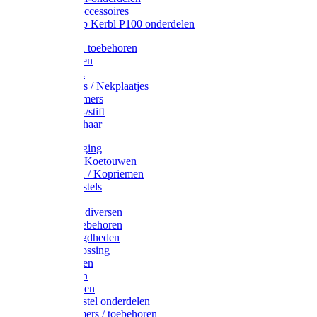
Drinkbak accessoires
Weidepomp Kerbl P100 onderdelen
Oormerken toebehoren
Enkelbanden
Oormerken
Halsplaatjes / Nekplaatjes
Kokernummers
Merkspray-/stift
Veemerkschaar
Uierverzorging
Halsters & Koetouwen
Halsriemen / Kopriemen
Koerugborstels
Koeliften
Koe / Stier diversen
Melkers toebehoren
Stalbenodigdheden
Kalververlossing
Stierenringen
Onthoornen
Kalverflessen
Koerugborstel onderdelen
Kalveremmers / toebehoren