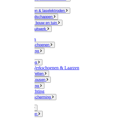
Ketting
Slijpschijven & laselektroden
Handgereedschappen
IJzerwaren bouw en tuin
Hang en sluitwerk
Disposables
Werkhandschoenen
Regenkleding
Klompen
Werkkleding
Wandel-/ Werkschoenen & Laarzen
Hoeden / Petten
Sokken / Kousen
Winterkleding
Winkelinrichting
Gelaatsbescherming
Pluimvee
Knaagdieren
Hond
Kat