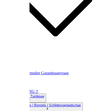
Contact
Retourformulier
Garantieaanvraag
OPRUIMING !!
01) Land-& Tuinbouw
02) Bezems / Borstels / Schildersgereedschap