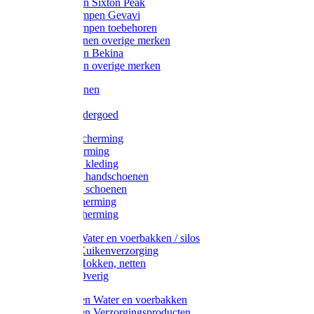
Werklaarzen Sixton Peak
Schoenklompen Gevavi
Schoenklompen toebehoren
Werkschoenen overige merken
Werklaarzen Bekina
Werklaarzen overige merken
Handschoenen
Mutsen
Thermo ondergoed
Gehoorbescherming
Oogbescherming
Disposable kleding
Disposable handschoenen
Disposable schoenen
Mondbescherming
Hoofdbescherming
Pluimvee Water en voerbakken / silos
Pluimvee Kuikenverzorging
Pluimvee Hokken, netten
Pluimvee Overig
Knaagdieren Water en voerbakken
Knaagdieren Verzorgingsproducten