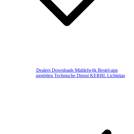
Over Middelwijk
Dealers
Downloads
Middelwijk Bestel-app
Gewijzigde openingstijden
Technische Dienst
KERBL Lichtplan
Aanvraag
Contact