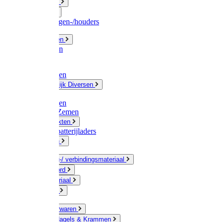
Fittingwerk
Gardena
Slangenwagen-/houders
Olie / Vetten
Chemicalien
Verven
Plasticzakken
Huishoudelijk Diversen
Matten
Zaksluitingen
Sponzen / Zemen
Zeepprodukten
Batterij & batterijladers
Zaklampen
Verpakking-/ verbindingsmateriaal
Touw / Koord
Afdekmateriaal
Staalkabel
Kleine ijzerwaren
Spijkers, Nagels & Krammen