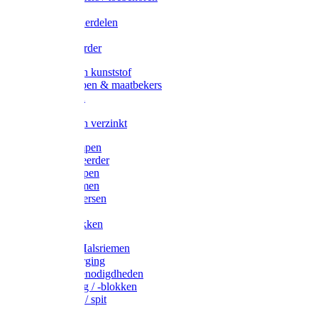
Veedrijvers
Koelift onderdelen
Antizuig
Uieronthaarder
Voerbakken kunststof
Voerscheppen & maatbekers
Hooiruiven
Hooinetten
Voerbakken verzinkt
Warmtelampen
Staartcoupeerder
Biggenkappen
Neuskrammen
Varken diversen
Zeugeband
Varkensbakken
Halsters / Halsriemen
Hoefverzorging
Lammer benodigdheden
Ramdektuig / -blokken
Vastzetpen / spit