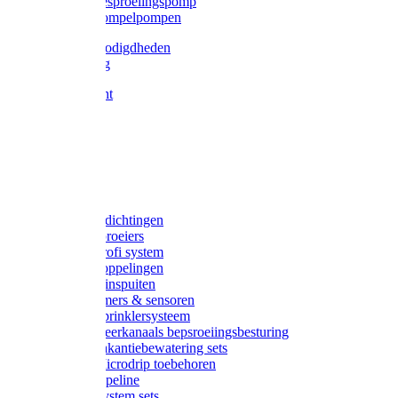
Gardena besproeiingspomp
Gardena dompelpompen
Tyleen benodigdheden
Tyleenslang
Lange bocht
Knie
T-stuk
Sok
Verloop
Nippels
Stop
Gardena afdichtingen
Gardena sproeiers
Gardena Profi system
Gardena koppelingen
Gardena tuinspuiten
Gardena timers & sensoren
Gardena Sprinklersysteem
Gardena meerkanaals bepsroeiingsbesturing
Gardena vakantiebewatering sets
Gardena Microdrip toebehoren
Gardena Pipeline
Gardena System sets