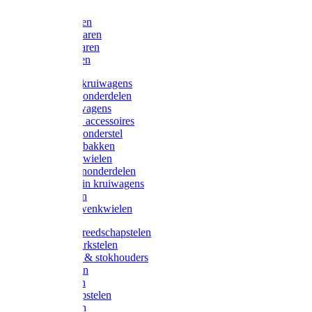
Bijlen
Snoeischaren
Heggenscharen
Takkenscharen
Snoeimessen
Landbouwkruiwagens
Kruiwagenonderdelen
Bouwkruiwagens
Kruiwagen accessoires
Kruiwagenonderstel
Kruiwagenbakken
Kruiwagenwielen
Steekwagenonderdelen
Huis en Tuin kruiwagens
Steekwagen
Bok- en Zwenkwielen
Overige gereedschapstelen
Bezem-/Harkstelen
Handvaten & stokhouders
Hamerstelen
Spadestelen
Graanschopstelen
Schopstelen