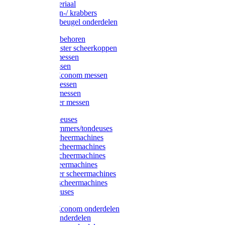
Injectiemateriaal
Hoefmessen-/ krabbers
Hoefbekapbeugel onderdelen
Messen toebehoren
Moser & Oster scheerkoppen
Hauptner messen
Liscop messen
Aesculap/Econom messen
Heiniger messen
Constanta messen
FarmClipper messen
Moser tondeuses
Overige trimmers/tondeuses
Heiniger scheermachines
Hauptner scheermachines
Aesculap scheermachines
Liscop scheermachines
FarmClipper scheermachines
Constanta scheermachines
Wahl tondeuses
Aesculap/Econom onderdelen
Hauptner onderdelen