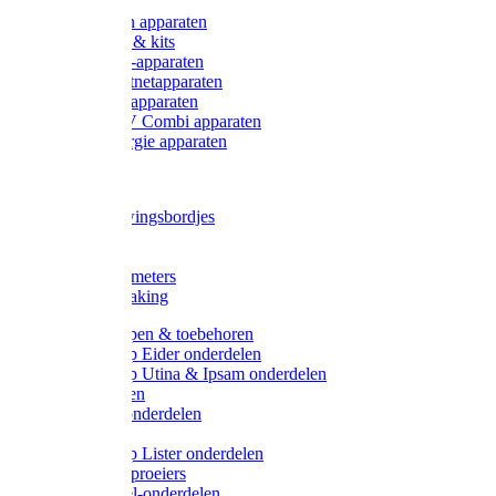
Onderdelen apparaten
Starter sets & kits
9V Batterij-apparaten
230V Lichtnetapparaten
12V Accu-apparaten
230V / 12V Combi apparaten
Zonne-energie apparaten
Tangen
Waarschuwingsbordjes
Afkuilen
Reiniging
Wegers en meters
Video bewaking
Weidepompen & toebehoren
Weidepomp Eider onderdelen
Weidepomp Utina & Ipsam onderdelen
Drinkbakken
Drinkbak onderdelen
Vlotters
Weidepomp Lister onderdelen
Nippels / Sproeiers
Drinknippel-onderdelen