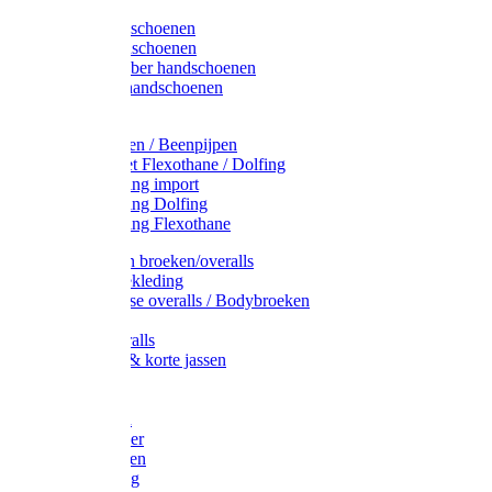
Latex handschoenen
Leren handschoenen
PVC / Rubber handschoenen
Katoenen handschoenen
Display
Plukmouwen / Beenpijpen
Reparatieset Flexothane / Dolfing
Regenkleding import
Regenkleding Dolfing
Regenkleding Flexothane
Toebehoren broeken/overalls
Signalisatiekleding
Amerikaanse overalls / Bodybroeken
Overalls
Kinderoveralls
Stofjassen & korte jassen
Werktruien
T-shirts
Werkjassen
Bodywarmer
Werkbroeken
Zaagkleding