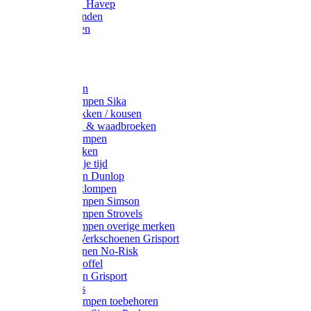
Werkjassen Havep
Thermohemden
Overhemden
Hoeden
Petten
Werksokken
Schoenklompen Sika
Thermo sokken / kousen
Lieslaarzen & waadbroeken
Houten klompen
Wandelsokken
Laarzen vrije tijd
Werklaarzen Dunlop
Kunststof klompen
Schoenklompen Simson
Schoenklompen Strovels
Schoenklompen overige merken
Wandel-/ Werkschoenen Grisport
Werkschoenen No-Risk
Klomppantoffel
Werklaarzen Grisport
Accessoires
Houten klompen toebehoren