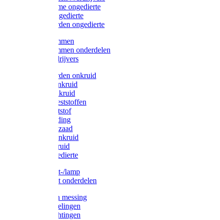
Protect Home ongedierte
Solabiol ongedierte
Protect Garden ongedierte
Mollenklemmen
Mollenklemmen onderdelen
Mollenverdrijvers
Protect Garden onkruid
Diversen onkruid
Solabiol onkruid
Solabiol meststoffen
Pokon meststof
Pokon voeding
Pokon graszaad
Roundup onkruid
Pokon onkruid
Pokon ongedierte
Vliegenkast-/lamp
Vliegenkast onderdelen
Zuigkorven messing
Geka koppelingen
Geka afdichtingen