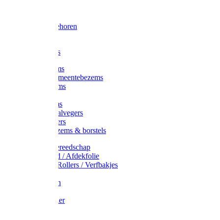
Voorhamer
Hamers
Slede toebehoren
Sledes
Composters
Straatbezems
Stads- / Gemeentebezems
Terrasbezems
Stalbezems
Gootbezems
Kamer-/Zaalvegers
Vloertrekkers
Onkruidbezems & borstels
Schildersgereedschap
Afplakband / Afdekfolie
Kwasten / Rollers / Verfbakjes
Mixers
Afdekfoliën
Messen
Schuurpapier
Luiwagens