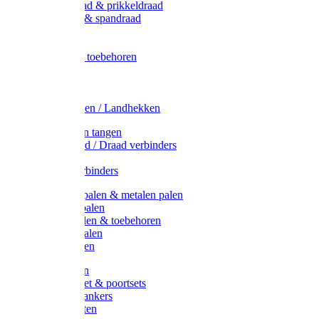
Metaal draad & prikkeldraad
Binddraad & spandraad
Gaas
Lint
Afrasternet toebehoren
Draad
Afrasternet
Koord
Weidehekken / Landhekken
Spanners en tangen
Lint / Koord / Draad verbinders
Haspels
Litzclip verbinders
Recycling palen & metalen palen
Kunststof palen
T-Post t-palen & toebehoren
Glasfiber palen
Houten palen
Poortgrepen
Doorgangset & poortsets
Poortgreepankers
Weidepoorten