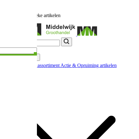
Ruim
17.000
unieke artikelen
Categorieën
Nieuw in ons assortiment
Actie & Opruiming artikelen
Extra