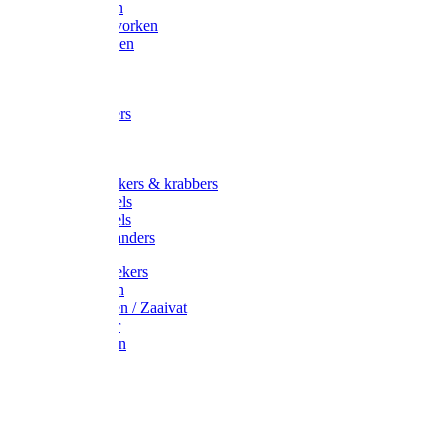
Maisvorken
Aardappelvorken
Vijgenvorken
Strohaak
Cultivators
Tuinkrabbers
Hakken
Schoffels
Onkruidstekers & krabbers
Hartschoffels
Ruitschoffels
Onkruidbranders
Graskantstekers
Verticuteren
Strooiwagen / Zaaivat
Grasmaaier
Grasscharen
Gazonrol
Trimmer
Grondboor
Tuinhamer