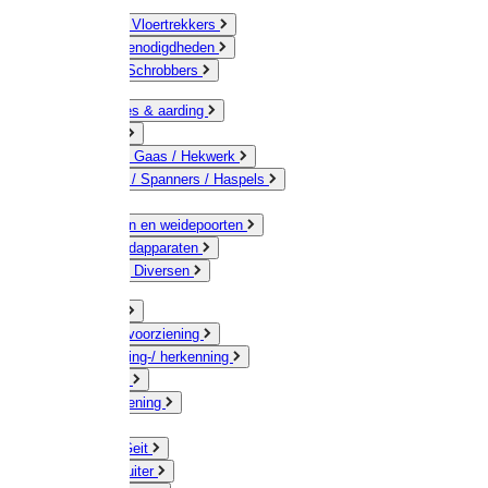
Bezems & Vloertrekkers
Schildersbenodigdheden
Borstels / Schrobbers
Accessoires & aarding
Isolatoren
Geleiders / Gaas / Hekwerk
Verbinders / Spanners / Haspels
Palen
Doorgangen en weidepoorten
Schrikdraadapparaten
Afrastering Diversen
Erf & Stal
Drinkwatervoorziening
Veemarkering-/ herkenning
Koe / Stier
Voervoorziening
Varken
Schaap / Geit
Paard & Ruiter