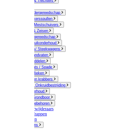
Jerrycans & Trechters
Harken
Hand-/ Kindergereedschap
Stratenmakersspullen
Sneeuw- / Mestschuivers
Baggeren & Zeisen
Elektrisch gereedschap
Boom / Struikonderhoud
Kruiwagens/ Steekwagens
Stelen / Handvaten
Tuinhulpmiddelen
Schop / Bats / Spade
Vorken & Rieken
Cultivator en krabbers
Schoffels / Onkruidbestrijding
Gazononderhoud
Hamers / Grondboor
Sledes / toebehoren
Onkruidverwijderaars
Ladders / Trappen
Werkbanken
Betonmolens