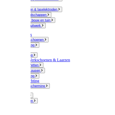
Ketting
Slijpschijven & laselektroden
Handgereedschappen
IJzerwaren bouw en tuin
Hang en sluitwerk
Disposables
Werkhandschoenen
Regenkleding
Klompen
Werkkleding
Wandel-/ Werkschoenen & Laarzen
Hoeden / Petten
Sokken / Kousen
Winterkleding
Winkelinrichting
Gelaatsbescherming
Pluimvee
Knaagdieren
Hond
Kat