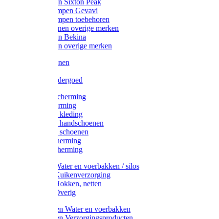
Werklaarzen Sixton Peak
Schoenklompen Gevavi
Schoenklompen toebehoren
Werkschoenen overige merken
Werklaarzen Bekina
Werklaarzen overige merken
Handschoenen
Mutsen
Thermo ondergoed
Gehoorbescherming
Oogbescherming
Disposable kleding
Disposable handschoenen
Disposable schoenen
Mondbescherming
Hoofdbescherming
Pluimvee Water en voerbakken / silos
Pluimvee Kuikenverzorging
Pluimvee Hokken, netten
Pluimvee Overig
Knaagdieren Water en voerbakken
Knaagdieren Verzorgingsproducten