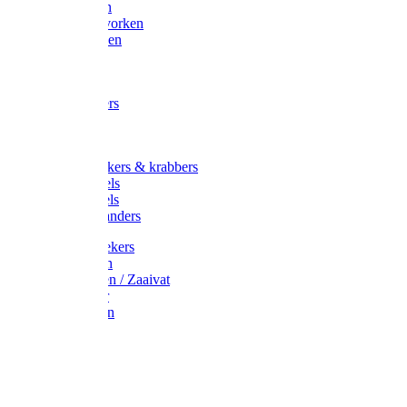
Maisvorken
Aardappelvorken
Vijgenvorken
Strohaak
Cultivators
Tuinkrabbers
Hakken
Schoffels
Onkruidstekers & krabbers
Hartschoffels
Ruitschoffels
Onkruidbranders
Graskantstekers
Verticuteren
Strooiwagen / Zaaivat
Grasmaaier
Grasscharen
Gazonrol
Trimmer
Grondboor
Tuinhamer