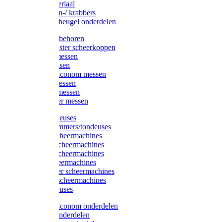
Injectiemateriaal
Hoefmessen-/ krabbers
Hoefbekapbeugel onderdelen
Messen toebehoren
Moser & Oster scheerkoppen
Hauptner messen
Liscop messen
Aesculap/Econom messen
Heiniger messen
Constanta messen
FarmClipper messen
Moser tondeuses
Overige trimmers/tondeuses
Heiniger scheermachines
Hauptner scheermachines
Aesculap scheermachines
Liscop scheermachines
FarmClipper scheermachines
Constanta scheermachines
Wahl tondeuses
Aesculap/Econom onderdelen
Hauptner onderdelen