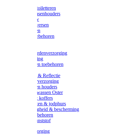
Halsters
Poetsen & toiletteren
Zadel-/Trensenhouders
Halstertouw
Halsters diversen
Hoofdstellen
Zadel & toebehoren
Longeren
Zwepen
Rapide paardenverzorging
Ruiter kleding
Hoofdstellen toebehoren
Dekens
Verlichting & Reflectie
Rapide leerverzorging
Likstenen en houders
Poetsen & wassen Oster
Poetssets & koffers
Ruiter laarzen & jodphurs
Ruiter veiligheid & bescherming
Ruiter - toebehoren
Voerbak kunststof
Klauwverzorging
Diversen