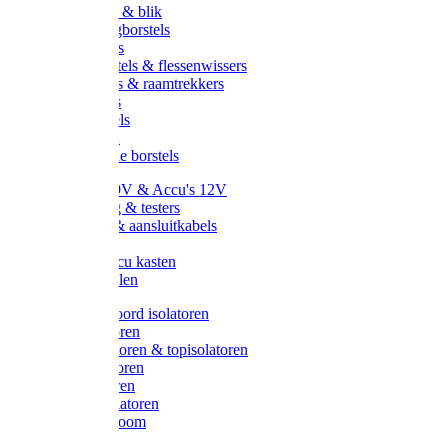
Handveger & blik
Voetenveegborstels
Handvegers
Afwasborstels & flessenwissers
Wasborstels & raamtrekkers
Tonborstels
Werkborstels
Ragebollen
Hygienische borstels
Batterijen 9V & Accu's 12V
Beveiliging & testers
Kabelsets & aansluitkabels
Aarding
Metalen accu kasten
Zonnepanelen
Draad & koord isolatoren
Ringisolatoren
Extra isolatoren & topisolatoren
Hoekisolatoren
Lintisolatoren
Afstandisolatoren
Isolatorenboom