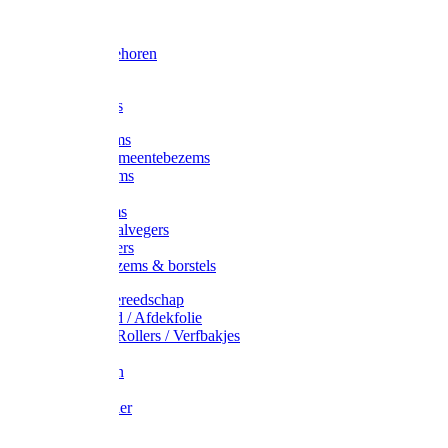
Voorhamer
Hamers
Slede toebehoren
Sledes
Composters
Straatbezems
Stads- / Gemeentebezems
Terrasbezems
Stalbezems
Gootbezems
Kamer-/Zaalvegers
Vloertrekkers
Onkruidbezems & borstels
Schildersgereedschap
Afplakband / Afdekfolie
Kwasten / Rollers / Verfbakjes
Mixers
Afdekfoliën
Messen
Schuurpapier
Luiwagens