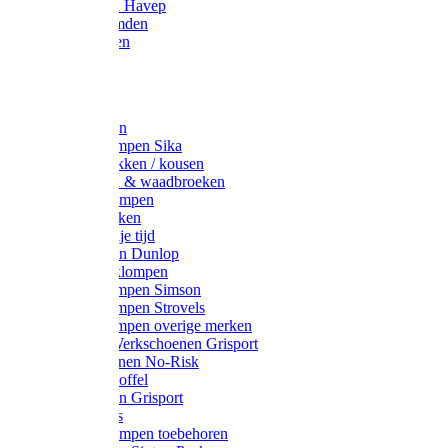
Werkjassen Havep
Thermohemden
Overhemden
Hoeden
Petten
Werksokken
Schoenklompen Sika
Thermo sokken / kousen
Lieslaarzen & waadbroeken
Houten klompen
Wandelsokken
Laarzen vrije tijd
Werklaarzen Dunlop
Kunststof klompen
Schoenklompen Simson
Schoenklompen Strovels
Schoenklompen overige merken
Wandel-/ Werkschoenen Grisport
Werkschoenen No-Risk
Klomppantoffel
Werklaarzen Grisport
Accessoires
Houten klompen toebehoren