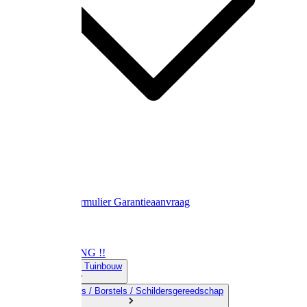
Contact
Retourformulier
Garantieaanvraag
OPRUIMING !!
01) Land-& Tuinbouw
02) Bezems / Borstels / Schildersgereedschap