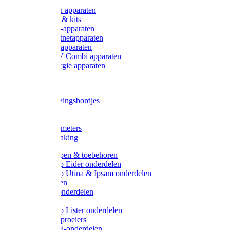
Onderdelen apparaten
Starter sets & kits
9V Batterij-apparaten
230V Lichtnetapparaten
12V Accu-apparaten
230V / 12V Combi apparaten
Zonne-energie apparaten
Tangen
Waarschuwingsbordjes
Afkuilen
Reiniging
Wegers en meters
Video bewaking
Weidepompen & toebehoren
Weidepomp Eider onderdelen
Weidepomp Utina & Ipsam onderdelen
Drinkbakken
Drinkbak onderdelen
Vlotters
Weidepomp Lister onderdelen
Nippels / Sproeiers
Drinknippel-onderdelen