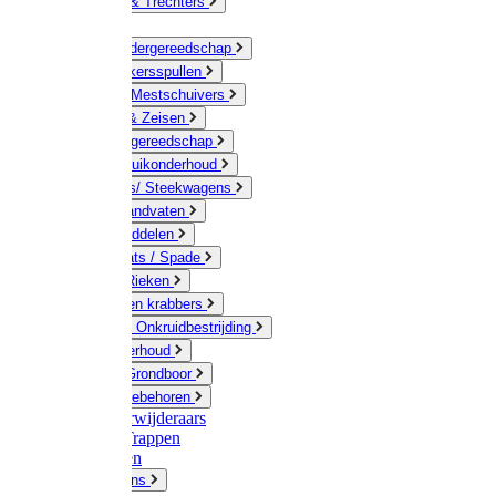
Jerrycans & Trechters
Harken
Hand-/ Kindergereedschap
Stratenmakersspullen
Sneeuw- / Mestschuivers
Baggeren & Zeisen
Elektrisch gereedschap
Boom / Struikonderhoud
Kruiwagens/ Steekwagens
Stelen / Handvaten
Tuinhulpmiddelen
Schop / Bats / Spade
Vorken & Rieken
Cultivator en krabbers
Schoffels / Onkruidbestrijding
Gazononderhoud
Hamers / Grondboor
Sledes / toebehoren
Onkruidverwijderaars
Ladders / Trappen
Werkbanken
Betonmolens