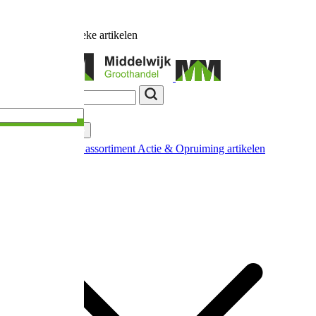
Ruim
17.000
unieke artikelen
Categorieën
Nieuw in ons assortiment
Actie & Opruiming artikelen
Extra