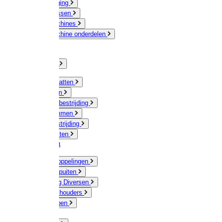
Veeverzorging
Scheermessen
Scheermachines
Scheermachine onderdelen
Huisdieren
Kippen
Verlichting
Muizen / Ratten
Drukspuiten
Ongediertebestrijding
Mollenklemmen
Onkruidbestrijding
Vliegenkasten
Meststoffen
Messing koppelingen
Gieters / Spuiten
Besproeiing Diversen
Slangen & houders
Waterpompen
Tyleen