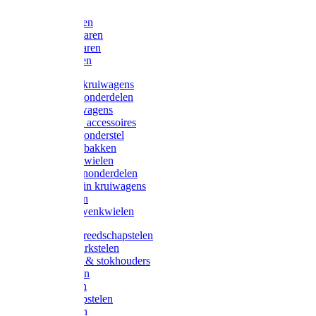
Bijlen
Snoeischaren
Heggenscharen
Takkenscharen
Snoeimessen
Landbouwkruiwagens
Kruiwagenonderdelen
Bouwkruiwagens
Kruiwagen accessoires
Kruiwagenonderstel
Kruiwagenbakken
Kruiwagenwielen
Steekwagenonderdelen
Huis en Tuin kruiwagens
Steekwagen
Bok- en Zwenkwielen
Overige gereedschapstelen
Bezem-/Harkstelen
Handvaten & stokhouders
Hamerstelen
Spadestelen
Graanschopstelen
Schopstelen