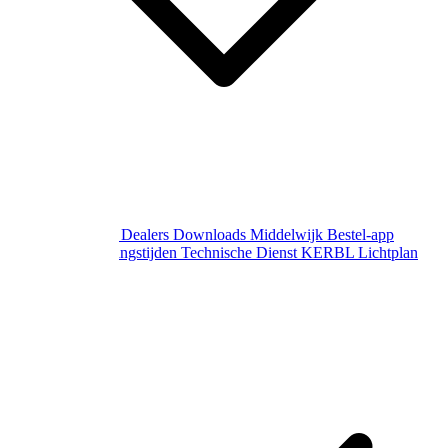
Over Middelwijk
Dealers
Downloads
Middelwijk Bestel-app
Gewijzigde openingstijden
Technische Dienst
KERBL Lichtplan
Aanvraag
Contact