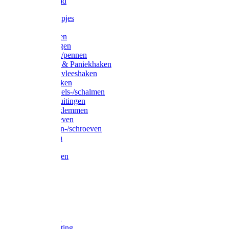
Waslijndraad
Simplexknipjes
Wervels
Sleutelringen
Gelaste ringen
Borgveren-/pennen
Musketons & Paniekhaken
S-haken & vleeshaken
Karabijnhaken
Noodschakels-/schalmen
Harp-/D-sluitingen
Staaldraadklemmen
Spanschroeven
Ringmoeren-/schroeven
Puntkousen
U-beugels
Aanlegringen
Lasthaken
Nagels
Krammen
Spijkers
Voetketting
Scheepsketting