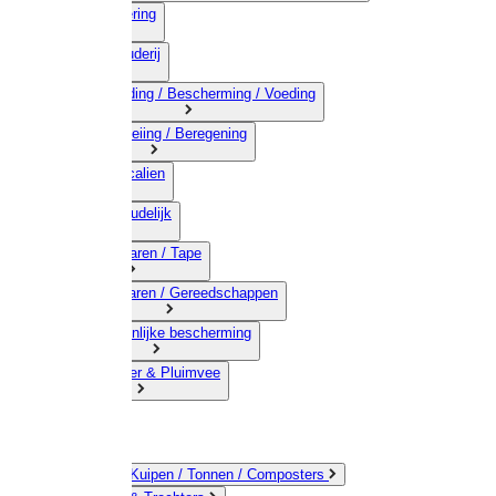
03) Afrastering
04) Veehouderij
05) Bestrijding / Bescherming / Voeding
06) Besproeiing / Beregening
07) Chemicalien
08) Huishoudelijk
09) Touwwaren / Tape
10) IJzerwaren / Gereedschappen
11) Persoonlijke bescherming
12) Kleindier & Pluimvee
Emmers / Kuipen / Tonnen / Composters