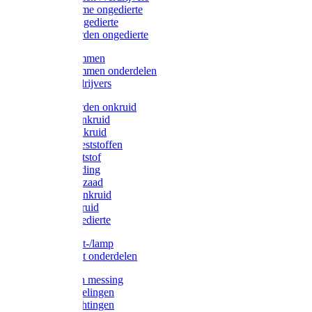
Protect Home ongedierte
Solabiol ongedierte
Protect Garden ongedierte
Mollenklemmen
Mollenklemmen onderdelen
Mollenverdrijvers
Protect Garden onkruid
Diversen onkruid
Solabiol onkruid
Solabiol meststoffen
Pokon meststof
Pokon voeding
Pokon graszaad
Roundup onkruid
Pokon onkruid
Pokon ongedierte
Vliegenkast-/lamp
Vliegenkast onderdelen
Zuigkorven messing
Geka koppelingen
Geka afdichtingen