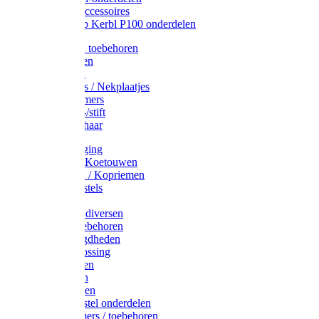
Drinkbak accessoires
Weidepomp Kerbl P100 onderdelen
Oormerken toebehoren
Enkelbanden
Oormerken
Halsplaatjes / Nekplaatjes
Kokernummers
Merkspray-/stift
Veemerkschaar
Uierverzorging
Halsters & Koetouwen
Halsriemen / Kopriemen
Koerugborstels
Koeliften
Koe / Stier diversen
Melkers toebehoren
Stalbenodigdheden
Kalververlossing
Stierenringen
Onthoornen
Kalverflessen
Koerugborstel onderdelen
Kalveremmers / toebehoren