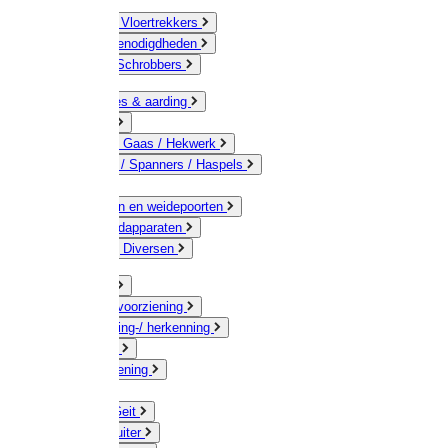
Bezems & Vloertrekkers
Schildersbenodigdheden
Borstels / Schrobbers
Accessoires & aarding
Isolatoren
Geleiders / Gaas / Hekwerk
Verbinders / Spanners / Haspels
Palen
Doorgangen en weidepoorten
Schrikdraadapparaten
Afrastering Diversen
Erf & Stal
Drinkwatervoorziening
Veemarkering-/ herkenning
Koe / Stier
Voervoorziening
Varken
Schaap / Geit
Paard & Ruiter