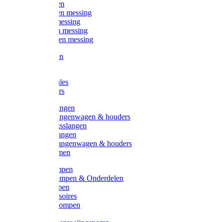
Kogelkranen
Koppelingen messing
Sproeiers messing
Tuinspuiten messing
Slangstukken messing
Handspuiten
Gieters
Kunststoftules
Regenmeters
Overige slangen
Overige slangenwagen & houders
Beregeningsslangen
Gardena slangen
Gardena slangenwagen & houders
Slangklemmen
Leader pompen
Zwengelpompen & Onderdelen
Ebara pompen
Pompaccessoires
Excellent pompen
Kinpumps