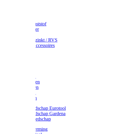
Speciekuip
Emmer kunststof
Schepemmer
Voerton
Emmer verzinkt / RVS
Regenton accessoires
Regenton
Jerrycans
Trechter
Polyharken
Gazonharken
Asfaltharken
Tuinharken
Hooiharken
Handgereedschap Eurotool
Handgereedschap Gardena
Kindergereedschap
Kniebescherming