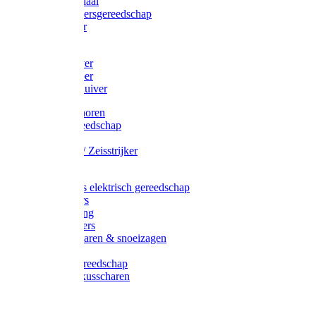
Afzetmateriaal
Stratenmakersgereedschap
Straathamer
Koevoeten
Mestschuiver
Mestschraper
Sneeuwschuiver
Zeis toebehoren
Baggergereedschap
Zeisen
Wetstenen / Zeisstrijker
Zeisboom
Accessoires elektrisch gereedschap
Grasmaaiers
Tuinreiniging
Robotmaaiers
Heggenscharen & snoeizagen
Trimmers
Klussen gereedschap
Gras & buxusscharen
Snoeizaag
Boomband