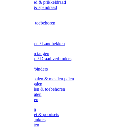
Metaal draad & prikkeldraad
Binddraad & spandraad
Gaas
Lint
Afrasternet toebehoren
Draad
Afrasternet
Koord
Weidehekken / Landhekken
Spanners en tangen
Lint / Koord / Draad verbinders
Haspels
Litzclip verbinders
Recycling palen & metalen palen
Kunststof palen
T-Post t-palen & toebehoren
Glasfiber palen
Houten palen
Poortgrepen
Doorgangset & poortsets
Poortgreepankers
Weidepoorten