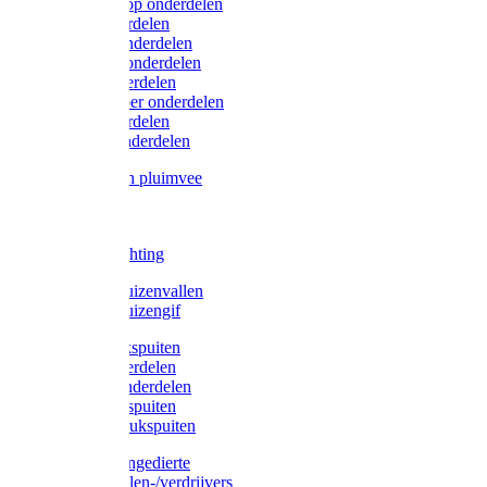
Lister/Liscop onderdelen
Eider onderdelen
Heiniger onderdelen
Constanta onderdelen
Moser onderdelen
Farm Clipper onderdelen
Oster onderdelen
TailWell onderdelen
Voerbakken pluimvee
Katten
Honden
LED verlichting
Ratten / Muizenvallen
Ratten / Muizengif
Gloria drukspuiten
Gloria onderdelen
Gardena onderdelen
Dario drukspuiten
Gardena drukspuiten
Diversen ongedierte
Insectenvallen-/verdrijvers