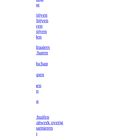
Victorketting
Afbraamschijven
Doorslijpschijven
Lamelschijven
Diamantschijven
Laselektroden
Schroevendraaiers
Tangen / Scharen
Zagen
Meetgereedschap
Beitels
Vijlen / Raspen
Sleutels
Lijmklemmen
Waterpassen
Bouwbeslag
Tuinbeslag
Grendels/schuifen
Hang en sluitwerk overig
Hengen/scharnieren
Scharnieren