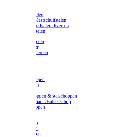
Bijlstelen
Vorkstelen
Gardena stelen
Sneeuw- /Mestschuifstelen
Stelen / Handvaten diversen
Telescoopstelen
Tuin producten
Fruitplukker
Ophangsystemen
Tuinafval
Manden
Spades
Betonschoppen
Schepbatsen
Batsen
Ballastschoppen & stalschoppen
Slijtsrip Graan- /Ballastschop
Graanschoppen
Spitvorken
Hooivorken
Mestvorken
Bietenvorken