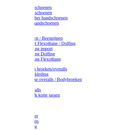
Latex handschoenen
Leren handschoenen
PVC / Rubber handschoenen
Katoenen handschoenen
Display
Plukmouwen / Beenpijpen
Reparatieset Flexothane / Dolfing
Regenkleding import
Regenkleding Dolfing
Regenkleding Flexothane
Toebehoren broeken/overalls
Signalisatiekleding
Amerikaanse overalls / Bodybroeken
Overalls
Kinderoveralls
Stofjassen & korte jassen
Werktruien
T-shirts
Werkjassen
Bodywarmer
Werkbroeken
Zaagkleding