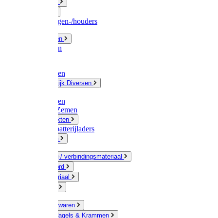
Fittingwerk
Gardena
Slangenwagen-/houders
Olie / Vetten
Chemicalien
Verven
Plasticzakken
Huishoudelijk Diversen
Matten
Zaksluitingen
Sponzen / Zemen
Zeepprodukten
Batterij & batterijladers
Zaklampen
Verpakking-/ verbindingsmateriaal
Touw / Koord
Afdekmateriaal
Staalkabel
Kleine ijzerwaren
Spijkers, Nagels & Krammen