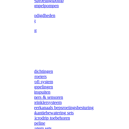
Gardena besproeiingspomp
Gardena dompelpompen
Tyleen benodigdheden
Tyleenslang
Lange bocht
Knie
T-stuk
Sok
Verloop
Nippels
Stop
Gardena afdichtingen
Gardena sproeiers
Gardena Profi system
Gardena koppelingen
Gardena tuinspuiten
Gardena timers & sensoren
Gardena Sprinklersysteem
Gardena meerkanaals bepsroeiingsbesturing
Gardena vakantiebewatering sets
Gardena Microdrip toebehoren
Gardena Pipeline
Gardena System sets