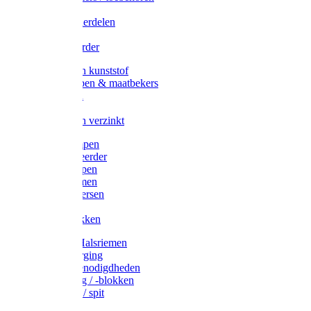
Veedrijvers
Koelift onderdelen
Antizuig
Uieronthaarder
Voerbakken kunststof
Voerscheppen & maatbekers
Hooiruiven
Hooinetten
Voerbakken verzinkt
Warmtelampen
Staartcoupeerder
Biggenkappen
Neuskrammen
Varken diversen
Zeugeband
Varkensbakken
Halsters / Halsriemen
Hoefverzorging
Lammer benodigdheden
Ramdektuig / -blokken
Vastzetpen / spit