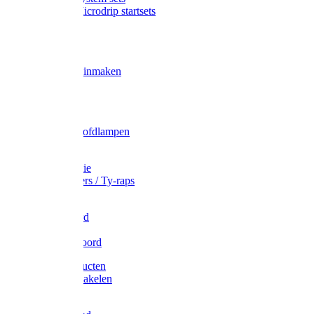
Gardena Microdrip startsets
Vet
Olie
Wecken & inmaken
Tricel
Americol
Zak- & Hoofdlampen
Lampjes
Tape en folie
Kabelbinders / Ty-raps
Bindtouw
Metselkoord
Touw
Elastisch koord
Afdekproducten
Heffen en takelen
Staalkabel