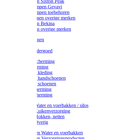
Werklaarzen Sixton Peak
Schoenklompen Gevavi
Schoenklompen toebehoren
Werkschoenen overige merken
Werklaarzen Bekina
Werklaarzen overige merken
Handschoenen
Mutsen
Thermo ondergoed
Gehoorbescherming
Oogbescherming
Disposable kleding
Disposable handschoenen
Disposable schoenen
Mondbescherming
Hoofdbescherming
Pluimvee Water en voerbakken / silos
Pluimvee Kuikenverzorging
Pluimvee Hokken, netten
Pluimvee Overig
Knaagdieren Water en voerbakken
Knaagdieren Verzorgingsproducten