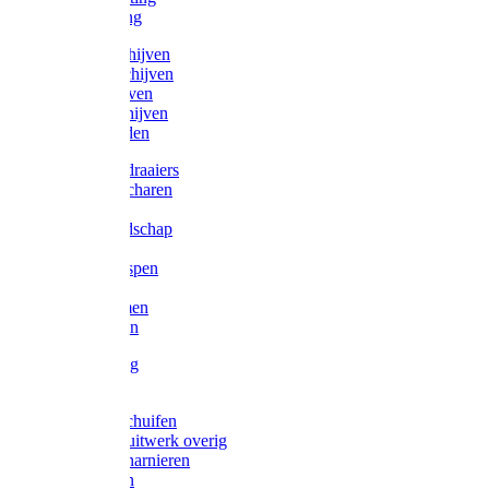
Victorketting
Afbraamschijven
Doorslijpschijven
Lamelschijven
Diamantschijven
Laselektroden
Schroevendraaiers
Tangen / Scharen
Zagen
Meetgereedschap
Beitels
Vijlen / Raspen
Sleutels
Lijmklemmen
Waterpassen
Bouwbeslag
Tuinbeslag
Grendels/schuifen
Hang en sluitwerk overig
Hengen/scharnieren
Scharnieren