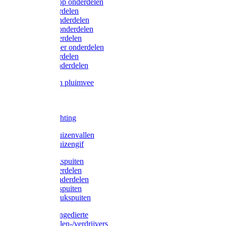
Lister/Liscop onderdelen
Eider onderdelen
Heiniger onderdelen
Constanta onderdelen
Moser onderdelen
Farm Clipper onderdelen
Oster onderdelen
TailWell onderdelen
Voerbakken pluimvee
Katten
Honden
LED verlichting
Ratten / Muizenvallen
Ratten / Muizengif
Gloria drukspuiten
Gloria onderdelen
Gardena onderdelen
Dario drukspuiten
Gardena drukspuiten
Diversen ongedierte
Insectenvallen-/verdrijvers