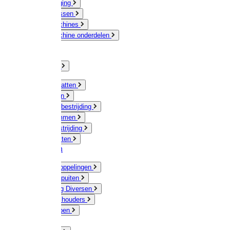
Veeverzorging
Scheermessen
Scheermachines
Scheermachine onderdelen
Huisdieren
Kippen
Verlichting
Muizen / Ratten
Drukspuiten
Ongediertebestrijding
Mollenklemmen
Onkruidbestrijding
Vliegenkasten
Meststoffen
Messing koppelingen
Gieters / Spuiten
Besproeiing Diversen
Slangen & houders
Waterpompen
Tyleen