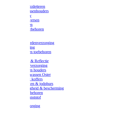
Halsters
Poetsen & toiletteren
Zadel-/Trensenhouders
Halstertouw
Halsters diversen
Hoofdstellen
Zadel & toebehoren
Longeren
Zwepen
Rapide paardenverzorging
Ruiter kleding
Hoofdstellen toebehoren
Dekens
Verlichting & Reflectie
Rapide leerverzorging
Likstenen en houders
Poetsen & wassen Oster
Poetssets & koffers
Ruiter laarzen & jodphurs
Ruiter veiligheid & bescherming
Ruiter - toebehoren
Voerbak kunststof
Klauwverzorging
Diversen