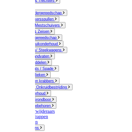
Jerrycans & Trechters
Harken
Hand-/ Kindergereedschap
Stratenmakersspullen
Sneeuw- / Mestschuivers
Baggeren & Zeisen
Elektrisch gereedschap
Boom / Struikonderhoud
Kruiwagens/ Steekwagens
Stelen / Handvaten
Tuinhulpmiddelen
Schop / Bats / Spade
Vorken & Rieken
Cultivator en krabbers
Schoffels / Onkruidbestrijding
Gazononderhoud
Hamers / Grondboor
Sledes / toebehoren
Onkruidverwijderaars
Ladders / Trappen
Werkbanken
Betonmolens