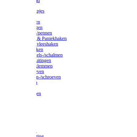
Waslijndraad
Simplexknipjes
Wervels
Sleutelringen
Gelaste ringen
Borgveren-/pennen
Musketons & Paniekhaken
S-haken & vleeshaken
Karabijnhaken
Noodschakels-/schalmen
Harp-/D-sluitingen
Staaldraadklemmen
Spanschroeven
Ringmoeren-/schroeven
Puntkousen
U-beugels
Aanlegringen
Lasthaken
Nagels
Krammen
Spijkers
Voetketting
Scheepsketting