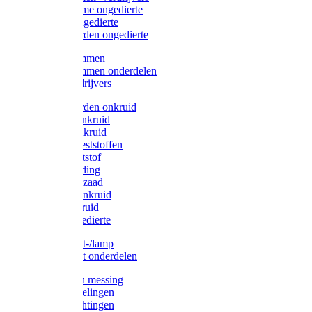
Protect Home ongedierte
Solabiol ongedierte
Protect Garden ongedierte
Mollenklemmen
Mollenklemmen onderdelen
Mollenverdrijvers
Protect Garden onkruid
Diversen onkruid
Solabiol onkruid
Solabiol meststoffen
Pokon meststof
Pokon voeding
Pokon graszaad
Roundup onkruid
Pokon onkruid
Pokon ongedierte
Vliegenkast-/lamp
Vliegenkast onderdelen
Zuigkorven messing
Geka koppelingen
Geka afdichtingen