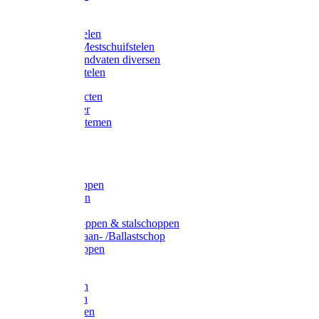
Bijlstelen
Vorkstelen
Gardena stelen
Sneeuw- /Mestschuifstelen
Stelen / Handvaten diversen
Telescoopstelen
Tuin producten
Fruitplukker
Ophangsystemen
Tuinafval
Manden
Spades
Betonschoppen
Schepbatsen
Batsen
Ballastschoppen & stalschoppen
Slijtsrip Graan- /Ballastschop
Graanschoppen
Spitvorken
Hooivorken
Mestvorken
Bietenvorken