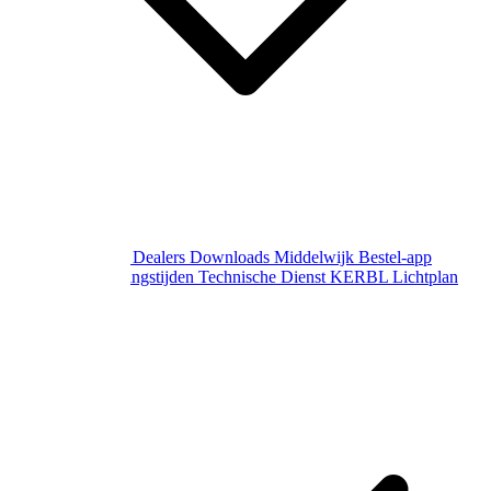
Over Middelwijk
Dealers
Downloads
Middelwijk Bestel-app
Gewijzigde openingstijden
Technische Dienst
KERBL Lichtplan
Aanvraag
Contact