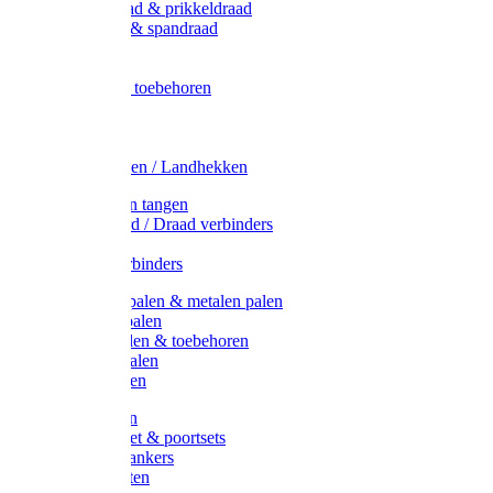
Metaal draad & prikkeldraad
Binddraad & spandraad
Gaas
Lint
Afrasternet toebehoren
Draad
Afrasternet
Koord
Weidehekken / Landhekken
Spanners en tangen
Lint / Koord / Draad verbinders
Haspels
Litzclip verbinders
Recycling palen & metalen palen
Kunststof palen
T-Post t-palen & toebehoren
Glasfiber palen
Houten palen
Poortgrepen
Doorgangset & poortsets
Poortgreepankers
Weidepoorten