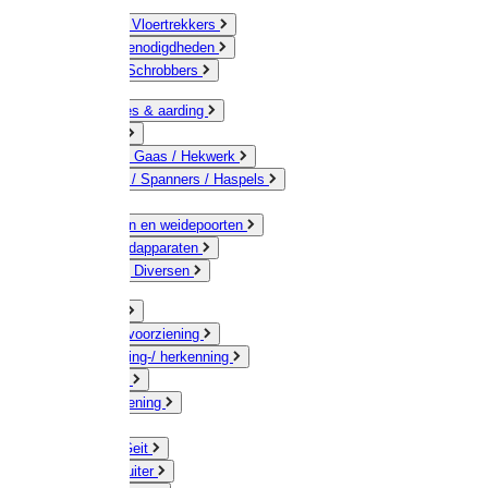
Bezems & Vloertrekkers
Schildersbenodigdheden
Borstels / Schrobbers
Accessoires & aarding
Isolatoren
Geleiders / Gaas / Hekwerk
Verbinders / Spanners / Haspels
Palen
Doorgangen en weidepoorten
Schrikdraadapparaten
Afrastering Diversen
Erf & Stal
Drinkwatervoorziening
Veemarkering-/ herkenning
Koe / Stier
Voervoorziening
Varken
Schaap / Geit
Paard & Ruiter