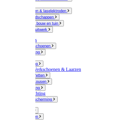
Ketting
Slijpschijven & laselektroden
Handgereedschappen
IJzerwaren bouw en tuin
Hang en sluitwerk
Disposables
Werkhandschoenen
Regenkleding
Klompen
Werkkleding
Wandel-/ Werkschoenen & Laarzen
Hoeden / Petten
Sokken / Kousen
Winterkleding
Winkelinrichting
Gelaatsbescherming
Pluimvee
Knaagdieren
Hond
Kat