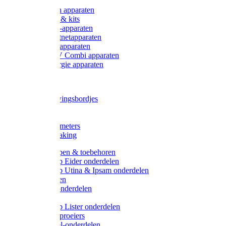
Onderdelen apparaten
Starter sets & kits
9V Batterij-apparaten
230V Lichtnetapparaten
12V Accu-apparaten
230V / 12V Combi apparaten
Zonne-energie apparaten
Tangen
Waarschuwingsbordjes
Afkuilen
Reiniging
Wegers en meters
Video bewaking
Weidepompen & toebehoren
Weidepomp Eider onderdelen
Weidepomp Utina & Ipsam onderdelen
Drinkbakken
Drinkbak onderdelen
Vlotters
Weidepomp Lister onderdelen
Nippels / Sproeiers
Drinknippel-onderdelen