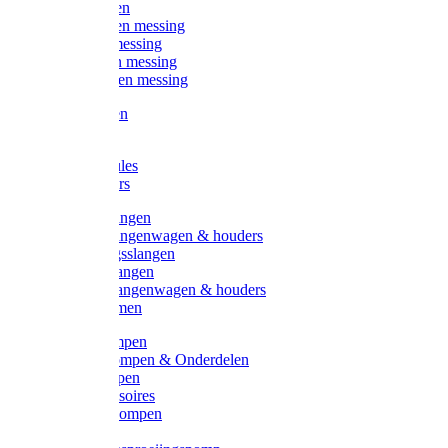
Kogelkranen
Koppelingen messing
Sproeiers messing
Tuinspuiten messing
Slangstukken messing
Handspuiten
Gieters
Kunststoftules
Regenmeters
Overige slangen
Overige slangenwagen & houders
Beregeningsslangen
Gardena slangen
Gardena slangenwagen & houders
Slangklemmen
Leader pompen
Zwengelpompen & Onderdelen
Ebara pompen
Pompaccessoires
Excellent pompen
Kinpumps