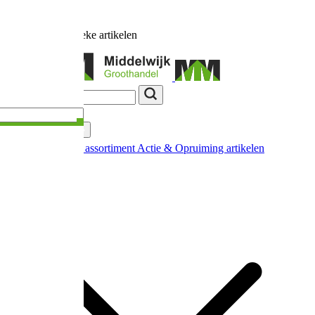
Ruim
17.000
unieke artikelen
Categorieën
Nieuw in ons assortiment
Actie & Opruiming artikelen
Extra