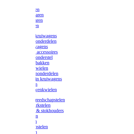
Bijlen
Snoeischaren
Heggenscharen
Takkenscharen
Snoeimessen
Landbouwkruiwagens
Kruiwagenonderdelen
Bouwkruiwagens
Kruiwagen accessoires
Kruiwagenonderstel
Kruiwagenbakken
Kruiwagenwielen
Steekwagenonderdelen
Huis en Tuin kruiwagens
Steekwagen
Bok- en Zwenkwielen
Overige gereedschapstelen
Bezem-/Harkstelen
Handvaten & stokhouders
Hamerstelen
Spadestelen
Graanschopstelen
Schopstelen