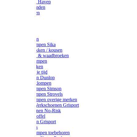
Werkjassen Havep
Thermohemden
Overhemden
Hoeden
Petten
Werksokken
Schoenklompen Sika
Thermo sokken / kousen
Lieslaarzen & waadbroeken
Houten klompen
Wandelsokken
Laarzen vrije tijd
Werklaarzen Dunlop
Kunststof klompen
Schoenklompen Simson
Schoenklompen Strovels
Schoenklompen overige merken
Wandel-/ Werkschoenen Grisport
Werkschoenen No-Risk
Klomppantoffel
Werklaarzen Grisport
Accessoires
Houten klompen toebehoren