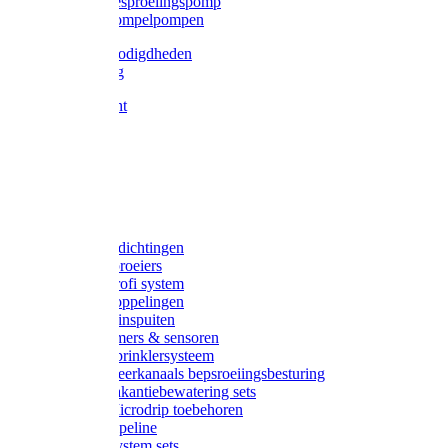
Gardena besproeiingspomp
Gardena dompelpompen
Tyleen benodigdheden
Tyleenslang
Lange bocht
Knie
T-stuk
Sok
Verloop
Nippels
Stop
Gardena afdichtingen
Gardena sproeiers
Gardena Profi system
Gardena koppelingen
Gardena tuinspuiten
Gardena timers & sensoren
Gardena Sprinklersysteem
Gardena meerkanaals bepsroeiingsbesturing
Gardena vakantiebewatering sets
Gardena Microdrip toebehoren
Gardena Pipeline
Gardena System sets