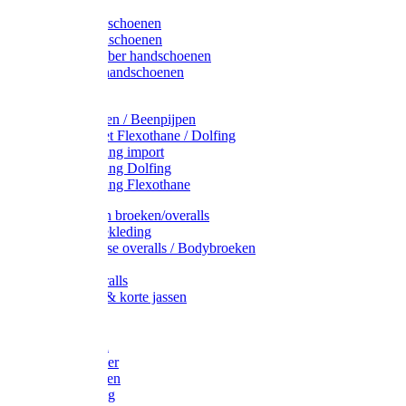
Latex handschoenen
Leren handschoenen
PVC / Rubber handschoenen
Katoenen handschoenen
Display
Plukmouwen / Beenpijpen
Reparatieset Flexothane / Dolfing
Regenkleding import
Regenkleding Dolfing
Regenkleding Flexothane
Toebehoren broeken/overalls
Signalisatiekleding
Amerikaanse overalls / Bodybroeken
Overalls
Kinderoveralls
Stofjassen & korte jassen
Werktruien
T-shirts
Werkjassen
Bodywarmer
Werkbroeken
Zaagkleding