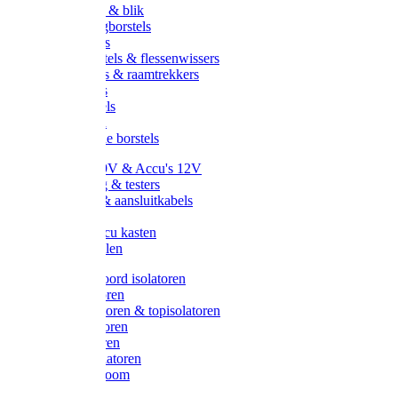
Handveger & blik
Voetenveegborstels
Handvegers
Afwasborstels & flessenwissers
Wasborstels & raamtrekkers
Tonborstels
Werkborstels
Ragebollen
Hygienische borstels
Batterijen 9V & Accu's 12V
Beveiliging & testers
Kabelsets & aansluitkabels
Aarding
Metalen accu kasten
Zonnepanelen
Draad & koord isolatoren
Ringisolatoren
Extra isolatoren & topisolatoren
Hoekisolatoren
Lintisolatoren
Afstandisolatoren
Isolatorenboom