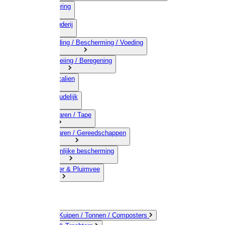
03) Afrastering
04) Veehouderij
05) Bestrijding / Bescherming / Voeding
06) Besproeiing / Beregening
07) Chemicalien
08) Huishoudelijk
09) Touwwaren / Tape
10) IJzerwaren / Gereedschappen
11) Persoonlijke bescherming
12) Kleindier & Pluimvee
Emmers / Kuipen / Tonnen / Composters