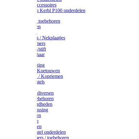
Drinkbak accessoires
Weidepomp Kerbl P100 onderdelen
Oormerken toebehoren
Enkelbanden
Oormerken
Halsplaatjes / Nekplaatjes
Kokernummers
Merkspray-/stift
Veemerkschaar
Uierverzorging
Halsters & Koetouwen
Halsriemen / Kopriemen
Koerugborstels
Koeliften
Koe / Stier diversen
Melkers toebehoren
Stalbenodigdheden
Kalververlossing
Stierenringen
Onthoornen
Kalverflessen
Koerugborstel onderdelen
Kalveremmers / toebehoren