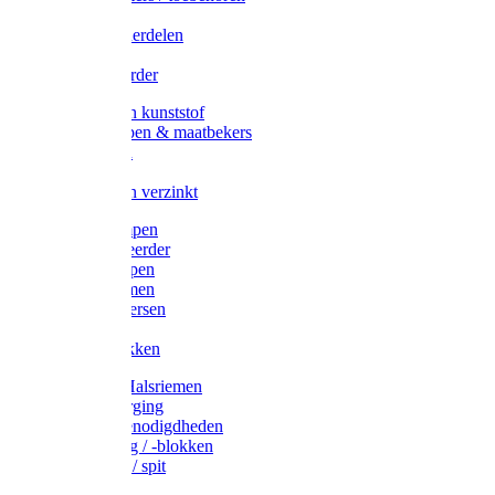
Veedrijvers
Koelift onderdelen
Antizuig
Uieronthaarder
Voerbakken kunststof
Voerscheppen & maatbekers
Hooiruiven
Hooinetten
Voerbakken verzinkt
Warmtelampen
Staartcoupeerder
Biggenkappen
Neuskrammen
Varken diversen
Zeugeband
Varkensbakken
Halsters / Halsriemen
Hoefverzorging
Lammer benodigdheden
Ramdektuig / -blokken
Vastzetpen / spit