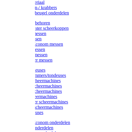
Injectiemateriaal
Hoefmessen-/ krabbers
Hoefbekapbeugel onderdelen
Messen toebehoren
Moser & Oster scheerkoppen
Hauptner messen
Liscop messen
Aesculap/Econom messen
Heiniger messen
Constanta messen
FarmClipper messen
Moser tondeuses
Overige trimmers/tondeuses
Heiniger scheermachines
Hauptner scheermachines
Aesculap scheermachines
Liscop scheermachines
FarmClipper scheermachines
Constanta scheermachines
Wahl tondeuses
Aesculap/Econom onderdelen
Hauptner onderdelen