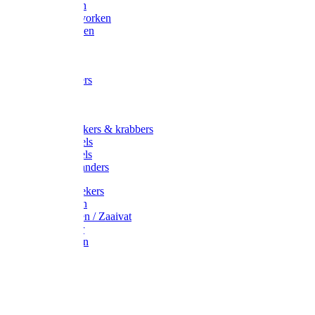
Maisvorken
Aardappelvorken
Vijgenvorken
Strohaak
Cultivators
Tuinkrabbers
Hakken
Schoffels
Onkruidstekers & krabbers
Hartschoffels
Ruitschoffels
Onkruidbranders
Graskantstekers
Verticuteren
Strooiwagen / Zaaivat
Grasmaaier
Grasscharen
Gazonrol
Trimmer
Grondboor
Tuinhamer