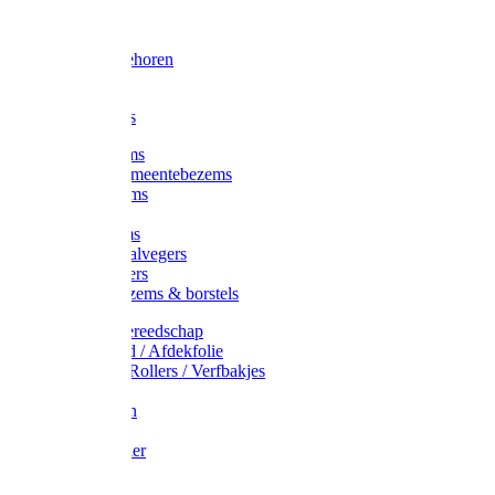
Voorhamer
Hamers
Slede toebehoren
Sledes
Composters
Straatbezems
Stads- / Gemeentebezems
Terrasbezems
Stalbezems
Gootbezems
Kamer-/Zaalvegers
Vloertrekkers
Onkruidbezems & borstels
Schildersgereedschap
Afplakband / Afdekfolie
Kwasten / Rollers / Verfbakjes
Mixers
Afdekfoliën
Messen
Schuurpapier
Luiwagens