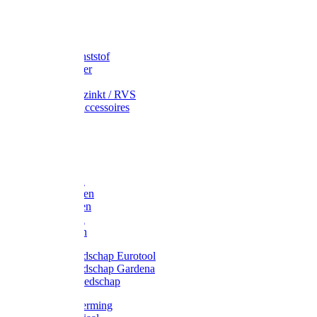
Speciekuip
Emmer kunststof
Schepemmer
Voerton
Emmer verzinkt / RVS
Regenton accessoires
Regenton
Jerrycans
Trechter
Polyharken
Gazonharken
Asfaltharken
Tuinharken
Hooiharken
Handgereedschap Eurotool
Handgereedschap Gardena
Kindergereedschap
Kniebescherming