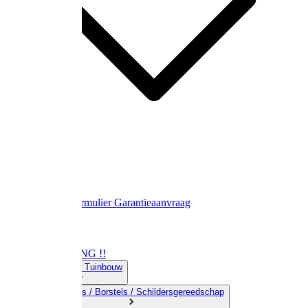
Contact
Retourformulier
Garantieaanvraag
OPRUIMING !!
01) Land-& Tuinbouw
02) Bezems / Borstels / Schildersgereedschap