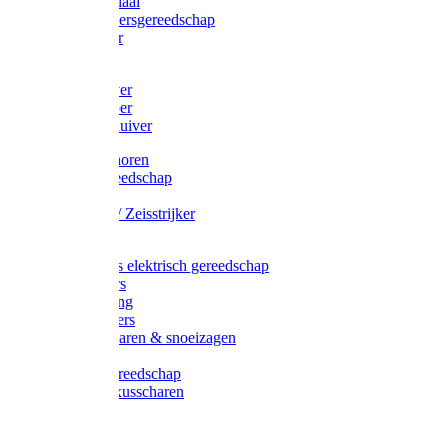
Afzetmateriaal
Stratenmakersgereedschap
Straathamer
Koevoeten
Mestschuiver
Mestschraper
Sneeuwschuiver
Zeis toebehoren
Baggergereedschap
Zeisen
Wetstenen / Zeisstrijker
Zeisboom
Accessoires elektrisch gereedschap
Grasmaaiers
Tuinreiniging
Robotmaaiers
Heggenscharen & snoeizagen
Trimmers
Klussen gereedschap
Gras & buxusscharen
Snoeizaag
Boomband