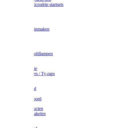
Gardena Microdrip startsets
Vet
Olie
Wecken & inmaken
Tricel
Americol
Zak- & Hoofdlampen
Lampjes
Tape en folie
Kabelbinders / Ty-raps
Bindtouw
Metselkoord
Touw
Elastisch koord
Afdekproducten
Heffen en takelen
Staalkabel