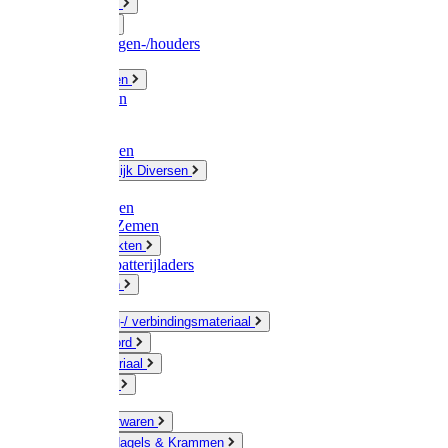
Fittingwerk
Gardena
Slangenwagen-/houders
Olie / Vetten
Chemicalien
Verven
Plasticzakken
Huishoudelijk Diversen
Matten
Zaksluitingen
Sponzen / Zemen
Zeepprodukten
Batterij & batterijladers
Zaklampen
Verpakking-/ verbindingsmateriaal
Touw / Koord
Afdekmateriaal
Staalkabel
Kleine ijzerwaren
Spijkers, Nagels & Krammen