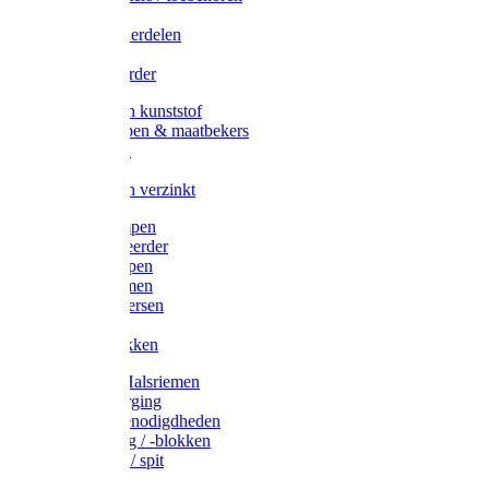
Veedrijvers
Koelift onderdelen
Antizuig
Uieronthaarder
Voerbakken kunststof
Voerscheppen & maatbekers
Hooiruiven
Hooinetten
Voerbakken verzinkt
Warmtelampen
Staartcoupeerder
Biggenkappen
Neuskrammen
Varken diversen
Zeugeband
Varkensbakken
Halsters / Halsriemen
Hoefverzorging
Lammer benodigdheden
Ramdektuig / -blokken
Vastzetpen / spit