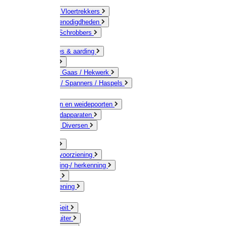
Bezems & Vloertrekkers
Schildersbenodigdheden
Borstels / Schrobbers
Accessoires & aarding
Isolatoren
Geleiders / Gaas / Hekwerk
Verbinders / Spanners / Haspels
Palen
Doorgangen en weidepoorten
Schrikdraadapparaten
Afrastering Diversen
Erf & Stal
Drinkwatervoorziening
Veemarkering-/ herkenning
Koe / Stier
Voervoorziening
Varken
Schaap / Geit
Paard & Ruiter