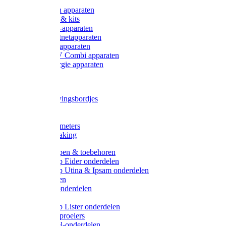
Onderdelen apparaten
Starter sets & kits
9V Batterij-apparaten
230V Lichtnetapparaten
12V Accu-apparaten
230V / 12V Combi apparaten
Zonne-energie apparaten
Tangen
Waarschuwingsbordjes
Afkuilen
Reiniging
Wegers en meters
Video bewaking
Weidepompen & toebehoren
Weidepomp Eider onderdelen
Weidepomp Utina & Ipsam onderdelen
Drinkbakken
Drinkbak onderdelen
Vlotters
Weidepomp Lister onderdelen
Nippels / Sproeiers
Drinknippel-onderdelen