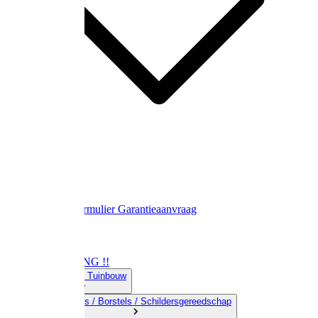
Contact
Retourformulier
Garantieaanvraag
OPRUIMING !!
01) Land-& Tuinbouw
02) Bezems / Borstels / Schildersgereedschap