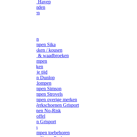
Werkjassen Havep
Thermohemden
Overhemden
Hoeden
Petten
Werksokken
Schoenklompen Sika
Thermo sokken / kousen
Lieslaarzen & waadbroeken
Houten klompen
Wandelsokken
Laarzen vrije tijd
Werklaarzen Dunlop
Kunststof klompen
Schoenklompen Simson
Schoenklompen Strovels
Schoenklompen overige merken
Wandel-/ Werkschoenen Grisport
Werkschoenen No-Risk
Klomppantoffel
Werklaarzen Grisport
Accessoires
Houten klompen toebehoren