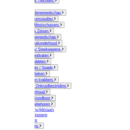
Jerrycans & Trechters
Harken
Hand-/ Kindergereedschap
Stratenmakersspullen
Sneeuw- / Mestschuivers
Baggeren & Zeisen
Elektrisch gereedschap
Boom / Struikonderhoud
Kruiwagens/ Steekwagens
Stelen / Handvaten
Tuinhulpmiddelen
Schop / Bats / Spade
Vorken & Rieken
Cultivator en krabbers
Schoffels / Onkruidbestrijding
Gazononderhoud
Hamers / Grondboor
Sledes / toebehoren
Onkruidverwijderaars
Ladders / Trappen
Werkbanken
Betonmolens