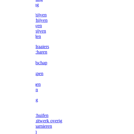
Victorketting
Afbraamschijven
Doorslijpschijven
Lamelschijven
Diamantschijven
Laselektroden
Schroevendraaiers
Tangen / Scharen
Zagen
Meetgereedschap
Beitels
Vijlen / Raspen
Sleutels
Lijmklemmen
Waterpassen
Bouwbeslag
Tuinbeslag
Grendels/schuifen
Hang en sluitwerk overig
Hengen/scharnieren
Scharnieren