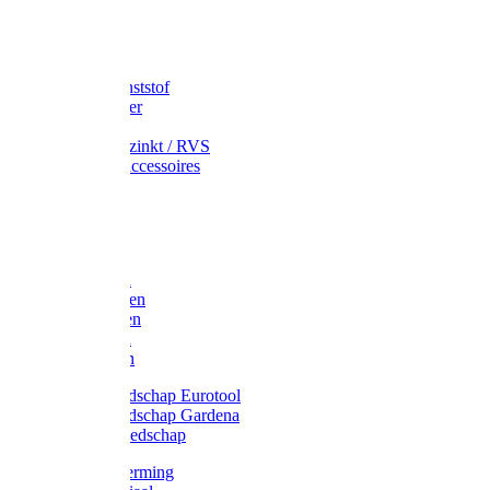
Speciekuip
Emmer kunststof
Schepemmer
Voerton
Emmer verzinkt / RVS
Regenton accessoires
Regenton
Jerrycans
Trechter
Polyharken
Gazonharken
Asfaltharken
Tuinharken
Hooiharken
Handgereedschap Eurotool
Handgereedschap Gardena
Kindergereedschap
Kniebescherming