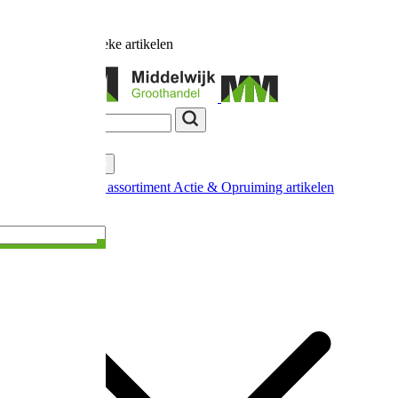
Ruim
17.000
unieke artikelen
Categorieën
Nieuw in ons assortiment
Actie & Opruiming artikelen
Extra