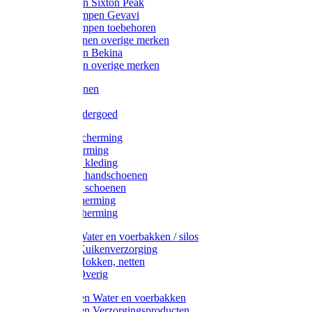
Werklaarzen Sixton Peak
Schoenklompen Gevavi
Schoenklompen toebehoren
Werkschoenen overige merken
Werklaarzen Bekina
Werklaarzen overige merken
Handschoenen
Mutsen
Thermo ondergoed
Gehoorbescherming
Oogbescherming
Disposable kleding
Disposable handschoenen
Disposable schoenen
Mondbescherming
Hoofdbescherming
Pluimvee Water en voerbakken / silos
Pluimvee Kuikenverzorging
Pluimvee Hokken, netten
Pluimvee Overig
Knaagdieren Water en voerbakken
Knaagdieren Verzorgingsproducten