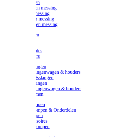
Kogelkranen
Koppelingen messing
Sproeiers messing
Tuinspuiten messing
Slangstukken messing
Handspuiten
Gieters
Kunststoftules
Regenmeters
Overige slangen
Overige slangenwagen & houders
Beregeningsslangen
Gardena slangen
Gardena slangenwagen & houders
Slangklemmen
Leader pompen
Zwengelpompen & Onderdelen
Ebara pompen
Pompaccessoires
Excellent pompen
Kinpumps