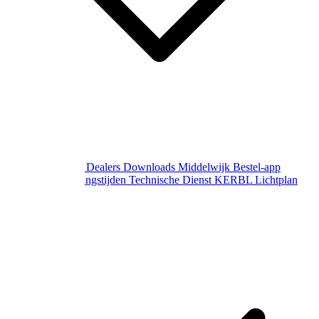
Over Middelwijk
Dealers
Downloads
Middelwijk Bestel-app
Gewijzigde openingstijden
Technische Dienst
KERBL Lichtplan
Aanvraag
Contact