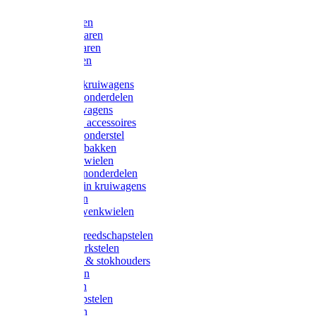
Bijlen
Snoeischaren
Heggenscharen
Takkenscharen
Snoeimessen
Landbouwkruiwagens
Kruiwagenonderdelen
Bouwkruiwagens
Kruiwagen accessoires
Kruiwagenonderstel
Kruiwagenbakken
Kruiwagenwielen
Steekwagenonderdelen
Huis en Tuin kruiwagens
Steekwagen
Bok- en Zwenkwielen
Overige gereedschapstelen
Bezem-/Harkstelen
Handvaten & stokhouders
Hamerstelen
Spadestelen
Graanschopstelen
Schopstelen