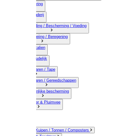
03) Afrastering
04) Veehouderij
05) Bestrijding / Bescherming / Voeding
06) Besproeiing / Beregening
07) Chemicalien
08) Huishoudelijk
09) Touwwaren / Tape
10) IJzerwaren / Gereedschappen
11) Persoonlijke bescherming
12) Kleindier & Pluimvee
Emmers / Kuipen / Tonnen / Composters