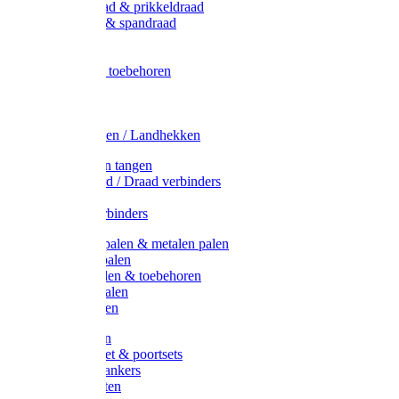
Metaal draad & prikkeldraad
Binddraad & spandraad
Gaas
Lint
Afrasternet toebehoren
Draad
Afrasternet
Koord
Weidehekken / Landhekken
Spanners en tangen
Lint / Koord / Draad verbinders
Haspels
Litzclip verbinders
Recycling palen & metalen palen
Kunststof palen
T-Post t-palen & toebehoren
Glasfiber palen
Houten palen
Poortgrepen
Doorgangset & poortsets
Poortgreepankers
Weidepoorten