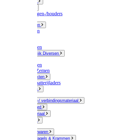
Fittingwerk
Gardena
Slangenwagen-/houders
Olie / Vetten
Chemicalien
Verven
Plasticzakken
Huishoudelijk Diversen
Matten
Zaksluitingen
Sponzen / Zemen
Zeepprodukten
Batterij & batterijladers
Zaklampen
Verpakking-/ verbindingsmateriaal
Touw / Koord
Afdekmateriaal
Staalkabel
Kleine ijzerwaren
Spijkers, Nagels & Krammen