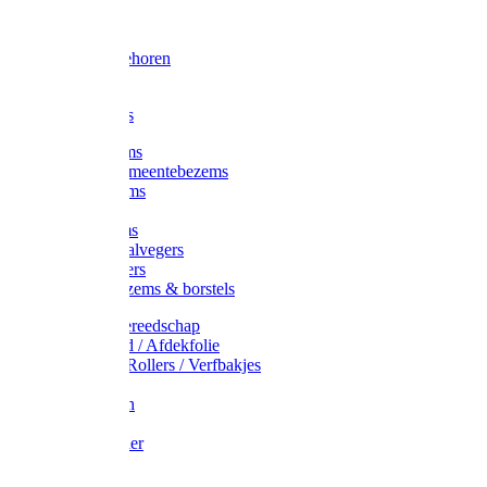
Voorhamer
Hamers
Slede toebehoren
Sledes
Composters
Straatbezems
Stads- / Gemeentebezems
Terrasbezems
Stalbezems
Gootbezems
Kamer-/Zaalvegers
Vloertrekkers
Onkruidbezems & borstels
Schildersgereedschap
Afplakband / Afdekfolie
Kwasten / Rollers / Verfbakjes
Mixers
Afdekfoliën
Messen
Schuurpapier
Luiwagens