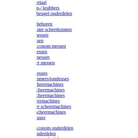
Injectiemateriaal
Hoefmessen-/ krabbers
Hoefbekapbeugel onderdelen
Messen toebehoren
Moser & Oster scheerkoppen
Hauptner messen
Liscop messen
Aesculap/Econom messen
Heiniger messen
Constanta messen
FarmClipper messen
Moser tondeuses
Overige trimmers/tondeuses
Heiniger scheermachines
Hauptner scheermachines
Aesculap scheermachines
Liscop scheermachines
FarmClipper scheermachines
Constanta scheermachines
Wahl tondeuses
Aesculap/Econom onderdelen
Hauptner onderdelen