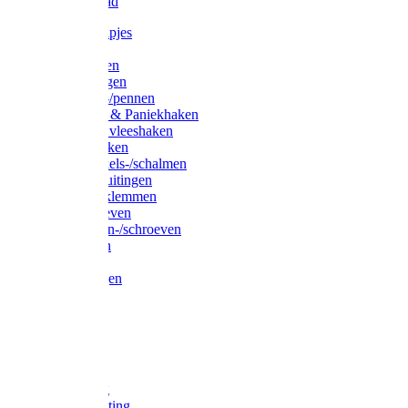
Waslijndraad
Simplexknipjes
Wervels
Sleutelringen
Gelaste ringen
Borgveren-/pennen
Musketons & Paniekhaken
S-haken & vleeshaken
Karabijnhaken
Noodschakels-/schalmen
Harp-/D-sluitingen
Staaldraadklemmen
Spanschroeven
Ringmoeren-/schroeven
Puntkousen
U-beugels
Aanlegringen
Lasthaken
Nagels
Krammen
Spijkers
Voetketting
Scheepsketting