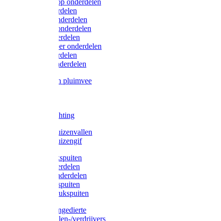
Lister/Liscop onderdelen
Eider onderdelen
Heiniger onderdelen
Constanta onderdelen
Moser onderdelen
Farm Clipper onderdelen
Oster onderdelen
TailWell onderdelen
Voerbakken pluimvee
Katten
Honden
LED verlichting
Ratten / Muizenvallen
Ratten / Muizengif
Gloria drukspuiten
Gloria onderdelen
Gardena onderdelen
Dario drukspuiten
Gardena drukspuiten
Diversen ongedierte
Insectenvallen-/verdrijvers