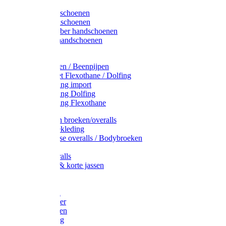
Latex handschoenen
Leren handschoenen
PVC / Rubber handschoenen
Katoenen handschoenen
Display
Plukmouwen / Beenpijpen
Reparatieset Flexothane / Dolfing
Regenkleding import
Regenkleding Dolfing
Regenkleding Flexothane
Toebehoren broeken/overalls
Signalisatiekleding
Amerikaanse overalls / Bodybroeken
Overalls
Kinderoveralls
Stofjassen & korte jassen
Werktruien
T-shirts
Werkjassen
Bodywarmer
Werkbroeken
Zaagkleding