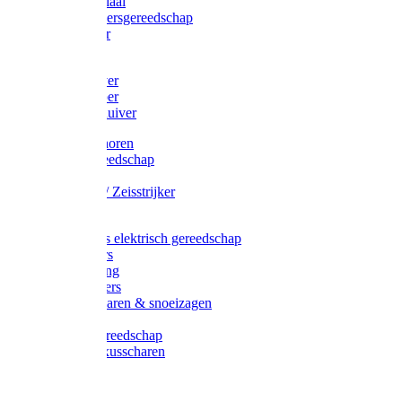
Afzetmateriaal
Stratenmakersgereedschap
Straathamer
Koevoeten
Mestschuiver
Mestschraper
Sneeuwschuiver
Zeis toebehoren
Baggergereedschap
Zeisen
Wetstenen / Zeisstrijker
Zeisboom
Accessoires elektrisch gereedschap
Grasmaaiers
Tuinreiniging
Robotmaaiers
Heggenscharen & snoeizagen
Trimmers
Klussen gereedschap
Gras & buxusscharen
Snoeizaag
Boomband