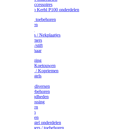
Drinkbak accessoires
Weidepomp Kerbl P100 onderdelen
Oormerken toebehoren
Enkelbanden
Oormerken
Halsplaatjes / Nekplaatjes
Kokernummers
Merkspray-/stift
Veemerkschaar
Uierverzorging
Halsters & Koetouwen
Halsriemen / Kopriemen
Koerugborstels
Koeliften
Koe / Stier diversen
Melkers toebehoren
Stalbenodigdheden
Kalververlossing
Stierenringen
Onthoornen
Kalverflessen
Koerugborstel onderdelen
Kalveremmers / toebehoren