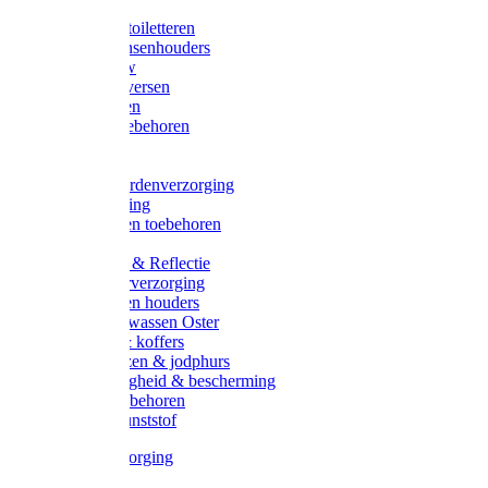
Halsters
Poetsen & toiletteren
Zadel-/Trensenhouders
Halstertouw
Halsters diversen
Hoofdstellen
Zadel & toebehoren
Longeren
Zwepen
Rapide paardenverzorging
Ruiter kleding
Hoofdstellen toebehoren
Dekens
Verlichting & Reflectie
Rapide leerverzorging
Likstenen en houders
Poetsen & wassen Oster
Poetssets & koffers
Ruiter laarzen & jodphurs
Ruiter veiligheid & bescherming
Ruiter - toebehoren
Voerbak kunststof
Klauwverzorging
Diversen