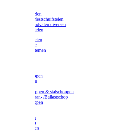
Bijlstelen
Vorkstelen
Gardena stelen
Sneeuw- /Mestschuifstelen
Stelen / Handvaten diversen
Telescoopstelen
Tuin producten
Fruitplukker
Ophangsystemen
Tuinafval
Manden
Spades
Betonschoppen
Schepbatsen
Batsen
Ballastschoppen & stalschoppen
Slijtsrip Graan- /Ballastschop
Graanschoppen
Spitvorken
Hooivorken
Mestvorken
Bietenvorken