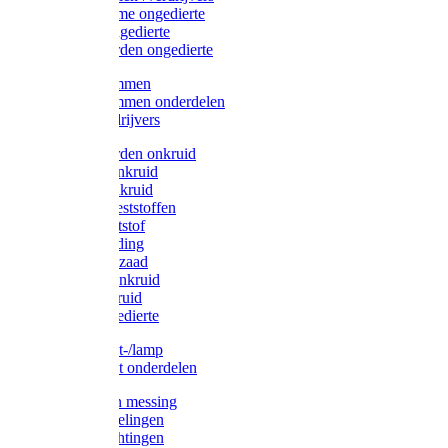
Protect Home ongedierte
Solabiol ongedierte
Protect Garden ongedierte
Mollenklemmen
Mollenklemmen onderdelen
Mollenverdrijvers
Protect Garden onkruid
Diversen onkruid
Solabiol onkruid
Solabiol meststoffen
Pokon meststof
Pokon voeding
Pokon graszaad
Roundup onkruid
Pokon onkruid
Pokon ongedierte
Vliegenkast-/lamp
Vliegenkast onderdelen
Zuigkorven messing
Geka koppelingen
Geka afdichtingen