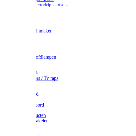
Gardena Microdrip startsets
Vet
Olie
Wecken & inmaken
Tricel
Americol
Zak- & Hoofdlampen
Lampjes
Tape en folie
Kabelbinders / Ty-raps
Bindtouw
Metselkoord
Touw
Elastisch koord
Afdekproducten
Heffen en takelen
Staalkabel