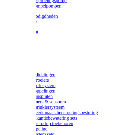
Gardena besproeiingspomp
Gardena dompelpompen
Tyleen benodigdheden
Tyleenslang
Lange bocht
Knie
T-stuk
Sok
Verloop
Nippels
Stop
Gardena afdichtingen
Gardena sproeiers
Gardena Profi system
Gardena koppelingen
Gardena tuinspuiten
Gardena timers & sensoren
Gardena Sprinklersysteem
Gardena meerkanaals bepsroeiingsbesturing
Gardena vakantiebewatering sets
Gardena Microdrip toebehoren
Gardena Pipeline
Gardena System sets