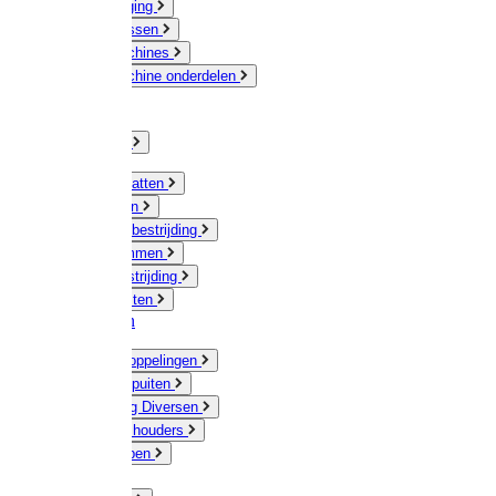
Veeverzorging
Scheermessen
Scheermachines
Scheermachine onderdelen
Huisdieren
Kippen
Verlichting
Muizen / Ratten
Drukspuiten
Ongediertebestrijding
Mollenklemmen
Onkruidbestrijding
Vliegenkasten
Meststoffen
Messing koppelingen
Gieters / Spuiten
Besproeiing Diversen
Slangen & houders
Waterpompen
Tyleen