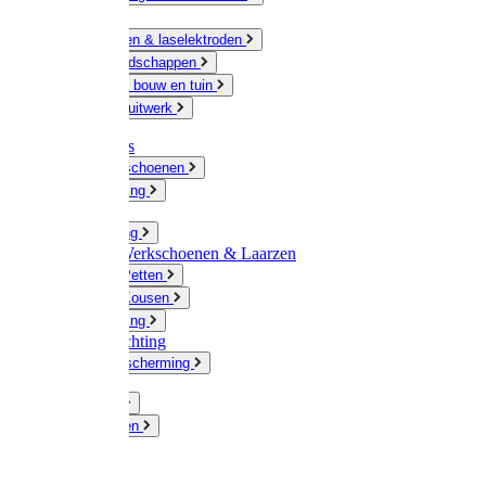
Ketting
Slijpschijven & laselektroden
Handgereedschappen
IJzerwaren bouw en tuin
Hang en sluitwerk
Disposables
Werkhandschoenen
Regenkleding
Klompen
Werkkleding
Wandel-/ Werkschoenen & Laarzen
Hoeden / Petten
Sokken / Kousen
Winterkleding
Winkelinrichting
Gelaatsbescherming
Pluimvee
Knaagdieren
Hond
Kat