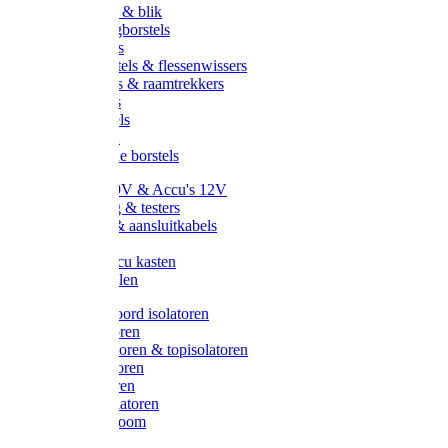
Handveger & blik
Voetenveegborstels
Handvegers
Afwasborstels & flessenwissers
Wasborstels & raamtrekkers
Tonborstels
Werkborstels
Ragebollen
Hygienische borstels
Batterijen 9V & Accu's 12V
Beveiliging & testers
Kabelsets & aansluitkabels
Aarding
Metalen accu kasten
Zonnepanelen
Draad & koord isolatoren
Ringisolatoren
Extra isolatoren & topisolatoren
Hoekisolatoren
Lintisolatoren
Afstandisolatoren
Isolatorenboom