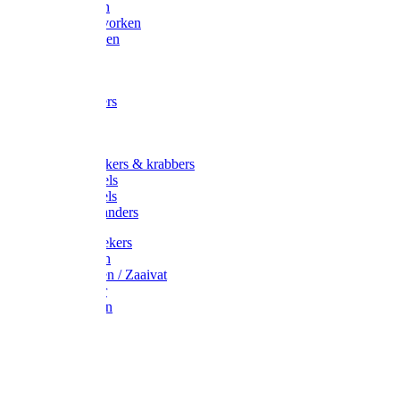
Maisvorken
Aardappelvorken
Vijgenvorken
Strohaak
Cultivators
Tuinkrabbers
Hakken
Schoffels
Onkruidstekers & krabbers
Hartschoffels
Ruitschoffels
Onkruidbranders
Graskantstekers
Verticuteren
Strooiwagen / Zaaivat
Grasmaaier
Grasscharen
Gazonrol
Trimmer
Grondboor
Tuinhamer