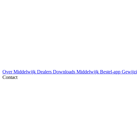
Over Middelwijk
Dealers
Downloads
Middelwijk Bestel-app
Gewijzi
Contact