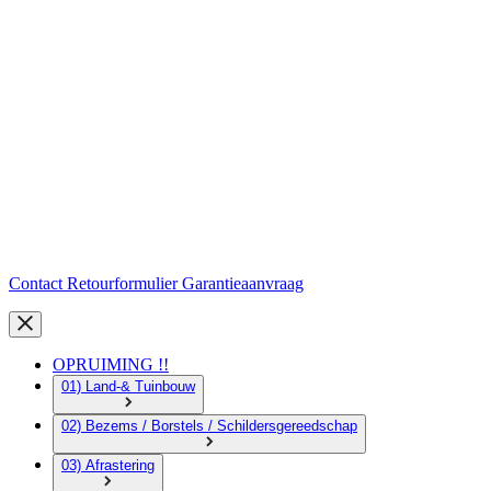
Contact
Retourformulier
Garantieaanvraag
OPRUIMING !!
01) Land-& Tuinbouw
02) Bezems / Borstels / Schildersgereedschap
03) Afrastering