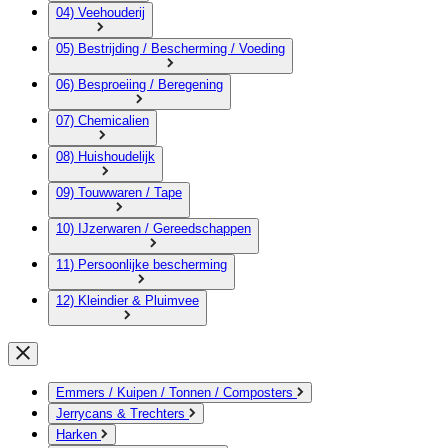
04) Veehouderij
05) Bestrijding / Bescherming / Voeding
06) Besproeiing / Beregening
07) Chemicalien
08) Huishoudelijk
09) Touwwaren / Tape
10) IJzerwaren / Gereedschappen
11) Persoonlijke bescherming
12) Kleindier & Pluimvee
Emmers / Kuipen / Tonnen / Composters
Jerrycans & Trechters
Harken