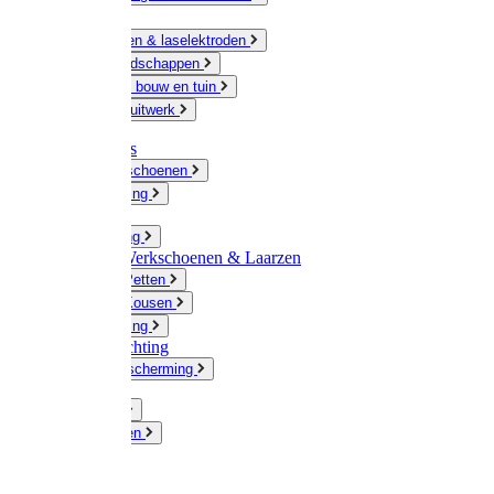
Ketting
Slijpschijven & laselektroden
Handgereedschappen
IJzerwaren bouw en tuin
Hang en sluitwerk
Disposables
Werkhandschoenen
Regenkleding
Klompen
Werkkleding
Wandel-/ Werkschoenen & Laarzen
Hoeden / Petten
Sokken / Kousen
Winterkleding
Winkelinrichting
Gelaatsbescherming
Pluimvee
Knaagdieren
Hond
Kat