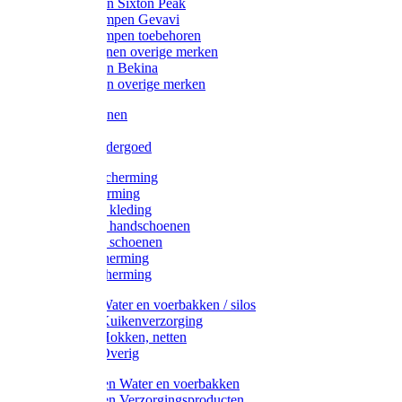
Werklaarzen Sixton Peak
Schoenklompen Gevavi
Schoenklompen toebehoren
Werkschoenen overige merken
Werklaarzen Bekina
Werklaarzen overige merken
Handschoenen
Mutsen
Thermo ondergoed
Gehoorbescherming
Oogbescherming
Disposable kleding
Disposable handschoenen
Disposable schoenen
Mondbescherming
Hoofdbescherming
Pluimvee Water en voerbakken / silos
Pluimvee Kuikenverzorging
Pluimvee Hokken, netten
Pluimvee Overig
Knaagdieren Water en voerbakken
Knaagdieren Verzorgingsproducten