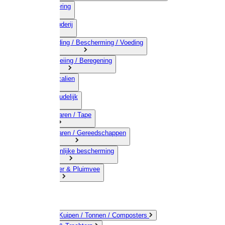
03) Afrastering
04) Veehouderij
05) Bestrijding / Bescherming / Voeding
06) Besproeiing / Beregening
07) Chemicalien
08) Huishoudelijk
09) Touwwaren / Tape
10) IJzerwaren / Gereedschappen
11) Persoonlijke bescherming
12) Kleindier & Pluimvee
Emmers / Kuipen / Tonnen / Composters