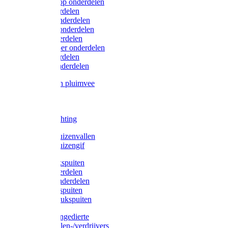
Lister/Liscop onderdelen
Eider onderdelen
Heiniger onderdelen
Constanta onderdelen
Moser onderdelen
Farm Clipper onderdelen
Oster onderdelen
TailWell onderdelen
Voerbakken pluimvee
Katten
Honden
LED verlichting
Ratten / Muizenvallen
Ratten / Muizengif
Gloria drukspuiten
Gloria onderdelen
Gardena onderdelen
Dario drukspuiten
Gardena drukspuiten
Diversen ongedierte
Insectenvallen-/verdrijvers