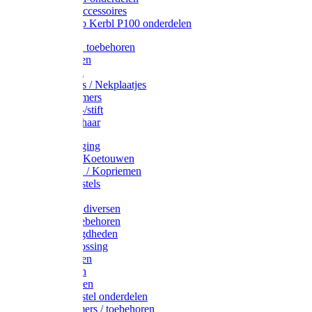
Drinkbak accessoires
Weidepomp Kerbl P100 onderdelen
Oormerken toebehoren
Enkelbanden
Oormerken
Halsplaatjes / Nekplaatjes
Kokernummers
Merkspray-/stift
Veemerkschaar
Uierverzorging
Halsters & Koetouwen
Halsriemen / Kopriemen
Koerugborstels
Koeliften
Koe / Stier diversen
Melkers toebehoren
Stalbenodigdheden
Kalververlossing
Stierenringen
Onthoornen
Kalverflessen
Koerugborstel onderdelen
Kalveremmers / toebehoren