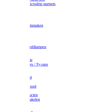
Gardena Microdrip startsets
Vet
Olie
Wecken & inmaken
Tricel
Americol
Zak- & Hoofdlampen
Lampjes
Tape en folie
Kabelbinders / Ty-raps
Bindtouw
Metselkoord
Touw
Elastisch koord
Afdekproducten
Heffen en takelen
Staalkabel