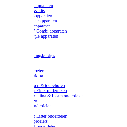
Onderdelen apparaten
Starter sets & kits
9V Batterij-apparaten
230V Lichtnetapparaten
12V Accu-apparaten
230V / 12V Combi apparaten
Zonne-energie apparaten
Tangen
Waarschuwingsbordjes
Afkuilen
Reiniging
Wegers en meters
Video bewaking
Weidepompen & toebehoren
Weidepomp Eider onderdelen
Weidepomp Utina & Ipsam onderdelen
Drinkbakken
Drinkbak onderdelen
Vlotters
Weidepomp Lister onderdelen
Nippels / Sproeiers
Drinknippel-onderdelen