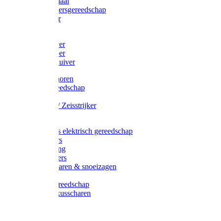
Afzetmateriaal
Stratenmakersgereedschap
Straathamer
Koevoeten
Mestschuiver
Mestschraper
Sneeuwschuiver
Zeis toebehoren
Baggergereedschap
Zeisen
Wetstenen / Zeisstrijker
Zeisboom
Accessoires elektrisch gereedschap
Grasmaaiers
Tuinreiniging
Robotmaaiers
Heggenscharen & snoeizagen
Trimmers
Klussen gereedschap
Gras & buxusscharen
Snoeizaag
Boomband