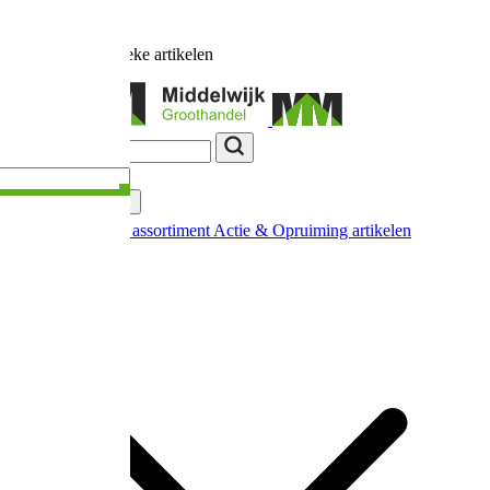
Ruim
17.000
unieke artikelen
Categorieën
Nieuw in ons assortiment
Actie & Opruiming artikelen
Extra