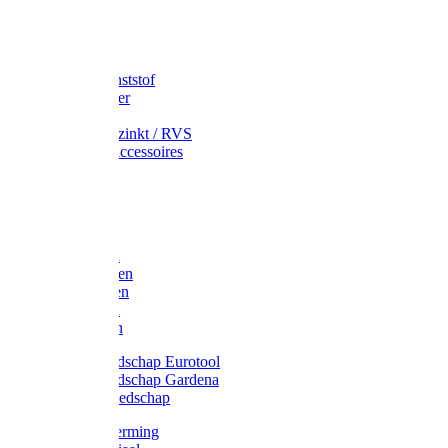
Speciekuip
Emmer kunststof
Schepemmer
Voerton
Emmer verzinkt / RVS
Regenton accessoires
Regenton
Jerrycans
Trechter
Polyharken
Gazonharken
Asfaltharken
Tuinharken
Hooiharken
Handgereedschap Eurotool
Handgereedschap Gardena
Kindergereedschap
Kniebescherming