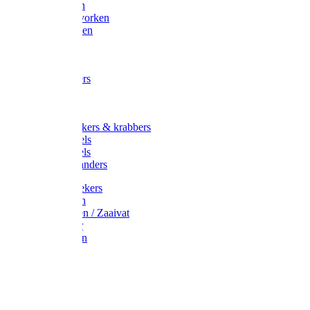
Maisvorken
Aardappelvorken
Vijgenvorken
Strohaak
Cultivators
Tuinkrabbers
Hakken
Schoffels
Onkruidstekers & krabbers
Hartschoffels
Ruitschoffels
Onkruidbranders
Graskantstekers
Verticuteren
Strooiwagen / Zaaivat
Grasmaaier
Grasscharen
Gazonrol
Trimmer
Grondboor
Tuinhamer