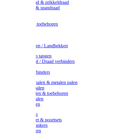
Metaal draad & prikkeldraad
Binddraad & spandraad
Gaas
Lint
Afrasternet toebehoren
Draad
Afrasternet
Koord
Weidehekken / Landhekken
Spanners en tangen
Lint / Koord / Draad verbinders
Haspels
Litzclip verbinders
Recycling palen & metalen palen
Kunststof palen
T-Post t-palen & toebehoren
Glasfiber palen
Houten palen
Poortgrepen
Doorgangset & poortsets
Poortgreepankers
Weidepoorten