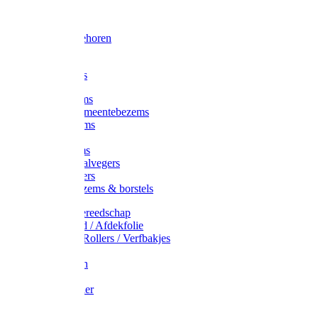
Voorhamer
Hamers
Slede toebehoren
Sledes
Composters
Straatbezems
Stads- / Gemeentebezems
Terrasbezems
Stalbezems
Gootbezems
Kamer-/Zaalvegers
Vloertrekkers
Onkruidbezems & borstels
Schildersgereedschap
Afplakband / Afdekfolie
Kwasten / Rollers / Verfbakjes
Mixers
Afdekfoliën
Messen
Schuurpapier
Luiwagens