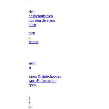
Bijlstelen
Vorkstelen
Gardena stelen
Sneeuw- /Mestschuifstelen
Stelen / Handvaten diversen
Telescoopstelen
Tuin producten
Fruitplukker
Ophangsystemen
Tuinafval
Manden
Spades
Betonschoppen
Schepbatsen
Batsen
Ballastschoppen & stalschoppen
Slijtsrip Graan- /Ballastschop
Graanschoppen
Spitvorken
Hooivorken
Mestvorken
Bietenvorken