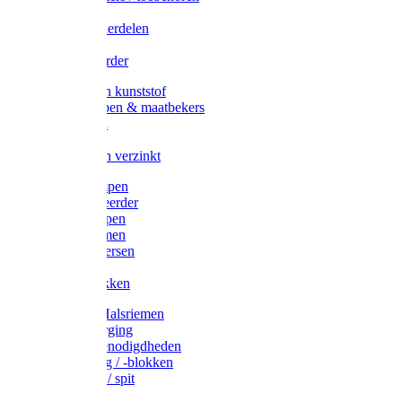
Veedrijvers
Koelift onderdelen
Antizuig
Uieronthaarder
Voerbakken kunststof
Voerscheppen & maatbekers
Hooiruiven
Hooinetten
Voerbakken verzinkt
Warmtelampen
Staartcoupeerder
Biggenkappen
Neuskrammen
Varken diversen
Zeugeband
Varkensbakken
Halsters / Halsriemen
Hoefverzorging
Lammer benodigdheden
Ramdektuig / -blokken
Vastzetpen / spit