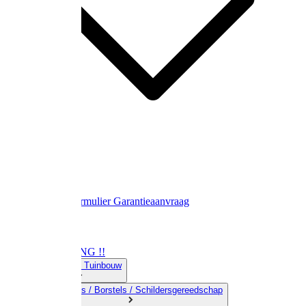
Contact
Retourformulier
Garantieaanvraag
OPRUIMING !!
01) Land-& Tuinbouw
02) Bezems / Borstels / Schildersgereedschap