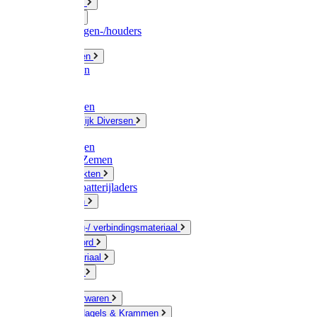
Fittingwerk
Gardena
Slangenwagen-/houders
Olie / Vetten
Chemicalien
Verven
Plasticzakken
Huishoudelijk Diversen
Matten
Zaksluitingen
Sponzen / Zemen
Zeepprodukten
Batterij & batterijladers
Zaklampen
Verpakking-/ verbindingsmateriaal
Touw / Koord
Afdekmateriaal
Staalkabel
Kleine ijzerwaren
Spijkers, Nagels & Krammen