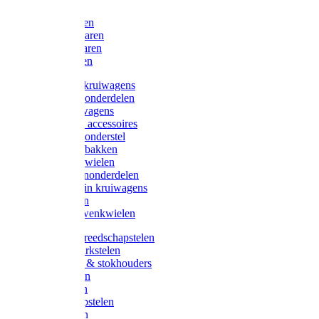
Bijlen
Snoeischaren
Heggenscharen
Takkenscharen
Snoeimessen
Landbouwkruiwagens
Kruiwagenonderdelen
Bouwkruiwagens
Kruiwagen accessoires
Kruiwagenonderstel
Kruiwagenbakken
Kruiwagenwielen
Steekwagenonderdelen
Huis en Tuin kruiwagens
Steekwagen
Bok- en Zwenkwielen
Overige gereedschapstelen
Bezem-/Harkstelen
Handvaten & stokhouders
Hamerstelen
Spadestelen
Graanschopstelen
Schopstelen