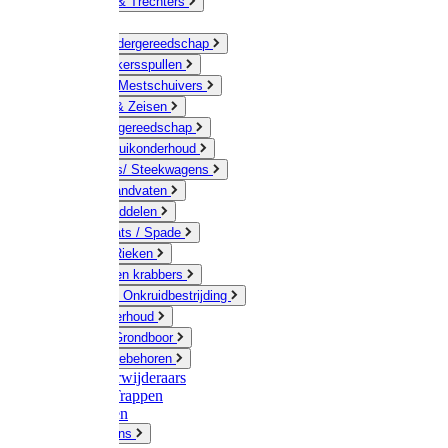
Jerrycans & Trechters
Harken
Hand-/ Kindergereedschap
Stratenmakersspullen
Sneeuw- / Mestschuivers
Baggeren & Zeisen
Elektrisch gereedschap
Boom / Struikonderhoud
Kruiwagens/ Steekwagens
Stelen / Handvaten
Tuinhulpmiddelen
Schop / Bats / Spade
Vorken & Rieken
Cultivator en krabbers
Schoffels / Onkruidbestrijding
Gazononderhoud
Hamers / Grondboor
Sledes / toebehoren
Onkruidverwijderaars
Ladders / Trappen
Werkbanken
Betonmolens