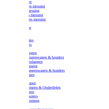
Kogelkranen
Koppelingen messing
Sproeiers messing
Tuinspuiten messing
Slangstukken messing
Handspuiten
Gieters
Kunststoftules
Regenmeters
Overige slangen
Overige slangenwagen & houders
Beregeningsslangen
Gardena slangen
Gardena slangenwagen & houders
Slangklemmen
Leader pompen
Zwengelpompen & Onderdelen
Ebara pompen
Pompaccessoires
Excellent pompen
Kinpumps