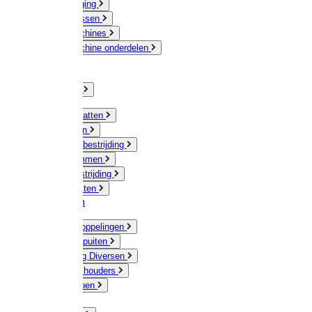
Veeverzorging
Scheermessen
Scheermachines
Scheermachine onderdelen
Huisdieren
Kippen
Verlichting
Muizen / Ratten
Drukspuiten
Ongediertebestrijding
Mollenklemmen
Onkruidbestrijding
Vliegenkasten
Meststoffen
Messing koppelingen
Gieters / Spuiten
Besproeiing Diversen
Slangen & houders
Waterpompen
Tyleen