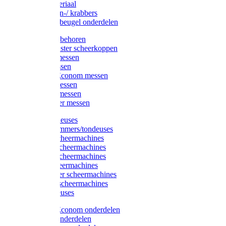
Injectiemateriaal
Hoefmessen-/ krabbers
Hoefbekapbeugel onderdelen
Messen toebehoren
Moser & Oster scheerkoppen
Hauptner messen
Liscop messen
Aesculap/Econom messen
Heiniger messen
Constanta messen
FarmClipper messen
Moser tondeuses
Overige trimmers/tondeuses
Heiniger scheermachines
Hauptner scheermachines
Aesculap scheermachines
Liscop scheermachines
FarmClipper scheermachines
Constanta scheermachines
Wahl tondeuses
Aesculap/Econom onderdelen
Hauptner onderdelen