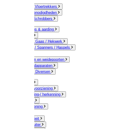
Bezems & Vloertrekkers
Schildersbenodigdheden
Borstels / Schrobbers
Accessoires & aarding
Isolatoren
Geleiders / Gaas / Hekwerk
Verbinders / Spanners / Haspels
Palen
Doorgangen en weidepoorten
Schrikdraadapparaten
Afrastering Diversen
Erf & Stal
Drinkwatervoorziening
Veemarkering-/ herkenning
Koe / Stier
Voervoorziening
Varken
Schaap / Geit
Paard & Ruiter