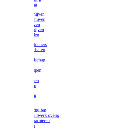
Victorketting
Afbraamschijven
Doorslijpschijven
Lamelschijven
Diamantschijven
Laselektroden
Schroevendraaiers
Tangen / Scharen
Zagen
Meetgereedschap
Beitels
Vijlen / Raspen
Sleutels
Lijmklemmen
Waterpassen
Bouwbeslag
Tuinbeslag
Grendels/schuifen
Hang en sluitwerk overig
Hengen/scharnieren
Scharnieren