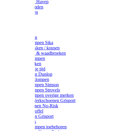
Werkjassen Havep
Thermohemden
Overhemden
Hoeden
Petten
Werksokken
Schoenklompen Sika
Thermo sokken / kousen
Lieslaarzen & waadbroeken
Houten klompen
Wandelsokken
Laarzen vrije tijd
Werklaarzen Dunlop
Kunststof klompen
Schoenklompen Simson
Schoenklompen Strovels
Schoenklompen overige merken
Wandel-/ Werkschoenen Grisport
Werkschoenen No-Risk
Klomppantoffel
Werklaarzen Grisport
Accessoires
Houten klompen toebehoren