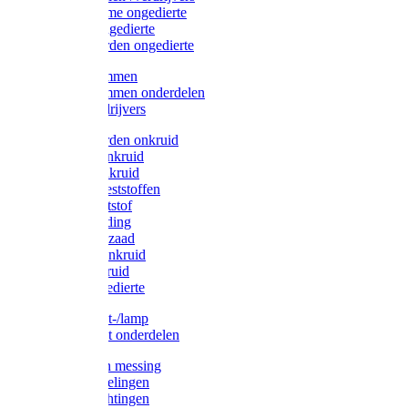
Protect Home ongedierte
Solabiol ongedierte
Protect Garden ongedierte
Mollenklemmen
Mollenklemmen onderdelen
Mollenverdrijvers
Protect Garden onkruid
Diversen onkruid
Solabiol onkruid
Solabiol meststoffen
Pokon meststof
Pokon voeding
Pokon graszaad
Roundup onkruid
Pokon onkruid
Pokon ongedierte
Vliegenkast-/lamp
Vliegenkast onderdelen
Zuigkorven messing
Geka koppelingen
Geka afdichtingen