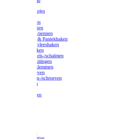
Waslijndraad
Simplexknipjes
Wervels
Sleutelringen
Gelaste ringen
Borgveren-/pennen
Musketons & Paniekhaken
S-haken & vleeshaken
Karabijnhaken
Noodschakels-/schalmen
Harp-/D-sluitingen
Staaldraadklemmen
Spanschroeven
Ringmoeren-/schroeven
Puntkousen
U-beugels
Aanlegringen
Lasthaken
Nagels
Krammen
Spijkers
Voetketting
Scheepsketting