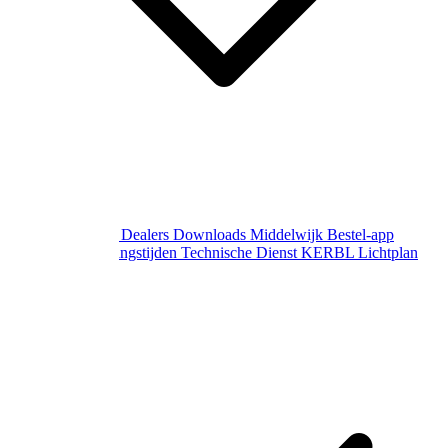
Over Middelwijk
Dealers
Downloads
Middelwijk Bestel-app
Gewijzigde openingstijden
Technische Dienst
KERBL Lichtplan
Aanvraag
Contact