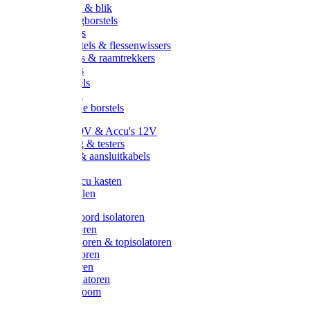
Handveger & blik
Voetenveegborstels
Handvegers
Afwasborstels & flessenwissers
Wasborstels & raamtrekkers
Tonborstels
Werkborstels
Ragebollen
Hygienische borstels
Batterijen 9V & Accu's 12V
Beveiliging & testers
Kabelsets & aansluitkabels
Aarding
Metalen accu kasten
Zonnepanelen
Draad & koord isolatoren
Ringisolatoren
Extra isolatoren & topisolatoren
Hoekisolatoren
Lintisolatoren
Afstandisolatoren
Isolatorenboom