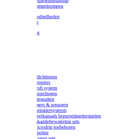
Gardena besproeiingspomp
Gardena dompelpompen
Tyleen benodigdheden
Tyleenslang
Lange bocht
Knie
T-stuk
Sok
Verloop
Nippels
Stop
Gardena afdichtingen
Gardena sproeiers
Gardena Profi system
Gardena koppelingen
Gardena tuinspuiten
Gardena timers & sensoren
Gardena Sprinklersysteem
Gardena meerkanaals bepsroeiingsbesturing
Gardena vakantiebewatering sets
Gardena Microdrip toebehoren
Gardena Pipeline
Gardena System sets