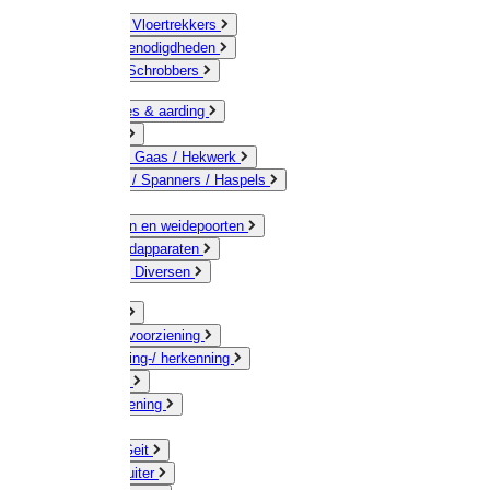
Bezems & Vloertrekkers
Schildersbenodigdheden
Borstels / Schrobbers
Accessoires & aarding
Isolatoren
Geleiders / Gaas / Hekwerk
Verbinders / Spanners / Haspels
Palen
Doorgangen en weidepoorten
Schrikdraadapparaten
Afrastering Diversen
Erf & Stal
Drinkwatervoorziening
Veemarkering-/ herkenning
Koe / Stier
Voervoorziening
Varken
Schaap / Geit
Paard & Ruiter