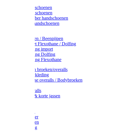
Latex handschoenen
Leren handschoenen
PVC / Rubber handschoenen
Katoenen handschoenen
Display
Plukmouwen / Beenpijpen
Reparatieset Flexothane / Dolfing
Regenkleding import
Regenkleding Dolfing
Regenkleding Flexothane
Toebehoren broeken/overalls
Signalisatiekleding
Amerikaanse overalls / Bodybroeken
Overalls
Kinderoveralls
Stofjassen & korte jassen
Werktruien
T-shirts
Werkjassen
Bodywarmer
Werkbroeken
Zaagkleding