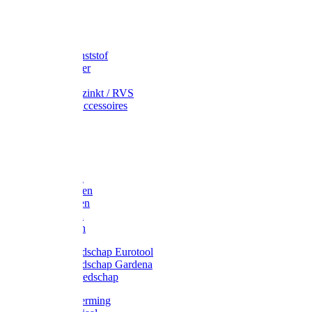
Speciekuip
Emmer kunststof
Schepemmer
Voerton
Emmer verzinkt / RVS
Regenton accessoires
Regenton
Jerrycans
Trechter
Polyharken
Gazonharken
Asfaltharken
Tuinharken
Hooiharken
Handgereedschap Eurotool
Handgereedschap Gardena
Kindergereedschap
Kniebescherming