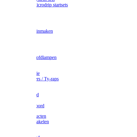
Gardena Microdrip startsets
Vet
Olie
Wecken & inmaken
Tricel
Americol
Zak- & Hoofdlampen
Lampjes
Tape en folie
Kabelbinders / Ty-raps
Bindtouw
Metselkoord
Touw
Elastisch koord
Afdekproducten
Heffen en takelen
Staalkabel