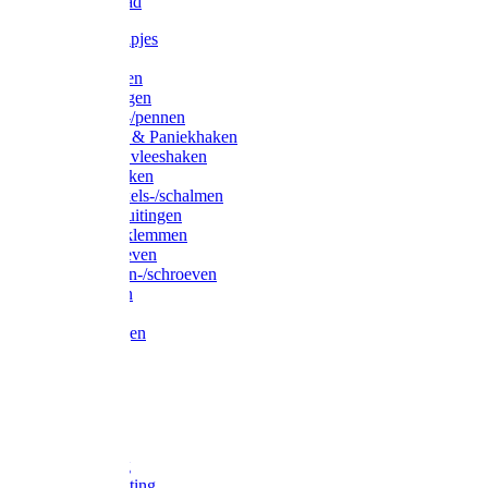
Waslijndraad
Simplexknipjes
Wervels
Sleutelringen
Gelaste ringen
Borgveren-/pennen
Musketons & Paniekhaken
S-haken & vleeshaken
Karabijnhaken
Noodschakels-/schalmen
Harp-/D-sluitingen
Staaldraadklemmen
Spanschroeven
Ringmoeren-/schroeven
Puntkousen
U-beugels
Aanlegringen
Lasthaken
Nagels
Krammen
Spijkers
Voetketting
Scheepsketting