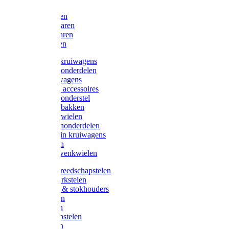
Bijlen
Snoeischaren
Heggenscharen
Takkenscharen
Snoeimessen
Landbouwkruiwagens
Kruiwagenonderdelen
Bouwkruiwagens
Kruiwagen accessoires
Kruiwagenonderstel
Kruiwagenbakken
Kruiwagenwielen
Steekwagenonderdelen
Huis en Tuin kruiwagens
Steekwagen
Bok- en Zwenkwielen
Overige gereedschapstelen
Bezem-/Harkstelen
Handvaten & stokhouders
Hamerstelen
Spadestelen
Graanschopstelen
Schopstelen