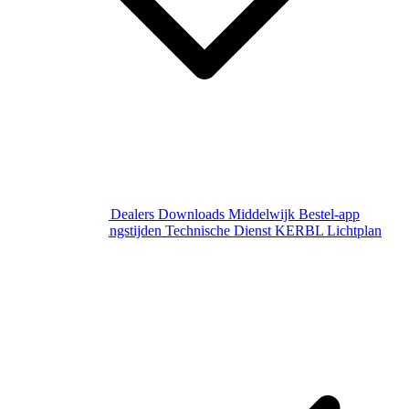
Over Middelwijk
Dealers
Downloads
Middelwijk Bestel-app
Gewijzigde openingstijden
Technische Dienst
KERBL Lichtplan
Aanvraag
Contact