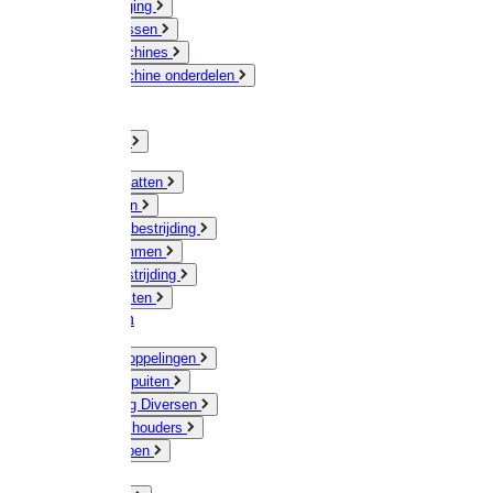
Veeverzorging
Scheermessen
Scheermachines
Scheermachine onderdelen
Huisdieren
Kippen
Verlichting
Muizen / Ratten
Drukspuiten
Ongediertebestrijding
Mollenklemmen
Onkruidbestrijding
Vliegenkasten
Meststoffen
Messing koppelingen
Gieters / Spuiten
Besproeiing Diversen
Slangen & houders
Waterpompen
Tyleen