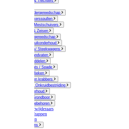
Jerrycans & Trechters
Harken
Hand-/ Kindergereedschap
Stratenmakersspullen
Sneeuw- / Mestschuivers
Baggeren & Zeisen
Elektrisch gereedschap
Boom / Struikonderhoud
Kruiwagens/ Steekwagens
Stelen / Handvaten
Tuinhulpmiddelen
Schop / Bats / Spade
Vorken & Rieken
Cultivator en krabbers
Schoffels / Onkruidbestrijding
Gazononderhoud
Hamers / Grondboor
Sledes / toebehoren
Onkruidverwijderaars
Ladders / Trappen
Werkbanken
Betonmolens