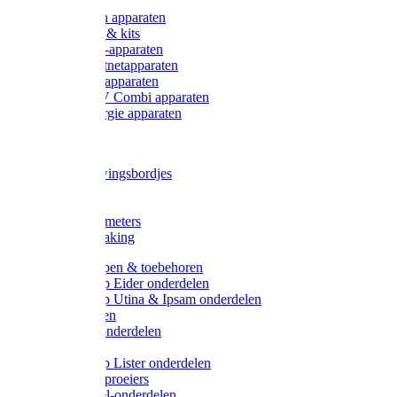
Onderdelen apparaten
Starter sets & kits
9V Batterij-apparaten
230V Lichtnetapparaten
12V Accu-apparaten
230V / 12V Combi apparaten
Zonne-energie apparaten
Tangen
Waarschuwingsbordjes
Afkuilen
Reiniging
Wegers en meters
Video bewaking
Weidepompen & toebehoren
Weidepomp Eider onderdelen
Weidepomp Utina & Ipsam onderdelen
Drinkbakken
Drinkbak onderdelen
Vlotters
Weidepomp Lister onderdelen
Nippels / Sproeiers
Drinknippel-onderdelen