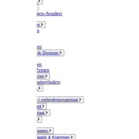
Fittingwerk
Gardena
Slangenwagen-/houders
Olie / Vetten
Chemicalien
Verven
Plasticzakken
Huishoudelijk Diversen
Matten
Zaksluitingen
Sponzen / Zemen
Zeepprodukten
Batterij & batterijladers
Zaklampen
Verpakking-/ verbindingsmateriaal
Touw / Koord
Afdekmateriaal
Staalkabel
Kleine ijzerwaren
Spijkers, Nagels & Krammen