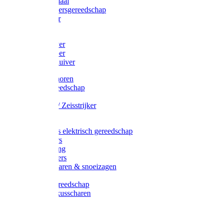
Afzetmateriaal
Stratenmakersgereedschap
Straathamer
Koevoeten
Mestschuiver
Mestschraper
Sneeuwschuiver
Zeis toebehoren
Baggergereedschap
Zeisen
Wetstenen / Zeisstrijker
Zeisboom
Accessoires elektrisch gereedschap
Grasmaaiers
Tuinreiniging
Robotmaaiers
Heggenscharen & snoeizagen
Trimmers
Klussen gereedschap
Gras & buxusscharen
Snoeizaag
Boomband