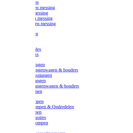
Kogelkranen
Koppelingen messing
Sproeiers messing
Tuinspuiten messing
Slangstukken messing
Handspuiten
Gieters
Kunststoftules
Regenmeters
Overige slangen
Overige slangenwagen & houders
Beregeningsslangen
Gardena slangen
Gardena slangenwagen & houders
Slangklemmen
Leader pompen
Zwengelpompen & Onderdelen
Ebara pompen
Pompaccessoires
Excellent pompen
Kinpumps