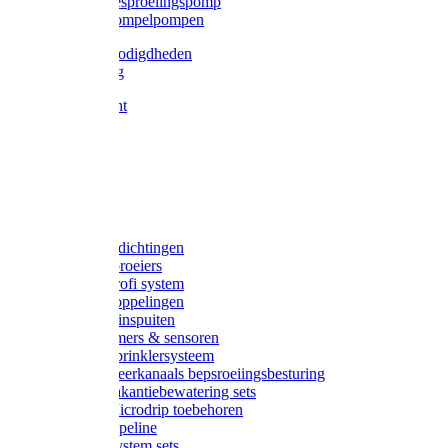
Gardena besproeiingspomp
Gardena dompelpompen
Tyleen benodigdheden
Tyleenslang
Lange bocht
Knie
T-stuk
Sok
Verloop
Nippels
Stop
Gardena afdichtingen
Gardena sproeiers
Gardena Profi system
Gardena koppelingen
Gardena tuinspuiten
Gardena timers & sensoren
Gardena Sprinklersysteem
Gardena meerkanaals bepsroeiingsbesturing
Gardena vakantiebewatering sets
Gardena Microdrip toebehoren
Gardena Pipeline
Gardena System sets