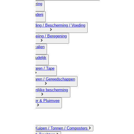
03) Afrastering
04) Veehouderij
05) Bestrijding / Bescherming / Voeding
06) Besproeiing / Beregening
07) Chemicalien
08) Huishoudelijk
09) Touwwaren / Tape
10) IJzerwaren / Gereedschappen
11) Persoonlijke bescherming
12) Kleindier & Pluimvee
Emmers / Kuipen / Tonnen / Composters