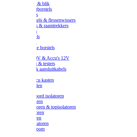
Handveger & blik
Voetenveegborstels
Handvegers
Afwasborstels & flessenwissers
Wasborstels & raamtrekkers
Tonborstels
Werkborstels
Ragebollen
Hygienische borstels
Batterijen 9V & Accu's 12V
Beveiliging & testers
Kabelsets & aansluitkabels
Aarding
Metalen accu kasten
Zonnepanelen
Draad & koord isolatoren
Ringisolatoren
Extra isolatoren & topisolatoren
Hoekisolatoren
Lintisolatoren
Afstandisolatoren
Isolatorenboom