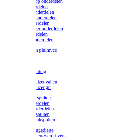
Lister/Liscop onderdelen
Eider onderdelen
Heiniger onderdelen
Constanta onderdelen
Moser onderdelen
Farm Clipper onderdelen
Oster onderdelen
TailWell onderdelen
Voerbakken pluimvee
Katten
Honden
LED verlichting
Ratten / Muizenvallen
Ratten / Muizengif
Gloria drukspuiten
Gloria onderdelen
Gardena onderdelen
Dario drukspuiten
Gardena drukspuiten
Diversen ongedierte
Insectenvallen-/verdrijvers