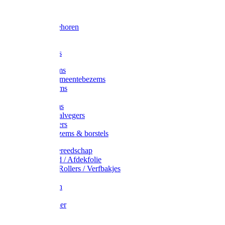
Voorhamer
Hamers
Slede toebehoren
Sledes
Composters
Straatbezems
Stads- / Gemeentebezems
Terrasbezems
Stalbezems
Gootbezems
Kamer-/Zaalvegers
Vloertrekkers
Onkruidbezems & borstels
Schildersgereedschap
Afplakband / Afdekfolie
Kwasten / Rollers / Verfbakjes
Mixers
Afdekfoliën
Messen
Schuurpapier
Luiwagens