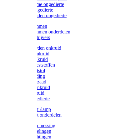
Protect Home ongedierte
Solabiol ongedierte
Protect Garden ongedierte
Mollenklemmen
Mollenklemmen onderdelen
Mollenverdrijvers
Protect Garden onkruid
Diversen onkruid
Solabiol onkruid
Solabiol meststoffen
Pokon meststof
Pokon voeding
Pokon graszaad
Roundup onkruid
Pokon onkruid
Pokon ongedierte
Vliegenkast-/lamp
Vliegenkast onderdelen
Zuigkorven messing
Geka koppelingen
Geka afdichtingen