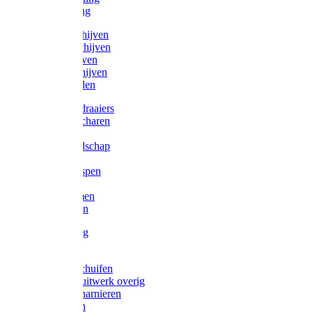
Victorketting
Afbraamschijven
Doorslijpschijven
Lamelschijven
Diamantschijven
Laselektroden
Schroevendraaiers
Tangen / Scharen
Zagen
Meetgereedschap
Beitels
Vijlen / Raspen
Sleutels
Lijmklemmen
Waterpassen
Bouwbeslag
Tuinbeslag
Grendels/schuifen
Hang en sluitwerk overig
Hengen/scharnieren
Scharnieren