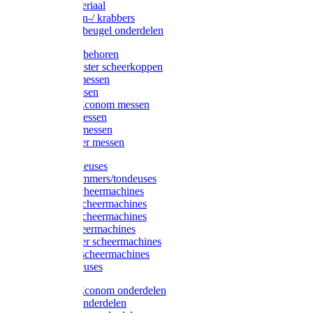
Injectiemateriaal
Hoefmessen-/ krabbers
Hoefbekapbeugel onderdelen
Messen toebehoren
Moser & Oster scheerkoppen
Hauptner messen
Liscop messen
Aesculap/Econom messen
Heiniger messen
Constanta messen
FarmClipper messen
Moser tondeuses
Overige trimmers/tondeuses
Heiniger scheermachines
Hauptner scheermachines
Aesculap scheermachines
Liscop scheermachines
FarmClipper scheermachines
Constanta scheermachines
Wahl tondeuses
Aesculap/Econom onderdelen
Hauptner onderdelen