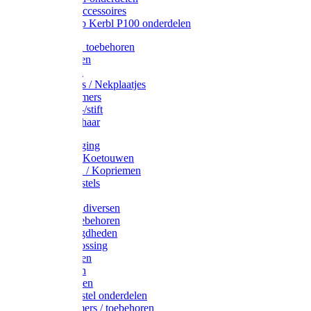
Drinkbak accessoires
Weidepomp Kerbl P100 onderdelen
Oormerken toebehoren
Enkelbanden
Oormerken
Halsplaatjes / Nekplaatjes
Kokernummers
Merkspray-/stift
Veemerkschaar
Uierverzorging
Halsters & Koetouwen
Halsriemen / Kopriemen
Koerugborstels
Koeliften
Koe / Stier diversen
Melkers toebehoren
Stalbenodigdheden
Kalververlossing
Stierenringen
Onthoornen
Kalverflessen
Koerugborstel onderdelen
Kalveremmers / toebehoren