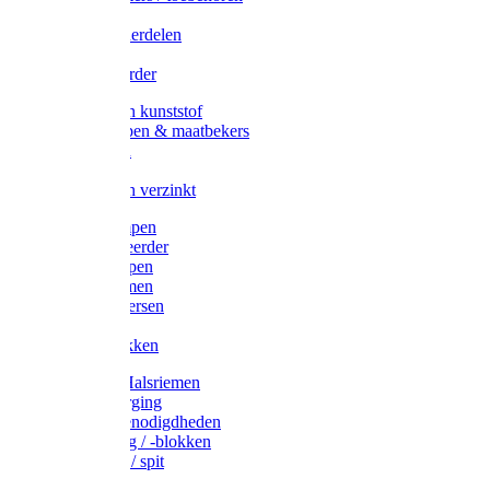
Veedrijvers
Koelift onderdelen
Antizuig
Uieronthaarder
Voerbakken kunststof
Voerscheppen & maatbekers
Hooiruiven
Hooinetten
Voerbakken verzinkt
Warmtelampen
Staartcoupeerder
Biggenkappen
Neuskrammen
Varken diversen
Zeugeband
Varkensbakken
Halsters / Halsriemen
Hoefverzorging
Lammer benodigdheden
Ramdektuig / -blokken
Vastzetpen / spit