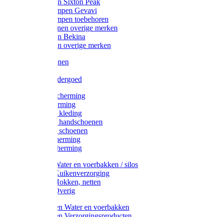
Werklaarzen Sixton Peak
Schoenklompen Gevavi
Schoenklompen toebehoren
Werkschoenen overige merken
Werklaarzen Bekina
Werklaarzen overige merken
Handschoenen
Mutsen
Thermo ondergoed
Gehoorbescherming
Oogbescherming
Disposable kleding
Disposable handschoenen
Disposable schoenen
Mondbescherming
Hoofdbescherming
Pluimvee Water en voerbakken / silos
Pluimvee Kuikenverzorging
Pluimvee Hokken, netten
Pluimvee Overig
Knaagdieren Water en voerbakken
Knaagdieren Verzorgingsproducten