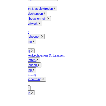
Ketting
Slijpschijven & laselektroden
Handgereedschappen
IJzerwaren bouw en tuin
Hang en sluitwerk
Disposables
Werkhandschoenen
Regenkleding
Klompen
Werkkleding
Wandel-/ Werkschoenen & Laarzen
Hoeden / Petten
Sokken / Kousen
Winterkleding
Winkelinrichting
Gelaatsbescherming
Pluimvee
Knaagdieren
Hond
Kat