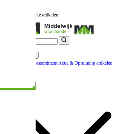
Ruim
17.000
unieke artikelen
Categorieën
Nieuw in ons assortiment
Actie & Opruiming artikelen
Extra