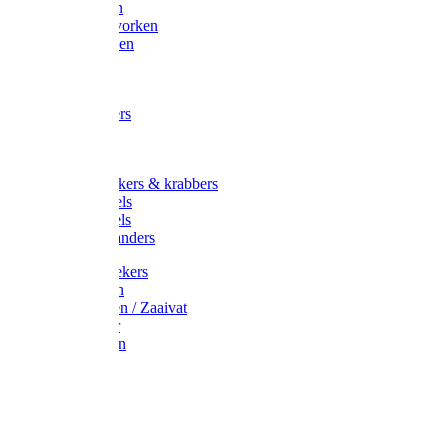
Maisvorken
Aardappelvorken
Vijgenvorken
Strohaak
Cultivators
Tuinkrabbers
Hakken
Schoffels
Onkruidstekers & krabbers
Hartschoffels
Ruitschoffels
Onkruidbranders
Graskantstekers
Verticuteren
Strooiwagen / Zaaivat
Grasmaaier
Grasscharen
Gazonrol
Trimmer
Grondboor
Tuinhamer