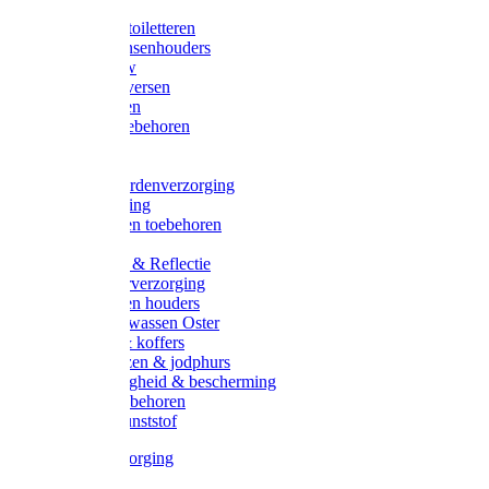
Halsters
Poetsen & toiletteren
Zadel-/Trensenhouders
Halstertouw
Halsters diversen
Hoofdstellen
Zadel & toebehoren
Longeren
Zwepen
Rapide paardenverzorging
Ruiter kleding
Hoofdstellen toebehoren
Dekens
Verlichting & Reflectie
Rapide leerverzorging
Likstenen en houders
Poetsen & wassen Oster
Poetssets & koffers
Ruiter laarzen & jodphurs
Ruiter veiligheid & bescherming
Ruiter - toebehoren
Voerbak kunststof
Klauwverzorging
Diversen