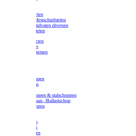
Bijlstelen
Vorkstelen
Gardena stelen
Sneeuw- /Mestschuifstelen
Stelen / Handvaten diversen
Telescoopstelen
Tuin producten
Fruitplukker
Ophangsystemen
Tuinafval
Manden
Spades
Betonschoppen
Schepbatsen
Batsen
Ballastschoppen & stalschoppen
Slijtsrip Graan- /Ballastschop
Graanschoppen
Spitvorken
Hooivorken
Mestvorken
Bietenvorken