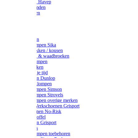
Werkjassen Havep
Thermohemden
Overhemden
Hoeden
Petten
Werksokken
Schoenklompen Sika
Thermo sokken / kousen
Lieslaarzen & waadbroeken
Houten klompen
Wandelsokken
Laarzen vrije tijd
Werklaarzen Dunlop
Kunststof klompen
Schoenklompen Simson
Schoenklompen Strovels
Schoenklompen overige merken
Wandel-/ Werkschoenen Grisport
Werkschoenen No-Risk
Klomppantoffel
Werklaarzen Grisport
Accessoires
Houten klompen toebehoren