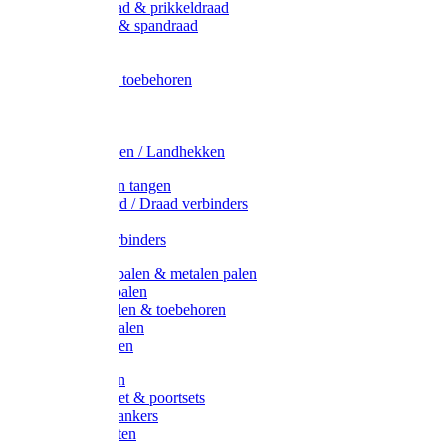
Metaal draad & prikkeldraad
Binddraad & spandraad
Gaas
Lint
Afrasternet toebehoren
Draad
Afrasternet
Koord
Weidehekken / Landhekken
Spanners en tangen
Lint / Koord / Draad verbinders
Haspels
Litzclip verbinders
Recycling palen & metalen palen
Kunststof palen
T-Post t-palen & toebehoren
Glasfiber palen
Houten palen
Poortgrepen
Doorgangset & poortsets
Poortgreepankers
Weidepoorten