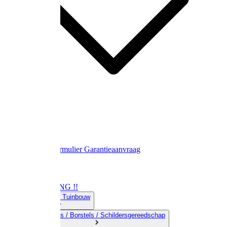
Contact
Retourformulier
Garantieaanvraag
OPRUIMING !!
01) Land-& Tuinbouw
02) Bezems / Borstels / Schildersgereedschap