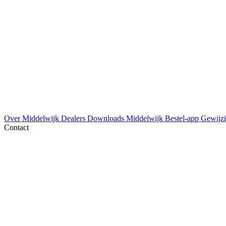
Over Middelwijk
Dealers
Downloads
Middelwijk Bestel-app
Gewijzi
Contact