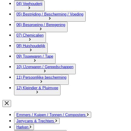
04) Veehouderij
05) Bestrijding / Bescherming / Voeding
06) Besproeiing / Beregening
07) Chemicalien
08) Huishoudelijk
09) Touwwaren / Tape
10) IJzerwaren / Gereedschappen
11) Persoonlijke bescherming
12) Kleindier & Pluimvee
Emmers / Kuipen / Tonnen / Composters
Jerrycans & Trechters
Harken