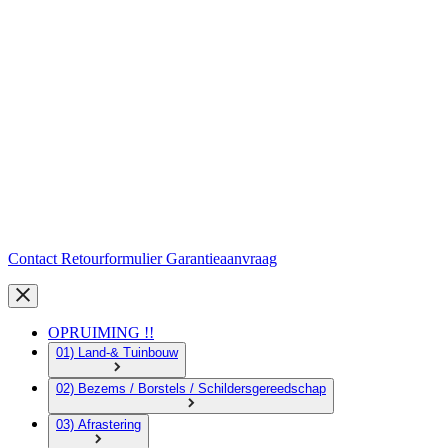
Contact
Retourformulier
Garantieaanvraag
OPRUIMING !!
01) Land-& Tuinbouw
02) Bezems / Borstels / Schildersgereedschap
03) Afrastering