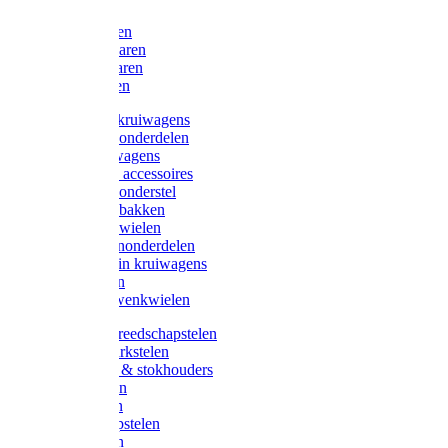
Bijlen
Snoeischaren
Heggenscharen
Takkenscharen
Snoeimessen
Landbouwkruiwagens
Kruiwagenonderdelen
Bouwkruiwagens
Kruiwagen accessoires
Kruiwagenonderstel
Kruiwagenbakken
Kruiwagenwielen
Steekwagenonderdelen
Huis en Tuin kruiwagens
Steekwagen
Bok- en Zwenkwielen
Overige gereedschapstelen
Bezem-/Harkstelen
Handvaten & stokhouders
Hamerstelen
Spadestelen
Graanschopstelen
Schopstelen