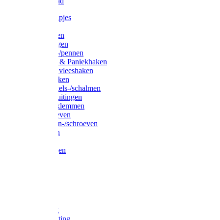
Waslijndraad
Simplexknipjes
Wervels
Sleutelringen
Gelaste ringen
Borgveren-/pennen
Musketons & Paniekhaken
S-haken & vleeshaken
Karabijnhaken
Noodschakels-/schalmen
Harp-/D-sluitingen
Staaldraadklemmen
Spanschroeven
Ringmoeren-/schroeven
Puntkousen
U-beugels
Aanlegringen
Lasthaken
Nagels
Krammen
Spijkers
Voetketting
Scheepsketting