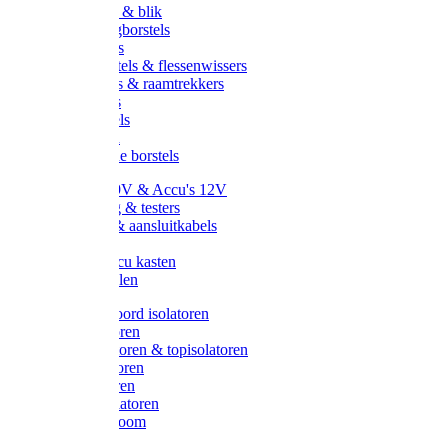
Handveger & blik
Voetenveegborstels
Handvegers
Afwasborstels & flessenwissers
Wasborstels & raamtrekkers
Tonborstels
Werkborstels
Ragebollen
Hygienische borstels
Batterijen 9V & Accu's 12V
Beveiliging & testers
Kabelsets & aansluitkabels
Aarding
Metalen accu kasten
Zonnepanelen
Draad & koord isolatoren
Ringisolatoren
Extra isolatoren & topisolatoren
Hoekisolatoren
Lintisolatoren
Afstandisolatoren
Isolatorenboom