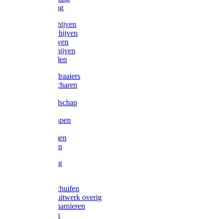
Victorketting
Afbraamschijven
Doorslijpschijven
Lamelschijven
Diamantschijven
Laselektroden
Schroevendraaiers
Tangen / Scharen
Zagen
Meetgereedschap
Beitels
Vijlen / Raspen
Sleutels
Lijmklemmen
Waterpassen
Bouwbeslag
Tuinbeslag
Grendels/schuifen
Hang en sluitwerk overig
Hengen/scharnieren
Scharnieren