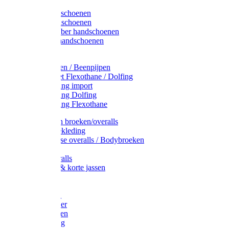
Latex handschoenen
Leren handschoenen
PVC / Rubber handschoenen
Katoenen handschoenen
Display
Plukmouwen / Beenpijpen
Reparatieset Flexothane / Dolfing
Regenkleding import
Regenkleding Dolfing
Regenkleding Flexothane
Toebehoren broeken/overalls
Signalisatiekleding
Amerikaanse overalls / Bodybroeken
Overalls
Kinderoveralls
Stofjassen & korte jassen
Werktruien
T-shirts
Werkjassen
Bodywarmer
Werkbroeken
Zaagkleding