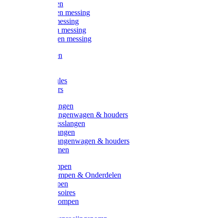
Kogelkranen
Koppelingen messing
Sproeiers messing
Tuinspuiten messing
Slangstukken messing
Handspuiten
Gieters
Kunststoftules
Regenmeters
Overige slangen
Overige slangenwagen & houders
Beregeningsslangen
Gardena slangen
Gardena slangenwagen & houders
Slangklemmen
Leader pompen
Zwengelpompen & Onderdelen
Ebara pompen
Pompaccessoires
Excellent pompen
Kinpumps