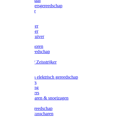
Afzetmateriaal
Stratenmakersgereedschap
Straathamer
Koevoeten
Mestschuiver
Mestschraper
Sneeuwschuiver
Zeis toebehoren
Baggergereedschap
Zeisen
Wetstenen / Zeisstrijker
Zeisboom
Accessoires elektrisch gereedschap
Grasmaaiers
Tuinreiniging
Robotmaaiers
Heggenscharen & snoeizagen
Trimmers
Klussen gereedschap
Gras & buxusscharen
Snoeizaag
Boomband