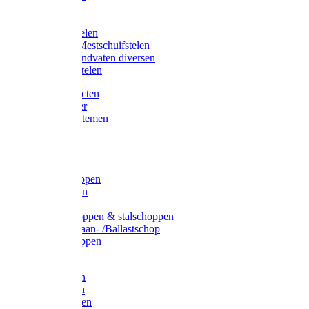
Bijlstelen
Vorkstelen
Gardena stelen
Sneeuw- /Mestschuifstelen
Stelen / Handvaten diversen
Telescoopstelen
Tuin producten
Fruitplukker
Ophangsystemen
Tuinafval
Manden
Spades
Betonschoppen
Schepbatsen
Batsen
Ballastschoppen & stalschoppen
Slijtsrip Graan- /Ballastschop
Graanschoppen
Spitvorken
Hooivorken
Mestvorken
Bietenvorken