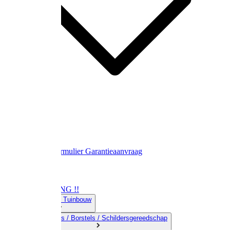
Contact
Retourformulier
Garantieaanvraag
OPRUIMING !!
01) Land-& Tuinbouw
02) Bezems / Borstels / Schildersgereedschap