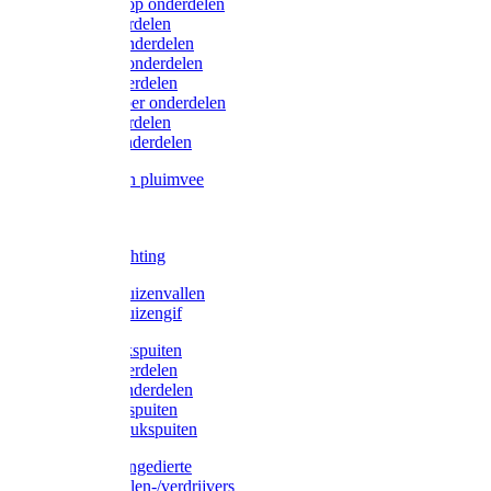
Lister/Liscop onderdelen
Eider onderdelen
Heiniger onderdelen
Constanta onderdelen
Moser onderdelen
Farm Clipper onderdelen
Oster onderdelen
TailWell onderdelen
Voerbakken pluimvee
Katten
Honden
LED verlichting
Ratten / Muizenvallen
Ratten / Muizengif
Gloria drukspuiten
Gloria onderdelen
Gardena onderdelen
Dario drukspuiten
Gardena drukspuiten
Diversen ongedierte
Insectenvallen-/verdrijvers