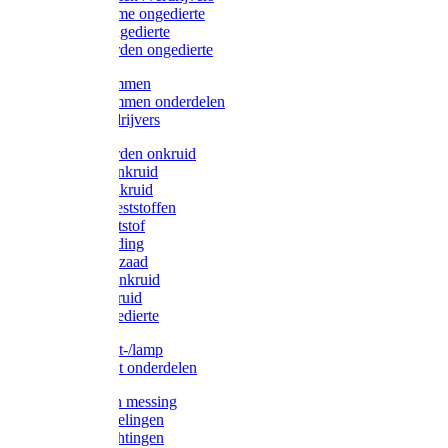
Protect Home ongedierte
Solabiol ongedierte
Protect Garden ongedierte
Mollenklemmen
Mollenklemmen onderdelen
Mollenverdrijvers
Protect Garden onkruid
Diversen onkruid
Solabiol onkruid
Solabiol meststoffen
Pokon meststof
Pokon voeding
Pokon graszaad
Roundup onkruid
Pokon onkruid
Pokon ongedierte
Vliegenkast-/lamp
Vliegenkast onderdelen
Zuigkorven messing
Geka koppelingen
Geka afdichtingen