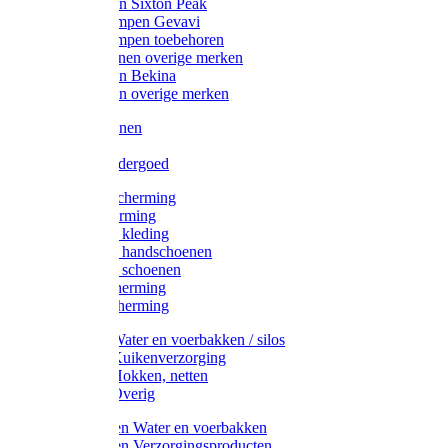
Werklaarzen Sixton Peak
Schoenklompen Gevavi
Schoenklompen toebehoren
Werkschoenen overige merken
Werklaarzen Bekina
Werklaarzen overige merken
Handschoenen
Mutsen
Thermo ondergoed
Gehoorbescherming
Oogbescherming
Disposable kleding
Disposable handschoenen
Disposable schoenen
Mondbescherming
Hoofdbescherming
Pluimvee Water en voerbakken / silos
Pluimvee Kuikenverzorging
Pluimvee Hokken, netten
Pluimvee Overig
Knaagdieren Water en voerbakken
Knaagdieren Verzorgingsproducten