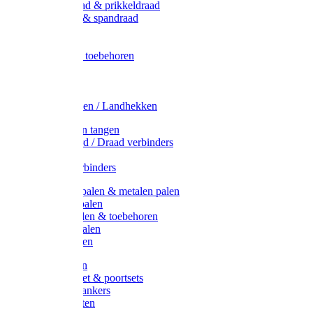
Metaal draad & prikkeldraad
Binddraad & spandraad
Gaas
Lint
Afrasternet toebehoren
Draad
Afrasternet
Koord
Weidehekken / Landhekken
Spanners en tangen
Lint / Koord / Draad verbinders
Haspels
Litzclip verbinders
Recycling palen & metalen palen
Kunststof palen
T-Post t-palen & toebehoren
Glasfiber palen
Houten palen
Poortgrepen
Doorgangset & poortsets
Poortgreepankers
Weidepoorten