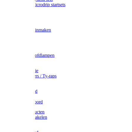
Gardena Microdrip startsets
Vet
Olie
Wecken & inmaken
Tricel
Americol
Zak- & Hoofdlampen
Lampjes
Tape en folie
Kabelbinders / Ty-raps
Bindtouw
Metselkoord
Touw
Elastisch koord
Afdekproducten
Heffen en takelen
Staalkabel