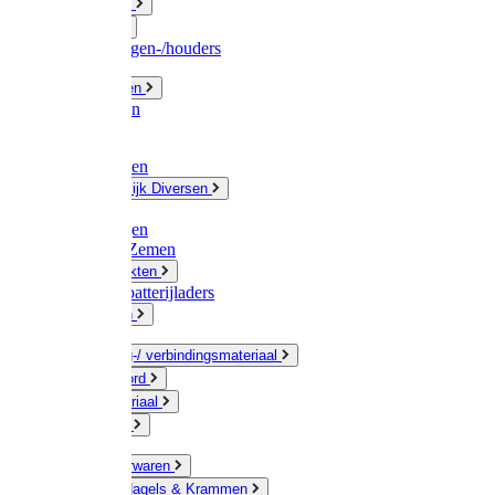
Fittingwerk
Gardena
Slangenwagen-/houders
Olie / Vetten
Chemicalien
Verven
Plasticzakken
Huishoudelijk Diversen
Matten
Zaksluitingen
Sponzen / Zemen
Zeepprodukten
Batterij & batterijladers
Zaklampen
Verpakking-/ verbindingsmateriaal
Touw / Koord
Afdekmateriaal
Staalkabel
Kleine ijzerwaren
Spijkers, Nagels & Krammen