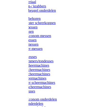
Injectiemateriaal
Hoefmessen-/ krabbers
Hoefbekapbeugel onderdelen
Messen toebehoren
Moser & Oster scheerkoppen
Hauptner messen
Liscop messen
Aesculap/Econom messen
Heiniger messen
Constanta messen
FarmClipper messen
Moser tondeuses
Overige trimmers/tondeuses
Heiniger scheermachines
Hauptner scheermachines
Aesculap scheermachines
Liscop scheermachines
FarmClipper scheermachines
Constanta scheermachines
Wahl tondeuses
Aesculap/Econom onderdelen
Hauptner onderdelen