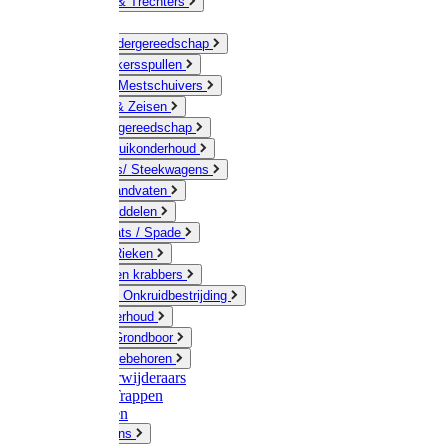
Jerrycans & Trechters
Harken
Hand-/ Kindergereedschap
Stratenmakersspullen
Sneeuw- / Mestschuivers
Baggeren & Zeisen
Elektrisch gereedschap
Boom / Struikonderhoud
Kruiwagens/ Steekwagens
Stelen / Handvaten
Tuinhulpmiddelen
Schop / Bats / Spade
Vorken & Rieken
Cultivator en krabbers
Schoffels / Onkruidbestrijding
Gazononderhoud
Hamers / Grondboor
Sledes / toebehoren
Onkruidverwijderaars
Ladders / Trappen
Werkbanken
Betonmolens