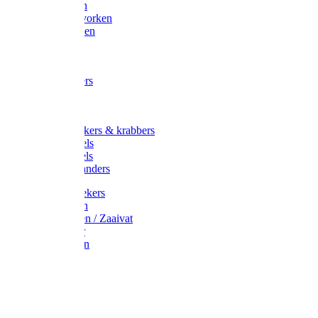
Maisvorken
Aardappelvorken
Vijgenvorken
Strohaak
Cultivators
Tuinkrabbers
Hakken
Schoffels
Onkruidstekers & krabbers
Hartschoffels
Ruitschoffels
Onkruidbranders
Graskantstekers
Verticuteren
Strooiwagen / Zaaivat
Grasmaaier
Grasscharen
Gazonrol
Trimmer
Grondboor
Tuinhamer