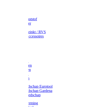
Speciekuip
Emmer kunststof
Schepemmer
Voerton
Emmer verzinkt / RVS
Regenton accessoires
Regenton
Jerrycans
Trechter
Polyharken
Gazonharken
Asfaltharken
Tuinharken
Hooiharken
Handgereedschap Eurotool
Handgereedschap Gardena
Kindergereedschap
Kniebescherming