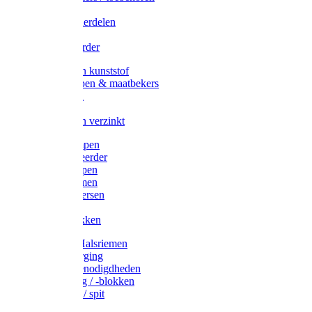
Veedrijvers
Koelift onderdelen
Antizuig
Uieronthaarder
Voerbakken kunststof
Voerscheppen & maatbekers
Hooiruiven
Hooinetten
Voerbakken verzinkt
Warmtelampen
Staartcoupeerder
Biggenkappen
Neuskrammen
Varken diversen
Zeugeband
Varkensbakken
Halsters / Halsriemen
Hoefverzorging
Lammer benodigdheden
Ramdektuig / -blokken
Vastzetpen / spit