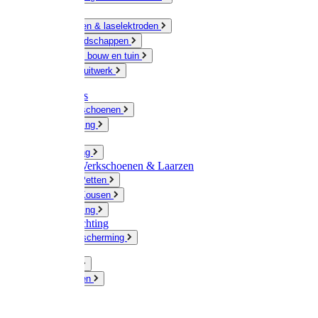
Ketting
Slijpschijven & laselektroden
Handgereedschappen
IJzerwaren bouw en tuin
Hang en sluitwerk
Disposables
Werkhandschoenen
Regenkleding
Klompen
Werkkleding
Wandel-/ Werkschoenen & Laarzen
Hoeden / Petten
Sokken / Kousen
Winterkleding
Winkelinrichting
Gelaatsbescherming
Pluimvee
Knaagdieren
Hond
Kat