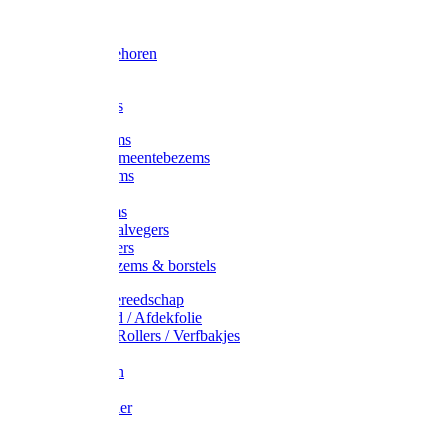
Voorhamer
Hamers
Slede toebehoren
Sledes
Composters
Straatbezems
Stads- / Gemeentebezems
Terrasbezems
Stalbezems
Gootbezems
Kamer-/Zaalvegers
Vloertrekkers
Onkruidbezems & borstels
Schildersgereedschap
Afplakband / Afdekfolie
Kwasten / Rollers / Verfbakjes
Mixers
Afdekfoliën
Messen
Schuurpapier
Luiwagens