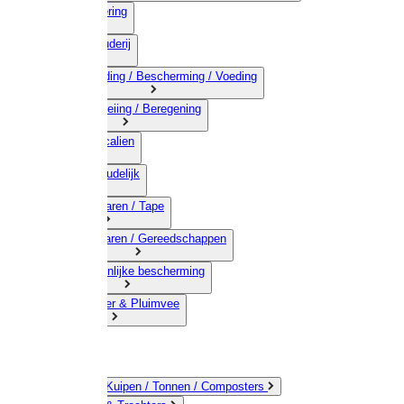
03) Afrastering
04) Veehouderij
05) Bestrijding / Bescherming / Voeding
06) Besproeiing / Beregening
07) Chemicalien
08) Huishoudelijk
09) Touwwaren / Tape
10) IJzerwaren / Gereedschappen
11) Persoonlijke bescherming
12) Kleindier & Pluimvee
Emmers / Kuipen / Tonnen / Composters