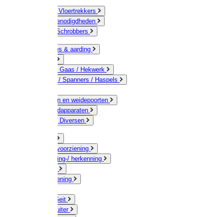
Bezems & Vloertrekkers
Schildersbenodigdheden
Borstels / Schrobbers
Accessoires & aarding
Isolatoren
Geleiders / Gaas / Hekwerk
Verbinders / Spanners / Haspels
Palen
Doorgangen en weidepoorten
Schrikdraadapparaten
Afrastering Diversen
Erf & Stal
Drinkwatervoorziening
Veemarkering-/ herkenning
Koe / Stier
Voervoorziening
Varken
Schaap / Geit
Paard & Ruiter