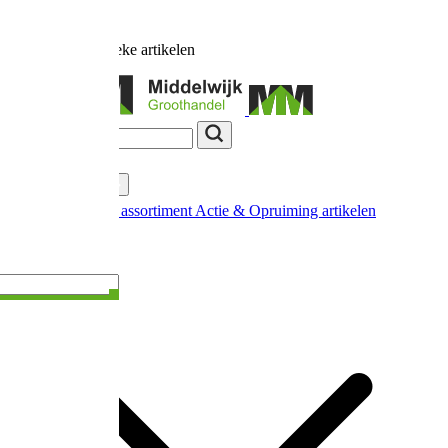
Ruim
17.000
unieke artikelen
Categorieën
Nieuw in ons assortiment
Actie & Opruiming artikelen
Extra