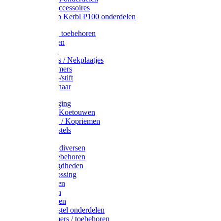
Drinkbak accessoires
Weidepomp Kerbl P100 onderdelen
Oormerken toebehoren
Enkelbanden
Oormerken
Halsplaatjes / Nekplaatjes
Kokernummers
Merkspray-/stift
Veemerkschaar
Uierverzorging
Halsters & Koetouwen
Halsriemen / Kopriemen
Koerugborstels
Koeliften
Koe / Stier diversen
Melkers toebehoren
Stalbenodigdheden
Kalververlossing
Stierenringen
Onthoornen
Kalverflessen
Koerugborstel onderdelen
Kalveremmers / toebehoren