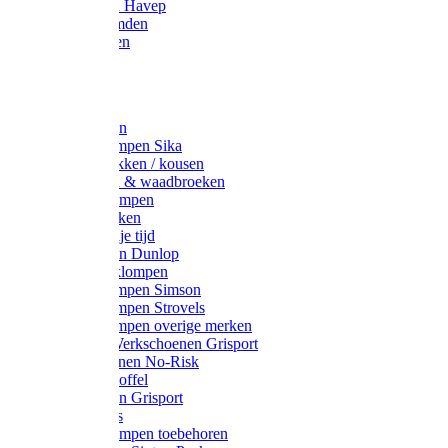
Werkjassen Havep
Thermohemden
Overhemden
Hoeden
Petten
Werksokken
Schoenklompen Sika
Thermo sokken / kousen
Lieslaarzen & waadbroeken
Houten klompen
Wandelsokken
Laarzen vrije tijd
Werklaarzen Dunlop
Kunststof klompen
Schoenklompen Simson
Schoenklompen Strovels
Schoenklompen overige merken
Wandel-/ Werkschoenen Grisport
Werkschoenen No-Risk
Klomppantoffel
Werklaarzen Grisport
Accessoires
Houten klompen toebehoren