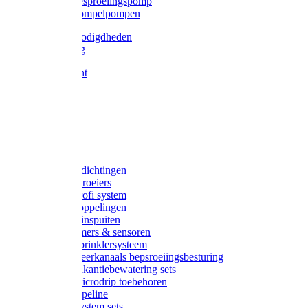
Gardena besproeiingspomp
Gardena dompelpompen
Tyleen benodigdheden
Tyleenslang
Lange bocht
Knie
T-stuk
Sok
Verloop
Nippels
Stop
Gardena afdichtingen
Gardena sproeiers
Gardena Profi system
Gardena koppelingen
Gardena tuinspuiten
Gardena timers & sensoren
Gardena Sprinklersysteem
Gardena meerkanaals bepsroeiingsbesturing
Gardena vakantiebewatering sets
Gardena Microdrip toebehoren
Gardena Pipeline
Gardena System sets