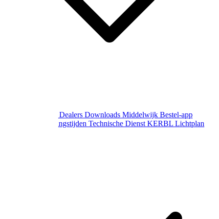
Over Middelwijk
Dealers
Downloads
Middelwijk Bestel-app
Gewijzigde openingstijden
Technische Dienst
KERBL Lichtplan
Aanvraag
Contact