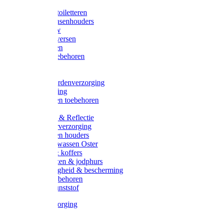
Halsters
Poetsen & toiletteren
Zadel-/Trensenhouders
Halstertouw
Halsters diversen
Hoofdstellen
Zadel & toebehoren
Longeren
Zwepen
Rapide paardenverzorging
Ruiter kleding
Hoofdstellen toebehoren
Dekens
Verlichting & Reflectie
Rapide leerverzorging
Likstenen en houders
Poetsen & wassen Oster
Poetssets & koffers
Ruiter laarzen & jodphurs
Ruiter veiligheid & bescherming
Ruiter - toebehoren
Voerbak kunststof
Klauwverzorging
Diversen