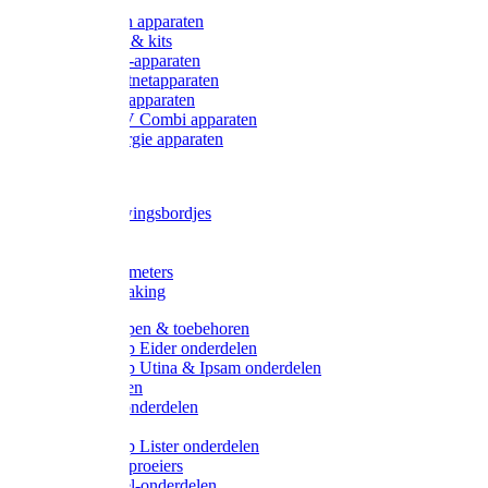
Onderdelen apparaten
Starter sets & kits
9V Batterij-apparaten
230V Lichtnetapparaten
12V Accu-apparaten
230V / 12V Combi apparaten
Zonne-energie apparaten
Tangen
Waarschuwingsbordjes
Afkuilen
Reiniging
Wegers en meters
Video bewaking
Weidepompen & toebehoren
Weidepomp Eider onderdelen
Weidepomp Utina & Ipsam onderdelen
Drinkbakken
Drinkbak onderdelen
Vlotters
Weidepomp Lister onderdelen
Nippels / Sproeiers
Drinknippel-onderdelen