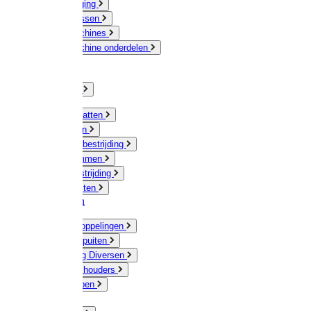
Veeverzorging
Scheermessen
Scheermachines
Scheermachine onderdelen
Huisdieren
Kippen
Verlichting
Muizen / Ratten
Drukspuiten
Ongediertebestrijding
Mollenklemmen
Onkruidbestrijding
Vliegenkasten
Meststoffen
Messing koppelingen
Gieters / Spuiten
Besproeiing Diversen
Slangen & houders
Waterpompen
Tyleen