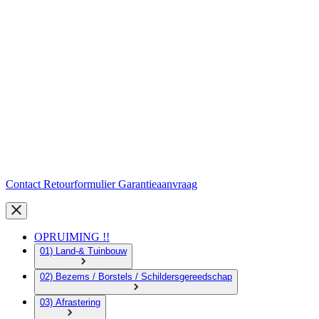
Contact
Retourformulier
Garantieaanvraag
OPRUIMING !!
01) Land-& Tuinbouw
02) Bezems / Borstels / Schildersgereedschap
03) Afrastering