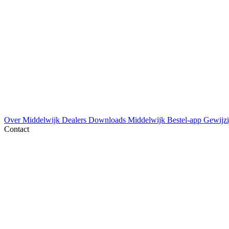
Over Middelwijk
Dealers
Downloads
Middelwijk Bestel-app
Gewijzi
Contact