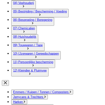
04) Veehouderij
05) Bestrijding / Bescherming / Voeding
06) Besproeiing / Beregening
07) Chemicalien
08) Huishoudelijk
09) Touwwaren / Tape
10) IJzerwaren / Gereedschappen
11) Persoonlijke bescherming
12) Kleindier & Pluimvee
Emmers / Kuipen / Tonnen / Composters
Jerrycans & Trechters
Harken