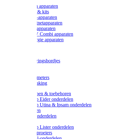
Onderdelen apparaten
Starter sets & kits
9V Batterij-apparaten
230V Lichtnetapparaten
12V Accu-apparaten
230V / 12V Combi apparaten
Zonne-energie apparaten
Tangen
Waarschuwingsbordjes
Afkuilen
Reiniging
Wegers en meters
Video bewaking
Weidepompen & toebehoren
Weidepomp Eider onderdelen
Weidepomp Utina & Ipsam onderdelen
Drinkbakken
Drinkbak onderdelen
Vlotters
Weidepomp Lister onderdelen
Nippels / Sproeiers
Drinknippel-onderdelen