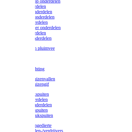
Lister/Liscop onderdelen
Eider onderdelen
Heiniger onderdelen
Constanta onderdelen
Moser onderdelen
Farm Clipper onderdelen
Oster onderdelen
TailWell onderdelen
Voerbakken pluimvee
Katten
Honden
LED verlichting
Ratten / Muizenvallen
Ratten / Muizengif
Gloria drukspuiten
Gloria onderdelen
Gardena onderdelen
Dario drukspuiten
Gardena drukspuiten
Diversen ongedierte
Insectenvallen-/verdrijvers