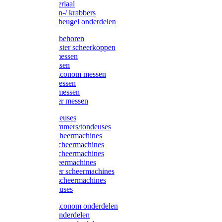
Injectiemateriaal
Hoefmessen-/ krabbers
Hoefbekapbeugel onderdelen
Messen toebehoren
Moser & Oster scheerkoppen
Hauptner messen
Liscop messen
Aesculap/Econom messen
Heiniger messen
Constanta messen
FarmClipper messen
Moser tondeuses
Overige trimmers/tondeuses
Heiniger scheermachines
Hauptner scheermachines
Aesculap scheermachines
Liscop scheermachines
FarmClipper scheermachines
Constanta scheermachines
Wahl tondeuses
Aesculap/Econom onderdelen
Hauptner onderdelen