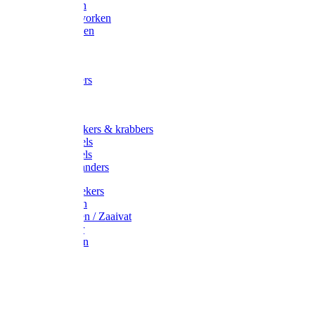
Maisvorken
Aardappelvorken
Vijgenvorken
Strohaak
Cultivators
Tuinkrabbers
Hakken
Schoffels
Onkruidstekers & krabbers
Hartschoffels
Ruitschoffels
Onkruidbranders
Graskantstekers
Verticuteren
Strooiwagen / Zaaivat
Grasmaaier
Grasscharen
Gazonrol
Trimmer
Grondboor
Tuinhamer