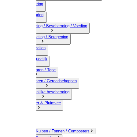
03) Afrastering
04) Veehouderij
05) Bestrijding / Bescherming / Voeding
06) Besproeiing / Beregening
07) Chemicalien
08) Huishoudelijk
09) Touwwaren / Tape
10) IJzerwaren / Gereedschappen
11) Persoonlijke bescherming
12) Kleindier & Pluimvee
Emmers / Kuipen / Tonnen / Composters