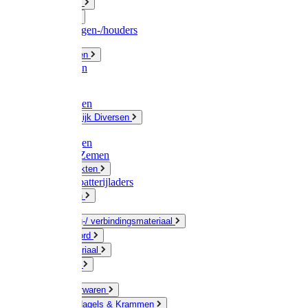
Fittingwerk
Gardena
Slangenwagen-/houders
Olie / Vetten
Chemicalien
Verven
Plasticzakken
Huishoudelijk Diversen
Matten
Zaksluitingen
Sponzen / Zemen
Zeepprodukten
Batterij & batterijladers
Zaklampen
Verpakking-/ verbindingsmateriaal
Touw / Koord
Afdekmateriaal
Staalkabel
Kleine ijzerwaren
Spijkers, Nagels & Krammen