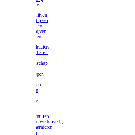
Victorketting
Afbraamschijven
Doorslijpschijven
Lamelschijven
Diamantschijven
Laselektroden
Schroevendraaiers
Tangen / Scharen
Zagen
Meetgereedschap
Beitels
Vijlen / Raspen
Sleutels
Lijmklemmen
Waterpassen
Bouwbeslag
Tuinbeslag
Grendels/schuifen
Hang en sluitwerk overig
Hengen/scharnieren
Scharnieren