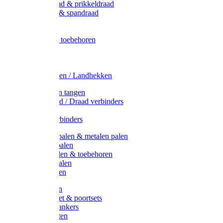
Metaal draad & prikkeldraad
Binddraad & spandraad
Gaas
Lint
Afrasternet toebehoren
Draad
Afrasternet
Koord
Weidehekken / Landhekken
Spanners en tangen
Lint / Koord / Draad verbinders
Haspels
Litzclip verbinders
Recycling palen & metalen palen
Kunststof palen
T-Post t-palen & toebehoren
Glasfiber palen
Houten palen
Poortgrepen
Doorgangset & poortsets
Poortgreepankers
Weidepoorten