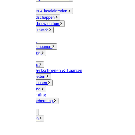
Ketting
Slijpschijven & laselektroden
Handgereedschappen
IJzerwaren bouw en tuin
Hang en sluitwerk
Disposables
Werkhandschoenen
Regenkleding
Klompen
Werkkleding
Wandel-/ Werkschoenen & Laarzen
Hoeden / Petten
Sokken / Kousen
Winterkleding
Winkelinrichting
Gelaatsbescherming
Pluimvee
Knaagdieren
Hond
Kat