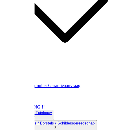
Contact
Retourformulier
Garantieaanvraag
OPRUIMING !!
01) Land-& Tuinbouw
02) Bezems / Borstels / Schildersgereedschap