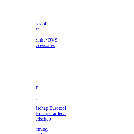
Speciekuip
Emmer kunststof
Schepemmer
Voerton
Emmer verzinkt / RVS
Regenton accessoires
Regenton
Jerrycans
Trechter
Polyharken
Gazonharken
Asfaltharken
Tuinharken
Hooiharken
Handgereedschap Eurotool
Handgereedschap Gardena
Kindergereedschap
Kniebescherming