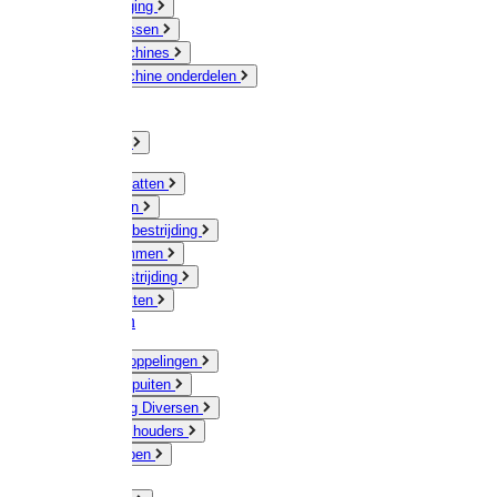
Veeverzorging
Scheermessen
Scheermachines
Scheermachine onderdelen
Huisdieren
Kippen
Verlichting
Muizen / Ratten
Drukspuiten
Ongediertebestrijding
Mollenklemmen
Onkruidbestrijding
Vliegenkasten
Meststoffen
Messing koppelingen
Gieters / Spuiten
Besproeiing Diversen
Slangen & houders
Waterpompen
Tyleen