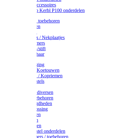
Drinkbak accessoires
Weidepomp Kerbl P100 onderdelen
Oormerken toebehoren
Enkelbanden
Oormerken
Halsplaatjes / Nekplaatjes
Kokernummers
Merkspray-/stift
Veemerkschaar
Uierverzorging
Halsters & Koetouwen
Halsriemen / Kopriemen
Koerugborstels
Koeliften
Koe / Stier diversen
Melkers toebehoren
Stalbenodigdheden
Kalververlossing
Stierenringen
Onthoornen
Kalverflessen
Koerugborstel onderdelen
Kalveremmers / toebehoren