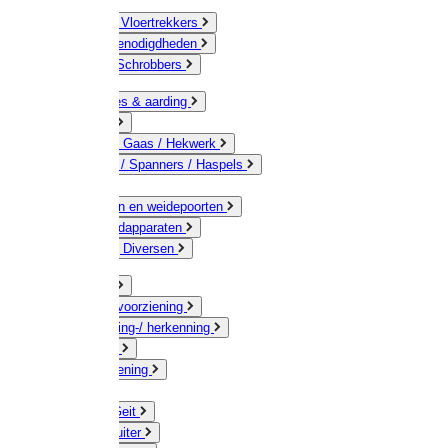
Bezems & Vloertrekkers
Schildersbenodigdheden
Borstels / Schrobbers
Accessoires & aarding
Isolatoren
Geleiders / Gaas / Hekwerk
Verbinders / Spanners / Haspels
Palen
Doorgangen en weidepoorten
Schrikdraadapparaten
Afrastering Diversen
Erf & Stal
Drinkwatervoorziening
Veemarkering-/ herkenning
Koe / Stier
Voervoorziening
Varken
Schaap / Geit
Paard & Ruiter