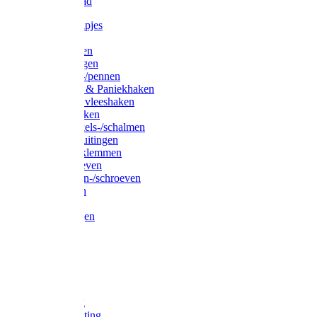
Waslijndraad
Simplexknipjes
Wervels
Sleutelringen
Gelaste ringen
Borgveren-/pennen
Musketons & Paniekhaken
S-haken & vleeshaken
Karabijnhaken
Noodschakels-/schalmen
Harp-/D-sluitingen
Staaldraadklemmen
Spanschroeven
Ringmoeren-/schroeven
Puntkousen
U-beugels
Aanlegringen
Lasthaken
Nagels
Krammen
Spijkers
Voetketting
Scheepsketting