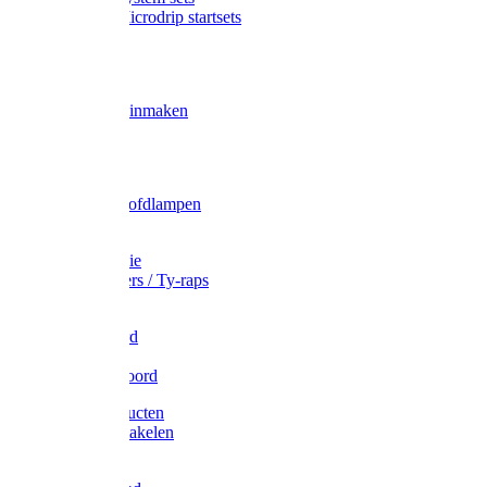
Gardena Microdrip startsets
Vet
Olie
Wecken & inmaken
Tricel
Americol
Zak- & Hoofdlampen
Lampjes
Tape en folie
Kabelbinders / Ty-raps
Bindtouw
Metselkoord
Touw
Elastisch koord
Afdekproducten
Heffen en takelen
Staalkabel