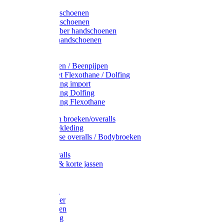
Latex handschoenen
Leren handschoenen
PVC / Rubber handschoenen
Katoenen handschoenen
Display
Plukmouwen / Beenpijpen
Reparatieset Flexothane / Dolfing
Regenkleding import
Regenkleding Dolfing
Regenkleding Flexothane
Toebehoren broeken/overalls
Signalisatiekleding
Amerikaanse overalls / Bodybroeken
Overalls
Kinderoveralls
Stofjassen & korte jassen
Werktruien
T-shirts
Werkjassen
Bodywarmer
Werkbroeken
Zaagkleding