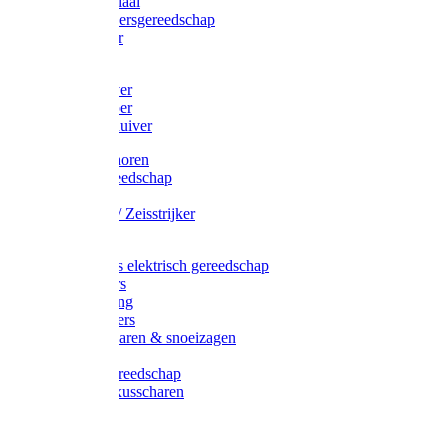
Afzetmateriaal
Stratenmakersgereedschap
Straathamer
Koevoeten
Mestschuiver
Mestschraper
Sneeuwschuiver
Zeis toebehoren
Baggergereedschap
Zeisen
Wetstenen / Zeisstrijker
Zeisboom
Accessoires elektrisch gereedschap
Grasmaaiers
Tuinreiniging
Robotmaaiers
Heggenscharen & snoeizagen
Trimmers
Klussen gereedschap
Gras & buxusscharen
Snoeizaag
Boomband