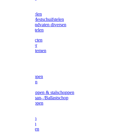
Bijlstelen
Vorkstelen
Gardena stelen
Sneeuw- /Mestschuifstelen
Stelen / Handvaten diversen
Telescoopstelen
Tuin producten
Fruitplukker
Ophangsystemen
Tuinafval
Manden
Spades
Betonschoppen
Schepbatsen
Batsen
Ballastschoppen & stalschoppen
Slijtsrip Graan- /Ballastschop
Graanschoppen
Spitvorken
Hooivorken
Mestvorken
Bietenvorken