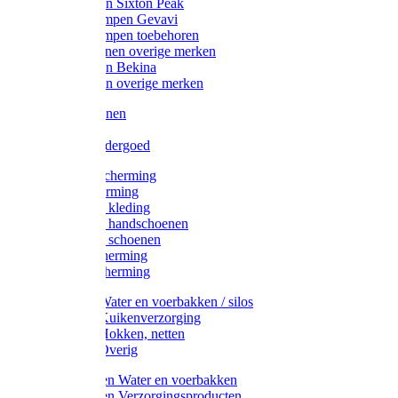
Werklaarzen Sixton Peak
Schoenklompen Gevavi
Schoenklompen toebehoren
Werkschoenen overige merken
Werklaarzen Bekina
Werklaarzen overige merken
Handschoenen
Mutsen
Thermo ondergoed
Gehoorbescherming
Oogbescherming
Disposable kleding
Disposable handschoenen
Disposable schoenen
Mondbescherming
Hoofdbescherming
Pluimvee Water en voerbakken / silos
Pluimvee Kuikenverzorging
Pluimvee Hokken, netten
Pluimvee Overig
Knaagdieren Water en voerbakken
Knaagdieren Verzorgingsproducten