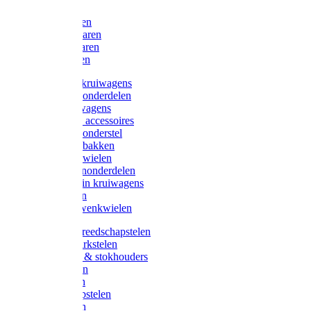
Bijlen
Snoeischaren
Heggenscharen
Takkenscharen
Snoeimessen
Landbouwkruiwagens
Kruiwagenonderdelen
Bouwkruiwagens
Kruiwagen accessoires
Kruiwagenonderstel
Kruiwagenbakken
Kruiwagenwielen
Steekwagenonderdelen
Huis en Tuin kruiwagens
Steekwagen
Bok- en Zwenkwielen
Overige gereedschapstelen
Bezem-/Harkstelen
Handvaten & stokhouders
Hamerstelen
Spadestelen
Graanschopstelen
Schopstelen