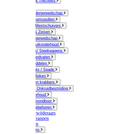
Jerrycans & Trechters
Harken
Hand-/ Kindergereedschap
Stratenmakersspullen
Sneeuw- / Mestschuivers
Baggeren & Zeisen
Elektrisch gereedschap
Boom / Struikonderhoud
Kruiwagens/ Steekwagens
Stelen / Handvaten
Tuinhulpmiddelen
Schop / Bats / Spade
Vorken & Rieken
Cultivator en krabbers
Schoffels / Onkruidbestrijding
Gazononderhoud
Hamers / Grondboor
Sledes / toebehoren
Onkruidverwijderaars
Ladders / Trappen
Werkbanken
Betonmolens