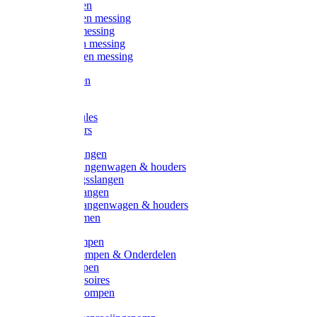
Kogelkranen
Koppelingen messing
Sproeiers messing
Tuinspuiten messing
Slangstukken messing
Handspuiten
Gieters
Kunststoftules
Regenmeters
Overige slangen
Overige slangenwagen & houders
Beregeningsslangen
Gardena slangen
Gardena slangenwagen & houders
Slangklemmen
Leader pompen
Zwengelpompen & Onderdelen
Ebara pompen
Pompaccessoires
Excellent pompen
Kinpumps