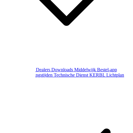
Over Middelwijk
Dealers
Downloads
Middelwijk Bestel-app
Gewijzigde openingstijden
Technische Dienst
KERBL Lichtplan
Aanvraag
Contact