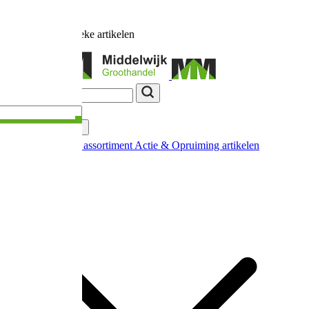
Ruim
17.000
unieke artikelen
Categorieën
Nieuw in ons assortiment
Actie & Opruiming artikelen
Extra