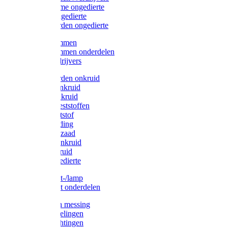
Protect Home ongedierte
Solabiol ongedierte
Protect Garden ongedierte
Mollenklemmen
Mollenklemmen onderdelen
Mollenverdrijvers
Protect Garden onkruid
Diversen onkruid
Solabiol onkruid
Solabiol meststoffen
Pokon meststof
Pokon voeding
Pokon graszaad
Roundup onkruid
Pokon onkruid
Pokon ongedierte
Vliegenkast-/lamp
Vliegenkast onderdelen
Zuigkorven messing
Geka koppelingen
Geka afdichtingen