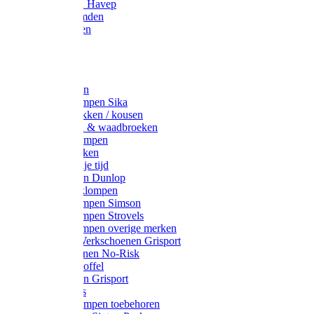
Werkjassen Havep
Thermohemden
Overhemden
Hoeden
Petten
Werksokken
Schoenklompen Sika
Thermo sokken / kousen
Lieslaarzen & waadbroeken
Houten klompen
Wandelsokken
Laarzen vrije tijd
Werklaarzen Dunlop
Kunststof klompen
Schoenklompen Simson
Schoenklompen Strovels
Schoenklompen overige merken
Wandel-/ Werkschoenen Grisport
Werkschoenen No-Risk
Klomppantoffel
Werklaarzen Grisport
Accessoires
Houten klompen toebehoren