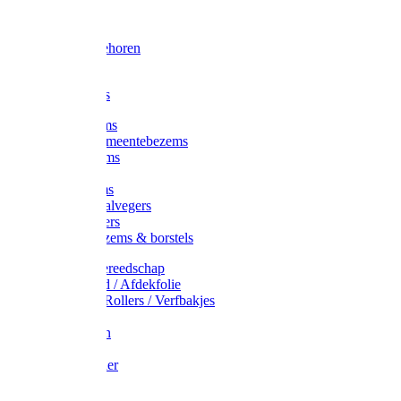
Voorhamer
Hamers
Slede toebehoren
Sledes
Composters
Straatbezems
Stads- / Gemeentebezems
Terrasbezems
Stalbezems
Gootbezems
Kamer-/Zaalvegers
Vloertrekkers
Onkruidbezems & borstels
Schildersgereedschap
Afplakband / Afdekfolie
Kwasten / Rollers / Verfbakjes
Mixers
Afdekfoliën
Messen
Schuurpapier
Luiwagens