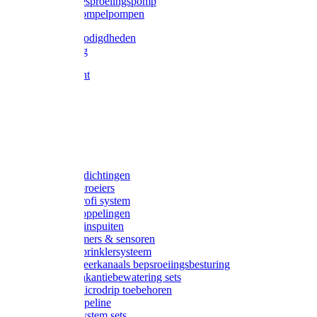
Gardena besproeiingspomp
Gardena dompelpompen
Tyleen benodigdheden
Tyleenslang
Lange bocht
Knie
T-stuk
Sok
Verloop
Nippels
Stop
Gardena afdichtingen
Gardena sproeiers
Gardena Profi system
Gardena koppelingen
Gardena tuinspuiten
Gardena timers & sensoren
Gardena Sprinklersysteem
Gardena meerkanaals bepsroeiingsbesturing
Gardena vakantiebewatering sets
Gardena Microdrip toebehoren
Gardena Pipeline
Gardena System sets