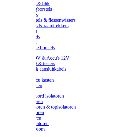
Handveger & blik
Voetenveegborstels
Handvegers
Afwasborstels & flessenwissers
Wasborstels & raamtrekkers
Tonborstels
Werkborstels
Ragebollen
Hygienische borstels
Batterijen 9V & Accu's 12V
Beveiliging & testers
Kabelsets & aansluitkabels
Aarding
Metalen accu kasten
Zonnepanelen
Draad & koord isolatoren
Ringisolatoren
Extra isolatoren & topisolatoren
Hoekisolatoren
Lintisolatoren
Afstandisolatoren
Isolatorenboom