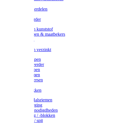
Veedrijvers
Koelift onderdelen
Antizuig
Uieronthaarder
Voerbakken kunststof
Voerscheppen & maatbekers
Hooiruiven
Hooinetten
Voerbakken verzinkt
Warmtelampen
Staartcoupeerder
Biggenkappen
Neuskrammen
Varken diversen
Zeugeband
Varkensbakken
Halsters / Halsriemen
Hoefverzorging
Lammer benodigdheden
Ramdektuig / -blokken
Vastzetpen / spit