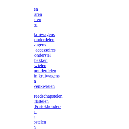
Bijlen
Snoeischaren
Heggenscharen
Takkenscharen
Snoeimessen
Landbouwkruiwagens
Kruiwagenonderdelen
Bouwkruiwagens
Kruiwagen accessoires
Kruiwagenonderstel
Kruiwagenbakken
Kruiwagenwielen
Steekwagenonderdelen
Huis en Tuin kruiwagens
Steekwagen
Bok- en Zwenkwielen
Overige gereedschapstelen
Bezem-/Harkstelen
Handvaten & stokhouders
Hamerstelen
Spadestelen
Graanschopstelen
Schopstelen