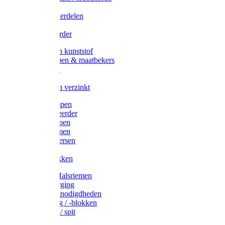
Veedrijvers
Koelift onderdelen
Antizuig
Uieronthaarder
Voerbakken kunststof
Voerscheppen & maatbekers
Hooiruiven
Hooinetten
Voerbakken verzinkt
Warmtelampen
Staartcoupeerder
Biggenkappen
Neuskrammen
Varken diversen
Zeugeband
Varkensbakken
Halsters / Halsriemen
Hoefverzorging
Lammer benodigdheden
Ramdektuig / -blokken
Vastzetpen / spit