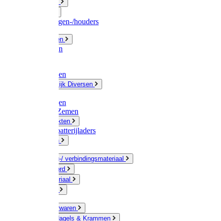
Fittingwerk
Gardena
Slangenwagen-/houders
Olie / Vetten
Chemicalien
Verven
Plasticzakken
Huishoudelijk Diversen
Matten
Zaksluitingen
Sponzen / Zemen
Zeepprodukten
Batterij & batterijladers
Zaklampen
Verpakking-/ verbindingsmateriaal
Touw / Koord
Afdekmateriaal
Staalkabel
Kleine ijzerwaren
Spijkers, Nagels & Krammen