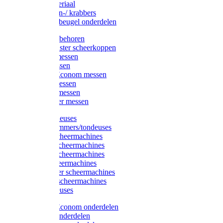
Injectiemateriaal
Hoefmessen-/ krabbers
Hoefbekapbeugel onderdelen
Messen toebehoren
Moser & Oster scheerkoppen
Hauptner messen
Liscop messen
Aesculap/Econom messen
Heiniger messen
Constanta messen
FarmClipper messen
Moser tondeuses
Overige trimmers/tondeuses
Heiniger scheermachines
Hauptner scheermachines
Aesculap scheermachines
Liscop scheermachines
FarmClipper scheermachines
Constanta scheermachines
Wahl tondeuses
Aesculap/Econom onderdelen
Hauptner onderdelen