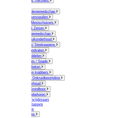
Jerrycans & Trechters
Harken
Hand-/ Kindergereedschap
Stratenmakersspullen
Sneeuw- / Mestschuivers
Baggeren & Zeisen
Elektrisch gereedschap
Boom / Struikonderhoud
Kruiwagens/ Steekwagens
Stelen / Handvaten
Tuinhulpmiddelen
Schop / Bats / Spade
Vorken & Rieken
Cultivator en krabbers
Schoffels / Onkruidbestrijding
Gazononderhoud
Hamers / Grondboor
Sledes / toebehoren
Onkruidverwijderaars
Ladders / Trappen
Werkbanken
Betonmolens