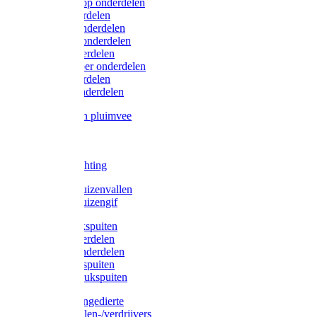
Lister/Liscop onderdelen
Eider onderdelen
Heiniger onderdelen
Constanta onderdelen
Moser onderdelen
Farm Clipper onderdelen
Oster onderdelen
TailWell onderdelen
Voerbakken pluimvee
Katten
Honden
LED verlichting
Ratten / Muizenvallen
Ratten / Muizengif
Gloria drukspuiten
Gloria onderdelen
Gardena onderdelen
Dario drukspuiten
Gardena drukspuiten
Diversen ongedierte
Insectenvallen-/verdrijvers