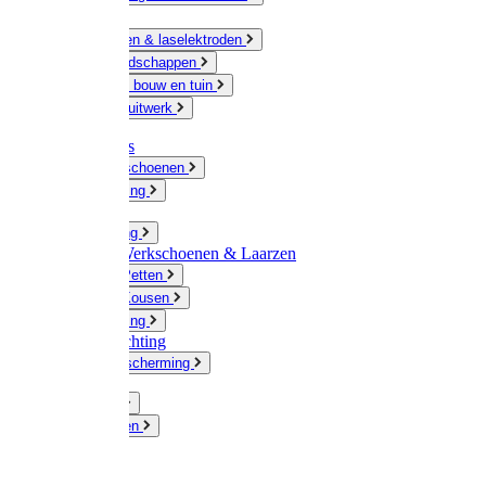
Ketting
Slijpschijven & laselektroden
Handgereedschappen
IJzerwaren bouw en tuin
Hang en sluitwerk
Disposables
Werkhandschoenen
Regenkleding
Klompen
Werkkleding
Wandel-/ Werkschoenen & Laarzen
Hoeden / Petten
Sokken / Kousen
Winterkleding
Winkelinrichting
Gelaatsbescherming
Pluimvee
Knaagdieren
Hond
Kat