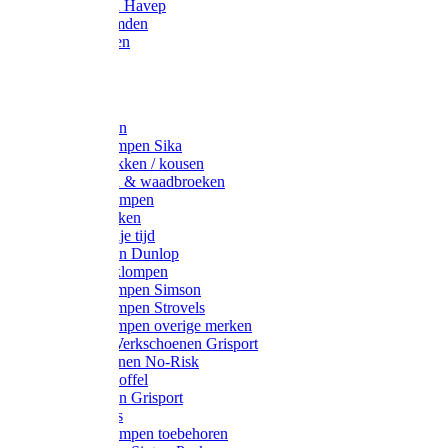
Werkjassen Havep
Thermohemden
Overhemden
Hoeden
Petten
Werksokken
Schoenklompen Sika
Thermo sokken / kousen
Lieslaarzen & waadbroeken
Houten klompen
Wandelsokken
Laarzen vrije tijd
Werklaarzen Dunlop
Kunststof klompen
Schoenklompen Simson
Schoenklompen Strovels
Schoenklompen overige merken
Wandel-/ Werkschoenen Grisport
Werkschoenen No-Risk
Klomppantoffel
Werklaarzen Grisport
Accessoires
Houten klompen toebehoren