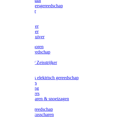
Afzetmateriaal
Stratenmakersgereedschap
Straathamer
Koevoeten
Mestschuiver
Mestschraper
Sneeuwschuiver
Zeis toebehoren
Baggergereedschap
Zeisen
Wetstenen / Zeisstrijker
Zeisboom
Accessoires elektrisch gereedschap
Grasmaaiers
Tuinreiniging
Robotmaaiers
Heggenscharen & snoeizagen
Trimmers
Klussen gereedschap
Gras & buxusscharen
Snoeizaag
Boomband