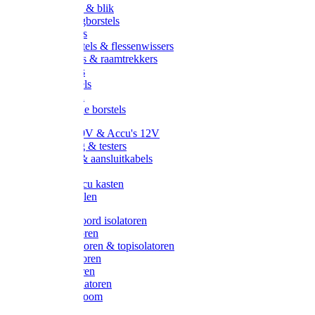
Handveger & blik
Voetenveegborstels
Handvegers
Afwasborstels & flessenwissers
Wasborstels & raamtrekkers
Tonborstels
Werkborstels
Ragebollen
Hygienische borstels
Batterijen 9V & Accu's 12V
Beveiliging & testers
Kabelsets & aansluitkabels
Aarding
Metalen accu kasten
Zonnepanelen
Draad & koord isolatoren
Ringisolatoren
Extra isolatoren & topisolatoren
Hoekisolatoren
Lintisolatoren
Afstandisolatoren
Isolatorenboom