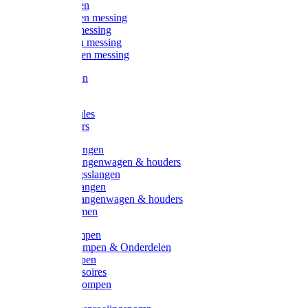
Kogelkranen
Koppelingen messing
Sproeiers messing
Tuinspuiten messing
Slangstukken messing
Handspuiten
Gieters
Kunststoftules
Regenmeters
Overige slangen
Overige slangenwagen & houders
Beregeningsslangen
Gardena slangen
Gardena slangenwagen & houders
Slangklemmen
Leader pompen
Zwengelpompen & Onderdelen
Ebara pompen
Pompaccessoires
Excellent pompen
Kinpumps