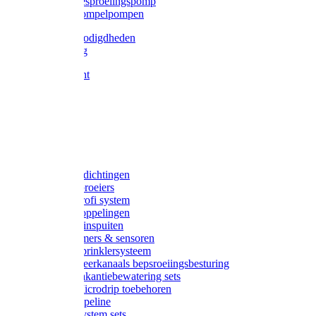
Gardena besproeiingspomp
Gardena dompelpompen
Tyleen benodigdheden
Tyleenslang
Lange bocht
Knie
T-stuk
Sok
Verloop
Nippels
Stop
Gardena afdichtingen
Gardena sproeiers
Gardena Profi system
Gardena koppelingen
Gardena tuinspuiten
Gardena timers & sensoren
Gardena Sprinklersysteem
Gardena meerkanaals bepsroeiingsbesturing
Gardena vakantiebewatering sets
Gardena Microdrip toebehoren
Gardena Pipeline
Gardena System sets