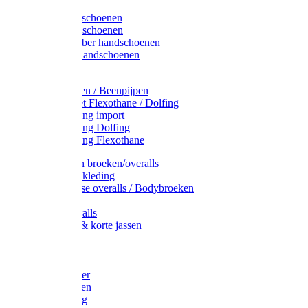
Latex handschoenen
Leren handschoenen
PVC / Rubber handschoenen
Katoenen handschoenen
Display
Plukmouwen / Beenpijpen
Reparatieset Flexothane / Dolfing
Regenkleding import
Regenkleding Dolfing
Regenkleding Flexothane
Toebehoren broeken/overalls
Signalisatiekleding
Amerikaanse overalls / Bodybroeken
Overalls
Kinderoveralls
Stofjassen & korte jassen
Werktruien
T-shirts
Werkjassen
Bodywarmer
Werkbroeken
Zaagkleding