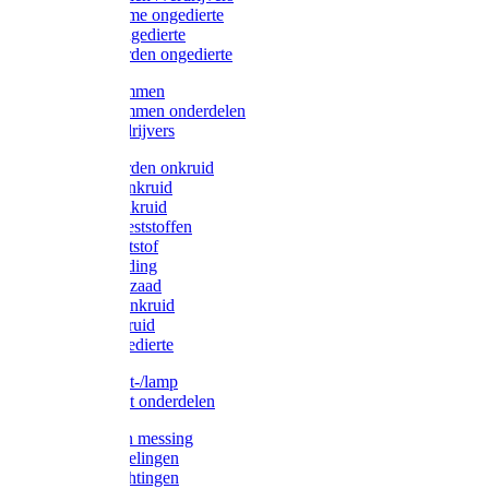
Protect Home ongedierte
Solabiol ongedierte
Protect Garden ongedierte
Mollenklemmen
Mollenklemmen onderdelen
Mollenverdrijvers
Protect Garden onkruid
Diversen onkruid
Solabiol onkruid
Solabiol meststoffen
Pokon meststof
Pokon voeding
Pokon graszaad
Roundup onkruid
Pokon onkruid
Pokon ongedierte
Vliegenkast-/lamp
Vliegenkast onderdelen
Zuigkorven messing
Geka koppelingen
Geka afdichtingen