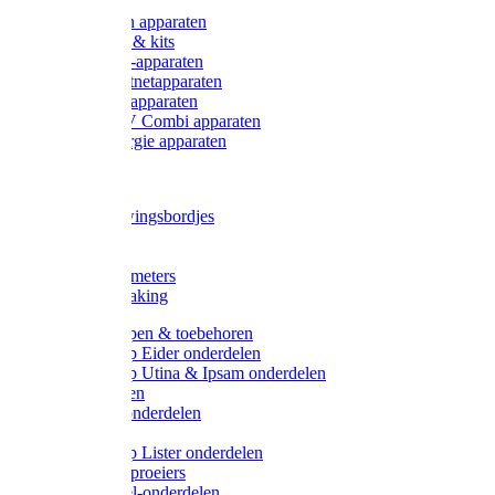
Onderdelen apparaten
Starter sets & kits
9V Batterij-apparaten
230V Lichtnetapparaten
12V Accu-apparaten
230V / 12V Combi apparaten
Zonne-energie apparaten
Tangen
Waarschuwingsbordjes
Afkuilen
Reiniging
Wegers en meters
Video bewaking
Weidepompen & toebehoren
Weidepomp Eider onderdelen
Weidepomp Utina & Ipsam onderdelen
Drinkbakken
Drinkbak onderdelen
Vlotters
Weidepomp Lister onderdelen
Nippels / Sproeiers
Drinknippel-onderdelen