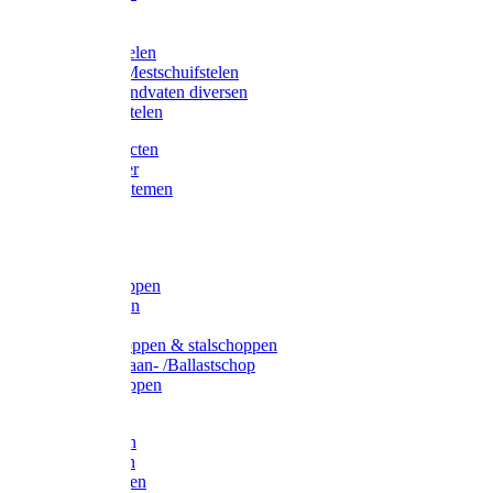
Bijlstelen
Vorkstelen
Gardena stelen
Sneeuw- /Mestschuifstelen
Stelen / Handvaten diversen
Telescoopstelen
Tuin producten
Fruitplukker
Ophangsystemen
Tuinafval
Manden
Spades
Betonschoppen
Schepbatsen
Batsen
Ballastschoppen & stalschoppen
Slijtsrip Graan- /Ballastschop
Graanschoppen
Spitvorken
Hooivorken
Mestvorken
Bietenvorken