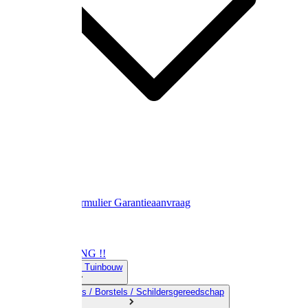
Contact
Retourformulier
Garantieaanvraag
OPRUIMING !!
01) Land-& Tuinbouw
02) Bezems / Borstels / Schildersgereedschap