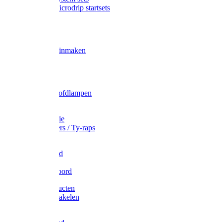
Gardena Microdrip startsets
Vet
Olie
Wecken & inmaken
Tricel
Americol
Zak- & Hoofdlampen
Lampjes
Tape en folie
Kabelbinders / Ty-raps
Bindtouw
Metselkoord
Touw
Elastisch koord
Afdekproducten
Heffen en takelen
Staalkabel