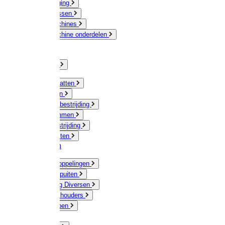
Veeverzorging
Scheermessen
Scheermachines
Scheermachine onderdelen
Huisdieren
Kippen
Verlichting
Muizen / Ratten
Drukspuiten
Ongediertebestrijding
Mollenklemmen
Onkruidbestrijding
Vliegenkasten
Meststoffen
Messing koppelingen
Gieters / Spuiten
Besproeiing Diversen
Slangen & houders
Waterpompen
Tyleen