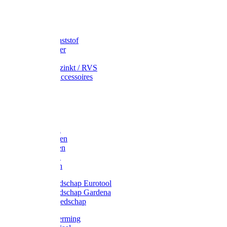
Speciekuip
Emmer kunststof
Schepemmer
Voerton
Emmer verzinkt / RVS
Regenton accessoires
Regenton
Jerrycans
Trechter
Polyharken
Gazonharken
Asfaltharken
Tuinharken
Hooiharken
Handgereedschap Eurotool
Handgereedschap Gardena
Kindergereedschap
Kniebescherming