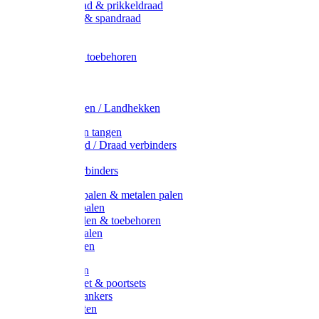
Metaal draad & prikkeldraad
Binddraad & spandraad
Gaas
Lint
Afrasternet toebehoren
Draad
Afrasternet
Koord
Weidehekken / Landhekken
Spanners en tangen
Lint / Koord / Draad verbinders
Haspels
Litzclip verbinders
Recycling palen & metalen palen
Kunststof palen
T-Post t-palen & toebehoren
Glasfiber palen
Houten palen
Poortgrepen
Doorgangset & poortsets
Poortgreepankers
Weidepoorten