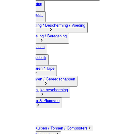
03) Afrastering
04) Veehouderij
05) Bestrijding / Bescherming / Voeding
06) Besproeiing / Beregening
07) Chemicalien
08) Huishoudelijk
09) Touwwaren / Tape
10) IJzerwaren / Gereedschappen
11) Persoonlijke bescherming
12) Kleindier & Pluimvee
Emmers / Kuipen / Tonnen / Composters