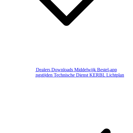
Over Middelwijk
Dealers
Downloads
Middelwijk Bestel-app
Gewijzigde openingstijden
Technische Dienst
KERBL Lichtplan
Aanvraag
Contact