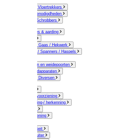
Bezems & Vloertrekkers
Schildersbenodigdheden
Borstels / Schrobbers
Accessoires & aarding
Isolatoren
Geleiders / Gaas / Hekwerk
Verbinders / Spanners / Haspels
Palen
Doorgangen en weidepoorten
Schrikdraadapparaten
Afrastering Diversen
Erf & Stal
Drinkwatervoorziening
Veemarkering-/ herkenning
Koe / Stier
Voervoorziening
Varken
Schaap / Geit
Paard & Ruiter