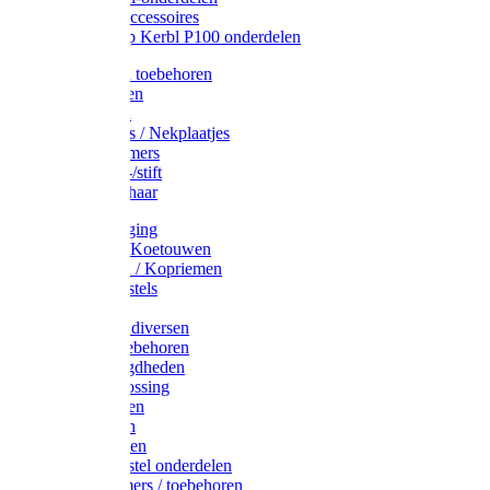
Drinkbak accessoires
Weidepomp Kerbl P100 onderdelen
Oormerken toebehoren
Enkelbanden
Oormerken
Halsplaatjes / Nekplaatjes
Kokernummers
Merkspray-/stift
Veemerkschaar
Uierverzorging
Halsters & Koetouwen
Halsriemen / Kopriemen
Koerugborstels
Koeliften
Koe / Stier diversen
Melkers toebehoren
Stalbenodigdheden
Kalververlossing
Stierenringen
Onthoornen
Kalverflessen
Koerugborstel onderdelen
Kalveremmers / toebehoren