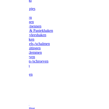
Waslijndraad
Simplexknipjes
Wervels
Sleutelringen
Gelaste ringen
Borgveren-/pennen
Musketons & Paniekhaken
S-haken & vleeshaken
Karabijnhaken
Noodschakels-/schalmen
Harp-/D-sluitingen
Staaldraadklemmen
Spanschroeven
Ringmoeren-/schroeven
Puntkousen
U-beugels
Aanlegringen
Lasthaken
Nagels
Krammen
Spijkers
Voetketting
Scheepsketting