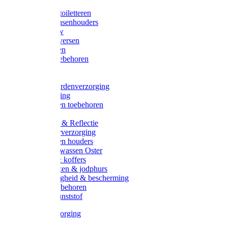
Halsters
Poetsen & toiletteren
Zadel-/Trensenhouders
Halstertouw
Halsters diversen
Hoofdstellen
Zadel & toebehoren
Longeren
Zwepen
Rapide paardenverzorging
Ruiter kleding
Hoofdstellen toebehoren
Dekens
Verlichting & Reflectie
Rapide leerverzorging
Likstenen en houders
Poetsen & wassen Oster
Poetssets & koffers
Ruiter laarzen & jodphurs
Ruiter veiligheid & bescherming
Ruiter - toebehoren
Voerbak kunststof
Klauwverzorging
Diversen