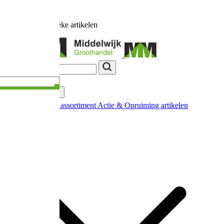
Ruim
17.000
unieke artikelen
Categorieën
Nieuw in ons assortiment
Actie & Opruiming artikelen
Extra