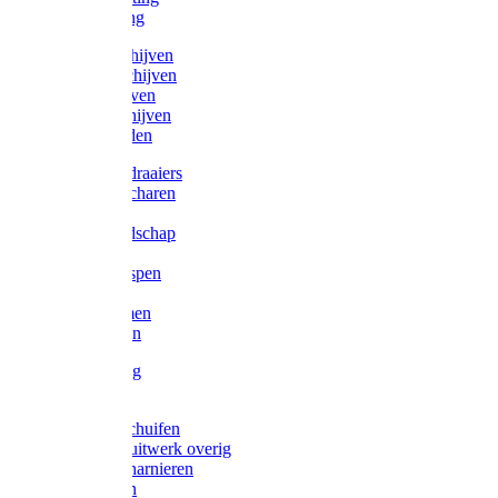
Victorketting
Afbraamschijven
Doorslijpschijven
Lamelschijven
Diamantschijven
Laselektroden
Schroevendraaiers
Tangen / Scharen
Zagen
Meetgereedschap
Beitels
Vijlen / Raspen
Sleutels
Lijmklemmen
Waterpassen
Bouwbeslag
Tuinbeslag
Grendels/schuifen
Hang en sluitwerk overig
Hengen/scharnieren
Scharnieren