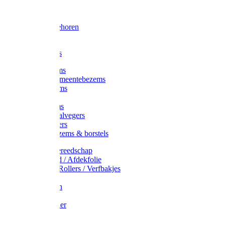
Voorhamer
Hamers
Slede toebehoren
Sledes
Composters
Straatbezems
Stads- / Gemeentebezems
Terrasbezems
Stalbezems
Gootbezems
Kamer-/Zaalvegers
Vloertrekkers
Onkruidbezems & borstels
Schildersgereedschap
Afplakband / Afdekfolie
Kwasten / Rollers / Verfbakjes
Mixers
Afdekfoliën
Messen
Schuurpapier
Luiwagens