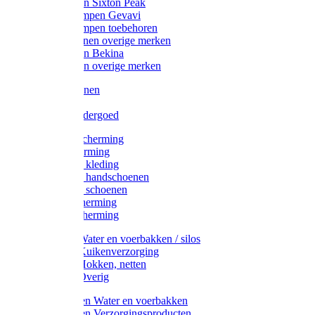
Werklaarzen Sixton Peak
Schoenklompen Gevavi
Schoenklompen toebehoren
Werkschoenen overige merken
Werklaarzen Bekina
Werklaarzen overige merken
Handschoenen
Mutsen
Thermo ondergoed
Gehoorbescherming
Oogbescherming
Disposable kleding
Disposable handschoenen
Disposable schoenen
Mondbescherming
Hoofdbescherming
Pluimvee Water en voerbakken / silos
Pluimvee Kuikenverzorging
Pluimvee Hokken, netten
Pluimvee Overig
Knaagdieren Water en voerbakken
Knaagdieren Verzorgingsproducten