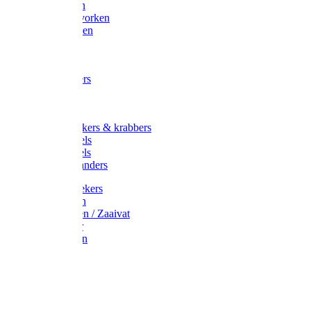
Maisvorken
Aardappelvorken
Vijgenvorken
Strohaak
Cultivators
Tuinkrabbers
Hakken
Schoffels
Onkruidstekers & krabbers
Hartschoffels
Ruitschoffels
Onkruidbranders
Graskantstekers
Verticuteren
Strooiwagen / Zaaivat
Grasmaaier
Grasscharen
Gazonrol
Trimmer
Grondboor
Tuinhamer