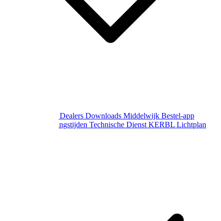
Over Middelwijk
Dealers
Downloads
Middelwijk Bestel-app
Gewijzigde openingstijden
Technische Dienst
KERBL Lichtplan
Aanvraag
Contact