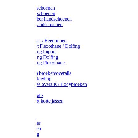
Latex handschoenen
Leren handschoenen
PVC / Rubber handschoenen
Katoenen handschoenen
Display
Plukmouwen / Beenpijpen
Reparatieset Flexothane / Dolfing
Regenkleding import
Regenkleding Dolfing
Regenkleding Flexothane
Toebehoren broeken/overalls
Signalisatiekleding
Amerikaanse overalls / Bodybroeken
Overalls
Kinderoveralls
Stofjassen & korte jassen
Werktruien
T-shirts
Werkjassen
Bodywarmer
Werkbroeken
Zaagkleding