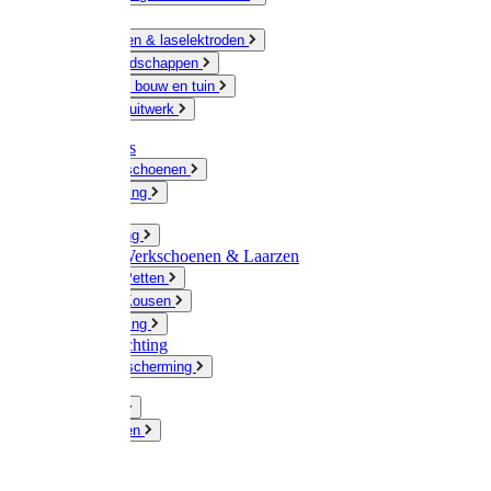
Ketting
Slijpschijven & laselektroden
Handgereedschappen
IJzerwaren bouw en tuin
Hang en sluitwerk
Disposables
Werkhandschoenen
Regenkleding
Klompen
Werkkleding
Wandel-/ Werkschoenen & Laarzen
Hoeden / Petten
Sokken / Kousen
Winterkleding
Winkelinrichting
Gelaatsbescherming
Pluimvee
Knaagdieren
Hond
Kat