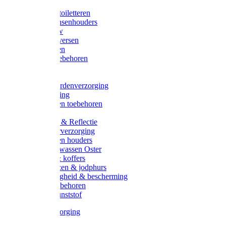
Halsters
Poetsen & toiletteren
Zadel-/Trensenhouders
Halstertouw
Halsters diversen
Hoofdstellen
Zadel & toebehoren
Longeren
Zwepen
Rapide paardenverzorging
Ruiter kleding
Hoofdstellen toebehoren
Dekens
Verlichting & Reflectie
Rapide leerverzorging
Likstenen en houders
Poetsen & wassen Oster
Poetssets & koffers
Ruiter laarzen & jodphurs
Ruiter veiligheid & bescherming
Ruiter - toebehoren
Voerbak kunststof
Klauwverzorging
Diversen