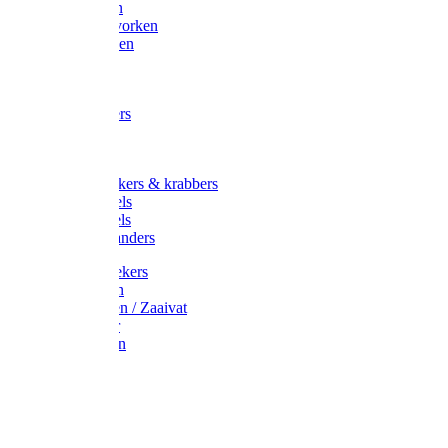
Maisvorken
Aardappelvorken
Vijgenvorken
Strohaak
Cultivators
Tuinkrabbers
Hakken
Schoffels
Onkruidstekers & krabbers
Hartschoffels
Ruitschoffels
Onkruidbranders
Graskantstekers
Verticuteren
Strooiwagen / Zaaivat
Grasmaaier
Grasscharen
Gazonrol
Trimmer
Grondboor
Tuinhamer