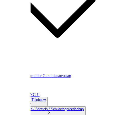
Contact
Retourformulier
Garantieaanvraag
OPRUIMING !!
01) Land-& Tuinbouw
02) Bezems / Borstels / Schildersgereedschap