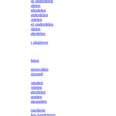
Lister/Liscop onderdelen
Eider onderdelen
Heiniger onderdelen
Constanta onderdelen
Moser onderdelen
Farm Clipper onderdelen
Oster onderdelen
TailWell onderdelen
Voerbakken pluimvee
Katten
Honden
LED verlichting
Ratten / Muizenvallen
Ratten / Muizengif
Gloria drukspuiten
Gloria onderdelen
Gardena onderdelen
Dario drukspuiten
Gardena drukspuiten
Diversen ongedierte
Insectenvallen-/verdrijvers