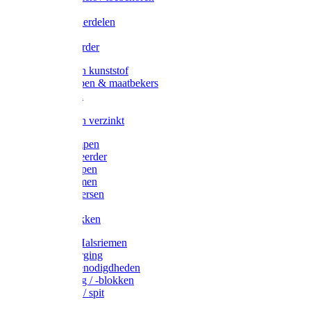
Veedrijvers
Koelift onderdelen
Antizuig
Uieronthaarder
Voerbakken kunststof
Voerscheppen & maatbekers
Hooiruiven
Hooinetten
Voerbakken verzinkt
Warmtelampen
Staartcoupeerder
Biggenkappen
Neuskrammen
Varken diversen
Zeugeband
Varkensbakken
Halsters / Halsriemen
Hoefverzorging
Lammer benodigdheden
Ramdektuig / -blokken
Vastzetpen / spit