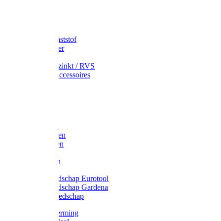
Speciekuip
Emmer kunststof
Schepemmer
Voerton
Emmer verzinkt / RVS
Regenton accessoires
Regenton
Jerrycans
Trechter
Polyharken
Gazonharken
Asfaltharken
Tuinharken
Hooiharken
Handgereedschap Eurotool
Handgereedschap Gardena
Kindergereedschap
Kniebescherming