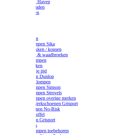
Werkjassen Havep
Thermohemden
Overhemden
Hoeden
Petten
Werksokken
Schoenklompen Sika
Thermo sokken / kousen
Lieslaarzen & waadbroeken
Houten klompen
Wandelsokken
Laarzen vrije tijd
Werklaarzen Dunlop
Kunststof klompen
Schoenklompen Simson
Schoenklompen Strovels
Schoenklompen overige merken
Wandel-/ Werkschoenen Grisport
Werkschoenen No-Risk
Klomppantoffel
Werklaarzen Grisport
Accessoires
Houten klompen toebehoren