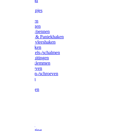
Waslijndraad
Simplexknipjes
Wervels
Sleutelringen
Gelaste ringen
Borgveren-/pennen
Musketons & Paniekhaken
S-haken & vleeshaken
Karabijnhaken
Noodschakels-/schalmen
Harp-/D-sluitingen
Staaldraadklemmen
Spanschroeven
Ringmoeren-/schroeven
Puntkousen
U-beugels
Aanlegringen
Lasthaken
Nagels
Krammen
Spijkers
Voetketting
Scheepsketting