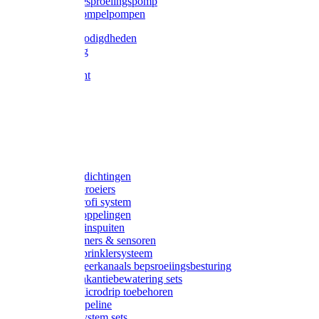
Gardena besproeiingspomp
Gardena dompelpompen
Tyleen benodigdheden
Tyleenslang
Lange bocht
Knie
T-stuk
Sok
Verloop
Nippels
Stop
Gardena afdichtingen
Gardena sproeiers
Gardena Profi system
Gardena koppelingen
Gardena tuinspuiten
Gardena timers & sensoren
Gardena Sprinklersysteem
Gardena meerkanaals bepsroeiingsbesturing
Gardena vakantiebewatering sets
Gardena Microdrip toebehoren
Gardena Pipeline
Gardena System sets