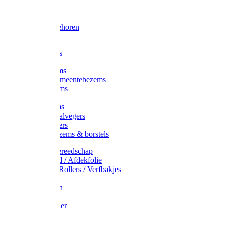
Voorhamer
Hamers
Slede toebehoren
Sledes
Composters
Straatbezems
Stads- / Gemeentebezems
Terrasbezems
Stalbezems
Gootbezems
Kamer-/Zaalvegers
Vloertrekkers
Onkruidbezems & borstels
Schildersgereedschap
Afplakband / Afdekfolie
Kwasten / Rollers / Verfbakjes
Mixers
Afdekfoliën
Messen
Schuurpapier
Luiwagens