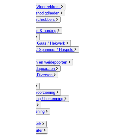
Bezems & Vloertrekkers
Schildersbenodigdheden
Borstels / Schrobbers
Accessoires & aarding
Isolatoren
Geleiders / Gaas / Hekwerk
Verbinders / Spanners / Haspels
Palen
Doorgangen en weidepoorten
Schrikdraadapparaten
Afrastering Diversen
Erf & Stal
Drinkwatervoorziening
Veemarkering-/ herkenning
Koe / Stier
Voervoorziening
Varken
Schaap / Geit
Paard & Ruiter