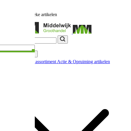
Ruim
17.000
unieke artikelen
Categorieën
Nieuw in ons assortiment
Actie & Opruiming artikelen
Extra