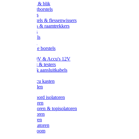
Handveger & blik
Voetenveegborstels
Handvegers
Afwasborstels & flessenwissers
Wasborstels & raamtrekkers
Tonborstels
Werkborstels
Ragebollen
Hygienische borstels
Batterijen 9V & Accu's 12V
Beveiliging & testers
Kabelsets & aansluitkabels
Aarding
Metalen accu kasten
Zonnepanelen
Draad & koord isolatoren
Ringisolatoren
Extra isolatoren & topisolatoren
Hoekisolatoren
Lintisolatoren
Afstandisolatoren
Isolatorenboom