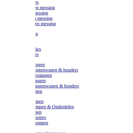
Kogelkranen
Koppelingen messing
Sproeiers messing
Tuinspuiten messing
Slangstukken messing
Handspuiten
Gieters
Kunststoftules
Regenmeters
Overige slangen
Overige slangenwagen & houders
Beregeningsslangen
Gardena slangen
Gardena slangenwagen & houders
Slangklemmen
Leader pompen
Zwengelpompen & Onderdelen
Ebara pompen
Pompaccessoires
Excellent pompen
Kinpumps