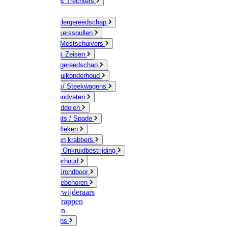
Jerrycans & Trechters
Harken
Hand-/ Kindergereedschap
Stratenmakersspullen
Sneeuw- / Mestschuivers
Baggeren & Zeisen
Elektrisch gereedschap
Boom / Struikonderhoud
Kruiwagens/ Steekwagens
Stelen / Handvaten
Tuinhulpmiddelen
Schop / Bats / Spade
Vorken & Rieken
Cultivator en krabbers
Schoffels / Onkruidbestrijding
Gazononderhoud
Hamers / Grondboor
Sledes / toebehoren
Onkruidverwijderaars
Ladders / Trappen
Werkbanken
Betonmolens