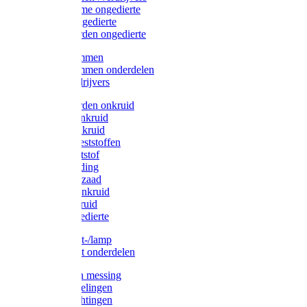
Protect Home ongedierte
Solabiol ongedierte
Protect Garden ongedierte
Mollenklemmen
Mollenklemmen onderdelen
Mollenverdrijvers
Protect Garden onkruid
Diversen onkruid
Solabiol onkruid
Solabiol meststoffen
Pokon meststof
Pokon voeding
Pokon graszaad
Roundup onkruid
Pokon onkruid
Pokon ongedierte
Vliegenkast-/lamp
Vliegenkast onderdelen
Zuigkorven messing
Geka koppelingen
Geka afdichtingen