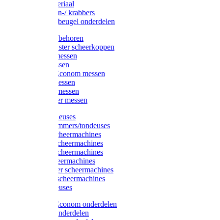
Injectiemateriaal
Hoefmessen-/ krabbers
Hoefbekapbeugel onderdelen
Messen toebehoren
Moser & Oster scheerkoppen
Hauptner messen
Liscop messen
Aesculap/Econom messen
Heiniger messen
Constanta messen
FarmClipper messen
Moser tondeuses
Overige trimmers/tondeuses
Heiniger scheermachines
Hauptner scheermachines
Aesculap scheermachines
Liscop scheermachines
FarmClipper scheermachines
Constanta scheermachines
Wahl tondeuses
Aesculap/Econom onderdelen
Hauptner onderdelen