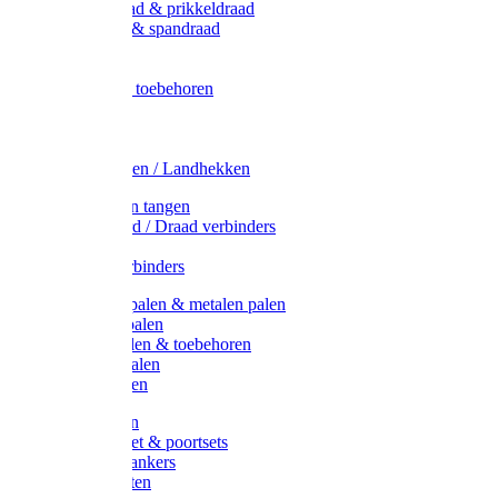
Metaal draad & prikkeldraad
Binddraad & spandraad
Gaas
Lint
Afrasternet toebehoren
Draad
Afrasternet
Koord
Weidehekken / Landhekken
Spanners en tangen
Lint / Koord / Draad verbinders
Haspels
Litzclip verbinders
Recycling palen & metalen palen
Kunststof palen
T-Post t-palen & toebehoren
Glasfiber palen
Houten palen
Poortgrepen
Doorgangset & poortsets
Poortgreepankers
Weidepoorten