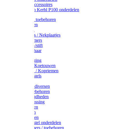
Drinkbak accessoires
Weidepomp Kerbl P100 onderdelen
Oormerken toebehoren
Enkelbanden
Oormerken
Halsplaatjes / Nekplaatjes
Kokernummers
Merkspray-/stift
Veemerkschaar
Uierverzorging
Halsters & Koetouwen
Halsriemen / Kopriemen
Koerugborstels
Koeliften
Koe / Stier diversen
Melkers toebehoren
Stalbenodigdheden
Kalververlossing
Stierenringen
Onthoornen
Kalverflessen
Koerugborstel onderdelen
Kalveremmers / toebehoren