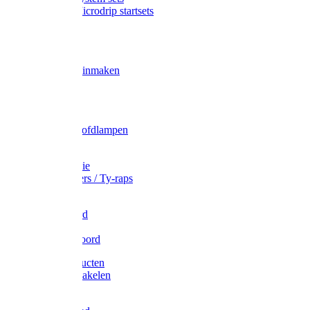
Gardena Microdrip startsets
Vet
Olie
Wecken & inmaken
Tricel
Americol
Zak- & Hoofdlampen
Lampjes
Tape en folie
Kabelbinders / Ty-raps
Bindtouw
Metselkoord
Touw
Elastisch koord
Afdekproducten
Heffen en takelen
Staalkabel