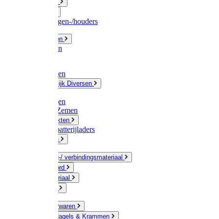
Fittingwerk
Gardena
Slangenwagen-/houders
Olie / Vetten
Chemicalien
Verven
Plasticzakken
Huishoudelijk Diversen
Matten
Zaksluitingen
Sponzen / Zemen
Zeepprodukten
Batterij & batterijladers
Zaklampen
Verpakking-/ verbindingsmateriaal
Touw / Koord
Afdekmateriaal
Staalkabel
Kleine ijzerwaren
Spijkers, Nagels & Krammen