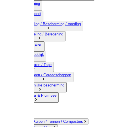
03) Afrastering
04) Veehouderij
05) Bestrijding / Bescherming / Voeding
06) Besproeiing / Beregening
07) Chemicalien
08) Huishoudelijk
09) Touwwaren / Tape
10) IJzerwaren / Gereedschappen
11) Persoonlijke bescherming
12) Kleindier & Pluimvee
Emmers / Kuipen / Tonnen / Composters