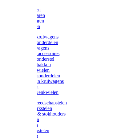
Bijlen
Snoeischaren
Heggenscharen
Takkenscharen
Snoeimessen
Landbouwkruiwagens
Kruiwagenonderdelen
Bouwkruiwagens
Kruiwagen accessoires
Kruiwagenonderstel
Kruiwagenbakken
Kruiwagenwielen
Steekwagenonderdelen
Huis en Tuin kruiwagens
Steekwagen
Bok- en Zwenkwielen
Overige gereedschapstelen
Bezem-/Harkstelen
Handvaten & stokhouders
Hamerstelen
Spadestelen
Graanschopstelen
Schopstelen