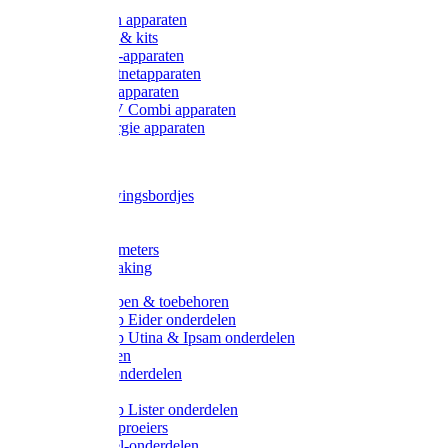
Onderdelen apparaten
Starter sets & kits
9V Batterij-apparaten
230V Lichtnetapparaten
12V Accu-apparaten
230V / 12V Combi apparaten
Zonne-energie apparaten
Tangen
Waarschuwingsbordjes
Afkuilen
Reiniging
Wegers en meters
Video bewaking
Weidepompen & toebehoren
Weidepomp Eider onderdelen
Weidepomp Utina & Ipsam onderdelen
Drinkbakken
Drinkbak onderdelen
Vlotters
Weidepomp Lister onderdelen
Nippels / Sproeiers
Drinknippel-onderdelen