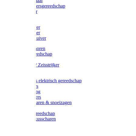
Afzetmateriaal
Stratenmakersgereedschap
Straathamer
Koevoeten
Mestschuiver
Mestschraper
Sneeuwschuiver
Zeis toebehoren
Baggergereedschap
Zeisen
Wetstenen / Zeisstrijker
Zeisboom
Accessoires elektrisch gereedschap
Grasmaaiers
Tuinreiniging
Robotmaaiers
Heggenscharen & snoeizagen
Trimmers
Klussen gereedschap
Gras & buxusscharen
Snoeizaag
Boomband