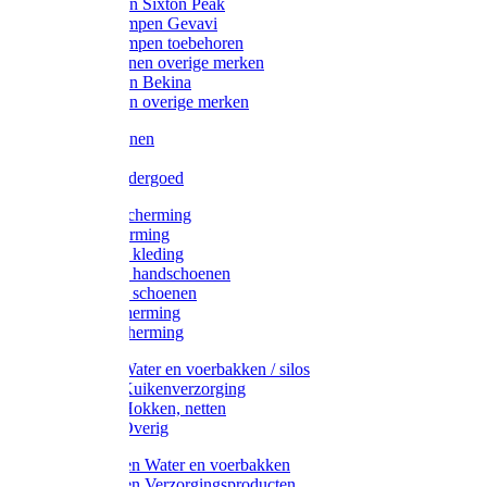
Werklaarzen Sixton Peak
Schoenklompen Gevavi
Schoenklompen toebehoren
Werkschoenen overige merken
Werklaarzen Bekina
Werklaarzen overige merken
Handschoenen
Mutsen
Thermo ondergoed
Gehoorbescherming
Oogbescherming
Disposable kleding
Disposable handschoenen
Disposable schoenen
Mondbescherming
Hoofdbescherming
Pluimvee Water en voerbakken / silos
Pluimvee Kuikenverzorging
Pluimvee Hokken, netten
Pluimvee Overig
Knaagdieren Water en voerbakken
Knaagdieren Verzorgingsproducten