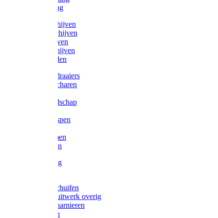
Victorketting
Afbraamschijven
Doorslijpschijven
Lamelschijven
Diamantschijven
Laselektroden
Schroevendraaiers
Tangen / Scharen
Zagen
Meetgereedschap
Beitels
Vijlen / Raspen
Sleutels
Lijmklemmen
Waterpassen
Bouwbeslag
Tuinbeslag
Grendels/schuifen
Hang en sluitwerk overig
Hengen/scharnieren
Scharnieren