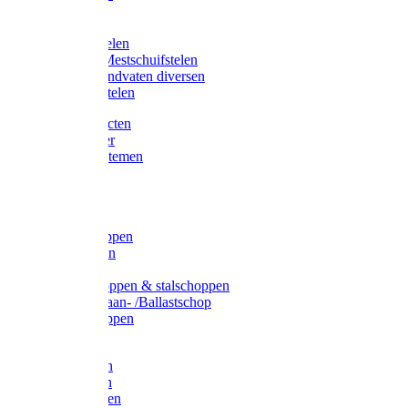
Bijlstelen
Vorkstelen
Gardena stelen
Sneeuw- /Mestschuifstelen
Stelen / Handvaten diversen
Telescoopstelen
Tuin producten
Fruitplukker
Ophangsystemen
Tuinafval
Manden
Spades
Betonschoppen
Schepbatsen
Batsen
Ballastschoppen & stalschoppen
Slijtsrip Graan- /Ballastschop
Graanschoppen
Spitvorken
Hooivorken
Mestvorken
Bietenvorken