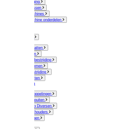
Veeverzorging
Scheermessen
Scheermachines
Scheermachine onderdelen
Huisdieren
Kippen
Verlichting
Muizen / Ratten
Drukspuiten
Ongediertebestrijding
Mollenklemmen
Onkruidbestrijding
Vliegenkasten
Meststoffen
Messing koppelingen
Gieters / Spuiten
Besproeiing Diversen
Slangen & houders
Waterpompen
Tyleen