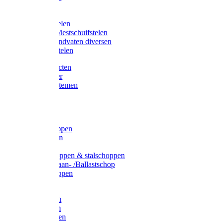
Bijlstelen
Vorkstelen
Gardena stelen
Sneeuw- /Mestschuifstelen
Stelen / Handvaten diversen
Telescoopstelen
Tuin producten
Fruitplukker
Ophangsystemen
Tuinafval
Manden
Spades
Betonschoppen
Schepbatsen
Batsen
Ballastschoppen & stalschoppen
Slijtsrip Graan- /Ballastschop
Graanschoppen
Spitvorken
Hooivorken
Mestvorken
Bietenvorken