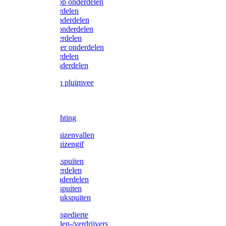
Lister/Liscop onderdelen
Eider onderdelen
Heiniger onderdelen
Constanta onderdelen
Moser onderdelen
Farm Clipper onderdelen
Oster onderdelen
TailWell onderdelen
Voerbakken pluimvee
Katten
Honden
LED verlichting
Ratten / Muizenvallen
Ratten / Muizengif
Gloria drukspuiten
Gloria onderdelen
Gardena onderdelen
Dario drukspuiten
Gardena drukspuiten
Diversen ongedierte
Insectenvallen-/verdrijvers