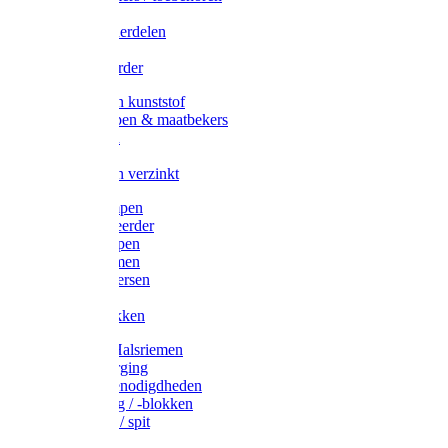
Veedrijvers
Koelift onderdelen
Antizuig
Uieronthaarder
Voerbakken kunststof
Voerscheppen & maatbekers
Hooiruiven
Hooinetten
Voerbakken verzinkt
Warmtelampen
Staartcoupeerder
Biggenkappen
Neuskrammen
Varken diversen
Zeugeband
Varkensbakken
Halsters / Halsriemen
Hoefverzorging
Lammer benodigdheden
Ramdektuig / -blokken
Vastzetpen / spit