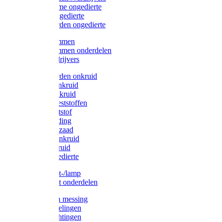
Protect Home ongedierte
Solabiol ongedierte
Protect Garden ongedierte
Mollenklemmen
Mollenklemmen onderdelen
Mollenverdrijvers
Protect Garden onkruid
Diversen onkruid
Solabiol onkruid
Solabiol meststoffen
Pokon meststof
Pokon voeding
Pokon graszaad
Roundup onkruid
Pokon onkruid
Pokon ongedierte
Vliegenkast-/lamp
Vliegenkast onderdelen
Zuigkorven messing
Geka koppelingen
Geka afdichtingen