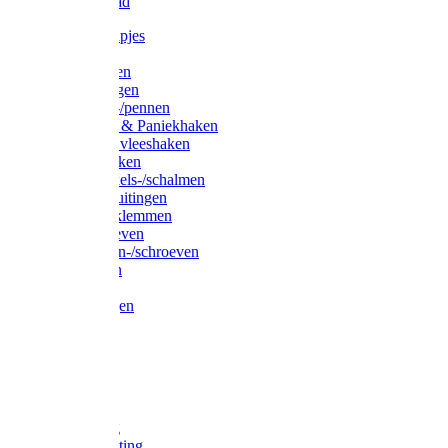
Waslijndraad
Simplexknipjes
Wervels
Sleutelringen
Gelaste ringen
Borgveren-/pennen
Musketons & Paniekhaken
S-haken & vleeshaken
Karabijnhaken
Noodschakels-/schalmen
Harp-/D-sluitingen
Staaldraadklemmen
Spanschroeven
Ringmoeren-/schroeven
Puntkousen
U-beugels
Aanlegringen
Lasthaken
Nagels
Krammen
Spijkers
Voetketting
Scheepsketting