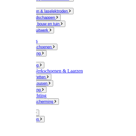
Ketting
Slijpschijven & laselektroden
Handgereedschappen
IJzerwaren bouw en tuin
Hang en sluitwerk
Disposables
Werkhandschoenen
Regenkleding
Klompen
Werkkleding
Wandel-/ Werkschoenen & Laarzen
Hoeden / Petten
Sokken / Kousen
Winterkleding
Winkelinrichting
Gelaatsbescherming
Pluimvee
Knaagdieren
Hond
Kat