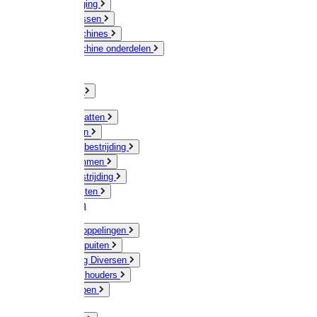
Veeverzorging
Scheermessen
Scheermachines
Scheermachine onderdelen
Huisdieren
Kippen
Verlichting
Muizen / Ratten
Drukspuiten
Ongediertebestrijding
Mollenklemmen
Onkruidbestrijding
Vliegenkasten
Meststoffen
Messing koppelingen
Gieters / Spuiten
Besproeiing Diversen
Slangen & houders
Waterpompen
Tyleen