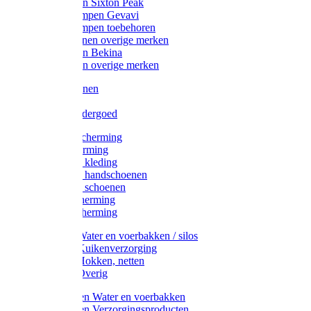
Werklaarzen Sixton Peak
Schoenklompen Gevavi
Schoenklompen toebehoren
Werkschoenen overige merken
Werklaarzen Bekina
Werklaarzen overige merken
Handschoenen
Mutsen
Thermo ondergoed
Gehoorbescherming
Oogbescherming
Disposable kleding
Disposable handschoenen
Disposable schoenen
Mondbescherming
Hoofdbescherming
Pluimvee Water en voerbakken / silos
Pluimvee Kuikenverzorging
Pluimvee Hokken, netten
Pluimvee Overig
Knaagdieren Water en voerbakken
Knaagdieren Verzorgingsproducten