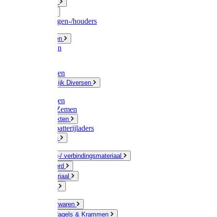
Fittingwerk
Gardena
Slangenwagen-/houders
Olie / Vetten
Chemicalien
Verven
Plasticzakken
Huishoudelijk Diversen
Matten
Zaksluitingen
Sponzen / Zemen
Zeepprodukten
Batterij & batterijladers
Zaklampen
Verpakking-/ verbindingsmateriaal
Touw / Koord
Afdekmateriaal
Staalkabel
Kleine ijzerwaren
Spijkers, Nagels & Krammen