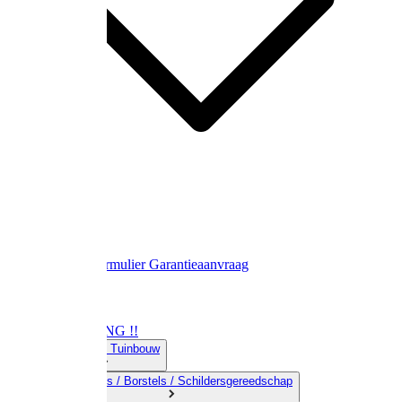
Contact
Retourformulier
Garantieaanvraag
OPRUIMING !!
01) Land-& Tuinbouw
02) Bezems / Borstels / Schildersgereedschap