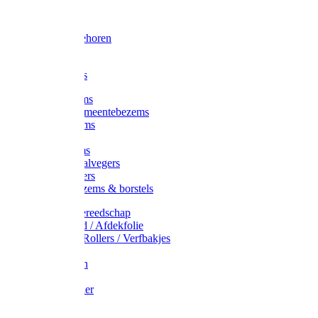
Voorhamer
Hamers
Slede toebehoren
Sledes
Composters
Straatbezems
Stads- / Gemeentebezems
Terrasbezems
Stalbezems
Gootbezems
Kamer-/Zaalvegers
Vloertrekkers
Onkruidbezems & borstels
Schildersgereedschap
Afplakband / Afdekfolie
Kwasten / Rollers / Verfbakjes
Mixers
Afdekfoliën
Messen
Schuurpapier
Luiwagens