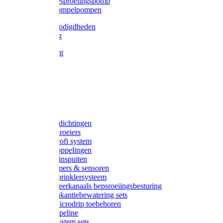
Gardena besproeiingspomp
Gardena dompelpompen
Tyleen benodigdheden
Tyleenslang
Lange bocht
Knie
T-stuk
Sok
Verloop
Nippels
Stop
Gardena afdichtingen
Gardena sproeiers
Gardena Profi system
Gardena koppelingen
Gardena tuinspuiten
Gardena timers & sensoren
Gardena Sprinklersysteem
Gardena meerkanaals bepsroeiingsbesturing
Gardena vakantiebewatering sets
Gardena Microdrip toebehoren
Gardena Pipeline
Gardena System sets