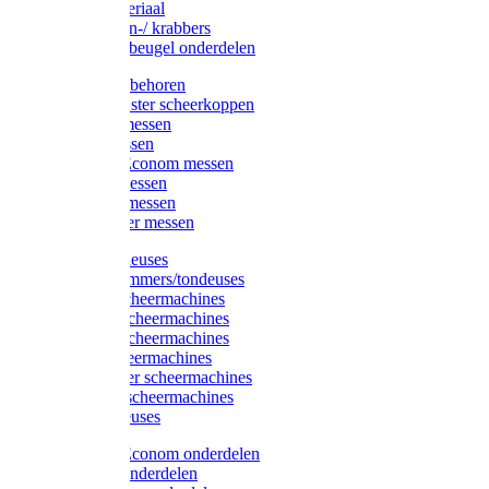
Injectiemateriaal
Hoefmessen-/ krabbers
Hoefbekapbeugel onderdelen
Messen toebehoren
Moser & Oster scheerkoppen
Hauptner messen
Liscop messen
Aesculap/Econom messen
Heiniger messen
Constanta messen
FarmClipper messen
Moser tondeuses
Overige trimmers/tondeuses
Heiniger scheermachines
Hauptner scheermachines
Aesculap scheermachines
Liscop scheermachines
FarmClipper scheermachines
Constanta scheermachines
Wahl tondeuses
Aesculap/Econom onderdelen
Hauptner onderdelen