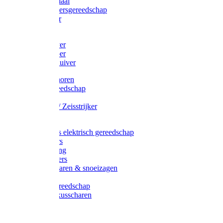
Afzetmateriaal
Stratenmakersgereedschap
Straathamer
Koevoeten
Mestschuiver
Mestschraper
Sneeuwschuiver
Zeis toebehoren
Baggergereedschap
Zeisen
Wetstenen / Zeisstrijker
Zeisboom
Accessoires elektrisch gereedschap
Grasmaaiers
Tuinreiniging
Robotmaaiers
Heggenscharen & snoeizagen
Trimmers
Klussen gereedschap
Gras & buxusscharen
Snoeizaag
Boomband