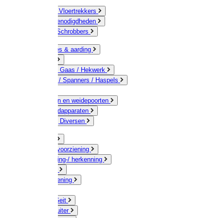
Bezems & Vloertrekkers
Schildersbenodigdheden
Borstels / Schrobbers
Accessoires & aarding
Isolatoren
Geleiders / Gaas / Hekwerk
Verbinders / Spanners / Haspels
Palen
Doorgangen en weidepoorten
Schrikdraadapparaten
Afrastering Diversen
Erf & Stal
Drinkwatervoorziening
Veemarkering-/ herkenning
Koe / Stier
Voervoorziening
Varken
Schaap / Geit
Paard & Ruiter