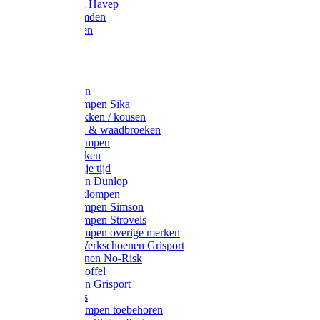
Werkjassen Havep
Thermohemden
Overhemden
Hoeden
Petten
Werksokken
Schoenklompen Sika
Thermo sokken / kousen
Lieslaarzen & waadbroeken
Houten klompen
Wandelsokken
Laarzen vrije tijd
Werklaarzen Dunlop
Kunststof klompen
Schoenklompen Simson
Schoenklompen Strovels
Schoenklompen overige merken
Wandel-/ Werkschoenen Grisport
Werkschoenen No-Risk
Klomppantoffel
Werklaarzen Grisport
Accessoires
Houten klompen toebehoren