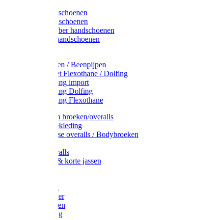
Latex handschoenen
Leren handschoenen
PVC / Rubber handschoenen
Katoenen handschoenen
Display
Plukmouwen / Beenpijpen
Reparatieset Flexothane / Dolfing
Regenkleding import
Regenkleding Dolfing
Regenkleding Flexothane
Toebehoren broeken/overalls
Signalisatiekleding
Amerikaanse overalls / Bodybroeken
Overalls
Kinderoveralls
Stofjassen & korte jassen
Werktruien
T-shirts
Werkjassen
Bodywarmer
Werkbroeken
Zaagkleding