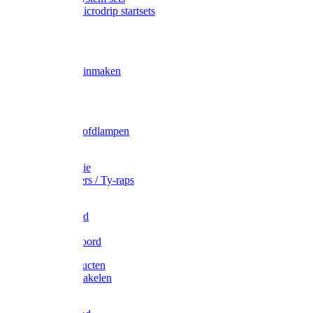
Gardena Microdrip startsets
Vet
Olie
Wecken & inmaken
Tricel
Americol
Zak- & Hoofdlampen
Lampjes
Tape en folie
Kabelbinders / Ty-raps
Bindtouw
Metselkoord
Touw
Elastisch koord
Afdekproducten
Heffen en takelen
Staalkabel