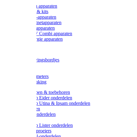
Onderdelen apparaten
Starter sets & kits
9V Batterij-apparaten
230V Lichtnetapparaten
12V Accu-apparaten
230V / 12V Combi apparaten
Zonne-energie apparaten
Tangen
Waarschuwingsbordjes
Afkuilen
Reiniging
Wegers en meters
Video bewaking
Weidepompen & toebehoren
Weidepomp Eider onderdelen
Weidepomp Utina & Ipsam onderdelen
Drinkbakken
Drinkbak onderdelen
Vlotters
Weidepomp Lister onderdelen
Nippels / Sproeiers
Drinknippel-onderdelen