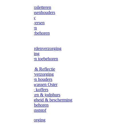
Halsters
Poetsen & toiletteren
Zadel-/Trensenhouders
Halstertouw
Halsters diversen
Hoofdstellen
Zadel & toebehoren
Longeren
Zwepen
Rapide paardenverzorging
Ruiter kleding
Hoofdstellen toebehoren
Dekens
Verlichting & Reflectie
Rapide leerverzorging
Likstenen en houders
Poetsen & wassen Oster
Poetssets & koffers
Ruiter laarzen & jodphurs
Ruiter veiligheid & bescherming
Ruiter - toebehoren
Voerbak kunststof
Klauwverzorging
Diversen