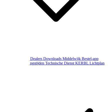
Over Middelwijk
Dealers
Downloads
Middelwijk Bestel-app
Gewijzigde openingstijden
Technische Dienst
KERBL Lichtplan
Aanvraag
Contact