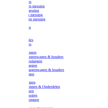
Kogelkranen
Koppelingen messing
Sproeiers messing
Tuinspuiten messing
Slangstukken messing
Handspuiten
Gieters
Kunststoftules
Regenmeters
Overige slangen
Overige slangenwagen & houders
Beregeningsslangen
Gardena slangen
Gardena slangenwagen & houders
Slangklemmen
Leader pompen
Zwengelpompen & Onderdelen
Ebara pompen
Pompaccessoires
Excellent pompen
Kinpumps