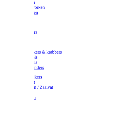
Maisvorken
Aardappelvorken
Vijgenvorken
Strohaak
Cultivators
Tuinkrabbers
Hakken
Schoffels
Onkruidstekers & krabbers
Hartschoffels
Ruitschoffels
Onkruidbranders
Graskantstekers
Verticuteren
Strooiwagen / Zaaivat
Grasmaaier
Grasscharen
Gazonrol
Trimmer
Grondboor
Tuinhamer