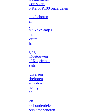
Drinkbak accessoires
Weidepomp Kerbl P100 onderdelen
Oormerken toebehoren
Enkelbanden
Oormerken
Halsplaatjes / Nekplaatjes
Kokernummers
Merkspray-/stift
Veemerkschaar
Uierverzorging
Halsters & Koetouwen
Halsriemen / Kopriemen
Koerugborstels
Koeliften
Koe / Stier diversen
Melkers toebehoren
Stalbenodigdheden
Kalververlossing
Stierenringen
Onthoornen
Kalverflessen
Koerugborstel onderdelen
Kalveremmers / toebehoren