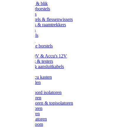
Handveger & blik
Voetenveegborstels
Handvegers
Afwasborstels & flessenwissers
Wasborstels & raamtrekkers
Tonborstels
Werkborstels
Ragebollen
Hygienische borstels
Batterijen 9V & Accu's 12V
Beveiliging & testers
Kabelsets & aansluitkabels
Aarding
Metalen accu kasten
Zonnepanelen
Draad & koord isolatoren
Ringisolatoren
Extra isolatoren & topisolatoren
Hoekisolatoren
Lintisolatoren
Afstandisolatoren
Isolatorenboom