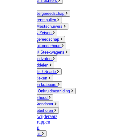
Jerrycans & Trechters
Harken
Hand-/ Kindergereedschap
Stratenmakersspullen
Sneeuw- / Mestschuivers
Baggeren & Zeisen
Elektrisch gereedschap
Boom / Struikonderhoud
Kruiwagens/ Steekwagens
Stelen / Handvaten
Tuinhulpmiddelen
Schop / Bats / Spade
Vorken & Rieken
Cultivator en krabbers
Schoffels / Onkruidbestrijding
Gazononderhoud
Hamers / Grondboor
Sledes / toebehoren
Onkruidverwijderaars
Ladders / Trappen
Werkbanken
Betonmolens