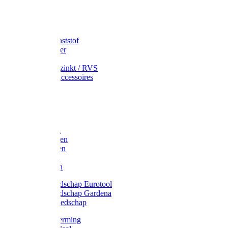
Speciekuip
Emmer kunststof
Schepemmer
Voerton
Emmer verzinkt / RVS
Regenton accessoires
Regenton
Jerrycans
Trechter
Polyharken
Gazonharken
Asfaltharken
Tuinharken
Hooiharken
Handgereedschap Eurotool
Handgereedschap Gardena
Kindergereedschap
Kniebescherming