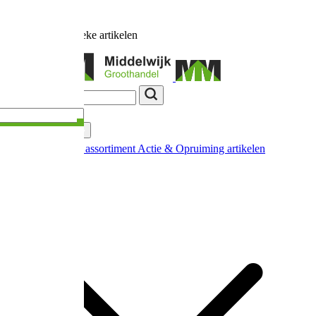
Ruim
17.000
unieke artikelen
Categorieën
Nieuw in ons assortiment
Actie & Opruiming artikelen
Extra