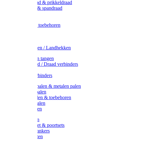
Metaal draad & prikkeldraad
Binddraad & spandraad
Gaas
Lint
Afrasternet toebehoren
Draad
Afrasternet
Koord
Weidehekken / Landhekken
Spanners en tangen
Lint / Koord / Draad verbinders
Haspels
Litzclip verbinders
Recycling palen & metalen palen
Kunststof palen
T-Post t-palen & toebehoren
Glasfiber palen
Houten palen
Poortgrepen
Doorgangset & poortsets
Poortgreepankers
Weidepoorten