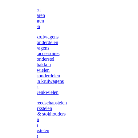
Bijlen
Snoeischaren
Heggenscharen
Takkenscharen
Snoeimessen
Landbouwkruiwagens
Kruiwagenonderdelen
Bouwkruiwagens
Kruiwagen accessoires
Kruiwagenonderstel
Kruiwagenbakken
Kruiwagenwielen
Steekwagenonderdelen
Huis en Tuin kruiwagens
Steekwagen
Bok- en Zwenkwielen
Overige gereedschapstelen
Bezem-/Harkstelen
Handvaten & stokhouders
Hamerstelen
Spadestelen
Graanschopstelen
Schopstelen