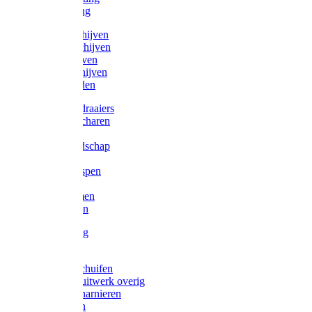
Victorketting
Afbraamschijven
Doorslijpschijven
Lamelschijven
Diamantschijven
Laselektroden
Schroevendraaiers
Tangen / Scharen
Zagen
Meetgereedschap
Beitels
Vijlen / Raspen
Sleutels
Lijmklemmen
Waterpassen
Bouwbeslag
Tuinbeslag
Grendels/schuifen
Hang en sluitwerk overig
Hengen/scharnieren
Scharnieren