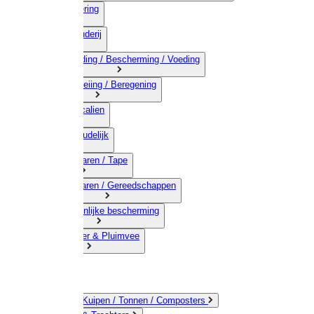
03) Afrastering
04) Veehouderij
05) Bestrijding / Bescherming / Voeding
06) Besproeiing / Beregening
07) Chemicalien
08) Huishoudelijk
09) Touwwaren / Tape
10) IJzerwaren / Gereedschappen
11) Persoonlijke bescherming
12) Kleindier & Pluimvee
Emmers / Kuipen / Tonnen / Composters