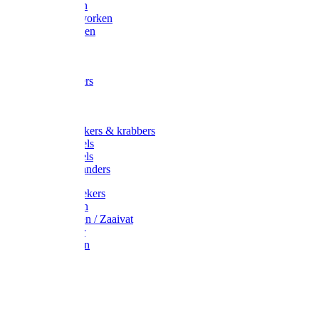
Maisvorken
Aardappelvorken
Vijgenvorken
Strohaak
Cultivators
Tuinkrabbers
Hakken
Schoffels
Onkruidstekers & krabbers
Hartschoffels
Ruitschoffels
Onkruidbranders
Graskantstekers
Verticuteren
Strooiwagen / Zaaivat
Grasmaaier
Grasscharen
Gazonrol
Trimmer
Grondboor
Tuinhamer