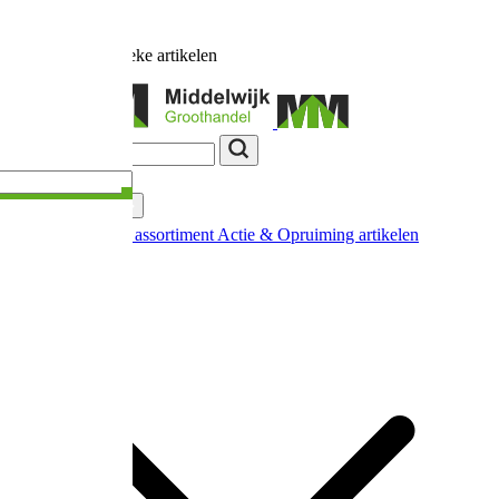
Ruim
17.000
unieke artikelen
Categorieën
Nieuw in ons assortiment
Actie & Opruiming artikelen
Extra