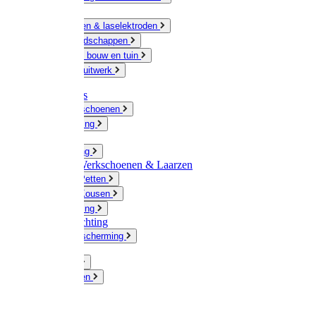
Ketting
Slijpschijven & laselektroden
Handgereedschappen
IJzerwaren bouw en tuin
Hang en sluitwerk
Disposables
Werkhandschoenen
Regenkleding
Klompen
Werkkleding
Wandel-/ Werkschoenen & Laarzen
Hoeden / Petten
Sokken / Kousen
Winterkleding
Winkelinrichting
Gelaatsbescherming
Pluimvee
Knaagdieren
Hond
Kat