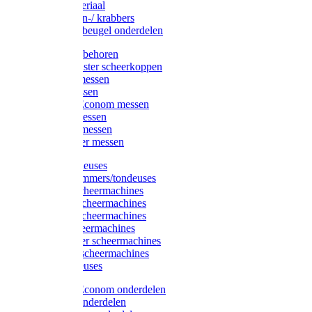
Injectiemateriaal
Hoefmessen-/ krabbers
Hoefbekapbeugel onderdelen
Messen toebehoren
Moser & Oster scheerkoppen
Hauptner messen
Liscop messen
Aesculap/Econom messen
Heiniger messen
Constanta messen
FarmClipper messen
Moser tondeuses
Overige trimmers/tondeuses
Heiniger scheermachines
Hauptner scheermachines
Aesculap scheermachines
Liscop scheermachines
FarmClipper scheermachines
Constanta scheermachines
Wahl tondeuses
Aesculap/Econom onderdelen
Hauptner onderdelen