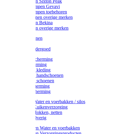
Werklaarzen Sixton Peak
Schoenklompen Gevavi
Schoenklompen toebehoren
Werkschoenen overige merken
Werklaarzen Bekina
Werklaarzen overige merken
Handschoenen
Mutsen
Thermo ondergoed
Gehoorbescherming
Oogbescherming
Disposable kleding
Disposable handschoenen
Disposable schoenen
Mondbescherming
Hoofdbescherming
Pluimvee Water en voerbakken / silos
Pluimvee Kuikenverzorging
Pluimvee Hokken, netten
Pluimvee Overig
Knaagdieren Water en voerbakken
Knaagdieren Verzorgingsproducten