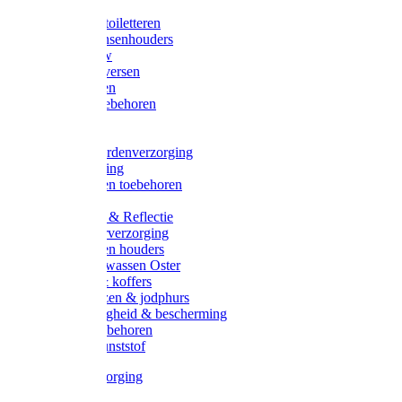
Halsters
Poetsen & toiletteren
Zadel-/Trensenhouders
Halstertouw
Halsters diversen
Hoofdstellen
Zadel & toebehoren
Longeren
Zwepen
Rapide paardenverzorging
Ruiter kleding
Hoofdstellen toebehoren
Dekens
Verlichting & Reflectie
Rapide leerverzorging
Likstenen en houders
Poetsen & wassen Oster
Poetssets & koffers
Ruiter laarzen & jodphurs
Ruiter veiligheid & bescherming
Ruiter - toebehoren
Voerbak kunststof
Klauwverzorging
Diversen