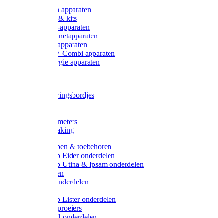
Onderdelen apparaten
Starter sets & kits
9V Batterij-apparaten
230V Lichtnetapparaten
12V Accu-apparaten
230V / 12V Combi apparaten
Zonne-energie apparaten
Tangen
Waarschuwingsbordjes
Afkuilen
Reiniging
Wegers en meters
Video bewaking
Weidepompen & toebehoren
Weidepomp Eider onderdelen
Weidepomp Utina & Ipsam onderdelen
Drinkbakken
Drinkbak onderdelen
Vlotters
Weidepomp Lister onderdelen
Nippels / Sproeiers
Drinknippel-onderdelen