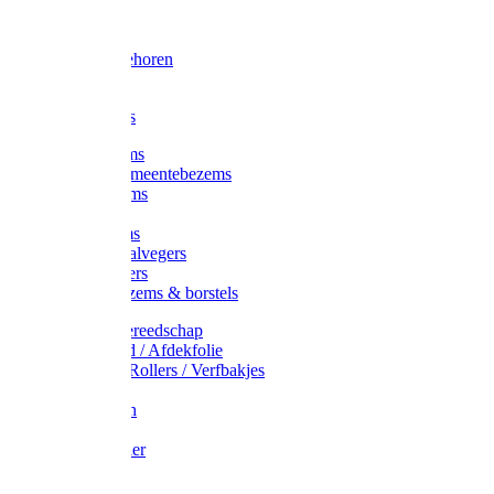
Voorhamer
Hamers
Slede toebehoren
Sledes
Composters
Straatbezems
Stads- / Gemeentebezems
Terrasbezems
Stalbezems
Gootbezems
Kamer-/Zaalvegers
Vloertrekkers
Onkruidbezems & borstels
Schildersgereedschap
Afplakband / Afdekfolie
Kwasten / Rollers / Verfbakjes
Mixers
Afdekfoliën
Messen
Schuurpapier
Luiwagens