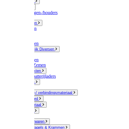
Fittingwerk
Gardena
Slangenwagen-/houders
Olie / Vetten
Chemicalien
Verven
Plasticzakken
Huishoudelijk Diversen
Matten
Zaksluitingen
Sponzen / Zemen
Zeepprodukten
Batterij & batterijladers
Zaklampen
Verpakking-/ verbindingsmateriaal
Touw / Koord
Afdekmateriaal
Staalkabel
Kleine ijzerwaren
Spijkers, Nagels & Krammen