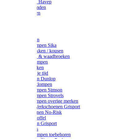
Werkjassen Havep
Thermohemden
Overhemden
Hoeden
Petten
Werksokken
Schoenklompen Sika
Thermo sokken / kousen
Lieslaarzen & waadbroeken
Houten klompen
Wandelsokken
Laarzen vrije tijd
Werklaarzen Dunlop
Kunststof klompen
Schoenklompen Simson
Schoenklompen Strovels
Schoenklompen overige merken
Wandel-/ Werkschoenen Grisport
Werkschoenen No-Risk
Klomppantoffel
Werklaarzen Grisport
Accessoires
Houten klompen toebehoren