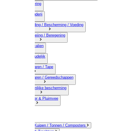
03) Afrastering
04) Veehouderij
05) Bestrijding / Bescherming / Voeding
06) Besproeiing / Beregening
07) Chemicalien
08) Huishoudelijk
09) Touwwaren / Tape
10) IJzerwaren / Gereedschappen
11) Persoonlijke bescherming
12) Kleindier & Pluimvee
Emmers / Kuipen / Tonnen / Composters