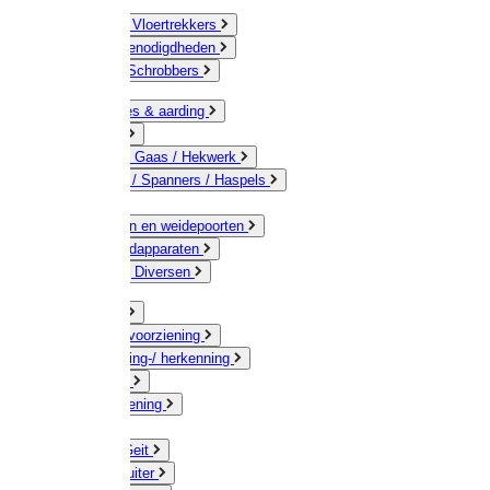
Bezems & Vloertrekkers
Schildersbenodigdheden
Borstels / Schrobbers
Accessoires & aarding
Isolatoren
Geleiders / Gaas / Hekwerk
Verbinders / Spanners / Haspels
Palen
Doorgangen en weidepoorten
Schrikdraadapparaten
Afrastering Diversen
Erf & Stal
Drinkwatervoorziening
Veemarkering-/ herkenning
Koe / Stier
Voervoorziening
Varken
Schaap / Geit
Paard & Ruiter