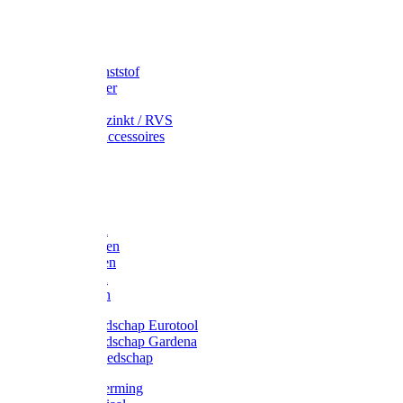
Speciekuip
Emmer kunststof
Schepemmer
Voerton
Emmer verzinkt / RVS
Regenton accessoires
Regenton
Jerrycans
Trechter
Polyharken
Gazonharken
Asfaltharken
Tuinharken
Hooiharken
Handgereedschap Eurotool
Handgereedschap Gardena
Kindergereedschap
Kniebescherming