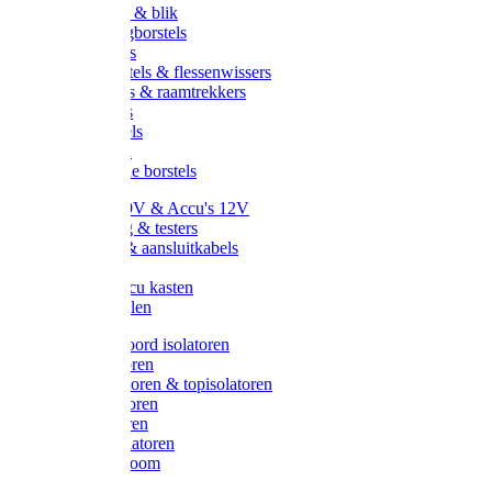
Handveger & blik
Voetenveegborstels
Handvegers
Afwasborstels & flessenwissers
Wasborstels & raamtrekkers
Tonborstels
Werkborstels
Ragebollen
Hygienische borstels
Batterijen 9V & Accu's 12V
Beveiliging & testers
Kabelsets & aansluitkabels
Aarding
Metalen accu kasten
Zonnepanelen
Draad & koord isolatoren
Ringisolatoren
Extra isolatoren & topisolatoren
Hoekisolatoren
Lintisolatoren
Afstandisolatoren
Isolatorenboom