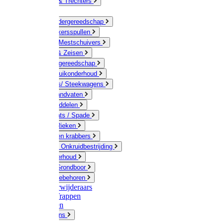
Jerrycans & Trechters
Harken
Hand-/ Kindergereedschap
Stratenmakersspullen
Sneeuw- / Mestschuivers
Baggeren & Zeisen
Elektrisch gereedschap
Boom / Struikonderhoud
Kruiwagens/ Steekwagens
Stelen / Handvaten
Tuinhulpmiddelen
Schop / Bats / Spade
Vorken & Rieken
Cultivator en krabbers
Schoffels / Onkruidbestrijding
Gazononderhoud
Hamers / Grondboor
Sledes / toebehoren
Onkruidverwijderaars
Ladders / Trappen
Werkbanken
Betonmolens