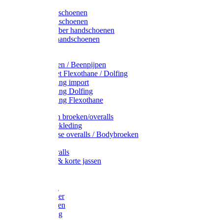
Latex handschoenen
Leren handschoenen
PVC / Rubber handschoenen
Katoenen handschoenen
Display
Plukmouwen / Beenpijpen
Reparatieset Flexothane / Dolfing
Regenkleding import
Regenkleding Dolfing
Regenkleding Flexothane
Toebehoren broeken/overalls
Signalisatiekleding
Amerikaanse overalls / Bodybroeken
Overalls
Kinderoveralls
Stofjassen & korte jassen
Werktruien
T-shirts
Werkjassen
Bodywarmer
Werkbroeken
Zaagkleding