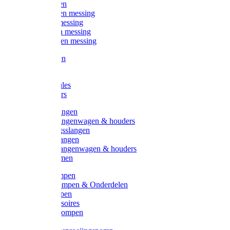
Kogelkranen
Koppelingen messing
Sproeiers messing
Tuinspuiten messing
Slangstukken messing
Handspuiten
Gieters
Kunststoftules
Regenmeters
Overige slangen
Overige slangenwagen & houders
Beregeningsslangen
Gardena slangen
Gardena slangenwagen & houders
Slangklemmen
Leader pompen
Zwengelpompen & Onderdelen
Ebara pompen
Pompaccessoires
Excellent pompen
Kinpumps