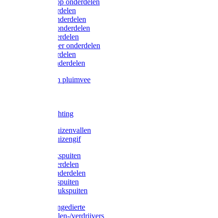
Lister/Liscop onderdelen
Eider onderdelen
Heiniger onderdelen
Constanta onderdelen
Moser onderdelen
Farm Clipper onderdelen
Oster onderdelen
TailWell onderdelen
Voerbakken pluimvee
Katten
Honden
LED verlichting
Ratten / Muizenvallen
Ratten / Muizengif
Gloria drukspuiten
Gloria onderdelen
Gardena onderdelen
Dario drukspuiten
Gardena drukspuiten
Diversen ongedierte
Insectenvallen-/verdrijvers