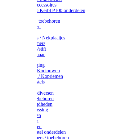
Drinkbak accessoires
Weidepomp Kerbl P100 onderdelen
Oormerken toebehoren
Enkelbanden
Oormerken
Halsplaatjes / Nekplaatjes
Kokernummers
Merkspray-/stift
Veemerkschaar
Uierverzorging
Halsters & Koetouwen
Halsriemen / Kopriemen
Koerugborstels
Koeliften
Koe / Stier diversen
Melkers toebehoren
Stalbenodigdheden
Kalververlossing
Stierenringen
Onthoornen
Kalverflessen
Koerugborstel onderdelen
Kalveremmers / toebehoren