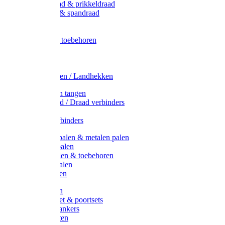
Metaal draad & prikkeldraad
Binddraad & spandraad
Gaas
Lint
Afrasternet toebehoren
Draad
Afrasternet
Koord
Weidehekken / Landhekken
Spanners en tangen
Lint / Koord / Draad verbinders
Haspels
Litzclip verbinders
Recycling palen & metalen palen
Kunststof palen
T-Post t-palen & toebehoren
Glasfiber palen
Houten palen
Poortgrepen
Doorgangset & poortsets
Poortgreepankers
Weidepoorten