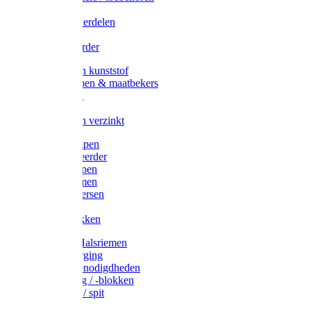
Veedrijvers
Koelift onderdelen
Antizuig
Uieronthaarder
Voerbakken kunststof
Voerscheppen & maatbekers
Hooiruiven
Hooinetten
Voerbakken verzinkt
Warmtelampen
Staartcoupeerder
Biggenkappen
Neuskrammen
Varken diversen
Zeugeband
Varkensbakken
Halsters / Halsriemen
Hoefverzorging
Lammer benodigdheden
Ramdektuig / -blokken
Vastzetpen / spit