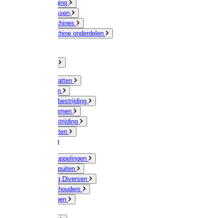
Veeverzorging
Scheermessen
Scheermachines
Scheermachine onderdelen
Huisdieren
Kippen
Verlichting
Muizen / Ratten
Drukspuiten
Ongediertebestrijding
Mollenklemmen
Onkruidbestrijding
Vliegenkasten
Meststoffen
Messing koppelingen
Gieters / Spuiten
Besproeiing Diversen
Slangen & houders
Waterpompen
Tyleen