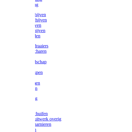
Victorketting
Afbraamschijven
Doorslijpschijven
Lamelschijven
Diamantschijven
Laselektroden
Schroevendraaiers
Tangen / Scharen
Zagen
Meetgereedschap
Beitels
Vijlen / Raspen
Sleutels
Lijmklemmen
Waterpassen
Bouwbeslag
Tuinbeslag
Grendels/schuifen
Hang en sluitwerk overig
Hengen/scharnieren
Scharnieren