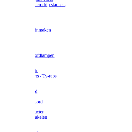
Gardena Microdrip startsets
Vet
Olie
Wecken & inmaken
Tricel
Americol
Zak- & Hoofdlampen
Lampjes
Tape en folie
Kabelbinders / Ty-raps
Bindtouw
Metselkoord
Touw
Elastisch koord
Afdekproducten
Heffen en takelen
Staalkabel