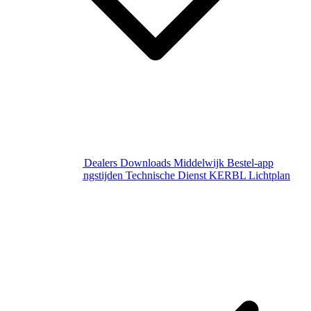
Over Middelwijk
Dealers
Downloads
Middelwijk Bestel-app
Gewijzigde openingstijden
Technische Dienst
KERBL Lichtplan
Aanvraag
Contact