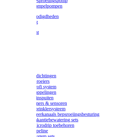
Gardena besproeiingspomp
Gardena dompelpompen
Tyleen benodigdheden
Tyleenslang
Lange bocht
Knie
T-stuk
Sok
Verloop
Nippels
Stop
Gardena afdichtingen
Gardena sproeiers
Gardena Profi system
Gardena koppelingen
Gardena tuinspuiten
Gardena timers & sensoren
Gardena Sprinklersysteem
Gardena meerkanaals bepsroeiingsbesturing
Gardena vakantiebewatering sets
Gardena Microdrip toebehoren
Gardena Pipeline
Gardena System sets