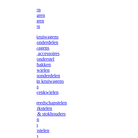
Bijlen
Snoeischaren
Heggenscharen
Takkenscharen
Snoeimessen
Landbouwkruiwagens
Kruiwagenonderdelen
Bouwkruiwagens
Kruiwagen accessoires
Kruiwagenonderstel
Kruiwagenbakken
Kruiwagenwielen
Steekwagenonderdelen
Huis en Tuin kruiwagens
Steekwagen
Bok- en Zwenkwielen
Overige gereedschapstelen
Bezem-/Harkstelen
Handvaten & stokhouders
Hamerstelen
Spadestelen
Graanschopstelen
Schopstelen