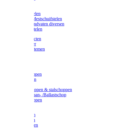
Bijlstelen
Vorkstelen
Gardena stelen
Sneeuw- /Mestschuifstelen
Stelen / Handvaten diversen
Telescoopstelen
Tuin producten
Fruitplukker
Ophangsystemen
Tuinafval
Manden
Spades
Betonschoppen
Schepbatsen
Batsen
Ballastschoppen & stalschoppen
Slijtsrip Graan- /Ballastschop
Graanschoppen
Spitvorken
Hooivorken
Mestvorken
Bietenvorken