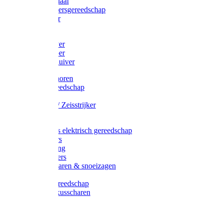
Afzetmateriaal
Stratenmakersgereedschap
Straathamer
Koevoeten
Mestschuiver
Mestschraper
Sneeuwschuiver
Zeis toebehoren
Baggergereedschap
Zeisen
Wetstenen / Zeisstrijker
Zeisboom
Accessoires elektrisch gereedschap
Grasmaaiers
Tuinreiniging
Robotmaaiers
Heggenscharen & snoeizagen
Trimmers
Klussen gereedschap
Gras & buxusscharen
Snoeizaag
Boomband