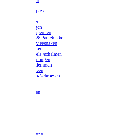
Waslijndraad
Simplexknipjes
Wervels
Sleutelringen
Gelaste ringen
Borgveren-/pennen
Musketons & Paniekhaken
S-haken & vleeshaken
Karabijnhaken
Noodschakels-/schalmen
Harp-/D-sluitingen
Staaldraadklemmen
Spanschroeven
Ringmoeren-/schroeven
Puntkousen
U-beugels
Aanlegringen
Lasthaken
Nagels
Krammen
Spijkers
Voetketting
Scheepsketting