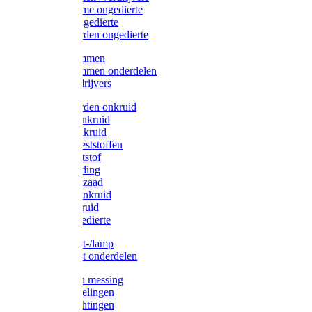
Protect Home ongedierte
Solabiol ongedierte
Protect Garden ongedierte
Mollenklemmen
Mollenklemmen onderdelen
Mollenverdrijvers
Protect Garden onkruid
Diversen onkruid
Solabiol onkruid
Solabiol meststoffen
Pokon meststof
Pokon voeding
Pokon graszaad
Roundup onkruid
Pokon onkruid
Pokon ongedierte
Vliegenkast-/lamp
Vliegenkast onderdelen
Zuigkorven messing
Geka koppelingen
Geka afdichtingen