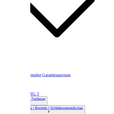
Contact
Retourformulier
Garantieaanvraag
OPRUIMING !!
01) Land-& Tuinbouw
02) Bezems / Borstels / Schildersgereedschap