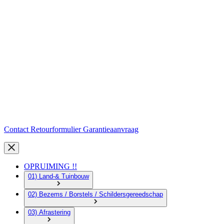
Contact
Retourformulier
Garantieaanvraag
OPRUIMING !!
01) Land-& Tuinbouw
02) Bezems / Borstels / Schildersgereedschap
03) Afrastering