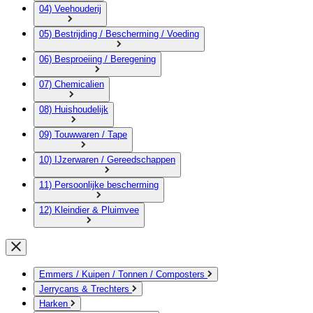
04) Veehouderij
05) Bestrijding / Bescherming / Voeding
06) Besproeiing / Beregening
07) Chemicalien
08) Huishoudelijk
09) Touwwaren / Tape
10) IJzerwaren / Gereedschappen
11) Persoonlijke bescherming
12) Kleindier & Pluimvee
Emmers / Kuipen / Tonnen / Composters
Jerrycans & Trechters
Harken