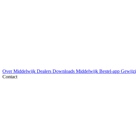
Over Middelwijk
Dealers
Downloads
Middelwijk Bestel-app
Gewijzi
Contact