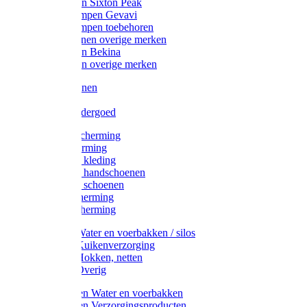
Werklaarzen Sixton Peak
Schoenklompen Gevavi
Schoenklompen toebehoren
Werkschoenen overige merken
Werklaarzen Bekina
Werklaarzen overige merken
Handschoenen
Mutsen
Thermo ondergoed
Gehoorbescherming
Oogbescherming
Disposable kleding
Disposable handschoenen
Disposable schoenen
Mondbescherming
Hoofdbescherming
Pluimvee Water en voerbakken / silos
Pluimvee Kuikenverzorging
Pluimvee Hokken, netten
Pluimvee Overig
Knaagdieren Water en voerbakken
Knaagdieren Verzorgingsproducten