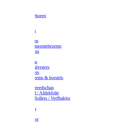
Voorhamer
Hamers
Slede toebehoren
Sledes
Composters
Straatbezems
Stads- / Gemeentebezems
Terrasbezems
Stalbezems
Gootbezems
Kamer-/Zaalvegers
Vloertrekkers
Onkruidbezems & borstels
Schildersgereedschap
Afplakband / Afdekfolie
Kwasten / Rollers / Verfbakjes
Mixers
Afdekfoliën
Messen
Schuurpapier
Luiwagens