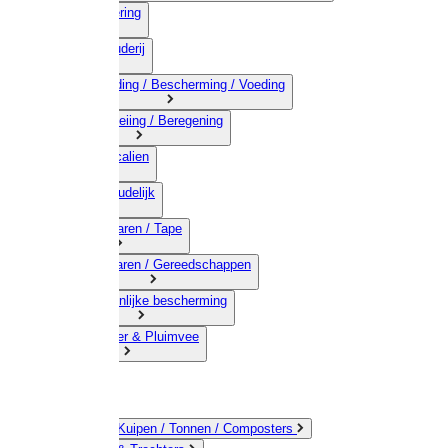
03) Afrastering
04) Veehouderij
05) Bestrijding / Bescherming / Voeding
06) Besproeiing / Beregening
07) Chemicalien
08) Huishoudelijk
09) Touwwaren / Tape
10) IJzerwaren / Gereedschappen
11) Persoonlijke bescherming
12) Kleindier & Pluimvee
Emmers / Kuipen / Tonnen / Composters