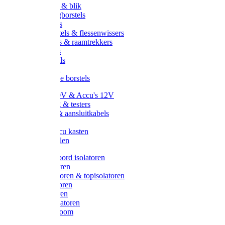
Handveger & blik
Voetenveegborstels
Handvegers
Afwasborstels & flessenwissers
Wasborstels & raamtrekkers
Tonborstels
Werkborstels
Ragebollen
Hygienische borstels
Batterijen 9V & Accu's 12V
Beveiliging & testers
Kabelsets & aansluitkabels
Aarding
Metalen accu kasten
Zonnepanelen
Draad & koord isolatoren
Ringisolatoren
Extra isolatoren & topisolatoren
Hoekisolatoren
Lintisolatoren
Afstandisolatoren
Isolatorenboom