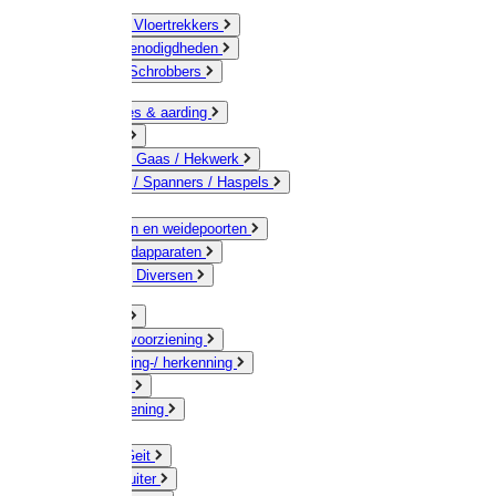
Bezems & Vloertrekkers
Schildersbenodigdheden
Borstels / Schrobbers
Accessoires & aarding
Isolatoren
Geleiders / Gaas / Hekwerk
Verbinders / Spanners / Haspels
Palen
Doorgangen en weidepoorten
Schrikdraadapparaten
Afrastering Diversen
Erf & Stal
Drinkwatervoorziening
Veemarkering-/ herkenning
Koe / Stier
Voervoorziening
Varken
Schaap / Geit
Paard & Ruiter