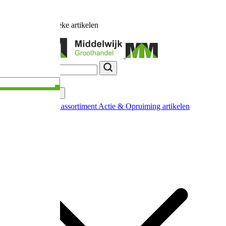
Ruim
17.000
unieke artikelen
Categorieën
Nieuw in ons assortiment
Actie & Opruiming artikelen
Extra