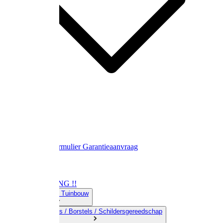
Contact
Retourformulier
Garantieaanvraag
OPRUIMING !!
01) Land-& Tuinbouw
02) Bezems / Borstels / Schildersgereedschap