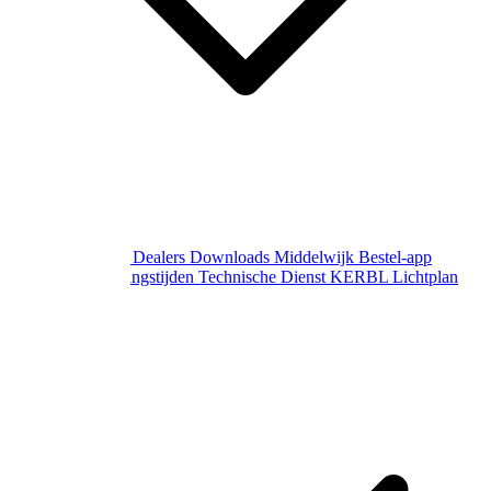
Over Middelwijk
Dealers
Downloads
Middelwijk Bestel-app
Gewijzigde openingstijden
Technische Dienst
KERBL Lichtplan
Aanvraag
Contact