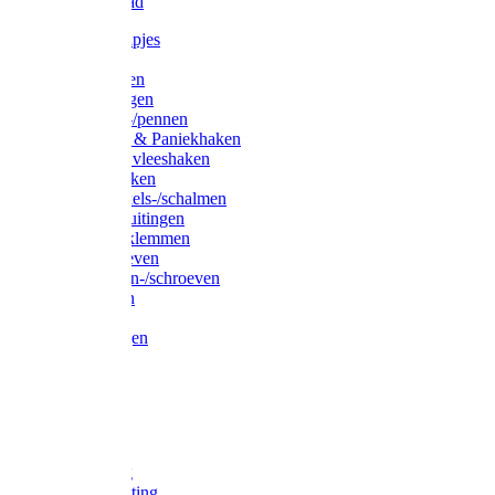
Waslijndraad
Simplexknipjes
Wervels
Sleutelringen
Gelaste ringen
Borgveren-/pennen
Musketons & Paniekhaken
S-haken & vleeshaken
Karabijnhaken
Noodschakels-/schalmen
Harp-/D-sluitingen
Staaldraadklemmen
Spanschroeven
Ringmoeren-/schroeven
Puntkousen
U-beugels
Aanlegringen
Lasthaken
Nagels
Krammen
Spijkers
Voetketting
Scheepsketting