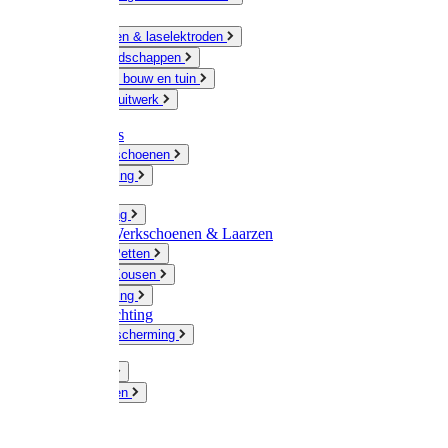
Ketting
Slijpschijven & laselektroden
Handgereedschappen
IJzerwaren bouw en tuin
Hang en sluitwerk
Disposables
Werkhandschoenen
Regenkleding
Klompen
Werkkleding
Wandel-/ Werkschoenen & Laarzen
Hoeden / Petten
Sokken / Kousen
Winterkleding
Winkelinrichting
Gelaatsbescherming
Pluimvee
Knaagdieren
Hond
Kat