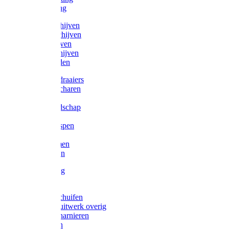
Victorketting
Afbraamschijven
Doorslijpschijven
Lamelschijven
Diamantschijven
Laselektroden
Schroevendraaiers
Tangen / Scharen
Zagen
Meetgereedschap
Beitels
Vijlen / Raspen
Sleutels
Lijmklemmen
Waterpassen
Bouwbeslag
Tuinbeslag
Grendels/schuifen
Hang en sluitwerk overig
Hengen/scharnieren
Scharnieren