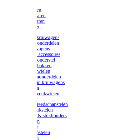
Bijlen
Snoeischaren
Heggenscharen
Takkenscharen
Snoeimessen
Landbouwkruiwagens
Kruiwagenonderdelen
Bouwkruiwagens
Kruiwagen accessoires
Kruiwagenonderstel
Kruiwagenbakken
Kruiwagenwielen
Steekwagenonderdelen
Huis en Tuin kruiwagens
Steekwagen
Bok- en Zwenkwielen
Overige gereedschapstelen
Bezem-/Harkstelen
Handvaten & stokhouders
Hamerstelen
Spadestelen
Graanschopstelen
Schopstelen