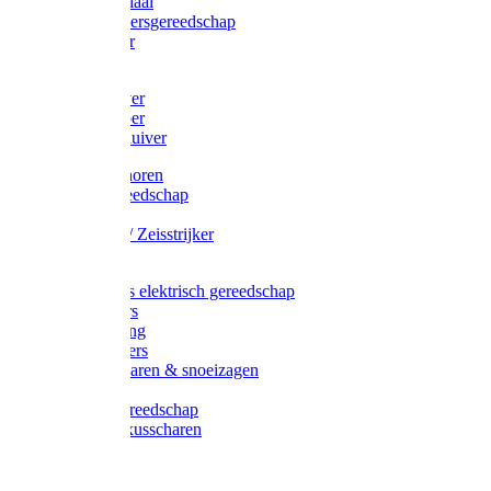
Afzetmateriaal
Stratenmakersgereedschap
Straathamer
Koevoeten
Mestschuiver
Mestschraper
Sneeuwschuiver
Zeis toebehoren
Baggergereedschap
Zeisen
Wetstenen / Zeisstrijker
Zeisboom
Accessoires elektrisch gereedschap
Grasmaaiers
Tuinreiniging
Robotmaaiers
Heggenscharen & snoeizagen
Trimmers
Klussen gereedschap
Gras & buxusscharen
Snoeizaag
Boomband