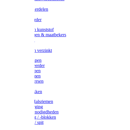
Veedrijvers
Koelift onderdelen
Antizuig
Uieronthaarder
Voerbakken kunststof
Voerscheppen & maatbekers
Hooiruiven
Hooinetten
Voerbakken verzinkt
Warmtelampen
Staartcoupeerder
Biggenkappen
Neuskrammen
Varken diversen
Zeugeband
Varkensbakken
Halsters / Halsriemen
Hoefverzorging
Lammer benodigdheden
Ramdektuig / -blokken
Vastzetpen / spit