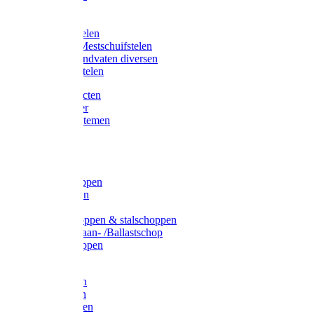
Bijlstelen
Vorkstelen
Gardena stelen
Sneeuw- /Mestschuifstelen
Stelen / Handvaten diversen
Telescoopstelen
Tuin producten
Fruitplukker
Ophangsystemen
Tuinafval
Manden
Spades
Betonschoppen
Schepbatsen
Batsen
Ballastschoppen & stalschoppen
Slijtsrip Graan- /Ballastschop
Graanschoppen
Spitvorken
Hooivorken
Mestvorken
Bietenvorken