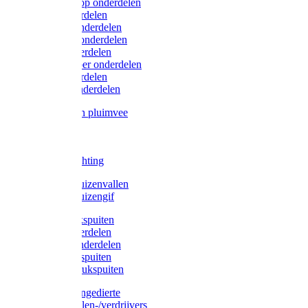
Lister/Liscop onderdelen
Eider onderdelen
Heiniger onderdelen
Constanta onderdelen
Moser onderdelen
Farm Clipper onderdelen
Oster onderdelen
TailWell onderdelen
Voerbakken pluimvee
Katten
Honden
LED verlichting
Ratten / Muizenvallen
Ratten / Muizengif
Gloria drukspuiten
Gloria onderdelen
Gardena onderdelen
Dario drukspuiten
Gardena drukspuiten
Diversen ongedierte
Insectenvallen-/verdrijvers