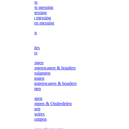
Kogelkranen
Koppelingen messing
Sproeiers messing
Tuinspuiten messing
Slangstukken messing
Handspuiten
Gieters
Kunststoftules
Regenmeters
Overige slangen
Overige slangenwagen & houders
Beregeningsslangen
Gardena slangen
Gardena slangenwagen & houders
Slangklemmen
Leader pompen
Zwengelpompen & Onderdelen
Ebara pompen
Pompaccessoires
Excellent pompen
Kinpumps