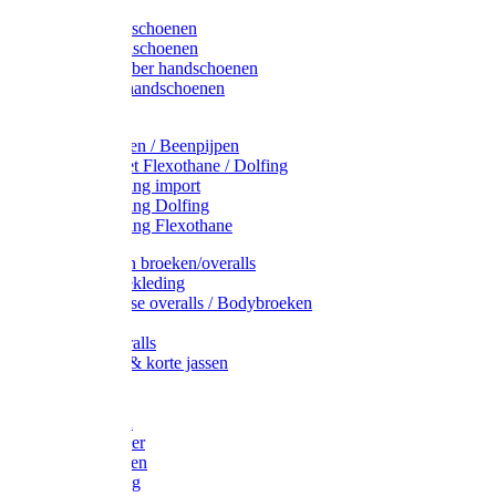
Latex handschoenen
Leren handschoenen
PVC / Rubber handschoenen
Katoenen handschoenen
Display
Plukmouwen / Beenpijpen
Reparatieset Flexothane / Dolfing
Regenkleding import
Regenkleding Dolfing
Regenkleding Flexothane
Toebehoren broeken/overalls
Signalisatiekleding
Amerikaanse overalls / Bodybroeken
Overalls
Kinderoveralls
Stofjassen & korte jassen
Werktruien
T-shirts
Werkjassen
Bodywarmer
Werkbroeken
Zaagkleding