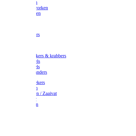
Maisvorken
Aardappelvorken
Vijgenvorken
Strohaak
Cultivators
Tuinkrabbers
Hakken
Schoffels
Onkruidstekers & krabbers
Hartschoffels
Ruitschoffels
Onkruidbranders
Graskantstekers
Verticuteren
Strooiwagen / Zaaivat
Grasmaaier
Grasscharen
Gazonrol
Trimmer
Grondboor
Tuinhamer