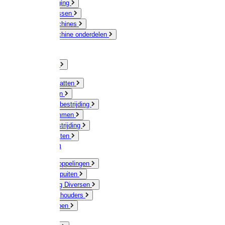
Veeverzorging
Scheermessen
Scheermachines
Scheermachine onderdelen
Huisdieren
Kippen
Verlichting
Muizen / Ratten
Drukspuiten
Ongediertebestrijding
Mollenklemmen
Onkruidbestrijding
Vliegenkasten
Meststoffen
Messing koppelingen
Gieters / Spuiten
Besproeiing Diversen
Slangen & houders
Waterpompen
Tyleen