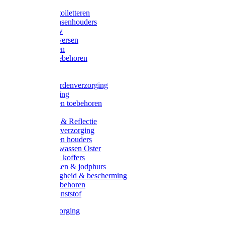
Halsters
Poetsen & toiletteren
Zadel-/Trensenhouders
Halstertouw
Halsters diversen
Hoofdstellen
Zadel & toebehoren
Longeren
Zwepen
Rapide paardenverzorging
Ruiter kleding
Hoofdstellen toebehoren
Dekens
Verlichting & Reflectie
Rapide leerverzorging
Likstenen en houders
Poetsen & wassen Oster
Poetssets & koffers
Ruiter laarzen & jodphurs
Ruiter veiligheid & bescherming
Ruiter - toebehoren
Voerbak kunststof
Klauwverzorging
Diversen