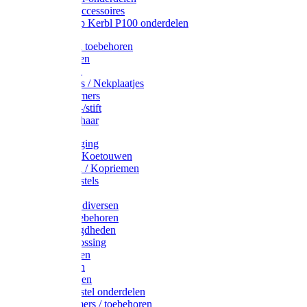
Drinkbak accessoires
Weidepomp Kerbl P100 onderdelen
Oormerken toebehoren
Enkelbanden
Oormerken
Halsplaatjes / Nekplaatjes
Kokernummers
Merkspray-/stift
Veemerkschaar
Uierverzorging
Halsters & Koetouwen
Halsriemen / Kopriemen
Koerugborstels
Koeliften
Koe / Stier diversen
Melkers toebehoren
Stalbenodigdheden
Kalververlossing
Stierenringen
Onthoornen
Kalverflessen
Koerugborstel onderdelen
Kalveremmers / toebehoren