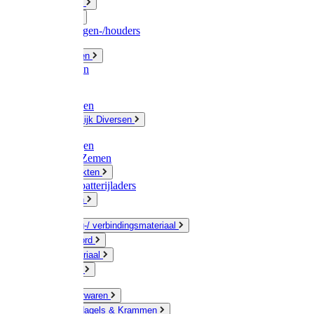
Fittingwerk
Gardena
Slangenwagen-/houders
Olie / Vetten
Chemicalien
Verven
Plasticzakken
Huishoudelijk Diversen
Matten
Zaksluitingen
Sponzen / Zemen
Zeepprodukten
Batterij & batterijladers
Zaklampen
Verpakking-/ verbindingsmateriaal
Touw / Koord
Afdekmateriaal
Staalkabel
Kleine ijzerwaren
Spijkers, Nagels & Krammen