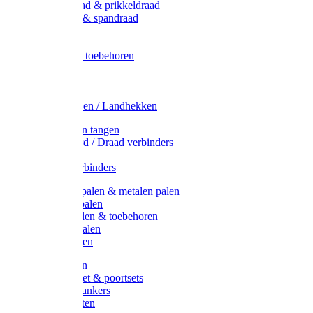
Metaal draad & prikkeldraad
Binddraad & spandraad
Gaas
Lint
Afrasternet toebehoren
Draad
Afrasternet
Koord
Weidehekken / Landhekken
Spanners en tangen
Lint / Koord / Draad verbinders
Haspels
Litzclip verbinders
Recycling palen & metalen palen
Kunststof palen
T-Post t-palen & toebehoren
Glasfiber palen
Houten palen
Poortgrepen
Doorgangset & poortsets
Poortgreepankers
Weidepoorten