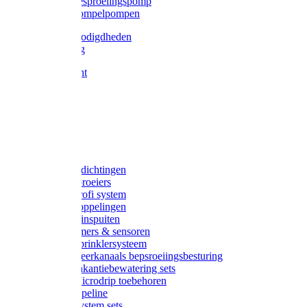
Gardena besproeiingspomp
Gardena dompelpompen
Tyleen benodigdheden
Tyleenslang
Lange bocht
Knie
T-stuk
Sok
Verloop
Nippels
Stop
Gardena afdichtingen
Gardena sproeiers
Gardena Profi system
Gardena koppelingen
Gardena tuinspuiten
Gardena timers & sensoren
Gardena Sprinklersysteem
Gardena meerkanaals bepsroeiingsbesturing
Gardena vakantiebewatering sets
Gardena Microdrip toebehoren
Gardena Pipeline
Gardena System sets