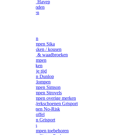
Werkjassen Havep
Thermohemden
Overhemden
Hoeden
Petten
Werksokken
Schoenklompen Sika
Thermo sokken / kousen
Lieslaarzen & waadbroeken
Houten klompen
Wandelsokken
Laarzen vrije tijd
Werklaarzen Dunlop
Kunststof klompen
Schoenklompen Simson
Schoenklompen Strovels
Schoenklompen overige merken
Wandel-/ Werkschoenen Grisport
Werkschoenen No-Risk
Klomppantoffel
Werklaarzen Grisport
Accessoires
Houten klompen toebehoren