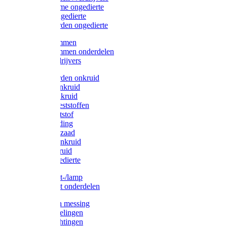
Protect Home ongedierte
Solabiol ongedierte
Protect Garden ongedierte
Mollenklemmen
Mollenklemmen onderdelen
Mollenverdrijvers
Protect Garden onkruid
Diversen onkruid
Solabiol onkruid
Solabiol meststoffen
Pokon meststof
Pokon voeding
Pokon graszaad
Roundup onkruid
Pokon onkruid
Pokon ongedierte
Vliegenkast-/lamp
Vliegenkast onderdelen
Zuigkorven messing
Geka koppelingen
Geka afdichtingen