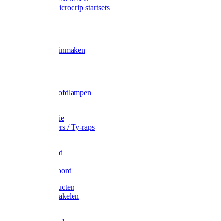
Gardena Microdrip startsets
Vet
Olie
Wecken & inmaken
Tricel
Americol
Zak- & Hoofdlampen
Lampjes
Tape en folie
Kabelbinders / Ty-raps
Bindtouw
Metselkoord
Touw
Elastisch koord
Afdekproducten
Heffen en takelen
Staalkabel