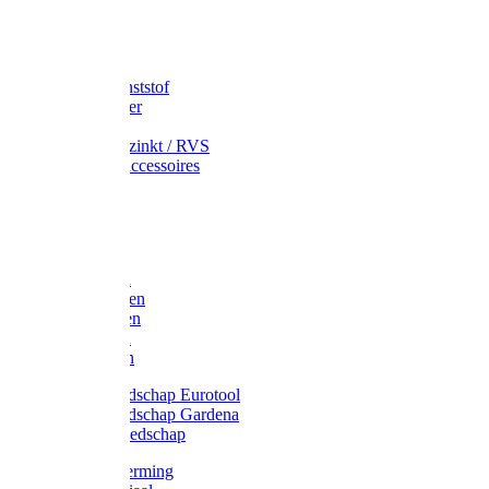
Speciekuip
Emmer kunststof
Schepemmer
Voerton
Emmer verzinkt / RVS
Regenton accessoires
Regenton
Jerrycans
Trechter
Polyharken
Gazonharken
Asfaltharken
Tuinharken
Hooiharken
Handgereedschap Eurotool
Handgereedschap Gardena
Kindergereedschap
Kniebescherming