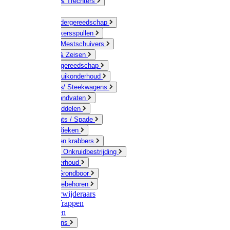
Jerrycans & Trechters
Harken
Hand-/ Kindergereedschap
Stratenmakersspullen
Sneeuw- / Mestschuivers
Baggeren & Zeisen
Elektrisch gereedschap
Boom / Struikonderhoud
Kruiwagens/ Steekwagens
Stelen / Handvaten
Tuinhulpmiddelen
Schop / Bats / Spade
Vorken & Rieken
Cultivator en krabbers
Schoffels / Onkruidbestrijding
Gazononderhoud
Hamers / Grondboor
Sledes / toebehoren
Onkruidverwijderaars
Ladders / Trappen
Werkbanken
Betonmolens