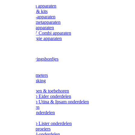
Onderdelen apparaten
Starter sets & kits
9V Batterij-apparaten
230V Lichtnetapparaten
12V Accu-apparaten
230V / 12V Combi apparaten
Zonne-energie apparaten
Tangen
Waarschuwingsbordjes
Afkuilen
Reiniging
Wegers en meters
Video bewaking
Weidepompen & toebehoren
Weidepomp Eider onderdelen
Weidepomp Utina & Ipsam onderdelen
Drinkbakken
Drinkbak onderdelen
Vlotters
Weidepomp Lister onderdelen
Nippels / Sproeiers
Drinknippel-onderdelen