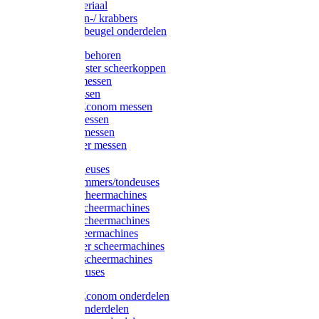
Injectiemateriaal
Hoefmessen-/ krabbers
Hoefbekapbeugel onderdelen
Messen toebehoren
Moser & Oster scheerkoppen
Hauptner messen
Liscop messen
Aesculap/Econom messen
Heiniger messen
Constanta messen
FarmClipper messen
Moser tondeuses
Overige trimmers/tondeuses
Heiniger scheermachines
Hauptner scheermachines
Aesculap scheermachines
Liscop scheermachines
FarmClipper scheermachines
Constanta scheermachines
Wahl tondeuses
Aesculap/Econom onderdelen
Hauptner onderdelen