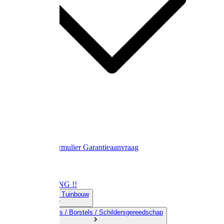
Contact
Retourformulier
Garantieaanvraag
OPRUIMING !!
01) Land-& Tuinbouw
02) Bezems / Borstels / Schildersgereedschap