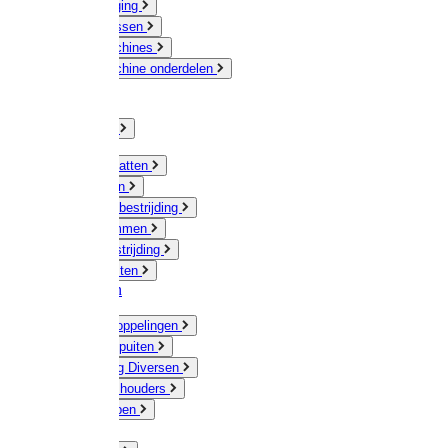
Veeverzorging
Scheermessen
Scheermachines
Scheermachine onderdelen
Huisdieren
Kippen
Verlichting
Muizen / Ratten
Drukspuiten
Ongediertebestrijding
Mollenklemmen
Onkruidbestrijding
Vliegenkasten
Meststoffen
Messing koppelingen
Gieters / Spuiten
Besproeiing Diversen
Slangen & houders
Waterpompen
Tyleen