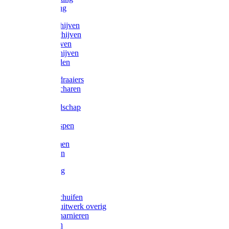
Victorketting
Afbraamschijven
Doorslijpschijven
Lamelschijven
Diamantschijven
Laselektroden
Schroevendraaiers
Tangen / Scharen
Zagen
Meetgereedschap
Beitels
Vijlen / Raspen
Sleutels
Lijmklemmen
Waterpassen
Bouwbeslag
Tuinbeslag
Grendels/schuifen
Hang en sluitwerk overig
Hengen/scharnieren
Scharnieren