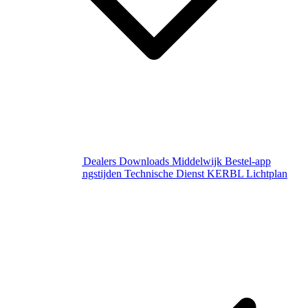
Over Middelwijk
Dealers
Downloads
Middelwijk Bestel-app
Gewijzigde openingstijden
Technische Dienst
KERBL Lichtplan
Aanvraag
Contact