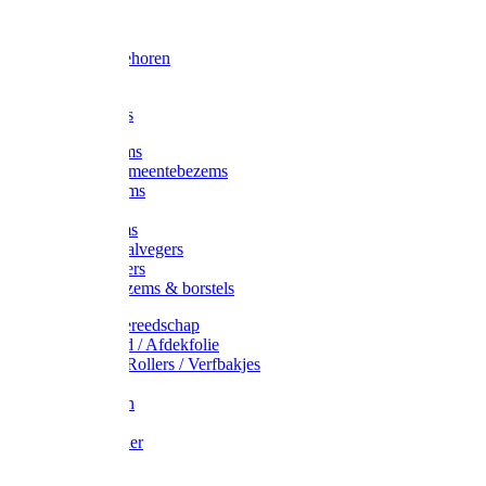
Voorhamer
Hamers
Slede toebehoren
Sledes
Composters
Straatbezems
Stads- / Gemeentebezems
Terrasbezems
Stalbezems
Gootbezems
Kamer-/Zaalvegers
Vloertrekkers
Onkruidbezems & borstels
Schildersgereedschap
Afplakband / Afdekfolie
Kwasten / Rollers / Verfbakjes
Mixers
Afdekfoliën
Messen
Schuurpapier
Luiwagens