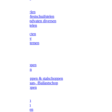
Bijlstelen
Vorkstelen
Gardena stelen
Sneeuw- /Mestschuifstelen
Stelen / Handvaten diversen
Telescoopstelen
Tuin producten
Fruitplukker
Ophangsystemen
Tuinafval
Manden
Spades
Betonschoppen
Schepbatsen
Batsen
Ballastschoppen & stalschoppen
Slijtsrip Graan- /Ballastschop
Graanschoppen
Spitvorken
Hooivorken
Mestvorken
Bietenvorken