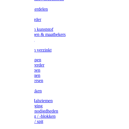
Veedrijvers
Koelift onderdelen
Antizuig
Uieronthaarder
Voerbakken kunststof
Voerscheppen & maatbekers
Hooiruiven
Hooinetten
Voerbakken verzinkt
Warmtelampen
Staartcoupeerder
Biggenkappen
Neuskrammen
Varken diversen
Zeugeband
Varkensbakken
Halsters / Halsriemen
Hoefverzorging
Lammer benodigdheden
Ramdektuig / -blokken
Vastzetpen / spit