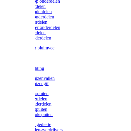
Lister/Liscop onderdelen
Eider onderdelen
Heiniger onderdelen
Constanta onderdelen
Moser onderdelen
Farm Clipper onderdelen
Oster onderdelen
TailWell onderdelen
Voerbakken pluimvee
Katten
Honden
LED verlichting
Ratten / Muizenvallen
Ratten / Muizengif
Gloria drukspuiten
Gloria onderdelen
Gardena onderdelen
Dario drukspuiten
Gardena drukspuiten
Diversen ongedierte
Insectenvallen-/verdrijvers