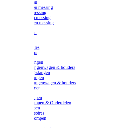
Kogelkranen
Koppelingen messing
Sproeiers messing
Tuinspuiten messing
Slangstukken messing
Handspuiten
Gieters
Kunststoftules
Regenmeters
Overige slangen
Overige slangenwagen & houders
Beregeningsslangen
Gardena slangen
Gardena slangenwagen & houders
Slangklemmen
Leader pompen
Zwengelpompen & Onderdelen
Ebara pompen
Pompaccessoires
Excellent pompen
Kinpumps