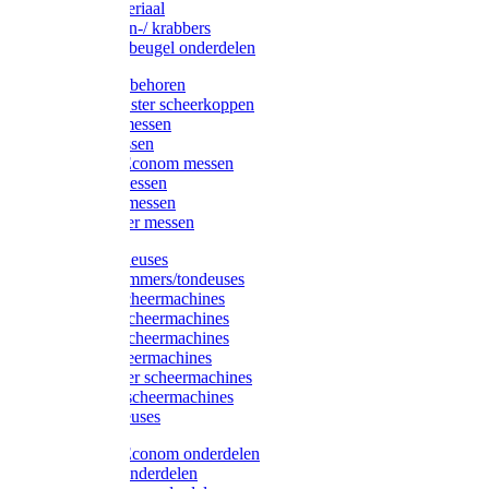
Injectiemateriaal
Hoefmessen-/ krabbers
Hoefbekapbeugel onderdelen
Messen toebehoren
Moser & Oster scheerkoppen
Hauptner messen
Liscop messen
Aesculap/Econom messen
Heiniger messen
Constanta messen
FarmClipper messen
Moser tondeuses
Overige trimmers/tondeuses
Heiniger scheermachines
Hauptner scheermachines
Aesculap scheermachines
Liscop scheermachines
FarmClipper scheermachines
Constanta scheermachines
Wahl tondeuses
Aesculap/Econom onderdelen
Hauptner onderdelen