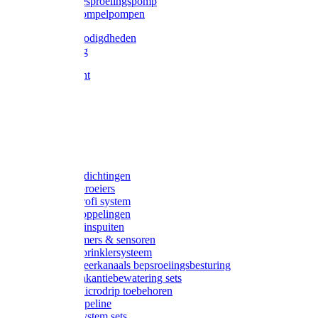
Gardena besproeiingspomp
Gardena dompelpompen
Tyleen benodigdheden
Tyleenslang
Lange bocht
Knie
T-stuk
Sok
Verloop
Nippels
Stop
Gardena afdichtingen
Gardena sproeiers
Gardena Profi system
Gardena koppelingen
Gardena tuinspuiten
Gardena timers & sensoren
Gardena Sprinklersysteem
Gardena meerkanaals bepsroeiingsbesturing
Gardena vakantiebewatering sets
Gardena Microdrip toebehoren
Gardena Pipeline
Gardena System sets