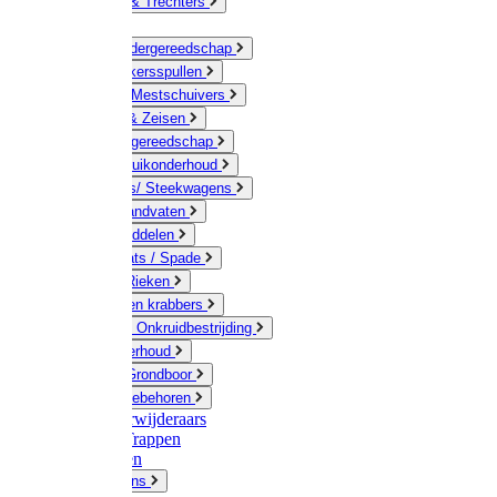
Jerrycans & Trechters
Harken
Hand-/ Kindergereedschap
Stratenmakersspullen
Sneeuw- / Mestschuivers
Baggeren & Zeisen
Elektrisch gereedschap
Boom / Struikonderhoud
Kruiwagens/ Steekwagens
Stelen / Handvaten
Tuinhulpmiddelen
Schop / Bats / Spade
Vorken & Rieken
Cultivator en krabbers
Schoffels / Onkruidbestrijding
Gazononderhoud
Hamers / Grondboor
Sledes / toebehoren
Onkruidverwijderaars
Ladders / Trappen
Werkbanken
Betonmolens