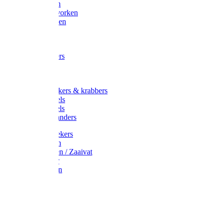
Maisvorken
Aardappelvorken
Vijgenvorken
Strohaak
Cultivators
Tuinkrabbers
Hakken
Schoffels
Onkruidstekers & krabbers
Hartschoffels
Ruitschoffels
Onkruidbranders
Graskantstekers
Verticuteren
Strooiwagen / Zaaivat
Grasmaaier
Grasscharen
Gazonrol
Trimmer
Grondboor
Tuinhamer