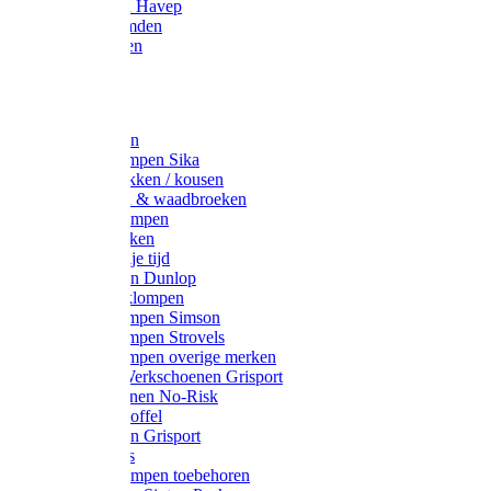
Werkjassen Havep
Thermohemden
Overhemden
Hoeden
Petten
Werksokken
Schoenklompen Sika
Thermo sokken / kousen
Lieslaarzen & waadbroeken
Houten klompen
Wandelsokken
Laarzen vrije tijd
Werklaarzen Dunlop
Kunststof klompen
Schoenklompen Simson
Schoenklompen Strovels
Schoenklompen overige merken
Wandel-/ Werkschoenen Grisport
Werkschoenen No-Risk
Klomppantoffel
Werklaarzen Grisport
Accessoires
Houten klompen toebehoren