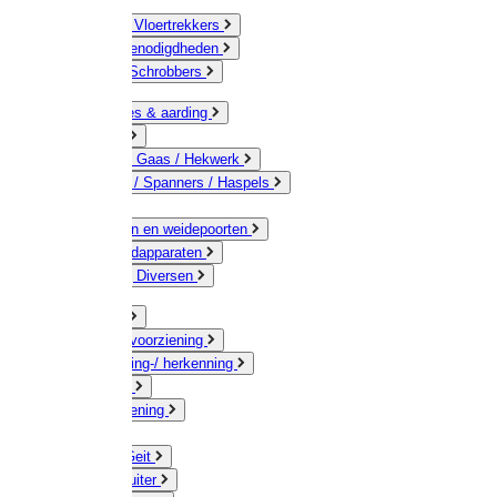
Bezems & Vloertrekkers
Schildersbenodigdheden
Borstels / Schrobbers
Accessoires & aarding
Isolatoren
Geleiders / Gaas / Hekwerk
Verbinders / Spanners / Haspels
Palen
Doorgangen en weidepoorten
Schrikdraadapparaten
Afrastering Diversen
Erf & Stal
Drinkwatervoorziening
Veemarkering-/ herkenning
Koe / Stier
Voervoorziening
Varken
Schaap / Geit
Paard & Ruiter