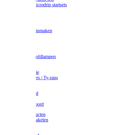
Gardena Microdrip startsets
Vet
Olie
Wecken & inmaken
Tricel
Americol
Zak- & Hoofdlampen
Lampjes
Tape en folie
Kabelbinders / Ty-raps
Bindtouw
Metselkoord
Touw
Elastisch koord
Afdekproducten
Heffen en takelen
Staalkabel