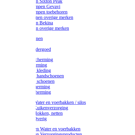
Werklaarzen Sixton Peak
Schoenklompen Gevavi
Schoenklompen toebehoren
Werkschoenen overige merken
Werklaarzen Bekina
Werklaarzen overige merken
Handschoenen
Mutsen
Thermo ondergoed
Gehoorbescherming
Oogbescherming
Disposable kleding
Disposable handschoenen
Disposable schoenen
Mondbescherming
Hoofdbescherming
Pluimvee Water en voerbakken / silos
Pluimvee Kuikenverzorging
Pluimvee Hokken, netten
Pluimvee Overig
Knaagdieren Water en voerbakken
Knaagdieren Verzorgingsproducten