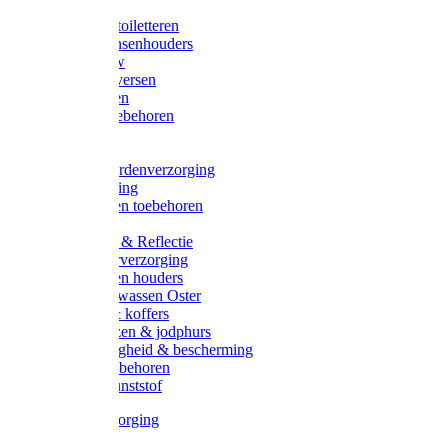
Halsters
Poetsen & toiletteren
Zadel-/Trensenhouders
Halstertouw
Halsters diversen
Hoofdstellen
Zadel & toebehoren
Longeren
Zwepen
Rapide paardenverzorging
Ruiter kleding
Hoofdstellen toebehoren
Dekens
Verlichting & Reflectie
Rapide leerverzorging
Likstenen en houders
Poetsen & wassen Oster
Poetssets & koffers
Ruiter laarzen & jodphurs
Ruiter veiligheid & bescherming
Ruiter - toebehoren
Voerbak kunststof
Klauwverzorging
Diversen