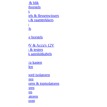
Handveger & blik
Voetenveegborstels
Handvegers
Afwasborstels & flessenwissers
Wasborstels & raamtrekkers
Tonborstels
Werkborstels
Ragebollen
Hygienische borstels
Batterijen 9V & Accu's 12V
Beveiliging & testers
Kabelsets & aansluitkabels
Aarding
Metalen accu kasten
Zonnepanelen
Draad & koord isolatoren
Ringisolatoren
Extra isolatoren & topisolatoren
Hoekisolatoren
Lintisolatoren
Afstandisolatoren
Isolatorenboom