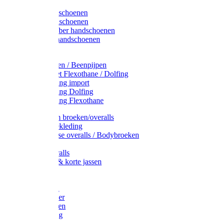
Latex handschoenen
Leren handschoenen
PVC / Rubber handschoenen
Katoenen handschoenen
Display
Plukmouwen / Beenpijpen
Reparatieset Flexothane / Dolfing
Regenkleding import
Regenkleding Dolfing
Regenkleding Flexothane
Toebehoren broeken/overalls
Signalisatiekleding
Amerikaanse overalls / Bodybroeken
Overalls
Kinderoveralls
Stofjassen & korte jassen
Werktruien
T-shirts
Werkjassen
Bodywarmer
Werkbroeken
Zaagkleding