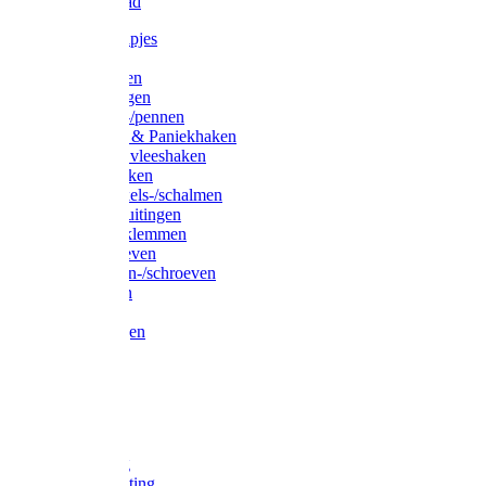
Waslijndraad
Simplexknipjes
Wervels
Sleutelringen
Gelaste ringen
Borgveren-/pennen
Musketons & Paniekhaken
S-haken & vleeshaken
Karabijnhaken
Noodschakels-/schalmen
Harp-/D-sluitingen
Staaldraadklemmen
Spanschroeven
Ringmoeren-/schroeven
Puntkousen
U-beugels
Aanlegringen
Lasthaken
Nagels
Krammen
Spijkers
Voetketting
Scheepsketting