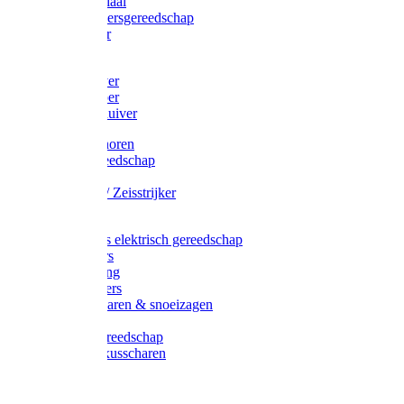
Afzetmateriaal
Stratenmakersgereedschap
Straathamer
Koevoeten
Mestschuiver
Mestschraper
Sneeuwschuiver
Zeis toebehoren
Baggergereedschap
Zeisen
Wetstenen / Zeisstrijker
Zeisboom
Accessoires elektrisch gereedschap
Grasmaaiers
Tuinreiniging
Robotmaaiers
Heggenscharen & snoeizagen
Trimmers
Klussen gereedschap
Gras & buxusscharen
Snoeizaag
Boomband