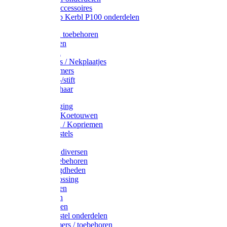
Drinkbak accessoires
Weidepomp Kerbl P100 onderdelen
Oormerken toebehoren
Enkelbanden
Oormerken
Halsplaatjes / Nekplaatjes
Kokernummers
Merkspray-/stift
Veemerkschaar
Uierverzorging
Halsters & Koetouwen
Halsriemen / Kopriemen
Koerugborstels
Koeliften
Koe / Stier diversen
Melkers toebehoren
Stalbenodigdheden
Kalververlossing
Stierenringen
Onthoornen
Kalverflessen
Koerugborstel onderdelen
Kalveremmers / toebehoren