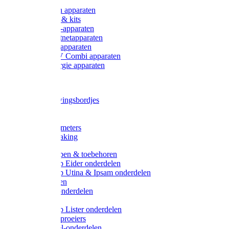
Onderdelen apparaten
Starter sets & kits
9V Batterij-apparaten
230V Lichtnetapparaten
12V Accu-apparaten
230V / 12V Combi apparaten
Zonne-energie apparaten
Tangen
Waarschuwingsbordjes
Afkuilen
Reiniging
Wegers en meters
Video bewaking
Weidepompen & toebehoren
Weidepomp Eider onderdelen
Weidepomp Utina & Ipsam onderdelen
Drinkbakken
Drinkbak onderdelen
Vlotters
Weidepomp Lister onderdelen
Nippels / Sproeiers
Drinknippel-onderdelen