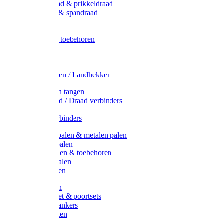
Metaal draad & prikkeldraad
Binddraad & spandraad
Gaas
Lint
Afrasternet toebehoren
Draad
Afrasternet
Koord
Weidehekken / Landhekken
Spanners en tangen
Lint / Koord / Draad verbinders
Haspels
Litzclip verbinders
Recycling palen & metalen palen
Kunststof palen
T-Post t-palen & toebehoren
Glasfiber palen
Houten palen
Poortgrepen
Doorgangset & poortsets
Poortgreepankers
Weidepoorten