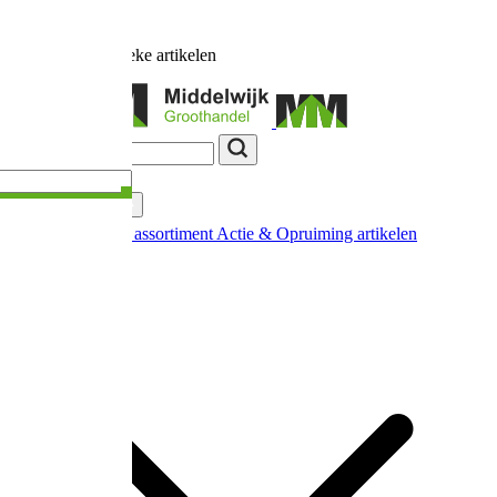
Ruim
17.000
unieke artikelen
Categorieën
Nieuw in ons assortiment
Actie & Opruiming artikelen
Extra