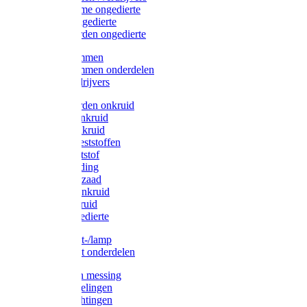
Protect Home ongedierte
Solabiol ongedierte
Protect Garden ongedierte
Mollenklemmen
Mollenklemmen onderdelen
Mollenverdrijvers
Protect Garden onkruid
Diversen onkruid
Solabiol onkruid
Solabiol meststoffen
Pokon meststof
Pokon voeding
Pokon graszaad
Roundup onkruid
Pokon onkruid
Pokon ongedierte
Vliegenkast-/lamp
Vliegenkast onderdelen
Zuigkorven messing
Geka koppelingen
Geka afdichtingen