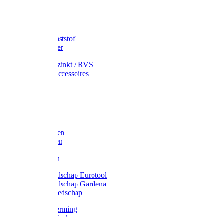
Speciekuip
Emmer kunststof
Schepemmer
Voerton
Emmer verzinkt / RVS
Regenton accessoires
Regenton
Jerrycans
Trechter
Polyharken
Gazonharken
Asfaltharken
Tuinharken
Hooiharken
Handgereedschap Eurotool
Handgereedschap Gardena
Kindergereedschap
Kniebescherming