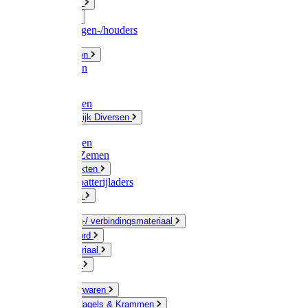
Fittingwerk
Gardena
Slangenwagen-/houders
Olie / Vetten
Chemicalien
Verven
Plasticzakken
Huishoudelijk Diversen
Matten
Zaksluitingen
Sponzen / Zemen
Zeepprodukten
Batterij & batterijladers
Zaklampen
Verpakking-/ verbindingsmateriaal
Touw / Koord
Afdekmateriaal
Staalkabel
Kleine ijzerwaren
Spijkers, Nagels & Krammen