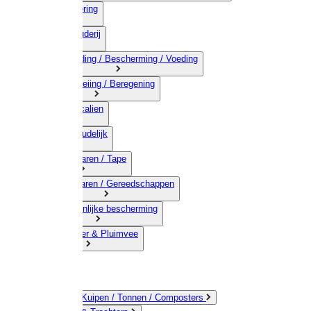
03) Afrastering
04) Veehouderij
05) Bestrijding / Bescherming / Voeding
06) Besproeiing / Beregening
07) Chemicalien
08) Huishoudelijk
09) Touwwaren / Tape
10) IJzerwaren / Gereedschappen
11) Persoonlijke bescherming
12) Kleindier & Pluimvee
Emmers / Kuipen / Tonnen / Composters