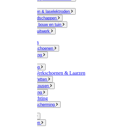
Ketting
Slijpschijven & laselektroden
Handgereedschappen
IJzerwaren bouw en tuin
Hang en sluitwerk
Disposables
Werkhandschoenen
Regenkleding
Klompen
Werkkleding
Wandel-/ Werkschoenen & Laarzen
Hoeden / Petten
Sokken / Kousen
Winterkleding
Winkelinrichting
Gelaatsbescherming
Pluimvee
Knaagdieren
Hond
Kat