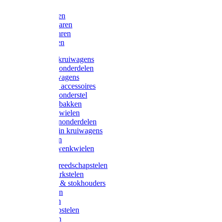
Bijlen
Snoeischaren
Heggenscharen
Takkenscharen
Snoeimessen
Landbouwkruiwagens
Kruiwagenonderdelen
Bouwkruiwagens
Kruiwagen accessoires
Kruiwagenonderstel
Kruiwagenbakken
Kruiwagenwielen
Steekwagenonderdelen
Huis en Tuin kruiwagens
Steekwagen
Bok- en Zwenkwielen
Overige gereedschapstelen
Bezem-/Harkstelen
Handvaten & stokhouders
Hamerstelen
Spadestelen
Graanschopstelen
Schopstelen