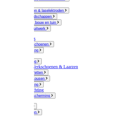
Ketting
Slijpschijven & laselektroden
Handgereedschappen
IJzerwaren bouw en tuin
Hang en sluitwerk
Disposables
Werkhandschoenen
Regenkleding
Klompen
Werkkleding
Wandel-/ Werkschoenen & Laarzen
Hoeden / Petten
Sokken / Kousen
Winterkleding
Winkelinrichting
Gelaatsbescherming
Pluimvee
Knaagdieren
Hond
Kat