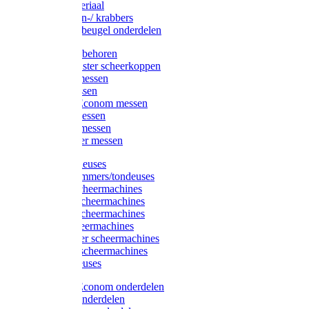
Injectiemateriaal
Hoefmessen-/ krabbers
Hoefbekapbeugel onderdelen
Messen toebehoren
Moser & Oster scheerkoppen
Hauptner messen
Liscop messen
Aesculap/Econom messen
Heiniger messen
Constanta messen
FarmClipper messen
Moser tondeuses
Overige trimmers/tondeuses
Heiniger scheermachines
Hauptner scheermachines
Aesculap scheermachines
Liscop scheermachines
FarmClipper scheermachines
Constanta scheermachines
Wahl tondeuses
Aesculap/Econom onderdelen
Hauptner onderdelen