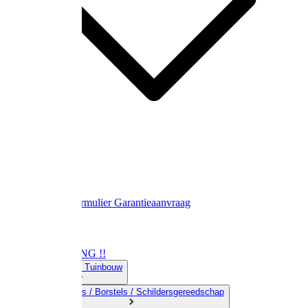
Contact
Retourformulier
Garantieaanvraag
OPRUIMING !!
01) Land-& Tuinbouw
02) Bezems / Borstels / Schildersgereedschap