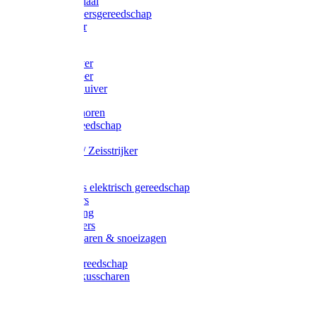
Afzetmateriaal
Stratenmakersgereedschap
Straathamer
Koevoeten
Mestschuiver
Mestschraper
Sneeuwschuiver
Zeis toebehoren
Baggergereedschap
Zeisen
Wetstenen / Zeisstrijker
Zeisboom
Accessoires elektrisch gereedschap
Grasmaaiers
Tuinreiniging
Robotmaaiers
Heggenscharen & snoeizagen
Trimmers
Klussen gereedschap
Gras & buxusscharen
Snoeizaag
Boomband