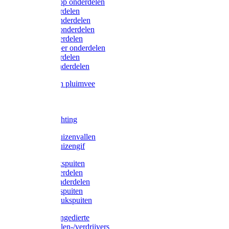
Lister/Liscop onderdelen
Eider onderdelen
Heiniger onderdelen
Constanta onderdelen
Moser onderdelen
Farm Clipper onderdelen
Oster onderdelen
TailWell onderdelen
Voerbakken pluimvee
Katten
Honden
LED verlichting
Ratten / Muizenvallen
Ratten / Muizengif
Gloria drukspuiten
Gloria onderdelen
Gardena onderdelen
Dario drukspuiten
Gardena drukspuiten
Diversen ongedierte
Insectenvallen-/verdrijvers