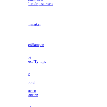
Gardena Microdrip startsets
Vet
Olie
Wecken & inmaken
Tricel
Americol
Zak- & Hoofdlampen
Lampjes
Tape en folie
Kabelbinders / Ty-raps
Bindtouw
Metselkoord
Touw
Elastisch koord
Afdekproducten
Heffen en takelen
Staalkabel