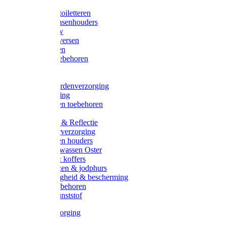
Halsters
Poetsen & toiletteren
Zadel-/Trensenhouders
Halstertouw
Halsters diversen
Hoofdstellen
Zadel & toebehoren
Longeren
Zwepen
Rapide paardenverzorging
Ruiter kleding
Hoofdstellen toebehoren
Dekens
Verlichting & Reflectie
Rapide leerverzorging
Likstenen en houders
Poetsen & wassen Oster
Poetssets & koffers
Ruiter laarzen & jodphurs
Ruiter veiligheid & bescherming
Ruiter - toebehoren
Voerbak kunststof
Klauwverzorging
Diversen