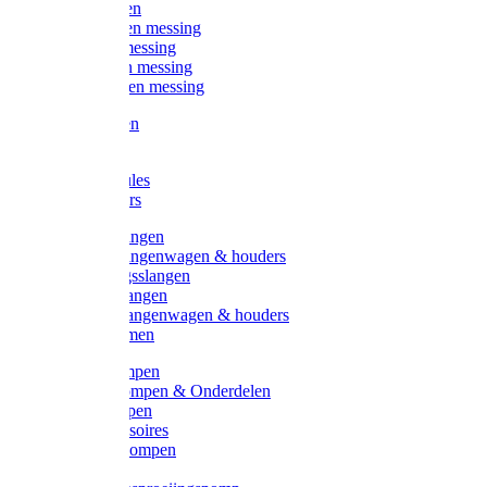
Kogelkranen
Koppelingen messing
Sproeiers messing
Tuinspuiten messing
Slangstukken messing
Handspuiten
Gieters
Kunststoftules
Regenmeters
Overige slangen
Overige slangenwagen & houders
Beregeningsslangen
Gardena slangen
Gardena slangenwagen & houders
Slangklemmen
Leader pompen
Zwengelpompen & Onderdelen
Ebara pompen
Pompaccessoires
Excellent pompen
Kinpumps