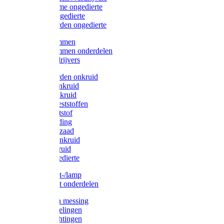
Protect Home ongedierte
Solabiol ongedierte
Protect Garden ongedierte
Mollenklemmen
Mollenklemmen onderdelen
Mollenverdrijvers
Protect Garden onkruid
Diversen onkruid
Solabiol onkruid
Solabiol meststoffen
Pokon meststof
Pokon voeding
Pokon graszaad
Roundup onkruid
Pokon onkruid
Pokon ongedierte
Vliegenkast-/lamp
Vliegenkast onderdelen
Zuigkorven messing
Geka koppelingen
Geka afdichtingen