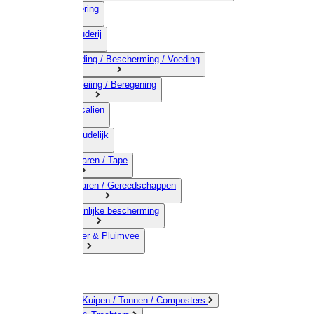
03) Afrastering
04) Veehouderij
05) Bestrijding / Bescherming / Voeding
06) Besproeiing / Beregening
07) Chemicalien
08) Huishoudelijk
09) Touwwaren / Tape
10) IJzerwaren / Gereedschappen
11) Persoonlijke bescherming
12) Kleindier & Pluimvee
Emmers / Kuipen / Tonnen / Composters