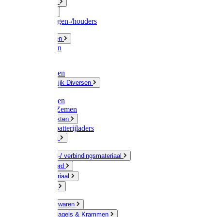
Fittingwerk
Gardena
Slangenwagen-/houders
Olie / Vetten
Chemicalien
Verven
Plasticzakken
Huishoudelijk Diversen
Matten
Zaksluitingen
Sponzen / Zemen
Zeepprodukten
Batterij & batterijladers
Zaklampen
Verpakking-/ verbindingsmateriaal
Touw / Koord
Afdekmateriaal
Staalkabel
Kleine ijzerwaren
Spijkers, Nagels & Krammen