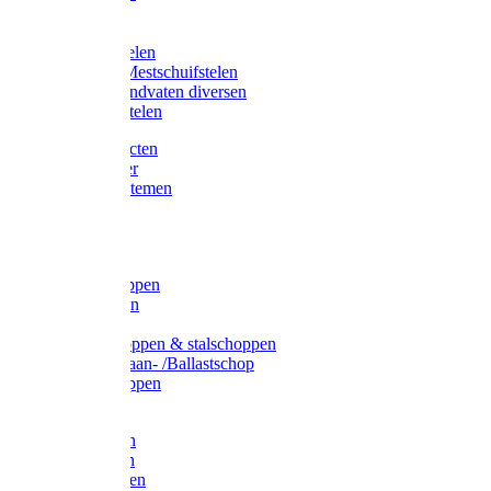
Bijlstelen
Vorkstelen
Gardena stelen
Sneeuw- /Mestschuifstelen
Stelen / Handvaten diversen
Telescoopstelen
Tuin producten
Fruitplukker
Ophangsystemen
Tuinafval
Manden
Spades
Betonschoppen
Schepbatsen
Batsen
Ballastschoppen & stalschoppen
Slijtsrip Graan- /Ballastschop
Graanschoppen
Spitvorken
Hooivorken
Mestvorken
Bietenvorken