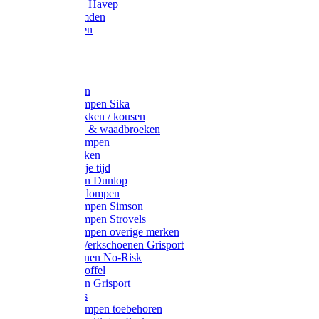
Werkjassen Havep
Thermohemden
Overhemden
Hoeden
Petten
Werksokken
Schoenklompen Sika
Thermo sokken / kousen
Lieslaarzen & waadbroeken
Houten klompen
Wandelsokken
Laarzen vrije tijd
Werklaarzen Dunlop
Kunststof klompen
Schoenklompen Simson
Schoenklompen Strovels
Schoenklompen overige merken
Wandel-/ Werkschoenen Grisport
Werkschoenen No-Risk
Klomppantoffel
Werklaarzen Grisport
Accessoires
Houten klompen toebehoren