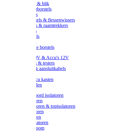
Handveger & blik
Voetenveegborstels
Handvegers
Afwasborstels & flessenwissers
Wasborstels & raamtrekkers
Tonborstels
Werkborstels
Ragebollen
Hygienische borstels
Batterijen 9V & Accu's 12V
Beveiliging & testers
Kabelsets & aansluitkabels
Aarding
Metalen accu kasten
Zonnepanelen
Draad & koord isolatoren
Ringisolatoren
Extra isolatoren & topisolatoren
Hoekisolatoren
Lintisolatoren
Afstandisolatoren
Isolatorenboom