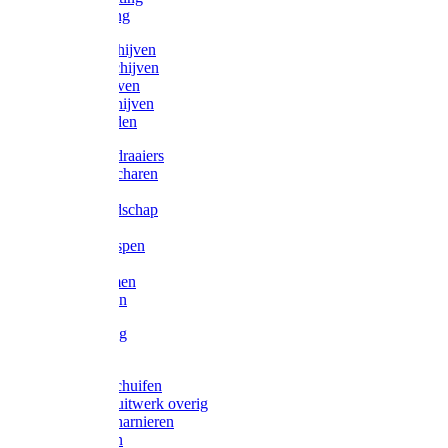
Victorketting
Afbraamschijven
Doorslijpschijven
Lamelschijven
Diamantschijven
Laselektroden
Schroevendraaiers
Tangen / Scharen
Zagen
Meetgereedschap
Beitels
Vijlen / Raspen
Sleutels
Lijmklemmen
Waterpassen
Bouwbeslag
Tuinbeslag
Grendels/schuifen
Hang en sluitwerk overig
Hengen/scharnieren
Scharnieren