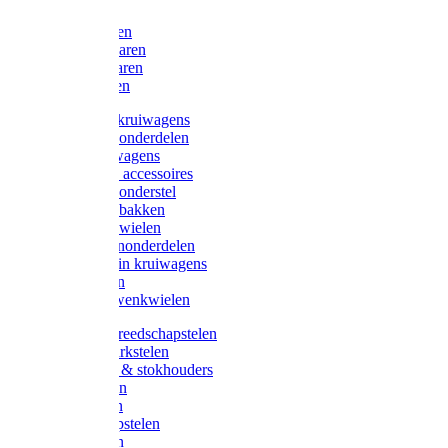
Bijlen
Snoeischaren
Heggenscharen
Takkenscharen
Snoeimessen
Landbouwkruiwagens
Kruiwagenonderdelen
Bouwkruiwagens
Kruiwagen accessoires
Kruiwagenonderstel
Kruiwagenbakken
Kruiwagenwielen
Steekwagenonderdelen
Huis en Tuin kruiwagens
Steekwagen
Bok- en Zwenkwielen
Overige gereedschapstelen
Bezem-/Harkstelen
Handvaten & stokhouders
Hamerstelen
Spadestelen
Graanschopstelen
Schopstelen