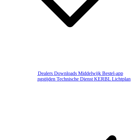
Over Middelwijk
Dealers
Downloads
Middelwijk Bestel-app
Gewijzigde openingstijden
Technische Dienst
KERBL Lichtplan
Aanvraag
Contact