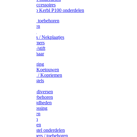
Drinkbak accessoires
Weidepomp Kerbl P100 onderdelen
Oormerken toebehoren
Enkelbanden
Oormerken
Halsplaatjes / Nekplaatjes
Kokernummers
Merkspray-/stift
Veemerkschaar
Uierverzorging
Halsters & Koetouwen
Halsriemen / Kopriemen
Koerugborstels
Koeliften
Koe / Stier diversen
Melkers toebehoren
Stalbenodigdheden
Kalververlossing
Stierenringen
Onthoornen
Kalverflessen
Koerugborstel onderdelen
Kalveremmers / toebehoren