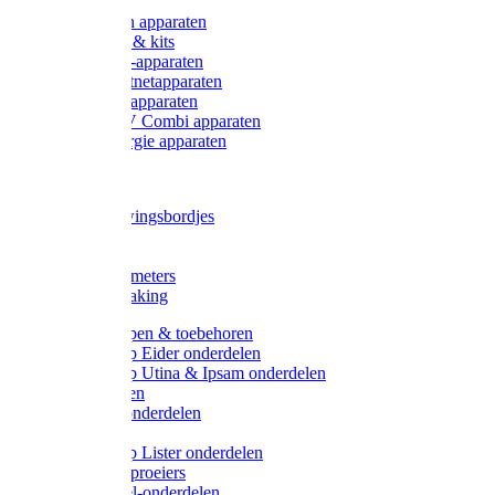
Onderdelen apparaten
Starter sets & kits
9V Batterij-apparaten
230V Lichtnetapparaten
12V Accu-apparaten
230V / 12V Combi apparaten
Zonne-energie apparaten
Tangen
Waarschuwingsbordjes
Afkuilen
Reiniging
Wegers en meters
Video bewaking
Weidepompen & toebehoren
Weidepomp Eider onderdelen
Weidepomp Utina & Ipsam onderdelen
Drinkbakken
Drinkbak onderdelen
Vlotters
Weidepomp Lister onderdelen
Nippels / Sproeiers
Drinknippel-onderdelen