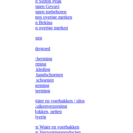
Werklaarzen Sixton Peak
Schoenklompen Gevavi
Schoenklompen toebehoren
Werkschoenen overige merken
Werklaarzen Bekina
Werklaarzen overige merken
Handschoenen
Mutsen
Thermo ondergoed
Gehoorbescherming
Oogbescherming
Disposable kleding
Disposable handschoenen
Disposable schoenen
Mondbescherming
Hoofdbescherming
Pluimvee Water en voerbakken / silos
Pluimvee Kuikenverzorging
Pluimvee Hokken, netten
Pluimvee Overig
Knaagdieren Water en voerbakken
Knaagdieren Verzorgingsproducten