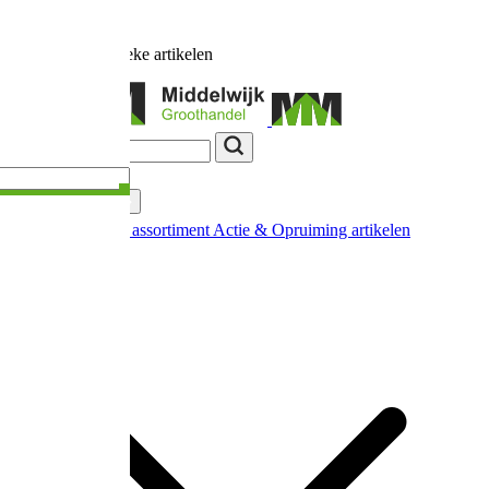
Ruim
17.000
unieke artikelen
Categorieën
Nieuw in ons assortiment
Actie & Opruiming artikelen
Extra