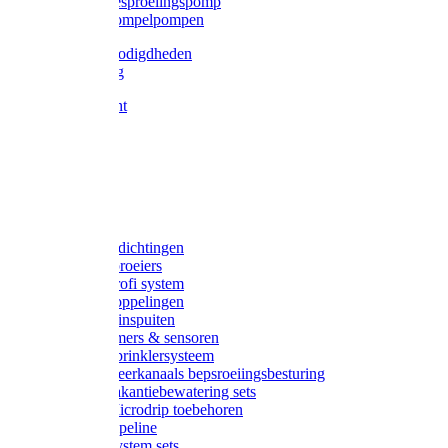
Gardena besproeiingspomp
Gardena dompelpompen
Tyleen benodigdheden
Tyleenslang
Lange bocht
Knie
T-stuk
Sok
Verloop
Nippels
Stop
Gardena afdichtingen
Gardena sproeiers
Gardena Profi system
Gardena koppelingen
Gardena tuinspuiten
Gardena timers & sensoren
Gardena Sprinklersysteem
Gardena meerkanaals bepsroeiingsbesturing
Gardena vakantiebewatering sets
Gardena Microdrip toebehoren
Gardena Pipeline
Gardena System sets