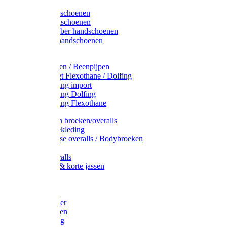
Latex handschoenen
Leren handschoenen
PVC / Rubber handschoenen
Katoenen handschoenen
Display
Plukmouwen / Beenpijpen
Reparatieset Flexothane / Dolfing
Regenkleding import
Regenkleding Dolfing
Regenkleding Flexothane
Toebehoren broeken/overalls
Signalisatiekleding
Amerikaanse overalls / Bodybroeken
Overalls
Kinderoveralls
Stofjassen & korte jassen
Werktruien
T-shirts
Werkjassen
Bodywarmer
Werkbroeken
Zaagkleding