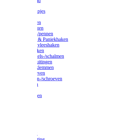
Waslijndraad
Simplexknipjes
Wervels
Sleutelringen
Gelaste ringen
Borgveren-/pennen
Musketons & Paniekhaken
S-haken & vleeshaken
Karabijnhaken
Noodschakels-/schalmen
Harp-/D-sluitingen
Staaldraadklemmen
Spanschroeven
Ringmoeren-/schroeven
Puntkousen
U-beugels
Aanlegringen
Lasthaken
Nagels
Krammen
Spijkers
Voetketting
Scheepsketting