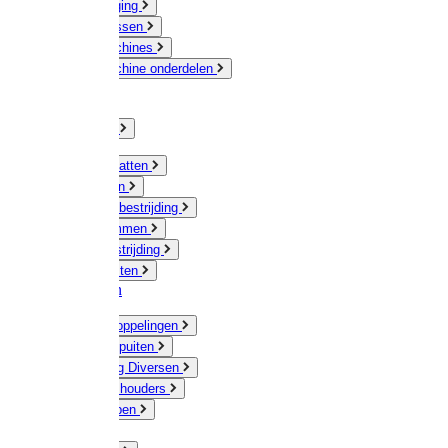
Veeverzorging
Scheermessen
Scheermachines
Scheermachine onderdelen
Huisdieren
Kippen
Verlichting
Muizen / Ratten
Drukspuiten
Ongediertebestrijding
Mollenklemmen
Onkruidbestrijding
Vliegenkasten
Meststoffen
Messing koppelingen
Gieters / Spuiten
Besproeiing Diversen
Slangen & houders
Waterpompen
Tyleen