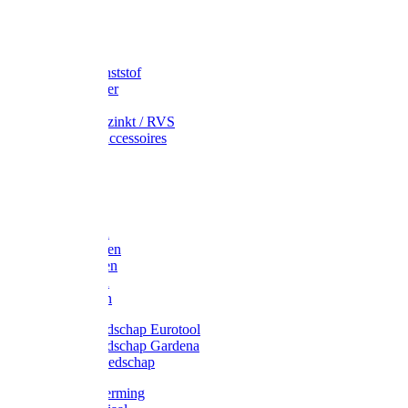
Speciekuip
Emmer kunststof
Schepemmer
Voerton
Emmer verzinkt / RVS
Regenton accessoires
Regenton
Jerrycans
Trechter
Polyharken
Gazonharken
Asfaltharken
Tuinharken
Hooiharken
Handgereedschap Eurotool
Handgereedschap Gardena
Kindergereedschap
Kniebescherming