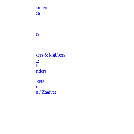
Maisvorken
Aardappelvorken
Vijgenvorken
Strohaak
Cultivators
Tuinkrabbers
Hakken
Schoffels
Onkruidstekers & krabbers
Hartschoffels
Ruitschoffels
Onkruidbranders
Graskantstekers
Verticuteren
Strooiwagen / Zaaivat
Grasmaaier
Grasscharen
Gazonrol
Trimmer
Grondboor
Tuinhamer