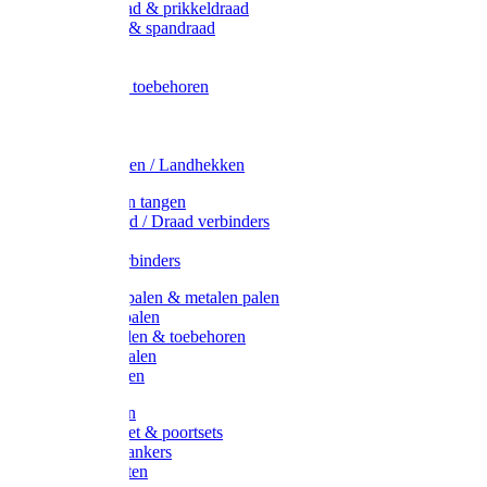
Metaal draad & prikkeldraad
Binddraad & spandraad
Gaas
Lint
Afrasternet toebehoren
Draad
Afrasternet
Koord
Weidehekken / Landhekken
Spanners en tangen
Lint / Koord / Draad verbinders
Haspels
Litzclip verbinders
Recycling palen & metalen palen
Kunststof palen
T-Post t-palen & toebehoren
Glasfiber palen
Houten palen
Poortgrepen
Doorgangset & poortsets
Poortgreepankers
Weidepoorten