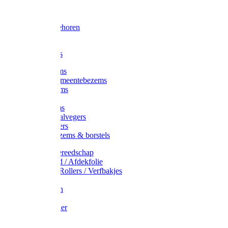
Voorhamer
Hamers
Slede toebehoren
Sledes
Composters
Straatbezems
Stads- / Gemeentebezems
Terrasbezems
Stalbezems
Gootbezems
Kamer-/Zaalvegers
Vloertrekkers
Onkruidbezems & borstels
Schildersgereedschap
Afplakband / Afdekfolie
Kwasten / Rollers / Verfbakjes
Mixers
Afdekfoliën
Messen
Schuurpapier
Luiwagens