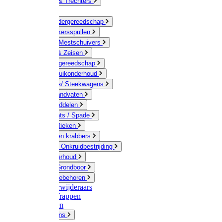
Jerrycans & Trechters
Harken
Hand-/ Kindergereedschap
Stratenmakersspullen
Sneeuw- / Mestschuivers
Baggeren & Zeisen
Elektrisch gereedschap
Boom / Struikonderhoud
Kruiwagens/ Steekwagens
Stelen / Handvaten
Tuinhulpmiddelen
Schop / Bats / Spade
Vorken & Rieken
Cultivator en krabbers
Schoffels / Onkruidbestrijding
Gazononderhoud
Hamers / Grondboor
Sledes / toebehoren
Onkruidverwijderaars
Ladders / Trappen
Werkbanken
Betonmolens