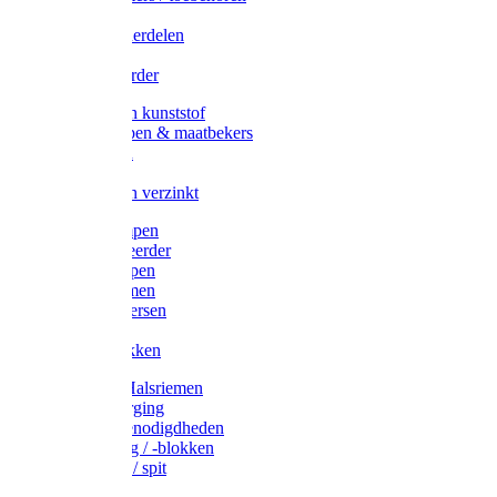
Veedrijvers
Koelift onderdelen
Antizuig
Uieronthaarder
Voerbakken kunststof
Voerscheppen & maatbekers
Hooiruiven
Hooinetten
Voerbakken verzinkt
Warmtelampen
Staartcoupeerder
Biggenkappen
Neuskrammen
Varken diversen
Zeugeband
Varkensbakken
Halsters / Halsriemen
Hoefverzorging
Lammer benodigdheden
Ramdektuig / -blokken
Vastzetpen / spit