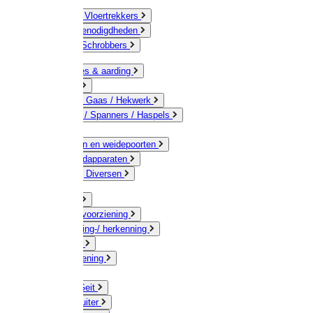
Bezems & Vloertrekkers
Schildersbenodigdheden
Borstels / Schrobbers
Accessoires & aarding
Isolatoren
Geleiders / Gaas / Hekwerk
Verbinders / Spanners / Haspels
Palen
Doorgangen en weidepoorten
Schrikdraadapparaten
Afrastering Diversen
Erf & Stal
Drinkwatervoorziening
Veemarkering-/ herkenning
Koe / Stier
Voervoorziening
Varken
Schaap / Geit
Paard & Ruiter