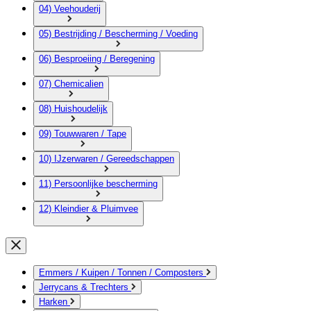
04) Veehouderij
05) Bestrijding / Bescherming / Voeding
06) Besproeiing / Beregening
07) Chemicalien
08) Huishoudelijk
09) Touwwaren / Tape
10) IJzerwaren / Gereedschappen
11) Persoonlijke bescherming
12) Kleindier & Pluimvee
Emmers / Kuipen / Tonnen / Composters
Jerrycans & Trechters
Harken