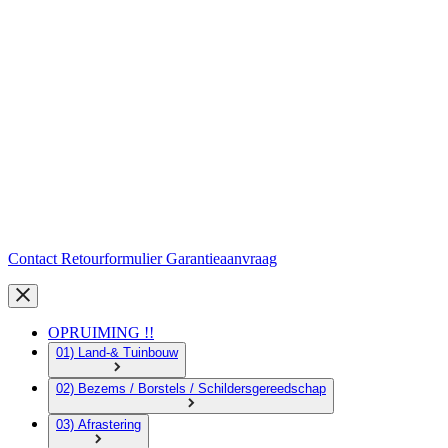
Contact
Retourformulier
Garantieaanvraag
OPRUIMING !!
01) Land-& Tuinbouw
02) Bezems / Borstels / Schildersgereedschap
03) Afrastering