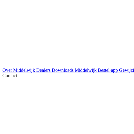
Over Middelwijk
Dealers
Downloads
Middelwijk Bestel-app
Gewijzi
Contact