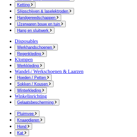
Ketting
Slijpschijven & laselektroden
Handgereedschappen
IJzerwaren bouw en tuin
Hang en sluitwerk
Disposables
Werkhandschoenen
Regenkleding
Klompen
Werkkleding
Wandel-/ Werkschoenen & Laarzen
Hoeden / Petten
Sokken / Kousen
Winterkleding
Winkelinrichting
Gelaatsbescherming
Pluimvee
Knaagdieren
Hond
Kat