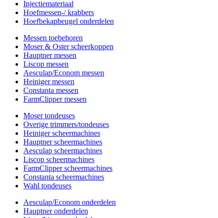
Injectiemateriaal
Hoefmessen-/ krabbers
Hoefbekapbeugel onderdelen
Messen toebehoren
Moser & Oster scheerkoppen
Hauptner messen
Liscop messen
Aesculap/Econom messen
Heiniger messen
Constanta messen
FarmClipper messen
Moser tondeuses
Overige trimmers/tondeuses
Heiniger scheermachines
Hauptner scheermachines
Aesculap scheermachines
Liscop scheermachines
FarmClipper scheermachines
Constanta scheermachines
Wahl tondeuses
Aesculap/Econom onderdelen
Hauptner onderdelen