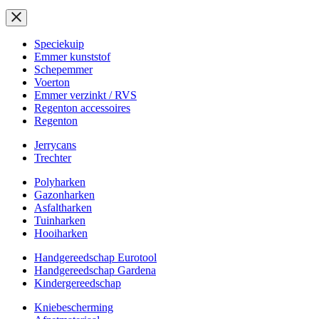
Speciekuip
Emmer kunststof
Schepemmer
Voerton
Emmer verzinkt / RVS
Regenton accessoires
Regenton
Jerrycans
Trechter
Polyharken
Gazonharken
Asfaltharken
Tuinharken
Hooiharken
Handgereedschap Eurotool
Handgereedschap Gardena
Kindergereedschap
Kniebescherming