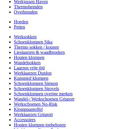
Werkjassen Havep
Thermohemden
Overhemden
Hoeden
Petten
Werksokken
Schoenklompen Sika
Thermo sokken / kousen
Lieslaarzen & waadbroeken
Houten klompen
Wandelsokken
Laarzen vrije tijd
Werklaarzen Dunlop
Kunststof klompen
Schoenklompen Simson
Schoenklompen Strovels
Schoenklompen overige merken
Wandel-/ Werkschoenen Grisport
Werkschoenen No-Risk
Klomppantoffel
Werklaarzen Grisport
Accessoires
Houten klompen toebehoren