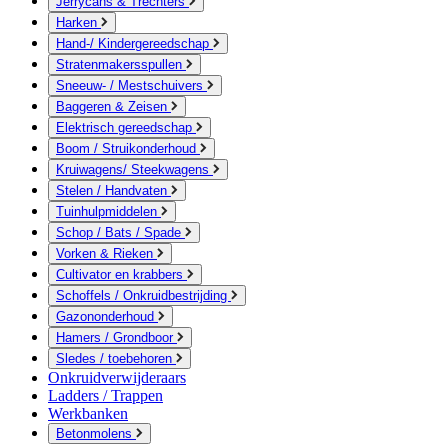
Jerrycans & Trechters
Harken
Hand-/ Kindergereedschap
Stratenmakersspullen
Sneeuw- / Mestschuivers
Baggeren & Zeisen
Elektrisch gereedschap
Boom / Struikonderhoud
Kruiwagens/ Steekwagens
Stelen / Handvaten
Tuinhulpmiddelen
Schop / Bats / Spade
Vorken & Rieken
Cultivator en krabbers
Schoffels / Onkruidbestrijding
Gazononderhoud
Hamers / Grondboor
Sledes / toebehoren
Onkruidverwijderaars
Ladders / Trappen
Werkbanken
Betonmolens