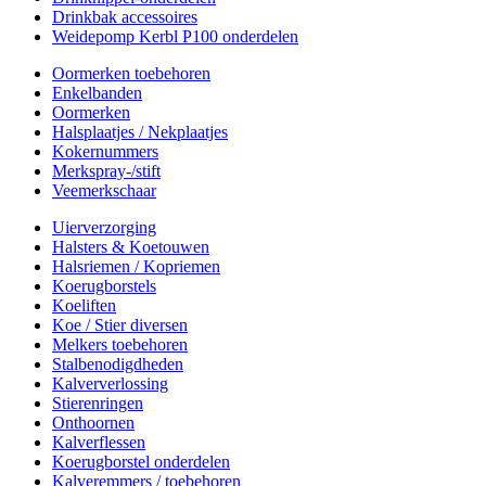
Drinkbak accessoires
Weidepomp Kerbl P100 onderdelen
Oormerken toebehoren
Enkelbanden
Oormerken
Halsplaatjes / Nekplaatjes
Kokernummers
Merkspray-/stift
Veemerkschaar
Uierverzorging
Halsters & Koetouwen
Halsriemen / Kopriemen
Koerugborstels
Koeliften
Koe / Stier diversen
Melkers toebehoren
Stalbenodigdheden
Kalververlossing
Stierenringen
Onthoornen
Kalverflessen
Koerugborstel onderdelen
Kalveremmers / toebehoren