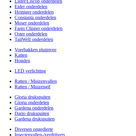
Lister/Liscop onderdelen
Eider onderdelen
Heiniger onderdelen
Constanta onderdelen
Moser onderdelen
Farm Clipper onderdelen
Oster onderdelen
TailWell onderdelen
Voerbakken pluimvee
Katten
Honden
LED verlichting
Ratten / Muizenvallen
Ratten / Muizengif
Gloria drukspuiten
Gloria onderdelen
Gardena onderdelen
Dario drukspuiten
Gardena drukspuiten
Diversen ongedierte
Insectenvallen-/verdrijvers