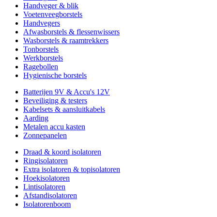
Handveger & blik
Voetenveegborstels
Handvegers
Afwasborstels & flessenwissers
Wasborstels & raamtrekkers
Tonborstels
Werkborstels
Ragebollen
Hygienische borstels
Batterijen 9V & Accu's 12V
Beveiliging & testers
Kabelsets & aansluitkabels
Aarding
Metalen accu kasten
Zonnepanelen
Draad & koord isolatoren
Ringisolatoren
Extra isolatoren & topisolatoren
Hoekisolatoren
Lintisolatoren
Afstandisolatoren
Isolatorenboom