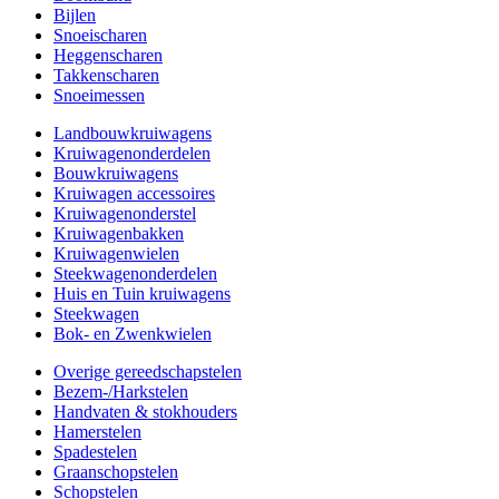
Bijlen
Snoeischaren
Heggenscharen
Takkenscharen
Snoeimessen
Landbouwkruiwagens
Kruiwagenonderdelen
Bouwkruiwagens
Kruiwagen accessoires
Kruiwagenonderstel
Kruiwagenbakken
Kruiwagenwielen
Steekwagenonderdelen
Huis en Tuin kruiwagens
Steekwagen
Bok- en Zwenkwielen
Overige gereedschapstelen
Bezem-/Harkstelen
Handvaten & stokhouders
Hamerstelen
Spadestelen
Graanschopstelen
Schopstelen