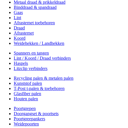
Metaal draad & prikkeldraad
Binddraad & spandraad
Gaas
Lint
Afrasternet toebehoren
Draad
Afrasternet
Koord
Weidehekken / Landhekken
Spanners en tangen
Lint / Koord / Draad verbinders
Haspels
Litzclip verbinders
Recycling palen & metalen palen
Kunststof palen
T-Post t-palen & toebehoren
Glasfiber palen
Houten palen
Poortgrepen
Doorgangset & poortsets
Poortgreepankers
Weidepoorten