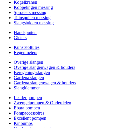
Kogelkranen
Koppelingen messing
Sproeiers messing
Tuinspuiten messing
Slangstukken messing
Handspuiten
Gieters
Kunststoftules
Regenmeters
Overige slangen
Overige slangenwagen & houders
Beregeningsslangen
Gardena slangen
Gardena slangenwagen & houders
Slangklemmen
Leader pompen
Zwengelpompen & Onderdelen
Ebara pompen
Pompaccessoires
Excellent pompen
Kinpumps