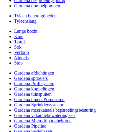
Gardena besproeiingspomp
Gardena dompelpompen
Tyleen benodigdheden
Tyleenslang
Lange bocht
Knie
T-stuk
Sok
Verloop
Nippels
Stop
Gardena afdichtingen
Gardena sproeiers
Gardena Profi system
Gardena koppelingen
Gardena tuinspuiten
Gardena timers & sensoren
Gardena Sprinklersysteem
Gardena meerkanaals bepsroeiingsbesturing
Gardena vakantiebewatering sets
Gardena Microdrip toebehoren
Gardena Pipeline
Gardena System sets