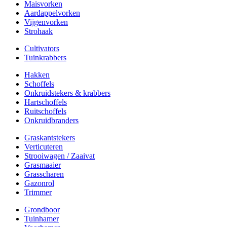
Maisvorken
Aardappelvorken
Vijgenvorken
Strohaak
Cultivators
Tuinkrabbers
Hakken
Schoffels
Onkruidstekers & krabbers
Hartschoffels
Ruitschoffels
Onkruidbranders
Graskantstekers
Verticuteren
Strooiwagen / Zaaivat
Grasmaaier
Grasscharen
Gazonrol
Trimmer
Grondboor
Tuinhamer