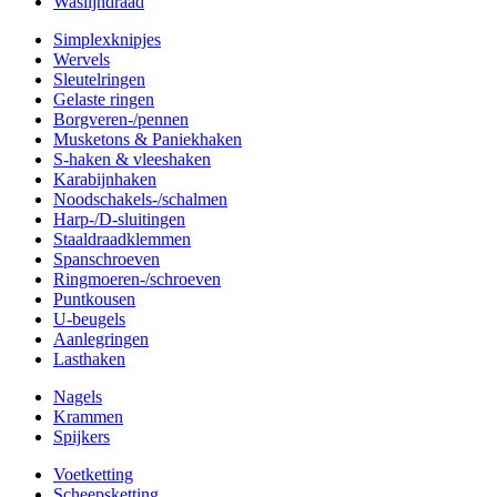
Waslijndraad
Simplexknipjes
Wervels
Sleutelringen
Gelaste ringen
Borgveren-/pennen
Musketons & Paniekhaken
S-haken & vleeshaken
Karabijnhaken
Noodschakels-/schalmen
Harp-/D-sluitingen
Staaldraadklemmen
Spanschroeven
Ringmoeren-/schroeven
Puntkousen
U-beugels
Aanlegringen
Lasthaken
Nagels
Krammen
Spijkers
Voetketting
Scheepsketting