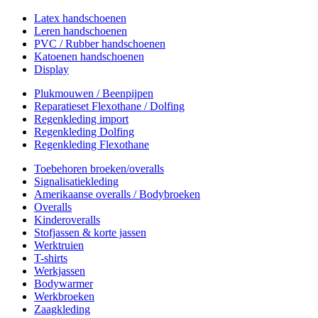
Latex handschoenen
Leren handschoenen
PVC / Rubber handschoenen
Katoenen handschoenen
Display
Plukmouwen / Beenpijpen
Reparatieset Flexothane / Dolfing
Regenkleding import
Regenkleding Dolfing
Regenkleding Flexothane
Toebehoren broeken/overalls
Signalisatiekleding
Amerikaanse overalls / Bodybroeken
Overalls
Kinderoveralls
Stofjassen & korte jassen
Werktruien
T-shirts
Werkjassen
Bodywarmer
Werkbroeken
Zaagkleding