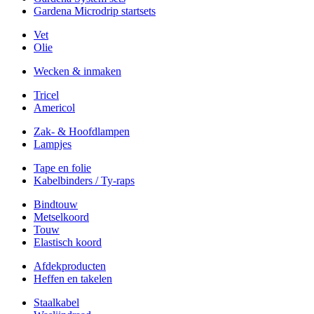
Gardena Microdrip startsets
Vet
Olie
Wecken & inmaken
Tricel
Americol
Zak- & Hoofdlampen
Lampjes
Tape en folie
Kabelbinders / Ty-raps
Bindtouw
Metselkoord
Touw
Elastisch koord
Afdekproducten
Heffen en takelen
Staalkabel