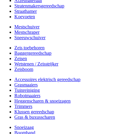
Afzetmateriaal
Stratenmakersgereedschap
Straathamer
Koevoeten
Mestschuiver
Mestschraper
Sneeuwschuiver
Zeis toebehoren
Baggergereedschap
Zeisen
Wetstenen / Zeisstrijker
Zeisboom
Accessoires elektrisch gereedschap
Grasmaaiers
Tuinreiniging
Robotmaaiers
Heggenscharen & snoeizagen
Trimmers
Klussen gereedschap
Gras & buxusscharen
Snoeizaag
Boomband