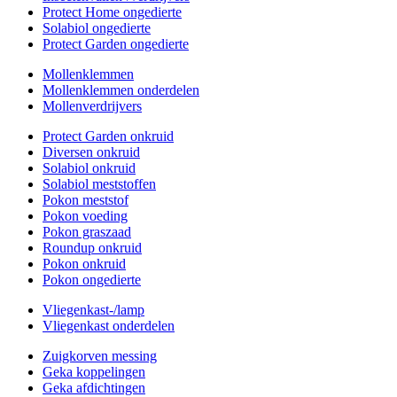
Protect Home ongedierte
Solabiol ongedierte
Protect Garden ongedierte
Mollenklemmen
Mollenklemmen onderdelen
Mollenverdrijvers
Protect Garden onkruid
Diversen onkruid
Solabiol onkruid
Solabiol meststoffen
Pokon meststof
Pokon voeding
Pokon graszaad
Roundup onkruid
Pokon onkruid
Pokon ongedierte
Vliegenkast-/lamp
Vliegenkast onderdelen
Zuigkorven messing
Geka koppelingen
Geka afdichtingen