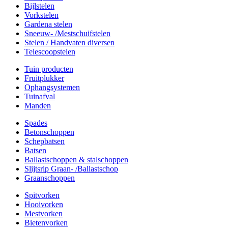
Bijlstelen
Vorkstelen
Gardena stelen
Sneeuw- /Mestschuifstelen
Stelen / Handvaten diversen
Telescoopstelen
Tuin producten
Fruitplukker
Ophangsystemen
Tuinafval
Manden
Spades
Betonschoppen
Schepbatsen
Batsen
Ballastschoppen & stalschoppen
Slijtsrip Graan- /Ballastschop
Graanschoppen
Spitvorken
Hooivorken
Mestvorken
Bietenvorken