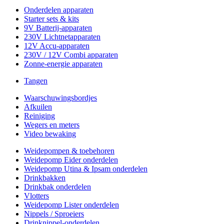
Onderdelen apparaten
Starter sets & kits
9V Batterij-apparaten
230V Lichtnetapparaten
12V Accu-apparaten
230V / 12V Combi apparaten
Zonne-energie apparaten
Tangen
Waarschuwingsbordjes
Afkuilen
Reiniging
Wegers en meters
Video bewaking
Weidepompen & toebehoren
Weidepomp Eider onderdelen
Weidepomp Utina & Ipsam onderdelen
Drinkbakken
Drinkbak onderdelen
Vlotters
Weidepomp Lister onderdelen
Nippels / Sproeiers
Drinknippel-onderdelen