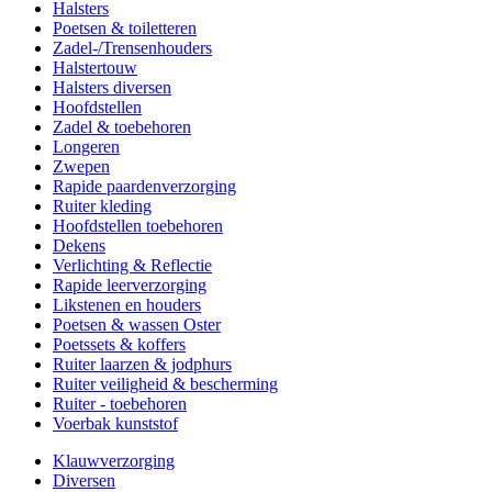
Halsters
Poetsen & toiletteren
Zadel-/Trensenhouders
Halstertouw
Halsters diversen
Hoofdstellen
Zadel & toebehoren
Longeren
Zwepen
Rapide paardenverzorging
Ruiter kleding
Hoofdstellen toebehoren
Dekens
Verlichting & Reflectie
Rapide leerverzorging
Likstenen en houders
Poetsen & wassen Oster
Poetssets & koffers
Ruiter laarzen & jodphurs
Ruiter veiligheid & bescherming
Ruiter - toebehoren
Voerbak kunststof
Klauwverzorging
Diversen