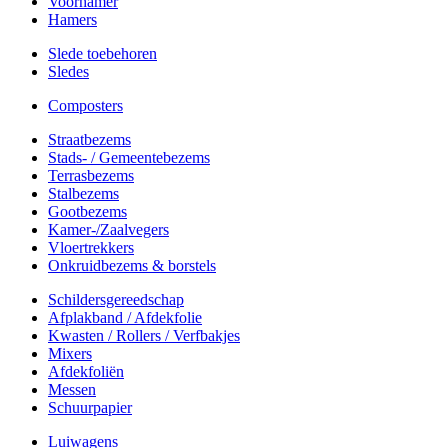
Voorhamer
Hamers
Slede toebehoren
Sledes
Composters
Straatbezems
Stads- / Gemeentebezems
Terrasbezems
Stalbezems
Gootbezems
Kamer-/Zaalvegers
Vloertrekkers
Onkruidbezems & borstels
Schildersgereedschap
Afplakband / Afdekfolie
Kwasten / Rollers / Verfbakjes
Mixers
Afdekfoliën
Messen
Schuurpapier
Luiwagens