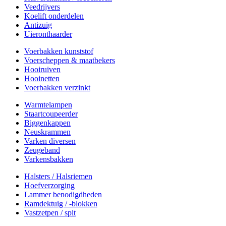
Veedrijvers
Koelift onderdelen
Antizuig
Uieronthaarder
Voerbakken kunststof
Voerscheppen & maatbekers
Hooiruiven
Hooinetten
Voerbakken verzinkt
Warmtelampen
Staartcoupeerder
Biggenkappen
Neuskrammen
Varken diversen
Zeugeband
Varkensbakken
Halsters / Halsriemen
Hoefverzorging
Lammer benodigdheden
Ramdektuig / -blokken
Vastzetpen / spit