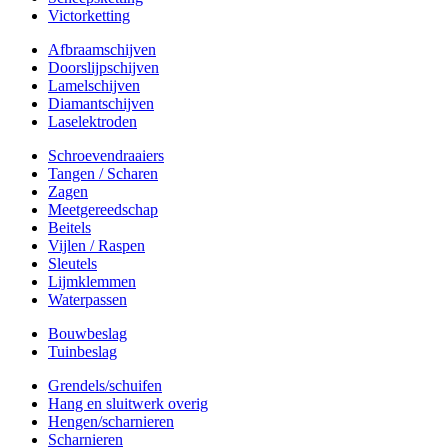
Victorketting
Afbraamschijven
Doorslijpschijven
Lamelschijven
Diamantschijven
Laselektroden
Schroevendraaiers
Tangen / Scharen
Zagen
Meetgereedschap
Beitels
Vijlen / Raspen
Sleutels
Lijmklemmen
Waterpassen
Bouwbeslag
Tuinbeslag
Grendels/schuifen
Hang en sluitwerk overig
Hengen/scharnieren
Scharnieren