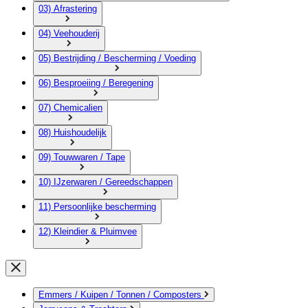
03) Afrastering
04) Veehouderij
05) Bestrijding / Bescherming / Voeding
06) Besproeiing / Beregening
07) Chemicalien
08) Huishoudelijk
09) Touwwaren / Tape
10) IJzerwaren / Gereedschappen
11) Persoonlijke bescherming
12) Kleindier & Pluimvee
Emmers / Kuipen / Tonnen / Composters