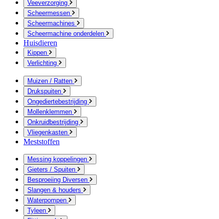
Veeverzorging
Scheermessen
Scheermachines
Scheermachine onderdelen
Huisdieren
Kippen
Verlichting
Muizen / Ratten
Drukspuiten
Ongediertebestrijding
Mollenklemmen
Onkruidbestrijding
Vliegenkasten
Meststoffen
Messing koppelingen
Gieters / Spuiten
Besproeiing Diversen
Slangen & houders
Waterpompen
Tyleen