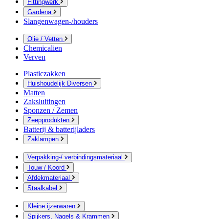
Fittingwerk
Gardena
Slangenwagen-/houders
Olie / Vetten
Chemicalien
Verven
Plasticzakken
Huishoudelijk Diversen
Matten
Zaksluitingen
Sponzen / Zemen
Zeepprodukten
Batterij & batterijladers
Zaklampen
Verpakking-/ verbindingsmateriaal
Touw / Koord
Afdekmateriaal
Staalkabel
Kleine ijzerwaren
Spijkers, Nagels & Krammen