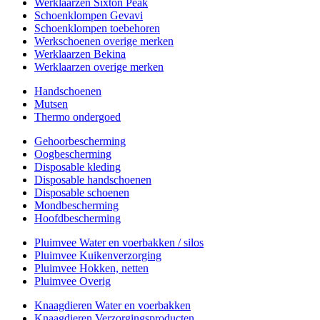
Werklaarzen Sixton Peak
Schoenklompen Gevavi
Schoenklompen toebehoren
Werkschoenen overige merken
Werklaarzen Bekina
Werklaarzen overige merken
Handschoenen
Mutsen
Thermo ondergoed
Gehoorbescherming
Oogbescherming
Disposable kleding
Disposable handschoenen
Disposable schoenen
Mondbescherming
Hoofdbescherming
Pluimvee Water en voerbakken / silos
Pluimvee Kuikenverzorging
Pluimvee Hokken, netten
Pluimvee Overig
Knaagdieren Water en voerbakken
Knaagdieren Verzorgingsproducten