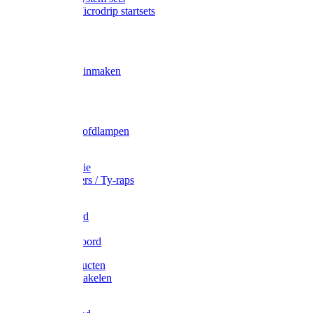
Gardena Microdrip startsets
Vet
Olie
Wecken & inmaken
Tricel
Americol
Zak- & Hoofdlampen
Lampjes
Tape en folie
Kabelbinders / Ty-raps
Bindtouw
Metselkoord
Touw
Elastisch koord
Afdekproducten
Heffen en takelen
Staalkabel