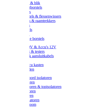
Handveger & blik
Voetenveegborstels
Handvegers
Afwasborstels & flessenwissers
Wasborstels & raamtrekkers
Tonborstels
Werkborstels
Ragebollen
Hygienische borstels
Batterijen 9V & Accu's 12V
Beveiliging & testers
Kabelsets & aansluitkabels
Aarding
Metalen accu kasten
Zonnepanelen
Draad & koord isolatoren
Ringisolatoren
Extra isolatoren & topisolatoren
Hoekisolatoren
Lintisolatoren
Afstandisolatoren
Isolatorenboom