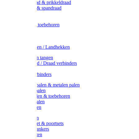
Metaal draad & prikkeldraad
Binddraad & spandraad
Gaas
Lint
Afrasternet toebehoren
Draad
Afrasternet
Koord
Weidehekken / Landhekken
Spanners en tangen
Lint / Koord / Draad verbinders
Haspels
Litzclip verbinders
Recycling palen & metalen palen
Kunststof palen
T-Post t-palen & toebehoren
Glasfiber palen
Houten palen
Poortgrepen
Doorgangset & poortsets
Poortgreepankers
Weidepoorten