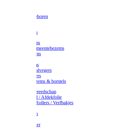
Voorhamer
Hamers
Slede toebehoren
Sledes
Composters
Straatbezems
Stads- / Gemeentebezems
Terrasbezems
Stalbezems
Gootbezems
Kamer-/Zaalvegers
Vloertrekkers
Onkruidbezems & borstels
Schildersgereedschap
Afplakband / Afdekfolie
Kwasten / Rollers / Verfbakjes
Mixers
Afdekfoliën
Messen
Schuurpapier
Luiwagens