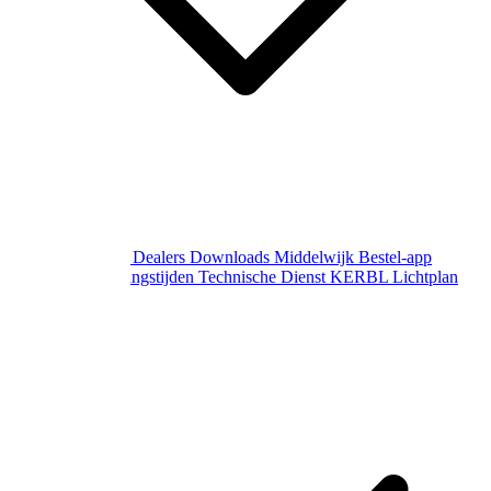
Over Middelwijk
Dealers
Downloads
Middelwijk Bestel-app
Gewijzigde openingstijden
Technische Dienst
KERBL Lichtplan
Aanvraag
Contact