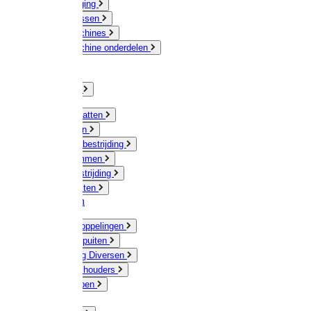
Veeverzorging
Scheermessen
Scheermachines
Scheermachine onderdelen
Huisdieren
Kippen
Verlichting
Muizen / Ratten
Drukspuiten
Ongediertebestrijding
Mollenklemmen
Onkruidbestrijding
Vliegenkasten
Meststoffen
Messing koppelingen
Gieters / Spuiten
Besproeiing Diversen
Slangen & houders
Waterpompen
Tyleen