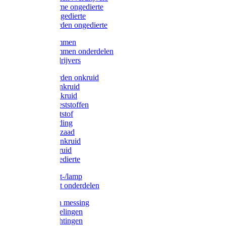
Protect Home ongedierte
Solabiol ongedierte
Protect Garden ongedierte
Mollenklemmen
Mollenklemmen onderdelen
Mollenverdrijvers
Protect Garden onkruid
Diversen onkruid
Solabiol onkruid
Solabiol meststoffen
Pokon meststof
Pokon voeding
Pokon graszaad
Roundup onkruid
Pokon onkruid
Pokon ongedierte
Vliegenkast-/lamp
Vliegenkast onderdelen
Zuigkorven messing
Geka koppelingen
Geka afdichtingen