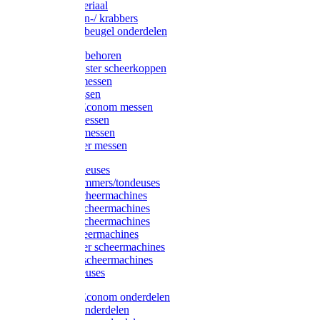
Injectiemateriaal
Hoefmessen-/ krabbers
Hoefbekapbeugel onderdelen
Messen toebehoren
Moser & Oster scheerkoppen
Hauptner messen
Liscop messen
Aesculap/Econom messen
Heiniger messen
Constanta messen
FarmClipper messen
Moser tondeuses
Overige trimmers/tondeuses
Heiniger scheermachines
Hauptner scheermachines
Aesculap scheermachines
Liscop scheermachines
FarmClipper scheermachines
Constanta scheermachines
Wahl tondeuses
Aesculap/Econom onderdelen
Hauptner onderdelen