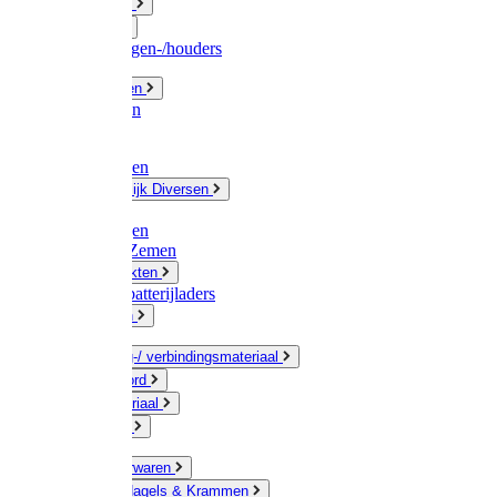
Fittingwerk
Gardena
Slangenwagen-/houders
Olie / Vetten
Chemicalien
Verven
Plasticzakken
Huishoudelijk Diversen
Matten
Zaksluitingen
Sponzen / Zemen
Zeepprodukten
Batterij & batterijladers
Zaklampen
Verpakking-/ verbindingsmateriaal
Touw / Koord
Afdekmateriaal
Staalkabel
Kleine ijzerwaren
Spijkers, Nagels & Krammen