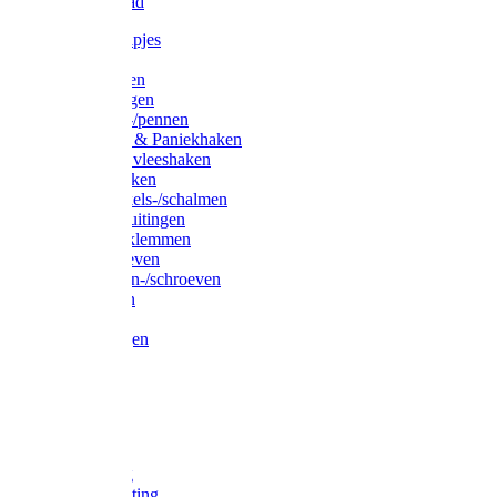
Waslijndraad
Simplexknipjes
Wervels
Sleutelringen
Gelaste ringen
Borgveren-/pennen
Musketons & Paniekhaken
S-haken & vleeshaken
Karabijnhaken
Noodschakels-/schalmen
Harp-/D-sluitingen
Staaldraadklemmen
Spanschroeven
Ringmoeren-/schroeven
Puntkousen
U-beugels
Aanlegringen
Lasthaken
Nagels
Krammen
Spijkers
Voetketting
Scheepsketting