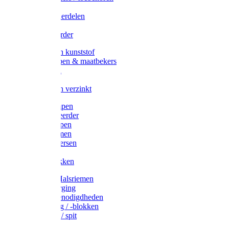
Veedrijvers
Koelift onderdelen
Antizuig
Uieronthaarder
Voerbakken kunststof
Voerscheppen & maatbekers
Hooiruiven
Hooinetten
Voerbakken verzinkt
Warmtelampen
Staartcoupeerder
Biggenkappen
Neuskrammen
Varken diversen
Zeugeband
Varkensbakken
Halsters / Halsriemen
Hoefverzorging
Lammer benodigdheden
Ramdektuig / -blokken
Vastzetpen / spit