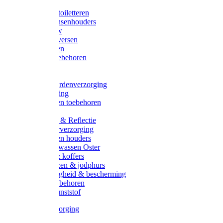
Halsters
Poetsen & toiletteren
Zadel-/Trensenhouders
Halstertouw
Halsters diversen
Hoofdstellen
Zadel & toebehoren
Longeren
Zwepen
Rapide paardenverzorging
Ruiter kleding
Hoofdstellen toebehoren
Dekens
Verlichting & Reflectie
Rapide leerverzorging
Likstenen en houders
Poetsen & wassen Oster
Poetssets & koffers
Ruiter laarzen & jodphurs
Ruiter veiligheid & bescherming
Ruiter - toebehoren
Voerbak kunststof
Klauwverzorging
Diversen