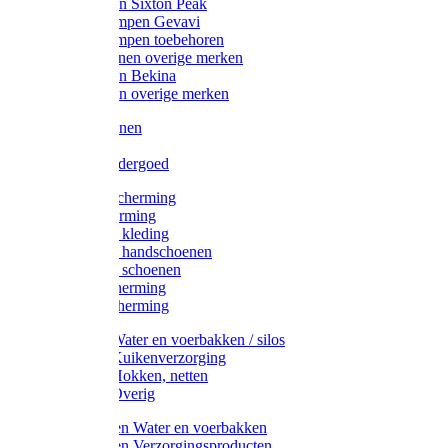
Werklaarzen Sixton Peak
Schoenklompen Gevavi
Schoenklompen toebehoren
Werkschoenen overige merken
Werklaarzen Bekina
Werklaarzen overige merken
Handschoenen
Mutsen
Thermo ondergoed
Gehoorbescherming
Oogbescherming
Disposable kleding
Disposable handschoenen
Disposable schoenen
Mondbescherming
Hoofdbescherming
Pluimvee Water en voerbakken / silos
Pluimvee Kuikenverzorging
Pluimvee Hokken, netten
Pluimvee Overig
Knaagdieren Water en voerbakken
Knaagdieren Verzorgingsproducten