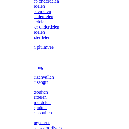
Lister/Liscop onderdelen
Eider onderdelen
Heiniger onderdelen
Constanta onderdelen
Moser onderdelen
Farm Clipper onderdelen
Oster onderdelen
TailWell onderdelen
Voerbakken pluimvee
Katten
Honden
LED verlichting
Ratten / Muizenvallen
Ratten / Muizengif
Gloria drukspuiten
Gloria onderdelen
Gardena onderdelen
Dario drukspuiten
Gardena drukspuiten
Diversen ongedierte
Insectenvallen-/verdrijvers