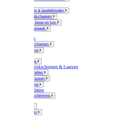
Ketting
Slijpschijven & laselektroden
Handgereedschappen
IJzerwaren bouw en tuin
Hang en sluitwerk
Disposables
Werkhandschoenen
Regenkleding
Klompen
Werkkleding
Wandel-/ Werkschoenen & Laarzen
Hoeden / Petten
Sokken / Kousen
Winterkleding
Winkelinrichting
Gelaatsbescherming
Pluimvee
Knaagdieren
Hond
Kat