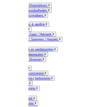
Bezems & Vloertrekkers
Schildersbenodigdheden
Borstels / Schrobbers
Accessoires & aarding
Isolatoren
Geleiders / Gaas / Hekwerk
Verbinders / Spanners / Haspels
Palen
Doorgangen en weidepoorten
Schrikdraadapparaten
Afrastering Diversen
Erf & Stal
Drinkwatervoorziening
Veemarkering-/ herkenning
Koe / Stier
Voervoorziening
Varken
Schaap / Geit
Paard & Ruiter