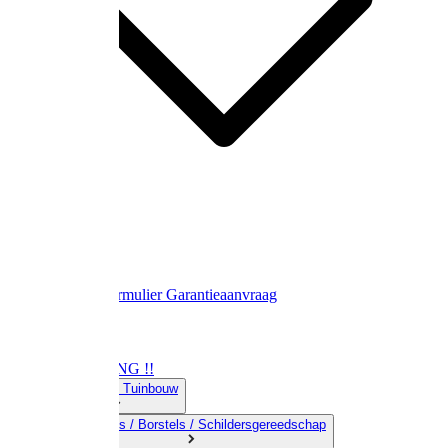
Contact
Retourformulier
Garantieaanvraag
OPRUIMING !!
01) Land-& Tuinbouw
02) Bezems / Borstels / Schildersgereedschap