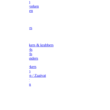
Maisvorken
Aardappelvorken
Vijgenvorken
Strohaak
Cultivators
Tuinkrabbers
Hakken
Schoffels
Onkruidstekers & krabbers
Hartschoffels
Ruitschoffels
Onkruidbranders
Graskantstekers
Verticuteren
Strooiwagen / Zaaivat
Grasmaaier
Grasscharen
Gazonrol
Trimmer
Grondboor
Tuinhamer