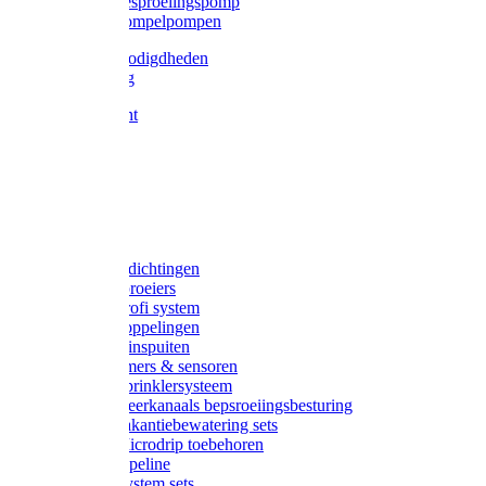
Gardena besproeiingspomp
Gardena dompelpompen
Tyleen benodigdheden
Tyleenslang
Lange bocht
Knie
T-stuk
Sok
Verloop
Nippels
Stop
Gardena afdichtingen
Gardena sproeiers
Gardena Profi system
Gardena koppelingen
Gardena tuinspuiten
Gardena timers & sensoren
Gardena Sprinklersysteem
Gardena meerkanaals bepsroeiingsbesturing
Gardena vakantiebewatering sets
Gardena Microdrip toebehoren
Gardena Pipeline
Gardena System sets