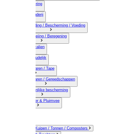
03) Afrastering
04) Veehouderij
05) Bestrijding / Bescherming / Voeding
06) Besproeiing / Beregening
07) Chemicalien
08) Huishoudelijk
09) Touwwaren / Tape
10) IJzerwaren / Gereedschappen
11) Persoonlijke bescherming
12) Kleindier & Pluimvee
Emmers / Kuipen / Tonnen / Composters