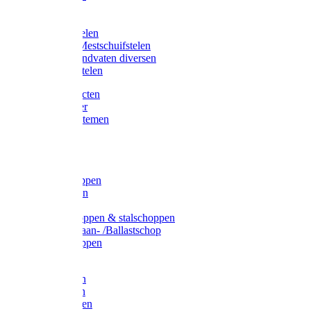
Bijlstelen
Vorkstelen
Gardena stelen
Sneeuw- /Mestschuifstelen
Stelen / Handvaten diversen
Telescoopstelen
Tuin producten
Fruitplukker
Ophangsystemen
Tuinafval
Manden
Spades
Betonschoppen
Schepbatsen
Batsen
Ballastschoppen & stalschoppen
Slijtsrip Graan- /Ballastschop
Graanschoppen
Spitvorken
Hooivorken
Mestvorken
Bietenvorken