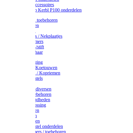
Drinkbak accessoires
Weidepomp Kerbl P100 onderdelen
Oormerken toebehoren
Enkelbanden
Oormerken
Halsplaatjes / Nekplaatjes
Kokernummers
Merkspray-/stift
Veemerkschaar
Uierverzorging
Halsters & Koetouwen
Halsriemen / Kopriemen
Koerugborstels
Koeliften
Koe / Stier diversen
Melkers toebehoren
Stalbenodigdheden
Kalververlossing
Stierenringen
Onthoornen
Kalverflessen
Koerugborstel onderdelen
Kalveremmers / toebehoren