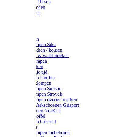
Werkjassen Havep
Thermohemden
Overhemden
Hoeden
Petten
Werksokken
Schoenklompen Sika
Thermo sokken / kousen
Lieslaarzen & waadbroeken
Houten klompen
Wandelsokken
Laarzen vrije tijd
Werklaarzen Dunlop
Kunststof klompen
Schoenklompen Simson
Schoenklompen Strovels
Schoenklompen overige merken
Wandel-/ Werkschoenen Grisport
Werkschoenen No-Risk
Klomppantoffel
Werklaarzen Grisport
Accessoires
Houten klompen toebehoren