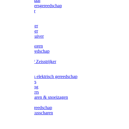
Afzetmateriaal
Stratenmakersgereedschap
Straathamer
Koevoeten
Mestschuiver
Mestschraper
Sneeuwschuiver
Zeis toebehoren
Baggergereedschap
Zeisen
Wetstenen / Zeisstrijker
Zeisboom
Accessoires elektrisch gereedschap
Grasmaaiers
Tuinreiniging
Robotmaaiers
Heggenscharen & snoeizagen
Trimmers
Klussen gereedschap
Gras & buxusscharen
Snoeizaag
Boomband