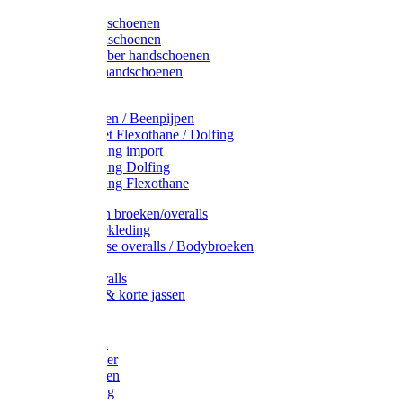
Latex handschoenen
Leren handschoenen
PVC / Rubber handschoenen
Katoenen handschoenen
Display
Plukmouwen / Beenpijpen
Reparatieset Flexothane / Dolfing
Regenkleding import
Regenkleding Dolfing
Regenkleding Flexothane
Toebehoren broeken/overalls
Signalisatiekleding
Amerikaanse overalls / Bodybroeken
Overalls
Kinderoveralls
Stofjassen & korte jassen
Werktruien
T-shirts
Werkjassen
Bodywarmer
Werkbroeken
Zaagkleding