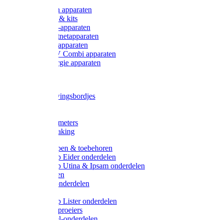
Onderdelen apparaten
Starter sets & kits
9V Batterij-apparaten
230V Lichtnetapparaten
12V Accu-apparaten
230V / 12V Combi apparaten
Zonne-energie apparaten
Tangen
Waarschuwingsbordjes
Afkuilen
Reiniging
Wegers en meters
Video bewaking
Weidepompen & toebehoren
Weidepomp Eider onderdelen
Weidepomp Utina & Ipsam onderdelen
Drinkbakken
Drinkbak onderdelen
Vlotters
Weidepomp Lister onderdelen
Nippels / Sproeiers
Drinknippel-onderdelen