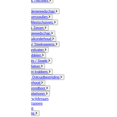
Jerrycans & Trechters
Harken
Hand-/ Kindergereedschap
Stratenmakersspullen
Sneeuw- / Mestschuivers
Baggeren & Zeisen
Elektrisch gereedschap
Boom / Struikonderhoud
Kruiwagens/ Steekwagens
Stelen / Handvaten
Tuinhulpmiddelen
Schop / Bats / Spade
Vorken & Rieken
Cultivator en krabbers
Schoffels / Onkruidbestrijding
Gazononderhoud
Hamers / Grondboor
Sledes / toebehoren
Onkruidverwijderaars
Ladders / Trappen
Werkbanken
Betonmolens