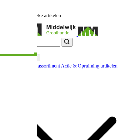
Ruim
17.000
unieke artikelen
Categorieën
Nieuw in ons assortiment
Actie & Opruiming artikelen
Extra