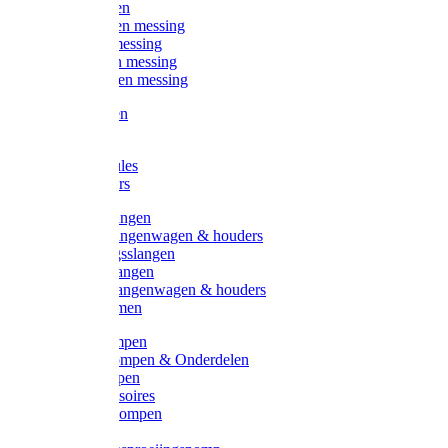
Kogelkranen
Koppelingen messing
Sproeiers messing
Tuinspuiten messing
Slangstukken messing
Handspuiten
Gieters
Kunststoftules
Regenmeters
Overige slangen
Overige slangenwagen & houders
Beregeningsslangen
Gardena slangen
Gardena slangenwagen & houders
Slangklemmen
Leader pompen
Zwengelpompen & Onderdelen
Ebara pompen
Pompaccessoires
Excellent pompen
Kinpumps