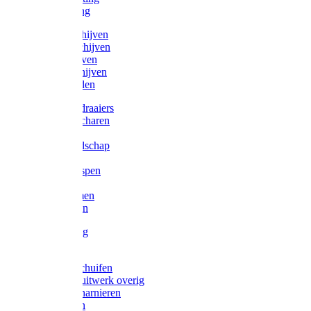
Victorketting
Afbraamschijven
Doorslijpschijven
Lamelschijven
Diamantschijven
Laselektroden
Schroevendraaiers
Tangen / Scharen
Zagen
Meetgereedschap
Beitels
Vijlen / Raspen
Sleutels
Lijmklemmen
Waterpassen
Bouwbeslag
Tuinbeslag
Grendels/schuifen
Hang en sluitwerk overig
Hengen/scharnieren
Scharnieren