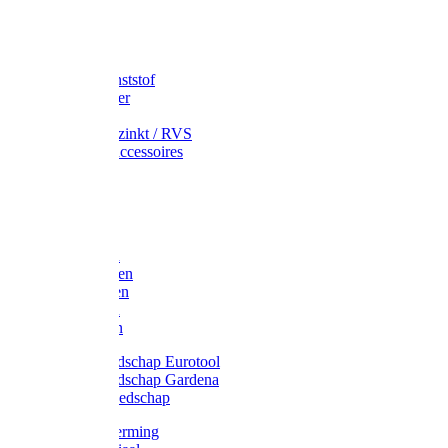
Speciekuip
Emmer kunststof
Schepemmer
Voerton
Emmer verzinkt / RVS
Regenton accessoires
Regenton
Jerrycans
Trechter
Polyharken
Gazonharken
Asfaltharken
Tuinharken
Hooiharken
Handgereedschap Eurotool
Handgereedschap Gardena
Kindergereedschap
Kniebescherming