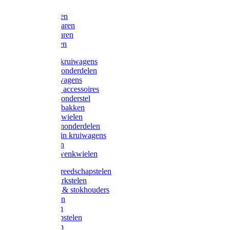
Bijlen
Snoeischaren
Heggenscharen
Takkenscharen
Snoeimessen
Landbouwkruiwagens
Kruiwagenonderdelen
Bouwkruiwagens
Kruiwagen accessoires
Kruiwagenonderstel
Kruiwagenbakken
Kruiwagenwielen
Steekwagenonderdelen
Huis en Tuin kruiwagens
Steekwagen
Bok- en Zwenkwielen
Overige gereedschapstelen
Bezem-/Harkstelen
Handvaten & stokhouders
Hamerstelen
Spadestelen
Graanschopstelen
Schopstelen