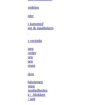
Veedrijvers
Koelift onderdelen
Antizuig
Uieronthaarder
Voerbakken kunststof
Voerscheppen & maatbekers
Hooiruiven
Hooinetten
Voerbakken verzinkt
Warmtelampen
Staartcoupeerder
Biggenkappen
Neuskrammen
Varken diversen
Zeugeband
Varkensbakken
Halsters / Halsriemen
Hoefverzorging
Lammer benodigdheden
Ramdektuig / -blokken
Vastzetpen / spit