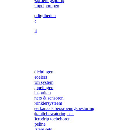
Gardena besproeiingspomp
Gardena dompelpompen
Tyleen benodigdheden
Tyleenslang
Lange bocht
Knie
T-stuk
Sok
Verloop
Nippels
Stop
Gardena afdichtingen
Gardena sproeiers
Gardena Profi system
Gardena koppelingen
Gardena tuinspuiten
Gardena timers & sensoren
Gardena Sprinklersysteem
Gardena meerkanaals bepsroeiingsbesturing
Gardena vakantiebewatering sets
Gardena Microdrip toebehoren
Gardena Pipeline
Gardena System sets