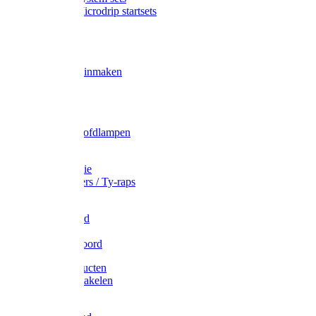
Gardena Microdrip startsets
Vet
Olie
Wecken & inmaken
Tricel
Americol
Zak- & Hoofdlampen
Lampjes
Tape en folie
Kabelbinders / Ty-raps
Bindtouw
Metselkoord
Touw
Elastisch koord
Afdekproducten
Heffen en takelen
Staalkabel