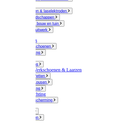
Ketting
Slijpschijven & laselektroden
Handgereedschappen
IJzerwaren bouw en tuin
Hang en sluitwerk
Disposables
Werkhandschoenen
Regenkleding
Klompen
Werkkleding
Wandel-/ Werkschoenen & Laarzen
Hoeden / Petten
Sokken / Kousen
Winterkleding
Winkelinrichting
Gelaatsbescherming
Pluimvee
Knaagdieren
Hond
Kat