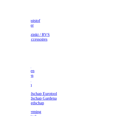
Speciekuip
Emmer kunststof
Schepemmer
Voerton
Emmer verzinkt / RVS
Regenton accessoires
Regenton
Jerrycans
Trechter
Polyharken
Gazonharken
Asfaltharken
Tuinharken
Hooiharken
Handgereedschap Eurotool
Handgereedschap Gardena
Kindergereedschap
Kniebescherming