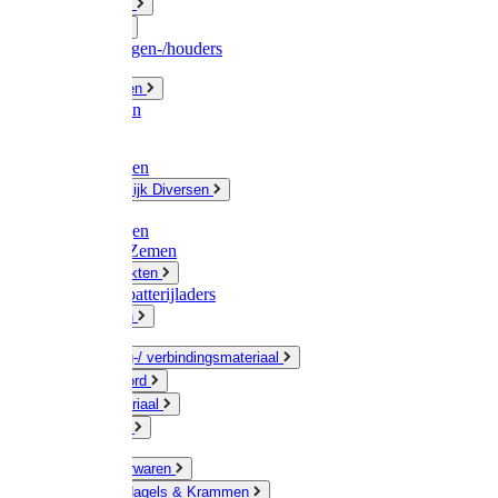
Fittingwerk
Gardena
Slangenwagen-/houders
Olie / Vetten
Chemicalien
Verven
Plasticzakken
Huishoudelijk Diversen
Matten
Zaksluitingen
Sponzen / Zemen
Zeepprodukten
Batterij & batterijladers
Zaklampen
Verpakking-/ verbindingsmateriaal
Touw / Koord
Afdekmateriaal
Staalkabel
Kleine ijzerwaren
Spijkers, Nagels & Krammen