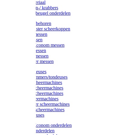
Injectiemateriaal
Hoefmessen-/ krabbers
Hoefbekapbeugel onderdelen
Messen toebehoren
Moser & Oster scheerkoppen
Hauptner messen
Liscop messen
Aesculap/Econom messen
Heiniger messen
Constanta messen
FarmClipper messen
Moser tondeuses
Overige trimmers/tondeuses
Heiniger scheermachines
Hauptner scheermachines
Aesculap scheermachines
Liscop scheermachines
FarmClipper scheermachines
Constanta scheermachines
Wahl tondeuses
Aesculap/Econom onderdelen
Hauptner onderdelen