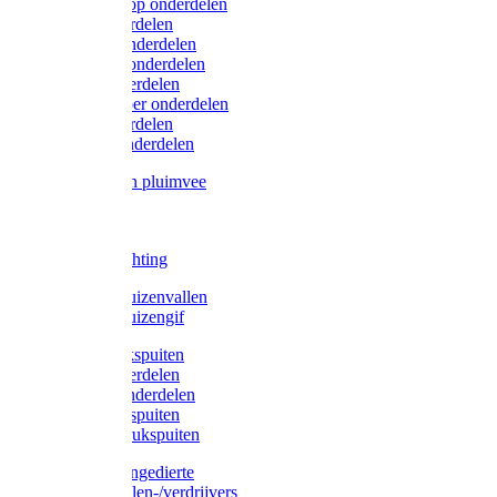
Lister/Liscop onderdelen
Eider onderdelen
Heiniger onderdelen
Constanta onderdelen
Moser onderdelen
Farm Clipper onderdelen
Oster onderdelen
TailWell onderdelen
Voerbakken pluimvee
Katten
Honden
LED verlichting
Ratten / Muizenvallen
Ratten / Muizengif
Gloria drukspuiten
Gloria onderdelen
Gardena onderdelen
Dario drukspuiten
Gardena drukspuiten
Diversen ongedierte
Insectenvallen-/verdrijvers