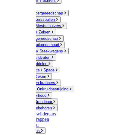
Jerrycans & Trechters
Harken
Hand-/ Kindergereedschap
Stratenmakersspullen
Sneeuw- / Mestschuivers
Baggeren & Zeisen
Elektrisch gereedschap
Boom / Struikonderhoud
Kruiwagens/ Steekwagens
Stelen / Handvaten
Tuinhulpmiddelen
Schop / Bats / Spade
Vorken & Rieken
Cultivator en krabbers
Schoffels / Onkruidbestrijding
Gazononderhoud
Hamers / Grondboor
Sledes / toebehoren
Onkruidverwijderaars
Ladders / Trappen
Werkbanken
Betonmolens