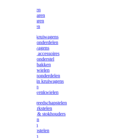
Bijlen
Snoeischaren
Heggenscharen
Takkenscharen
Snoeimessen
Landbouwkruiwagens
Kruiwagenonderdelen
Bouwkruiwagens
Kruiwagen accessoires
Kruiwagenonderstel
Kruiwagenbakken
Kruiwagenwielen
Steekwagenonderdelen
Huis en Tuin kruiwagens
Steekwagen
Bok- en Zwenkwielen
Overige gereedschapstelen
Bezem-/Harkstelen
Handvaten & stokhouders
Hamerstelen
Spadestelen
Graanschopstelen
Schopstelen