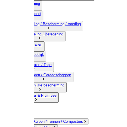
03) Afrastering
04) Veehouderij
05) Bestrijding / Bescherming / Voeding
06) Besproeiing / Beregening
07) Chemicalien
08) Huishoudelijk
09) Touwwaren / Tape
10) IJzerwaren / Gereedschappen
11) Persoonlijke bescherming
12) Kleindier & Pluimvee
Emmers / Kuipen / Tonnen / Composters