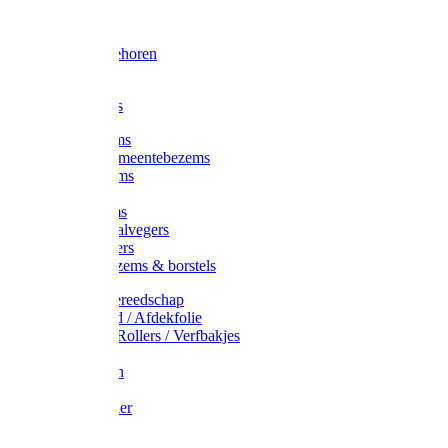
Voorhamer
Hamers
Slede toebehoren
Sledes
Composters
Straatbezems
Stads- / Gemeentebezems
Terrasbezems
Stalbezems
Gootbezems
Kamer-/Zaalvegers
Vloertrekkers
Onkruidbezems & borstels
Schildersgereedschap
Afplakband / Afdekfolie
Kwasten / Rollers / Verfbakjes
Mixers
Afdekfoliën
Messen
Schuurpapier
Luiwagens