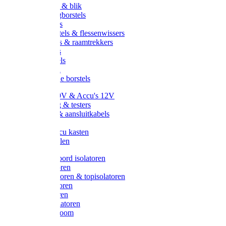
Handveger & blik
Voetenveegborstels
Handvegers
Afwasborstels & flessenwissers
Wasborstels & raamtrekkers
Tonborstels
Werkborstels
Ragebollen
Hygienische borstels
Batterijen 9V & Accu's 12V
Beveiliging & testers
Kabelsets & aansluitkabels
Aarding
Metalen accu kasten
Zonnepanelen
Draad & koord isolatoren
Ringisolatoren
Extra isolatoren & topisolatoren
Hoekisolatoren
Lintisolatoren
Afstandisolatoren
Isolatorenboom