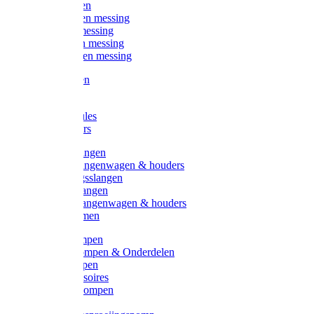
Kogelkranen
Koppelingen messing
Sproeiers messing
Tuinspuiten messing
Slangstukken messing
Handspuiten
Gieters
Kunststoftules
Regenmeters
Overige slangen
Overige slangenwagen & houders
Beregeningsslangen
Gardena slangen
Gardena slangenwagen & houders
Slangklemmen
Leader pompen
Zwengelpompen & Onderdelen
Ebara pompen
Pompaccessoires
Excellent pompen
Kinpumps