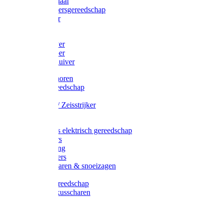
Afzetmateriaal
Stratenmakersgereedschap
Straathamer
Koevoeten
Mestschuiver
Mestschraper
Sneeuwschuiver
Zeis toebehoren
Baggergereedschap
Zeisen
Wetstenen / Zeisstrijker
Zeisboom
Accessoires elektrisch gereedschap
Grasmaaiers
Tuinreiniging
Robotmaaiers
Heggenscharen & snoeizagen
Trimmers
Klussen gereedschap
Gras & buxusscharen
Snoeizaag
Boomband