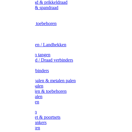
Metaal draad & prikkeldraad
Binddraad & spandraad
Gaas
Lint
Afrasternet toebehoren
Draad
Afrasternet
Koord
Weidehekken / Landhekken
Spanners en tangen
Lint / Koord / Draad verbinders
Haspels
Litzclip verbinders
Recycling palen & metalen palen
Kunststof palen
T-Post t-palen & toebehoren
Glasfiber palen
Houten palen
Poortgrepen
Doorgangset & poortsets
Poortgreepankers
Weidepoorten