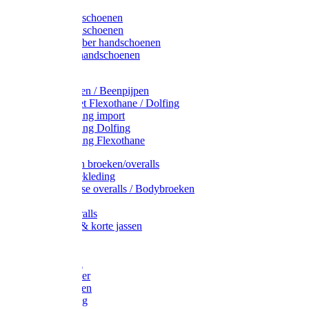
Latex handschoenen
Leren handschoenen
PVC / Rubber handschoenen
Katoenen handschoenen
Display
Plukmouwen / Beenpijpen
Reparatieset Flexothane / Dolfing
Regenkleding import
Regenkleding Dolfing
Regenkleding Flexothane
Toebehoren broeken/overalls
Signalisatiekleding
Amerikaanse overalls / Bodybroeken
Overalls
Kinderoveralls
Stofjassen & korte jassen
Werktruien
T-shirts
Werkjassen
Bodywarmer
Werkbroeken
Zaagkleding