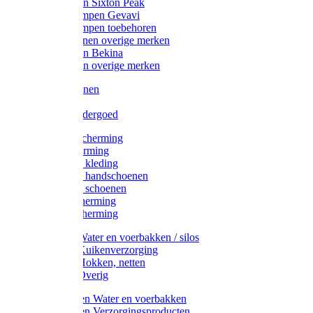
Werklaarzen Sixton Peak
Schoenklompen Gevavi
Schoenklompen toebehoren
Werkschoenen overige merken
Werklaarzen Bekina
Werklaarzen overige merken
Handschoenen
Mutsen
Thermo ondergoed
Gehoorbescherming
Oogbescherming
Disposable kleding
Disposable handschoenen
Disposable schoenen
Mondbescherming
Hoofdbescherming
Pluimvee Water en voerbakken / silos
Pluimvee Kuikenverzorging
Pluimvee Hokken, netten
Pluimvee Overig
Knaagdieren Water en voerbakken
Knaagdieren Verzorgingsproducten