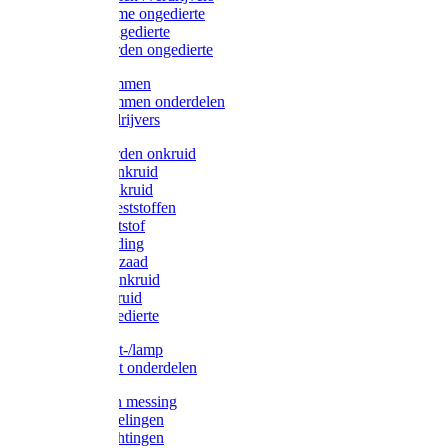
Protect Home ongedierte
Solabiol ongedierte
Protect Garden ongedierte
Mollenklemmen
Mollenklemmen onderdelen
Mollenverdrijvers
Protect Garden onkruid
Diversen onkruid
Solabiol onkruid
Solabiol meststoffen
Pokon meststof
Pokon voeding
Pokon graszaad
Roundup onkruid
Pokon onkruid
Pokon ongedierte
Vliegenkast-/lamp
Vliegenkast onderdelen
Zuigkorven messing
Geka koppelingen
Geka afdichtingen