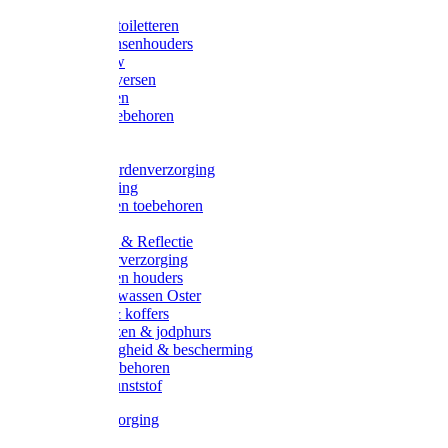
Halsters
Poetsen & toiletteren
Zadel-/Trensenhouders
Halstertouw
Halsters diversen
Hoofdstellen
Zadel & toebehoren
Longeren
Zwepen
Rapide paardenverzorging
Ruiter kleding
Hoofdstellen toebehoren
Dekens
Verlichting & Reflectie
Rapide leerverzorging
Likstenen en houders
Poetsen & wassen Oster
Poetssets & koffers
Ruiter laarzen & jodphurs
Ruiter veiligheid & bescherming
Ruiter - toebehoren
Voerbak kunststof
Klauwverzorging
Diversen