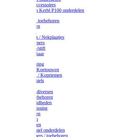
Drinkbak accessoires
Weidepomp Kerbl P100 onderdelen
Oormerken toebehoren
Enkelbanden
Oormerken
Halsplaatjes / Nekplaatjes
Kokernummers
Merkspray-/stift
Veemerkschaar
Uierverzorging
Halsters & Koetouwen
Halsriemen / Kopriemen
Koerugborstels
Koeliften
Koe / Stier diversen
Melkers toebehoren
Stalbenodigdheden
Kalververlossing
Stierenringen
Onthoornen
Kalverflessen
Koerugborstel onderdelen
Kalveremmers / toebehoren