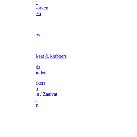
Maisvorken
Aardappelvorken
Vijgenvorken
Strohaak
Cultivators
Tuinkrabbers
Hakken
Schoffels
Onkruidstekers & krabbers
Hartschoffels
Ruitschoffels
Onkruidbranders
Graskantstekers
Verticuteren
Strooiwagen / Zaaivat
Grasmaaier
Grasscharen
Gazonrol
Trimmer
Grondboor
Tuinhamer