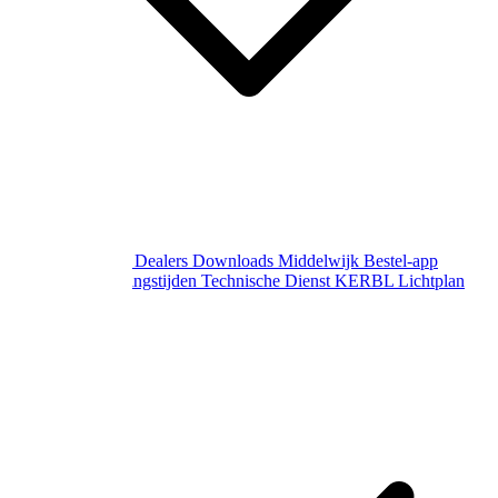
Over Middelwijk
Dealers
Downloads
Middelwijk Bestel-app
Gewijzigde openingstijden
Technische Dienst
KERBL Lichtplan
Aanvraag
Contact