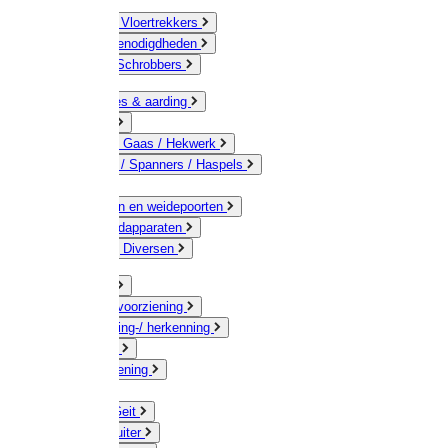
Bezems & Vloertrekkers
Schildersbenodigdheden
Borstels / Schrobbers
Accessoires & aarding
Isolatoren
Geleiders / Gaas / Hekwerk
Verbinders / Spanners / Haspels
Palen
Doorgangen en weidepoorten
Schrikdraadapparaten
Afrastering Diversen
Erf & Stal
Drinkwatervoorziening
Veemarkering-/ herkenning
Koe / Stier
Voervoorziening
Varken
Schaap / Geit
Paard & Ruiter