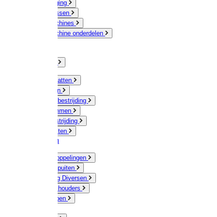
Veeverzorging
Scheermessen
Scheermachines
Scheermachine onderdelen
Huisdieren
Kippen
Verlichting
Muizen / Ratten
Drukspuiten
Ongediertebestrijding
Mollenklemmen
Onkruidbestrijding
Vliegenkasten
Meststoffen
Messing koppelingen
Gieters / Spuiten
Besproeiing Diversen
Slangen & houders
Waterpompen
Tyleen