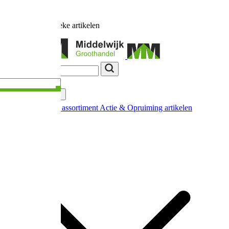
Ruim
17.000
unieke artikelen
Categorieën
Nieuw in ons assortiment
Actie & Opruiming artikelen
Extra