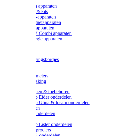
Onderdelen apparaten
Starter sets & kits
9V Batterij-apparaten
230V Lichtnetapparaten
12V Accu-apparaten
230V / 12V Combi apparaten
Zonne-energie apparaten
Tangen
Waarschuwingsbordjes
Afkuilen
Reiniging
Wegers en meters
Video bewaking
Weidepompen & toebehoren
Weidepomp Eider onderdelen
Weidepomp Utina & Ipsam onderdelen
Drinkbakken
Drinkbak onderdelen
Vlotters
Weidepomp Lister onderdelen
Nippels / Sproeiers
Drinknippel-onderdelen