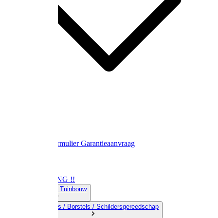
Contact
Retourformulier
Garantieaanvraag
OPRUIMING !!
01) Land-& Tuinbouw
02) Bezems / Borstels / Schildersgereedschap