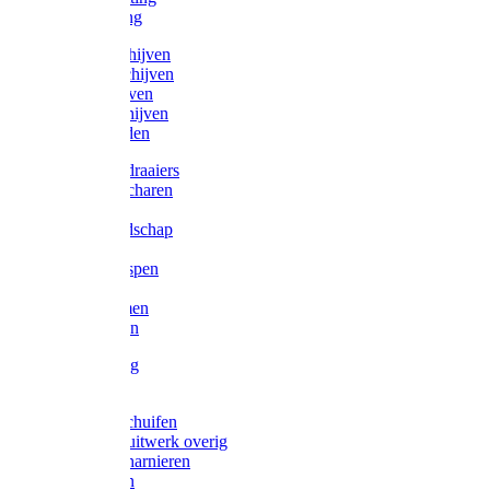
Victorketting
Afbraamschijven
Doorslijpschijven
Lamelschijven
Diamantschijven
Laselektroden
Schroevendraaiers
Tangen / Scharen
Zagen
Meetgereedschap
Beitels
Vijlen / Raspen
Sleutels
Lijmklemmen
Waterpassen
Bouwbeslag
Tuinbeslag
Grendels/schuifen
Hang en sluitwerk overig
Hengen/scharnieren
Scharnieren