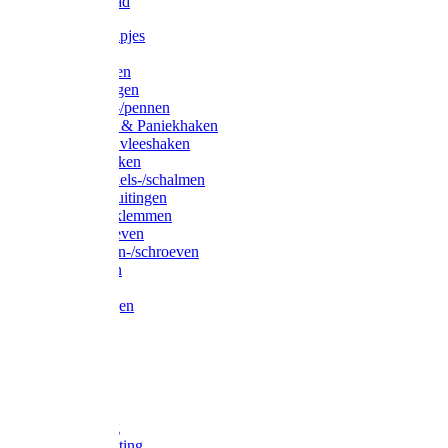
Waslijndraad
Simplexknipjes
Wervels
Sleutelringen
Gelaste ringen
Borgveren-/pennen
Musketons & Paniekhaken
S-haken & vleeshaken
Karabijnhaken
Noodschakels-/schalmen
Harp-/D-sluitingen
Staaldraadklemmen
Spanschroeven
Ringmoeren-/schroeven
Puntkousen
U-beugels
Aanlegringen
Lasthaken
Nagels
Krammen
Spijkers
Voetketting
Scheepsketting