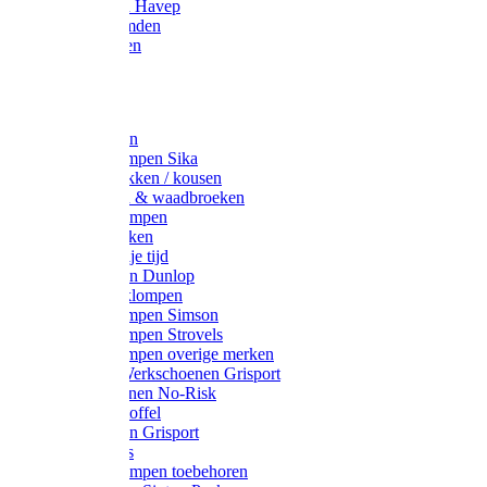
Werkjassen Havep
Thermohemden
Overhemden
Hoeden
Petten
Werksokken
Schoenklompen Sika
Thermo sokken / kousen
Lieslaarzen & waadbroeken
Houten klompen
Wandelsokken
Laarzen vrije tijd
Werklaarzen Dunlop
Kunststof klompen
Schoenklompen Simson
Schoenklompen Strovels
Schoenklompen overige merken
Wandel-/ Werkschoenen Grisport
Werkschoenen No-Risk
Klomppantoffel
Werklaarzen Grisport
Accessoires
Houten klompen toebehoren