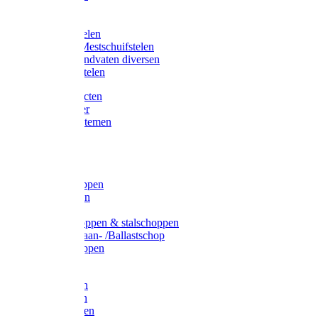
Bijlstelen
Vorkstelen
Gardena stelen
Sneeuw- /Mestschuifstelen
Stelen / Handvaten diversen
Telescoopstelen
Tuin producten
Fruitplukker
Ophangsystemen
Tuinafval
Manden
Spades
Betonschoppen
Schepbatsen
Batsen
Ballastschoppen & stalschoppen
Slijtsrip Graan- /Ballastschop
Graanschoppen
Spitvorken
Hooivorken
Mestvorken
Bietenvorken