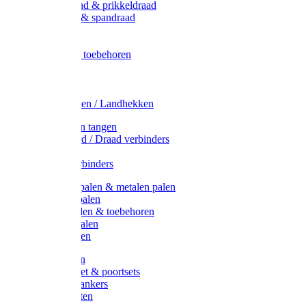
Metaal draad & prikkeldraad
Binddraad & spandraad
Gaas
Lint
Afrasternet toebehoren
Draad
Afrasternet
Koord
Weidehekken / Landhekken
Spanners en tangen
Lint / Koord / Draad verbinders
Haspels
Litzclip verbinders
Recycling palen & metalen palen
Kunststof palen
T-Post t-palen & toebehoren
Glasfiber palen
Houten palen
Poortgrepen
Doorgangset & poortsets
Poortgreepankers
Weidepoorten