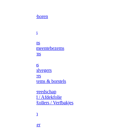
Voorhamer
Hamers
Slede toebehoren
Sledes
Composters
Straatbezems
Stads- / Gemeentebezems
Terrasbezems
Stalbezems
Gootbezems
Kamer-/Zaalvegers
Vloertrekkers
Onkruidbezems & borstels
Schildersgereedschap
Afplakband / Afdekfolie
Kwasten / Rollers / Verfbakjes
Mixers
Afdekfoliën
Messen
Schuurpapier
Luiwagens