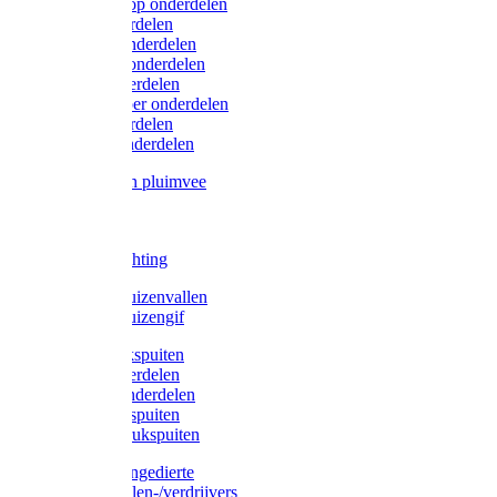
Lister/Liscop onderdelen
Eider onderdelen
Heiniger onderdelen
Constanta onderdelen
Moser onderdelen
Farm Clipper onderdelen
Oster onderdelen
TailWell onderdelen
Voerbakken pluimvee
Katten
Honden
LED verlichting
Ratten / Muizenvallen
Ratten / Muizengif
Gloria drukspuiten
Gloria onderdelen
Gardena onderdelen
Dario drukspuiten
Gardena drukspuiten
Diversen ongedierte
Insectenvallen-/verdrijvers