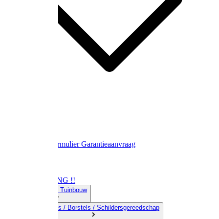
Contact
Retourformulier
Garantieaanvraag
OPRUIMING !!
01) Land-& Tuinbouw
02) Bezems / Borstels / Schildersgereedschap