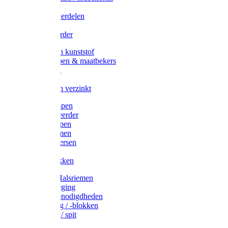
Veedrijvers
Koelift onderdelen
Antizuig
Uieronthaarder
Voerbakken kunststof
Voerscheppen & maatbekers
Hooiruiven
Hooinetten
Voerbakken verzinkt
Warmtelampen
Staartcoupeerder
Biggenkappen
Neuskrammen
Varken diversen
Zeugeband
Varkensbakken
Halsters / Halsriemen
Hoefverzorging
Lammer benodigdheden
Ramdektuig / -blokken
Vastzetpen / spit