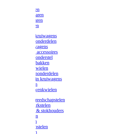
Bijlen
Snoeischaren
Heggenscharen
Takkenscharen
Snoeimessen
Landbouwkruiwagens
Kruiwagenonderdelen
Bouwkruiwagens
Kruiwagen accessoires
Kruiwagenonderstel
Kruiwagenbakken
Kruiwagenwielen
Steekwagenonderdelen
Huis en Tuin kruiwagens
Steekwagen
Bok- en Zwenkwielen
Overige gereedschapstelen
Bezem-/Harkstelen
Handvaten & stokhouders
Hamerstelen
Spadestelen
Graanschopstelen
Schopstelen