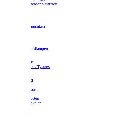
Gardena Microdrip startsets
Vet
Olie
Wecken & inmaken
Tricel
Americol
Zak- & Hoofdlampen
Lampjes
Tape en folie
Kabelbinders / Ty-raps
Bindtouw
Metselkoord
Touw
Elastisch koord
Afdekproducten
Heffen en takelen
Staalkabel