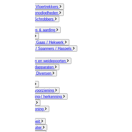
Bezems & Vloertrekkers
Schildersbenodigdheden
Borstels / Schrobbers
Accessoires & aarding
Isolatoren
Geleiders / Gaas / Hekwerk
Verbinders / Spanners / Haspels
Palen
Doorgangen en weidepoorten
Schrikdraadapparaten
Afrastering Diversen
Erf & Stal
Drinkwatervoorziening
Veemarkering-/ herkenning
Koe / Stier
Voervoorziening
Varken
Schaap / Geit
Paard & Ruiter