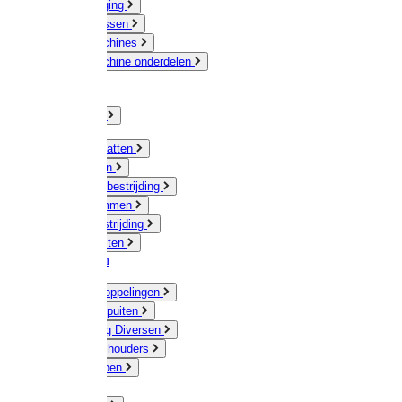
Veeverzorging
Scheermessen
Scheermachines
Scheermachine onderdelen
Huisdieren
Kippen
Verlichting
Muizen / Ratten
Drukspuiten
Ongediertebestrijding
Mollenklemmen
Onkruidbestrijding
Vliegenkasten
Meststoffen
Messing koppelingen
Gieters / Spuiten
Besproeiing Diversen
Slangen & houders
Waterpompen
Tyleen