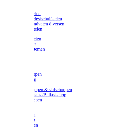
Bijlstelen
Vorkstelen
Gardena stelen
Sneeuw- /Mestschuifstelen
Stelen / Handvaten diversen
Telescoopstelen
Tuin producten
Fruitplukker
Ophangsystemen
Tuinafval
Manden
Spades
Betonschoppen
Schepbatsen
Batsen
Ballastschoppen & stalschoppen
Slijtsrip Graan- /Ballastschop
Graanschoppen
Spitvorken
Hooivorken
Mestvorken
Bietenvorken