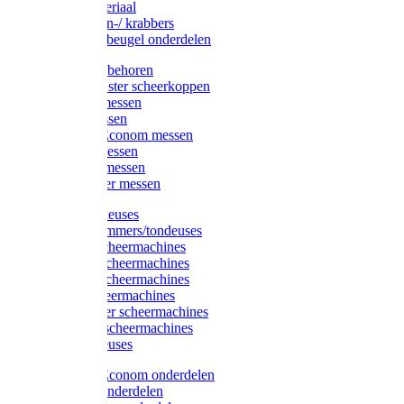
Injectiemateriaal
Hoefmessen-/ krabbers
Hoefbekapbeugel onderdelen
Messen toebehoren
Moser & Oster scheerkoppen
Hauptner messen
Liscop messen
Aesculap/Econom messen
Heiniger messen
Constanta messen
FarmClipper messen
Moser tondeuses
Overige trimmers/tondeuses
Heiniger scheermachines
Hauptner scheermachines
Aesculap scheermachines
Liscop scheermachines
FarmClipper scheermachines
Constanta scheermachines
Wahl tondeuses
Aesculap/Econom onderdelen
Hauptner onderdelen