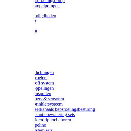
Gardena besproeiingspomp
Gardena dompelpompen
Tyleen benodigdheden
Tyleenslang
Lange bocht
Knie
T-stuk
Sok
Verloop
Nippels
Stop
Gardena afdichtingen
Gardena sproeiers
Gardena Profi system
Gardena koppelingen
Gardena tuinspuiten
Gardena timers & sensoren
Gardena Sprinklersysteem
Gardena meerkanaals bepsroeiingsbesturing
Gardena vakantiebewatering sets
Gardena Microdrip toebehoren
Gardena Pipeline
Gardena System sets