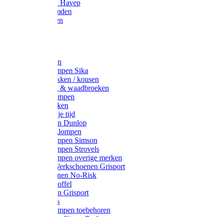
Werkjassen Havep
Thermohemden
Overhemden
Hoeden
Petten
Werksokken
Schoenklompen Sika
Thermo sokken / kousen
Lieslaarzen & waadbroeken
Houten klompen
Wandelsokken
Laarzen vrije tijd
Werklaarzen Dunlop
Kunststof klompen
Schoenklompen Simson
Schoenklompen Strovels
Schoenklompen overige merken
Wandel-/ Werkschoenen Grisport
Werkschoenen No-Risk
Klomppantoffel
Werklaarzen Grisport
Accessoires
Houten klompen toebehoren