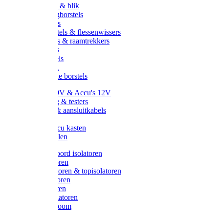
Handveger & blik
Voetenveegborstels
Handvegers
Afwasborstels & flessenwissers
Wasborstels & raamtrekkers
Tonborstels
Werkborstels
Ragebollen
Hygienische borstels
Batterijen 9V & Accu's 12V
Beveiliging & testers
Kabelsets & aansluitkabels
Aarding
Metalen accu kasten
Zonnepanelen
Draad & koord isolatoren
Ringisolatoren
Extra isolatoren & topisolatoren
Hoekisolatoren
Lintisolatoren
Afstandisolatoren
Isolatorenboom