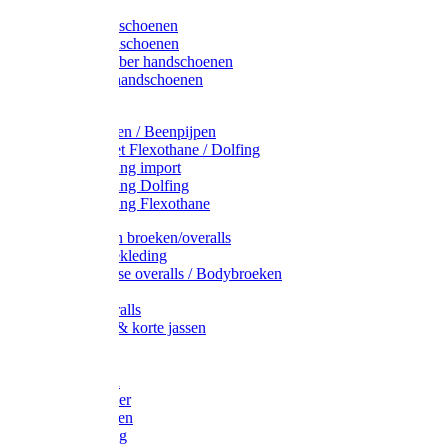
Latex handschoenen
Leren handschoenen
PVC / Rubber handschoenen
Katoenen handschoenen
Display
Plukmouwen / Beenpijpen
Reparatieset Flexothane / Dolfing
Regenkleding import
Regenkleding Dolfing
Regenkleding Flexothane
Toebehoren broeken/overalls
Signalisatiekleding
Amerikaanse overalls / Bodybroeken
Overalls
Kinderoveralls
Stofjassen & korte jassen
Werktruien
T-shirts
Werkjassen
Bodywarmer
Werkbroeken
Zaagkleding