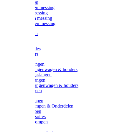
Kogelkranen
Koppelingen messing
Sproeiers messing
Tuinspuiten messing
Slangstukken messing
Handspuiten
Gieters
Kunststoftules
Regenmeters
Overige slangen
Overige slangenwagen & houders
Beregeningsslangen
Gardena slangen
Gardena slangenwagen & houders
Slangklemmen
Leader pompen
Zwengelpompen & Onderdelen
Ebara pompen
Pompaccessoires
Excellent pompen
Kinpumps