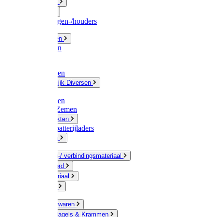
Fittingwerk
Gardena
Slangenwagen-/houders
Olie / Vetten
Chemicalien
Verven
Plasticzakken
Huishoudelijk Diversen
Matten
Zaksluitingen
Sponzen / Zemen
Zeepprodukten
Batterij & batterijladers
Zaklampen
Verpakking-/ verbindingsmateriaal
Touw / Koord
Afdekmateriaal
Staalkabel
Kleine ijzerwaren
Spijkers, Nagels & Krammen