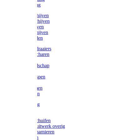
Victorketting
Afbraamschijven
Doorslijpschijven
Lamelschijven
Diamantschijven
Laselektroden
Schroevendraaiers
Tangen / Scharen
Zagen
Meetgereedschap
Beitels
Vijlen / Raspen
Sleutels
Lijmklemmen
Waterpassen
Bouwbeslag
Tuinbeslag
Grendels/schuifen
Hang en sluitwerk overig
Hengen/scharnieren
Scharnieren