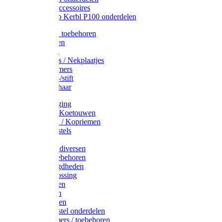
Drinkbak accessoires
Weidepomp Kerbl P100 onderdelen
Oormerken toebehoren
Enkelbanden
Oormerken
Halsplaatjes / Nekplaatjes
Kokernummers
Merkspray-/stift
Veemerkschaar
Uierverzorging
Halsters & Koetouwen
Halsriemen / Kopriemen
Koerugborstels
Koeliften
Koe / Stier diversen
Melkers toebehoren
Stalbenodigdheden
Kalververlossing
Stierenringen
Onthoornen
Kalverflessen
Koerugborstel onderdelen
Kalveremmers / toebehoren