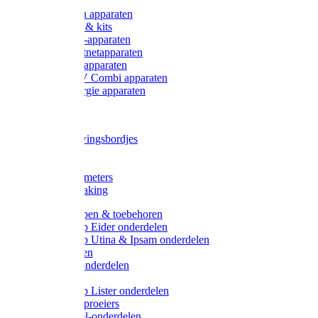
Onderdelen apparaten
Starter sets & kits
9V Batterij-apparaten
230V Lichtnetapparaten
12V Accu-apparaten
230V / 12V Combi apparaten
Zonne-energie apparaten
Tangen
Waarschuwingsbordjes
Afkuilen
Reiniging
Wegers en meters
Video bewaking
Weidepompen & toebehoren
Weidepomp Eider onderdelen
Weidepomp Utina & Ipsam onderdelen
Drinkbakken
Drinkbak onderdelen
Vlotters
Weidepomp Lister onderdelen
Nippels / Sproeiers
Drinknippel-onderdelen