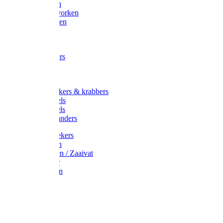
Maisvorken
Aardappelvorken
Vijgenvorken
Strohaak
Cultivators
Tuinkrabbers
Hakken
Schoffels
Onkruidstekers & krabbers
Hartschoffels
Ruitschoffels
Onkruidbranders
Graskantstekers
Verticuteren
Strooiwagen / Zaaivat
Grasmaaier
Grasscharen
Gazonrol
Trimmer
Grondboor
Tuinhamer