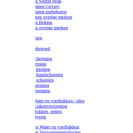
Werklaarzen Sixton Peak
Schoenklompen Gevavi
Schoenklompen toebehoren
Werkschoenen overige merken
Werklaarzen Bekina
Werklaarzen overige merken
Handschoenen
Mutsen
Thermo ondergoed
Gehoorbescherming
Oogbescherming
Disposable kleding
Disposable handschoenen
Disposable schoenen
Mondbescherming
Hoofdbescherming
Pluimvee Water en voerbakken / silos
Pluimvee Kuikenverzorging
Pluimvee Hokken, netten
Pluimvee Overig
Knaagdieren Water en voerbakken
Knaagdieren Verzorgingsproducten