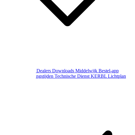
Over Middelwijk
Dealers
Downloads
Middelwijk Bestel-app
Gewijzigde openingstijden
Technische Dienst
KERBL Lichtplan
Aanvraag
Contact