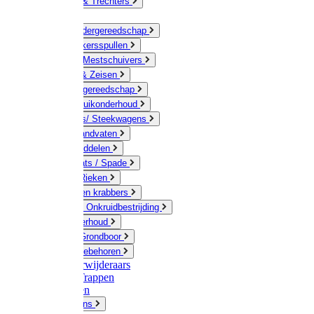
Jerrycans & Trechters
Harken
Hand-/ Kindergereedschap
Stratenmakersspullen
Sneeuw- / Mestschuivers
Baggeren & Zeisen
Elektrisch gereedschap
Boom / Struikonderhoud
Kruiwagens/ Steekwagens
Stelen / Handvaten
Tuinhulpmiddelen
Schop / Bats / Spade
Vorken & Rieken
Cultivator en krabbers
Schoffels / Onkruidbestrijding
Gazononderhoud
Hamers / Grondboor
Sledes / toebehoren
Onkruidverwijderaars
Ladders / Trappen
Werkbanken
Betonmolens