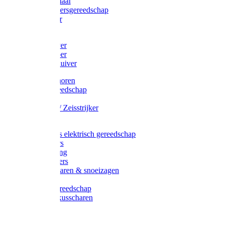
Afzetmateriaal
Stratenmakersgereedschap
Straathamer
Koevoeten
Mestschuiver
Mestschraper
Sneeuwschuiver
Zeis toebehoren
Baggergereedschap
Zeisen
Wetstenen / Zeisstrijker
Zeisboom
Accessoires elektrisch gereedschap
Grasmaaiers
Tuinreiniging
Robotmaaiers
Heggenscharen & snoeizagen
Trimmers
Klussen gereedschap
Gras & buxusscharen
Snoeizaag
Boomband