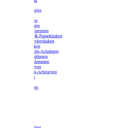
Waslijndraad
Simplexknipjes
Wervels
Sleutelringen
Gelaste ringen
Borgveren-/pennen
Musketons & Paniekhaken
S-haken & vleeshaken
Karabijnhaken
Noodschakels-/schalmen
Harp-/D-sluitingen
Staaldraadklemmen
Spanschroeven
Ringmoeren-/schroeven
Puntkousen
U-beugels
Aanlegringen
Lasthaken
Nagels
Krammen
Spijkers
Voetketting
Scheepsketting