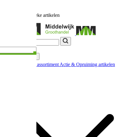
Ruim
17.000
unieke artikelen
Categorieën
Nieuw in ons assortiment
Actie & Opruiming artikelen
Extra