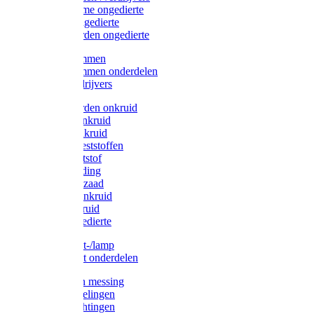
Protect Home ongedierte
Solabiol ongedierte
Protect Garden ongedierte
Mollenklemmen
Mollenklemmen onderdelen
Mollenverdrijvers
Protect Garden onkruid
Diversen onkruid
Solabiol onkruid
Solabiol meststoffen
Pokon meststof
Pokon voeding
Pokon graszaad
Roundup onkruid
Pokon onkruid
Pokon ongedierte
Vliegenkast-/lamp
Vliegenkast onderdelen
Zuigkorven messing
Geka koppelingen
Geka afdichtingen