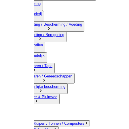
03) Afrastering
04) Veehouderij
05) Bestrijding / Bescherming / Voeding
06) Besproeiing / Beregening
07) Chemicalien
08) Huishoudelijk
09) Touwwaren / Tape
10) IJzerwaren / Gereedschappen
11) Persoonlijke bescherming
12) Kleindier & Pluimvee
Emmers / Kuipen / Tonnen / Composters