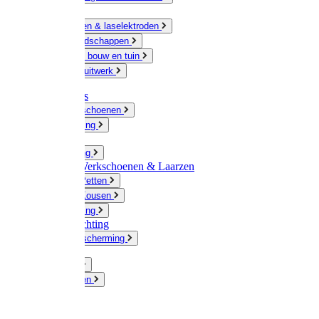
Ketting
Slijpschijven & laselektroden
Handgereedschappen
IJzerwaren bouw en tuin
Hang en sluitwerk
Disposables
Werkhandschoenen
Regenkleding
Klompen
Werkkleding
Wandel-/ Werkschoenen & Laarzen
Hoeden / Petten
Sokken / Kousen
Winterkleding
Winkelinrichting
Gelaatsbescherming
Pluimvee
Knaagdieren
Hond
Kat