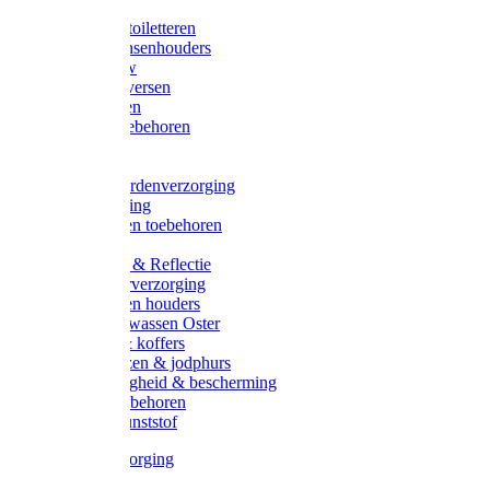
Halsters
Poetsen & toiletteren
Zadel-/Trensenhouders
Halstertouw
Halsters diversen
Hoofdstellen
Zadel & toebehoren
Longeren
Zwepen
Rapide paardenverzorging
Ruiter kleding
Hoofdstellen toebehoren
Dekens
Verlichting & Reflectie
Rapide leerverzorging
Likstenen en houders
Poetsen & wassen Oster
Poetssets & koffers
Ruiter laarzen & jodphurs
Ruiter veiligheid & bescherming
Ruiter - toebehoren
Voerbak kunststof
Klauwverzorging
Diversen