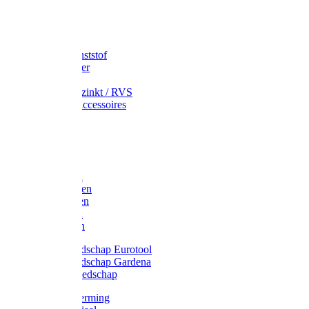
Speciekuip
Emmer kunststof
Schepemmer
Voerton
Emmer verzinkt / RVS
Regenton accessoires
Regenton
Jerrycans
Trechter
Polyharken
Gazonharken
Asfaltharken
Tuinharken
Hooiharken
Handgereedschap Eurotool
Handgereedschap Gardena
Kindergereedschap
Kniebescherming